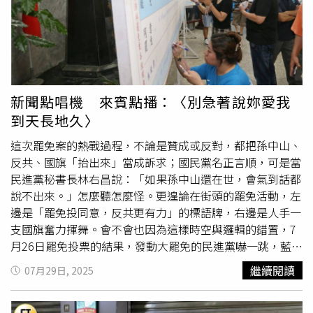
新聞點唱機 來賓點播：〈別急著說妳愛我
到天長地久〉
這次罷免案的熱戰過程，不論是贊成或反對，都把孫中山、
反共、國旗「抬出來」當成訴求；國民黨名正言順，可是當
民進黨秘書長林右昌說：「如果孫中山還在世，會氣到話都
說不出來。」怎麼聽怎麼怪。更遑論在街頭的罷免活動，左
邊是「罷免投同意，反共更有力」的標語牌，右邊是人手一
支國旗奮力揮舞。會不會也因為這樣時空與邏輯的錯置，7
月26日罷免投票的結果，發動大罷免的民進黨嚇一跳，藍白
二黨可能也沒想到。來賓點播，📢糯米糰演唱，〈別急著說
繼續閱讀
07月29日, 2025
妳愛我到天長地久〉📢別急著說妳愛我到天長地久我只是順
口稱讚了妳的狗對於妳的寵物 真的一點興趣都沒有