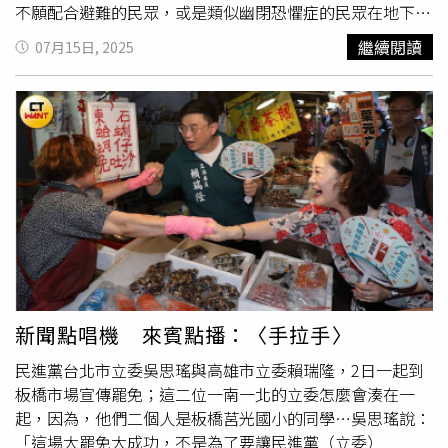
不願配合避難的民眾，或是類似幽閉恐懼症的民眾在地下室
呼救，當成可能的狀況處理，演練過程倒是一點都不馬虎。
繼續閱讀
07月15日, 2025
來賓點播，📢理想混蛋演唱，〈接住你〉📢就算借出了所有
的自己 世界不一定會 把溫暖還給你但我會在這 仔細聆
聽 也會溫柔地接住你
新聞點唱機 來賓點播：〈手拉手〉
民進黨台北市立委吳思瑤與高雄市立委賴瑞隆，2日一起到
板橋市場宣傳罷免；這二位一南一北的立委怎麼會湊在一
起，因為，他們二個人是板橋莒光國小的同學…吳思瑤說：
「這場大罷免大成功，不是為了要讓民進黨（立委）