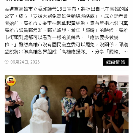
民進黨高雄市立委邱議瑩18日宣布，將捐出自己在高雄的辦
公室，成立「支援大罷免高雄活動總聯絡處」，成立記者會
開始前，高雄市立委李柏毅拿起黃絲帶，意有所指地跟同黨
高雄市議員鄭孟洳、鄭光峰說，當年「罷韓」的時候，高雄
市街頭到處都可以看到一樣的黃絲帶，「應該要多做幾
條。」雖然高雄市沒有國民黨立委可以罷免，沒關係，邱議
瑩說將串聯高雄各界組成「高雄應援隊」，分享「罷韓」經
驗，展開全台罷免支援行動。他們早不講、晚不講，就在中
繼續閱讀
06月24日, 2025
選會確定大罷免投票日期、總統賴清德啟動「團結國家十
講」之時。民進黨上下一心，全力衝刺大罷免，確實團結！
來賓點播，📢林宥嘉演唱，〈誰不想〉📢誰不想沿著幸福
走 誰不想一路牽著手誰不想猛烈爭吵後 擁抱沒有裂縫