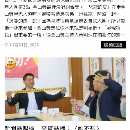
年入圍第36屆金曲獎最佳演唱組合獎。「恐龍的皮」在走金
曲獎星光大道時，還帶著遠房表弟「迅猛龍」阿波一起，
「恐龍的皮」說，因為阿波很興奮遠房表哥姊入圍，所以帶
他一起來參加。金曲獎走紅毯本來就是明星們，「展現特
色」很重要的一環，從金曲獎主持人黃明珠在補妝時的驚訝
表情看來，「恐龍的皮」與他們的遠房表弟「迅猛龍」阿
繼續閱讀
07月01日, 2025
波，肯定讓觀眾印象深刻。來賓點播，📢魏如萱演唱，〈隕
石〉📢誰又為了他爭寵誰又為了他吃醋爭風誰又參與了他不
公開祕密交手
新聞點唱機 來賓點播：〈誰不想〉