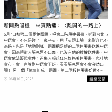
新聞點唱機 來賓點播：〈離開的一路上〉
6月7日藍營二個罷免團體，把第二階段連署書，送到台北市
中選會，不只是碰了一鼻子灰，用「灰頭土臉」來形容也不
為過。先是「地動刪瑤」罷團把足額的二階連署書送進中選
會，因為領銜人張克晉不出面，也沒有他的授權送件書，中
選會依法礙難收件；召集人賴苡任只好拖著連署書，悲壯地
宣布，會一直等到中選會下班，看看張克晉會不會突然出
現！ 另一個「憶事無成」罷團，第二階段連署書份數不足
也來送件，結果當然只能含淚離開。民進黨立委林俊憲說，
繼續閱讀
06月10日, 2025
民進黨毫無疑問全黨要大投入（罷免），既然進行割喉戰，
割喉就要割到斷！聽起來對手毫不鬆懈，在野陣營有想過怎
麼辦嗎？來賓點播，📢理想混蛋演唱，＜離開的一路上＞📢
離開的一路上 反覆想起燦爛的星空下對彼此許下過什麼
天真的美麗今後 誰也別提起