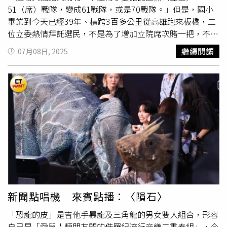
51（席）戰隊，變成61戰隊，或是70戰隊。」但是，國小
畢業到今天已經39年、橫跨3百多公里從高雄跑來板橋，二
位立委熱情拜託選民，不是為了增加立院席次賭一把，不然
是為了什麼？來賓點播， 📢黃琳媛Ally演唱，〈手拉手〉📢
繼續閱讀
07月08日, 2025
我想手拉手一起到白首 這段路不想白走但一切像黑墨打
破 覆水難收難道錯誤的是我
新聞點唱機 來賓點播：〈隕石〉
「恐龍的皮」是吉他手暴龍及三角龍的男女雙人組合，形容
自己是「愛鼠人類朋友悶的侏羅紀流行音樂二重奏組」，今