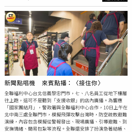
是對內的滲透、統戰，每一天都在進行。在這種狀況下，除
了做好準備，沒有其他選擇。」先不論是否有「文攻武
嚇」、「滲透統戰」，但真的沒有其他選擇嗎？來賓點播，
📢周杰倫演唱，〈聽媽媽的話〉📢聽媽媽的話 別讓她受傷
想快快長大 才能保護她
新聞點唱機 來賓點播：〈接住你〉
全聯福利中心台北信義黎忠門市，七、八名員工從地下樓層
往上跑，這可不是聽到「支援收銀」的店內廣播。為響應
「國家團結月」，警政署與全聯福利中心合作，10日上午在
北中南三處全聯門市，模擬飛彈攻擊台灣時，防空疏散避難
演練，內容包含模擬從警報發出、現場廣播、引導避難、到
安撫情緒、簡易包紮等流程。全聯還安排了扮演急著結帳、