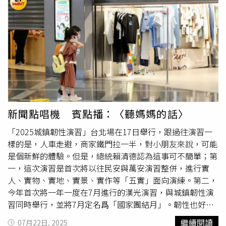
新聞點唱機 賓點播：〈聽媽媽的話〉
「2025城鎮韌性演習」台北場在17日舉行，跟過往演習一
樣的是，人車走避，商家鐵門拉一半，對小朋友來說，可能
是個新鮮的體驗。但是，總統賴清德認為這事可不簡單；第
一，這次演習是首次將以往民安與萬安演習整併，進行實
人、實物、實地、實景、實作等「五實」面向演練。第二，
今年首次將一年一度在7月進行的漢光演習，與城鎮韌性演
習同時舉行，並將7月定名爲「國家團結月」。韌性也好，
團結也罷，賴清德說，「強權威脅不斷，不管是文攻武嚇或
繼續閱讀
07月22日, 2025