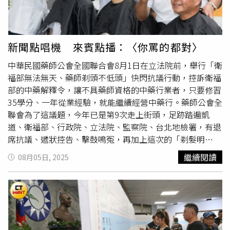
新聞點唱機 來賓點播：〈你罵的都對〉
中華民國藥師公會全國聯合會8月1日在立法院前，舉行「衛
福部無法無天、藥師剃頭不低頭」快閃抗議行動，控訴衛福
部的中藥解釋令，讓不具藥師資格的中藥行業者，只要修習
35學分、一年從業經驗，就能繼續經營中藥行。藥師公會全
聯會為了這議題，今年已是第9次走上街頭，足跡踏遍凱
道、衛福部、行政院、立法院、監察院、台北地檢署，有退
席抗議、遞狀控告、擊鼓鳴冤，再加上這次的「剃髮明
志」。還會不會有第10次抗爭？藥師公會全聯會理事長黃金
繼續閱讀
08月05日, 2025
舜（中）給了一個明確的回答： 「國父革命總共11次，今
天第九次，我們前後九次，衛福部的態度那麼傲慢，我們認
為還是要再繼續抗爭。」態度很堅定。來賓點播，📢動力火
車演唱，〈你罵的都對〉📢你罵的都對 你難道要我 崩潰
就這樣吧 是我不對你罵的都對