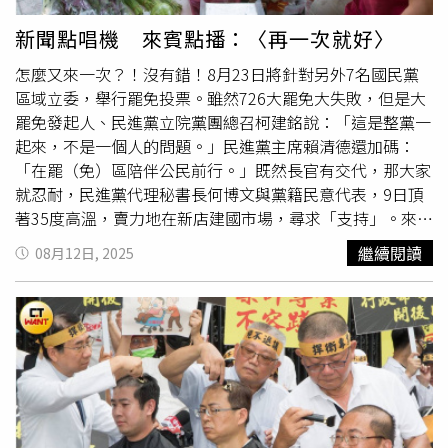
新聞點唱機 來賓點播：〈再一次就好〉
怎麼又來一次？！沒有錯！8月23日將針對另外7名國民黨
區域立委，舉行罷免投票。雖然726大罷免大失敗，但是大
罷免發起人、民進黨立院黨團總召柯建銘說：「這是整黨一
起來，不是一個人的問題。」民進黨主席賴清德還加碼：
「在罷（免）區陪伴公民前行。」既然長官有交代，那大家
就忍耐，民進黨代理秘書長何博文與黨籍民意代表，9日頂
著35度高溫，賣力地在新店建國市場，尋求「支持」。來賓
點播，📢理想混蛋演唱，〈再一次就好〉📢再一次就好 我
繼續閱讀
08月12日, 2025
想我做得到勇敢去擁有我們的美好