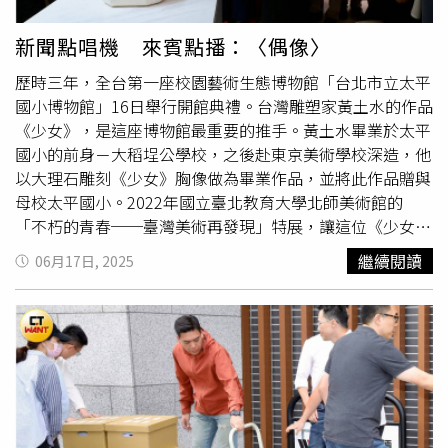
新聞點唱機 來賓點播：〈偶像〉
歷時三年，全台第一座校園藝術生態博物館「台北市立太平
國小博物館」16日舉行開館典禮。台灣雕塑家黃土水的作品
《少女》，是這座博物館最重要的推手。黃土水畢業於太平
國小的前身－大稻埕公學校，之後赴東京美術學校深造，他
以大理石雕刻《少女》胸像做為畢業作品，並將此作品贈與
母校太平國小。2022年國立臺北教育大學北師美術館的
「不朽的青春──臺灣美術再發現」特展，讓這位《少女》
引起大家的注意；之後在太平國小畢業的叔叔阿姨熱情支持
繼續閱讀
06月17日, 2025
之下，以「聽得見讀書聲、聞得見稻穗香、看得見大稻埕歷
史、能親近黃土水傑作《少女》胸像」為使命，打造這座延
續黃土水精神的博物館。來賓點播，📢麋先生 MIXER feat.
五月天 阿信演唱，〈偶像〉📢從你的眼光 我是什麼樣有
多少理所當然的堅強才足夠力氣招架人來人往