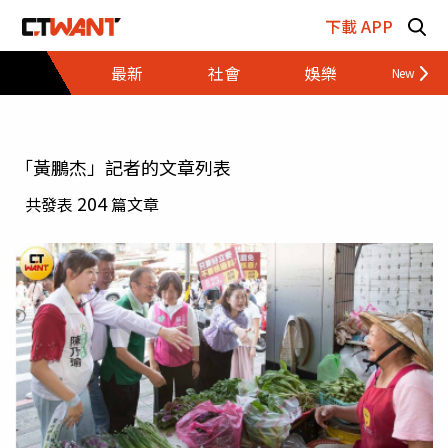
跳至主要內容區塊
下載 APP
最新
社會
娛樂
財經
「黃鵬杰」記者的文章列表
204
共發表
篇文章