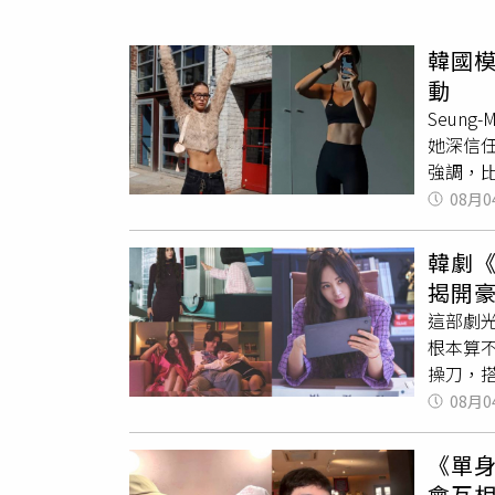
人物
汽車
韓國
專欄
動
房產新勢力
Seun
她深信
強調，
食表」：
08月0
（早餐、
餓時，則
韓劇
決最後一
揭開
打擊：1
這部劇
的對付
根本算
伸。如
操刀，
「波比跳
問題》
08月0
堅持在家
合！金
物的攝
鋒的皮
《單
對食物源
無聲槍
橄欖油與
會互