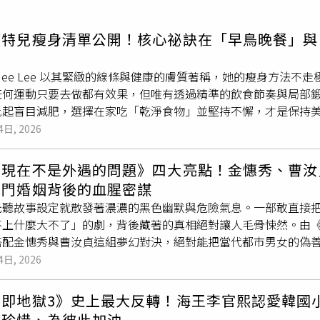
寵物
模特兒瘦身清單公開！核心祕訣在「早鳥晚餐」與
運勢
運動
g-Mee Lee 以其緊緻的線條與健康的膚質著稱，她的瘦身方
梅酒
任何運動只要去做都有效果，但唯有透過精準的飲食節奏與局部
比起盲目減肥，選擇在家吃「乾淨食物」並堅持不懈，才是保持
下午 5 點完食晚餐Seung-Mee Lee 認為進食的時間點與
4日, 2026
零食、晚餐）的規律。早餐落在 9~11 點，以魚類搭配全麥麵包補
選擇藍莓、堅果搭配茶或黑咖啡墊胃。最關鍵的是晚餐必須在「傍晚
《現在不是外遇的問題》四大亮點！金憓秀、曹汝
餐，且吃飽後嚴禁馬上坐下，至少要站立或走動 5 分鐘來幫助消化。
豪門婚姻背後的血腥密謀
00 下畫圈、波比跳激活全身面對模特兒最在意的死角（如副乳、掰掰肉
光聽故事設定就散發著濃濃的黑色幽默與危險氣息。一部敢直接
方法。針對手臂掰掰肉，她會兩手伸直持續「畫圈」或「上下揮動」
不上什麼大不了」的劇，背後藏著的真相絕對讓人毛骨悚然。由
果想消除腹部贅肉，她建議多喝綠茶幫助代謝；而大腿與臀部則
搭配金憓秀與曹汝貞這組夢幻對決，絕對能把當代都市男女的偽
」25 個為一組，重複 4 組來進行高強度的全身燃脂。（圖／取自
亮點：金憓秀 × 曹汝貞雙影后頂級對決，偽善女人的頂峰較量
4日, 2026
吃乾淨食物進入身材管理期時，Seung-Mee Lee 對零食
憓秀飾演表面光鮮亮麗、事業家庭雙收的自媒體頂流「京熙」，
取。她強調，與其點外送或在餐廳用餐，不如在家親自準備「乾
膚科院長「秀晶」。兩人在戲裡飾演住在對門的高級住宅區鄰居
身即地獄3》史上最大反轉！海王李官熙認愛韓國
頭的堅持，不僅讓體重下降，更能讓皮膚由內而外散發健康光澤。（圖
戰。看這兩位氣場全開的影后把「表面姐妹、背後算計」演得絲
維生素的健康組合除了外在運動，內在的營養補給也是她的秘密武器。
相珍惜、為彼此加油