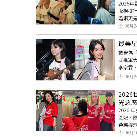
2026
民質疑
才會真
收視排
麼漂亮
風格為
婚姻更
是怎麼做
場誠實
夏不容
06月2
許路兒
是相似的
春的告
主、鮮
整。這
破，首
潤、不長
最美
正底色
嶺，形
除了飲
的，是
被譽為
年人的
拉提斯
當妳有了
式進軍
與雙時
而外散發
李宗霖
的過氣
濾鏡背
範下挑
06月2
成入戲
吉他與
留過這
照出從
202
真正剪
動作與
光惡
讚短髮
句：「
202
這讓自己
更是句
恩妃、國
解析：
你們一
色應援
的鎖骨
差異，
日活力
06月1
流行的
妳的那