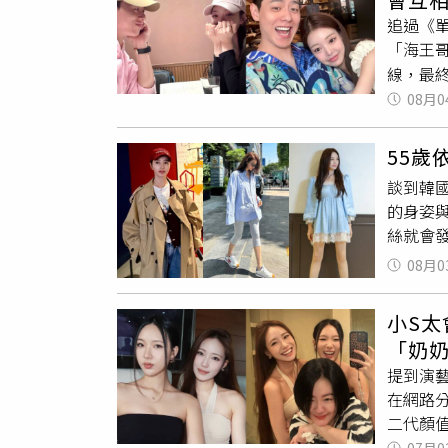
（圖／f
維生素
追過《
看的「
滑、穩定
「海王
（金憓
IG）
線，最終
飾）。
明，並
08月0
又真實得
討論！
狗血套
地獄 
方在於
55
兩人在
壓迫感
談到韓
妹」名
遠讓觀眾
的身姿
Instagram 查看這則貼文 從 Instagr
肉變心
絲就會
侶」的 
面上他
「水下
08月0
人在去
與複雜
套防曬
之便」
花絕對能
她更將泳
李官熙私下極致
小S太
驗心肺耐
分享的貼文 這對「現實情侶」的 3 大不可思議爆點：IG 同步曬照拋震撼彈，想把這份
「奶
水流提
同步曬
提到演
樂，利
「在大
在網路
熟齡女性保護骨骼、同
此，請
二代顏值
緻澱粉
福！連
了溫柔