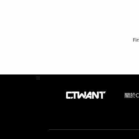
界盃球
兩側鬢
子樂團
件合身
今年夏
又感人
著一只極
真實呈
〈沒有
爽的齊
怒都非
上線便
動作若
要，也
太極旗在
Fir
驗、青
Kari
熟內斂
Wint
拍《不
援服，
早在三
根分明
戲長時
睛。Ka
:::
快要變
Threa
追尋夢
當髮箍打
《不算
關於C
射下宛如
出不經意
時，他和
著現場節