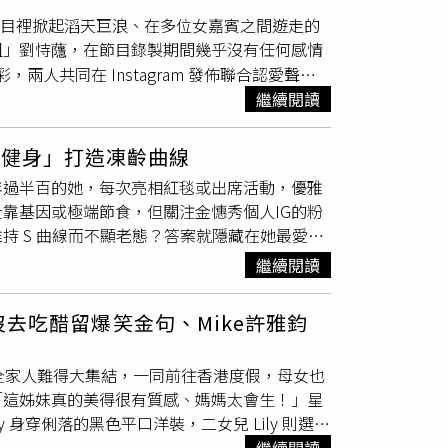
 vs 離婚醫師，假面夫妻的失控崩塌現代人最愛
膠囊形式更易於堅持。優質的油脂能幫助腸道潤
節目裡掀起滔天巨浪、在多位女嘉賓之間遊走的
幸福家庭形象」割韭菜賺流量的人氣網紅夫妻
一天的標準配備。（圖／取自 xeungmee
姐」劉恃蘟，在節目錄製期間幾乎沒有任何感情
淖般離婚官司的醫師夫妻（曹汝貞、金宰徹
人共同在 Instagram 發佈聯合認愛聲
姻背後的貪婪、控制與虛偽剝得體無完膚，荒謬
「最意想不到的大反轉」，瞬間在全網掀起暴風
繼續閱讀
遇的問題》亮點：比「外遇」更可怕的危機！翻轉
正果！劇本都寫不出的驚人轉折 回顧《單身即
起點卻是「外遇只是冰山一角」。劇情最神的地
斗，而劉恃蘟則與崔民又組成了告白真心故事。
有人拖入地獄的巨大黑幕。李昌熙導演最擅長將
中健身」打造凍齡曲線
。誰也沒想到，鏡頭關掉後，兩人默默以「兄
婚姻危機」轉變成一場不可預測的失控遊戲，永
年過半百的她，每次亮相紅毯或出席活動，優雅
的愛火，從朋友一路順利升華為戀人！ 在
劇《現在不是外遇的問題》亮點：金智勳年下小鮮
靠基因或極端節食，但關注金憓秀個人IG的粉
演金憓秀的年下丈夫「在弘」也是一大看點！表
持 S 曲線而不顯老態？答案就隱藏在她最愛的
白放閃 劉恃蘟在認愛後接受訪問時大方透露，兩
足以引爆家庭的未爆彈。金智勳近年在各種反派
訓練」點開金憓秀的 IG，經常能看到她身穿全
繼續閱讀
後，兩人住處僅距離 15 分鐘！這種「地利
背後心機深」的反差感，這對年下CP的失控火
是隨便划划水而已！除了標準的自由式與仰式，
感，表示：「他從來沒有讓我感到不安過。」將
用產生持續水流的設備，在原地抗衡阻力游泳，極度考
ram
三沒去吃醋留爆笑金句、Mike許雅鈞
derwater Treadmill）快走或跑步。
的衝擊。水中體操與核心伸展： 配合動感音
笑的氛圍簡直要掉出蜜來！聲明中感性寫道：
全家人難得大集結，一同前往香港度假，母女也
效果。 這種低衝擊、高燃脂的運動模式，正是
傳遞這份真心。未來我們會互相支持、珍惜彼
「這姊妹真的美得很有質感、媽媽太會生！」星
留言，為這段「戲外大逆轉」獻上最狂熱的祝
y 身穿俐落的黑色平口洋裝，二女兒 Lily 則選擇
食上一向非常嚴格，但她絕不走「餓肚子的極端
善、《單身即地獄5》金珉志都在兩人認愛下方留
零死角的立體骨相與緊緻身材。兩人的高顏值與