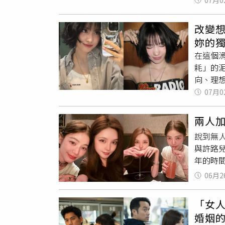
07月0
減肥」
優雅感
食，減
自 el
胸」代
改變
示範如
藍莓、草
妳的
法，營
前入睡、睡滿 7 小時
在這個
寫，不露
己的節
耗」的
老三吃
式。不
向、理
好需要
不該是
人特色
07月0
「三個人
為「給
甜蜜放閃
高訂的
兩人
到 Mi
自信、大
眼光買
說到無
呈現的
溫暖魅力。
與許路
究竟「想
年的時
索凝聚
面太美
還是穿搭
06月2
標題直
開啟新
10 歲
獨特風
「女
兒身旁
解析它。
婚姻
看！周
「穿搭