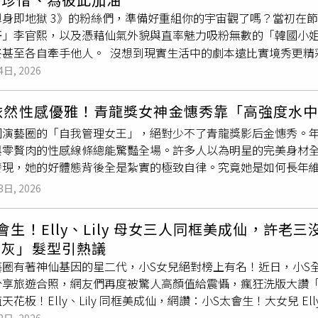
riDay影音提供）韓劇《現在不是外遇的問題》亮點：曬恩愛網紅
與橄欖油膠囊。她認為直接喝橄欖油雖然有效但較為麻煩，選擇
單身即地獄 3》的粉絲們，準備好重組你的宇宙觀了嗎？當初在
人設崩壞」劇情，這部劇直接給你疊加雙倍！一邊是依靠販賣「
血糖，再搭配維他命 C 補充一天所需的能量，是她開啟充滿活力的
哥」李官熙，以及憑藉仙氣外貌與直率魅力吸粉無數的「韓國小
秀、金智勳飾），另一邊則是婚姻破裂、為了爭奪權益正陷入泥
甚至各自牽手他人。 沒想到現實生活中的劇本遠比實境秀更精彩，兩
這兩對看似不同維度的夫妻在命運安排下纏繞在一起，把豪門婚
曬出浪漫對視的約會照，宣告正式升格為情侶。這場被網友封為
4日, 2026
讓人冷汗直流。（圖／friDay影音提供）韓劇《現在不是外
這對「現實情侶」的 3 大不可思議爆點：節目零交集卻戲外修成
路的黑色幽默大多數婚姻劇的終點是「發現偷吃」，但這部劇的
3》，李官熙當時陷入與崔惠善、尹廈情、曹旻志等人的四角大亂
，當主角們以為抓到了對方的下限時，卻意外掀開了一個能將所
歲依然性感優雅！青龍獎女神金憓秀靠「高強度水
地獄島上的互動少之又少，甚至被觀眾視為兩個平行世界的存在
十足的懸疑氛圍與極致的黑色喜劇融合，用極度流暢的節奏把「
國演藝圈的「自我管理女王」，絕對少不了青龍獎影后金憓秀。
義維持聯絡，隨著私下相處與了解加深，竟然擦出比節目上更熱烈
猜不到下一秒會發生什麼翻轉！（圖／friDay影音提供）韓
與零贅肉的性感線條總能驚豔全場。許多人以為明星的完美身材全
am 分享的貼文 在 Instagram 查看這則貼文 從 Instagram 分享的貼文 這對「現實情
機丈夫？雙面反差演技令人期待除了雙影后吸睛，金智勳這次飾
發現，她的好體態背後全是紮實的極致自律。究竟她是如何長年維
3 大不可思議爆點：鄰居關係成心動關鍵！低調交往 8 個月告
是溫柔體貼、享受高級住宅奢華生活的完美伴侶，實際上卻藏著
世界」與清淡飲食中。泳池不只是拿來游泳！金憓秀的「水中綜合
3日, 2026
年底正式確定關係。心動與升溫的關鍵，在於李官熙加盟新球隊搬家
角色中的轉變有目共睹，這次要在金憓秀身旁展現「表面小白兔、
長袖泳衣，在水裡賣力揮汗的影片。但仔細觀察會發現，她可不
讓交流變得極其自然且頻繁。劉恃蘟更甜喊李官熙給足了她安全
讓劇迷大呼過癮！（圖／friDay影音提供）
池變成了個人健身房：逆流游泳（Endless Pool）： 利
溫柔、專一的另一面完全展現，最終才決定成為戀人關係。 在 Instagram 查看這則貼文 從 Instag
會生！Elly、Lily 母女三人同框美成仙，許老
力與核心穩定度。 水中跑步與踩腳踏車： 在水底設定專用的跑步機（Un
真心親自傳遞給你們兩人選在 IG
奶灰」髮型引熱議
供自然的阻力，不僅能加速脂肪燃燒，還能減少體重對膝蓋與關節
出甜蜜合照，照片中他們戴著情侶帽在餐廳面對面而坐，相視微
藝圈有著神仙基因的星二代，小S女兒絕對榜上有名！近日，小S
用水的浮力拉伸全身肌肉，達到修飾全身線條、緊實肚肉與手臂的
家溫暖的關心下，我們一直低調地了解彼此，如今想親自向大家
分享旅遊合照，網友們再度被驚人高顏值給震懾，瘋狂洗版大讚
時打造緊實肌肉的終極秘密。 在 Instagram 查看這則貼文 從 Instagram 分享的貼文 告別加工精
大家繼續給予關心與祝福。」貼文一出，不僅吸引大批網友湧入
天花板！Elly、Lily 同框美成仙，網讚：小S太會生！大女兒 Ell
，優質蛋白質才是性感關鍵除了多樣化的運動之外，金憓秀在飲
同季的參演嘉賓們也紛紛留言祝賀，比如《單身即地獄 3》崔惠
清透的杏色繞頸上衣。這對擁有名模氣場的姊妹拍照時完美展現