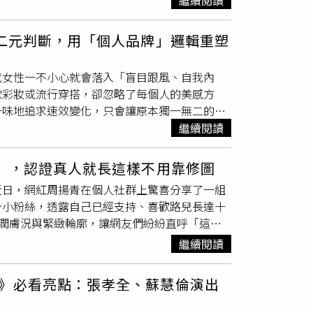
繼續閱讀
糖）： 她公開過自己幾乎不吃快餐與精緻麵
言吸引大票粉絲按讚，更為這個節目增添不少話題性。 在 Instagram 查看這則貼文 從 Instagram 分享的貼文
小S無敵的小臉＋好比例優良基因。（圖／取
的營養食材。蛋白質優先： 身為「瘦身不瘦
復古風與不露臉特寫」值得注意的是，這次姊妹兩人也
高強度訓練後，她會補充豐富的抗氧化水果（如
的二元判斷，用「個人品牌」邏輯重塑
膽嘗試帶有柔焦、手震殘影與朦朧霧氣的拍照
保持每日至少 12 小時的空腹期，並確保午夜
攝兩人身穿天鵝絨套裝、手拎包包的時尚局部特
代女性一不小心就會落入「盲目跟風、自我內
ephantdee IG）缺一不可的家庭溫馨！許
是熱愛運動，但她找到了能讓自己持之以恆的方
款彩妝或流行穿搭，卻忽略了每個人的美感方
反擊：這次全家出遊照中，因為小妹許老三正
試新的鍛鍊體驗。 她的凍齡心態告訴我們：減肥
一味地追求速效變化，只會讓原本獨一無二的個
的許老三忍不住表達不滿，留下經典醋意金句：
的方式。 只要建立起屬於自己的生活節奏，時
要徹底洗去傳統公式化的美容觀念，將視角轉換
繼續閱讀
dee IG）此外，小S與老公 Mike 在遊艇上的
間就不再是健康的敵人，而是散發女人味的養分。 在 Instagram 查看這則貼文 從 Instagram 分享的貼文
會進行嚴格的視覺規劃一樣，妳的魅力也是一場
緻、印花穿衣風格真的是從未改變。面對網友注意
地建立屬於自己的核心能量，由內而外散發出最
2」，認證真人就長這樣不用靠修圖
發聲：「我老公要我幫他說：他不是白髮，是他以時尚
oard，像經營精品一樣做「視覺規劃」定義妳想
，正是小S全家最無可取代、讓人卸下防備的
近日，網紅周揚青在個人社群上驚喜分享了一組
膚淺二元判斷。妳首先需要明確定義的，是自己
身小粉絲，透露自己已經支持、喜歡路兒長達十
柔優雅？（圖／取自momo IG）用關鍵詞搜
澎潤膚況與緊緻輪廓，讓網友們紛紛直呼「這畫
怦然心動的圖片。無論是某張照片的色調、眼神
歲，妳是「年紀除以2」周揚青這次曬出合照，
繼續閱讀
感牆（Mood Board）。所有頂級品牌在
。她讚嘆地表示，一般人看起來比實際年齡小個
靈感牆！精準分析「六大核心維度」，真正形成
是「年紀直接除以 2」的少女？在 51 歲的路
請像一位專業的行銷總監一樣，理智、客觀地去
》必看亮點：張孝全、蘇慧倫演出
 周揚青 小紅書）親自認證不需要靠修圖就好
mo IG）從六大角度全方位拆解：通常可以從
齡外貌經常在網路上引發討論，甚至曾遭遇過酸
這六個客觀角度進行精細分析。做到這一步，妳