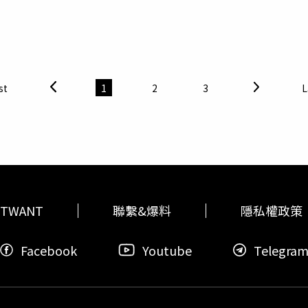
場，完美示範了什麼叫不落痕跡的吸睛穿搭。他身穿一件亮眼的
角順應臉型修剪，不僅完美襯托出精緻的五官與好氣色，更散發
」的熱血夢想，並透過巧妙的時空交錯手法，讓中年的廢柴男主
的高腰牛仔短裙，腳踩經典黑色高筒帆布鞋與乾淨的純白中筒襪
天女孩們的短髮參考範本。（圖／駿馬客工作室 提供）自爆角色
的衝擊。為了完美呈現樂團氛圍，劇組不僅安排朱軒洋與「宇宙
具街頭感的紅色果凍透視側背包，巧妙呼應了球衣主色。（圖／取自 sil
現被問到角色最吸引自己的地方，韓菲表示角色的人生成長歷程
人像我一樣〉，主唱小玉特別從女主角的視角切入作詞，傳達出
肩短髮，妝容則摒棄了厚重的粉底，改以舒服乾淨的偽素顏底妝
常貼近真實人性。她感性分享：「我們平常總希望展現正向、樂
迅速奪下數位串流即時榜冠軍，成為全劇最催淚的聽覺亮點。（
隱若現。在看台上的他絲毫沒有偶像包袱，一邊閉著眼睛幸福地
值得被好好看見與理解。」由於平時就對心理學相當感興趣，她
體育場外與各國球迷大方合照，由內而外散發著極具親和力的亮麗光采。（圖／
st
1
2
3
L
少年創傷以及人格情結，希望能更貼近角色內心。此外，劇組在
na：AI神顏的球場美學！高馬尾大耳環展現復古甜酷，透明紅背包細節滿
的韓菲在合拍的團隊裡變得放鬆自在，甚至被劇組夥伴笑稱私下其
er 驚喜連袂現身觀眾席。Karina 這次選擇將一頭烏黑的長髮
算AI情》愛上金門慢生活！狂推私藏美食，樂當「金門旅遊大使」
下半身則混搭今年最流行的黑色澎澎空氣裙，整體比例看起來貴
年前剛道時，就曾因參加花蛤季演出造訪金門，當時迎面而來的
的芭比娃娃睫毛與帶有琉璃光澤的草莓色唇釉，搭配一對存在感
間待在金門，休假時她經常和劇組夥伴到市區走走，更特別推薦
rina 身上背著和權恩妃同款的紅框透明側背包，裡面裝著看球
成「金門旅遊大使」，未來非常樂意向更多人推薦金門的魅力。
ds 與小紅書上掀起粉絲瘋狂詢問。（圖／取自 aespa_official I
想、尊重她的直覺。近年她雖然將工作重心逐漸轉往戲劇，但從
造鬆弛感，高舉可樂杯氣氛嗨翻與 Karina 同框應援的 Wint
AI情》與音樂環環相扣，未來也將陸續公開更多音樂計畫。（圖／
TWANT
聯繫&爆料
隱私權政策
精緻的人間芭比。Winter 展現極高段位的時髦心機，「下身
的慵懶與高級鬆弛感。在妝容上，Winter 搭配了溫柔的冷調
Facebook
Youtube
Telegra
 Karina 一起對著鏡頭俏皮地擺出軟萌手勢，隨後更一人手
奏歡呼應援，乾淨大方的陽光笑容瞬間融化全網。（圖／取自 aespa_of