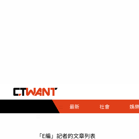
社會首頁
娛樂首頁
財經首頁
政
:::
最新
社會
娛
時事
即時
熱線
:::
直擊
大條
人物
「E編」記者的文章列表
調查
專題
３Ｃ