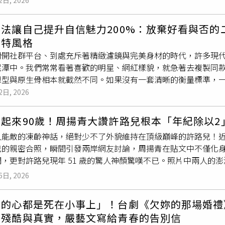
2日, 2026
路線，而是強調營養均衡與修復：遠離三白（白米、白麵包、精製
被網友瘋傳狂讚「這姐妹真的精緻到骨子裡去」，再次印證了媽媽
少發炎反應並預防肌膚老化，另外他也很喜歡蕃茄跟花椰菜這類型
ephantdee IG）拍出年輕人最新風潮！自帶鬆弛感的「朦朧
表，她的菜單以原型蛋白質（肉類、海鮮、雞蛋）為主。在水下
想法讓自己提升自信魅力200%：放棄好看與否
今年輕人最風靡的拍照方式。原則就是打破傳統的高清自拍，大
莓等）與蛋白質，幫助肌肉修復。遵守間歇性斷食與充足睡眠： 
獨特風格
造出電影劇照般的復古感；或者是以由上往下的俯瞰視角，僅拍
，讓身體有足夠時間代謝修復。 在 Instagram 查看這則貼文 從 Instagram 分享的貼文 找到適合自
滑開社群平台、到處充斥著精緻濾鏡與完美身材的時代，許多現
臉卻精緻度爆表，想要嘗試最新拍照風格也可以參考。（圖／取自 el
奏，將「自律」變成生活儀式感金憓秀曾坦言，自己其實並不總
泥潭中。我們常常看著喜歡的明星、網紅樣貌，就急著去複製同
醋留金句、小S代夫闢謠「這是時尚奶奶灰！」沒去成的小妹可愛
論是快走、泰拳、EMS（電刺激訓練）還是水中運動，她不斷嘗
想型與原生骨相本就截然不同。如果沒有一套清晰的衡量標準，
上課而遺憾缺席。在看到爸媽和姊妹們旅遊的合照後，古靈精怪
懲罰自己的過程，而是找到一種能優雅地與身體對話、展現生命力
變得扁塌且大眾化。想要讓自己的氣場與吸引力脫胎換骨，妳需
2日, 2026
的友誼裡，總有一個人是多餘的」逗樂全網。（圖／取自 elephant
自己打造一個獨特的品牌」。就像所有國際一線精品在誕生前都
照也成了討論焦點。許多網友笑稱 Mike 哥多年來的緊身緊
個人品牌工程。透過搜集靈感、理性解析到精準優化，不著痕跡
加起來90歲！周揚青大讚許路兒根本「年紀除以
ke 頭上的點點白髮，小S更親自在 Lily 的貼文底下幫老公代
氣的頂級風采。擺脫好看與否的二元判斷！建立專屬 Mood B
了奶奶灰的髮膠塗上去的！」這種兼具頂級美貌與爆笑日常的相處
人能敵的凍齡神話，絕對少不了外貌維持在頂級巔峰的許路兒！
形象：打造個人品牌的第一步，是請先放棄「好看或不好看」的
（圖／取自 elephantdee IG）（圖／取自 elephantdee IG）
兒的親密合照，瞬間引發兩岸網友討論，周揚青在貼文中不僅化
呈現給別人看的是什麼形象」？是高級冷淡風、時髦潮流感還是溫
間，更對許路兒現年 51 歲的驚人神顏驚嘆不已。照片中兩人的
靈感：確定方向後，開始在社交媒體網站上大量收藏那些會讓妳
、太不科學了！」周揚青化身十年鐵粉！驚嘆許路兒：別的小10
氛圍，利用關鍵詞慢慢搜索儲存，就能逐步堆砌出專屬於妳的風格靈
6日, 2026
接打「兩人加起來90歲」，其他敘述滿是對許路兒的崇拜與喜愛
季度前，都一定會從搜集這類基礎資料開始。深度解剖妳的風格
就已經非常了不起了，但看看身旁的許路兒，這狀態怎麼能看起來像
格找出圖片中的美感共通點：當妳的靈感牆搜集到一定數量後，
人的心都是死在小事上」！台劇《欠妳的那場婚禮
，連向來對保養很有心得的周揚青都忍不住自嘆不如。（圖／取自
試著從這堆圖片中找出不斷重複出現的共同特徵。（圖／取自mo
的殘酷與真實，嚴藝文寫給青春的告別信
揚青：真人就長這樣美，好想問是怎麼做到的？由於許路兒的凍
風格、色彩調性、髮型設計、妝容層次、整體氛圍、配件點綴」