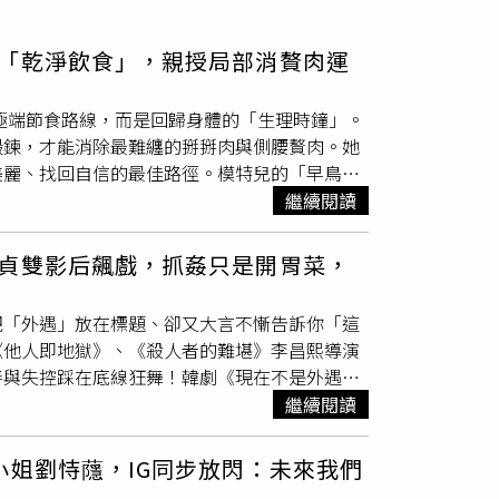
「乾淨飲食」，親授局部消贅肉運
法不走極端節食路線，而是回歸身體的「生理時鐘」。
鍛鍊，才能消除最難纏的掰掰肉與側腰贅肉。她
美麗、找回自信的最佳路徑。模特兒的「早鳥進
內容同樣重要。當她感覺體脂增加時，會採取一天三餐
繼續閱讀
充優質蛋白與低 GI 澱粉；下午 2 點稍微肚子
 6 點前」吃完，她通常在 4~5 點間就會解
貞雙影后飆戲，抓姦只是開胃菜，
（圖／取自 xeungmee IG）局部贅肉精準
與側腰），Seung-Mee Lee 有一套專門
把「外遇」放在標題、卻又大言不慚告訴你「這
100 次以上；側腰則靠皮拉提斯的側向拉
《他人即地獄》、《殺人者的難堪》李昌熙導演
靠壺鈴、深蹲與弓箭步來激活。最後，她會以
善與失控踩在底線狂舞！韓劇《現在不是外遇的
 xeungmee 小紅書）拒絕「拿鐵與外送」：
這絕對是近年韓劇史上最具殺傷力的雙女主角組
繼續閱讀
非常挑剔，第一步就是「戒掉拿鐵」並嚴格控管高糖食
而曹汝貞則是眼神深邃、看似溫柔卻隱藏致命刀
淨飲食」。選擇原型食材、減少過度調味，這種
，上一秒還能微笑寒暄，下一秒眼神交鋒就如同
小姐劉恃蘟，IG同步放閃：未來我們
／取自 xeungmee IG）晨間內服保養：
絲入扣，光是兩人對視的每一秒都是視覺饗宴！
Seung-Mee Lee 習慣在早上空腹時服用