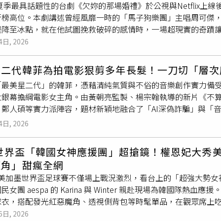
年夏季最具話題性的台劇《欠妳的那場婚禮》於公視與Netflix
是否全靠濾鏡支撐。這次周揚青直接在社群上為路兒打包票認證
正看清自己內心渴望成為的靈魂風格，而不是被隨機的流行趨勢
行榜高位。本劇講述曾經風靡一時的「馬子狗樂團」主唱周可傑
、這麼完美。周揚青笑說，除了羨慕對方的神仙基因之外，自己
基準「精準優化」，拒絕盲目跟風用客觀視角拍下自己的照片：
是降至冰點，就在他試圖挽救破碎的感情時，一場超現實的奇蹟讓
到維持這種逆天狀態的？（圖／取自 周揚青 小紅書）揭開許路
的面對面。拍下一張客觀、無濾鏡的照片，用第三者的視角去端
錯過的神作，以下必看亮點一次整理。台劇《欠妳的那場婚禮》
4日, 2026
過去就曾透露自己長年維持「168斷食法」，將進食時間控制在
」。（圖／取自momo IG）以目標風格為核心一步步微調：
別信曾執導《影后》、《俗女養成記》等擅長女性題材的金鐘導
少碰含糖飲料與重口味醬料。更重要的是，她每天一定會喝足大
絕非隨便亂改，而是以妳一開始設定的目標風格為基準，進行點
度以「男性視角」出發，探討中年男子的失意與婚姻困境。即將邁
乾紋的關鍵祕訣。（圖／取自 lurehsu IG）夢幻同框少女
星二代韓菲為拍電影狠剪多年長髮！一刀切「層次
：請記住，整型和減肥在美學工程中都只是「一種選擇」，並不
容這是一部「向青春告別、正式迎接人生下半場的作品」。許多
食嚴格管理，許路兒在運動方面也自有一套哲學。她並不盲目追
先認清自己是誰、適合什麼、想成為什麼樣子。在建立外在精緻
「最美星二代」的韓菲，憑藉清純氣質與不俗的音樂創作實力備
婚姻講述得既現實又夢幻浪漫。（圖／取自《欠妳的那場婚禮》
與居家拉伸，透過延展肌肉線條來保持體態的少女感與緊緻度。
底氣，才會擁有由內而外散發的不費力時髦與高級鬆弛感！（圖／
大銀幕擔綱電影女主角。由黃朝亮監製、楊宗翰執導的新片《不算
空卡司陣容飆戲 本劇的豪華卡司與精湛演技是極大看點。張孝全
的優雅與自律，更再次讓全網女性燃起對抗歲月的保養決心！（圖／取自
、鄭人碩等實力派陣容，題材新穎地融合了「AI深偽詐騙」與「
中年偶像，將男性的無奈與逃避詮釋得入木三分。他與第三度合
後、卻擁有真實歌聲的靈魂樂手，展現全新演技面向。為角色勇
戰了床戲，營造出真實夫妻相愛相殺的默契。而在年輕時空方面
4日, 2026
第一步談到這次接演《不算AI情》最大的改變，韓菲透露在接演
舞蹈的密集特訓，展現出真誠且充滿性張力的演出；蘇慧倫與蒲
麼短髮型的她，坦言當時完全沒有猶豫，反而充滿期待地表示：
青春悸動到婚姻現實的無奈拉扯。其他配角也十分搶眼，如姚淳
6世界盃「韓國女神應援團」超搶鏡！權恩妃大秀美腿、aes
完頭髮後，她甚至比想像中更喜歡這個新造型，不僅收到許多朋
語氣的亮眼表現，都深獲網友讚賞。（圖／取自《欠妳的那場婚
魔角」甜瘋全網
十分適合她，看起來更加有活力且俐落，更有不少網友笑說剪完
女人的心都是死在小事上」 《欠妳的那場婚禮》以輕鬆幽默的喜
6 年美加墨世界盃足球賽不僅場上戰況激烈，看台上的「超強大勢
對造型轉變更有信心，也很開心大家願意接受她不同以往的一面。（圖／取
句戳心，特別引發「奔四（快40歲）」觀眾的強烈共鳴。其中，
民女團 aespa 的 Karina 與 Winter 親赴現場為韓國
隨性微外翹✕輕盈法式瀏海，打造空氣感初戀短髮可以看到韓菲
個千古不變的道理：女人的心都是死在小事上」，在網路上引爆
球衣，搭配發光紅惡魔角、透視側背包等時髦單品，在觀眾席上
與肩膀之間，完美修飾了頸部與下巴線條，隨性外翹線條髮尾摒
男性眼裡「忘記倒垃圾」、「忘記洗碗」的小事，往往是壓垮女
。權恩妃：水彈女神變身熱血球迷！手捧炸雞展現反差萌，太極
6日, 2026
輕盈「外翹微捲」設計，讓音樂創作者的率性、靈動感躍然髮上
場婚禮》粉絲團）亮點四：音樂與奇幻交織，宇宙人量身打造冠軍