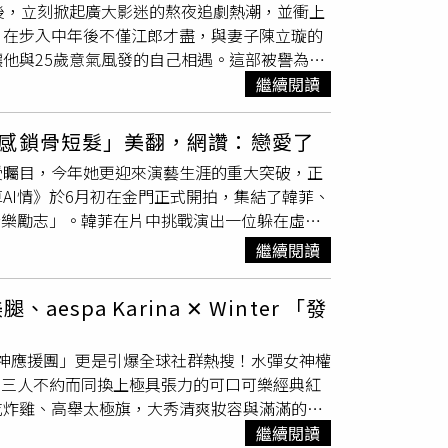
上線後，立刻掀起廣大影迷的熬夜追劇熱潮，並衝上
，她強調路兒絕對不是靠修圖，真人就是長得這
牽著鼻子走。與鏡子裡的自己理智對話！以目標
，在步入中年後不僅江郎才盡，與妻子陳立璇的
也真的好想好好請教、問問許路兒，到底私底下
看清理想風格後，接下來需要和自己的臉進行一
他與25歲意氣風發的自己相遇。這部被譽為今
兒「168斷食與多喝水」的極致飲食學事實上，
詳，先找出自己身上「有哪些部分和理想型風格
亮點一：導演嚴藝文首度挑戰男性視角，寫給青
繼續閱讀
8小時內，且飲食習慣非常清淡，多以原型食物為
找到了優勢底色，再把不一致的地方慢慢進行調
演嚴藝文，這次在《欠妳的那場婚禮》中迎來突
量的溫開水，不僅能加速代謝，更是維持肌膚澎
對點、一步一步的優化。內外兼修才是凍齡的真
入50歲的嚴藝文將此劇視為人生的重要分水
感滿溢！網狂讚「不追求高強度」的自律拉伸運動法
感鎖骨短髮」美翻，網讚：戀愛了
是非做不可的「必需題」。現代女性真正需要
觀眾大讚嚴藝文處理男性視角的功力極佳，將中
求高強度的重訓，而是偏好維持規律的瑜珈、皮
標準的同時，內在學問的通透提升也同樣重要。
受矚目，今年她更迎來演藝生涯的重大突破，正
粉絲團）亮點二：張孝全顛覆硬漢形象，蘇慧倫
這次聚會不僅展現了兩人的好交情，許路兒由內
取自momo IG）
AI情》於6月初在金門正式開拍，集結了韓菲、
徹底拋開過往的硬漢形象，化身患有「歐巴病」
 lurehsu IG）
音樂勵志」。韓菲在片中挑戰演出一位躲在虛擬
作的蘇慧倫首度飾演夫妻，兩人更在導演親自示
敢改變！睽違多年挑戰短髮造型，韓菲把剪髮當
繼續閱讀
，朱軒洋為了飾演年輕版周可傑，接受了唱歌、
時就被告知需要剪短頭髮。自長大後便再也沒有
禾菲跨世代接力詮釋女主角的不同階段，完美映
「我感覺剪頭髮是我成為這個角色的第一步。」
耀極具喜感的演技，以及王渝萱精準模仿謝盈萱
pa Karina ✕ Winter 「發
友一致好評，社群平台上的粉絲也熱烈回應，稱
禮》粉絲團）亮點三：戳中痛點的婚姻勸世金
越來越像媽媽。面對滿滿的正面回饋，韓菲笑說
劇節奏包裹著沉重的人生課題，劇中寫實的台詞
女神應援團」更是引爆全球社群熱搜！水彈女神權
自 hahahanfi_0120 IG）髮型重點
由謝盈萱飾演的閨蜜所說出的一句台詞：「告訴
隊熱血應援。三人不約而同換上極具張力的可口可樂經典紅
這次的全新短髮極具層次感，長度剛好落在時髦
熱烈討論。這精準點出了男女在婚姻中價值觀的
吃炸雞、高舉太極旗，大秀清爽妝容與滿滿的夏
棄了傳統學生頭的呆板內彎，而是採用近年非常
性對婚姻耐性的最後一根稻草。（圖／取自《欠
旗披肩大秀纖細美腿水彈女神權恩妃這次現身世
繼續閱讀
。正面搭配略帶厚度卻保有空氣感的八字瀏海，
主題曲 除了情感戲，本劇也承載了導演對「男