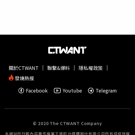
------（左３） 八海山 純米大吟釀 浩和藏仕込酒造在2014年
度全新啟用的釀造廠「浩和藏」，以釀製高級清酒為主，此
款酒集結了7位頂尖藏人的心血，並在2度的低溫中熟成1
年，旨味盡收其中，風味纖細和順。適合冰飲及搭配重口味
生魚片、燒物、洋食。．酒廠：八海釀造．新瀉縣．酒米：
兵庫縣特AA級山田錦．製法：純米大吟釀．精米步合：
45%．酒精濃度：17%．價格：4,800元／720ml．哪裡
嚐：開元食品-------------------------------------------（左２） 八海
山 特別純米原酒此酒今年5月在日本上市，台灣8月才會銷
關於CTWANT
聯繫&爆料
隱私權政策
售，是季節限定好酒。因其以山田錦作為掛米（釀造階段所
使用的米）來減少辛味，所以味道馥郁、質地輕盈。．酒
發燒熱搜
廠：八海釀造．新瀉縣．酒米：五百萬石、山田錦、こしい
Facebook
Youtube
Telegram
ぶき、トド
ロキ
ワセ他．製法：純米原酒．精米步合：
55%．酒精濃度：17.7%．價格：1,350元／720ml．哪裡
嚐：開元食品-------------------------------------------（左１） 紀土
KID 純米大吟釀清酒最新趨勢主打「產地特性」，平和酒造
擁有自家稻田，每年5月底，居民協助種稻後，秋天收割，
© 2020 The CTWANT Company
冬天釀酒，採用的也是當地的水，而「紀土」即代表「紀伊
本網站所刊載內容著作權屬王道旺台媒體股份有限公司所有或經授權