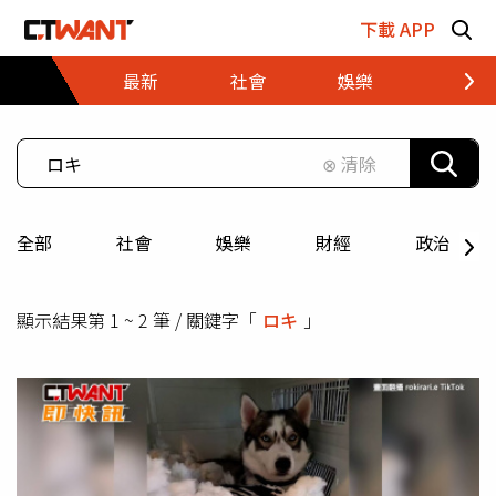
跳至主要內容區塊
下載 APP
最新
社會
娛樂
財經
⊗ 清除
全部
社會
娛樂
財經
政治
顯示結果第 1 ~ 2 筆 / 關鍵字「
ロキ
」