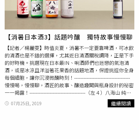
【消暑日本酒3】話題吟釀 獨特故事慢慢聊
【記者／楊麗雯】時值炎夏，消暑不一定要靠啤酒，可冰飲
的清酒也是不錯的選擇，尤其近日清酒關稅調降，正是下手
的好時機。挑選現在日本最IN、唎酒師們也迷戀的氣泡清
酒，或是冰涼且洋溢著花果香的話題地酒，保證挑逗你全身
每個細胞，讓你沉浸微醺時刻！------------------------------------
慢慢喝，慢慢聊，酒匠的故事、釀造趣聞與瓶身設計的祕密
一一揭露！------------------------------------（左４）八海山 純米
吟釀 雪室貯藏3年以新瀉魚沼市冬季豪雪堆建出的自然雪
繼續閱讀
07月25日, 2019
室，低溫熟成三年而成，釀出的是古人智慧和大自然的力與
美。適合冰飲，搭配燒烤、煮物、洋食。．酒廠：八海釀
造．新瀉縣．酒米：山田錦、五百萬石、雪之精．製法：純
米吟釀．精米步合：50%．酒精濃度：17%．價格：2,800
元／720ml．哪裡嚐：開元食品---------------------------------------