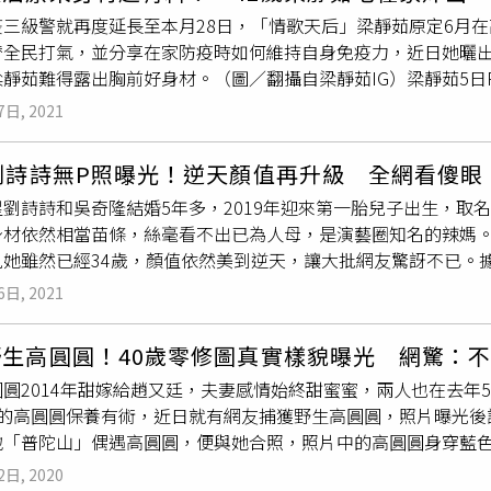
態也穠纖合度，完全看不出來，她其實已經是
一個孩子的媽
了。
貼文，意有所指地透露，「差一個，在（再）努力努力」，似乎
疫三級警就再度延長至本月28日，「情歌天后」梁靜茹原定6月
不同的感受，雖然她並沒有將所有照片上傳到社群平台，不過她
替全民打氣，並分享在家防疫時如何維持自身免疫力，近日她曬出
精華照。另一頭好友陳妍希也發文，隔空告白楊丞琳表示：「在
梁靜茹難得露出胸前好身材。（圖／翻攝自梁靜茹IG）梁靜茹5日
疫情警戒期間，2人在分享照片時，也有志一同在文末強調，看展
家」，只見梁靜茹身穿緊身瑜珈褲和運動內衣，在軟墊上做棒式
口罩是可以的」，以免遭正義魔人的粉絲批評。
7日, 2021
內衣的她，好身材藏不住，白皙渾圓美胸和深邃事業線一覽無遺，
靜茹向粉絲分享居家防疫生活，除了大秀廚藝外還認真健身，甚
劉詩詩無P照曝光！逆天顏值再升級 全網看傻眼
維持身材。（圖／翻攝自梁靜茹IG）梁靜茹認為，現在大家還能
星劉詩詩和吳奇隆結婚5年多，2019年迎來第一胎兒子出生，取
月16日是她的生日，以往生日她都是從6月的第一天就開始慶祝
身材依然相當苗條，絲毫看不出已為人母，是演藝圈知名的辣媽。
「我們應該要把生日的能量及願望分給全世界，不能夠在這種困
見她雖然已經34歲，顏值依然美到逆天，讓大批網友驚訝不已。
呢？你可以過得很好，但請不要慶祝，因為這個世界已經很困難
紅，與楊冪、趙麗穎、倪妮、唐嫣、Angelababy等人擠身
6日, 2021
2人結婚至今5年多，感情恩愛育有1子，但一家三口平時非常低
席奢華品牌開幕儀式，只見她身穿一襲淡粉色的長洋裝、頂著黑
野生高圓圓！40歲零修圖真實樣貌曝光 網驚：
材也相當纖細，即便全身包得緊緊，也掩飾不住好身材，完全看
圓2014年甜嫁給趙又廷，夫妻感情始終甜蜜蜜，兩人也在去年
上微博熱搜，大批網友忍不住驚呼「太漂亮了吧 舉手投足都是優
年的高圓圓保養有術，近日就有網友捕獲野生高圓圓，照片曝光後
「生圖拍得超級美」。
地「普陀山」偶遇高圓圓，便與她合照，照片中的高圓圓身穿藍
她也配合地做出不同表情拍照，已經40歲的她皮膚依舊白皙緊緻
2日, 2020