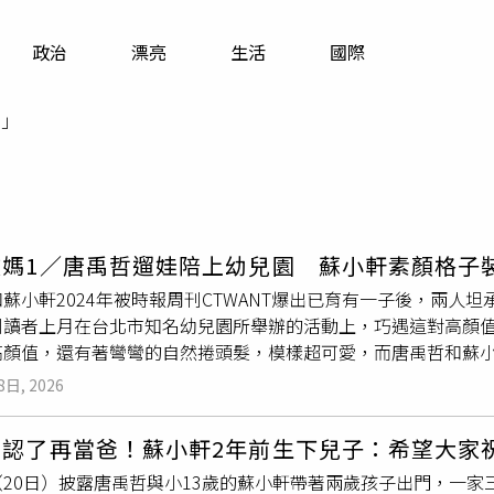
寵物
政治
漂亮
生活
國際
運勢
運動
」
梅酒
嫩媽1／唐禹哲遛娃陪上幼兒園 蘇小軒素顏格子
蘇小軒2024年被時報周刊CTWANT爆出已育有一子後，兩人
刊讀者上月在台北市知名幼兒園所舉辦的活動上，巧遇這對高顏
高顏值，還有著彎彎的自然捲頭髮，模樣超可愛，而唐禹哲和蘇
伴著小孩成長的時時刻刻。唐禹哲和蘇小軒雖然打扮休閒又戴口
8日, 2026
傳了爸媽的好基因，長相十分可愛。（圖／讀者提供）上月7日有
年4歲的「小禹哲」，參加該園所舉辦的活動，有別於平時蘇小軒
哲認了再當爸！蘇小軒2年前生下兒子：希望大家
是換上格子襯衫配上素顏，看起來相當年輕如同女大生一般，至於
20日）披露唐禹哲與小13歲的蘇小軒帶著兩歲孩子出門，一家
母看來頗有型。唐禹哲還將「小禹哲」扛上肩頭，「小禹哲」腳