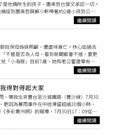
了是他倆所生的孩子，唐禹哲也發文承認一切。
爆已登記結婚，對此他們並未做出回應，但已
捕捉到唐禹哲與蘇小軒帶著約2歲小孩到公園
求婚。（圖／翻攝自微博）本刊曾在2024年拍到
工作結束後，立刻就趕回家帶孩子出門玩，也曾
11月在錄製《披荊斬棘的哥哥》節目，無預警向
繼續閱讀
一切。（圖／翻攝蘇小軒臉書）蘇小軒在臉書上
他又自爆和前女友已有11歲的私生子，並說蘇小
我的小情人。」認了本刊所拍到的就是他們所生
人世界，更戲劇性地演化成「一家三口」，一牽
是
一個孩子的媽
。唐禹哲臉書全文：了解我的人
。唐禹哲與蘇小軒常分享一家三口的可愛照
給劉姓保母姊妹照顧，遭虐待身亡。林心如過去
也不喜歡人多的地方，所以之前除了自己，也不
的合照，並寫下：「本來想找個好一點的時機點
：「不管是否為人母，看到新聞都會不捨，要更
不回應，想给家人空間和保護。這樣的決定，也
子，但年輕貌美，身材好到看不出已是
一個孩子
女兒「小海豚」目前7歲，她和老公霍建華有默
更好的人，以後如果想看，我們來跟大家分享，
爭搶，……除了自己，也不是很希望我的任何家
仍有找保母來照顧寶貝女兒，她說：「保母是
間和保護。」但也表示以後如果大家想看就會分
繼續閱讀
婆婆來家裡，不會只有小孩和保母獨自相處。」
子生活照，看起來十分幸福。
她老公霍建華傳出最近在台灣拍劉若英執導以長
：我得對得起大家
檔，對於老公的工作，林心如微笑不多回應。
雨，導致北京豐台至沙城鐵路（豐沙線）7月30
車，更因為暴雨事件在中途滯留超過30個小時，
多彩貴州網》的報導，7月30日17：09從烏
女聲稱，自己的男友在K396次列車上，7月30
繼續閱讀
截至目前仍滯留在列車上，滯留時間超過26小時。
》的報導，記者透過中國鐵路呼和浩特局集團有