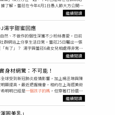
據了解，蕾菈在今年4月1日愚人節大方公開戀
忙把屎把尿。貼文曝光後，網友看了也相當感
分享小倆口的甜蜜日常。蕾菈日前曬出穿著紅色
正確的決定」、「好美哦！，有這麼疼愛自己的
繼續閱讀
友在水下甜蜜激吻，並笑說「聖誕第一彈，水上
red by 蕾菈 Lyla (@la.112814)
照片時，其實當下很煎熬，因為要一起閉氣，然
J湯宇甜蜜回應
而且對於不會游泳的我來說…第一次嘗試沒有蛙
自然、不做作的個性深獲不少粉絲喜愛，日前
的自己。Merry Xmas，與我最好的阿湯先
社群網站上分享生活日常，蕾菈25日曬出一張
很好」、「照片好美好厲害」、「一直幸福下
「有了」？ 湯宇與蕾菈6歲女兒相處得非常融
閃好好看」、「蕾菈好瘦喔，我要戴起我的墨鏡
畫作，透露前幾天和女兒聊天時，女兒童言童語表示，
本就是虐待動物，欺負單身狗」。
繼續閱讀
」的畫面，原以為女兒畫的主角是她跟湯宇，沒
很適應和我們住呢」，還大讚男方「成功擄獲妹
實身材網驚：不可能！
「差一個，再努力努力」。（圖／翻攝
年全球受到新冠肺炎疫情影響，加上楊丞琳與陳
穿著黃色禮服，頭上戴著淺藍色的皇冠，湯宇則是穿著帥
度明顯提高。最近把握機會，相約在上海逛美術
」，這疑似一家四口的畫面立刻引起網友討論表
妍希明明已經是
一個孩子的媽
，但穿著打扮還有
兩個小孩，該不會……」，讓不少粉絲瘋猜蕾菈
希的真實身材照片，纖瘦模樣讓粉絲驚豔。（圖
密，而湯宇也意有所指地寫下「差一個，再努力
繼續閱讀
頭俏麗短髮的楊丞琳，身穿黑色無袖洋裝，搭配
曬出了與湯宇聊天的內容，這才發現女兒畫作中的兩個小
非常清新，還不吝惜的大秀猶如鉛筆般的細長美
媽媽和湯宇的婚禮上有其他人見證，而湯宇則是
「渾圓美乳」