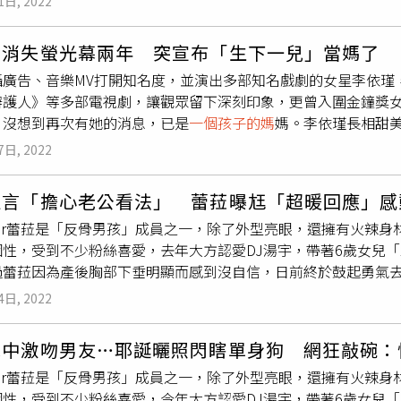
1日, 2022
姐姐也說其實飛輪是什麼牌子一點也不重要，重要的是妳必須常常
上8點、挖掘樹洞減少孩童嬉戲滑草產生的嬉鬧聲，同時設置24
燕還笑說：「飛輪真的可以來找她代言了XD」。 View this post on Instagram A post shared by
未獲得居民認同，再次怒向市府陳情，希望能將公園拆除，還給他們原有寧靜
瑾消失螢光幕兩年 突宣布「生下一兒」當媽了
ie Hsieh 謝金燕官方Official_IG (@jeanniehsieh_
。住戶張先生拿著孩童晚間7點多嬉笑的影片表示，「晚上7點在
攝廣告、音樂MV打開知名度，並演出多部知名戲劇的女星李依瑾
個45分鐘就能燃燒到400到600大卡的熱量。（圖／翻攝謝金
滑梯，你就說他們這樣沒有很吵嗎？」拆除公園的相關程序在議員
辯護人》等多部電視劇，讓觀眾留下深刻印象，更曾入圍金鐘獎女
也停擺，趁著好不容易能在家放鬆的時刻，姐姐就說她在追劇的
公園特色的50米長溜滑梯截斷，可以減少噪音，並預計要在4月1
，沒想到再次有她的消息，已是
一個孩子的媽
媽。李依瑾長相甜美
不怕久坐久躺變成大屁股。謝金燕提醒大家追劇雖然很快樂，但若
卻傾向將公園留下的居民反彈，轉而向多名議員與里長遞交陳情
IG）李依瑾在社群網站上曬出和親友與小孩的合照，躺在床上坐
翻攝謝金燕IG）【少量多餐慢慢吃】當然很多粉絲也想知道謝金
烈交戰，甚至有人建議，若真要拆除公園，乾脆就再把公墓搬回
7日, 2022
出滿足笑容，更分享了寶寶的腳印與生活照，搖身一變幸福人妻
讓她能維持這麼好的體態？關於這一點姐姐也曾經回答粉絲的提
。住在附近的B小姐就認為把公園拆掉真的很可惜，她自己也是
一
也寫下，2／22清晨時分最後的對話，2／25「邱天」來到地球
是要記得要慢慢吃、少量多餐，每餐只吃7、8分飽就OK，不要
管制公園使用時間，自己在不知道相關規範時，曾在鄰近管制時
坦言「擔心老公看法」 蕾菈曝尪「超暖回應」感
天，這樣的安排我想是和那最後的對話有關，感謝生命在每個偉
量囉。比起限制過多的飲食控制方式，姐姐認為只要掌握吃的速
場，確定看見他們離場後才離開，讓他們當下承受不小壓力，事後
uber蕾菈是「反骨男孩」成員之一，除了外型亮眼，還擁有火辣
感謝每個時刻一起同行的夥伴們。 View this post on Instagram A post shared by 李依瑾Jean
）
森林公園的招牌上貼標語，怒吼住宅區旁不應有遊樂區。（圖／
個性，受到不少粉絲喜愛，去年大方認愛DJ湯宇，帶著6歲女兒
ijinjean)
過蕾菈因為產後胸部下垂明顯而感到沒自信，日前終於鼓起勇氣
法，但對方卻是相當支持她，讓她相當感動，直呼「這世界上怎麼
4日, 2022
透露和湯宇吐露自己的顧慮和害怕後，對方沒問太多，只說「妳
定決心做手術，諮詢了好幾間診所後，選定了一間讓她感受最好
水中激吻男友…耶誕曬照閃瞎單身狗 網狂敲碗：
要從腋下開刀，傷口才能夠被藏住，但醫生建議她從乳暈開刀，
uber蕾菈是「反骨男孩」成員之一，除了外型亮眼，還擁有火辣
成，但當時她聽到後，內心很害怕，「想到傷口在這麼明顯的地
個性，受到不少粉絲喜愛，今年大方認愛DJ湯宇，帶著6歲女兒
度，「我只希望妳一次做到好，不要到最後覺得哪裡不滿意又要