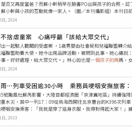
，是否又再度當爸？而蘇小軒稍早在臉書PO出與孩子的合照，認
幾眼，而蘇小軒則一直溫柔地在一旁注視著，雖然去年9月兩人被
、蘇小軒與小孩的互動就像一家人。（圖／本刊攝影組）本刊日前
父母的路上進行著。唐禹哲曾於2023年在節目錄影時向蘇小軒
面溫馨如同一家三口。也觀察到蘇小軒近期的生活都在帶小孩，
蘇小軒帶著兒子去公園玩。（圖／本刊攝影組）唐禹哲2023年
0日, 2024
帶著小孩跟娘家人吃飯同享天倫。蘇小軒po出與小孩的合照承認
3歲的女友蘇小軒求婚，戒指還是林志穎大方出借，求婚成功後，
跟小孩的合照，並寫下：「本來想找個好一點的時機點跟大家說，
情。但才事隔四個月，在2024年3月，本刊捕捉到他們不僅是兩
如不捨虐童案 心痛呼籲「該給大眾交代」
現年26歲的她，推估下來應該是24歲產子，身材好到看不出已
年約2歲的小孩到公園玩，上演親子樂園的畫面實在讓人驚掉下巴
爆出一起駭人聽聞的受虐案 ，1歲男嬰由社會局和兒福聯盟轉介
，其實我私底下習慣生活低調，不喜歡張揚，爭搶，不工作時候
圖／翻攝自臉書）新聞曝光後，蘇小軒隨即在臉書上PO出跟小孩
兒福聯盟助養大使，她今出席品牌活動，被問到此事，她心痛說
望我的任何家人因為我被注目，或公開去說，所以很多事情選擇
說，我的小情人。」認了本刊所拍到的就是她與唐禹哲所生的孩
件事，好好處理，給大眾交代。」林心如也是
一個孩子的媽
媽，
刃，但不管怎麼樣，都希望我身邊的每個人都能好，也努力成為
而唐禹哲也發文強調「自己私底下習慣生活低調，不喜歡張揚，
算工作忙碌，也盡可能留1人在家陪伴小孩成長，即便如此，他們
大家祝福。
我被注目，或公開去說，所以很多事情選擇不回應，想给家人空
3日, 2024
親戚，從小就帶到大，若是我們夫妻倆都離開家，會請媽媽或是
望得到大家祝福。而小倆口也真沒食言，此後經常分享可愛的親
觀察保母對於小孩、夫妻的態度都很好，所以比較放心。此外，
暴雨…列車受困逾30小時 乘務員哽咽安撫旅客
題的影集《忘了我記得》，而他將與金鐘金馬雙料影后謝盈萱搭
第5號颱風杜蘇芮影響，大陸首都經濟圈「京津冀地區」持續強降
重水災，其中一列17：09從烏海西開往北京豐台的K396次列
哽咽安撫乘客：「我就是穿了這身衣服，我得對得起大家！」據《
北京豐台的K396次列車，因暴雨遭遇突發事件，在中途停留。李
1日, 2023
05於張家口站上車，原定7月30日09：30到達北京豐台站，但
車曾承諾乘客可於7月30日晚上21點左右下車。另據《人民日報