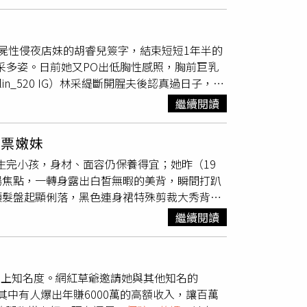
許拍攝，所以沒有圖片流出，還透露高圓圓在
星夫婦都是來普陀山「求子」，例如50歲的鍾
子。（圖／翻攝搜狐新聞）
屍性侵夜店妹的胡睿兒簽字，結束短短1年半的
采多姿。日前她又PO出低胸性感照，胸前巨乳
n_520 IG）林采緹斷開腥夫後認真過日子，上
和親友聚餐以及認真運動的照片，讓關心她的粉
繼續閱讀
G）林采緹昨（1日）貼出超辣自拍，只見她穿著一件
又有彈性，讓人無法相信她已是
一個孩子的
一票嫩妹
色全買下，但穿起來又擔心別人的觀感，所以只
使生完小孩，身材、面容仍保養得宜；她昨（19
友看得超仔細，指出她的胸部都爆出青筋了，林采緹親
場焦點，一轉身露出白皙無暇的美背，瞬間打趴
：「沒有。我買衣服因為覺得麻煩不愛試穿。」
頭髮盤起顯俐落，黑色連身裙特殊剪裁大秀背部
起來很像少女」、「辣媽」、「身材太好。爆開
。粉絲看到照片後紛紛留言，「天呀，看不出已
繼續閱讀
」，是否有悄悄地進廠維修。對此許多粉絲幫忙
的畫面佐證；粉絲指出，林心如拿著衛生紙擤
be上知名度。網紅草爺邀請她與其他知名的
入，其中有人爆出年賺6000萬的高額收入，讓百萬