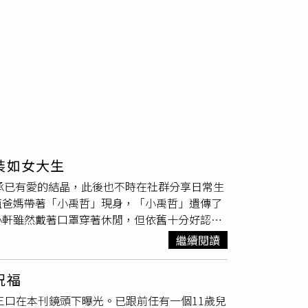
裝如女大生
坦承已有愛的結晶，此後也不時在社群分享日常生
值爸媽帶著「小禹哲」現身，「小禹哲」遺傳了
小軒雖然戴著口罩穿著休閒，但依舊十分好認，
罩，但仍相當好認。（圖／讀者提供）「小禹
繼續閱讀
讀者在某知名幼兒園外巧遇唐禹哲和蘇小軒，
在社群上分享自己穿著各式漂亮合身的洋裝打
祝福
唐禹哲則依舊穿的是他平時偏好的黑色T恤，
三口在本刊鏡頭下曝光。已跟前任有一個11歲兒
上的紅色名牌球鞋很搶眼，帥氣父子倆很難讓人