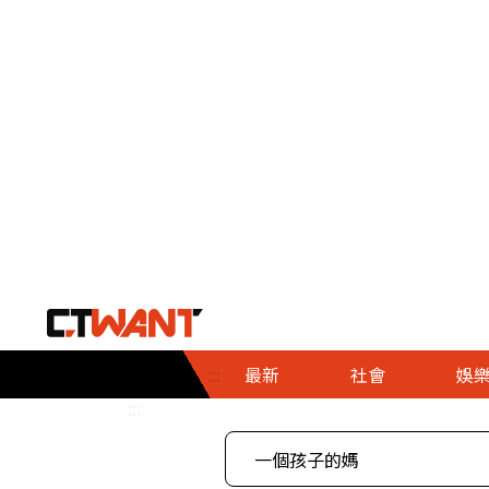
社會首頁
娛樂首頁
財經首頁
政
:::
最新
社會
娛
時事
即時
熱線
:::
直擊
大條
人物
調查
專題
３Ｃ