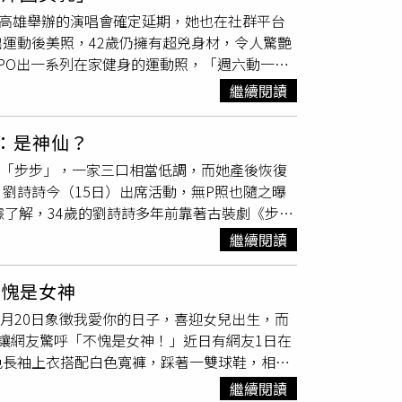
楊丞琳有感而發表示，和不同朋友去看展覽，會
是想和蕾菈「製造出」愛的結晶。
在高雄舉辦的演唱會確定延期，她也在社群平台
也強調，粉絲看見她分享的這些照片，其實也是
運動後美照，42歲仍擁有超兇身材，令人驚艷
這個花花世界裡，有我有妳，很是開心。」而現
PO出一系列在家健身的運動照，「週六動一動
覽的當天已有先詢問過現場的工作人員，「拍
運動。綁起頭髮的她，看起來相當賣力，穿上深
繼續閱讀
完全看不出梁靜茹已年過40，還是
一個孩子的
至展現火辣身材，讓粉絲們全看傻眼。梁靜茹不
：是神仙？
平安待在家，最應該感謝的是前線醫護無私奉
名「步步」，一家三口相當低調，而她產後恢復
，但她發願「今年不過生日了」，並向各地的粉絲
劉詩詩今（15日）出席活動，無P照也隨之曝
境之下還這麼天真、自私，有什麼資格慶祝自己
據了解，34歲的劉詩詩多年前靠著古裝劇《步步
了」。
為一線女星之列，而她也因拍戲與男主角吳奇隆假戲
繼續閱讀
調，鮮少公開日常生活。綜合陸媒報導，劉詩詩
色長捲髮，顏值和氣質依然出眾、不僅皮膚白
不愧是女神
不出已是
一個孩子的媽
。劉詩詩無P照曝光後，
5月20日象徵我愛你的日子，喜迎女兒出生，而
雅」、「這是什麼神仙氣質」」、「劉詩詩太美
讓網友驚呼「不愧是女神！」近日有網友1日在
色長袖上衣搭配白色寬褲，踩著一雙球鞋，相當
，完全看不出已經是
一個孩子的媽
。（圖／翻攝
繼續閱讀