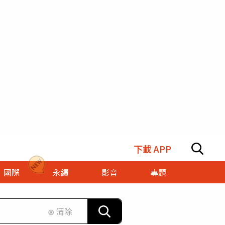
下載 APP
國際
永續
影音
專題
⊗ 清除