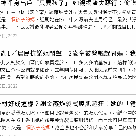
神淨身出戶「只要孩子」 她親揭渣夫惡行：偷吃
得知，K396次列車在運行至北京市境內落坡嶺站臨時停車躲避
神」星Lala（蘇心甯）憑藉甜美外型與傲人身材獲得不少粉絲
給物資2次。另中國鐵路北京局也針對因鐵路封閉，停留時間較長的K
還是
一個孩子的媽
，近期她在節目中大曝前夫渣男行徑，最終「
泡麵、蔬菜、飲用水等物資，連夜送到車上。如今K396次列車「
事足」。Lala婚後發現老公偷吃年輕護理師。（圖／翻攝自Lala 
。女乘務員在影片中表示，他們在下車時發現前面有2處坍方，且工
始末，她與前夫交往時，就知道對方「慣性劈腿」，並透露有次
囑乘客：「領取物資千萬不要擁擠，不要發生任何危險」，還一
5日, 2023
吃嗎」，隨後她決定先暫時分手，沒想到在分手後發現懷孕，當
就是穿了這身衣服，我得對得起大家！」對此，大陸網友也一致
我們的禮物，希望妳給我一個當好爸爸、好老公的機會」，這番話一
乘客因情緒激動而發生過激的事，比如推擠踩踏」、「這女孩是
之亂1／居民抗議嬉鬧聲 2歲童被警驅趕問媽：
相信前夫一次。不過孩子生下後，兩人因為是新手爸媽，加上男
媽
媽、別人的老婆，請大家一定要聽從指揮」、「她轉身可能也
台北人對於文山區的印象莫過於，「山多人多墳墓多」，這樣的
有那麼吵的小孩」，深怕男方睡眠不足影響隔天上班的La La
列車旅客心裡的鎮定劑，為這個列車員點讚。」報導指出，事後為
的文山森林公園就是如此，去年開幕即吸引大批民眾前來朝聖，
公在外交了一個年僅19歲的護理師女友，還指控Lala鬧離婚，
及時聯繫當地政府，共同制定旅客轉運方案。12時許，鐵路工作
民陳情，希望能將設施拆除，也有居民認為公園本就是給民眾休
對方見到她連忙道歉，而Lala事後錄音蒐證並向男方攤牌，眼看
客進行專人照顧，有序組織2列列車滯留的1870名旅客和68名
烈碰撞。文山森林公園占地11公頃，本是福興公墓所在地，歷經
a的意，因為她可以不要房產、車子及贍養費「我只要孩子」。對於
5日, 2023
岩場的特色公園「趣探險之丘」。長達近50米的超大型溜滑梯，耗
全不會，因為看到身邊人離婚後還是天天為錢吵架，有新對象仍
邊鋪上人工草皮，就是希望小朋友遊玩時可以盡情踩踏，不需為
歲身材好成這樣？謝金燕炸裂式腹肌超狂！她的「
快樂，以此增進孩童的感覺統合。趣探險之丘啟用後，晚上還曾
明星都愛曬腹肌照，但如果要說台灣女生的腹肌代表，小編心中
辦公室提供）趣探險之丘去年4月正式開幕後，吸睛又漂亮的設備
也時常在IG上秀出她的超完美炸裂式腹肌線條，而且那可是真真
日時段湧入大量人潮，在帶動地方發展的同時，也打破周邊社區的
7歲、又是
一個孩子的媽
！謝金燕也不吝於和大家分享自己的炫腹
孩童的嬉鬧聲直接灌進社區，甚至半夜仍有人玩樂嬉戲，居民忍
注謝金燕IG的粉絲一定都知道謝金燕可說是飛輪鐵粉，自己在家
報後，針對噪音、治安與交通問題分別進行改善，將管制溜滑梯的