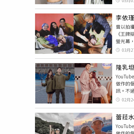
05月0
起來！
點到晚
動起來的影片，謝金
望讓公園與居民共存。 而這些改善措施並
李依
Jeann
的空間
曾以拍
要認真騎
使用溜
《王牌
多工作
為若將
螢光幕
作，才
附近，
李依瑾
（圖／
路上激
03月2
更流露
制技巧
的寧靜
IG）她
口，只
保全、
隆乳
日同一
過多熱
直接到
YouT
時宜的日子裡自然盛放，
金燕IG
民怒在
做作的
Lee (@liy
訊。不
宇的看
02月2
情，她
讓她下
蕾菈
本想著
YouT
重建完
做作的
鼓勵態