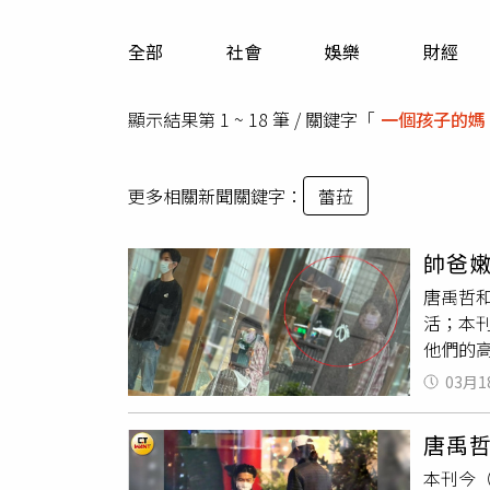
人物
汽車
全部
社會
娛樂
財經
專欄
房產新勢力
顯示結果第 1 ~ 18 筆 / 關鍵字「
一個孩子的媽
更多相關新聞關鍵字：
蕾菈
帥爸
唐禹哲和
活；本
他們的
認真陪
03月1
哲」遺
帶著今
唐禹
扮，而
本刊今（
年輕父