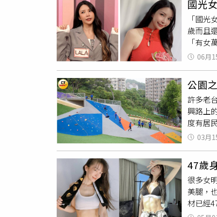
國光女
限公司
「國光女
此及時補
歲而且
員採購
「有女萬
上瘋傳
夫離婚
再三叮
06月1
早餐好
子，我
上天要給
更害怕
公園
諒，再
孩子的
許多老
「怎麼會
的話就是
興路上
得知，老
部門也
度有居
見面，
對重點旅
出現激
Lal
03月1
梯與攀
示，完
備，周
47
糙感的
很多女
／耿葳
美腿，
也在假
材已經4
公尺，
有在關
理處獲