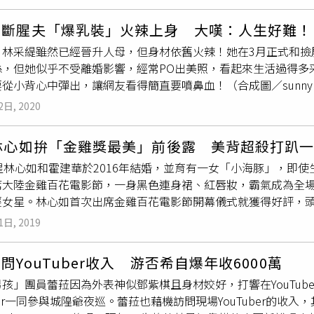
聞）其實今年1月就有網友在普陀山巧遇高圓圓，但當時對方不允
求子成功，今年特地來還願，雖然此說未經證實，但確實有不少明
緹斷腥夫「爆乳裝」火辣上身 大嘆：人生好難！
她被網友發現和丈夫張倫碩到當地上香，她本人也直認是為了求
」林采緹雖然已經晉升人母，但身材依舊火辣！她在3月正式和撿
係，但她似乎不受離婚影響，經常PO出美照，看起來生活過得多
從小背心中彈出，讓網友看得簡直要噴鼻血！（合成圖／sunnyli
閨蜜到苗栗縣旅遊，替好友開心慶生，也經常PO出私下帶孩子、
2日, 2020
心，看起來已走出陰霾離婚。（合成圖／sunnylin_520 I
、超緊身的細肩帶背心，F罩杯的雙乳就快要包不住，看起來渾圓
歲林心如拚「金雞獎最美」前後露 美背超殺打趴
采緹笑說當初買這件背心時，「看起來真的不是低胸」，所以包
星林心如和霍建華於2016年結婚，並育有一女「小海豚」，即
片，大嘆「人生好難」。（圖／sunnylin_520 IG）有網
席大陸金雞百花電影節，一身黑色連身裙、紅唇妝，霸氣成為全
「我皮膚很薄又容易過敏」；有人問「洗到縮水了嗎？」她則說
輕女星。林心如首次出席金雞百花電影節開幕儀式就獲得好評，
後紛紛大讚「又長大了嗎」、「太美了」、「非常好看」、「穿
優雅展現出女人味，臉上的紅唇更是讓她氣場強到成為全場焦點
1日, 2019
個孩子的媽
了，好美。」不過定睛一看，網友指出「鼻子怪怪的
林心如的鼻子是真的，拿出林心如參加實境節目《親愛的客棧3》
問YouTuber收入 游否希自爆年收6000萬
若是假的不會用力揉。
孩」團員蕾菈因為外表神似鄧紫棋且身材姣好，打響在YouTu
uber一同參與城隍爺夜巡。蕾菈也藉機訪問現場YouTuber的收