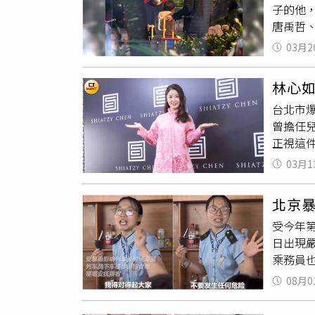
子的他
不多看
唐禹哲
在當個好
玩，畫
唐禹哲和
03月2
拍到她
小他1
PO出
軒也知
林心
的孩子。
著一個
台北市
都知道
片。（
曾擔任
是很希
跟大家
正視這
是兩面
的媽
。
契，就
也希望
人因為
03月1
自己的
享，希
並說她
北京
照為主
受今年
日出現嚴
乘務員也
海西開往
08月0
日06：
此前列