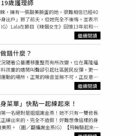
19歲護理師
突發事件，旅客當下均處於安全狀態，北京局也為
青睞，擁有一張甜美臉蛋的她，很難相信已經40
396、K1178、Z180次列車，派遣幹部職
淨身出戶」掰了前夫，但她完全不後悔，並表示
乘務員哽咽安撫乘客」的影片，也在30日於網路
IG）Lala在節目《辣個女生》回憶13年前和前
作人員走了7、800公尺來回運回物資。她也
在男友手機發現一個女的傳訊來，問說「我做的
度哽咽表示：「我是個女人，也是別人家的孩
繼續閱讀
時前夫還不斷用甜言蜜語想挽回「這孩子可能是
讚揚女乘務員安撫群眾的表現，「比起坍方，她
度讓Lala被感動，因此Lala決定選擇原
帶著哭腔和大家說的！她也是別人的女兒、
一個
我做錯什麼？
方本身較沒耐心，曾在半夜時對孩子大喊大叫
會哭，也會想家，也會想媽媽！但此刻她知道她
狀況隨著公墓遷移重整而有所改變，位在萬隆福
，於是提出分房睡的想法，怎料，後來從好友口中
確保K396次、Z180次旅客列車安全，鐵路
不料孩童的嬉鬧叫聲卻引起社區居民反彈，更一
甚至不給男方性生活。Lala最後約了護理師小三
人員會同當地村幹部，安排專人前方探路引導，
閒運動的場所，正常的噪音並無不可，正反意見
「招式盡出」，男方表示孩子不要了，正好順了
鐵路乘務人員下車避險。
3年的整修遷移，搖身一變成為北市有最長溜滑
主持人提問「淨身出戶」有感到後悔嗎？她表
繼續閱讀
資1.2億元，同時還有專門為兒童打造的攀岩設
跟前任有牽扯「這樣好麻煩」。
了避免影響草地生長，而喪失用雙腳感受草地粗
健身菜單」快點一起練起來！
有不明人士在公園旁點火，引發治安疑慮。（圖
的第一名絕對是姐姐謝金燕！她不只有一雙修長
一度成為熱門網紅打卡地點，原本安寧的社區
正正練出來的，完全不造假！好難想像這樣的身
寧靜，加上趣探險之丘距離最近的住宅僅隔12
美照。（圖／翻攝謝金燕IG）【飛輪騎起來】
無可忍，怒向市府陳情抗議。對此，公園路燈管
就有擺放一台飛輪，可以讓她隨時想到就直接騎
時間從原本的24小時開放，調整限縮為早上10