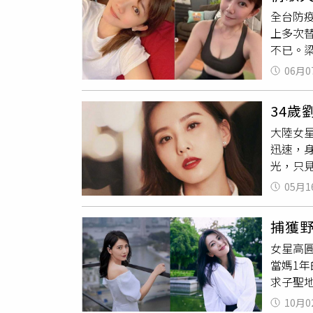
腿，體
轉發了
全台防
有截然
上多次
其中的
不已。
在正值
了嗎大
照時脫
06月0
U運動
媽
！梁
34歲
忘運動
大陸女
獻，6
迅速，
打氣，
光，只
的快樂
驚心》爆
05月1
真做，
今日出
捕獲
皙，身
女星高圓
隨即登
當媽1
了」、
求子聖
休閒，
10月0