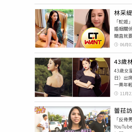
搜狐新
普陀山
林采
麗緹，
「蛇姬
婚姻關
簡直就要
周還和
06月0
絲也能安
超低胸
43
媽
。林
43歲女
能發發照
日）出
自回應
一票年
粉絲看
線條，
了！」
11月2
經是
一
澄清，
蕾菈訪
鼻涕，
「反骨男
YouT