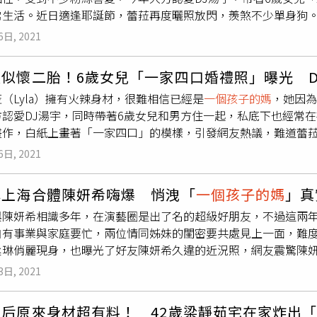
常生活。近日適逢耶誕節，蕾菈再度曬照放閃，羨煞不少單身狗。
世界上怎麼有這麼好的男人？」也非常感激老公在她術後失禁幫
承正和DJ湯宇戀愛中，除了帶著男友一起拍片，平時也常在網路
紛留言「我覺得很棒啊，阿湯是好男人」、「跟對的人就能做出
6日, 2021
潛水的照片，旁邊還放著耶誕樹，相當應景，其中一張則是與男
另一半很棒」。 View this post on Instagram A post sha
水下也要的概念」。蕾菈和DJ湯宇熱戀中。蕾菈透露，「拍這組
似懷二胎！6歲女兒「一家四口婚禮照」曝光 D
有默契地同時到樹前擺動作，我沒氣了就要回到水面再下一次，
（Lyla）擁有火辣身材，很難相信已經是
一個孩子的媽
，她因為
真的很恐慌，不過這一切都克服了。每一次的下水，都能找到不一樣
方認愛DJ湯宇，同時帶著6歲女兒和男方住一起，私底下也經常在
貼文曝光後，不少粉絲紛紛留言「太厲害了啦」、「這真的拍得
畫作，白紙上畫著「一家四口」的模樣，引發網友熱議，難道蕾菈
「美到不行啦」、「第一張沒發現在水下！！！好厲害」、「好
／翻攝la.112814 IG）蕾菈25日在IG曬出一張女兒親手
「超棒的，每次看你們的照片，都想敲碗你們趕快結婚」、「根
6日, 2021
要跟她的男友湯宇結婚，女兒隔天從學校回家就畫出「結婚典禮
事的女兒畫的是自己和男友，讓她欣慰表示，「真可愛，看來她
琳上海合體陳妍希嗨爆 悄洩「
一個孩子的媽
」真
」。蕾菈女兒親自揭密婚禮畫的秘密，而湯宇也意有所指地寫下
與陳妍希相識多年，在演藝圈是出了名的超級好朋友，不過這兩
12814、itschosenai IG）從女兒的畫作中還可以看到，她
自有事業與家庭要忙，兩位情同姊妹的閨密要共處見上一面，難
色上衣，露出寵溺的微笑捧著鮮花給蕾菈，身旁還有兩位「小孩
丞琳俏麗現身，也曝光了好友陳妍希久違的近況照，網友震驚陳
好溫馨，一家人相處得好好」、「看了有點感動耶」、「怎麼有
簡直跟少女一樣。楊丞琳與陳妍希難得相約看展覽，她曝光陳妍
上二胎，還有網友高喊好事近了。 蕾菈女兒親自揭密婚禮畫的秘
3日, 2021
IG）楊丞琳與陳妍希相約在上海當地逛美術館看展，當天頂著一
（圖／翻攝la.112814、itschosenai IG）對此，蕾菈
仔外套；而陳妍希則是綁起馬尾，穿著白色上衣搭配短褲，模樣
非自己也非另一個「新家人」，而是市長和老師，原來女兒希望
天后原來身材超有料！ 42歲梁靜茹宅在家炸出