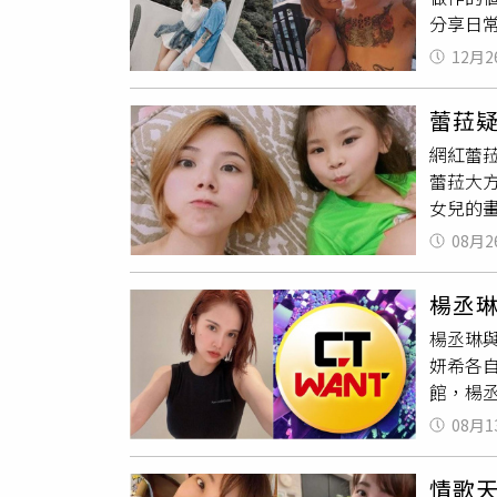
分享日
吧，這
情，坦
動，紛
12月2
比基尼
放閃，
蕾菈疑
後還要
網紅蕾菈
鞋下水，
蕾菈大
生」。
女兒的
去」、
洽。（圖
了」、
08月2
長大後
想到懂
楊丞
妹的心
楊丞琳
la.1
妍希各
氣的藍
館，楊
示，「
身材，
是否懷
08月1
／翻攝
努力」。
帥氣牛
孩，並
情歌