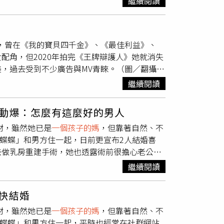
繼續閱讀
騎才有效！因為太常po騎飛輪、鼓勵女孩一起
小時保全站崗維護秩序，更同時加裝攝影機，希
__bbb)別小看騎飛輪這個運動，它是屬於很激烈的有氧運動，只
尖叫，整個社區都可以聽到他們的聲音，又危險
，曾在《我的寶貝四千金》、《最佳利益》、
燕IG）【利用時間動一下】去年防疫期間謝金燕很
的推動下，曾於今年2月2日進行會勘，初步認
配角，但2020年拍完《王牌辯護人》她就消失
時候電視旁就擺著瑜伽墊，趁追劇時一邊練動
0日前再次會勘，消息一出，瞬間讓同樣居住在
，過去受到不少廣告與MV青睞。（圖／翻攝自
是光追劇懶得動，小心會變成大屁股喔XD。
書，希望能夠保留現有設施，正反兩方一度在網
月子與哺乳的她，素顏入鏡洋溢幸福氛圍，臉上
燕除了健身方式之外，還有沒有什麼飲食上的控
來，讓住戶再與「夜總會」為鄰，慢慢享受陰森
繼續閱讀
。李依瑾也曬出小孩腳印。（圖／翻攝自李依瑾
問，她說其實自己什麼都會吃，並沒有特別忌
個孩子的媽
媽，公燈處已做出調整管理，設置
，農曆生日1／25剛好和大個子（老公）的國曆生
暴飲暴食讓胃口自然而然縮小，就不怕吃太多攝取
間內前往遊玩，因而遭到保全驅趕，後續警方更
動爆：怎麼有這麼好的男人
大也微小的日常中持續供養，祝福每顆種子在最
度跟飽足程度，就不用特別忌口。（圖／翻攝謝
她2歲的小孩更問她「我做錯什麼了嗎？」居
身材，雖然她已是
一個孩子的媽
，但靠著自然、不
影音組）
「蝶蝶」和男方住一起，日前更宣布2人結婚喜
去做乳房重建手術，她也透露術前很擔心老公湯
有這麼好的男人？」蕾菈24日在IG分享隆乳心
繼續閱讀
如果覺得會快樂，妳就去做！剩下的交給我！」
的診所，馬上就約好了後續時間。蕾菈透露，她
快結婚
這樣一來可以做提乳及縮乳暈手術，一次把乳房
身材，雖然她已是
一個孩子的媽
，但靠著自然、不
方，以後阿湯要怎麼看待我」，不過對方仍抱持
「蝶蝶」和男方住一起，平時也經常在社群網站
挨刀了。」讓蕾菈相當感動，直呼「阿湯是鬼