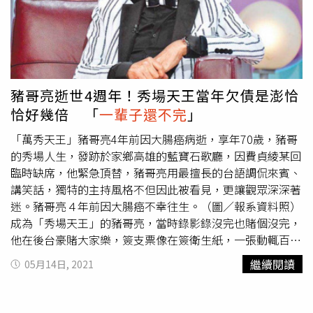
豬哥亮逝世4週年！秀場天王當年欠債是澎恰
恰好幾倍 「
一輩子還不完
」
「萬秀天王」豬哥亮4年前因大腸癌病逝，享年70歲，豬哥
的秀場人生，發跡於家鄉高雄的藍寶石歌廳，因費貞綾某回
臨時缺席，他緊急頂替，豬哥亮用最擅長的台語調侃來賓、
講笑話，獨特的主持風格不但因此被看見，更讓觀眾深深著
迷。豬哥亮４年前因大腸癌不幸往生。（圖／報系資料照）
成為「秀場天王」的豬哥亮，當時錄影錄沒完也賭個沒完，
他在後台豪賭大家樂，簽支票像在簽衛生紙，一張動輒百
萬，一晚就賭了600萬，這在當時是天價，就連藝人張琪看
繼續閱讀
05月14日, 2021
了忍不住勸他，「豬仔！你別簽」，雖然豬哥亮已深陷其
中，但他沒忘記過往張琪幫他背書的恩情，反倒跟她說，這
攤如果賭贏，就讓她不用再唱了，「以後都我包場」，讓張