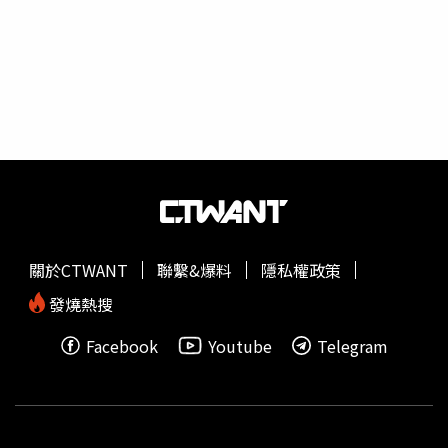
琪一輩子清幽度日。成為「秀場天王」的豬哥亮，當時錄影
錄沒完也賭個沒完，欠下巨債。（圖／報系資料照）只是十
賭九輸，豬哥亮也逃不出這法則，債務龐大到只能從秀場天
王，變成「無名小卒」，潛伏在高雄、屏東一帶，這一「出
國深造」就是15年！而這債務到底多少，過去有媒體曾經清
算過，至少6億台幣以上，比近期演圈綜藝大佬澎恰恰宣布
破產，公布欠債2億多的金額，還要多好幾倍，而這龐大的
數目，對一般人而言甚至根本就是賣命一輩子，也還不了的
金額，對於豬哥亮來說，儘管已經是綜藝天王，仍用後半生
也難以償還，當年豬哥亮病逝，傳出就還有一半的債務，約
3億台幣沒還完。謝金燕在父親逝世後貼出父女同框照，談
關於CTWANT
聯繫&爆料
隱私權政策
對父親的思念。（圖／翻攝自謝金燕臉書）豬哥亮復出後主
持節目賣力賺錢，復出8年拍片、主持、代言等約莫為他賺
發燒熱搜
進3億多，未料2017年豬哥亮重病臥病在床，原先傳出父女
Facebook
Youtube
Telegram
關係決裂的女兒謝金燕趕回病房陪伴，兩人相互說，「對不
起、我愛你」，父女關係回溫，也終於在豬哥亮離世前打開
心結。謝金燕在父親節時，也會曬出過往與豬哥亮的照片，
直言想念父親，也會永遠記得爸爸最好的樣子，如今豬哥亮
逝世4週年，過往的風風雨雨早已成了雲煙，女兒謝金燕、