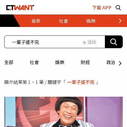
跳至主要內容區塊
下載 APP
最新
社會
娛樂
財經
⊗ 清除
全部
社會
娛樂
財經
政治
顯示結果第 1 ~ 1 筆 / 關鍵字「
一輩子還不完
」