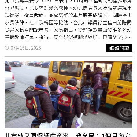
北市長蔣萬安今（16）日表示，市府對不當對待幼童採取零
飛鳥表演秀最前排。現場女遊客向《女性自身》表示，愛子
容忍態度，已要求對涉案教師、幼兒園負責人及相關違規事
公主全程與H先生有說有笑，每當對方開口，她總會笑出聲
項從嚴、從重裁處，並承諾將於本月底完成調查，同時提供
來，燦爛笑容與平時公開活動中溫柔含蓄的形象截然不同，
家長法律、社工及轉園等協助。台北市議員徐立信日前陪同
甚至讓人感覺她比起觀賞精彩表演，更投入與身旁友人的聊
受害家長召開記者會，家長指出，從監視器畫面發現多名幼
天。目擊者也提到，天皇德仁與皇后雅子當時坐在距離兩人
童遭教師打罵、拖行，甚至疑似遭膠帶綑綁，已確認至少12
稍遠的位置，看起來像是靜靜陪伴著兩位年輕人。皇室記者
名幼童受害，目前觀看約330小時監視器畫面，就發現43起
繼續閱讀
07月16日, 2026
分析，今年H先生再次現身那須，除了擔心愛子公主受到皇
疑似不當對待事件，擔憂仍有更多受害個案尚未曝光。家長
室典範修法爭議影響，希望給予陪伴與支持外，兩人在熱門
表示，孩子返家後陸續出現做惡夢、磨牙、抗拒
上學
等情
觀光景點面對眾多遊客時，依然自然互動、沒有刻意保持距
形，原以為只是適應不良，直到調閱監視器畫面才發現真
離，也讓外界關注兩人關係是否更加親近。他認為，這不僅
相，質疑園方未如實說明事件經過，也批評教育局調查速度
反映H先生深受愛子公主信任，也顯示天皇夫婦對這位多年
過慢。針對外界關切，蔣萬安下午赴台北市議會備詢前受訪
好友抱持高度信賴，相信他未來仍會是陪伴、支持愛子公主
表示，市府第一時間即啟動調查，對涉案教師、幼兒園負責
的重要人物。不過，報導中有關兩人關係發展、H先生赴那
人及相關違規事項依法從重裁處，也已安排專用場地與設
須的動機，以及天皇夫婦的想法，主要引述皇室記者及相關
備，協助家長觀看監視器畫面。蔣萬安指出，市府同步提供
人士分析，並未獲日本皇室正式證實。
律師法律諮詢、社工專業協助及幼童轉園安置等服務，後續
將由外部委員組成專案小組，結合監視器畫面等證據進行認
定，目標在本月底完成調查，並依規定從嚴、從重、從速處
理，絕不容忍任何虐童行為。
北市幼兒園爆疑虐童案 教育局：1個月內完