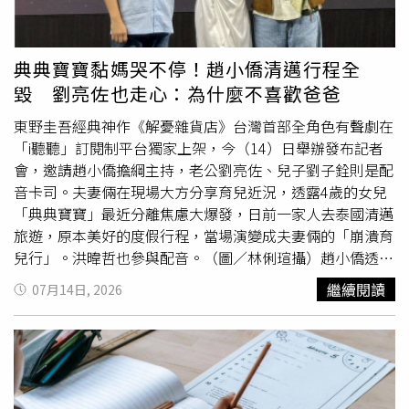
但從有限的監視器畫面中，卻看到孩子遭到粗暴對待，甚至
被孤立在角落、不准正常吃飯與午睡，讓人十分心痛，也承
諾會陪伴孩子重新找回安全感，追究事件責任到底。教育局
典典寶寶黏媽哭不停！趙小僑清邁行程全
學前教育科表示，市府接獲通報後即啟動調查，6月29日已
毀 劉亮佐也走心：為什麼不喜歡爸爸
要求2歲班涉案教保員停止入園，後續檢視影像時，又發現
另一班級教保員也涉及不當管教，因此於7月14日要求第二
東野圭吾經典神作《解憂雜貨店》台灣首部全角色有聲劇在
名教保員停止入園。教育局指出，監視器影像已完成檢視，
「i聽聽」訂閱制平台獨家上架，今（14）日舉辦發布記者
後續將安排受害家長到局觀看相關畫面並接受訪談，同時針
會，邀請趙小僑擔綱主持，老公劉亮佐、兒子劉子銓則是配
對幼兒園延遲通報部分，已先裁罰3萬元。待調查完成送交
音卡司。夫妻倆在現場大方分享育兒近況，透露4歲的女兒
認定委員會審議後，涉案教保員最高可處終身不得擔任教保
「典典寶寶」最近分離焦慮大爆發，日前一家人去泰國清邁
員，並處6萬至60萬元罰鍰，園方負責人及知情未通報人員
旅遊，原本美好的度假行程，當場演變成夫妻倆的「崩潰育
也將依法究責。教育局強調，將協助有需求的幼童轉園安
兒行」。洪暐哲也參與配音。（圖／林俐瑄攝）趙小僑透
置，並於16日晚間召開家長說明會，說明後續調查進度及處
露，典典寶寶開始
上學
後，變得極度依賴媽媽，像是今天早
繼續閱讀
07月14日, 2026
理方式；若最終裁罰成立，將依法於「全國教保資訊網」公
上劉亮佐帶她去上課，典典寶寶仍哭喊「我要媽媽」。日前
告涉案教師、幼兒園及相關處分內容，力拚1個月內完成調
一家人前往泰國清邁旅遊，原本幫女兒報名了當地非常受歡
查並公布結果。
迎的國際學校夏令營，想讓她體驗農村稻田教室、席地而坐
的自然課程，沒想到典典寶寶分離焦慮發作，在課堂上從早
哭到晚，因為擔心影響其他小朋友上課，原定十天的課，只