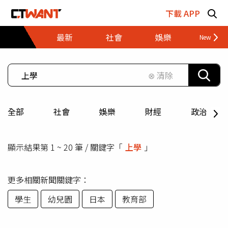
跳至主要內容區塊
下載 APP
最新
社會
娛樂
財經
⊗ 清除
全部
社會
娛樂
財經
政治
顯示結果第 1 ~ 20 筆 / 關鍵字「
上學
」
更多相關新聞關鍵字：
學生
幼兒園
日本
教育部