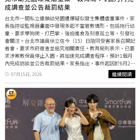
成調查並公告裁罰結果
台北市一間私立連鎖幼兒園遭爆疑似發生集體虐童事件，家
長指控從監視器畫面中發現多起不當管教情形，包括拖行幼
童、要求學狗爬、打巴掌、強迫進食及刻意孤立等，引發社
會關注。台北市議員徐立信今（15）日陪同受害家長召開記
者會，要求市府徹查並追究相關責任。教育局則表示，已要
求涉案教保員停止入園，將加速完成調查程序，預計1個月
內完成訪談並公告裁罰結果。家長指出，事件起因於6月23
日送孩子到園時，目擊一名老師將女童單手拖進教室，要求
繼續閱讀
07月15日, 2026
調閱監視器後，才陸續發現疑似共有43起不當對待事件，至
少12名幼童受害。畫面中除可見幼童遭拖拉、推倒及拍打
外，也有被要求在走廊學狗爬、蹲著走路，甚至四肢跪地維
持姿勢，以及遭刻意孤立、不給用餐、強迫進食等情形。家
長表示，目前掌握至少有2名教保員涉案，但畫面中也可見
其他在場成人未出面制止，甚至低頭滑手機。多名孩子返家
後出現拒絕
上學
、夜驚、惡夢、磨牙等情形，有家長更透
露，孩子半年幾乎沒有長高，身心狀況明顯受到影響。受害
家長在記者會上表示，沒有父母願意公開孩子遭受的傷害，