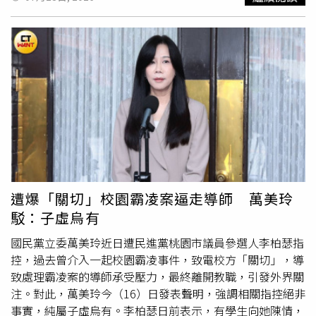
@jisinjp）根據日本《女性自身》及台灣媒體報導，天皇一
家自7月15日起前往那須靜養，抵達首日還身穿沖繩傳統
「Kariyushi」服飾，在御用邸園區散步並向媒體致意。愛子
公主當時表示，很高興今年能再次與家人一起來到那須度
假。《女性自身》引述皇室記者說法指出，近幾個月日本政
壇持續圍繞《皇室典範》修法展開討論，女性皇族與皇位繼
承議題再度成為焦點，也讓皇室承受不小壓力。尤其自民黨
資深議員中曾根弘文6月底公開表示，愛子公主繼承皇位
「不可能」，甚至稱若她成為天皇，「也不會有人和她結
婚」，相關發言引發日本社會強烈反彈，許多民眾認為已逾
越應有分際，中曾根事後也出面說明。另一方面，愛子公主
任職的日本紅十字會相關人士透露，她進入日紅工作已邁入
遭爆「關切」校園霸凌案逼走導師 萬美玲
第3年，即使上午須履行皇室公務，下午仍經常返回公司處
駁：子虛烏有
理業務，工作態度認真，也樂於與不同部門、不同年齡的同
事交流，因此在公司內部累積極佳口碑，支持她的同仁也愈
國民黨立委萬美玲近日遭民進黨桃園市議員參選人李柏瑟指
來愈多。這次陪伴愛子公主同行的H先生，是她自學習院幼
控，過去曾介入一起校園霸凌事件，致電校方「關切」，導
稚園、小學時期便認識的同班同學。過去天皇一家每年前往
致處理霸凌案的導師承受壓力，最終離開教職，引發外界關
那須避暑時，H先生一家也曾多次與皇室會合，兩家人往來
注。對此，萬美玲今（16）日發表聲明，強調相關指控絕非
相當密切。H先生與愛子公主自學習院時期便相識，多年來
事實，純屬子虛烏有。李柏瑟日前表示，有學生向她陳情，