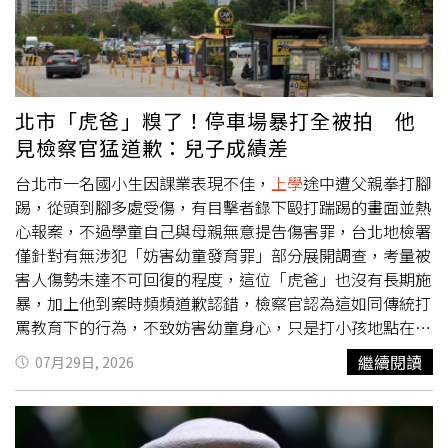
部位。少女因長期受到脅迫，承受莫大恐懼及壓力，於是拍
攝並傳送僅穿著內衣、內褲的照片給男學生，並遭對方存
取。少女後來選擇冷處理，男學生便開始傳訊恐嚇「恨不得
把你綁起來」、「還是我把你家人殺了，你就這輩子歸我一
個人的了」、「誰叫你不給我看你的身體部位？」少女擔心
北市「虎爸」糗了！停車場暴打全被拍 他
自己和家人可能遭襲擊、報復，不僅變得不敢開口說話，也
見檢察官猛道歉：兒子成績差
漸漸開始抗拒
上學
，只能去接受心理諮商及醫療協助。少女
與母親提起民事求償，主張男學生已嚴重侵害他人性自主
台北市一名國小生因課業表現不佳，
上學
途中遭父親拳打腳
權、人格權，也由於母親長期陪同女兒面對精神傷害及漫長
踢，從頭到腳多處受傷，有目擊者錄下毆打踹踢的畫面並熱
影響，侵害親子身分法，因此要求男學生及其法定代理人連
心報案，不過學童自己與母親無意提告傷害罪，台北地檢署
帶損害賠償。案經台中地院審理時，男學生與其法定代理人
僅針對有無涉犯「妨害幼童發育罪」部分展開調查，考量被
均未到庭，也未提出任何書狀爭執或否認原告的主張，法官
害人傷勢未達不可回復的程度，這位「虎爸」也沒有長期施
依少年案件裁定及相關證據、就醫紀錄等資料，認定少女主
暴，加上他到案時頻頻道歉認錯，檢察官認為這如同傳統打
張為真實，因此依法判定男學生及其法定代理人應賠償少女
罵教育下的行為，不致妨害幼童身心，只是打小孩地點在公
45萬元、母親15萬元，並自115年12月30日起加計年息
開場所才會被告，最終處分不起訴。本案發生在今年4月14
繼續閱讀
07月29日, 2026
5%。全案仍可上訴。《CTWANT》關心您：若自身或旁人
日週二上午7點多，民眾在台北市仁愛路四段某停車場拍下
遭受身體精神虐待、性騷擾、性侵害，請打110報案再打
一位爸爸徒手毆打再猛踢兒子，向信義分局報警。檢警介入
113找社工。
偵辦，該名國小生有頭痛、背痛、兩腳的膝蓋擦傷等傷勢，
動手的父親涉嫌故意傷害罪，不過太太和兒子都沒有提出告