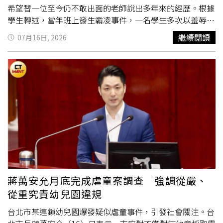
始終保持友誼，今年再度陪伴她前往那須動物王國。（圖／
希望替一位至今仍不敢出面的老師說出多年來的經歷。根據
翻攝自X，@kitanocurry）報導回顧，2010年8月，愛子公
學生轉述，當年班上發生霸凌事件，一名學生多次以羞辱性
主因校園人際問題一度對
上學
感到不安。當年一家人攀登那
言語辱罵同學，甚至刻意將女同學整理好的羽球撒回地上，
繼續閱讀
07月16日, 2026
須茶臼岳時，就讀小學三年級的H先生一路陪伴，途中愛子
導師為保護受害學生，希望學校依規定處理霸凌事件。學生
公主差點跌倒時，他立刻伸手攙扶，下山途中兩人更手牽手
指出，涉事學生家長事後找上萬美玲，萬美玲也曾致電校長
同行，引起現場不少民眾注意。之後H先生還獲邀搭乘天皇
「關切」，此後家長對老師態度轉趨強勢，班
上學
生及家長
一家的座車離開，由於一般民眾極少有機會與皇室同車，也
雖曾發起連署慰留老師，但老師最後仍選擇離開。針對相關
被外界視為天皇一家對他抱有高度信任。據了解，H先生父
指控，萬美玲聲明指出，近日有心人士指控她不當介入校園
親曾任日本最大造船企業高層，也擔任多家關係企業社長。
事件並施壓校方，她必須嚴正駁斥，「指控絕非事實，純屬
H先生兒時戴著眼鏡，外型曾被形容神似《哆啦A夢》中的
子虛烏有」。她表示，在處理任何涉及校園相關陳情案時，
大雄，但隨著成長投入海洋運動，體格逐漸壯碩，身高約
都是以「保護孩子受教權、尊重教師管教權」為原則，若遇
185公分，高中轉讀另一所知名私立名校，大學畢業後進入
校園相關爭議事件，一律「尊重教育專業、絕不干預調
大型銀行集團旗下公司任職，目前擔任銀行員。隨著兩人升
查」，交由主管機關及學校依法處理。萬美玲強調，她絕對
學，各自忙於學業與生活，H先生曾有一段時間未再參加那
不會對學校施壓，更未曾干涉學校內爭議事件的調查，任何
須聚會，直到去年夏天才睽違6年再次現身。當時愛子公主
未經查證的含沙射影，不僅是廉價的政治操作，更是對教育
蔣萬安允月底完成虐童案調查 強調從嚴、
因陪伴16年的愛犬「由莉」離世，仍沉浸在失去愛犬的悲傷
工作者的不尊重。
從重究責幼兒園違規
中。日媒分析，H先生特地利用休假前往那須陪伴，希望替
她打氣，因此被形容宛如默默守護公主的「騎士」。今年7
台北市某連鎖幼兒園爆發疑似虐童事件，引發社會關注。台
月下旬，兩人再次被目擊一同前往那須動物王國，並肩坐在