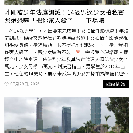
名打仔，由於動作繁複且需重複拍攝不同角度，讓兩人吃足
苦頭。平時相當孝順的羅志祥透露，拍到老奶奶的戲特別容
才剛被少年法庭訓誡！14歲男逼少女拍私密
易投入：「看到老奶奶被欺負，情緒很自然就出來了。我本
照還恐嚇「把你家人殺了」 下場曝
來就很重視長輩，也希望大家遇到需要幫助的人時，都能多
一點善意。」談及與王識賢的首次合作，羅志祥開心表示：
一名14歲男學生，才因要求未成年少女拍攝性影像遭少年法
「識賢哥私底下跟螢幕上的形象差很多，很親切也很照顧大
庭訓誡，後續又透過社群軟體持續脅迫少女拍攝性影像或視
家。」他補充道，只要對方一進入角色，氣場極強，「很多
訊裸露身體，還恐嚇她「恨不得把你綁起來」、「還是我把
對手戲不用刻意演，情緒就會被帶進去，從他身
上學
到很
你家人殺了」，害少女嚇得不敢
上學
，需接受心理諮商。案
多！」王識賢也對羅志祥讚不絕口：「跟他對戲時發現他節
經台中地院審理，依法判少年及其法定代理人須賠償少女45
奏感非常好，就像他跳舞一樣，他的神來一筆對戲劇都是非
萬元、少女母親15萬元。判決書指出，男學生於2010年出
常加分的！」
生，他在約14歲時，要求未成年的少女拍攝拍攝裸露私密部
位的性影像，並上傳給他觀看，後續在2024年間經高雄少
繼續閱讀
07月29日, 2026
年及家事法院認定觸犯《兒童及少年性剝削防制條例》第36
條第5項、第2項引誘少年自行拍攝性影像未遂罪，予以訓
誠。然而，男學生經訓誠後仍不知悔改，仍不斷透過
LINE、TikTok、Messenger傳送如訊息騷擾少女，內容包
括「我現在很想看你的身體」、「我要內射你」、「那我可
要頂更大力了」、「我想跟你做愛」等等，並多次要求少女
拍攝裸露私密部位的性影像，或以視訊電話方式讓他看私密