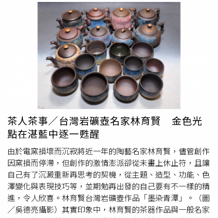
朴志訓對所有MAY最直接的告白，他語氣神祕地說：「你們
百貨公司、美食街最緊張的一天」、「老師終於可以好好休
都有好好收到我想傳遞給你們的訊號嗎？」粉絲看不過癮地
息了」、「還好有補習班，根本神救援」，各種幽默回應引
大喊安可，朴志訓二度演唱〈MayDay〉，更無預警走下舞
發大批網友按讚分享。不少家長也坦言，暑假還沒開始就已
台，一邊演唱一邊繞場與不同區域的粉絲互動，甚至多次拿
經先感受到壓力。有家長透露，自己早在一個多月前就開始
過粉絲手機錄下演唱畫面，就是要寵粉的敬業態度令粉絲心
焦慮，不斷暗示孩子的外公、外婆「要不要帶回去住幾
滿意足。朴志訓調皮地說：「我沒有和經紀公司說過，就決
天？」；也有人從5月就開始四處尋找夏令營，希望能安排
定要再次走下舞台！」期許未來要再以更優秀面貌與粉絲見
孩子參加一週以上的活動，笑說「如果有可以讓小孩出去一
面，最後對全場粉絲大喊「我愛你們！」
星期不用回家的夏令營，我一定第一個報名」，還有人笑
稱，比起夏令營，「阿嬤營」才是真正暑假最熱門、最搶手
的育兒神隊友。不過，也有不少家長抱持截然不同的心情，
茶人茶事／台灣岩礦壺名家林育賢 金色光
認為暑假反而能讓生活步調變得更輕鬆，不用每天清晨趕著
點在湛藍中逐一甦醒
叫孩子起床、準備早餐、接送上下學，終於可以補眠，好好
睡上一覺。「不用每天截斷式睡眠真的舒服多了」、「終於
由於電窯損壞而沉寂將近一年的陶藝名家林育賢，儘管創作
不用趕著送小孩
上學
」、「可以睡晚一點，整個人都放鬆不
因窯損而停滯，但創作的激情澎派卻從未畫上休止符，且讓
少」、「不用天天接送，反而覺得暑假比較輕鬆」，獲得不
自己有了沉澱重新再思考的契機，從主題、造型、功能、色
少父母認同。除了家長之外，暑假也讓不少老師及通勤族樂
澤變化與表現技巧等，並期勉再出發的自己要有不一樣的精
見其成。有老師笑說，終於可以暫時放下繁忙的教學工作，
進，令人欣喜。林育賢台灣岩礦壺作品「墨染青潭」。（圖
好好喘口氣；不少上班族則分享，每逢平日上下班最怕經過
／吳德亮攝影）其實印象中，林育賢的茶器作品與一般名家