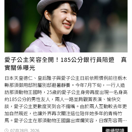
訴。依據《兒童及少年福利與權益保障法》規定，「對於兒
童及少年犯罪者，主管機關得獨立告訴」，如果地方政府認
為施暴者對未成年人有傷害、妨害幼童發育的行為，不須得
到父母同意就可提告。其實北檢有顧慮學童母親不追究，是
不是出於迴護父親的想法，偵辦過程中曾經請台北市政府表
示意見，但北市府也回覆不須提告。「虎爸」接受地檢署偵
訊，坦承因為兒子成績不好才打他，也一直表達歉意，承辦
檢察官認定雖有攻擊的事實，但不足以妨害學童身心健全或
愛子公主笑容全開！185公分銀行員陪遊 真
發育，被告的犯罪嫌疑不足，給予不起訴處分。
實關係曝光
日本天皇德仁、皇后雅子與愛子公主日前依照慣例前往栃木
縣那須御用邸附屬別邸避暑靜養。今年7月下旬，一行人造
訪那須動物王國時，25歲的愛子公主身旁再度出現一名身高
約185公分的男性友人，兩人一路並肩觀賞表演、愉快交
談，愛子公主更數度笑到合不攏嘴。由於兩人互動較去年更
加自然親近，也讓外界再次關注這位陪伴她多年的青梅竹
馬。愛子公主在那須動物王國露出燦爛笑容，日媒形容兩人
互動比去年更加親近，也引發外界熱議。（圖／翻攝自X，
繼續閱讀
07月28日, 2026