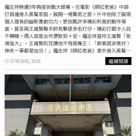
法定「國家生活工資」（NationalLiving Wage）最低時薪為
羅志祥睽違9年再度挑戰大銀幕，在電影《網紅老爸》中誤
12.71英鎊（約新台幣551元）。由於英國近年物價及房租
打誤撞捲入黑幫家庭，展開一場驚奇之旅。片中他除了展現
持續上漲，多數網友認為，雖然該職缺薪資高於法定最低工
個人擅長的幽默喜劇功力，更挑戰許多精彩刺激的動作場
資，但考量工作條件、語言能力及專業要求，加上倫敦生活
面，甚至與王識賢聯手帥氣擊退多名打仔，精彩打戲令人目
成本高昂，待遇恐怕有待商榷。
不轉睛。兩人首度合作便默契十足，羅志祥直呼王識賢「氣
場強大」，王識賢則狂讚他不愧是舞王：「節奏感非常好！
神來一筆都是加分！」羅志祥《網紅老爸》意外捲入黑幫家
庭！狂讚王識賢「氣場強大」。（圖／曼尼娛樂）羅志祥在
繼續閱讀
07月30日, 2026
片中飾演人氣網紅「SK」，與陳怡佳飾演的網紅「小兔」
擦出愛火，沒想到女方竟出身黑道家庭，岳父還是王識賢飾
演的黑幫老大「天哥」，進而碰撞出一連串荒謬趣事。在全
新釋出的花絮「兄弟不搞事只搞笑」中，揭開三人首度同框
的有趣畫面——羅志祥飾演的SK緊張提醒：「小兔小心啊！
這個人是大哥！」陳怡佳則無奈回應：「這個人是我爸！」
讓他當場傻眼。另一場三人同桌的戲碼，羅志祥更搞笑拿角
色名字玩諧音哏喊出「SK吐」，瞬間讓全劇組笑翻，現場
氣氛相當融洽。除了搞笑，羅志祥在片中也有不少賣力打
戲。其中一場他為了保護路邊老奶奶，與王識賢聯手對抗數