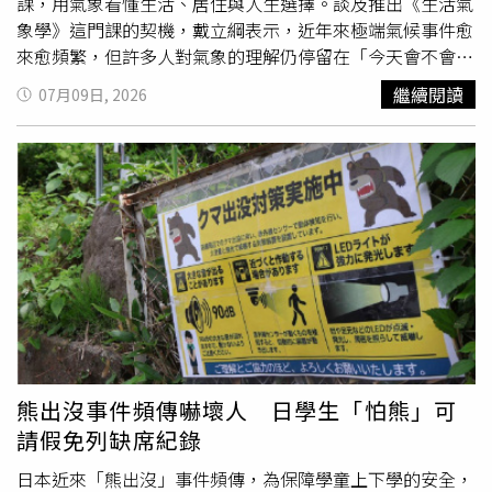
回原告的所有索賠請求，訴訟費用由家長負擔。全案仍可上
課，用氣象看懂生活、居住與人生選擇。談及推出《生活氣
訴。
象學》這門課的契機，戴立綱表示，近年來極端氣候事件愈
來愈頻繁，但許多人對氣象的理解仍停留在「今天會不會下
雨」、「要不要帶傘」。事實上，氣象對生活的影響遠比大
繼續閱讀
07月09日, 2026
家想像還深，「天氣不只是背景資訊，它會影響健康、居住
安全、旅遊規劃，甚至是買房決策」，當讀懂自然環境的信
號，其實有助於做出正確判斷的生活決策。他也強調，課程
不是要教大家背誦專業名詞，而是讓氣象真正回到生活應
用，「當你懂得看懂天氣的訊號，你就能做出更好的判
斷。」一堂課集結十個章節，其中最受矚目的莫過於「買房
氣象學」與「買房地理學」。戴立綱指出，許多人購屋時關
注房價、格局與生活機能，卻忽略了地形、風向、水流與環
境條件對居住品質的長期影響。他分享，過去曾有朋友詢問
購屋建議，他便從氣候與地理條件分析，「很多風險不是住
進去才出現，而是在買房之前就已經存在」。此外，課程中
也收錄他二十多年來累積的珍貴雲圖資料，他表示偶爾抬頭
熊出沒事件頻傳嚇壞人 日學生「怕熊」可
看看天空，「有時候看到雲就會知道後面幾小時的天氣變
請假免列缺席紀錄
化」，希望帶領大家學會觀察天空、理解環境變化。
日本近來「熊出沒」事件頻傳，為保障學童上下學的安全，