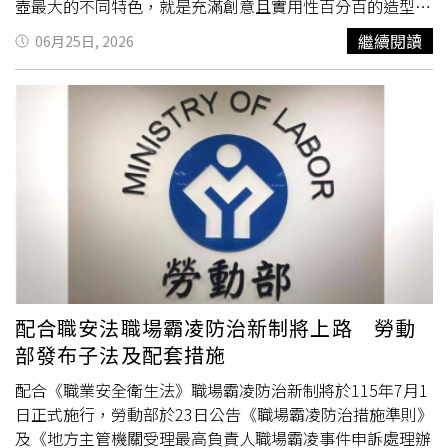
校園周邊，常因家長接送而大塞車，如今學生放暑假，車流
壺最大的不同特色，就是充滿創意且實用性百分百的造型、
量明顯減少，「終於不用塞在學校門口」、「上班一路順
粗獷中清晰可見的細膩質感，以及冷暖色彩的交融搭配。今
繼續閱讀
06月25日, 2026
暢」、「通勤時間直接縮短」，讓不少人直呼，暑假不只是
次重新出發，發現帶來的岩礦壺與過去最大的不同，在於壺
學生的天堂，也是老師、通勤族與部分家長最期待的季節。
把大量注入中國古典紋飾元素，且巧妙地加以婉約的意象，
雖然暑假讓不同族群有著截然不同的心情，但也反映家長在
柔軟多變卻又不失力與美交織的身段。而壺身色彩除了過去
照顧、陪伴與安排孩子生活上的壓力。有人忙著規劃夏令
常見的星空、火花、流星雨外，又大膽地以類似筆觸的刮痕
營、安排行程，也有人樂得享受不用早起的悠閒生活；而
營造童話般的夢幻情境，甚至晴空下的璀璨等，為原本粗礦
「小鬼門開」、「校門關比鬼門開可怕」等幽默說法，更意
的岩礦壺披上令人沉醉的繽紛外衣，令人驚喜。林育賢台灣
外成為今年暑假開始前最具話題性的網路流行語，掀起不少
岩礦壺作品「艷雨魅彩」。（圖／吳德亮攝影）近日仔細觀
家長與網友共鳴。
看他的新作，以造型來說，寬廣的壺口可以輕易置茶而不外
露，淺而密合的壺蓋呈現細緻的觸感；斗大的壺鈕可以輕易
抓舉而不致燙手；較長且曲線玲瓏有致的壺嘴尖端永遠呈現
仰望之姿，淙淙有勁的出水讓人彷彿置身電影的夢幻時空，
即便瞬間定格也不會有水滴殘留。林育賢也喜歡在渾圓飽滿
配合職安法職場霸凌防治新制將上路 勞動
的壺身加上玲瓏有致的曲線壺把，看似簡約，卻包含馬鞍、
部發布子法及配套措施
竹節、朝笏等不同意象，而色彩也有明顯多了變化，細膩處
且婉約透出奔放的繽紛意象，令人欣喜。林育賢台灣岩礦壺
配合《職業安全衛生法》職場霸凌防治新制將於115年7月1
作品「沉靜中綻放」。（圖／吳德亮攝影）其中更有幾件帶
日正式施行，勞動部於23日公告《職場霸凌防治措施準則》
有強烈星空意象的作品，讓我想起20世紀點燃超現實主義火
及《地方主管機關受理最高負責人職場霸凌事件申訴處理辦