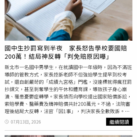
去了一天就不得不辦理取消。趙小僑無奈打趣：「錢（學
費）就不見了。」原本計畫好的行程被迫大改，最後演變成
劉亮佐在飯店或咖啡廳顧小孩，趙小僑自己去按摩放鬆。面
對女兒的「極度偏心」，劉亮佐忍不住苦笑爆料，在清邁有
三分之二的時間，典典寶寶都只指名要趙小僑抱，考量典典
寶寶已經20公斤，他時常想幫忙分擔，問「爸爸抱好不
好」，典典寶寶都秒回「不要」。劉亮佐自嘲：「我已經心
國中生抄罰寫到半夜 家長怒告學校要國賠
碎很多次，沒事，現在夠強壯了。」雖然女兒偶爾也會嘴甜
200萬！結局神反轉「判免賠原因曝」
安慰他「爸爸我很愛你喔」，但只要劉亮佐試探性地問「今
天能不能跟爸爸一起睡？」，典典寶寶依舊會毫不留情地秒
新北市一名國中男學生，在就讀國中一年級時，因為不滿班
回「不行」，讓他無奈直呼：「我真的搞不懂，小孩為什麼
導師的管教方式，家長控訴老師不但強迫學生提早到校考
這麼不喜歡爸爸！」幸好，這趟旅程中還有神隊友哥哥劉子
試，還自創嚴苛的「成績九宮格」門檻，沒達標就得瘋狂罰
銓。趙小僑欣慰表示，典典寶寶非常想念哥哥，只要有劉子
抄課文，甚至剝奪學生的午休和體育課，導致孩子身心崩
銓在，兩兄妹就能玩得不亦樂乎，也成功解救了差點崩潰的
潰、罹患憂鬱症轉學。家長憤而向學校提出國家賠償訴訟，
父母。中華電信今（14）日攜手子公司智趣王數位科技，發
索賠學費、醫藥費及精神賠償共計200萬元。不過，法院審
表東野圭吾經典作品《解憂雜貨店》臺灣首部全角色有聲
理後結局大反轉，法官「因1事」，判決家長全數敗訴。國
劇，在「i聽聽」訂閱制平台獨家上架。此次全角色有聲劇
中男家長控訴般導太嚴苛，制定「目標九宮格」的成績單，
繼續閱讀
07月13日, 2026
由子公司智趣王數位科技主導規劃與製作，突破傳統有聲書
考試沒過就要抄寫課文，孩子因此常常罰寫到半夜。（示意
單人朗讀形式，以全角色戲劇化形式高規格打造，由演員連
圖與本事件無關／翻攝自圖庫Pexels）家長控訴班導「教導