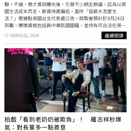
吧。」此次演唱會適逢台灣父親節，AKIRA表示，希望能透
驗。不過，徵才資訊曝光後，引發不少網友熱議，認為以英
過這次舞台，把最好的表演與活力帶給現場觀眾，也希望所
國生活成本而言，薪資待遇偏低，直呼「這薪水怎麼生
有爸爸都能感受到這份心意。至於父親節想收到什麼禮物，
活？」根據駐英國台北代表處公告，錄取者預計於8月24日
AKIRA笑說：「只要是兒子送的，不管是什麼都很開心。」
到職，應徵資格包括具中華民國國籍，並持有可合法在英國
他也分享，兒子現在已經會幫他加油，甚至演唱會結束後還
工作與居留的證明文件，例如英國護照或居留證，代表處不
繼續閱讀
08月05日, 2026
會詢問「今天有沒有把現場炒熱？」讓他覺得十分可愛。
協助辦理英國簽證。此外，還須具備大學以
上學
歷、熟悉
Windows Office等文書軟體操作、中英文流利，以及持有英
國駕照並具有當地駕駛經驗。工作內容則涵蓋行政庶務、人
事管理及其他交辦事項，包括辦公用品採購、設備與館舍維
護、修繕工程聯繫、信件收發、接待室值勤，以及支援駕駛
等工作，同時負責差勤管理、保險及契約更新、資料整理等
業務。代表處表示，該職缺的上班時間為週一至週五上午9
時至下午5時，中午休息1小時，不提供遠距工作，錄取後須
先試用3個月，並於報到1個月內繳交英國及中華民國的無犯
罪紀錄證明。相關資訊曝光後引發討論，尤其是每月2298
英鎊的薪水，遭不少網友質疑待遇過低，紛紛留言表示「是
在請實習生嗎」、「政府帶頭低薪」、「有這些能力的人寧
拍戲「看到老奶奶被欺負」！ 羅志祥秒爆
願去其他企業」、「這還沒扣稅，在英國怎麼生活」、「乾
氣：對長輩多一點善意
脆找志工算了」。根據英國現行規定，21歲以上勞工適用的