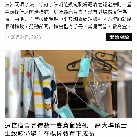
種的大畫家馬克‧夏卡爾（Marc Chagall），透過畫筆把人
法》兩項子法。新訂子法明確規範職場霸凌之認定原則、雇
世間繾綣難斷的七情六慾全都拋擲到閃爍的星空上，不同的
主應採行之防治措施，以及最高負責人涉有職場霸凌行為
是夏卡爾用畫筆釋放療癒傷口的色彩，而林育賢則用烈火燃
時，由地方主管機關受理申訴及調查處理機制。為協助新制
燒年輕的激情，在金色光點注入的湛藍中逐一覺醒，更為所
順利推動，勞動部同步推出指導手冊、常見問答、教育宣導
有封閉的靈魂叩門，讓我忍不住為他的努力與精進大聲喝
教材、諮詢與輔導服務及專業人才資料庫等配套措施，協助
繼續閱讀
06月24日, 2026
采。林育賢台灣岩礦壺作品「流霧見花」。（圖／吳德亮攝
企業落實法令遵循，建立安全、健康與友善的工作環境。勞
影）而常有茶人質疑台灣岩礦壺過於粗獷或沉重，或多半僅
動部表示，職業安全衛生危害預防不僅涵蓋機械設備及作業
能沖泡重發酵茶品等，無法受到現今女性為主的茶藝人士普
環境安全，也包括勞工心理健康的保護。推動職場霸凌防治
遍青睞。第一代開創者之一的鄧丁壽特別以細緻婉約的土坯
法制化，目的是建立明確的制度規範，使企業有所依循、勞
與技法，再度開創「岩砂壺」作為區隔。但林育賢卻不甘於
工有適當申訴管道，並於事件發生時及早介入處理，避免衝
將自己陷入岩礦（北部）與岩砂（中部）之間的矛盾情懷，
突擴大，營造良好的職場文化。勞動部指出，此次公告之
無論造型與坯土質感都明顯朝著「粗中有細」的方向發展，
《職場霸凌防治措施準則》，為新制運作的重要依據，明定
並將岩礦比例與胎壁厚薄反覆試煉，而有流水般飄逸的細緻
職場霸凌認定原則，以及申訴受理、協調、調查小組組成、
觸感呈現，沖泡清香茶品也不虞失真。林育賢台灣岩礦壺作
利益迴避、調查決定、申復及救濟等程序，提供事業單位明
品「深邃林影」。（圖／吳德亮攝影）林育賢畢業於視覺傳
確遵循標準。無論事業單位規模大小，只要知悉或受理職場
達設計系，算是半個科班出身了，儘管為遷就現實而擠身打
霸凌申訴，雇主均應依法啟動防治機制；企業規模越大，依
工族之列，依然期勉自己在多元藝術風貌中找到自身的價值
法應建立越完整之防治制度及處理程序。此外，針對被申訴
遭控宿舍虐待數十隻倉鼠致死 高大準碩士
定位。他喜歡法籍華裔繪畫大師趙無極的畫作，也嘗試在飽
人為事業單位最高負責人的情形，勞動部同步發布《地方主
生致歉仍辯：在棍棒教育下成長
滿色澤的繪畫元素中覓得自己追求的意境，卻又含蓄地運用
管機關受理最高負責人職場霸凌事件申訴處理辦法》，建立