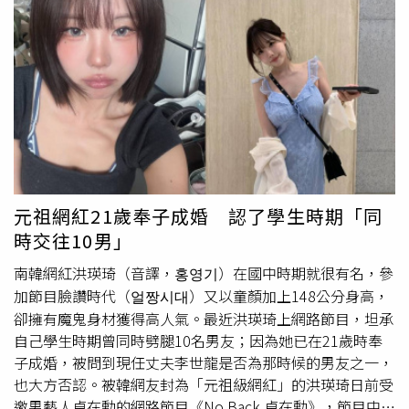
晨翔擔任主述、集結劉子銓、洪暐哲、許博維、劉亮佐、張
嚴苛」 要求學校賠200萬根據判決書內容，該名男同學的
稜、高華麗等實力派演員參與演出，並由陳美貞擔任聲音導
家長指控，孩子讀國一時，當時的班導師規定非常嚴苛，要
演，攜手曹冀魯、于正昌、李世揚、陳彥鈞、汪世瑋等臺灣
求學生每天早上7點25分就要到校考試或自習，遲到就要罰
重量級配音演員共同獻聲。《解憂雜貨店》臺灣首部全角色
抄課文。不僅如此，老師還制定了一張「目標九宮格」的成
有聲劇，由演員連晨翔擔任主述、集結劉子銓、洪暐哲、許
績單，訂出孩子根本做不到的高標，只要考試沒過，就要罰
博維、劉亮佐、張稜、高華麗等實力派演員參與演出。（圖
抄好幾張稿紙的課文。家長表示，孩子每天為了處罰寫到半
／林俐瑄攝）
夜，放學用跑的去補習班還遲到，甚至因為沒寫完，連午休
跟體育課都不能上。她向學校反映後，老師反而懷恨在心，
私底下酸孩子：「你的計謀成功了！」導致孩子最後精神壓
力大到抗拒
上學
，最後被迫轉學。家長認為學校督導不週，
元祖網紅21歲奉子成婚 認了學生時期「同
要求賠償轉學學費、醫療費和母子兩人的精神損失共200萬
時交往10男」
元。班導反駁稱該學生常常遲到、沒交功課、不訂正錯題
目，因此制定抄寫規則絕非故意刁難。（示意圖與本事件無
南韓網紅洪瑛琦（音譯，홍영기）在國中時期就很有名，參
關／翻攝自圖庫Pexels）校方、老師反駁 曝該生常遲到、
加節目臉讚時代（얼짱시대）又以童顏加上148公分身高，
缺交功課面對家長指控，校方和老師在法庭上提出反駁。學
卻擁有魔鬼身材獲得高人氣。最近洪瑛琦上網路節目，坦承
校強調，只有禮拜五配合學校升旗，才要求學生7點25分到
自己學生時期曾同時劈腿10名男友；因為她已在21歲時奉
校，其他天聯絡簿寫7點40分到校只是自由練習，不計入成
子成婚，被問到現任丈夫李世龍是否為那時候的男友之一，
績。至於被指控的「成績九宮格」，校方拿出表單正反面澄
也大方否認。被韓網友封為「元祖級網紅」的洪瑛琦日前受
清，這張表反面是「自我期許計畫」，是老師跟學生討論、
邀男藝人卓在勳的網路節目《No Back 卓在勳》，節目中卓