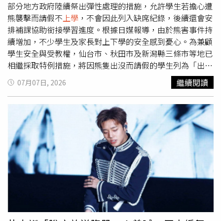
部分地方政府陸續祭出彈性處理的措施，允許學生若擔心遭
熊襲擊而請假不
上學
，不會因此列入缺席紀錄，後續還會安
排補課協助銜接學習進度。根據日媒報導，由於熊害事件持
續增加，不少學生及家長對上下學的安全感到憂心。為兼顧
學生安全與受教權，仙台市、秋田市及新潟縣三條市等地已
相繼採取特例措施，將因熊隻出沒而請假的學生列為「出席
停止」，而非一般缺席，因此不會影響出席紀錄。其中，仙
繼續閱讀
07月07日, 2026
台市今年5月已通知市立國小、國中、高中及幼兒園，若學
生或家長因擔心熊出沒而選擇不
上學
，可由校長依個案判斷
是否適用「出席停止」。相關措施除適用於一般課程外，也
涵蓋校外教學等活動，學校還可依實際需求安排補課，避免
學生學習進度落後。而秋田市也採取相同做法。今年6月，
當地土崎中學因在校園附近發現熊蹤，校長決定將約30名學
生列為「出席停止」，免除缺席紀錄。新潟縣三條市則進一
步規定，只要縣政府發布「熊出沒特別警報」，學生即可適
用相關措施，不必擔心因請假而影響出席率。另一方面，栃
木縣宇都宮市今年6月因市中心發現熊出沒，曾宣布市立94
所國中、小學全面停課3天，以避免學生通學期間發生危
險。不過，由於各地熊隻出沒的頻率與風險程度不一，部分