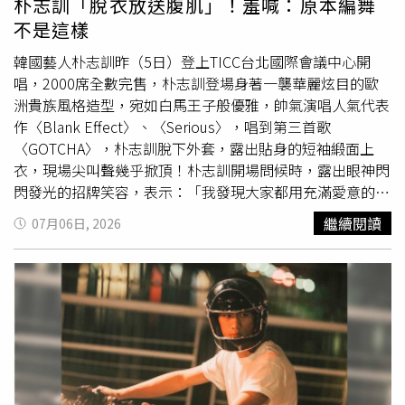
朴志訓「脫衣放送腹肌」！羞喊：原本編舞
地方政府坦言，目前仍難以訂定一致標準，不少單位也苦惱
不是這樣
「究竟該如何建立相關規範」。對此，日本文部科學省表
示，目前沒有制定全國統一指導方針的計畫，而是交由各地
韓國藝人朴志訓昨（5日）登上TICC台北國際會議中心開
方政府依據當地熊害情況、地理環境及居民需求，自行決定
唱，2000席全數完售，朴志訓登場身著一襲華麗炫目的歐
應對措施。
洲貴族風格造型，宛如白馬王子般優雅，帥氣演唱人氣代表
作〈Blank Effect〉、〈Serious〉，唱到第三首歌
〈GOTCHA〉，朴志訓脫下外套，露出貼身的短袖緞面上
衣，現場尖叫聲幾乎掀頂！朴志訓開場問候時，露出眼神閃
閃發光的招牌笑容，表示：「我發現大家都用充滿愛意的眼
神看著我，讓我非常開心！」朴志訓換
上學
生制服，重現
繼續閱讀
07月06日, 2026
《想見你》許光漢校服造型。（圖／網銀國際影視提供）朴
志訓在第一段互動環節「神秘賣家遊戲」要考驗演技和銷售
技巧，把未知的神秘箱物品推薦給粉絲，時而認真思考、時
而露出調皮反應，讓台下笑聲與尖叫聲不斷。第一樣物品是
可以錄製語音的仙人掌娃娃，朴志訓錄音說：「我愛你
喔！」並拿起仙人掌娃娃，讓粉絲盡情拍照。第二樣物品則
是復古方塊像素樣式的弓箭，重現電影《王命之徒》，他拿
著弓箭射老虎的經典場景，彷彿要射下所有粉絲的心。中場