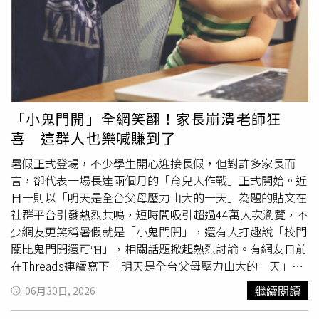
一次，聽得朴志訓笑說：「這首歌原本編舞不是這樣的
樂提供）朱軒洋回憶影集拍攝前密集練唱期間，宇宙人曾特
耶！」害羞地輪流露出左邊、右邊腹肌，禁不住粉絲熱情要
地到現場探班，分享樂團在舞台上的表演細節與經驗，「他
求，大方把下半部腹肌都全部大放送給現場MAY們。隨後演
們非常仔細告訴我們舞台表演時的細節，讓我非常安心，也
唱代表作品〈360〉，不忘微微掀開衣服露出腹肌，躺到地
從他們身
上學
到很多。」看完宇宙人去年底的小巨蛋演唱會
板時上下狂震胸肌和腹肌，緊接著的〈Moon〉，朴志訓流
後，更讓他瞬間被圈粉。這次合作拍攝MV，他笑說當看到
露出令人揪心的破碎感，溫柔嗓音唱出細膩情緒，沉浸在如
宇宙人一起出現在畫面裡時，「突然很像平行時空，另一個
月光般柔和包圍，也展現他從舞曲到抒情曲都能自在駕馭的
世界也正在發生一樣的故事。」女主角蒲禾菲則形容對宇宙
「小鬼門開」全網笑翻！家長崩潰老師狂
全方位表現力。朴志訓說：「大家有猜到我會唱〈Moon〉
人的印象是熱血且細膩，真正合作後更覺得三人敬業又親
喜 這群人也樂喊賺到了
這首歌嗎？這是我第一張個人專輯《O'CLOCK》 的歌曲，
切，也讓她受到如劇中周可傑所說「用音樂說話」的力量。
不敢相信時間過的這麼快！所以特別選唱這首歌曲。」為表
首次執導MV的嚴藝文坦言，這次拍攝讓她壓力爆棚，「因
暑假正式登場，不少學生開心迎接長假，但對許多家長而
現支持，粉絲特別為他準備排字應援，口哨聲響起，提醒粉
為我這輩子還沒有拍過MV，所以開拍前非常緊張。」她表
言，卻代表一場長達兩個月的「育兒大作戰」正式開始。近
絲們變換排字內容時，朴志訓搞笑地假裝被驚嚇，作勢慌張
示MV必須在一天內完成所有拍攝，作業模式與影集截然不
日一則以「明天是全台父母壓力山大的一天」為題的貼文在
逃走，面對台下滿滿應援，還是掩不住感動表情，驚呼：
同，甚至因為擔心時間不夠，緊張到連廁所都不敢去，笑稱
社群平台引發熱烈共鳴，短時間吸引超過44萬人次瀏覽，不
「你們怎麼會準備這個？真的覺得好神奇！」台下粉絲喊他
自己拍到「膀胱快爆炸」。阿奎也透露，拍攝當天能感受到
少網友更笑稱暑假就是「小鬼門開」，還有人打趣說「校門
可愛，他立刻回應：「謝謝台灣的MAY這麼熱情，真的和大
導演相當緊繃，但仍一路細心帶領大家完成拍攝。嚴藝文首
關比鬼門開還可怕」，相關話題掀起熱烈討論。有網友日前
家一起玩得很開心，謝謝你們留給我這麼難以忘懷的回
度執導MV相當緊張。（圖／相信音樂提供）
在Threads連續寫下「明天是全台父母壓力山大的一天」及
憶。」大合照後，全場粉絲仍不願離去，粉絲們全場大合唱
「明天是全台灣學生最開心的一天」，藉此形容暑假正式開
繼續閱讀
06月30日, 2026
歌曲〈L.O.V.E〉，成功呼喚朴志訓現身。最後一首安可曲
始。貼文曝光後，不少人紛紛留言接力，「小鬼門開了」、
〈MayDay〉響起時，全場情緒來到最高點，這首歌曲就像
「地獄開門了」、「校門關比鬼門開可怕」、「明天是全台