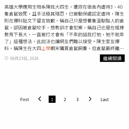
柔和婉約的色彩，為茶器披上沉穩漸進的暮色，再加上台灣
由地方主管機關受理申訴及調查處理機制，透過外部公權力
高雄大學應用生物系陳姓大四生，遭控在宿舍內虐待3、40
岩礦的特色，表現自己異於岩礦家族的風貌。林育賢畢業於
介入，避免內部調查可能產生之利益衝突或程序失衡，提升
隻倉鼠致死，且手法極其殘忍，已被動保處認定虐待，陳生
視覺傳達設計系，算是半個科班出身了。（圖／吳德亮攝
案件處理之客觀性、公正性及社會信賴。勞動部進一步說
則在爆料貼文下留言致歉，稱自己只是想養隻溫馴黏人的倉
影）例如他的「暮色流螢」系列，他表示就是「徜徉在趙無
明，職場霸凌申訴與調查處理機制固然為法制重點，但實務
鼠，卻因被倉鼠咬手，想教訓才會犯案，稱自己也是在棍棒
極的高深意境中」，加
上學
生時代長年鑽研印象派繪畫給予
上有相當比例疑似職場霸凌案件係因溝通不良或認知差異所
教育下長大，一直被打才會有「不乖的話我打牠，牠不就乖
的養分，嘗試在高深莫測的水墨畫中，渲染印象主義的光與
致。考量正式調查程序可能耗費時間及資源，並增加當事人
了」這種想法，此說法也讓網友們難以接受。陳生室友爆
影，在柔和婉約的色彩表現中融合沉穩大器的元素。在燈下
心理壓力，因此制度設計納入「協調機制」，於調查期間得
料，稱陳生在大四
上學
期末購買倉鼠飼養，但倉鼠最終離奇
仔細觀看，不難感覺萬點星光在天際中撞擊上升的蓊鬱，彷
依申訴人意願，由適當協調人員協助雙方溝通、尋求解決方
身亡，陳生後又取得多隻倉鼠來虐待，且變本加厲，平均一
繼續閱讀
06月23日, 2026
彿一群螢火蟲在初夏的歡呼中起飛，穿過重重的黑暗為茶香
案；如申訴人對協調過程或結果不滿意，得隨時終止協調，
周要虐死3隻倉鼠，截至畢業前有3、40隻小動物慘死他
照路，欲言又止的昏黃且擠出縷縷輕煙，在飄渺的濃霧中忽
由雇主續行調查程序，以兼顧申訴人權益保障及企業處理爭
手。而陳生手法極其殘忍，他在宿舍公然進行施虐行徑，包
隱忽現，再放任青色宛如流星雨般大快灑落，可說淋漓盡致
議之彈性。為協助企業，尤其是中小企業順利接軌新制，勞
括以酒精噴灑倉鼠再點燃，導致牠被活活燒死，以及將小動
了。林育賢台灣岩礦壺「暮色流螢」系列之一。（圖／吳德
動部將同步推動下列配套措施：一、公布「職場霸凌防治措
物裝進襪子中狂甩，還曾以口罩綁帶將小動物五花大綁、任
亮攝影）林育賢台灣岩礦壺「暮色流螢」系列之二。（圖／
施指導手冊」：針對職場霸凌認定原則、防治措施、申訴、
其掙扎，更曾以竹籤戳進倉鼠肚子中，甚至將倉鼠丟進滾燙
吳德亮攝影）林育賢台灣岩礦壺「暮色流螢」系列之三。
調查與協調處理程序及申復機制等提供實務建議，並提供企
熱水致死。陳生則在網路上留言道歉，聲稱對自己虐待動物
First
1
2
3
Last
（圖／吳德亮攝影）又如「絹上談梅」，他也娓娓述說了靈
業範本與相關表單，供事業單位參考運用。二、強化教育訓
的行為深感愧疚，起初購買倉鼠是渴望擁有一隻溫馴黏人、
感來源：「輕輕打開一本古畫絹本，紙絹以泛黃的容顏訴說
練：自4月起即持續透過論壇及研討會辦理多場講習訓練，
能陪自己睡覺的寵物，一開始也是抱著善意，豈料後來被倉
歲月的故事，在一盞老茶中輕描淡寫，在一幅梅花爭豔圖上
及陸續製作完成數位學習教材，提供雇主、主管人員、內部
鼠狠狠咬傷手，一時被激怒才動手「教訓」。陳生還試圖將
駐足…..」。林育賢頗為自得地表示，說自己揚棄了於一般
調查人員及勞工相關線
上學
習資源，提升制度運作能力；7
犯行甩鍋給家庭背景，稱自己是在棍棒教育下長大，小時候