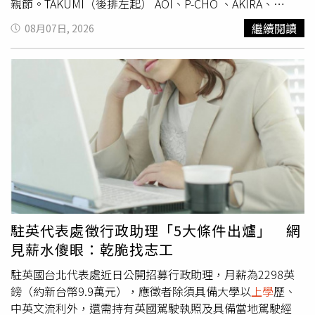
親節。TAKUMI（後排左起） AOI、P-CHO 、AKIRA、
MAKIDAI、SHIGETORA 、TAKI（前排左起）YUHI、
繼續閱讀
08月07日, 2026
AERON、KOTA、SHOW、 HINATA、NOSUKE今早抵台。
（圖／LDH 愛夢悅提供）AKIRA迎來出道20周年，同時也是
EXILE成團25周年。MAKIDAI回憶，兩人是在USA夜店相
識，當時就對AKIRA高挑的身材與充滿力量的舞蹈留下深刻
印象。事後AKIRA甚至傳了一封很長的訊息向他表達感謝，
也讓MAKIDAI看見他舞台外真誠的一面。MAKIDAI表示，自
己並不是覺得有眼光，而是很幸運能遇見AKIRA，而AKIRA
一路提攜許多後輩，包括THE JET BOY BANGERZ，也讓他
感到十分欣慰。AKIRA四年前與林志玲迎來愛子，他笑說，
從選拔階段一路參與THE JET BOY BANGERZ的培育到成軍
過程，也像是另類「當爸爸」。團員SHOW表示，AKIRA並
不是嚴父型前輩，反而經常給予溫暖建議，也會在背後支持
駐英代表處徵行政助理「5大條件出爐」 網
他們，讓大家從他身
上學
到保持初心與謙遜待人的態度。談
見薪水傻眼：乾脆找志工
到最像「爸爸」的瞬間，HINATA爆料，AKIRA每次來台都會
準備許多美食，上回TAKI因為一次連吃三個便當造成身體不
駐英國台北代表處近日公開招募行政助理，月薪為2298英
適，好在最後仍順利完成表演。至於花費多少請吃飯，
鎊（約新台幣9.9萬元），應徵者除須具備大學以
上學
歷、
AKIRA則幽默說：「現在當投資，等他們紅了應該會還我
中英文流利外，還需持有英國駕駛執照及具備當地駕駛經