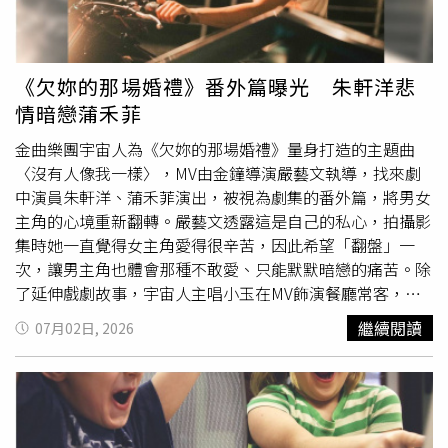
播放的預錄影片透露朴志訓許多真實心情，包含回顧剛出道
時的青澀模樣，因電影上映後爆紅的忙碌行程，被他列為黑
歷史的「高中福利社麵包」舞蹈對決名場面，直說：「要不
是那個，我的學生時代原本可以完美無瑕的！」坦言非常想
《欠妳的那場婚禮》番外篇曝光 朱軒洋悲
把MAY（官方粉絲名）們的記憶抹除，最後強調現在很有自
情暗戀蒲禾菲
信，想對過去的自己說，「你做的很好喔！」同時對粉絲們
告白：「我們曾經在一起，現在也在一起，未來我們也注定
金曲樂團宇宙人為《欠妳的那場婚禮》量身打造的主題曲
要一直在一起！」接著朴志訓換上第二套服裝，是電視劇
〈沒有人像我一樣〉，MV由金鐘導演嚴藝文執導，找來劇
《想見你》中許光漢穿過的學生校服風格造型，整個人散發
中演員朱軒洋、蒲禾菲演出，被視為劇集的番外篇，將男女
著少年氣息，帶來充滿清涼感的新歌〈Bodyelse〉及歌曲
主角的心境重新翻轉。嚴藝文透露這是自己的私心，拍攝影
〈Watercolor〉，特別是〈Bodyelse〉作為朴志訓睽違多
集時她一直覺得女主角愛得很辛苦，因此希望「翻盤」一
時，再以歌手身份強勢回歸的重要作品，現場隨著歌曲輕快
次，讓男主角也體會那種不敢愛、只能默默暗戀的痛苦。除
節奏，揮灑輕鬆自如的舞蹈實力，讓粉絲再次感受到「歌手
了延伸戲劇故事，宇宙人主唱小玉在MV飾演餐廳常客，蒲
朴志訓」的舞台魅力。演唱會中場，朴志訓換上第三套緊身
禾菲飾演的店員對他頗有好感，而他則在一旁見證朱軒洋飾
繼續閱讀
07月02日, 2026
皮衣外套搭配牛仔褲的狂野造型，彰顯歌曲〈NITRO〉不羈
演角色的暗戀故事。小玉笑這次最困難的就是與蒲禾菲的眼
魅力，〈MATADOOR〉則有更強烈的舞台張力，直接脫掉
神交流，「要拿捏介於太深情和冷漠婉拒之間的程度。」讓
外套，露出練得精實的臂膀和身材，從眼神、手勢到走位都
他相當緊張，嚴藝文導演不斷鼓勵他，還要他把自己想像成
展現穩定成熟的掌控能力，粉絲們一秒都移不開視線，最後
「梁朝偉」，讓小玉忍不住一邊拍、一邊默默替自己打氣：
朴志訓還加碼露出腹肌，粉絲們一看全都陷入瘋狂，連喊再
「我是梁朝偉！」宇宙人小玉與蒲禾菲對戲。（圖／相信音