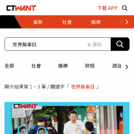
跳至主要內容區塊
下載 APP
最新
社會
娛樂
財經
⊗ 清除
全部
社會
娛樂
財經
政治
顯示結果第 1 ~ 3 筆 / 關鍵字「
世界無車日
」