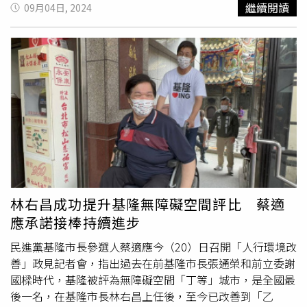
繼續閱讀
09月04日, 2024
一同拍攝市政公益廣告時，兩人一見面就握手寒暄。（圖／
本刊攝影組）一早陽光就頗大，曬得哈林臉揪了起來。（圖
／本刊攝影組）台北市長蔣萬安一身西裝看來也相當悶熱，
手上拿著小電扇微微消暑。（圖／本刊攝影組）8月28日上
午9點多，台北市政府旁的公車站有著大批的工作人員正在
進行拍攝工作，拍攝的內容是穿著短袖、短褲，一身輕便服
裝的哈林，頂著烈日高溫正騎著YouBike微笑單車行經公車
亭，當他看到台北市長蔣萬安坐在站內長椅等車時，隨即將
單車停好，用著開心興奮且驚訝的表情演技向市長打招呼，
兩人親切握手後，接著就一起坐在椅子上聊天閒話家常，沒
多久後公車到站，市長搭上公車，哈林則繼續貌似悠閒地騎
著單車離開。拍攝劇情看似哈林在騎車時，遇上坐在公車站
林右昌成功提升基隆無障礙空間評比 蔡適
候車亭的蔣萬安。（圖／本刊攝影組）哈林從蔣萬安後方冒
應承諾接棒持續進步
出的表情十分逗趣。（圖／本刊攝影組）雖然是歌手出身也
是節目主持人，但哈林演起戲來表情相當豐富。（圖／本刊
民進黨基隆市長參選人蔡適應今（20）日召開「人行環境改
攝影組）哈林和蔣萬安一起坐在椅子上聊天閒話家常，哈林
善」政見記者會，指出過去在前基隆市長張通榮和前立委謝
還比出ROCKER的手勢感覺超嗨。（圖／本刊攝影組）利用
國樑時代，基隆被評為無障礙空間「丁等」城市，是全國最
空檔時間，哈林與蔣萬安市長及工作人員合影留念。中午11
後一名，在基隆市長林右昌上任後，至今已改善到「乙