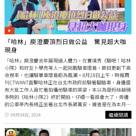
「哈林」庾澄慶頂烈日做公益 驚見超大咖
現身
「哈林」庾澄慶去年展現過人體力，在實境秀《騎吧！哈林
小隊》和好友卜學亮等人一起挑戰騎車環島，節目更創下高
收視率，也讓騎單車環島蔚為風潮。8月28日上午，時報周
刊CTWANT直擊哈林正在台北市政府前騎著腳踏車，身邊還
有大批工作人員忙著拍攝他騎車的英姿，本以為是粉絲敲碗
多時的《哈林小隊2》終於開拍，仔細一看誤會大了，旁邊
的公車亭內長椅正坐著台北市長蔣萬安，據查是在為本月22
日的「
世界無車日
」拍攝公益廣告。
繼續閱讀
09月04日, 2024