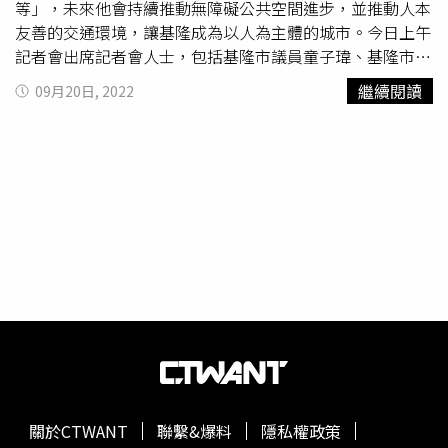
點左右，結束拍攝工作的市長，在隨扈的陪同下先行離開走
等」，未來他會持續推動無障礙公共空間進步，並推動人本
進市政府大樓，而哈林等人則轉往位於市府東南廣場6公尺
友善的交通環境，讓基隆成為以人為主體的城市。今日上午
高熊讚絨毛氣偶前繼續工作，哈林還擺出跟台北市吉祥物熊
記者會出席記者會人士，包括基隆市議員童子瑋、基隆市議
讚一模一樣的招牌手勢，相當逗趣。市政公益廣告拍攝一路
員參選人陳軍佐、基隆市不動產暨都市更新學會理事長周勝
繼續閱讀
09月20日, 2022
從上午9點多，直到接近中午才結束收工。因為當天氣溫逼
傑、基隆市建築公會理事長亷貴晶，以及基隆市野百合文化
近34度高溫，哈林不斷露出奇葩臉表情包。（圖／本刊攝影
促進會常務監事杜寶榮。蔡適應表示，2014年以前，基隆
組）拍攝空檔哈林與蔣萬安及工作人員開心合影留念。（圖
無障礙設施是最後一名的丁等城市，在他和林右昌的努力改
／本刊攝影組）哈林補拍一些畫面後終於可以收工。（圖／
善下，終於往乙等邁進，而9月22日是「
世界無車日
」，因
本刊攝影組）此外，一早就開始辛苦工作的哈林，面對台北
此今日特地來談一座城市要如何施作無障礙空間，且選在大
市直逼30度的高溫，還要不停地騎著YouBike進行拍攝，他
力推動無障礙的廟宇慶安宮。他說，廟宇推動無障礙空間，
仍非常敬業地全程展現過人的演技，微笑、驚訝張嘴表情做
就是要讓行動不便或是身障的信徒，能更友善參拜，而無障
足，看來心情相當不錯。由於在豔陽下來回騎車沒得防曬也
礙空每年都必須推進，透過邀請專家學者實際勘查，並選定
沒遮蔽物，來回騎了好幾趟的哈林感覺快被曬到融化，露出
優先示範區設置，才能達到人本友善的環境改善。針對行人
了好久不見的「奇葩臉」，不過又立刻做好表情控管切換成
友善環境，蔡適應也說，架空纜線的地下化，也是一件重要
親切大哥哥模式，十分敬業。最後工作結束後，哈林在停車
的事情，自從林右昌上任以來，已清出144.69公噸的纜線，
場與友人聊了一會兒，上車離開後返回工作室，結束熱到爆
過往基隆市的公、私部門，在架設纜線上並沒有制度。他認
的拍攝工作。
為，進步的城市不應該有蜘蛛網，清理架空纜線，在自己上
任市長後會持續辦理，並與路平專案整合，對象不僅是車，
關於CTWANT
聯繫&爆料
隱私權政策
更重要的是人，才能推動人本友善的交通環境，讓人成為這