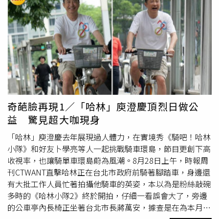
奇葩臉再現1／「哈林」庾澄慶頂烈日做公
益 驚見超大咖現身
「哈林」庾澄慶去年展現過人體力，在實境秀《騎吧！哈林
小隊》和好友卜學亮等人一起挑戰騎車環島，節目更創下高
收視率，也讓騎單車環島蔚為風潮。8月28日上午，時報周
刊CTWANT直擊哈林正在台北市政府前騎著腳踏車，身邊還
有大批工作人員忙著拍攝他騎車的英姿，本以為是粉絲敲碗
多時的《哈林小隊2》終於開拍，仔細一看誤會大了，旁邊
的公車亭內長椅正坐著台北市長蔣萬安，據查是在為本月22
日的「
世界無車日
」拍攝公益廣告。哈林和台北市長蔣萬安