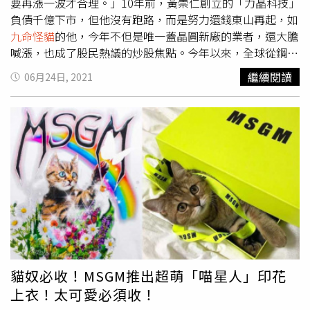
要再漲一波才合理。」10年前，黃崇仁創立的「力晶科技」
負債千億下市，但他沒有跑路，而是努力還錢東山再起，如
九命怪貓
的他，今年不但是唯一蓋晶圓新廠的業者，還大膽
喊漲，也成了股民熱議的炒股焦點。今年以來，全球從鋼材
木材到晶片狂吹「缺貨風」，也帶起「漲價潮」，在全球半
繼續閱讀
06月24日, 2021
導體供應鏈占關鍵位置的台灣，因此掌握了發言權。力積電
董事長黃崇仁7日受訪時公開喊出，「現在晶圓製造廠占上
風，如果IC設計客戶毛利率超過我的，我一定漲價！」引發
股民議論「炒股」題材。對於全球晶片荒，力積電董事長黃
崇仁樂觀表示，晶圓代工價格未來還會有一波調漲。（圖／
報系資料庫）71歲的黃崇仁，原是「力晶科技」（力晶）董
事長，10年前力晶下市後，他力拚東山再起重組為力積電，
去年重新上櫃。在台灣半導體產業中，黃崇仁算是唯一經歷
公司下市又上櫃的董事長，如今因晶片大缺貨，他宛如一尾
活龍再度走路有風。「自去年底以來，晶圓代工價格已上漲
30％至40％，預計至少還要再漲一波才合理，也一定會再
度調漲。」黃崇仁直言，半導體產能未來只會愈來愈吃緊，
貓奴必收！MSGM推出超萌「喵星人」印花
「特別是在8吋及12吋成熟製程部分。」隨著汽車製造使用
上衣！太可愛必須收！
愈來愈多電子產品，對晶片的需求大增，因此在這波缺貨潮