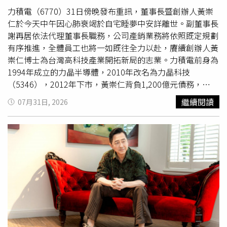
安排旅行，婚後的于珊則始終維持低調，即使陪同丈夫出席
力積電（6770）31日傍晚發布重訊，董事長暨創辦人黃崇
重要活動，也多半坐在台下，將焦點留給黃崇仁。黃崇仁除
仁於今天中午因心肺衰竭於自宅睡夢中安詳離世。副董事長
了在科技產業建立事業版圖，也以藝術收藏聞名。他收藏多
謝再居依法代理董事長職務，公司產銷業務將依照既定規劃
位國際與華人藝術大師作品，包括畢卡索、莫內、梵谷、塞
有序推進，全體員工也將一如既往全力以赴，賡續創辦人黃
尚，以及徐悲鴻、張大千等名家畫作。約7年前，他曾於國
崇仁博士為台灣高科技產業開拓新局的志業。力積電前身為
際拍賣會以160萬美元購入一幅有「年輕版蒙娜麗莎」之稱
1994年成立的力晶半導體，2010年改名為力晶科技
的畫作，引發國際關注，相關收藏也曾登上Discovery頻道
（5346），2012年下市，黃崇仁背負1,200億元債務，
節目介紹。
2014年轉型專業圓代工（Foundry），還清負債開始獲利，
繼續閱讀
07月31日, 2026
2018年將子公司鉅晶電子改名力積電，隔年收購母公司晶
圓廠，2020年重新上櫃。當時黃崇仁不諱言，「力積電轉
型晶圓代工，正是向張忠謀致敬。」2020年12月9日力積電
上興櫃時，台積電創辦人張忠謀向力積電董事長黃崇仁道
賀，事隔一年，順利轉上市。這一條「回歸」上市路走了9
年。在上市的記者會上，黃崇仁想起張忠謀夫人、台積電慈
善基金會董事長張淑芬曾經問他，「力晶半導體做這麼大，
你資金怎麼開始的？我告訴她，父親給我3,000萬元，之後
沒有跟爸爸拿半毛錢，現在公司上市已經是3,000億元的公
司。」對於這1萬倍成長，黃崇仁驕傲地說，「沒有辜負父