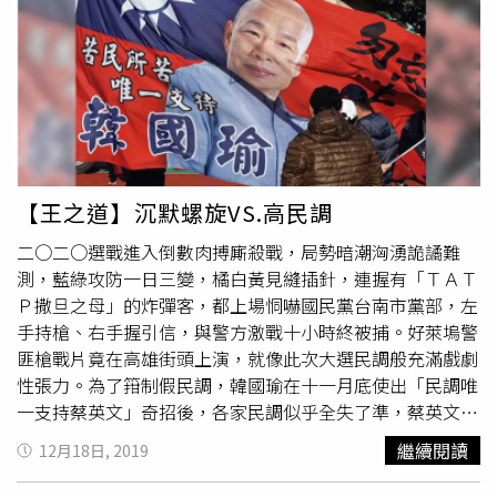
開車猛撞，孰料對方只受到輕傷；事隔1個月，廖婦再度以
同樣手法謀害親夫，結果依然沒有成功，讓她相當懊惱，決
定改變方式，趁著先生喝醉時放火燒屋，誰知剛點火就被鄰
居發現，連續3次殺夫都以失敗告終。許聖梅在節目中分享
驚悚案例。（圖／翻攝自YouTube）眼見丈夫每次都逃過一
劫，廖婦仍不死心，手法也越來越狠毒，後來陸續嘗試過找
打手砍殺、注射蛇毒、餵食除草劑等方式，誰知男方宛如
九
命怪貓
，儘管受了大小傷勢仍大難不死；由於被害人起了疑
【王之道】沉默螺旋VS.高民調
心，已經失敗6次的廖婦不敢再大意，最後直接找來殺手，
二○二○選戰進入倒數肉搏廝殺戰，局勢暗潮洶湧詭譎難
將丈夫拖到屋外淋汽油焚燒，這次終於弒夫成功。警方偵辦
測，藍綠攻防一日三變，橘白黃見縫插針，連握有「ＴＡＴ
時，發現死者短時間內頻繁碰上意外，直覺內情不單純，隨
Ｐ撒旦之母」的炸彈客，都上場恫嚇國民黨台南市黨部，左
即展開蒐證、調查，最後循線查出上情，將廖女繩之以法。
手持槍、右手握引信，與警方激戰十小時終被捕。好萊塢警
誇張的是，廖婦遭逮後坦承買凶殺夫，卻辯稱「我又沒有叫
匪槍戰片竟在高雄街頭上演，就像此次大選民調般充滿戲劇
他們去弄死他，只是教訓他一下而已，誰知道他們把我老公
性張力。為了箝制假民調，韓國瑜在十一月底使出「民調唯
弄死了，我又不是故意的。」冷血程度令人傻眼。
一支持蔡英文」奇招後，各家民調似乎全失了準，蔡英文持
續在真假難辨的高支持度下，連任前途看似一片光明。不
繼續閱讀
12月18日, 2019
料，半路殺出「卡神」這個程咬金，被台北地檢署以侮辱公
署罪起訴；藍營好不容易走出豪宅、砂石、不分區名單陰