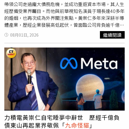
益的重要對象，也經常受邀參與節目分享產業看法。除了科
帶領公司走過龐大債務危機，並成功重返資本市場，其人生
技產業，謝金河也提到，黃崇仁長年投入藝文推廣，不僅收
經歷備受業界矚目。而他與前華視知名演員于珊長達40多年
藏藝術作品，也持續贊助國家音樂廳大型音樂會，即使近年
的婚姻，也再次成為外界關注焦點。黃崇仁多年來深耕半導
身體狀況欠佳，仍盡可能出席每一場演出，展現對藝術文化
體產業，歷經企業發展高低起伏，曾面臨公司背負逾千億元
的熱愛。謝金河也透露，兩人曾因力積電股價及成熟製程產
債務的艱困時期，最終仍帶領企業重新站穩市場，因此獲得
繼續閱讀
08月01日, 2026
業前景看法不同，一度出現意見分歧，但彼此仍維持深厚情
「
九命怪貓
」的稱號，在台灣科技產業留下重要足跡。除了
誼。他表示，每逢市場出現重大變化，黃崇仁總會主動與他
企業經營成就外，黃崇仁的家庭生活同樣受到外界關注。妻
交流看法，如今好友驟然離世，讓他感嘆「聊得來的好朋友
子于珊（本名于素珊）為台中名醫于凌波之女，也是1970
又少了一個」，也感慨今年接連有企業家辭世，更深刻感受
年代與1980年代華視知名演員。她曾主演黃梅調戲劇《楊
到人生無常，希望黃崇仁能在另一個世界安然自在。
乃武與小白菜》，以及《長江一條龍》、《守著陽光守著
你》等戲劇作品，是當時家喻戶曉的當家花旦之一。于珊在
事業高峰選擇嫁給黃崇仁。（圖／報系資料照）于珊在演藝
事業發展正盛時，選擇與黃崇仁步入婚姻，婚後便退出演藝
圈，將生活重心放在家庭，鮮少公開露面。曾與她合作的演
員楊懷民也曾表示，于珊離開演藝圈，是台灣電視圈的一項
遺憾，她在戲劇發展史上占有一席之地。兩人攜手走過超過
40年婚姻生活，雖然沒有生育子女，但夫妻感情始終穩定。
力積電黃崇仁自宅睡夢中辭世 歷經千億負
黃崇仁曾多次公開談及妻子，並表示「老婆就是要用來疼
債東山再起業界敬佩「
九命怪貓
」
的」，展現對另一半的重視。夫妻平時喜歡一同品嚐美食與