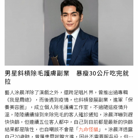
了。據了解，貓的飼主被罰了1000泰銖（約新台幣880
元），因為該公寓禁止養寵物。對此，車主說，他也是一位
愛貓人士，不會對貓和主人生氣，之後他也更新貓的最新狀
況，「牠能照常進食、飲水和排泄，身體沒有任何傷口或瘀
血，只有2根爪子受輕傷。」
男星斜槓除毛護膚副業 暴瘦30公斤吃完就
拉
藝人涂晨洋除了演戲之外，還跨足唱片界，曾推出過專輯
《我是周總》，而後遇到疫情，也斜槓發展副業，進軍「保
養美容圈」，成立個人除毛護膚工作室，不過隨這疫情升
溫，陸陸續續接到來除完毛的客人確診通知，涂晨洋嚇到趕
快快篩，但連續五位客人都中，自己到目前都是最新的快篩
結果都是陰性，也自嘲該不會是「
九命怪貓
」。涂晨洋透露
自己20歲時，曾罹患甲狀腺亢進，因此不需要服兵役，但當