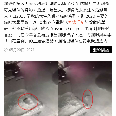
中，也連帶受到影響。（圖／張文玠攝）隨著汽車製造使用
貓奴們請收！義大利高端潮流品牌 MSGM 的設計中更總是
愈來愈多電子產品，對晶片的需求大增，因此在這波缺貨潮
可見貓咪的身影，透過「喵星人」樣貌為服裝注入活潑氣
中，也連帶受到影響。（圖／王永泰攝）黃崇仁之所以敢說
息。自2019 早秋的太空入侵者貓咪系列，到 2020 春夏的
話大聲，有2個原因，一是全球晶圓代工產能仍有大缺口，
貓咪大戰暴龍、2020 秋冬向電影《
九命怪貓
》致敬的單
二是力積電掌握了「保證庫存」的產能，且放膽擴充產能。
品，都不難看出設計總監 Massimo Giorgetti 對貓咪圖案的
一位法人指出，「力積電的晶圓出貨價格過去雖然低於聯電
喜愛。而在今年春夏再度推出貓咪單品，這回將貓咪與本季
等一線代工廠，但缺貨造成產品價格上揚，兩者差距已縮
「百花盛開」的主題做連結，描繪出貓咪在花叢間追逐蝴蝶
小，而且帶動接下來幾季的毛利率走高。」力積電今年第1
的異想世界，鮮豔搶眼的高調色彩設計，讓夏天更多彩，保
繼續閱讀
05月20日, 2021
季營收達新台幣132.39億元，季增14％，擠下原本排名第6
證貓奴們超喜愛！（圖／品牌提供）貓咪撲蝶印花共推出三
的「高塔半導體」，連帶使股價從年初每股50元到6月21日
款上衣，除夏日必備的 T-shirt 外，也推出薄紗下擺 的拼接
收盤67.3元。力積電今年第一季營收達新台幣132.39億元，
設計上衣更添女性氣質，貓奴們必收。貓咪撲蝶粉色薄紗拼
擠下「高塔半導體」，連帶使股價從年初的50元，一路漲至
接上衣16,800元、黑色短袖上衣9,500元、黑色斜口袖上衣
6月21日收盤價67.3元。（圖／翻攝自鉅亨網）
9,300元（圖／品牌提供）