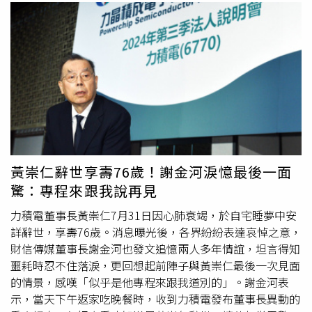
黃崇仁辭世享壽76歲！謝金河淚憶最後一面
驚：專程來跟我說再見
力積電董事長黃崇仁7月31日因心肺衰竭，於自宅睡夢中安
詳辭世，享壽76歲。消息曝光後，各界紛紛表達哀悼之意，
財信傳媒董事長謝金河也發文追憶兩人多年情誼，坦言得知
噩耗時忍不住落淚，更回想起前陣子與黃崇仁最後一次見面
的情景，感嘆「似乎是他專程來跟我道別的」。謝金河表
示，當天下午返家吃晚餐時，收到力積電發布董事長異動的