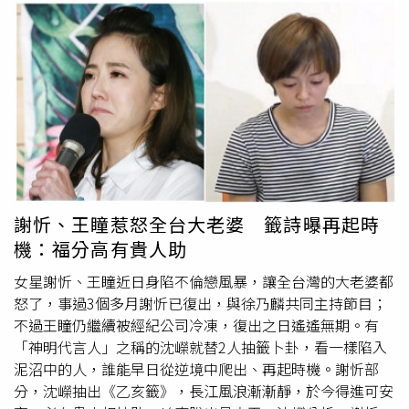
霾，立委陳玉珍和陳宜民卻接連惹出「夾手住院」、「拍帽
推女警」軒然大波，張善政也被抓到歧視女性小辮子，選情
旋即峰迴路轉。不過，蔡英文選情也暗藏危機，除了日前
「論文門」爆出根本沒有博士學位的假教授，「澳洲共諜投
誠案」原來是詐欺犯鬧劇，「花生之亂」衝擊雲林縣立委選
情，還有藏身鍵盤後的「網軍大魔頭」，蔡政府醜陋的嘴臉
原形畢露。以謊言治國的蔡英文理當崩盤，卻如
九命怪貓
般
愈戰愈勇，連未來事件交易所的加權平均價格都持續飆漲，
十二月十三日更勝過韓國瑜六．五元，與韓國瑜的民調差距
也愈拉愈大，綠媒顯示甚至高達三十七％。眼見蔡英文勝選
謝忻、王瞳惹怒全台大老婆 籤詩曝再起時
在望，韓國瑜成為親綠媒體的笑柄談資，極盡挖苦之能事，
機：福分高有貴人助
謂韓蓋牌之舉等同棄選，已陷入強弩之末的垂死掙扎……。
由國民黨強棒聯手出擊的新北市大造勢晚會，以及連日掃街
女星謝忻、王瞳近日身陷不倫戀風暴，讓全台灣的大老婆都
輔選反應，不難看出為了讓胡攪四年、陷台灣於鎖國險境的
怒了，事過3個多月謝忻已復出，與徐乃麟共同主持節目；
蔡英文下架，民情激憤不已，街頭民調也陸續顯示韓國瑜必
不過王瞳仍繼續被經紀公司冷凍，復出之日遙遙無期。有
然險勝，但街頭和媒體民調怎會兩樣情？人人霧裡看花，綠
「神明代言人」之稱的沈嶸就替2人抽籤卜卦，看一樣陷入
營得意洋洋認定穩操勝算，不知多數挺韓選民已轉為「沉默
泥沼中的人，誰能早日從逆境中爬出、再起時機。謝忻部
螺旋」者。傳播學中「沉默螺旋」理論指出，少數人若是強
分，沈嶸抽出《乙亥籤》，長江風浪漸漸靜，於今得進可安