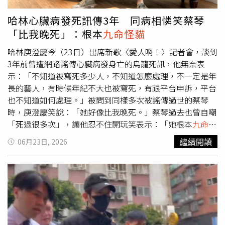
親！」回首這段創業路，黃崇仁最費心就是由DRAM代工
廠，變成晶圓專業代工廠。放眼全球半導體業，做DRAM就
哈林心臟病發死訊傳3年 同病相憐笑蔡琴
做DRAM、做邏輯晶片就做邏輯晶片，壁壘分明，就連三星
「比我晚死」：根本
九命怪貓
要做邏輯晶片，也是分出一家公司來做，像力晶這樣從
DRAM轉型為力積電做晶圓代工的公司，全世界沒有第二
哈林庾澄慶今（23日）出席新歌〈愛人啊！〉記者會，談到
家。
3年前曾遭網路謠傳心臟病發身亡的烏龍死訊，他無奈表
示：「不知道被寫死多少人，不知道怎麼處理，不一定是年
長的藝人，有時候年紀不大也被寫死，有跟平台申訴，平台
也不知道如何處理。」被問到同樣多次被謠傳過世的蔡琴
時，庾澄慶笑說：「她好像比我晚死。」蔡琴過去也曾自嘲
「死過很多次」，讓他忍不住開玩笑表示：「她根本
九命怪
貓
呀！」對於健康狀況，庾澄慶透露自己固定兩年做一次健
繼續閱讀
06月23日, 2026
康檢查，自認身體狀況良好，笑稱：「大家有問題的我都沒
問題，大家沒問題的我有點小問題。」至於究竟是什麼小問
題？他則幽默回應：「我為什麼要告訴你！」因為網路烏龍
死訊，蔡琴過去也曾自嘲「死過很多次」。（圖／宜辰整合
行銷提供）此外，近日演藝圈中猝逝消息頻傳，也讓庾澄慶
格外有感。他提到日前在《哈！真相大白了》節目中認識的
演員傅子純 ，回憶對方當年參賽奪冠的畫面仍歷歷在目，