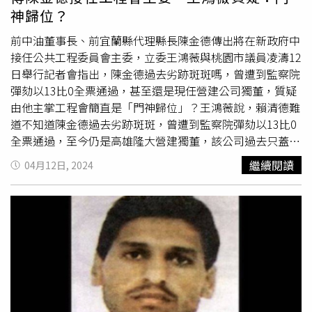
中，他宛如「
九命怪貓
」，曾躲過7次暗殺。以色列證實，
神歸位？
已於7月13日在加薩南部的軍事行動中，擊斃哈瑪斯下屬軍
事組織卡桑旅領導人的戴夫。（圖／達志／美聯社）另據
前中油董事長、前宜蘭縣代理縣長陳金德傳出將在新政府中
《英國廣播公司》（BBC）報導，戴夫出生於加薩走廊汗尤
接任公共工程委員會主委，立委王鴻薇與桃園市議員凌濤12
尼斯難民營，擁有加薩伊斯蘭大學生物學學士學位，1990
日舉行記者會指出，陳金德過去劣跡斑斑嗎，曾遭到監察院
年加入哈瑪斯，1995年起策劃殺害以色列士兵和平民，被
彈劾以13比0全票通過，甚至還是現任營建公司獨董，質疑
以色列列為頭號通緝犯。據了解，戴夫大多數時間都待在加
由他主掌工程會簡直是「門神歸位」？王鴻薇說，賴清德難
薩的地下隧道內，躲避以色列軍隊襲擊，並指揮哈馬斯的行
道不知道陳金德過去劣跡斑斑，曾遭到監察院彈劾以13比0
動，不過也因為策劃一系列暗殺行動，造成一隻眼睛被炸
全票通過，至今仍是高雄隆大營建獨董，該公司過去只蓋過
瞎，2014年，戴夫的妻子、兒女均在以色列的空襲中喪
兩間學校校舍的經驗，但陳金德進駐後，就得標全台最貴的
繼續閱讀
04月12日, 2024
生，2015年更被美國國務院列入恐怖分子名單。今年5月，
25億的屏東縣前瞻建設棒球場。王鴻薇說，由建商董事陳金
國際刑事法院下令將他逮捕。戴夫是哈瑪斯最具影響力的人
德擔任公共工程委員會主委，這難道不是門神歸位嗎？凌濤
物之一，過去30多年來，他策劃該組織的地下隧道網絡，並
表示，陳金德2019年04月接任可寧衛董事長，2020年12月
研發製造炸彈的技能，藉此在組織內部不斷晉升，根據報
16日經濟部召開會議，明確請桃市府配合中央政策，以專案
導，戴夫和哈尼亞死後，哈瑪斯領導人僅剩3位；包括加薩
入園方式核准廠商進駐桃科，新市府上任後，上個月才廢止
地區領導人辛瓦爾（Yahya Sinwar）、哈瑪斯聯合創始人扎
原專案入園同意，擋下民進黨帶來的爭議電廠，陳金德這類
哈爾（Mahmoud Zahar）和前哈瑪斯政治局主席馬沙爾
事蹟比比皆是，賴清德如果讓他入閣，是何居心？王鴻薇也
（KhaledMeshaal）。
揭露，林金德代理宜蘭縣長時，放寬農舍建造規定。2017
年11月14日，就被發現2007年購入的農舍傳違建爭議，現