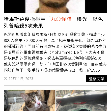
場發現有2012年填土與擋土牆等違規設施，違規總面積約
800平方公尺遭裁罰，代理縣長沒有任何民意基礎發布政
策，還被抓到自己違建，更證明陳金德「真的很敢拿、敢
哈馬斯幕後操盤手「
九命怪貓
」曝光 以色
要」。「可以說是劣跡斑斑的人物，品德也備受質疑，如今
列曾暗殺5次未果
入主公共工程委員會，如何能領導服眾？」王鴻薇表示，陳
金德，過去曾任高雄市副市長、環保局長、中油董事長，後
巴勒斯坦激進組織哈馬斯7日對以色列發動突襲，造成至少
擔任過宜蘭官派代理縣長，然而經歷氣爆、斷電官位還越做
800人喪生、2000人受傷，甚至還有屠殺平民、綁架戰俘的
越大，簡直是
九命怪貓
。在高雄副市長、環保局長任內，因
的種種行為。而目前有消息指出，發動這次突襲的幕後主謀
為兼任兩家營利事業負責人，遭到監察院彈劾以13比0全票
是哈馬斯的軍事領袖戴夫（Mohammed Deif）。大夫不僅
通過。 王鴻薇說，陳金德現在要當主委，隆大營建是不是
是以色列的頭號通緝犯，過去甚至還被以色列暗殺過5次，
準備起飛？陳金德擔任信賴之友會秘書長，賴清德整個新政
戴夫雖然屢屢逃過一劫，但也因此多次受到重傷，目前戴夫
府領導班子根本就是原來競選班子，「果然是信賴政府，只
四肢僅剩下一隻手臂。根據媒體報導指出，戴夫於1965年
是信賴清德者，皆雞犬升天。」
在加薩走廊南部甘尤尼斯（Khan Younis）出生，於1987年
繼續閱讀
10月11日, 2023
加入哈馬斯，之後隨著哈馬斯的腳步攻擊以色列，用著極快
的速度晉升，2002年開始就率領哈馬斯的卡桑旅，但也因
此成為以色列的頭號通緝犯。為此，以色列先後曾對戴夫發
動5次暗殺行動，其中包含2001年、2002年襲擊座車、
2006年、2014年空襲噢2021年5月，但幾次暗殺行動都讓