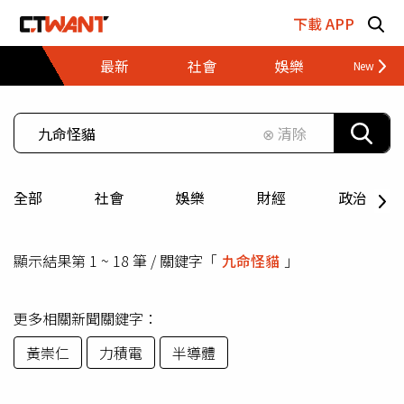
跳至主要內容區塊
下載 APP
最新
社會
娛樂
財經
⊗ 清除
全部
社會
娛樂
財經
政治
顯示結果第 1 ~ 18 筆 / 關鍵字「
九命怪貓
」
更多相關新聞關鍵字：
黃崇仁
力積電
半導體