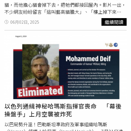
錯過了5、60通電話；當她跟姊姊整理爸爸遺物時這才發
貓，而他擔心貓會掉下去，把牠們都接回屋內。影片一出，
現，爸爸抽屜裡有好幾封想寄給家人的信，全都沒寄出去，
不少網友紛紛留言「這叫藝高貓膽大」、「樓上掉下來
放在鐵盒裡好好收藏，外表漂撇的爸爸，信裡面卻寫滿當年
的」、「它想嘗試17樓的笨貓跳，幫一幫它吧」、「樓下全
繼續閱讀
06月02日, 2025
對家人的虧欠跟思念，「我到那個時候才發現，原來他很寂
家上來串門」、「我不相信那邊的，很多部落客為了流量拿
寞，也覺得自己做錯了很多事情。發現當他非常孤單的時
小動物來拍影片」、「感覺應該是附近鄰居養的貓脫逃？感
候，他都是自己一個人，走的時候也是一個人在療養院睡著
謝屋主協助安置，但可以的話還是盡快問問看鄰居有沒有人
走了。」至於爸爸告別式上，又是另一個有如現實版「孤
家丟失貓咪的吧」。據悉，貓的「平衡運動神經」發達，從
味」的劇情，包括跟親戚之間的爭執、對葬禮處理方式不同
離地8、9公尺墜落還是可以安全落地，古人因此有「
九命怪
調，當年爸爸的外遇對象跟媽媽則在相隔多年後，終於又再
貓
」、「貓有九條命」的說法，但其實貓從高處掉下還是可
相見，「她們兩個30幾年來第一次面對面，那個女生就對我
能會受傷；日本也有「貓舌」的說法，因為貓很怕燙，在華
媽說，『這麼多年來，我就欠你一句對不起。』」 上演世
人的殯葬禮儀上，很忌諱貓出現在靈柩旁，因為認為貓躍過
紀大和解。陳映如因爸爸離世，留下許多遺憾，但也更認識
屍體上方是不祥之兆。
自己。（圖／趙文彬攝）她坦言爸爸離世後沒多久，阿嬤也
離開，至親接二連三的過世讓她承受莫大打擊，甚至得了憂
鬱症，就連試鏡喜劇廣告時，她臉上雖然在笑，但內心卻怎
以色列通緝神秘哈瑪斯指揮官喪命 「幕後
樣都笑不出來，「那個時候我覺得我需要去看醫生去諮
操盤手」上月空襲被炸死
商。」她除了尋求專業協助，也找到當年爸爸留下來的老相
機，一開始只是想記錄爸爸跟阿嬤的告別式，放到網路上
以巴局勢升溫！巴勒斯坦準政府及軍事組織哈瑪斯
後，意外開始有網友想找她幫忙記錄告別式。第一次委託她