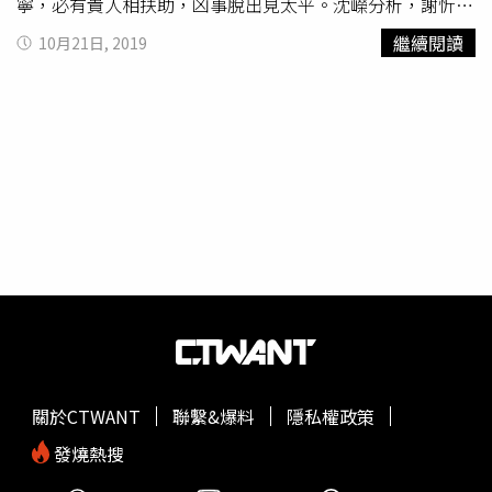
勢表達自己想法和觀點，往往會造成聲量不成比例擴散，讓
寧，必有貴人相扶助，凶事脫出見太平。沈嶸分析，謝忻平
人產生錯覺，以為這是主流觀點；相反的，占多數人們保持
時有行善積德，加上之前主持節目常入廟宇，福分相當高，
繼續閱讀
10月21日, 2019
沉默，造成另一方勢力看似增強，如此迴圈往複，便形成少
因此遇到凶險的事情比起王瞳更能逢凶化吉，還會有貴人相
數聲音愈來愈強大，多數聲音愈來愈沉默的螺旋發展過程。
助，而這個貴人就是徐乃麟。不過沈嶸提醒謝忻，雖然靠著
日前，許多挺韓社團被臉書無預警關閉，激起這群陷入沉默
過去累積的福分，得以讓運氣在短期內慢慢好轉，但在台灣
螺旋的選民，在LINE群組不再悶不吭聲，紛紛露臉瘋傳訊
的名聲仍要很長一段時間才能恢復，建議培養第二專長，若
息，呼籲下架執政黨，唯有十二月二十一日在挺韓大遊行
是未來離開演藝圈也能養活自己。王瞳部分，沈嶸抽出《乙
中，一起站出來群聚高雄街頭，挺韓國瑜、挺中華民國，要
未籤》，花開結子一半枯，可惜今年汝虛度，漸漸日落西山
求「大說謊家」蔡英文向高雄人道歉。看來，這股沉默力量
去，勸君不用向前途。沈嶸一看便搖頭，坦言這是非常不
才是台灣最大、最堅強的民意！
好、是下下籤，不倫戀導致王瞳過去在演藝事業上的努力全
白費了，還折損了長久累積的功名利祿。沈嶸指出，謝忻目
前處在「頭過身已過」的狀態，而王瞳還身陷在風暴中，情
況蠻慘的，不過好消息是王瞳命格屬「
九命怪貓
格局」，只
要保有演戲功力，永遠都能有飯吃。
關於CTWANT
聯繫&爆料
隱私權政策
發燒熱搜