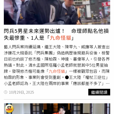
更感嘆好友黃大煒的離世帶來極大震撼。庾澄慶表示：「像
黃大煒，我們出道時間很相近，他除了頭髮少一點，其他看
來都很好啊。」他認為過去總覺得人生會有一段逐漸老去的
過程，但如今許多人離開得太突然，「所以這種震驚、驚嚇
的程度更大，可以做的事情就趕快做」。今年將迎來出道40
閃兵5男星未來運勢出爐！ 命理師點名他損
周年，庾澄慶也透露正積極籌備演唱會與新作品。他表示自
失最慘重、1人是「
九命怪貓
」
己又找回當年勇於嘗試的心態，「現在做實驗的心態又出
現，這是讓人維持身心年輕的好方法」。
藝人閃兵案持續延燒，繼王大陸、陳零九、威廉等人被查出
涉嫌花大錢委託「閃兵集團」偽造病歷後規避兵役後，檢警
日前也約談了修杰楷、陳柏霖、坤達、書偉等人，引發各界
熱議。對此，清水孟國際塔羅小孟老師就替其中5位男星抽
牌，發現修杰楷可能像「
九命怪貓
」一樣被觀眾包容，而陳
柏霖的形象、事業則會受到重創。●王大陸「權杖三逆位」
小孟老師認為，王大陸在兩岸的事業「應該都差不多了」，
聲勢很難再起，且目前過了他的最高峰，加上他在這件事上
繼續閱讀
10月29日, 2025
花了360萬元，會讓人覺得「這麼不想當兵」，因此這樣的
負面事件可能影響演出和商演。●坤達「錢幣十正位」小孟
老師指出，這張牌代表著金錢會損失，但只要在9個月之
後，還是能慢慢地往上走，而在這期間他可能會稍微讓人反