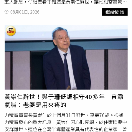
重大訊息，仔細查看才知道是黃崇仁辭世，讓他相當震驚，
「眼淚不知不覺掉下來」。他形容黃崇仁是個充滿熱情的
繼續閱讀
08月01日, 2026
人，雖然外界對他的股價看法、產業觀點各有不同意見，但
始終敬佩對方直率、不拐彎抹角的個性。謝金河指出，黃崇
仁面對任何事情都保持樂觀，即使身處逆境，仍相信情勢終
將好轉，也因此多次帶領企業走出困境，被外界稱為「
九命
怪貓
」。謝金河回憶，不久前受友人邀請到吉林路一家餐廳
用餐，黃崇仁得知後，特地請司機載他到場，兩人短暫聊了
幾分鐘，話題圍繞人工智慧（AI）帶動記憶體產業的新發
展。當時黃崇仁仍對半導體產業前景充滿信心，認為AI浪潮
將改變市場生態，未來半導體製造股價格可能不再低於百
元。黃崇仁辭世，享壽76歲。（圖／報系資料照）謝金河提
到，當天黃崇仁拄著拐杖，在司機攙扶下離開餐廳。雖然對
方氣色不錯，看似大病初癒，但他早已注意到黃崇仁曾一度
黃崇仁辭世！與于珊低調相守40多年 曾霸
坐輪椅、身形明顯消瘦，因此猜測身體狀況可能不佳，只是
氣喊：老婆是用來疼的
不便多問。如今再回想當時情景，讓他感嘆，「似乎是他專
程來跟我道別的」。兩人多年來因半導體產業結緣。謝金河
力積電董事長黃崇仁於上個月31日辭世，享壽76歲。根據
表示，從力晶半導體下市、爾必達破產，到力積電重新上
力積電發布的重大訊息，黃崇仁因心肺衰竭，於住家睡夢中
市，以及台灣記憶體產業發展等議題，黃崇仁一直都是他請
安詳離世。這位在台灣半導體產業具有代表性的企業家，曾