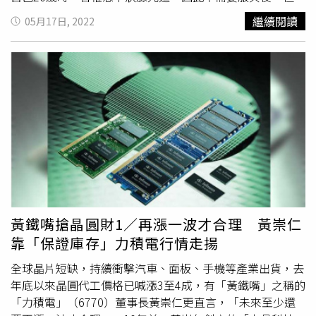
時發病時，暴瘦了30公斤，心跳更是維持在每分鐘在150下
繼續閱讀
05月17日, 2022
的狀態，每回吃完東西，半小時就去廁所拉出來，也因為這
樣一度辦理休學，所以面對這次疫情升溫，涂晨洋更是希望
自己可以比別人做足更多準備，「除了疫苗打好打滿外，還
有健康的飲食，並配合運動的鍛鍊。」愛美的涂晨洋笑說，
自己從裡到外都愛保養，全身的毛髮也都要「整理」乾淨，
但碰上疫情現在已經不是營業額損失的問題，反而是擔心被
客人傳染而確診，涂晨洋說：「得知陸續有五位客人確診，
當下的心情非常忐忑不安，雖然我疫苗已經打好打滿，服務
客人時全程戴口罩，顧客離開後也會全面清消，但是病毒太
狡猾，深怕一不小心自己也確診，擔心到甚至做惡夢。」
黃鐵嘴搶晶圓財1／再漲一波才合理 黃崇仁
靠「保證庫存」力積電行情走揚
全球晶片短缺，持續衝擊汽車、面板、手機等產業出貨，去
年底以來晶圓代工價格已喊漲3至4成，有「黃鐵嘴」之稱的
「力積電」（6770）董事長黃崇仁更直言，「未來至少還