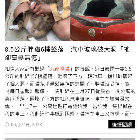
他僥倖逃脫，不過也因為暗殺的關係，妻子與小孩不幸喪
命，戴夫多次身受重傷，目前傳出戴夫的一隻眼睛、雙腿與
一隻手臂都在暗殺行動中失去，目前僅能靠輪椅行動。加薩
當地愛資哈爾大學政治學教授阿布薩達就表示，戴夫在民眾
心中是個相當神聖的人物，在哈馬斯內部與巴勒斯坦人心中
具有崇高的地位。也因為在民眾間距有高人氣的關係，目前
戴夫是居無定所，每晚都在不同的支持者家中渡過，以此來
8.5公斤胖貓6樓墜落 汽車玻璃破大洞「牠
躲避以色列情報部門的監控、降低自己遭到暗殺的機率。除
卻毫髮無傷」
此之外，戴夫近30年來，幾乎沒有公開露面過，目前外界也
僅有2張戴夫的照片，其中一張還是以色列公布其通緝犯身
相信大家都有聽過「
九命怪貓
」的傳說，近日泰國一隻8.5
分時，所使用的身分證照片。報導中也提到，即便是在加薩
公斤的胖貓從6樓墜落，砸壞了下方一輛汽車，擋風玻璃碎
走廊當地，也只有少數人能夠認出戴夫的身分。認識戴夫的
了個大洞，而貓似乎毫髮無傷的走開了。胖貓沒受傷。據
消息人士就表示，戴夫是一個安靜且熱情的人，本身對於巴
《每日星報》報導，一隻胖貓在上月27日從曼谷一間公寓的
勒斯坦內部的派系鬥爭毫不感興趣，而他所關注的，就是希
窗戶墜落，砸壞了下方的紅色汽車玻璃。車主在臉書發文
望能夠透過暴力來實現改變以色列與阿拉伯國家的衝突性
說，「早上7點，公寓經理打電話給我，告訴我一隻貓掉在
質。
我的車上，我對這件事感到困惑，貓掉在車上又怎樣，而牠
是一隻重達8.5公斤的貓，砸破了我的玻璃。」公寓經理奧
繼續閱讀
06月07日, 2023
拉薩（Orrasa）經過檢查，發現地上到處都是玻璃碎片，奧
拉薩表示，貓從6樓摔到3樓，再摔到地上，估計牠是受傷