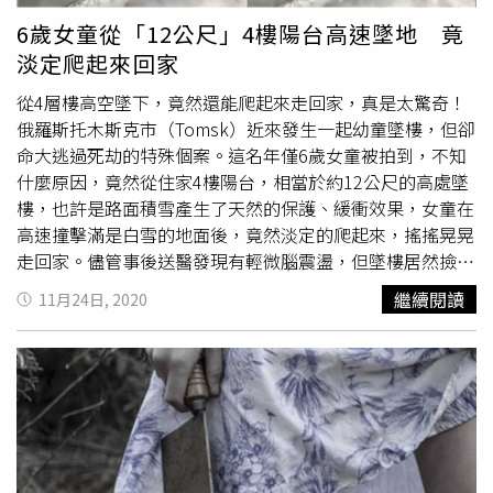
6歲女童從「12公尺」4樓陽台高速墜地 竟
淡定爬起來回家
從4層樓高空墜下，竟然還能爬起來走回家，真是太驚奇！
俄羅斯托木斯克市（Tomsk）近來發生一起幼童墜樓，但卻
命大逃過死劫的特殊個案。這名年僅6歲女童被拍到，不知
什麼原因，竟然從住家4樓陽台，相當於約12公尺的高處墜
樓，也許是路面積雪產生了天然的保護、緩衝效果，女童在
高速撞擊滿是白雪的地面後，竟然淡定的爬起來，搖搖晃晃
走回家。儘管事後送醫發現有輕微腦震盪，但墜樓居然撿回
一命，讓外界看了直呼不可思議。綜合外電報導，這起女童
繼續閱讀
11月24日, 2020
墜樓意外，是發生在本月21日晚間，當時室外溫度僅有零下
6度，外頭滿是厚厚積雪，附近監視器拍到，一名6歲女童突
然摔下4樓，整個人看似重重摔進積雪裡。正當外界認為，
墜樓的女童必死無疑地當下，女童竟然默默爬了起來，還很
淡定的清理一下身上的殘雪，接著往公寓門口方向跑去。儘
管女童送醫後，被發現有腦震盪症狀，肢體沒有骨折，但她
從高處墜落後，竟能以接近「毫髮無傷」的狀態站起來，讓