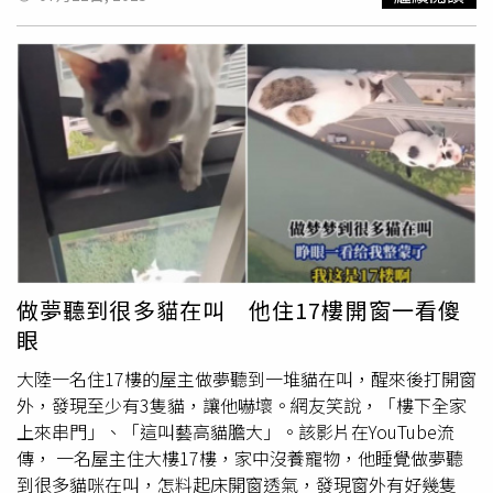
擊，建議陳柏霖可以先在台灣拍戲，「陳柏霖損失是最嚴重
在她小時候就因外遇離家，父女倆從小學二年級就分開生
的……我覺得他要起來，可能要再花很多時間。」
活，直到她大一才又接上線恢復聯絡。當時爸爸也是遭遇生
死關頭，「我爸是葬儀社老闆，當初幫一個黑道的媽媽辦喪
事，有些誤會，對方就朝我爸開了7槍，還有上新聞。」當
時她接到電話趕回花蓮，「那時候我爸一度命危，我突然離
死亡很靠近，覺得雖然這個人一直沒在身邊，但他時刻影響
著你，那瞬間我好像就覺得不要計較那麼多。」她幽默稱爸
爸就像是條「
九命怪貓
」，人在谷底又能爬起來，就算是被
開了7槍也活了下來，欠債也能東山再起。但生命總有一天
會到終點，兩年多前，某天她搭機捷準備前往片場拍廣告，
突然接到親戚電話告知爸爸在療養院離世，「偏偏我那天的
廣告是比較喜劇的，我整個人在車上發抖，在演的時候一直
做夢聽到很多貓在叫 他住17樓開窗一看傻
告訴自己要冷靜。」好不容易用意志力完成工作，一路衝往
眼
火車站準備搭火車回花蓮奔喪，卻遇上週五返家潮，一張車
票都買不到，「我那時候告訴站長說，我爸過世了，能不能
大陸一名住17樓的屋主做夢聽到一堆貓在叫，醒來後打開窗
給我一張車票，他說5分鐘後有一班，我急急忙忙衝去月台
外，發現至少有3隻貓，讓他嚇壞。網友笑說，「樓下全家
搭車。」陳映如拿起爸爸留下的老相機，紀錄下告別式的點
上來串門」、「這叫藝高貓膽大」。該影片在YouTube流
滴。（圖／趙文彬攝）她坦言爸爸的離開，讓她留下莫大的
傳， 一名屋主住大樓17樓，家中沒養寵物，他睡覺做夢聽
遺憾，過去當爸爸打電話說想他時，她總是懶得接，就這樣
到很多貓咪在叫，怎料起床開窗透氣，發現窗外有好幾隻