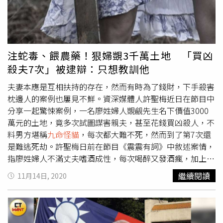
網友看到影片忍不住想問「她是
九命怪貓
嗎？」而女童雖然
沒大礙，但平時與母親住在一起的她，竟會發生墜樓意外，
事發當天單獨把孩子放在家裡的母親，明顯有疏於照顧的過
失，警方將進行後續偵辦，可能會對這位失職的母親起訴。
(影片請點我)
注蛇毒、餵農藥！狠婦覬3千萬土地 「買凶
殺夫7次」被逮辯：只想教訓他
夫妻本應是互相扶持的存在，然而有時為了錢財，下手殺害
枕邊人的案例也屢見不鮮。資深媒體人許聖梅近日在節目中
分享一起驚悚案例，一名廖姓婦人覬覦先生名下價值3000
萬元的土地，竟多次試圖謀害親夫，甚至花錢買凶殺人，不
料男方堪稱
九命怪貓
，每次都大難不死，然而到了第7次還
是難逃死劫。許聖梅日前在節目《震震有詞》中敘述案情，
指廖姓婦人不滿丈夫嗜酒成性，每次喝醉又發酒瘋，加上她
發現男方竟然打算把價值近3000萬元的土地留給姪子，一
繼續閱讀
11月14日, 2020
毛錢都不分給母女3人，心中忿忿不平，遂決定趁財產還沒
過戶前殺害老公，如此一來她便可名正言順地繼承財產，前
提是不能自己動手。許聖梅表示，廖婦起先打算製造假車
禍，於是出門後謊稱車輛故障，請先生去載她，再找來殺手