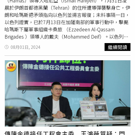
（Hamas）領導人哈尼亞（Ismail Haniyeh），7月31日凌
拍攝的對象更是相當特別，就是當年爸爸的外遇對象。對方
晨於伊朗首都德黑蘭（Tehran）的住所遭導彈襲擊身亡，伊
打了電話，希望她幫忙記錄媽媽的告別式，當她在拍攝時，
朗和哈瑪斯把矛頭指向以色列並揚言報復；未料事隔一日，
她這才理解為何自己要記錄下告別式的每一刻，「因為我做
以色列證實，已於7月13日在加薩南部的軍事行動中，擊斃
這件事情（攝影），可能讓大家都不會忘記祂。」提到對爸
哈瑪斯下屬軍事組織卡桑旅 （Ezzedeen Al-Qassam
爸的遺憾，她哽咽表示直到現在還是難以走出來，還是時不
Brigades ）領導人的戴夫（Mohammed Deif）。以色列證
時會想到對爸爸的虧欠跟思念，但爸爸的離開，對她來說彷
實，已於7月13日在加薩南部的軍事行動中，擊斃哈瑪斯下
繼續閱讀
08月01日, 2024
彿也是另一種鬆綁，「以前我會覺得，自己很渴望一個機
屬軍事組織卡桑旅領導人的戴夫。（圖／達志／美聯社）根
會，但在我爸過世以後，發現這些都沒那麼重要了，覺得自
據外媒引述《以色列時報》、《耶路撒冷郵報》的報導，以
己是更重要的，允許自己不必再那麼用力。」當人生放鬆了
軍7月13日發動針對加薩南部地區的空襲，並擊斃58歲指揮
一點，似乎緣分跟機會也跟著找上門，包括連續報名了4年
官戴夫（Mohammed Deif）。以色列軍方當時空襲汗尤尼
北影新人終於獲選。至於未來想接的角色，她表示很想試看
斯地區，目標鎖定哈瑪斯汗尤尼斯旅指揮官薩拉馬（Rafa'a
看全裸跟剃光頭，「就爸爸離開後，覺得自己人生體驗似乎
Salameh）在當地的一處大院；隔日，以軍表示薩拉馬喪
很少，覺得人生就應該剃一次光頭，想為了角色剃一次光頭
命，當時尚未得知戴夫命的消息。以色列軍方宣稱過去數小
看看。」
時內取得的情資已證實德伊夫的死訊。（圖／翻攝自X）戴
夫領導哈馬斯軍事分支「卡桑旅」已有20多年，也是哈瑪斯
去年10月7日襲擊以色列的幕後策畫者之一，這場攻擊造成
以色列約1200人喪命，另有250人被擄走綁架，戴夫被巴勒
斯坦人稱為「幕後策劃者」、「智多星」，在以色列軍方眼
傳陳金德接任工程會主委 王鴻薇質疑：門