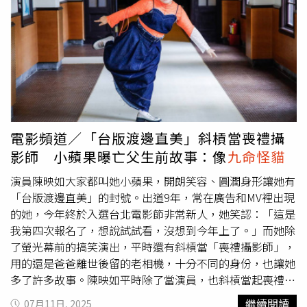
感，影響代言、演唱會的票，因此應該會比較低調，「喜歡
他的就是會喜歡他，喜歡他的臉就是會喜歡他的臉……只有
部分的人會覺得他是不好的」。●書偉「寶劍A逆位」小孟
老師說到，這張牌意味著星途可能稍微下滑，也由於書偉比
較需要靠團體支撐，若Energy被冠上「閃兵團」的名字，
恐怕會讓人詬病，因此建議書偉可以去找出自己獨特的東
西，例如去挑戰BL劇或軍事角色，就能夠「負負得正」。
●修杰楷「錢幣四正位」小孟老師直言，修杰楷雖然是被抓
電影頻道／「台版渡邊直美」斜槓當喪禮攝
到才誠實，但他應該會更坦然去面對，把這件事圓回來，而
影師 小蘋果曝亡父生前故事：像
九命怪貓
閃兵案對修杰楷的形象影響似乎不大，雖然會有酸民留言，
但時間久了喜歡他的人還是會回來。小孟老師說，也因為修
演員陳映如大家都叫她小蘋果，開朗笑容、圓潤身形讓她有
杰楷有去當兵，加上愛妻、好爸爸形象，他可能還是會回到
「台版渡邊直美」的封號。出道9年，常在廣告和MV裡出現
螢光幕前，如果再透過做公益或與觀眾互動，聲量就有機會
的她，今年終於入選台北電影節非常新人，她笑認：「這是
逐漸回升，「他好像
九命怪貓
」。●陳柏霖「聖杯五正位」
我第四次報名了，想說試試看，沒想到今年上了。」而她除
小孟老師表示，這張牌代表「後悔牌」，意味著他其實對此
了螢光幕前的搞笑演出，平時還有斜槓當「喪禮攝影師」，
事也感到後悔，可能並未預料到會鬧這麼大，因此在事件爆
用的還是爸爸離世後留的老相機，十分不同的身份，也讓她
發後，運勢會不太好，即使未來有機會接到出演國際戲劇或
多了許多故事。陳映如平時除了當演員，也斜槓當起喪禮攝
電影的邀約，導演也會去調查背景，最後因醜聞而遭受打
影師。（圖／趙文彬攝）提到已經離開的父親，她坦言爸爸
繼續閱讀
07月11日, 2025