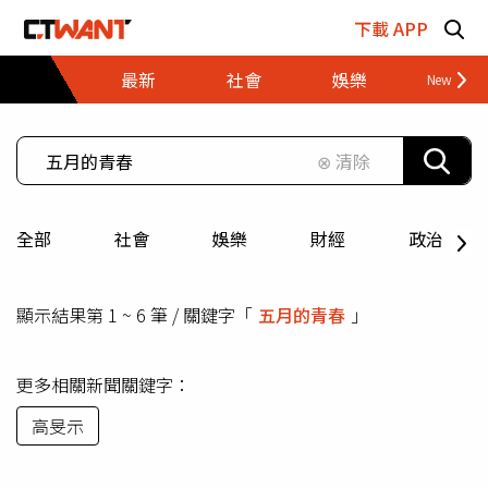
跳至主要內容區塊
下載 APP
最新
社會
娛樂
財經
⊗ 清除
全部
社會
娛樂
財經
政治
顯示結果第 1 ~ 6 筆 / 關鍵字「
五月的青春
」
更多相關新聞關鍵字：
高旻示