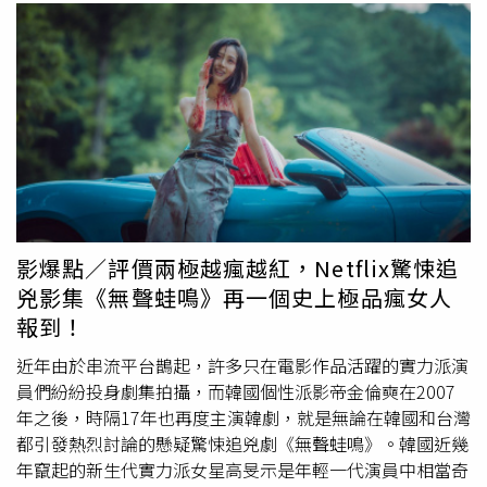
影爆點／評價兩極越瘋越紅，Netflix驚悚追
兇影集《無聲蛙鳴》再一個史上極品瘋女人
報到！
近年由於串流平台鵲起，許多只在電影作品活躍的實力派演
員們紛紛投身劇集拍攝，而韓國個性派影帝金倫奭在2007
年之後，時隔17年也再度主演韓劇，就是無論在韓國和台灣
都引發熱烈討論的懸疑驚悚追兇劇《無聲蛙鳴》。韓國近幾
年竄起的新生代實力派女星高旻示是年輕一代演員中相當奇