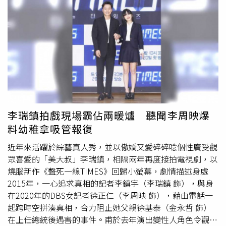
影人數與觀影時間兩項指標均成長近5成。friDay影音發現，
年初四至初五則是用戶的觀影高峰，顯見多數用戶已提早收
心、在家追劇也為收假預做準備。其中，穿越喜劇《哲仁王
后》在friDay影音獨家播映，完美大結局締造超高收視，接
續的番外篇《哲仁王后：竹林》與《女神降臨》則分居二、
三名。該平台將自2月20日起有多部獨家韓劇接棒播映，包
括呂珍九、申河均主演的《怪物》，描述為了抓住連續殺人
犯而打破法律與原則的故事；超人氣韓國男子團體NCT成員
在玹與朴慧秀主演《Dear.M》，則是充滿粉紅泡泡滿滿的青
春愛情劇。3月將播出由李昇基、李熙俊主演的
李瑞鎮拍戲現場霸佔兩暖爐 聽聞李周映爆
《MOUSE》，以精神病患者為題材，如果孕期檢查出孩子
料幼稚拿吸管報復
若是精神病患者，是否選擇生下來為出發點，是一齣鎖定追
查精神病殺人犯的犯罪動作劇。接下來還有《模範計程
近年來活躍於綜藝真人秀，並以傲嬌又愛碎碎唸個性廣受觀
車》、《
五月的青春
》，都將於friDay影音獨家跟播。
眾喜愛的「美大叔」李瑞鎮，相隔兩年再度接拍電視劇，以
燒腦新作《聲死一線TIMES》回歸小螢幕，劇情描述身處
2015年，一心追求真相的記者李鎮宇（李瑞鎮 飾），與身
在2020年的DBS女記者徐正仁（李周映 飾），藉由電話一
起跨時空拼湊真相，合力阻止她父親徐基泰（金永哲 飾）
在上任總統後遇害的事件。甫於去年演出變性人角色令觀眾