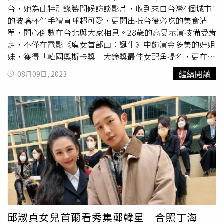
能夠力抗對手，一冷一熱，一文一瘋，兩人的飆戲看起來非
台，她為此特別錄製問候訪談影片，收到來自台灣4個城市
常過癮。她以旁若無人的自信，向觀眾們展示了新一代戲劇
的玻璃杯伴手禮直呼超可愛，更開出抵台後必吃的美食清
場景中的女人可以瘋到什麼極致，同時包容了美麗、性感、
單，開心倒數在台北與大家相見。28歲的高旻示演技備受肯
無邪、任性、殘暴、瘋癲、聰明、歇斯底里與無厘頭，視人
定，不僅在電影《魔女首部曲：誕生》中飾演金多美的好姐
命如草芥，未經縝密思考想殺就殺，不在意任何後果，是一
妹，獲得「韓國奧斯卡獎」大鐘獎最佳女配角提名，更在
個世界繞著她轉，徹徹底底的女神經病角色，像是來自東方
Netflix劇集《Sweet Home》中成功塑造叛逆厭世的李到晛
繼續閱讀
08月09日, 2023
的小丑女，但她甚至不需要小丑，本身就活成了一朵燦爛瘋
親妹妹形象，一舉打開全球知名度，隔年再接再厲以淒美虐
魔的奇異大花。演技爆棚之外，高旻示也為了《無聲蛙鳴》
心韓劇《
五月的青春
》獲得演技獎。現正在台熱映的電影
中的大量裸露場面將體重降到人生新低，整個背部清晰可見
《神鬼海底撈》中，高旻示與兩位影后金憓秀、廉晶雅同框
的脊椎骨，為的就是能夠符合導演要求的「看起來像動物」
飆戲，演技得到台韓觀眾一致讚賞，是備受矚目的新一代大
的視覺，張狂瘋癲的演技，也被看好要橫掃明年的演技派女
勢女演員。為了首度的訪台行，高旻示特別向台灣觀眾打招
主寶座。高旻示在《無聲蛙鳴》不只展現瘋魔演技，還有大
呼，被問到在任何情況下都能散發出自信光彩的秘訣時，近
量裸露場面。（圖／Netflix提供）《無聲蛙鳴》每一集都以
期忙著宣傳電影的她強調自信和魅力的重要性，開朗地說忙
同樣的一句口白，由不同主角唸出來開場：「假設一棵樹在
碌的宣傳活動反而會讓自己更投入工作，並透露平時就透過
森林裡倒下，而沒有人在附近聽見，它有沒有發出聲音？」
練瑜珈、芭蕾來鍛煉體力。她從小就喜歡台灣電影，期待月
這個貫串全劇的主軸是個久遠的哲學思辨與物理問題，就像
底來台能嚐到名揚韓國的牛肉麵、麻糬，還俏皮地請台灣民
咒語一般，圍繞與纏繞在前後橫跨20年，看似完全無關的兩
眾多多推薦美食。
個連續兇殺案之間，甚至因為一個旁觀警察的視角，讓兩個
邱淑貞女兒首爾看秀集郵韓星 合照丁海