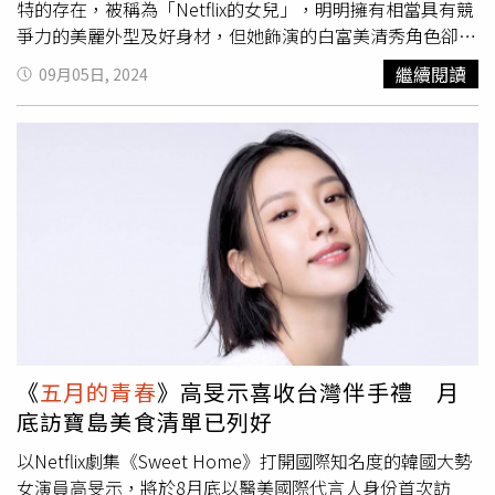
特的存在，被稱為「Netflix的女兒」，明明擁有相當具有競
爭力的美麗外型及好身材，但她飾演的白富美清秀角色卻相
對少，反而勇於挑戰各種具有爭議性的惡女角色。在主演光
繼續閱讀
09月05日, 2024
州事件學運愛情劇《
五月的青春
》以及《Sweet Home》三
季主演之後，高旻示獲得許多矚目，終於在去年以大咖雲集
的《神鬼海底撈》提名以及獲獎無數，包括青龍獎最佳新人
女演員，也獲得百想及大鐘獎另外兩大電影獎的提名肯定，
而緊接在後的最新作品，就是《無聲蛙鳴》。《無聲蛙鳴》
描述平靜的鄉下小鎮裡，金倫奭飾演的民宿老闆全煐夏如常
地營運位於小溪邊的幽靜民宿，某日來了一對神秘的母子，
高旻示飾演的柳誠娥以及她帶來的小男孩卻為全煐夏的人
生，甚至整個小鎮的人們造成了天翻地覆的改變。隔年夏
天，柳誠娥又出現在他的民宿裡，懷抱著巨大的秘密，為了
守護自己的民宿與生活，全煐夏決定採取反擊，一連串以暴
制暴的行為導向未知的結果，甚至牽扯出20年前的連續殺人
《
五月的青春
》高旻示喜收台灣伴手禮 月
命案。《無聲蛙鳴》金倫奭飾演的民宿老闆遇上神秘母子，
底訪寶島美食清單已列好
人生起了天翻地覆的變化。（圖／Netflix提供）身為必須推
動整部戲前進及控制節奏的瘋女人角色，在演技派的國寶級
以Netflix劇集《Sweet Home》打開國際知名度的韓國大勢
大前輩金倫奭面前，高旻示絲毫沒有氣短，從演技到氣勢都
女演員高旻示，將於8月底以醫美國際代言人身份首次訪