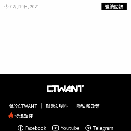
印象深刻的李周映，在記者會上爆料和李瑞鎮頂著強風在屋
繼續閱讀
02月19日, 2021
頂上拍戲時，男方竟然獨自霸佔兩個暖爐，李瑞鎮聞言當場
忍不住拿起塑膠吸管戳她；隨後被問到連續兩部作品都是接
拍同電視台戲劇的理由時，李瑞鎮不改老實又傲嬌的本色表
示：「並非因為我是電視台的粉絲才這麼做，而是因為喜歡
這齣劇的體裁才接演的」，可愛的舉動及發言令現場爆笑不
斷。提到「收視公約」，金永哲對此豪氣承諾：「若收視率
能達到13%的話，我會自掏腰包送1000人各4美元！」
（「4美元」是金永哲的經典台詞）。《聲死一線TIMES》
2/21起每周日、一於遠傳friDay影音更新。此外，呂珍九也
於睽違小螢幕近兩年之後，藉由新作《怪物》回歸，本劇是
以被發配邊疆的兩位菁英警察，為了抓住連環殺人犯而打破
法律與原則，刻劃人類多面性的心理驚悚片，在預告曝光後
便被網友譽為是經典電影《殺人回憶》的戲劇版。呂珍九9
歲時曾演過申河均的童年時期，他開心表示因為當初都沒能
關於CTWANT
聯繫&爆料
隱私權政策
和前輩碰到面，一直都很希望能再度合作，相隔14年後終於
圓夢。呂珍九9歲時曾演過申河均的童年時期，他開心表示
發燒熱搜
一直很希望再度合作，相隔14年後終於圓夢。（圖／friDay
Facebook
Youtube
Telegram
影音提供）申河均對此卻爆笑回覆說，自己當初在片場有見