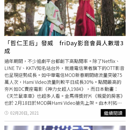
到晛在劇中飾演從光州長大、首爾大學醫學院第一名的優等
生「黃熙太」，一直在和旁人的偏見對抗的他，偶然回到故
鄉光州時遇到了意外事件。高旻示則飾演獨自離開家鄉來到
光州討生活的護士「金明晞」，即使生活辛苦依然懷抱著去
德國留學的夢想。韓國1980年代的光州事件，主要是指全
斗煥政變上台、光州遭到血腥軍事鎮壓的歷史慘事，近年來
「哲仁王后」發威 friDay影音會員人數增3
已先後被《我只是個計程車司機》、《華麗的假期》引為故
成
事背景拍成電影，不過導演宋閔燁強調《
五月的青春
》劇情
並非著重在特定歷史事件上，而是想把當時年輕人的單純與
過年期間，不少追劇平台都創下高點閱率。除了Netflix、
美好，以及熱血面對命運時所遭遇的生活趣事和偶然邂逅呈
LINE TV、KKTV知名站台外，就連電信業者旗下的OTT影音
現出來，相信觀眾看了不會觸及歷史傷痛但會勾起情懷。劇
也呈現逆勢成長。如中華電信MOD新春期間總流量突破75
中精心打造的場景、時代感、道具以及人物的言行方式，對
萬人次，Hami Video流量則較平日成長30%。點閱最高的
於年輕演員來說都很陌生，李到晛為了演繹那個時代的愛
夯片如DC賣座電影《神力女超人1984》，而日本動畫：
情，特別請教父母當年是如何相遇、相戀的，高旻示則靠參
《天竺鼠車車》也超多人看。金馬得獎好片《親愛的房客》
考大量影音作品、紀錄片來惡補。friDay影音復古浪漫感性
也於 2月18日於MOD與Hami Video搶先上架。由木村拓哉
時代劇《
五月的青春
》， 5月4號起每周二、三獨家更新。
主演的《教場II》、綾瀨遙主演的《天國與地獄》亦獲得甚
繼續閱讀
02月20日, 2021
背景設定在1980年代的韓國，李到晛特別請教父母當年如
多日劇迷青睞。遠傳「friDay影音」本周亦宣布在新春期間
何相遇、相戀。（圖／friDay影音提供）
開出紅盤，統計新註冊會員數較去年同期增加3成；用戶觀