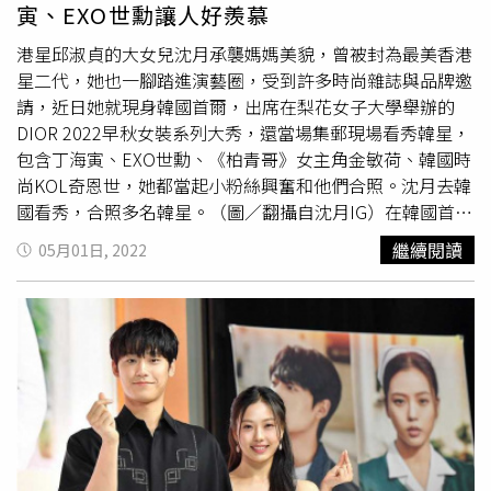
事件最後產生奇異的連動性。「未被觀察的世界與有被觀察
寅、EXO世勳讓人好羨慕
的世界，兩者是否會有一樣的結果？」或者「沒有被觀察到
的行為，會不會影響到事件的結果？」《無聲蛙鳴》以20年
港星邱淑貞的大女兒沈月承襲媽媽美貌，曾被封為最美香港
前和20年後，看似完全無關的兩場兇殺案開啟，雙線敘事，
星二代，她也一腳踏進演藝圈，受到許多時尚雜誌與品牌邀
不特別區隔年代，加上中間不時使用的倒敘、虛實交錯與魔
請，近日她就現身韓國首爾，出席在梨花女子大學舉辦的
幻寫實手法，的確在前期會讓人產生困惑，隨著劇情逐步推
DIOR 2022早秋女裝系列大秀，還當場集郵現場看秀韓星，
進，觀眾便會逐步理解，重點並不在於找出兇手或他們的犯
包含丁海寅、EXO世勳、《柏青哥》女主角金敏荷、韓國時
案手法，而是被迫出現在「犯罪情境」裡，既不是加害者，
尚KOL奇恩世，她都當起小粉絲興奮和他們合照。沈月去韓
也不是被害者的人們，而這些人，就是片名中所謂的「青
國看秀，合照多名韓星。（圖／翻攝自沈月IG）在韓國首爾
蛙」。森林裡的樹倒下了，沒有人聽見，旁邊的青蛙無論是
梨花女子大學舉辦的DIOR 2022早秋女裝系列大秀，請來多
繼續閱讀
05月01日, 2022
被樹壓倒，或是被彈飛的石塊擊中，同樣在無人的森林裡，
位韓星看秀站台，包含滑冰選手金妍兒、BLACKPINK成員
那麼就算他們發出再響亮的叫聲，是不是同樣也等於無聲？
Jisoo、Red Velvet成員Yeri、EXO成員世勳、秀智Suzy、安
這些周邊人物的人生同樣被兇殺案徹底改變，或許也與受害
孝燮、南柱赫、丁海寅、趙怡賢及《
五月的青春
》的女星高
者相同，從此走上了悲慘的道路。罕見選擇以周邊人物的視
旻示、《柏青哥》女主角金敏荷、韓國時尚KOL奇恩世等。
角出發，《無聲蛙鳴》中拉出20年的分隔線，以「汽車旅館
而港星邱淑貞的女兒沈月也受邀，特地從香港飛往韓國現
連續殺人命案」和「深山木屋民宿殺人事件」作為互文及對
身。《柏青哥》女主角金敏荷（左）、EXO世勳（右）。
照，20年前與20年後，遭到殺人案波及的兩個家庭，一邊
（圖／翻攝自沈月IG）她在社群網站上寫下，「I had such
選擇揭露真相，一邊是為了維持平靜生活而選擇隱瞞事實，
a great time，the dior fall 2022 fashion show was
同樣是無辜的青蛙，兩者分別會造成什麼後果，而命運又會
magnificent」，並曬出和在場韓星的合照，包含丁海寅、