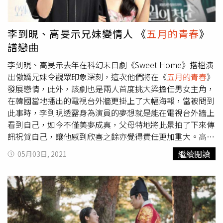
如何將他們牽在一起？以強烈的美術、攝影和場景設計塑造
EXO世勳、《柏青哥》女主角金敏荷、韓國時尚KOL奇恩
出美麗詭譎的場景，加上包括金倫奭、高旻示、尹啟相、李
世、韓國街拍女王Irene Kim等，也讓不少粉絲超羨慕，更
姃垠等實力派華麗演員群的加持，《無聲蛙鳴》上線之後在
忌妒她疫情期間還能飛韓國和歐巴近距離合照。
李到晛、高旻示兄妹變情人 《
五月的青春
》
全球都取得不錯觀看成績，也引發兩極的討論評價，imdb
譜戀曲
有7.0分，但爛番茄的新鮮程度只有43%。不過無論好壞，
有討論度的劇就有流量，無論喜歡與否，《無聲蛙鳴》都成
李到晛、高旻示去年在科幻末日劇《Sweet Home》搭檔演
功創造了再一部話題韓劇，以及高旻示的人生角色再一部預
出傲嬌兄妹令觀眾印象深刻，這次他們將在《
五月的青春
》
定。《無聲蛙鳴》Netflix播映中。自介：資深媒體工作者，
發展戀情，此外，該劇也是兩人首度挑大梁擔任男女主角，
曾任國際中文版封面及電影線採訪編輯。成長於港片最輝煌
在韓國當地播出的電視台外牆更掛上了大幅海報，當被問到
的80年代，相信在黑黑的電影院裡痛哭一場的神奇療癒力，
此事時，李到晛透露身為演員的夢想就是能在電視台外牆上
沒有一場好電影不能解決的事，如果有，那就看兩場。
看到自己，如今不僅美夢成真，父母特地將此景拍了下來傳
訊祝賀自己，讓他感到欣喜之餘亦覺得責任更加重大。高旻
示則回憶起自己當初離開故鄉北上到首爾學演戲，就住在電
繼續閱讀
05月03日, 2021
視台所在的汝矣島附近，每天搭公車經過時都會望著電視台
期許自己將來能有所成就，現在終於看到大樓外牆外掛著自
己的海報，直呼「感覺很不真實」。《
五月的青春
》是一齣
以1980年5月韓國光州民主化運動為背景的復古浪漫劇，劇
情以大時代底下熱血逐夢和受迫於現實的年輕人為主軸，講
述發生在他們日常生活中的有趣、動人故事和唯美愛情。李