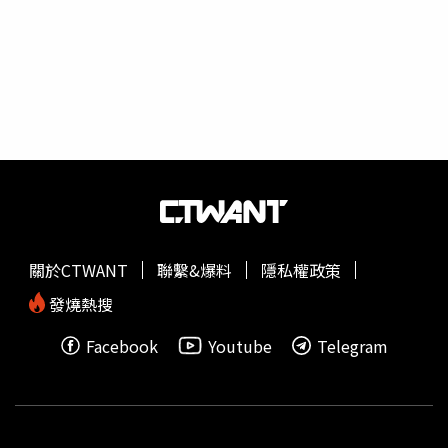
走到舞台中央接受眾人祝賀時，茱莉忽然又再度衝上台。茱
莉聲稱達席爾瓦不符合參賽資格，強行摘除后冠。（圖／翻
攝自Mrs Sri Lanka World節目畫面）茱莉聲稱達席爾瓦不符
合參賽資格，強行摘除后冠。（圖／翻攝自Mrs Sri Lanka
World節目畫面）原來，茱莉聲稱達席爾瓦已離婚，不符合
參賽資格，隨後在眾人面前出手搶行奪下后冠，據朱莉表
示，「選美比賽有項規則，你必須是已婚，而且沒有離婚，
后冠將由亞軍奪得」，她隨後走向達席爾瓦並用力拉扯、強
行摘除她頭上的后冠，讓現場觀眾一陣錯愕傻眼。茱莉聲稱
達席爾瓦不符合參賽資格，將后冠給了亞軍。（圖／翻攝自
Mrs Sri Lanka World節目畫面）達席爾瓦當下相當難堪氣到
關於CTWANT
聯繫&爆料
隱私權政策
離場。（圖／翻攝自Mrs Sri Lanka World節目畫面）當朱莉
將后冠摘下後，立刻往亞軍頭上戴，達席爾瓦當下相當難堪
發燒熱搜
氣到離場，由於被強行摘冠，也導致達席爾瓦頭部受傷，而
Facebook
Youtube
Telegram
她隨後透過社群媒體和記者會喊冤，指自己目前只是和丈夫
分居，尚未離婚，並表示將採取法律手段維護自己的權益。
上屆冠軍兼現任「世界太太」的茱莉。（圖／翻攝自
@Caroline Jurie臉書）比賽主辦單位事後也連忙出面滅
火，重申承認比賽結果，向達席爾瓦致歉並把后冠物歸原