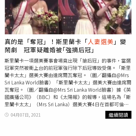
真的是「奪冠」！斯里蘭卡「
人妻選美
」變
鬧劇 冠軍疑離婚被｢強摘后冠｣
斯里蘭卡一項選美賽事會場竟出現「搶后冠」的事件，當選
冠軍突然被衝上台的前冠軍強行除下后冠導致受傷。「斯里
蘭卡太太」選美大賽由達席爾瓦奪冠。（圖／翻攝自@Mrs
Sri Lanka World臉書）「斯里蘭卡太太」選美大賽由達席爾
瓦奪冠。（圖／翻攝自@Mrs Sri Lanka World臉書）據《英
國廣播公司》（BBC）和《太陽報》的報導，這場名為「斯
里蘭卡太太」（Mrs Sri Lanka）選美大賽4日在首都可倫坡
舉行，由達席爾瓦（Pushpika De Silva）奪冠，就在主持人
繼續閱讀
04月07日, 2021
宣布，2020年度斯里蘭卡太太得獎者20號的佳麗後，達席
爾瓦緩緩登上后座，並由上屆冠軍兼現任「世界太太」的茱
莉（Caroline Jurie）替她戴上后冠，接下來，當達席爾瓦