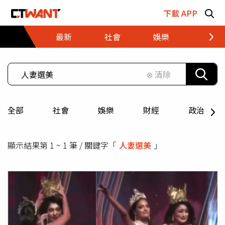
跳至主要內容區塊
下載 APP
最新
社會
娛樂
財經
⊗ 清除
全部
社會
娛樂
財經
政治
顯示結果第 1 ~ 1 筆 / 關鍵字「
人妻選美
」