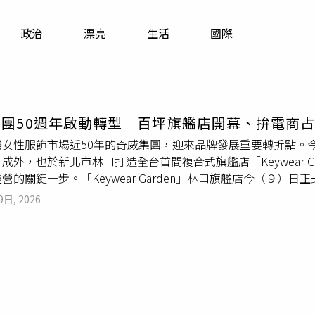
寵物
政治
漂亮
生活
國際
運勢
運動
梅酒
團50週年啟動轉型 百坪旗艦店開幕、拚電商占
灣女性服飾市場近50年的奇威集團，迎來品牌發展重要轉折點。
成外，也於新北市林口打造全台首間複合式旗艦店「Keywear 
營的關鍵一步。「Keywear Garden」林口旗艦店今（９
核心，延伸至
人寵親子裝
、寵物食品與生活用品，並導入東笙鞋履、
9日, 2026
時結合咖啡輕飲與植栽空間，打造具停留性的消費場域，強化體
文表示，過去消費者認識奇威始於服裝，但隨著生活型態轉變，
ear Garden正是品牌策略升級的具體呈現。事實上，在台灣
不高，卻能穩定展店，其關鍵在於高度精準且忠誠的客群結構。
ear Garden」旗艦店，佔地近百坪，規劃２層樓複合式生活
據奇威內部數據，目前約85%營收來自VIP會員，多為五、六年
群。該客群重視專業形象與服裝質感，對價格敏感度相對較低，品