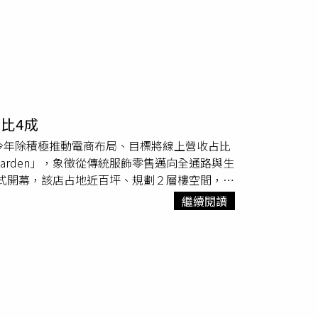
比4成
今年除積極推動電商布局、目標將線上營收占比
Garden」，象徵從傳統服飾零售邁向全通路與生
）日正式開幕，該店占地近百坪、規劃２層樓空間，以
京美機能商品與自有品牌HANA HANA等選
繼續閱讀
驗式零售。白手起家、一手打造奇威品牌的董事
「現在賣的不只是衣服，而是一種生活方式」，
核心商圈中，奇威長期盤據三角窗店面，儘管年輕客層
奇威集團於林口打造全台首間「奇威花園
空間，象徵品牌發展的重要里程碑。（圖／奇威集團提
級生，具備穩定收入與消費能力，包括教師、公
牌單價約落在4000至6000元區間，仍具穩定