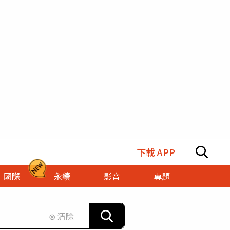
下載 APP
國際
永續
影音
專題
⊗ 清除