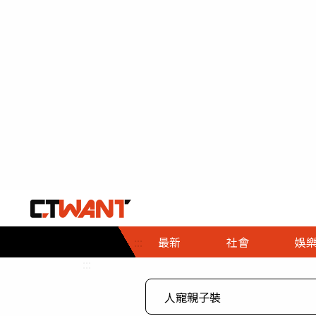
社會首頁
娛樂首頁
財經首頁
政
:::
最新
社會
娛
時事
即時
熱線
:::
直擊
大條
人物
調查
專題
３Ｃ