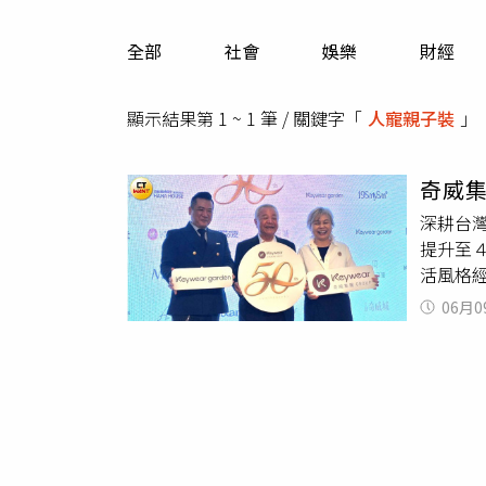
人物
汽車
全部
社會
娛樂
財經
專欄
房產新勢力
顯示結果第 1 ~ 1 筆 / 關鍵字「
人寵親子裝
」
奇威集
深耕台
提升至４
活風格經
女裝為
06月0
品，同
長何博
Keyw
能見度
Keyw
供）根
務員等族