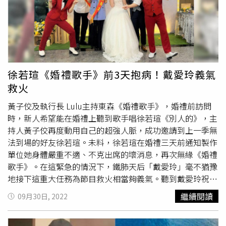
「Shining On!閃亮新未來遊行」全新打造的20週年慶主題
遊行;第二波推出2.0版人魚實境表演。一整年的慶典活動，
遊客都能感受到海洋公園歡樂氛圍～遠雄悅來大飯店（圖／
遠雄海洋公園提供）。遠雄悅來大飯店總統套房（圖／遠雄
海洋公園提供）。遠雄海洋公園自2002年開幕至今已20
年，為迎接非凡意義的20週年，遠雄海洋公園自2019年開
徐若瑄《婚禮歌手》前3天抱病！戴愛玲義氣
始，不斷升級園區內的軟、硬體設施，打造全齡化主題樂
救火
園，包括全台首座虛實合一「探險島水族館」、2020年加
入全齡式遊樂設施「鯨魚大冒險、大章魚沙灘等」、2021
黃子佼及執行長 Lulu主持東森《婚禮歌手》，婚禮前訪問
年升級園區熱門設施「親親海洋夜未眠」的體驗內容及休憩
時，新人希望能在婚禮上聽到歌手唱徐若瑄《別人的》，主
空間等，更打造全台第一座在樂園內的「賞星擁海宿營車-
持人黃子佼再度動用自己的超強人脈，成功邀請到上一季無
藍鯨艙」。遠雄海洋公園20週年Shining on!閃亮新未來遊行
法到場的好友徐若瑄。未料，徐若瑄在婚禮三天前通知製作
（圖／遠雄海洋公園提供）。遠雄海洋公園賞星擁海宿營車
單位她身體嚴重不適、不克出席的壞消息，再次無緣《婚禮
－藍鯨艙（圖／遠雄海洋公園提供）。在2022年這個重要
歌手》。在這緊急的情況下，鐵肺天后「戴愛玲」毫不猶豫
的一年，遠雄海洋公園不僅邀請金曲視覺設計師顏伯駿設計
地接下這重大任務為節目救火相當夠義氣。聽到戴愛玲祝福
20週年慶典全新品牌識別，用歡笑突破虛實的界線，擴增體
新人婚後生活的祝詞，黃子佼立刻吐槽。（圖／東森提供）
繼續閱讀
09月30日, 2022
驗的次元溝通，以創新互動開拓嶄新數位世界，邀請遊客共
戴愛玲表示她只唱過朋友的婚禮，這樣替朋友以外的新人唱
同創作，悠遊於社群國度的探險家，更加連結遠雄海洋公園
祝歌則是頭一回。談起印象中最深刻的婚禮，戴愛玲透露是