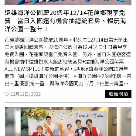
「同類」有相同效果，甚至有過之而不及，騙過好幾代人至
今。研究團隊也表示，有關人魚木乃伊的製作目的、工藝等
遠雄海洋公園慶20週年12/14花蓮鄉親享免
疑問還有待釐清，未來可能還會有新發現。
費 當日入園還有機會抽總統套房、暢玩海
洋公園一整年！
花蓮遠雄海洋公園歡慶20週年，特別在12月14日當天祭出
三大優惠回饋遊客，與海洋公園同為12月14日生日壽星享
免費入園，花蓮鄉親當日免費入園，另外，當日入園遊客還
有機會抽中遠雄悅來大飯店總統套房+遠雄海洋公園年票。
ALL NEW SMILE！嶄新的笑容，迎接遠雄海洋公園20週年
慶典（圖／遠雄海洋公園提供）。海洋公園在20週年慶，祭
出三重優惠;第一重，與海洋公園同為12月14日生日壽星，
現場出示法定證件，可享當日免費。第二重，海洋公園12月
繼續閱讀
12月12日, 2022
14日回饋花蓮鄉親，設籍在花蓮或身份證開頭為U之鄉親，
現場出示法定證件，可享當日免費。第三重，凡12月14日
當天入園遊客(限前1000名;3歲以下兒童恕不發送)，還能參
加抽獎，有機會抽中價值近9萬元的遠雄悅來大飯店總統套
房住宿一晚及海洋公園年票;海洋公園週年慶活動，已在9月
17日首波活動，推出花車遊行全新亮相、華麗再升級!!