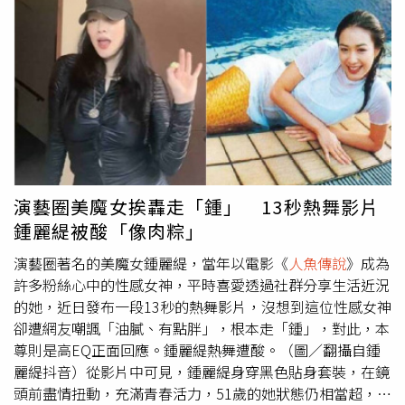
20週年的全新里程，更斥資3億加入全新遊樂設施、全新主
10年友情的好姐妹鍾麗緹當年（2016）以她經典代表作
題區，並動員上百位來自國際百老匯的演員、舞者、歌手及
《
人魚傳說
》為靈感打造的海洋風婚禮。黃子佼問她當時是
人魚專業演員，打造全台唯一真人實境美人魚與海牛共游的
否有發生哪些趣事？戴愛玲透露當時看到許多大咖電影明
演出體驗「美人魚的神秘傳說」，將於20週年慶典打開
人魚
星，但卻遲遲想不起見過誰，被Lulu吐槽：「姐，是不是最
傳說
的神祕面紗。All New Smile嶄新的笑容，邀請大家一
印象深刻，所以忘光光。」戴愛玲解釋她那時不僅是婚禮歌
同搭乘海洋夢想號冒險啟航。官方網站：www.farglory-
手也是伴娘，完全是忙昏頭啊！婚禮當天，戴愛玲演唱她從
oceanpark.com.tw粉絲專頁：
2002年唱到現在，過了20年仍經典不敗的〈對的人〉，以
https://www.facebook.com/Fargloryhop
及同樣膾炙人口的搖滾情歌〈千年之戀〉，讓婚禮現場馬上
從溫馨的氣氛轉成轟聲雷動的演唱會，賓客們彷彿置身在搖
滾區、全都嗨瘋了。戴愛玲最後也不忘獻上真誠祝福，祝這
演藝圈美魔女挨轟走「鍾」 13秒熱舞影片
對彼此都是初戀、交往近10年，最後攜手走入婚姻的新人，
鍾麗緹被酸「像肉粽」
願他們的愛情能橫亙千年，還羨慕地說：「每天醒來能這樣
看著彼此的微笑，一定很幸福。」一旁身為人夫的黃子佼立
演藝圈著名的美魔女鍾麗緹，當年以電影《
人魚傳說
》成為
馬吐槽，表示這都是沒結過婚的人想像的，「結過婚的人都
許多粉絲心中的性感女神，平時喜愛透過社群分享生活近況
知道醒來就是眼屎、口水…，聞到嘴巴臭就叫對方去刷
的她，近日發布一段13秒的熱舞影片，沒想到這位性感女神
牙。」《婚禮歌手》第二季最終章將於10月1日晚間8點於
卻遭網友嘲諷「油膩、有點胖」，根本走「鍾」，對此，本
東森綜合首播。
尊則是高EQ正面回應。鍾麗緹熱舞遭酸。（圖／翻攝自鍾
麗緹抖音）從影片中可見，鍾麗緹身穿黑色貼身套裝，在鏡
頭前盡情扭動，充滿青春活力，51歲的她狀態仍相當超，果