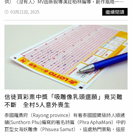
供）〈沒有人〉MV由新銳導演莊柏林編導，創作風格一向
夢幻詼諧的他，爲柯朋宇發想了一個關於陪伴故事。全片使
繼續閱讀
03月21日, 2025
用iPhone 16 Pro拍攝，希望以好友視角出發，展開一場陪
伴心碎失戀、療癒心靈再找回自我的旅程，MV除了與歌曲
「無怨無悔為對方付出」的概念深度結合之外，透過鏡頭也
還原柯朋宇與大文私下相處的真實模樣。大文過年時以人魚
裝搶先發布致敬《第六感情緣之
人魚傳說
》的賀年短片，已
於社群平台突破50萬點閱，引起不的小話題。而隨著〈沒有
人〉MV上線，柯朋宇表示：「這幾個月有很多令人感到傷
心的事情，期待這首溫暖的歌曲能夠撫慰並且陪伴每一顆受
傷的心。」
信徒買彩票中獎「吸雕像乳頭還願」竟災難
不斷 全村5人意外喪生
泰國羅勇府（Rayong province）有著泰國國寶級詩人順通
鋪(Sunthorn Phu)編寫的著名詩篇（Phra AphaiMani）中的
巨型女海妖雕像（Phisuea Samut），這處熱門景點，這座