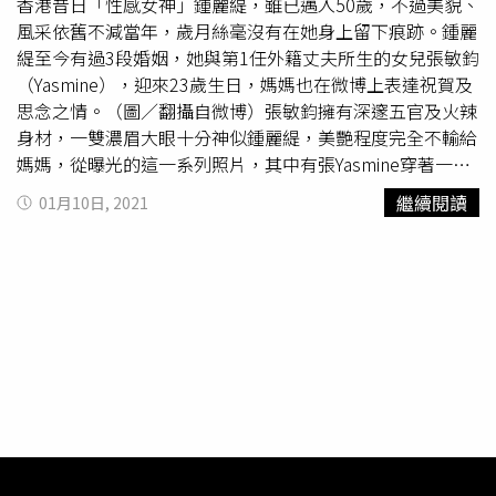
曝不認識「人魚前輩」鍾麗緹，讓其他人直呼有代溝，可見
香港昔日「性感女神」鍾麗緹，雖已邁入50歲，不過美貌、
即使是經典，也需要人們持續相傳才能延續傳奇。
風采依舊不減當年，歲月絲毫沒有在她身上留下痕跡。鍾麗
緹至今有過3段婚姻，她與第1任外籍丈夫所生的女兒張敏鈞
（Yasmine），迎來23歲生日，媽媽也在微博上表達祝賀及
思念之情。（圖／翻攝自微博）張敏鈞擁有深邃五官及火辣
身材，一雙濃眉大眼十分神似鍾麗緹，美艷程度完全不輸給
媽媽，從曝光的這一系列照片，其中有張Yasmine穿著一襲
酒紅色單肩禮服，長髮散落在胸前，微側身躺在沙發上，擺
繼續閱讀
01月10日, 2021
出撩人S曲線，宛如當年鍾麗緹在《
人魚傳說
》的性感風
韻。鍾麗緹（右）與大女兒Yasmine（左）。（圖／翻攝自
微博）Yasmine完美復刻老媽性感神韻。（圖／翻攝自微
博）鍾麗緹1998年嫁給英國籍丈夫Glen Ross，育有大女兒
Yasmine；第2任丈夫則是台灣音樂製作人嚴錚，生下2個女
兒嚴稚晴（Jaden）及老么嚴稚稜（Cayla）；前2段婚姻都
是離婚收場，直到2015年，鍾麗緹與小12歲的男星張倫
碩，因合作真人秀節目而日久生情，於隔年閃電結婚，一家
人生活幸福美滿。鍾麗緹的3個女兒。（圖／翻攝自微博）