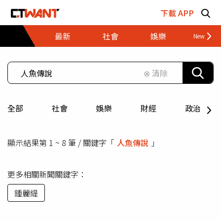
跳至主要內容區塊
下載 APP
最新
社會
娛樂
財經
⊗ 清除
全部
社會
娛樂
財經
政治
顯示結果第 1 ~ 8 筆 / 關鍵字「
人魚傳說
」
更多相關新聞關鍵字：
鍾麗緹