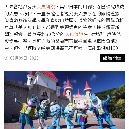
特（Praset Phanuekthong）來向神明請罪。普拉塞特表
世界各地都有美
人魚傳說
，其中日本岡山縣佛寺圓珠院收藏
示，他見到雕像附近住了不少靈魂，因此他祈求神靈不要再
的人魚木乃伊，一直被確信者視為美人魚存在的關鍵證據，
奪取任何人的性命，並原諒做出不敬行為的信徒。泰國一名
但倉敷藝術科學大學和倉敷自然歷史博物館組成的團隊分析
信徒買彩票中獎後，竟在還願時吸吮了雕像的乳頭，疑似觸
這尊「美人魚」後，卻得到美麗誤會的答案。據《讀賣新
怒神靈，導致厄運頻傳，甚至有5人喪命。（圖／翻攝自
聞》報導，這尊長約30公分的
人魚傳說
在18世紀江戶時代
The Thaiger網頁）
被漁民捕獲，其死亡時的驚駭面容還被畫進《梅園魚譜》
中，但它是何時交給寺廟供奉已不可考，僅能追溯到1903
年的文件記載。研究團隊去年2月則在圓珠院協助下，和民
繼續閱讀
02月09日, 2023
俗界共同調查人魚真相。人魚木乃伊確定為做工精細的人造
物。（圖／翻攝自倉敷藝術科學大學）令存在論者失望的
是，經電腦斷層掃描、放射性碳定年法等多道科學檢測，這
尊有肉食魚類牙齒、靈長類的五官和雙手，沒有骨頭卻有魚
鰭的人魚，其實是19世紀末的人造產物，其外皮由紙或魚皮
製成，頭部黏上哺乳動物毛髮和魚類牙齒，且大部分上半身
由紙和布製作，再以石膏塑形，下半身則被加上常見於日本
的黃姑魚鱗片和魚鰭。人魚木乃伊被黏上哺乳類毛髮和魚類
鱗片。（圖／翻攝自倉敷藝術科學大學）換言之，這尊人魚
木乃伊連「拼裝動物」都不是，卻和過去用拼裝動物製成的