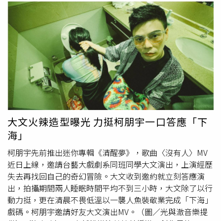
大文火辣造型曝光 力挺柯朋宇一口答應「下
海」
柯朋宇先前推出迷你專輯《清醒夢》，歌曲〈沒有人〉MV
近日上線，邀請台藝大戲劇系同班同學大文演出，上演經歷
失去再找回自己的奇幻冒險。大文收到邀約就立刻答應演
出，拍攝期間兩人睡眠時間平均不到三小時，大文除了以行
動力挺，更在清晨不畏低溫以一襲人魚裝敬業完成「下海」
戲碼。柯朋宇邀請好友大文演出MV。（圖／光與澈音樂提