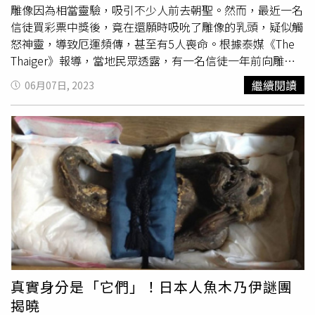
雕像因為相當靈驗，吸引不少人前去朝聖。然而，最近一名
信徒買彩票中獎後，竟在還願時吸吮了雕像的乳頭，疑似觸
怒神靈，導致厄運頻傳，甚至有5人喪命。根據泰媒《The
Thaiger》報導，當地民眾透露，有一名信徒一年前向雕像
許願，希望買了彩票可以中獎，若願望達成，他將重回故地
繼續閱讀
06月07日, 2023
吸吮雕像的乳頭以示答謝。沒想到這名信徒果真願望成真，
而他也信守承諾，吸吮了雕像的乳頭。未料這名信徒還願
後，當地開始接連發生一連串的厄運，先是有3人在一場車
禍中慘烈喪生，最近一周又有一名小孩溺斃、還有女子在車
上輕生，更詭異的是，這些死亡案件都在雕像附近，令當地
人聯想，是不是這名信徒的行徑觸怒神靈，導致無辜的人喪
生。據了解，這名女海妖在《
人魚傳說
》中的角色，是為了
誘惑一位迎娶美人魚為妻的泰國王子，這名王子後來受不了
化身作美女的女海妖誘惑，拋妻棄子而再娶，直至女妖露出
真面目，王子後悔已來不及，甚至被糾纏不放！根據當地民
眾說法，若是願望實現後，都會選擇為雕像表演泰國傳統舞
蹈，或是獻上特定物品表示感謝，對於這名信徒吸吮雕像乳
真實身分是「它們」！日本人魚木乃伊謎團
頭的做法確實很無禮，為了避免再有無辜民眾犧牲，他們找
揭曉
了自稱可以用蛇和神明或超自然靈魂交流的泰國男子普拉塞