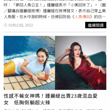
呼：「夢回人魚公主！」鍾麗緹表示「小美回來了」。（圖
／翻攝自鍾麗緹微博）鍾麗緹在微博發文，表示自己穿上美
人魚服，在水中游的時候，彷彿回到拍《
人魚傳說
》的日
子，並感嘆：「時間過的好快啊，還是你們心中的小美
繼續閱讀
02月12日, 2022
嗎？」只見影片中她跳下水後所展現出的優雅泳姿，讓人好
似回到90年代。儘管鍾麗緹已年過半百，卻還能在美人魚服
的束縛下輕鬆翻身，並展現出她凹凸有致的身材，火辣曲線
不僅不會輸給年輕的自己，還因成熟的魅力，多了年少時所
沒有的嫵媚感。鍾麗緹在水中優游。（圖／翻攝自鍾麗緹微
博）粉絲們看到她重扮經典，紛紛直呼：「不老女神」、
「夢回人魚公主」、「心中唯一的美人魚，無人能夠替
代」，眼見粉絲熱烈回應，鍾麗緹還親自留言：「謝謝你們
一路對我的支持，愛你們喲。」由鍾麗緹和鄭伊健主演、金
城武與鄭則仕擔任配角的《第六感奇緣之
人魚傳說
》在
1994年上映後轟動一時，鍾麗緹在劇中的人魚扮相，至今
仍是難以超越的經典。鍾麗緹在水中優游。（圖／翻攝自鍾
性感不輸女神媽！鍾麗緹出賣23歲混血愛
麗緹微博）不過，主演改編自日本漫畫，描述撿到「美男
女 低胸側躺超火辣
魚」的台劇《我家浴缸的二三事》24歲演員蔡凡熙，日前自