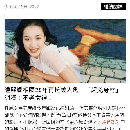
然不負演藝圈美魔女的名號，沒想到影片曝光後卻遭部分網
繼續閱讀
04月15日, 2022
友吐槽，「為什麼我看著很尷尬、油膩、包得像粽子一
樣」，甚至還有網友直接認為，「我覺得她衣品有問題」。
鍾麗緹（右）近日素顏出鏡。（圖／翻攝自微博）先前更有
網友分享了鍾麗緹的畫面截圖，畫面中的她素顏現身，樣貌
和膚質狀其實相當的好，但是鍾麗緹雙眼上的假睫毛卻讓她
的容顏大崩壞，厚重誇張的眼睫毛和她的素顏形成「嚴重反
差」，看起來相當不搭，當時有酸民直接留言表示，「好嚇
人、也太像蟑螂腳」。對於這次被網友狂酸「油膩、有點
胖」，本尊則是親自現身回覆，「這個是我鍛鍊的衣服，最
主要的是舒服、適合運動，所以姐姐沒考慮這麼多，下次注
意，不穿黑色塑膠袋了，一定美美的」。面對網友嘲諷，鍾
麗緹大方回應。（圖／翻攝自鍾麗緹抖音）還有有網友建
鍾麗緹相隔28年再扮美人魚 「超兇身材」
議，「女神啊，現在的你不是過去的你了，別這樣打扮
網讚：不老女神！
啦」，對於網友的好心提醒，鍾麗緹則表示，「現在的我跟
以前的我始終沒變，因為我的心態一直都是22歲」，她認為
性感女星鍾麗緹今年雖然已經51歲，但美艷外貌和火辣身材
女性最重要就是多疼愛自己，靠著健康和自信讓自己更美麗
卻幾乎不受時間影響，她今(12日)在微博分享重披美人魚裝
動人。
的影片，和觀眾一起回憶她在《第六感奇緣之
人魚傳說
》中
的經典扮相，而網友們更驚訝於她的凍齡美貌與身材，直