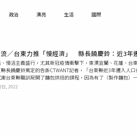
寵物
政治
漂亮
生活
國際
運勢
運動
梅酒
潮流／台東力推「慢經濟」 縣長饒慶鈴：近3年
活、慢活主義盛行，尤其新冠疫情衝擊下，東漂宜蘭、花蓮、台
縣長饒慶鈴篤定的告訴CTWANT記者，「台東縣近3年遷入人口
感謝台東縣職訓局開了麵包烘焙的課程，因為有了（製作麵包）
幸運，能夠靠賣麵包生存下來。」就台東縣戶籍登記資料統計數字
2日, 2022
19年4,273人、2020年4,478人，到了2021年成長到4,5
台東購置房產後，長住或假日來台東生活，但卻未將戶籍遷入台
人或許更多，卻無法有效統計。」饒慶鈴補充。每年台灣熱氣球
圖／報系資料庫）「經縣府訪查後，青年返鄉較為明顯的鄉鎮有
代表統計，光2021年就有超過百位青年返鄉創業。其中原住民
東，第二種則是城鄉二地居。為了提升部落餐飲服務水準，饒慶
合作，引進餐食設計、空間美化、服務優化等專業團隊輔導，透