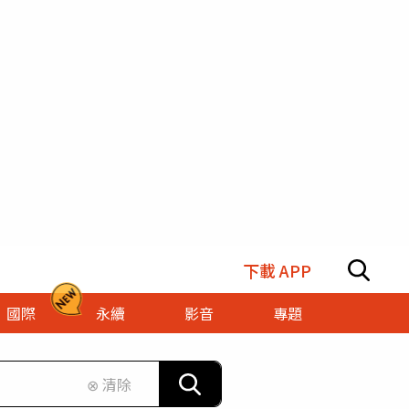
下載 APP
國際
永續
影音
專題
⊗ 清除