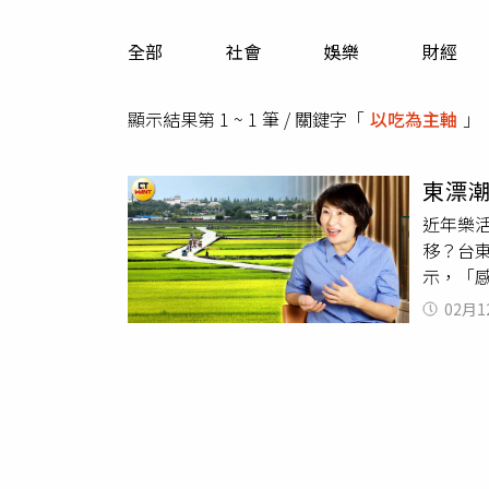
人物
汽車
全部
社會
娛樂
財經
專欄
房產新勢力
顯示結果第 1 ~ 1 筆 / 關鍵字「
以吃為主軸
」
東漂
近年樂
移？台東
示，「
也相當
02月1
數由20
口，在
台東的
高。（
地鄉民
遷回台
宮共同