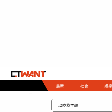
社會首頁
娛樂首頁
財經首頁
政
:::
最新
社會
娛
時事
即時
熱線
:::
直擊
大條
人物
調查
專題
３Ｃ