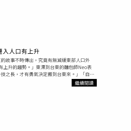
遷入人口有上升
東的故事不時傳出，究竟有無減緩東部人口外
有上升的趨勢。」東漂到台東的麵包師Neo表
一技之長，才有勇氣決定搬到台東來。」「自己
來看，近3年從6都及外縣市遷入台東縣的人口
繼續閱讀
05人，呈上升趨勢。「有許多新移居台東生活的外縣市人
東，如東海岸的東河鄉都蘭村，因此實際上移居
嘉年華總是吸引許多旅客造訪台東，辨識度相當
縱谷線的池上鄉，還有南迴線。」她說。另據當
青年返鄉有兩種型態，第一種是將工作及生活重心
鈴表示，縣府攜手君品酒店米其林三星級餐廳頤
過創造消費端，刺激族人重新復耕傳統作物、擔