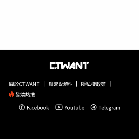
泥土也沒被翻動過，故推斷2座墓碑應該都是假的。警方調
查才知道，原來是劇組拍戲忘記撤離的拍攝道具。警方後續
根據監視器畫面查出，前一晚有輛載滿大量貨物的貨車行經
這片草地，離開時卻少掉許多貨物。聯繫車主後才知道，這
些墓碑原來是一個劇組的拍攝道具，拍片後就移除，卻忘記
撤離道具，遺留在現場，警方最後也順利聯繫到拍戲的劇
組。事後劇組工作人員表示，「墓碑是我們自己做的假墓，
劇情就是男一遇到了傷心事，去他父親的墳前傾訴」。劇組
因為並未先通知當地相關部門，加上人員、車輛問題，導致
假墓沒來得及清理，才鬧出這場嚇人的烏龍。
關於CTWANT
聯繫&爆料
隱私權政策
發燒熱搜
Facebook
Youtube
Telegram