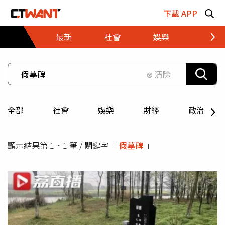
跳至主要內容區塊
下載 APP
最新
社會
娛樂
財經
⊗ 清除
全部
社會
娛樂
財經
政治
顯示結果第 1 ~ 1 筆 / 關鍵字「
假墓碑
」