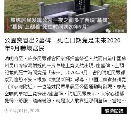
公園突冒出2墓碑 死亡日期竟是未來2020
年9月嚇壞居民
清明將至，許多民眾都會回家鄉掃墓祭祖。然而日前中國蘇
州昆山冷家灣附近的一片草地上竟突然出現2座墓碑，上頭
記載的死亡時間竟是「未來」2020年9月，害的附近民眾都
感到惶恐不安。根據《搜狐新聞》報導，中國江蘇省蘇州昆
山冷家灣附近，一位陸姓民眾早晨至公園運動時發現，原先
空曠的草地上竟多出2座墓碑，附近民眾表示，大家心裡都
覺得不舒服、議論紛紛，就是沒人敢靠近那個墓碑。當地相
關規定指出，民眾不可隨意設立墓碑，附近居民於是通報警
繼續閱讀
04月01日, 2020
察處理，經過警方調查發現，墓碑上死亡時間竟是未來的
2020年9月，立碑時間也是2020年秋天，且墓碑主人竟然
「查無此人」，另外，2座墓碑底座都是保麗龍製成，周遭