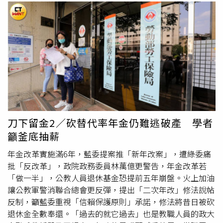
刀下留金2／砍替代率年金仍難逃破產 學者
籲釜底抽薪
年金改革實施滿6年，藍委提案推「新年改案」，遭綠委痛
批「反改革」，政院政務委員林萬億更警告，年金改革若
「做一半」，公教人員退休基金恐提前五年崩盤。火上加油
讓公教軍警消聯合總會更反彈，提出「二次年改」修法說帖
反制，籲藍委重視「信賴保護原則」承諾，修法將昔日被砍
退休金全數奉還。「過去的就它過去」也是教職人員的政大