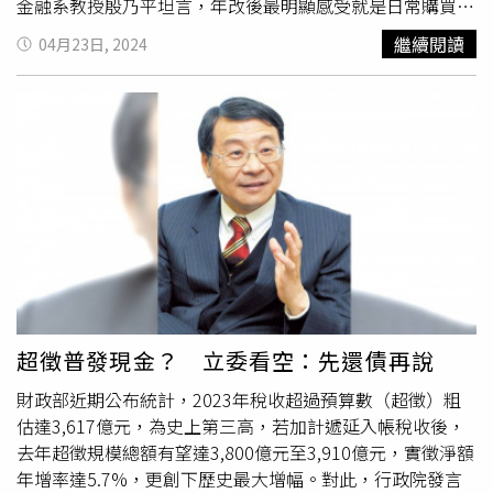
金融系教授殷乃平坦言，年改後最明顯感受就是日常購買力
縮水，還得面臨「既得利益者」的酸評，公教負面感受深。
繼續閱讀
04月23日, 2024
但他仍認為，年改有其特殊時空背景，「往者已矣、應追來
者」。針對立委建議整合各類退休金，成立主權基金，殷乃
平也提醒，若只抄淡馬錫「外殼」而無「實質」，年金操作
績效仍難樂觀。他建議立委思考，政府近年有龐大歲計剩餘
及超徵稅收，可立法規範，用歲計剩餘、超徵稅收，優先撥
補各種年金缺口，徹底處理年金破產風暴，讓年輕勞工及公
教放心（不會只繳錢卻領不到）後，再提高公教、勞工提撥
退休金數額，同步搭配「以績效優先」年金管理改革，才能
一勞永逸避開年金「入不敷出」大難題。財政部日前公布
2023年稅收超徵新台幣3860億元，金額創史上第3高，將卸
任的閣揆陳建仁表示，不會再發現金給民眾，要
優先還債
，
再考慮補貼台電、勞保、健保。（圖／記者黃鵬杰攝）「即
超徵普發現金？ 立委看空：先還債再說
使公教年金替代率砍完10年，仍無法避免退休基金破產」曾
財政部近期公布統計，2023年稅收超過預算數（超徵）粗
任立委的殷乃平認為，年金困境結在「入不敷出」，這要怪
估達3,617億元，為史上第三高，若加計遞延入帳稅收後，
當年設計制度的高官，未料到市場利率會不斷下修趨近零，
去年超徵規模總額有望達3,800億元至3,910億元，實徵淨額
設計出類似18％優惠存款「脫離現實的產品」，責任不能推
年增率達5.7%，更創下歷史最大增幅。對此，行政院發言
給繳交年金的底層公教扛。他說，若年金已努力節流，破產