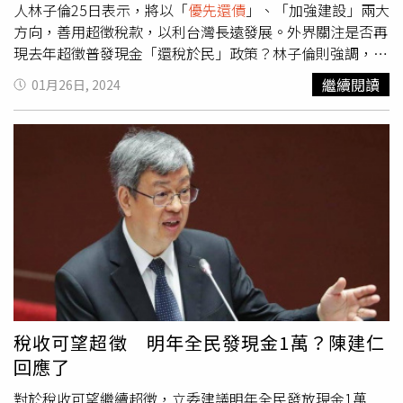
人林子倫25日表示，將以「
優先還債
」、「加強建設」兩大
危機仍揮之不去，主政官員就應警覺沒抓到問題核心，不應
方向，善用超徵稅款，以利台灣長遠發展。外界關注是否再
故步自封。殷乃平認為，動輒要扣檢討者「反改革」大帽
現去年超徵普發現金「還稅於民」政策？林子倫則強調，相
子，既沒同理心又看扁公教，但等哪天公教團結群起反彈
關經費運用會堅守財政紀律，暫無普發現金規劃。針對行政
時，社會已經被撕裂得差不多，只有政客笑開懷。前立委李
繼續閱讀
01月26日, 2024
院說法，國民黨立法委員曾銘宗今受訪表示，建議行政院踏
德維直言，綠營將年改案視為「選戰工具」，仗著昔日立委
實一點，超徵稅賦應全數用以「還債」，才是健全財政良
過半，包裹立法，強逼公教吞苦果，如今勞保也瀕臨破產，
方。曾銘宗舉例，光112年度中央政府1年以上公共債務未
難道還要「如法炮製」，讓所有退休族淪「均貧」，引爆更
償餘額已暴增到6兆6,748億元，為蔡政府執政以來新高，
大社會危機？他認為，只會砍年金替代率，就是最偷懶、最
「債留子孫」是蔡政府留下的未爆彈，中央政府卻老是以還
不負責任的官員，國民黨既成國會最大黨，當然有責任督促
債有成模糊潛在負債問題，賴清德520上任後馬上就要扛
通盤檢討。全國教師工會總聯合會秘書長劉欽旭警告，教師
責，根本笑不出來。曾銘宗補充，行政院「加強建設」說法
的年改後遺症其實已經浮現，在公教年金改採「確定提撥
相當抽象，預料只是宣傳手段，以蔡英文總統第一任「前瞻
制」後，許多屆退教師怕退休金縮水、拒絕退休，學校沒缺
基礎建設」來說，編列13項達新台幣2.49兆特別預算，目前
額給年輕老師，無法新陳代謝，學生、家長也都不滿，年改
看來執行效果不彰，未來若真將超徵稅賦用以建設，也是得
的複雜性絕非「年輕老師免擔憂領不到退休金」能一言以蔽
以「特別預算」送立院審查，但是第11屆新國會已非民進黨
之。全教總警告，公教年改貿然上路後遺症已經出現，例如
絕對多數，無法強行通過，八成會被退回，屆時也只會淪為
老師出現延退現象，師資老化難代謝。圖為教師團體抗議公
稅收可望超徵 明年全民發現金1萬？陳建仁
執政與在野陣營互批「阻擋建設」、「債留子孫」的口水
教退撫新制倉促上路。（圖／報系資料照）他說，當初年改
回應了
戰，無助國家發展。曾銘宗呼籲，蔡政府應妥善將超徵稅款
倉促上路，政府很多承諾都沒做到，例如政府曾承諾公教有
規劃用以還債，不僅讓下台的身影漂亮些，也才有助國家永
對於稅收可望繼續超徵，立委建議明年全民發放現金1萬
年資補償金，考試院曾說五年內檢討，迄今都沒下文，盼新