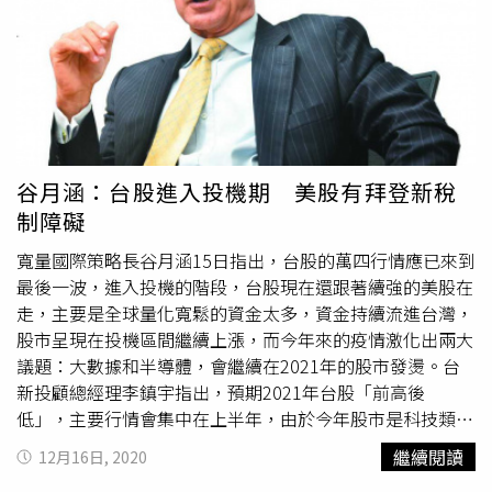
非不能發，應把經濟果實跟民眾共享，但是根據預算法，特
別條例不能亂編，必須用在國防緊急設備、經濟重大變故及
重大災變等。當前執政黨是在外界壓力下編列特別條例，甚
至實施到2025年，那時總統蔡英文都卸任了，質疑這是空
白授權的大支票。副總召賴香伶表示，如果國人對於紓困或
還稅還是停留在制定特別條例解決，那國家財政不會安穩及
正常化。所謂的特別條例及特別預算在蘇內閣任內已經從過
谷月涵：台股進入投機期 美股有拜登新稅
去的例外變常態。所以不免讓大家擔心，空白支票是由民進
制障礙
黨政府寫，把總統的意志貫在法律條文裡面，實在讓人大開
眼界。因此普發現金不過就是用來解決民意反彈及轉移不滿
寬量國際策略長谷月涵15日指出，台股的萬四行情應已來到
的工具。
最後一波，進入投機的階段，台股現在還跟著續強的美股在
走，主要是全球量化寬鬆的資金太多，資金持續流進台灣，
股市呈現在投機區間繼續上漲，而今年來的疫情激化出兩大
議題：大數據和半導體，會繼續在2021年的股市發燙。台
新投顧總經理李鎮宇指出，預期2021年台股「前高後
低」，主要行情會集中在上半年，由於今年股市是科技類股
主打，觀察市場資金目前漸漸轉移到成長股，2021年電子
繼續閱讀
12月16日, 2020
產業中小型股有機會表現，年增率可約二成；一旦疫苗研發