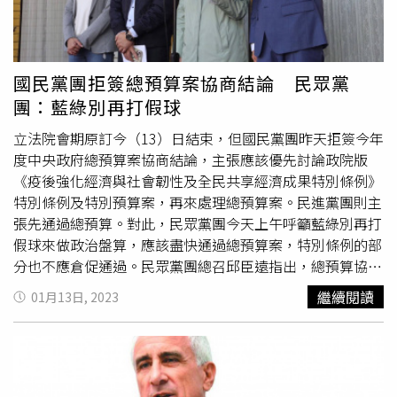
雲表示，歲入超過預算數應該不會有4000億元這麼多，9月
營所稅暫繳，因為有些產業營運仍受疫情影響，所以財政部
今年仍給予部分企業免辦暫繳，稅收與歲入情形要到10月才
會更明朗。惟即使稅收、歲入執行良好，莊翠雲認為應該
優
國民黨團拒簽總預算案協商結論 民眾黨
先還債
、減少舉債。部分立委如林楚茵、費鴻泰關心金融營
團：藍綠別再打假球
業稅是否降稅問題。金管會主委黃天牧表示，希望金融營業
稅可以降回2％，莊翠雲也首度表態，會參考金管會意見，
立法院會期原訂今（13）日結束，但國民黨團昨天拒簽今年
「態度開放」。據財政部評估，即使金融營業稅降至2％，
度中央政府總預算案協商結論，主張應該優先討論政院版
但是非銀保的金融營業稅也會進入國庫，不再挹注金融業特
《疫後強化經濟與社會韌性及全民共享經濟成果特別條例》
別準備金，整體國庫稅收還是增加，初估會增加38億元。
特別條例及特別預算案，再來處理總預算案。民進黨團則主
張先通過總預算。對此，民眾黨團今天上午呼籲藍綠別再打
假球來做政治盤算，應該盡快通過總預算案，特別條例的部
分也不應倉促通過。民眾黨團總召邱臣遠指出，總預算協商
期間各黨的攻防都尊重，但民眾黨身為務實的政黨，主張總
繼續閱讀
01月13日, 2023
預算仍要通過，所以呼籲藍綠兩黨別打假球及做過多的政治
盤算。特別條例的部分也應建立在
優先還債
及合理公平的社
會分配的兩大原則之下。因決策過程大撒幣，完全沒有以民
為本，因此民眾黨團主張必須嚴審。幹事長張其祿指出，執
政黨為了救民意而發現金，雖然因為確實有超徵事實所以並