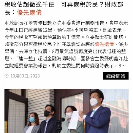
望政府會持續來帶動國家的建設和民間的投資，使得臺灣成
稅收估超徵逾千億 可再還稅於民？財政部
為一個更加堅韌的情況，所以我們所有的財務都會投入國務
長：
優先還債
的發展，然後使臺灣未來能夠更永續、更健全的發展。
財政部長莊翠雲昨日赴立院財委會進行業務報告，會中表示
今年出口已經連續12黑，預估第4季可望轉正，她並表示，
今年的稅收可望超過預算數約千億元。立委賴士葆即關切，
超徵部分是否還稅於民？惟莊翠雲認為應該
優先還債
、減少
舉債。去庫存化持續，8月景氣燈號再度亮出代表低迷的藍
燈，「連十藍」超越金融海嘯時期，國發會主委龔明鑫昨赴
立院經委會業務報告，對於立委追問何時變燈時表示，8月
出口雖衰退，但幅度已到個位數，期待9月數字「Maybe轉
繼續閱讀
10月03日, 2023
正」，希望9月景氣分數和燈號能有所突破，是有一些機
會。景氣逐漸好轉，立委曾銘宗關心，今年前8月全國賦稅
收入已經達到2兆4581億元，年增8.7％，是否有機會超過
預算數？莊翠雲預估，今年確實可望超過預算數，以中央賦
稅收入的話，應該可超過1000億元、加計地方政府則超過
1100億元。賴士葆則提出，歲入實收數已經達到2.09兆
元，而今年的預算數是2.5兆元，他推算，今年歲入有機會
超過3兆元，超過預算數4000億元，是否要還稅於民？莊翠