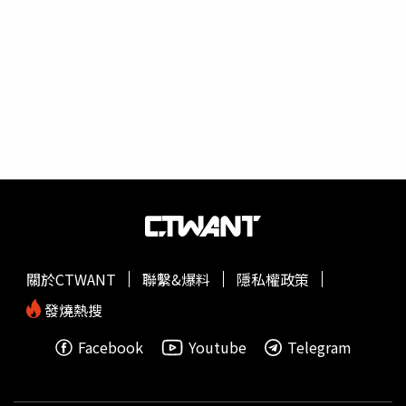
更明確，今年大跌的傳產類股也會回升，估測能有五至六成
的成長空間。北威冬季論壇「2021年全球經濟的機會與挑
戰」15日舉行，兩位股市專家在會中作出上述表示。谷月涵
認為，美股藏有「假收益」和「負債代」的因素，恐怕會在
美國新任總統拜登的新稅制中，形成美股EPS的不利條件，
是2021年股市走升的障礙。他指出，美國上市公司在疫情
期間利用低利率，借錢從市場買回自己股票，成為「企業負
債增加，股本減少」，加上川普總統推動降稅，股數減少稅
率調降，美股EPS一直上調，對股價有幫助，但現在「是不
是該有新措施，要求企業保留資金或
優先還債
」。谷月涵估
計，已確定接任美國總統的拜登，第一個政策應會是把稅制
拉回來，自然對企業獲利就會有衝擊，對美股形成不利的因
素。而且，拜登也要處理美國持續增加負債、對經濟影響卻
關於CTWANT
聯繫&爆料
隱私權政策
愈來愈沒有效率，也會成為資本市場的新干擾。李鎮宇則肯
定台灣的電子產業的含金量會在2021年繼續發亮，政府部
發燒熱搜
會祭出打炒房措施，市場上閒置資金可能會流入股市，台股
Facebook
Youtube
Telegram
方面仍可以投資半導體，尤其美商蘋果公司也不斷推出新處
理器與硬體，明年台積電情勢依舊相當看好，另外其他中小
型股也仍有機會。