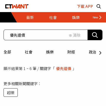
跳至主要內容區塊
下載 APP
最新
社會
娛樂
財經
⊗ 清除
全部
社會
娛樂
財經
政治
顯示結果第 1 ~ 6 筆 / 關鍵字「
優先還債
」
更多相關新聞關鍵字：
超徵