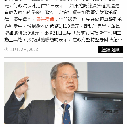
續發展。
元，行政院長陳建仁21日表示 ，如果確認總決算確實還是
政府盤點年改政策錯誤與疏失，盡速修正，畢竟不論各職類
有歲入歲出的賸餘，政府一定會持續來加強堅守財政的紀
別工作者現在是否還年輕，有天都要退休「沒人是局外
律，優先還本、
優先還債
；他並透露，原先在總預算編列的
人」。針對立委建議比照星國，整合各類退休金成立主權基
過程當中，償還還本的債務1,110億元，都執行完畢，並且
金提高操作績效「開源」，學者提醒，星國淡馬錫的成功在
增加還債150億元。陳揆21日出席「倉前安居社會住宅開工
於，該國採特殊「類社會主義」治國、人民甘之如飴，淡馬
動土典禮，接受媒體聯訪時表示，在政府堅持堅守財政紀
錫也致力避免基金操作遭「政治干預」。反觀台灣，退休基
律，並且努力投入建設，帶動民間投資，台灣的經濟發展相
金操盤官員為穩官位，津津樂道於護盤股市，操作績效再差
繼續閱讀
11月22日, 2023
當地穩健，在這6年來，政府總決算的歲入歲出都有賸餘，
也是「好官我自為之」，年金總體水位難以上升，長此以
而且去年甚至高達將近5,000億元，所以我們在疫後就能夠
往，也只能動腦筋反覆砍年金替代率。
來加強台灣社會的韌性，並且跟全民共享經濟的成果。至於
在財政方面，陳揆說，我們原先在總預算編列的過程當中，
要償還還本的債務1,110億元，已經都執行完畢，並且增加
還債150億元；原先要舉債的1,700億元，由於財政狀況良
好，不需舉債。關於稅收方面，陳揆說，詳細的稅收狀況，
還要有關部會再來加以盤整確認，如果確認以後，我們總決
算確實還是有歲入歲出的賸餘，政府一定會持續來加強堅守
財政的紀律，優先還本、
優先還債
，而且積極投入各項的建
設，使得台灣能夠更加地堅韌。在這樣的過程當中，我們希