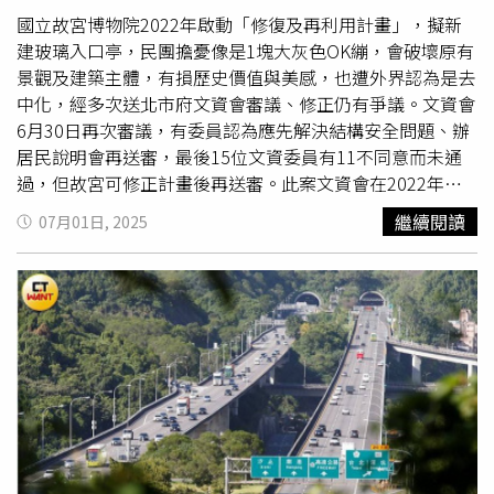
朝方大表認同，直指自己一向重視特殊學童的潛能發展，在
國立故宮博物院2022年啟動「修復及再利用計畫」，擬新
上任竹北市長後，便推動「早療先行 VIP 通道」，就是希望
建玻璃入口亭，民團擔憂像是1塊大灰色OK繃，會破壞原有
能鼓勵這些孩子融入社會、積極參與各式活動。他回憶，
景觀及建築主體，有損歷史價值與美感，也遭外界認為是去
2024年12月市公所首度舉辦「半城路跑」，就特別邀請包
中化，經多次送北市府文資會審議、修正仍有爭議。文資會
含華光「芥子青年」們一同參加，讓青年成為竹北城市盛事
6月30日再次審議，有委員認為應先解決結構安全問題、辦
的一部分。他呼籲，心智障礙者需要的不是被同情或給予，
居民說明會再送審，最後15位文資委員有11不同意而未通
而是該以平等、尊重的態度看待。鄭朝方感性表示，每份捐
過，但故宮可修正計畫後再送審。此案文資會在2022年首
助都是幫助芥子青年奔向更光亮未來的力量，今年第二屆竹
度審查，決議不同意通過但得修正後再送審，故宮陸續在
繼續閱讀
07月01日, 2025
北「半城路跑」也會邀請社福團體躬逢其盛，一般民眾也可
2024年10月、今年5月及6月陸續檢送修正計畫。負責設計
在10月7日前上竹北市公所報名，一同用雙腳記錄這座城市
的宗邁建築師事務所昨說明，故宮主體建築損壞老化、結構
的進化歷程。
不符當今耐震強度，利用2樓閒置空間設置新入口玻璃亭，
優化空間
動線，還能引入自然光照入地下1、2樓，羅浮宮近
年有新增入口，美國大都會博物館更擴建15次，英國大英博
物館也有增建，但故宮卻停留在2007年。有民團認為，玻
璃亭「像是1塊大灰色OK繃」，影響主體景觀，甚至會擋住
故宮正館建築、遮蔽中軸線及「中山博物院」匾額和主體牆
面，恐已違反《文化資產保存法》；另有民團建議，捷運環
狀線北環段將會在故宮開闢Y28站出入口，應和北市捷運局