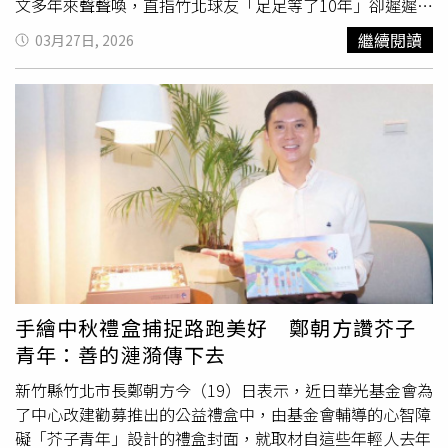
文多年來聲聲喚，直指竹北球友「足足等了10年」卻遲遲沒
有動靜，直到近年新團隊上任後，把體育界建言放在施政藍
繼續閱讀
03月27日, 2026
圖中納入市公所重點建設，情況才漸露曙光。新竹縣竹北市
長鄭朝方（圖）歡迎民眾4月底前每天上午8時到晚間10時
來匹克球場溜溜。（圖／翻攝自竹北市公所媒體群組）鄭朝
方跑行程時觀察到，除了網球等傳統球類有球友「基本盤」
需求外，還有一種結合網球、羽球與桌球元素的「匹克球」
其實也老少咸宜，極具全民推廣潛力。2025年原本「網球
場」老舊更新已經動土，但鄭朝方可沒就此把工程晾在一
旁，他指示公所業務單位即使開工了有必要也該「滾動式調
整」，最後決定進一步
優化空間
，在原定場地基礎上追加新
台幣400萬經費，直接「改設計」在不影響兩座新網球場成
果之下，進一步精準規劃出大新竹首座公立、高品質的匹克
球專項運動場地，畢其功於一役把坪效拉滿發揮極致。鄭朝
手繪中秋禮盒捕捉路跑美好 鄭朝方讚芥子
方說，這座球場披上了紫色外衣，施工期地方「薰衣紫球
青年：善的漣漪傳下去
場」、「極光紫球場」的浪漫美名不脛而走，但除了好看之
外，硬體設備也藏有巧思，除了照明系統充足外，還配置了
新竹縣竹北市長鄭朝方今（19）日表示，近日華光基金會為
舒適的休息座椅，下一期工程也將設置洗手間，相信球友無
了中心改建勸募推出的公益禮盒中，由基金會輔導的心智障
論沐浴陽光或仰望星空，都可享受運動與美學質感兼具的生
礙「芥子青年」設計的禮盒封面，就取材自這些年輕人去年