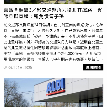
共同開發、解決問題。文資委員劉宗德表示，幾次送審修正
計畫皆未辦當地居民說明會，雖然法規沒問題，但應先向居
直鐵圖翻盤3／駁交通幫角力擾北宜鐵路 賀
民說明修正案再送審；委員詹添全也建議，事務所提出的修
陳旦挺直鐵：避免債留子孫
復再利用涉及建築結構，應先顧及結構安全，再討論玻璃亭
涉及文資問題。最後有15位委員投票，4人同意、11人不同
前交通部長賀陳旦24日強調，台北到宜蘭的鐵路優化，必須
意，未通過修復及再利用計畫。故宮表示，後續將依據文資
以「直鐵」來進行，才是長久之計，自己會站出來，只是看
審議會議結論，再與建築規畫團隊重新檢討並修正後續設計
不下去高鐵這種「破產」型鐵路計畫，不能讓債留子孫，因
方案，廣納各界意見凝聚共識後，再次提報台北市政府文化
此出聲呼籲，與外界認為的交通幫角力無關。近期台北至宜
局審議。
蘭的北宜鐵路優化因著環境影響評估重啟而再度浮上檯面，
由於「高鐵」案預估經費高達新台幣4,000億元，面對這項
規模龐大的建設案，宜蘭人心中有期待也有擔憂。以曾任議
長的縣議員陳文昌等在地者說，高鐵能帶來地方產業與就業
繼續閱讀
06月24日, 2025
機會，改變長年邊緣化的處境；反對者則擔心，家園的純樸
景致與農地資源將因此遭受破壞，一旦高鐵興建，區域內部
的發展模式與生活節奏勢必受到影響，也讓國家軌道政策如
何和地方居民需求取得平衡，成為難解課題。前交通部長賀
陳旦（圖）強調北宜「直鐵」是較佳方案，無關背後工程角
力。（圖／報系資料庫）因著過去的交通專業，賀陳旦研究
北宜高鐵環評表現後直言，北宜鐵路若採高鐵運行，會有