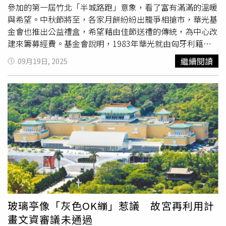
活品味。改善後的網球場除了新增的匹克球場功能外，連帶
參加的第一屆竹北「半城路跑」意象，看了富有滿滿的溫暖
照明也同步優化。（圖／翻攝自竹北市公所媒體群組）值得
與希望。中秋節將至，各家月餅紛紛出籠爭相搶市，華光基
一提的是，竹北市公所特別選在青年節與兒童節前夕啟用球
金會也推出公益禮盒，希望藉由佳節送禮的傳統，為中心改
場，就是想送給青少年一份「動起來」的禮物，從「兒童節
建來籌募經費。基金會說明，1983年華光就由匈牙利籍神
大禮包」首部曲匹克球拍組禮物到這份球場啟用禮，在在都
父葉由根（Rev. Fr. Istvan Jaschko, S.J.）篳路藍縷在新竹
繼續閱讀
09月19日, 2025
鼓勵孩子與家長擱置3C產品，一同攜手走向戶外。官員預
縣關西鎮創立了「華光智能發展中心」，一開始服務六名對
告，今起到4月30日為「Happy Hour」試營運，每天早上8
象，陸續到如今服務將近300位的輕、中、重度及極重度智
點至晚上10點都全面免費開放民眾體驗網球與匹克球運動快
能障礙者、多重障礙者及自閉症患者等，目前服務的對象平
感，也為4月份舉辦「匹克球活力競賽」造勢，歡迎各界踴
均年齡大約45歲，最高年齡者也已經超過70歲。基金會指
躍參與，詳情可看竹北市公所臉書或官網。
出，他們的服務對象大部分來自於貧困及弱勢的家庭，且提
供的是24小時全天候照顧服務，就是希望讓每位服務對象得
到適切及符合人性的照顧及教導，如今以「財團法人天主教
華光社會福利基金會」名義擴大服務範疇，也在2011年打
造「終身安養的家-由根山居」。然而，因應服務對象高齡
化，部分空間與建築需要優化，因此藉這次賣中秋禮盒的機
會籌措改建經費，希望讓大家吃得開心，基金會也能
優化空
間
，讓受服務者住得更舒服。華光基金會「芥子青年」繪畫
玻璃亭像「灰色OK繃」惹議 故宮再利用計
的中秋公益禮盒，封面故事竟是2024竹北「半城路跑」意
畫文資審議未通過
象，看了令人感動。（圖／翻攝自竹北市公所媒體群組）鄭