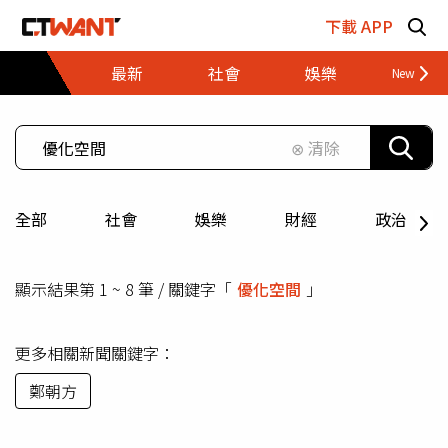
跳至主要內容區塊
下載 APP
最新
社會
娛樂
財經
⊗ 清除
全部
社會
娛樂
財經
政治
顯示結果第 1 ~ 8 筆 / 關鍵字「
優化空間
」
更多相關新聞關鍵字：
鄭朝方