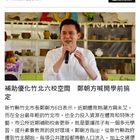
布400項商品降價，不過巧克力、咖啡恐還是會漲價。（圖
2023年的旅館營收來看，屏東（含墾丁）的一般旅館數及
／達志／美聯社）不過 Patton 也坦言，巧克力與咖啡兩大
總營收仍是逐年成長，房價營收從19.7億元成長至22.5億
品項仍受到原物料與國際供應鏈波動影響，價格維持上升趨
元，「如果旅客數真的下滑7成，旅館就要倒一片了，但實
勢。同樣地，好市多財務長 Millerchip 指出，公司正積極推
際上並沒有」。黃正聰分析，原因是客群的改變，2014至
動本地生產，以降低整體成本，Kirkland 有機初榨橄欖油已
2015年期間，大量陸客來台，墾丁為必去景點，若1天內走
成功降價，顯示部分商品仍有
優化空間
。整體而言，自有品
了鵝鑾鼻公園、貓鼻頭公園及社頂公園，這樣會被計算3
牌已成為零售商因應通膨與全球供應鏈風險的關鍵利器，後
次，雖然每個景點都只停留30分鐘，仍然會被算3次。另一
續發展仍值得關注。美國零售掀自有品牌潮！Aldi宣布400
種極端是度假型旅客，或一來再來的回流客，因為表列的景
項商品降價，不過巧克力、咖啡恐還是會漲價。（圖／翻攝
點都已經去過就不會再去，來墾丁就在飯店度假，晚上再去
自X）
逛墾丁大街，這類客人完全沒有到景點，也就沒有貢獻到旅
次，但對墾丁的經濟貢獻卻很大。黃正聰表示，最近有很多
對墾丁的批評，連帶影響民眾對國旅的信心，覺得不如出
補助優化竹北六校空間 鄭朝方喊開學前搞
國。但觀光署統計，2023年每人出國平均消費為6萬481
定
元，一家4口就要24萬元，幾乎可以每周去度假，住到不錯
的國旅，也不用半夜起來等飛機。黃正聰認為，墾丁是有改
新竹縣竹北市長鄭朝方6日表示，近期體育熱潮方興未艾，
進的空間，國旅也有
優化空間
，「但偶爾安排渡假可以更了
而在全台最年輕的竹北市，也全力投入資源在體育和特殊才
解台灣各地的美好」。
藝，市公所近期補助校舍更新，就是要讓孩子有一個多元學
習、提升素養教育的良好環境。鄭朝方指出，從新竹縣政府
遷到竹北開始，每項公共建設都帶動人口流入，加上交通便