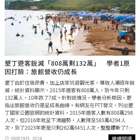
來」。交通部鐵道局局長楊正君則回應，一旦採高鐵運輸系
利器。市場研究公司 Circana 全球副總裁莎莉萊恩斯懷亞特
統，未來將有約三分之一從桃園、新竹、台中及以南高鐵車
（Sally Lyons Wyatt）指出，自有品牌平均售價比全國品牌
站前來的旅客，抵達宜蘭站後，直接轉乘台鐵前往花蓮與台
低20%，且兩者價格差距自2019年以來已擴大38%，進一
東，顯示高鐵有助於國土整體鐵路路網的建構，且高鐵規劃
步提升消費吸引力。沃爾瑪（Walmart）。（圖／達志／美
時會盡量避開水路，讓農業影響降到最低，不至於會有地方
聯社）儘管部分自有品牌商品同樣可能受到關稅影響，但大
憂心的限建問題發生，會持續與地方溝通。
型零售商具備更強供應鏈掌握與議價能力，能有效緩解成本
壓力。沃爾瑪（Walmart）執行長麥米倫（Doug
McMillon）指出，沃爾瑪對自有品牌發展擁有更高掌控權，
墾丁遊客銳減「808萬剩132萬」 學者1原
自有品牌將持續成為向顧客展現超值的重要方式。好市多
因打臉：旅館營收仍成長
（Costco）旗下 Kirkland Signature 品牌亦持續擴大布局，
執行長 Ron Vachris 表示，該品牌銷售增幅已超越公司整體
墾丁由於住宿昂貴，加上店家坑殺觀光客，導致人潮逐年銳
營收。好市多（Costco）。（圖／達志／美聯社）折扣超
減，統計資料顯示，2015年遊客有808萬人，到今年只剩
市 Aldi 更是自有品牌策略的代表，旗下高達90%商品為自
132萬人，10年跌了7成。針對該情況，學者分析原因，更
有品牌。Aldi 首席商務官 Scott Patton 強調，自有品牌是公
指出旅館營收仍是呈成長曲線。有網友在PTT發文，列出墾
司最大差異化優勢，目前僅有4%商品受關稅影響，公司也
丁國家公園官網的統計資料，2015年遊客人數有808萬298
不打算將相關成本轉嫁給消費者。此外，Aldi 近期宣布調降
人次，但2016年就呈下滑趨勢，人數降至583萬4294人
超過400項商品價格，範圍涵蓋蔬果、肉類、乳製品、冷凍
次，到了2023年更是只剩262萬6451人次，整整腰斬了7
品等，約佔全店品項25%。美國零售掀自有品牌潮！Aldi宣
成。不過，靜宜大學觀光系副教授黃正聰指出，從2015至
繼續閱讀
08月29日, 2024