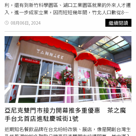
利，還有到新竹科學園區、湖口工業園區就業的外來人才遷
入，進一步成家立業，因而短短幾年間，竹北人口數從8萬
變22萬，尤其學齡兒童數量成長迅速，學校的軟硬體質量，
繼續閱讀
08月06日, 2024
自然成為地方焦點。鄭朝方說，日前前往各校參訪時，發現
各國中小問題不少，歸結有六：首先，竹北國中學生最喜歡
的多功能教室，因屋頂漏水造成地板脫落、教室內舞台飾牆
也腐爛剝落，看了很不捨，公所將會補助抓漏；第二，原為
圖書館的六家國小音樂教室，因為設備陳舊而無桌椅可使
用，且與自然教室相連，上課老是相互干擾，將補助隔音與
新式課桌椅；第三，新社國小桌球室從學生運動空間改建，
現況殘破不堪，實在降低學生學習意願，市府將補助內部裝
修。第四，仁愛國中操場跑道內綠地凹凸不平，易造成師生
跌倒扭傷，市府會補助重鋪；第五，十興國小活動中心，木
地板舞台已使用近二十年有毀損情形，且樓梯扶手搖晃恐造
成上下樓有跌落危險，市府補助重建舞台與扶手設施刻不容
亞尼克雙門市接力開幕推多重優惠 茶之魔
緩；最後，東興國小遊戲場地墊受損嚴重且已逾年限，公所
手台北首店進駐慶城街1號
也會補助逐年汰除。鄭朝方強調，竹北市公所已編列新台幣
302萬元補助經費，提供學校加速修繕腳步，並將在九月開
近期知名餐飲品牌在台北紛紛改裝、展店，像是開創台灣生