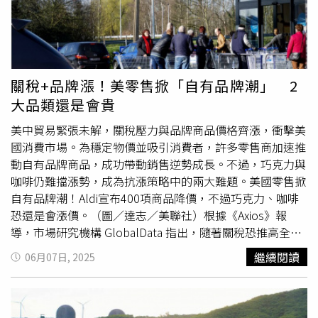
55％效益來自產業外溢效果、21％來自土地利用效益，反
而真正造成的交通改善效益僅佔約2成，既然建設主要目的
號稱是為了交通效益，結果交通效益卻少得可憐，只關注經
濟效益和土地價值提升，這是不對的。賀陳旦直言，高達
4,000億元經費砸下去後，根本難有餘力改善宜蘭在地接駁
關稅+品牌漲！美零售掀「自有品牌潮」 2
系統，反倒若改採成本較低的直鐵計畫，剩餘預算可支援其
大品類還是會貴
他地方建設，比方提供更多公車接駁、規劃微笑單車與其他
交通
優化空間
與設備，藉此發揮更大社會效益。他批評，高
美中貿易緊張未解，關稅壓力與品牌商品價格齊漲，衝擊美
鐵建設的土地增值或甚至「炒地皮」的產值，獲利者根本是
國消費市場。為穩定物價並吸引消費者，許多零售商加速推
建商與少部分地主，若要視為公共建設的整體產值，實在牽
動自有品牌商品，成功帶動銷售逆勢成長。不過，巧克力與
強。宜蘭社區發展聯盟理事長陳世玉（圖）認為若北宜之間
咖啡仍難擋漲勢，成為抗漲策略中的兩大難題。美國零售掀
的鐵路改為直鐵，省下的經費如何建設宜蘭，政府有責說清
自有品牌潮！Aldi宣布400項商品降價，不過巧克力、咖啡
楚。（圖／黃鵬杰攝）宜蘭社區發展聯盟理事長陳世玉則感
恐還是會漲價。（圖／達志／美聯社）根據《Axios》報
性指出，台鐵宜蘭線通車至今101年，對宜蘭人來講「高鐵
導，市場研究機構 GlobalData 指出，隨著關稅恐推高全國
是未來，台鐵是現在」，自己是台鐵人後代，但能理解在地
品牌（national brands）價格，消費者轉向自有品牌趨勢明
繼續閱讀
06月07日, 2025
人想讓高鐵開到宜蘭「觀光帶進來、子孫留下來」的心情，
顯加快。該公司董事總經理尼爾桑德斯（Neil Saunders）
高鐵帶來的龐大財務壓力確實須正視，但若改採直鐵，差額
表示，自有品牌銷售增長已快於整體零售業，若關稅進一步
經費如何妥善改善宜蘭交通與觀光、經濟軟硬體設備，希望
拉高價格，這波轉換潮將更為明顯。目前，自有品牌商品已
能一併呈現給鄉親，才有望真正改善在地生活「把人留下
擺脫過去「廉價仿冒品」形象，成為零售商吸引顧客的重要