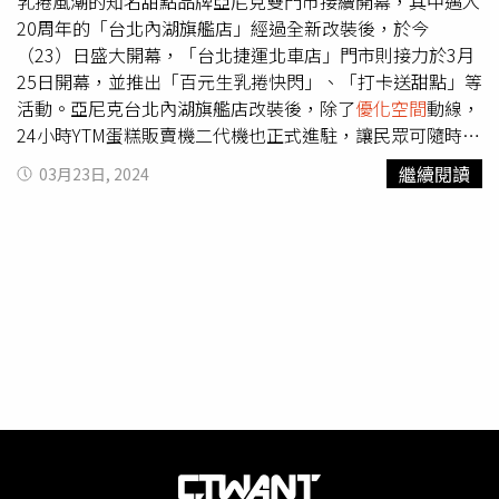
學前完成，盡可能不影響學童的受教權。鄭朝方感性表示，
乳捲風潮的知名甜點品牌亞尼克雙門市接續開幕，其中邁入
引導孩子建立學習興趣、熱情的態度，比考試得到高分更為
20周年的「台北內湖旗艦店」經過全新改裝後，於今
重要，也是新課綱素養教育難能可貴之處。他說，八月11日
（23）日盛大開幕，「台北捷運北車店」門市則接力於3月
起竹北一連串素養教育系列課程會陸續登場，將邀請到知名
25日開幕，並推出「百元生乳捲快閃」、「打卡送甜點」等
網紅「厭世國文老師」、暢銷作家大師兄、補教名師呂捷等
活動。亞尼克台北內湖旗艦店改裝後，除了
優化空間
動線，
躬逢其盛，歡迎共襄盛舉。
24小時YTM蛋糕販賣機二代機也正式進駐，讓民眾可隨時提
領新鮮蛋糕、生乳捲，門市同時增設北海道霜淇淋機座，消
繼續閱讀
03月23日, 2024
費者還可親自動手現擠北海道奶霜冰淇淋。亞尼克內湖門市
內裝呈現濃厚奶霜感，以白色系基底加入樸實木質感，營造
愜意的日式田園風格。（圖／亞尼克提供）全新甜點「柚香
雪波」清爽柔潤、入口即化。（199元，圖／亞尼克提供）
亞尼克推出隨享卡會員專屬驚喜禮，雙店開幕期間入店消
費，有機會獲得「宇治抹茶生乳捲切片」乙份。（圖／亞尼
克提供）為歡慶雙門市接力開幕，亞尼克也打造全新甜點
「柚香雪波」，以戚風蛋糕為靈感，採用日本蛋糕專用麵
粉、葉黃素機能蛋，搭配日本愛媛柚子絲烘烤出充滿蛋香與
空氣感的蛋糕，再淋上特製北海道奶霜，如同童話般皚皚白
雪覆蓋，打造出濃濃日本風的獨特驚喜，即日起於台北內湖
旗艦店、捷運北車店開幕首月獨家限定販售。另外亞尼克與