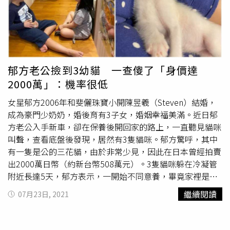
郁方老公撿到3幼貓 一查傻了「身價達
2000萬」：機率很低
女星郁方2006年和斐儷珠寶小開陳昱羲（Steven）結婚，
成為豪門少奶奶，婚後育有3子女，婚姻幸福美滿。近日郁
方老公入手新車，卻在保養後開回家的路上，一直聽見貓咪
叫聲，查看底盤後發現，居然有3隻貓咪。郁方驚呼，其中
有一隻是公的三花貓，由於非常少見，因此在日本曾經拍賣
出2000萬日幣（約新台幣508萬元）。3隻貓咪躲在冷凝管
附近長達5天，郁方表示，一開始不同意養，畢竟家裡是木
地板、布沙發，加上考慮小孩是過敏體質，「不過人生就是
繼續閱讀
07月23日, 2021
這樣，最後媽媽就是輸了。」全家人時不時圍著3隻小貓，
看著牠們曬太陽、喝水或是小打小鬧，最終喵星人成功收服
地球人。3隻貓咪成為家中新成員。（圖／翻攝自臉書／好