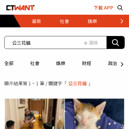
跳至主要內容區塊
下載 APP
最新
社會
娛樂
財經
⊗ 清除
全部
社會
娛樂
財經
政治
顯示結果第 1 ~ 1 筆 / 關鍵字「
公三花貓
」