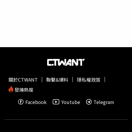
門媳婦的秘密生活郁小方）郁方昨（22日）透露，撿回來的
3隻小貓，一隻橘貓是公的，另外2隻三花貓，分別為一公、
一母，後來收到很多人反應，說三花貓很少有公的，但她沒
養過貓咪，不是很懂，因此又換了一個醫生再確認一次，最
後確定是公的三花貓。3隻貓咪成為家中新成員。（圖／翻
攝自臉書／好門媳婦的秘密生活郁小方）郁方開心說，「然
後老爺Google發現，公的三花貓在日本被稱為招財貓，就
是我們常常買回來當伴手禮的那一隻，在日本曾經拍賣出
2000萬日幣（約新台幣508萬元）身價，在日本代表著『幸
運』，因為萬分之三的機率很低。」貼文曝光後，粉絲紛紛
留言「每一隻都是可愛又療癒的貓寶貝，怎麼可能會賣
關於CTWANT
聯繫&爆料
隱私權政策
呢」、「三花很少有公的不代表沒有，要起大厝了」、「進
了家門，就是一輩子的家人，所以無價」。好友吳淡如則稱
發燒熱搜
讚，「好可愛。」
Facebook
Youtube
Telegram