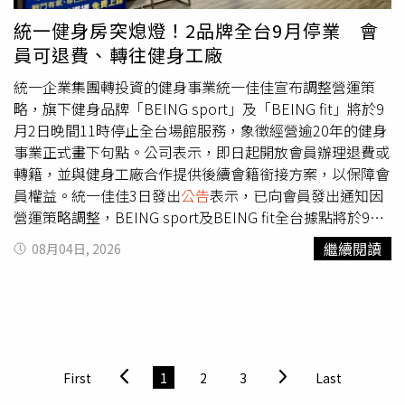
戶，可透過LINE首頁右上角的「設定」，進入「關於
統一健身房突熄燈！2品牌全台9月停業 會
LINE」確認目前使用的App版本；iPhone與iPad用戶則可開
員可退費、轉往健身工廠
啟「設定」，進入「一般」中的「軟體更新」查看系統版
本，Android手機則可在系統設定中檢查是否有可用更新。
統一企業集團轉投資的健身事業統一佳佳宣布調整營運策
官方也強調，部分舊手機即使目前仍能正常開啟LINE，但
略，旗下健身品牌「BEING sport」及「BEING fit」將於9
在11月上旬停止支援後，仍可能無法繼續使用相關服務。因
月2日晚間11時停止全台場館服務，象徵經營逾20年的健身
此，若裝置已無法升級至最低需求版本，建議用戶提前備份
事業正式畫下句點。公司表示，即日起開放會員辦理退費或
聊天紀錄，並確認LINE帳號已綁定電話號碼、Apple ID或
轉籍，並與健身工廠合作提供後續會籍銜接方案，以保障會
Google帳號，以便未來更換裝置時能順利轉移資料，避免
員權益。統一佳佳3日發出
公告
表示，已向會員發出通知因
重要對話與帳號資訊遺失。
營運策略調整，BEING sport及BEING fit全台據點將於9月
2日晚間結束所有健身服務，未來公司將把資源集中於Spa
繼續閱讀
08月04日, 2026
美容相關業務，不再經營健身俱樂部。為協助會員完成後續
安排，統一佳佳表示，即日起至9月2日止，每日上午10時
至晚間10時，將於各館安排專人協助辦理退費、會籍轉換等
相關事宜，會員可依自身需求選擇最適合的方案。此外，公
司也宣布與健身工廠合作，自8月3日至8月9日期間，健身
工廠將派員進駐全台BEING sport場館，提供會員轉籍諮詢
First
1
2
3
Last
服務。原BEING sport及BEING fit會員若轉為健身工廠年約