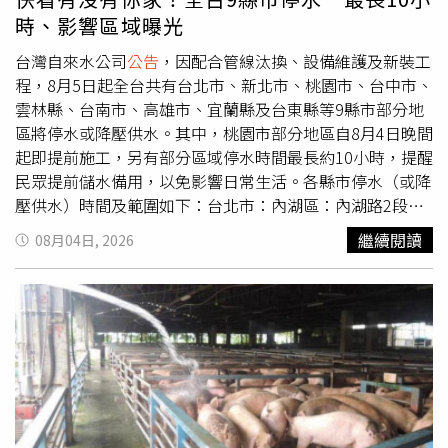
將持續快速增加。聯盟期待透過《失智症基本法》，保障失
重新展店，相關規劃仍待公司後續安排，尚未公布新的營運
時、影響區域曝光
智者的平等參與、支持性決策及社會融入，打造兼顧人權、
時程或地點。
尊嚴與安全的共生社會。不只醫療長照 也涉及生活中的各
台灣自來水公司
公告
，因配合管線汰換、設備維護及新裝工
項權益徐文俊強調，《失智症基本法》不是只為已確診者而
程，8月5日起全台共有台北市、新北市、桃園市、台中市、
制定，更攸關每個家庭能否及早發現、及時獲得醫療與照顧
雲林縣、台南市、高雄市、宜蘭縣及台東縣等9縣市部分地
資源；也關係到失智者在金融、職場、交通及司法等不同場
區將停水或降壓供水。其中，桃園市部分地區自8月4日晚間
域，是否仍能受到平等對待，並享有應有的權利與尊嚴。因
起即提前施工，另有部分區域停水時間最長約10小時，提醒
此，台灣失智症協會主張透過《失智症基本法》，建立跨部
民眾提前儲水備用，以免影響日常生活。各縣市停水（或降
會協調與制度支持，讓失智者及其家庭在不同人生階段都能
壓供水）時間及範圍如下：台北市：內湖區：內湖路2段
獲得較完整的保障。【延伸閱讀】下廚做飯與失智症風險降
179巷226至256號，以及179巷61弄、63弄、65弄、67
繼續閱讀
08月04日, 2026
低有關？專家：烹飪過程眉角多 助大腦保持靈活女性失智
弄、69弄、71弄、73弄、75弄、77弄、79弄、81弄全巷
症盛行率比男性高！醫揭4可能原因 更年期後應警惕
弄；224弄1至27號、10至12號。09:00至16:00。信義區：
https://www.healthnews.com.tw/readnews.php?
基隆路1段172巷。11:00至15:00。中山區：五常街53巷至
id=69325
民族東路410巷。11:00至15:00。士林區：社子街146巷、
146巷7弄、150巷2號至8號。11:30至15:30。新北市：三重
區：五谷王南街及附近巷弄。10:00至16:00。三重區：重陽
路1段20巷、重陽路1段26巷。11:00至15:00。三重區：溪
尾街（仁華街至仁愛街）單、雙號側。11:30至15:30。新店
區：安和路3段2號至44號。10:00至16:00。中和區：立德