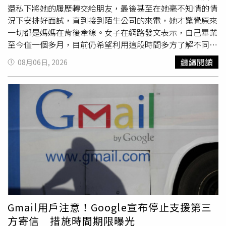
重大訊息時，
公告
時間可能不夠即時，且
公告
內容恐有錯
還私下將她的履歷轉交給朋友，最後甚至在她毫不知情的情
誤，進而影響投資人資金規劃與市場資訊判斷。對此，金管
況下安排好面試，直到接到陌生公司的來電，她才驚覺原來
會已要求證交所及集保所調查緯創重大訊息的發布時點是否
一切都是媽媽在背後牽線。女子在網路發文表示，自己畢業
符合規定，以及
公告
內容是否存在不實或錯誤情形。若查證
至今僅一個多月，目前仍希望利用這段時間多方了解不同職
屬實，將依規定處以新台幣3萬元至50萬元違約金。由於此
缺，找到真正適合自己的工作，因此並未急著投入職場。然
繼續閱讀
08月06日, 2026
次受影響股東約40萬人，主管機關也要求相關單位儘速完成
而，在母親眼中，她似乎已經到了必須立刻就業的時候，幾
調查。此外，證期局表示，目前國內採自辦股務的上市櫃公
乎每天都會詢問履歷投遞情況，以及是否有企業通知面試。
司數量不多，單一企業約4家，若連同企業集團計算約有10
她形容，母親如今對任何一通電話都抱著期待，只要手機鈴
家。緯創即屬少數自辦股務企業之一。若此次調查結果顯示
聲響起，就會立刻關心是不是公司來電。有一次只是外送員
公司在股務作業管理上確有重大疏失，主管機關將考慮收回
聯絡取餐，母親還誤以為終於等到面試通知，得知真相後難
其自辦股務資格，並要求改由專業機構辦理相關股務作業。
掩失望神情，也讓她忍不住苦笑。除了口頭關心外，母親更
積極替她蒐集求職資訊，無論是親友介紹的工作、社群平台
上的徵才貼文，或是外出時看見店家張貼的徵人
公告
，都會
一一拍照或截圖傳給她，希望增加找到工作的機會。真正讓
她措手不及的，是日前接到一通陌生公司的來電。對方表
示，希望邀請她前往面試，並提到是「王小姐」推薦的人
選。由於她從未向該公司投遞履歷，第一時間還以為遇到詐
Gmail用戶注意！Google宣布停止支援第三
騙電話，直到對方進一步說明，她才知道這位「王小姐」就
方寄信 措施時間期限曝光