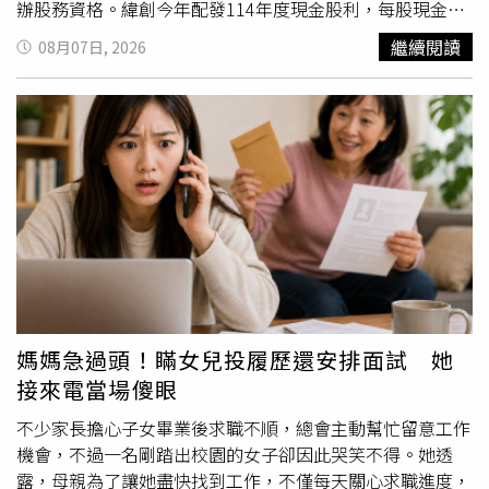
辦股務資格。緯創今年配發114年度現金股利，每股現金股
利調整為5.50062263元，總發放金額約174.92億元。公司
繼續閱讀
08月07日, 2026
原訂於7月31日發放現金股利，但因股務作業系統發生異
常，於前一日晚間發布重大訊息指出，負責股務系統的三商
電腦作業出現疏失，導致部分資料錯誤，因此將股利發放日
期延至8月3日。然而，公司隨後再度
公告
，由於部分銀行撥
款及止付流程仍需配合作業，因此股利發放日期再次順延至
8月6日，連續兩次延期也引起投資人高度關注，部分股東認
為此舉已影響資金安排。金管會證期局於例行記者會中表
示，經查緯創已於今天完成所有現金股利發放作業，同時將
依延遲天數計算利息補償金，另行匯撥給受到影響的股東，
實際補償金額將另行通知。證期局指出，過去上市櫃公司股
利延後發放，多半是因假日或颱風等不可抗力因素所致，因
企業內部系統問題造成股利延期，且連續兩度延後的案例相
媽媽急過頭！瞞女兒投履歷還安排面試 她
當罕見。近年來未曾發生類似情形，因此此案也成為上市櫃
接來電當場傻眼
公司首宗因內部作業因素導致股利延遲發放的案例。證期局
說明，依相關規定，上市櫃公司須於除息基準日後3個月內
不少家長擔心子女畢業後求職不順，總會主動幫忙留意工作
完成現金股利發放。由於緯創已在法定期限內完成發放，因
機會，不過一名剛踏出校園的女子卻因此哭笑不得。她透
此並未違反相關規範。不過，仍有股東反映，公司兩度發布
露，母親為了讓她盡快找到工作，不僅每天關心求職進度，