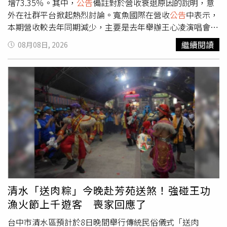
增73.35％。其中，
公告
備註對於營收衰退原因的說明，意
外在社群平台掀起熱烈討論。寬魚國際在營收
公告
中表示，
本期營收較去年同期減少，主要是去年舉辦王心凌演唱會，
票房收入優於今年楊丞琳演唱會票房，因此造成單月營收差
繼續閱讀
08月08日, 2026
異。相較於一般上市櫃公司多以景氣、需求、匯率或市場環
境等因素說明營收變化，寬魚國際直接點出兩場演唱會票房
表現差異，也讓不少網友直呼相當少見。財經網紅葉育碩也
在社群平台發文分享，笑稱「這營收衰退備註真的快笑死，
不能只有我看到」。他表示，多數公司說明營收衰退時，通
常會寫上景氣疲弱、終端需求不振、市場環境變化或匯率影
響等較為官方的理由，但寬魚國際卻直接寫下「去年舉辦之
王心凌演唱會票房收入，相較本期楊丞琳之票房收入為
佳」，完全沒有拐彎抹角。葉育碩也幽默表示，「別家公司
財報都在跟你講大環境，寬魚直接告訴你：王心凌票房＞楊
丞琳。」他更笑稱，「票房讓人受盡委屈，這間公司的財報
透明度，我給滿分。分析師不用猜，投資人也不用腦補，公
清水「送肉粽」今晚赴芳苑送煞！強碰王功
司直接把答案寫在備註欄了。」貼文曝光後吸引不少網友留
漁火節上千遊客 喪家回應了
言討論，有人表示「這麼直接喔，真赤裸」、「怎麼有這麼
尷尬的說明」、「不曖昧了，直接攤牌」、「超好笑」、
台中市清水區預計於8日晚間舉行傳統民俗儀式「送肉