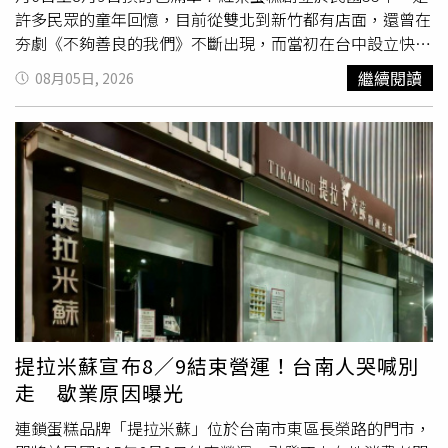
年精神醫學會邱智強理事長指出，約八至九成失智者在病程
許多民眾的童年回憶，目前從雙北到新竹都有店面，還曾在
中可能出現焦躁、憂鬱、妄想、幻覺、睡眠障礙或冷漠等症
夯劇《不夠善良的我們》不斷出現，而當初在台中設立快閃
狀，不僅影響本人安全與生活尊嚴，也可能使家庭照顧壓力
櫃，排隊人潮擠爆現場，要等40分鐘才買得到，讓不少饕客
繼續閱讀
08月05日, 2026
急遽升高。他認為，目前各部會雖已有相關措施，但若能透
大讚其蛋糕美味。這次紅葉蛋糕正式進軍台中，自日前開放
過立法建立較完整的制度架構，有助於政府與社會從更全面
預訂以來，店家電話幾近被打爆的狀態，還有網友在社群平
的角度檢視並落實相關政策。失智症影響不只在醫療 及早
台分享買不到的經歷。由於預購反應熱烈，紅葉蛋糕在官網
管理風險因子有機會延後發生台北醫學大學醫學院胡朝榮院
發布
公告
表示：「8月6日至8月9日預訂已滿單，如欲購買
長表示，我國65歲以上長者失智盛行率約8%，早已是攸關
蛋糕，請直接至現場選購，每日現貨數量有限，款式以門市
國家醫療與長期照顧永續的公共政策議題。他指出，最新國
現場販售為主，建議提早前往喔！造成不便敬請見諒。」此
際研究顯示，根據整體人口推估，若能及早管理聽力損失、
外，店家也提到8月13日將開放下一波官網訂單，開放官網
高血壓、高膽固醇、糖尿病、社會孤立及缺乏運動等風險因
預訂、門市自取！
子，約45%的失智症案例有機會被預防或延後發生。近年新
型藥物也為延緩病程帶來新希望，他也期待未來能透過更完
善的制度規畫，降低失智症對個人、家庭及社會的影響。確
診後仍可能面臨標籤 金融、工作與司法權益都可能受影響
提拉米蘇宣布8／9結束營運！台南人哭喊別
一位具備「照顧者」與「輕度失智者」雙重身分的失智者代
走 歇業原因曝光
表曾清芳分享，當年陪同妻子檢查時，意外發現兩人雙雙確
診失智，因害怕社會異樣眼光與失去工作的標籤，隱瞞病情
連鎖蛋糕品牌「提拉米蘇」位於台南市東區長榮路的門市，