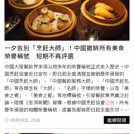
弄。09:00至16:00。台中市：中區：三民路2段、光復路、
有豬場健康訪視工作，確認全部豬隻健康均良好。針對邊境
吉祥街、成功路、台灣大道1段、興中街及周邊巷弄。08:30
檢疫，防檢署已責成高雄分署金門檢疫站持續加強金門機
至17:30。大里區：仁化路、光明路、光正路。09:00至
場、港口及小三通旅運中心查驗，入境旅客行李落實
17:30。大里區：中元東路、中元路、元正路、內元路、現
100％X光檢查，並搭配檢疫犬組及人工查驗；同時加強金
岱路。08:30至17:00。南區：仁和一街。08:30至17:00。雲
門返臺旅客行李檢查，嚴防未經檢疫之豬肉及其製品輸往臺
林縣：古坑鄉：中正路、中興一路、中興二路、中興三路、
灣本島及其他離島。防檢署並持續與海巡、海關、航警及航
中華路、新生路。08:00至18:00。台南市：永康區：大橋一
空站等邊境管制機關合作，加強高風險旅客、國際郵包、海
一夕告別「烹飪大師」！中國撤銷所有美食
街73巷1號至65號（含弄）、大橋一街73巷40弄。09:00至
運快遞及走私案件查緝，落實岸際巡查與疑似海漂動物即時
榮譽稱號 短期不再評選
17:00。善化區：和平路、民權路。09:00至18:00。高雄
通報。防檢署各分署亦將依轄區風險，持續強化旅客行李安
市：龍崎區：南屏公路、烏山頭農路。08:30至15:00。內門
檢、X光判讀、人工查驗及檢疫宣導，嚴守國境防線。應變
中國大陸餐飲界多項沿用多年的榮譽稱號正式走入歷史。中
區：中正路、內山公路、南屏公路、南屏路、合森農路、吉
中心提醒，為強化風險控管 ，今日已
公告
暫停金門地區豬
國烹飪協會近日宣布，即日起全面清理並撤銷歷年頒發的
民農路、大林產業道路、富興路、旗文路、溝坪路、烏山頭
肉及其加工產品輸往臺灣本島及其他離島，至少須連續1週
「中國烹飪大師」、「中國餐飲服務大師」、「中國烹飪名
農路、番子路。08:30至15:00。旗山區：內山公路、富興
無疫情發生，始得解除相關管制措施。應變中心呼籲，民眾
師」等各類含有「大師」、「名師」字樣的榮譽，以及「美
路、旗文路、溝坪路。08:30至15:00。仁武區：學府路、義
如於岸際發現疑似海漂豬隻或其他動物屍體，切勿接觸、搬
食之鄉」、「美食之都」等地標稱號，引發餐飲業界廣泛討
大二路、義大十三街。09:00至12:00。大樹區：三和路、學
動或自行處理，應立即通報海巡或地方動物防疫機關。旅客
論。陸媒《澎湃新聞》報導，根據中國烹飪協會
公告
，所有
城路1段、學府路、義大五街、義大六街、義大七街、義大
切勿違規攜帶豬肉及其製品入境；養豬場亦應落實人員及車
歷年頒發的相關榮譽稱號、證書及服裝即日起全面失效，不
八街、義大十一街、義大十三街。09:00至12:00。大社區：
輛門禁、進出消毒、場區環境清潔及異常死亡通報，共同防
再具有行業認定及宣傳背書效力，任何單位或個人不得再以
繼續閱讀
08月04日, 2026
學府路。09:00至12:00。大社區：安康街。09:00至16:00。
堵非洲豬瘟入侵，守護我國養豬產業安全。
任何形式使用上述稱號，相關評選通知、評審公示等文件也
宜蘭縣：宜蘭市：林森路。13:00至17:00。台東縣：台東
同步廢止。對此，中國烹飪協會工作人員4日表示，此次調