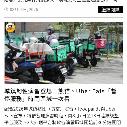
政策下，即使業界仍有需求，短期內也沒有恢復相關榮譽評
能運算、先進製程及矽光子等市場需求而保持熱絡。近年全
繼續閱讀
08月04日, 2026
選的可能。
球半導體產業朝AI、高速運算、先進封裝及光通訊技術發
展，帶動晶片結構、材料應用與製程整合複雜度提升，也使
高階分析、驗證與檢測服務在研發及量產導入過程中的重要
性同步提高。汎銓長期深耕先進製程材料分析、AI晶片分析
平台及矽光子檢測技術，並提供客戶從研發驗證、失效分析
到製程優化等完整分析解決方案，持續強化其於半導體高階
分析服務市場的技術服務能力。在全球布局方面，汎銓持續
深化海外營運據點，繼南京、深圳營運據點後，上海營運廠
區規劃於8月中旬正式啟用，進一步強化大陸地區委案服
務，以提供更即時、更完整的高階材料分析技術支援。尤其
目前大陸地區主要聚焦高階製程材料分析(MA)業務，受惠於
AI及半導體設備開發需求快速成長，今年累計前7月大陸地
城鎮韌性演習登場！熊貓、Uber Eats「暫
區營收較去年同期已呈倍數成長，隨著上海營運廠區加入，
停服務」時間區域一次看
有助於創造整體營運良好正面加分效果。隨著AI、高速光通
訊及先進製程技術正持續帶動全球半導體產業升級，汎銓持
配合2026年城鎮韌性（防空）演習，foodpanda與Uber
續深化核心技術、擴大全球市場布局，同時積極推動矽光子
Eats宣布，將依各地演習時程，自8月7日至13日陸續調整
光損定位檢測技術相關布局，目前已完成台灣、美國、日本
平台服務。2大外送平台將於各演習區域開始前30分鐘關閉