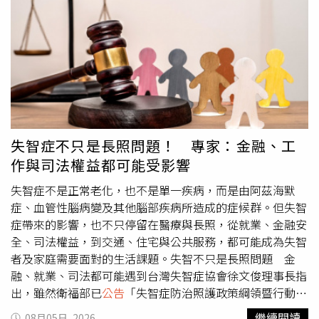
事管理及其他交辦事項，包括辦公用品採購、設備與館舍維
護、修繕工程聯繫、信件收發、接待室值勤，以及支援駕駛
等工作，同時負責差勤管理、保險及契約更新、資料整理等
業務。代表處表示，該職缺的上班時間為週一至週五上午9
時至下午5時，中午休息1小時，不提供遠距工作，錄取後須
先試用3個月，並於報到1個月內繳交英國及中華民國的無犯
罪紀錄證明。相關資訊曝光後引發討論，尤其是每月2298
英鎊的薪水，遭不少網友質疑待遇過低，紛紛留言表示「是
在請實習生嗎」、「政府帶頭低薪」、「有這些能力的人寧
失智症不只是長照問題！ 專家：金融、工
願去其他企業」、「這還沒扣稅，在英國怎麼生活」、「乾
作與司法權益都可能受影響
脆找志工算了」。根據英國現行規定，21歲以上勞工適用的
法定「國家生活工資」（NationalLiving Wage）最低時薪為
失智症不是正常老化，也不是單一疾病，而是由阿茲海默
12.71英鎊（約新台幣551元）。由於英國近年物價及房租
症、血管性腦病變及其他腦部疾病所造成的症候群。但失智
持續上漲，多數網友認為，雖然該職缺薪資高於法定最低工
症帶來的影響，也不只停留在醫療與長照，從就業、金融安
資，但考量工作條件、語言能力及專業要求，加上倫敦生活
全、司法權益，到交通、住宅與公共服務，都可能成為失智
成本高昂，待遇恐怕有待商榷。
者及家庭需要面對的生活課題。失智不只是長照問題 金
融、就業、司法都可能遇到台灣失智症協會徐文俊理事長指
出，雖然衛福部已
公告
「失智症防治照護政策綱領暨行動方
案3.0」，並納入長照3.0專章，但協會認為，現行模式仍面
繼續閱讀
08月05日, 2026