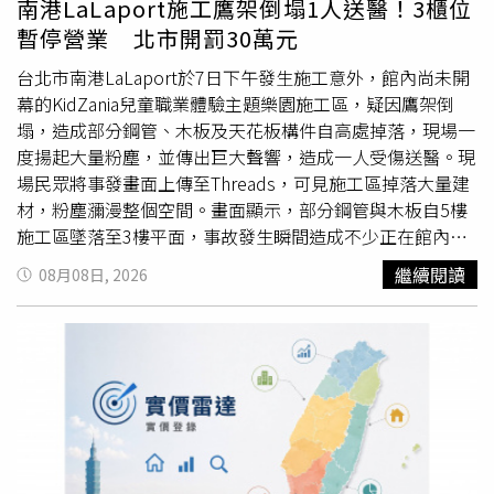
南港LaLaport施工鷹架倒塌1人送醫！3櫃位
及千人烤蚵等系列活動，晚間8時起進入主要節目時段，邀
暫停營業 北市開罰30萬元
請玖壹壹、美秀集團等藝人及樂團演出，預料將吸引大量遊
客前往。由於送肉粽儀式預計於晚間9時至11時進行，正值
台北市南港LaLaport於7日下午發生施工意外，館內尚未開
活動高潮及散場前後，因此有民眾擔心送煞車隊若行經芳苑
幕的KidZania兒童職業體驗主題樂園施工區，疑因鷹架倒
沿海，可能與活動人潮及車流交會，造成心理壓力。對此，
塌，造成部分鋼管、木板及天花板構件自高處掉落，現場一
喪家代表7日發文澄清，儀式時間為8日晚間9時至11時，法
度揚起大量粉塵，並傳出巨大聲響，造成一人受傷送醫。現
會地點僅在清水鰲峰山鰲海路周邊，全程以車輛運送送煞物
場民眾將事發畫面上傳至Threads，可見施工區掉落大量建
品，不會在道路上步行，僅請行經該路段的民眾稍微繞道通
材，粉塵瀰漫整個空間。畫面顯示，部分鋼管與木板自5樓
行。若因此造成不便，代表家屬向清水區居民表達歉意，一
施工區墜落至3樓平面，事故發生瞬間造成不少正在館內活
切只希望儀式能平安、圓滿完成。喪家代表也強調，祈福除
動的民眾受到驚嚇。至於事故發生原因，相關單位仍持續調
繼續閱讀
08月08日, 2026
煞法會與王功漁火節並無任何關聯，送煞物品將直接由車輛
查釐清。台北市消防局表示，下午1時52分接獲通報後派員
押解至芳苑火葬場金爐焚化，不會沿路停留或繞行，呼籲民
到場處理，現場一名約65歲女性民眾頭部後腦出現腫脹情
眾不必過度恐慌或自行揣測。
形，送醫時意識清楚，隨後由救護車送往內湖國泰醫院接受
治療。對於此次事故，三井集團表示，發生倒塌的是尚未正
式開幕的KidZania施工圍籬區域，事發當時一名婦人正好位
於現場附近，雖然沒有明顯外傷，公司仍立即安排專人陪同
就醫，後續也將持續關心其身體狀況。至於事故原因及實際
損失情形，目前仍待進一步確認。事故發生後，台北市建管