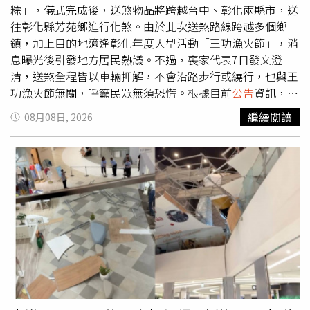
「票房讓人受盡委屈」、「記得上次是註明孫燕姿演唱會大
粽」，儀式完成後，送煞物品將跨越台中、彰化兩縣市，送
賣」、「這算是幫楊丞琳開法說會嗎」。寬魚公布7月營
往彰化縣芳苑鄉進行化煞。由於此次送煞路線跨越多個鄉
收。（圖／翻攝公開資訊觀測站）
鎮，加上目的地適逢彰化年度大型活動「王功漁火節」，消
息曝光後引發地方居民熱議。不過，喪家代表7日發文澄
清，送煞全程皆以車輛押解，不會沿路步行或繞行，也與王
功漁火節無關，呼籲民眾無須恐慌。根據目前
公告
資訊，送
肉粽儀式預計於8日晚間9時至11時舉行，開壇地點位於台
繼續閱讀
08月08日, 2026
中市清水區鰲峰山鰲海路周邊，由法師主持祈福除煞科儀，
儀式完成後，再將送煞物品裝車押送至彰化縣芳苑火葬場金
爐焚化，完成整場送煞儀式。據喪家與承辦人員公布的路線
資訊，送煞隊伍將自清水鰲峰山出發，預計沿著海線主要幹
道台17線或台61線一路南下，途中行經彰化縣伸港、線
西、鹿港及福興等4個沿海鄉鎮，最後抵達芳苑。送煞消息
曝光後，彰化地方居民與民俗專家紛紛發出提醒，呼籲沿線
4個鄉鎮居民於晚間9時至11時盡量避開相關路段，避免無
意間與送煞車隊相遇而「衝煞」，相關話題也在地方社群引
發討論。此外，送煞時間恰巧與彰化年度大型活動「王功漁
火節」重疊，也引起外界關注。今年王功漁火節將於芳苑鄉
王功漁港舉辦，規劃海洋音樂會、海上煙火秀、福海宮祈福