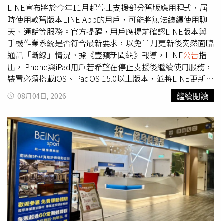
縣、南投縣、雲林縣、嘉義縣、嘉義市8月11日（二）
LINE宣布將於今年11月起停止支援部分舊版應用程式，屆
13:00至14:00：金門縣、澎湖縣8月12日（三）13:00至
時使用較舊版本LINE App的用戶，可能將無法繼續使用聊
14:00：花蓮縣、台東縣8月13日（四）14:00至15:00：宜
天、通話等服務。官方提醒，用戶應提前確認LINE版本與
蘭縣、基隆市、台北市、新北市、桃園市、新竹市、新竹縣
手機作業系統是否符合最新要求，以免11月更新後突然面臨
通訊「斷線」情況。據《壹蘋新聞網》報導，LINE
公告
指
出，iPhone與iPad用戶若希望在停止支援後繼續使用服務，
裝置必須搭載iOS、iPadOS 15.0以上版本，並將LINE更新至
14.6.3以上版本；Android手機用戶則需使用Android 8.0以
繼續閱讀
08月04日, 2026
上系統，同時LINE版本須達到14.4.6以上。LINE表示，若
目前使用的裝置仍停留在iOS、iPadOS 14.8.1以下，或
Android 7.1.2以下版本，用戶必須先升級手機作業系統，再
更新LINE應用程式至最新版本，才能符合持續使用條件。
不過，由於部分年份較久的手機可能已無法獲得系統更新支
援，因此LINE建議這類用戶改用符合最低系統需求的新裝
置。除了手機與平板外，Apple Watch用戶也受到此次調整
影響。LINE指出，Apple Watch需搭載watchOS 8.0以上版
本，且與其配對的iPhone內LINE版本須更新至14.6.3以上，
才能維持正常使用。如果Apple Watch目前仍使用watchOS
7.6.2以下版本，也必須先完成系統升級。LINE也提醒用