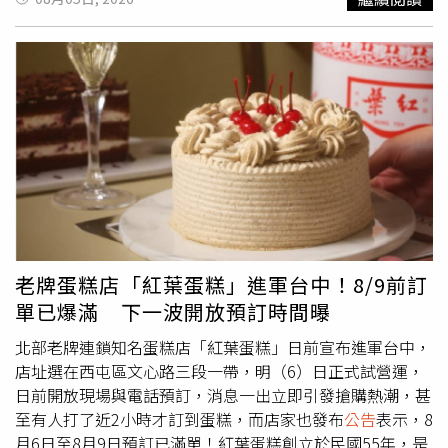
臨兩大核心限制：行政計畫缺乏法源與位階：失智政策需要
跨部會橫向整合，例如走失預防涉及警政、社政與衛政。現
行政策3.0雖已建立跨部會工作項目與管考機制，但其性質
仍屬行政計畫，尚未形成法律明定的國家義務、權益保障及
長期制度承諾。長照體系無法單獨承擔失智症的多元課題：
失智症除照顧需求外，也涉及就業、教育、金融安全、司法
權益、交通、住宅與公共服務，需要建立跨部會、跨生命歷
程的治理架構。對此，徐文俊表示，協會主張應儘速完成
《失智症基本法》立法，藉此建立跨部會協調架構，明定國
家責任、政策涵蓋範圍及定期檢討機制，與現行政策及法制
相互補強。失智症診斷治療持續發展 醫界盼制度同步跟上
台灣臨床失智症學會徐榮隆理事長從臨床診斷治療角度表
老牌蛋糕店「紅葉蛋糕」進軍台中！8/9前訂
示，不同病因、病程與階段，需要不同的診斷、治療與支
單已爆滿 下一波開放預訂時間曝
持。目前已經進入精準診斷、精準治療的時代，但制度建設
尚未完全跟上。他認為，未來可進一步補足精準診斷的可近
北部老牌連鎖知名蛋糕店「紅葉蛋糕」日前宣布進軍台中，
性、跨專業醫療量能，並建立全國性的失智症登錄與品質管
店址選在西屯區文心路三段一帶，明（6）日正式試營運，
理制度，期待透過立法，讓每一位患者都能依病因、病程及
日前開放現場與電話預訂，消息一出立即引發搶購熱潮，甚
個別條件，獲得及時、適切且公平的診斷、治療與照護。失
至有人打了近2小時才訂到蛋糕，而店家也發布
公告
表示，8
智者可能出現精神行為症狀 家庭照顧壓力隨之升高台灣老
月6日至8月9日預訂已滿單！紅葉蛋糕創立於民國55年，是