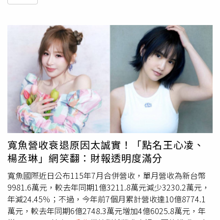
寬魚營收衰退原因太誠實！「點名王心凌、
楊丞琳」網笑翻：財報透明度滿分
寬魚國際近日公布115年7月合併營收，單月營收為新台幣
9981.6萬元，較去年同期1億3211.8萬元減少3230.2萬元，
年減24.45％；不過，今年前7個月累計營收達10億8774.1
萬元，較去年同期6億2748.3萬元增加4億6025.8萬元，年