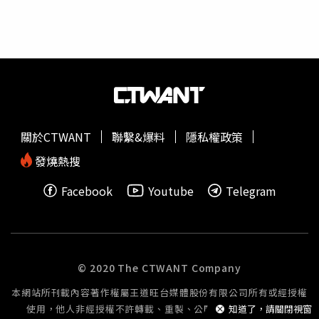
會員，可享免收入會費及手續費優惠，並加贈3個月會籍，
尚未使用完畢的私人教練課程，也可轉移至健身工廠繼續使
用。統一佳佳隸屬於統一企業集團，旗下經營BEING spa、
BEING sport及BEING fit等品牌，其中BEING sport自2000
年成立，布局台北、新北、台南及高雄等地，深耕國內健身
市場超過20年。值得注意的是，統一佳佳曾於2024年宣布
拓展營運版圖，規劃新增多處據點，包含與萬家福合作的土
城立德館，並透露將在南台灣打造旗艦館。不過，相隔約兩
關於CTWANT
聯繫&爆料
隱私權政策
年，公司宣布全面停止健身業務，退出健身市場，也讓不少
會員感到意外。統一佳佳表示，此次調整是基於整體營運策
發燒熱搜
略規劃，後續將持續辦理會員權益相關作業，並將營運重心
Facebook
Youtube
Telegram
轉向Spa美容服務。
© 2020 The CTWANT Company
本網站所刊載內容著作權屬王道旺台媒體股份有限公司所有或經授權
使用，他人非經授權不許轉載、重製、公開播送或公開傳輸。
知道了，請關閉視窗