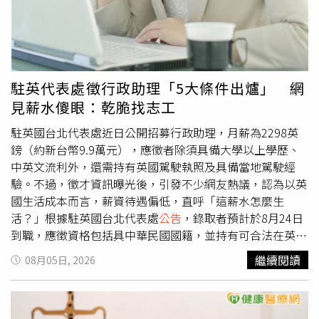
力長青組第一名羅臨福先生。（圖／高雄市政府社會局提
供）下週將在8/13(四)進行南區仁武場初賽，於仁武國小旁
活動中心(仁武區中正路94號）舉行，歡迎大家踴躍參與為
長輩加油，現場還有摸彩禮券等好禮，相關活動時間地點訊
息，請洽高雄市政府社會局長青綜合服務中心官網、臉書最
駐英代表處徵行政助理「5大條件出爐」 網
新
公告
，或撥打洽詢專線07-7710055。
見薪水傻眼：乾脆找志工
駐英國台北代表處近日公開招募行政助理，月薪為2298英
鎊（約新台幣9.9萬元），應徵者除須具備大學以上學歷、
中英文流利外，還需持有英國駕駛執照及具備當地駕駛經
驗。不過，徵才資訊曝光後，引發不少網友熱議，認為以英
國生活成本而言，薪資待遇偏低，直呼「這薪水怎麼生
活？」根據駐英國台北代表處
公告
，錄取者預計於8月24日
到職，應徵資格包括具中華民國國籍，並持有可合法在英國
工作與居留的證明文件，例如英國護照或居留證，代表處不
繼續閱讀
08月05日, 2026
協助辦理英國簽證。此外，還須具備大學以上學歷、熟悉
Windows Office等文書軟體操作、中英文流利，以及持有英
國駕照並具有當地駕駛經驗。工作內容則涵蓋行政庶務、人