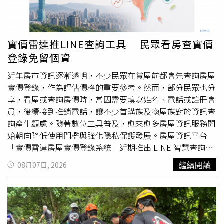
處前往了解，認定施工現場發生工安事故，已依法裁罰30萬
元，並要求施工單位盡速完成改善措施，同時妥善處理後續
賠償相關事宜，以確保公共安全。此外，LaLaport晚間也透
過官方Facebook發布營業
公告
，表示因館內整修作業影
實價雷達推LINE查詢工具 民眾看房查實價
響，位於3樓的SST&C、POU DOU DOU及a la sha將暫停營
登錄免留個資
業。館方指出，本週末除上述櫃位外，其餘樓層、店家及館
內活動均維持正常營運，民眾仍可依原定安排前往消費。
近年房市資訊逐漸透明，不少民眾在賞屋前都會先查詢房屋
實價登錄，作為評估價格的重要參考。然而，部分民眾也分
享，看屋或查詢房價時，常因需要填寫姓名、電話或註冊會
員，後續接到推銷電話，讓不少首購族及換屋族對於資訊查
詢產生顧慮。隨著數位工具普及，愈來愈多房屋資訊服務開
始朝向降低使用門檻與強化隱私保護發展。房屋資訊平台
「實價雷達房屋實價登錄系統」近期推出 LINE 智慧查詢服
務，使用者加入官方 LINE 後，無須另外下載 App，也不需
繼續閱讀
08月07日, 2026
註冊會員或填寫手機號碼，即可透過定位或輸入地址查詢周
邊房屋實價登錄資訊，希望讓民眾在看屋過程中，能以較低
負擔的方式取得公開資訊。根據平台說明，民眾外出看屋
時，只要透過 LINE 官方帳號傳送目前位置或輸入地址，系
統便會依據政府公開的實價登錄資料，提供附近成交資訊與