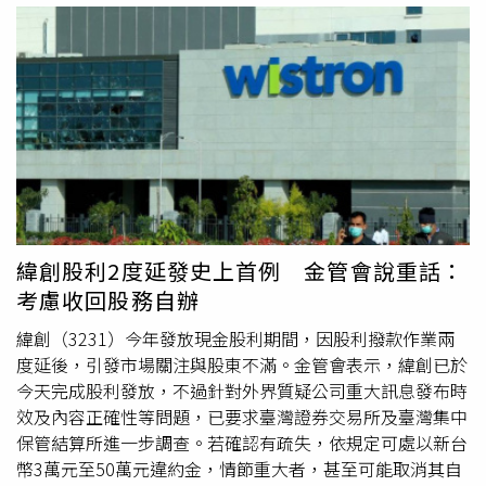
供公開資訊查詢工具為定位，不涉及仲介媒合服務，希望協
助民眾建立更完整的房屋資訊參考。觀察近年消費者使用習
慣，LINE已成為民眾最常使用的通訊工具之一，不少生活
服務也逐漸整合至 LINE 平台，降低下載多個 App 的需求。
市場人士認為，若房屋資訊查詢工具能結合民眾熟悉的使用
介面，並兼顧個資保護與資訊透明，將有機會成為賞屋及購
屋流程中的輔助工具之一。實價雷達表示，未來將持續依據
政府公開資料更新查詢內容，協助使用者掌握房屋實價登錄
資訊及相關公開環境圖資，讓民眾在購屋前能取得更多公開
資訊作為參考。更多相關資訊可搜尋「實價雷達」官方網站
緯創股利2度延發史上首例 金管會說重話：
。
考慮收回股務自辦
緯創（3231）今年發放現金股利期間，因股利撥款作業兩
度延後，引發市場關注與股東不滿。金管會表示，緯創已於
今天完成股利發放，不過針對外界質疑公司重大訊息發布時
效及內容正確性等問題，已要求臺灣證券交易所及臺灣集中
保管結算所進一步調查。若確認有疏失，依規定可處以新台
幣3萬元至50萬元違約金，情節重大者，甚至可能取消其自