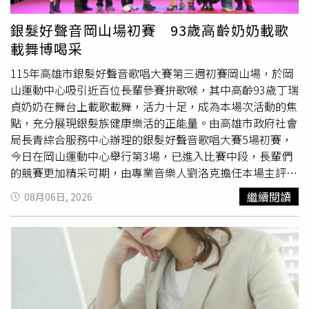
銀髮好聲音岡山場初賽 93歲高齡奶奶載歌
載舞博喝采
115年高雄市銀髮好聲音歌唱大賽第三週初賽岡山場，於岡
山運動中心吸引近百位長輩參賽拚歌喉，其中高齡93歲丁瑞
貞奶奶在舞台上載歌載舞，活力十足，成為本場次活動的焦
點，充分展現銀髮族健康樂活的正能量。由高雄市政府社會
局長青綜合服務中心辦理的銀髮好聲音歌唱大賽5場初賽，
今日在岡山運動中心舉行第3場，已進入比賽中段，長輩們
的競賽更加精采可期，由專業音樂人劉洛克擔任本場主評，
提醒長輩們比賽要放輕鬆，注意麥克風的握姿外，長輩們的
繼續閱讀
08月06日, 2026
服裝與台風也是評審的重點，有時比賽僅僅就差在毫釐之
間，鼓勵在座長輩勇敢展現自我，享受歌唱帶來的快樂。不
老長青組第一名胡陳月嬌女士。（圖／高雄市政府社會局提
供）岡山場最終名次為80歲以上的「不老長青組」分別由胡
陳月嬌女士、林旺秋先生與洪明財先生拿下前三名，65歲至
未滿80歲的「活力長青組」，由羅臨福先生、李聰榮先生及
陳美利女士奪得前三名，取得進入9月份總決賽的門票。活