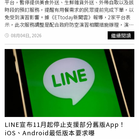
及韓國等主要市場專利布局，戮力完善「分析服務、研發除
平台，暫停提供美食外送、生鮮雜貨外送、外帶自取以及該
錯（Debug）設備銷售、量產產線設備合作開發、專利授
時段的預訂服務，提醒有用餐需求的民眾提前完成下單，以
權」四大營運模式，以強化在矽光子檢測領域的技術平台價
免受到演習影響。據《ETtoday新聞雲》報導，2家平台表
值與高附加價值營運利基。
示，此次服務調整是配合政府防空演習相關措施辦理，演習
期間將暫停受影響區域的相關服務。不過，foodpanda與
繼續閱讀
08月04日, 2026
Uber Eats恢復營運的時間並不相同，消費者下單前應留意
各平台
公告
，以掌握實際恢復服務時間。此外，2大平台也
提醒外送員配合演習期間的相關規範，遵守各項管制措施，
以維護自身安全及配合演習進行。若因演習導致餐點配送時
間延後，也盼消費者能夠理解與體諒。Uber Eats演習期間
暫停服務的時間及區域：8月7日（五）09:30至10:15：台南
市、高雄市、屏東縣8月10日（一）14:00至14:45：苗栗
縣、台中市、南投縣、彰化縣、雲林縣、嘉義市、嘉義縣8
月11日（二）13:00至13:45：金門縣、連江縣、澎湖縣8月
12日（三）13:00至13:45：花蓮縣、台東縣8月13日（四）
14:00至14:45：宜蘭縣、基隆市、台北市、新北市、桃園
市、新竹市、新竹縣foodpanda演習期間暫停服務的時間及
LINE宣布11月起停止支援部分舊版App！
區域：8月7日（五）09:30至10:30：台南市、高雄市、屏東
iOS、Android最低版本要求曝
縣8月10日（一） 14:00至15:00：台中市、苗栗縣、彰化