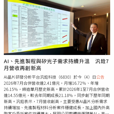
市：博愛路114巷。09:00至16:00。台灣自來水公司提醒，
整是配合最新政策要求，因此未來將不再舉辦「中國烹飪大
民眾可在停水前適量儲水，但應避免長時間存放，以維持水
師」、「美食之鄉」、「美食之都」等同類評選。如果相關
質。停水期間務必關閉抽水馬達電源，避免設備空轉造成損
政策沒有改變，這類榮譽制度恐將永久停辦。該名工作人員
壞，甚至提高火災風險。恢復供水後，若出現水流不穩、水
指出，目前無法確定未來是否有恢復評選的可能，也不存在
質混濁等情形，可先打開家中水龍頭排放管線內空氣及積
重新舉辦的規劃，一切將以協會官網
公告
為準。此外，協會
水，待水質恢復清澈後再正常使用。由於施工進度可能影響
也不會委託其他機構代辦相關評選，市面上若有其他組織推
供水時間，建議民眾可至台灣自來水公司官網查詢最新停水
出類似活動，皆與中國烹飪協會無關。據了解，此次改革與
資訊，確認住家是否位於停水或降壓供水範圍內。
新施行的《社會組織評比表彰活動管理辦法》有關。新規明
定，未經批准，社會組織不得自行舉辦以城市、鄉鎮、村里
等為對象的「之鄉」、「之都」、「基地」等命名活動，也
AI、先進製程與矽光子需求持續升溫 汎銓7
不得設立包含「中國」、「全國」、「世界」、「亞洲」、
月營收再創新高
「榮譽稱號」、「功勳」等字樣或具有相同意義的各類評比
與表彰。協會表示，
公告
發布後已接獲大量餐飲從業人員詢
AI晶片研發分析平台汎銓科技（6830）於今（4）日
公告
問，不少廚師認為業界仍有專業榮譽認證的需求。協會將蒐
2026年7月合併營收達2.41億元，月增16.72％、年增
集業界意見，並視情況與主管部門溝通，但現階段仍須以遵
26.15％，締造單月歷史新高。累計2026年1至7月合併營收
守政策法規為首要原則。目前討論重點主要放在如何處理已
達14.55億元，較去年同期成長21.18％，同步創下歷年同期
取得榮譽者的後續問題，而非重新設立新的獎項。另名協會
新高。汎銓表示，7月營收創高，主要受惠AI晶片分析需求
人員也強調，取消相關榮譽稱號並非僅針對餐飲業，而是配
持續增加、先進製程材料分析案件穩健成長，加上國內外高
合中國政府全面規範各類社會組織評比制度的措施。在現行
階客戶委託案件持續擴大，展現公司整體營運隨著AI、高效