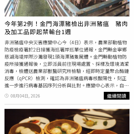
街單號側19號至23號。10:00至14:00。中和區：連城路
87、91、93、95、97、101、103號；連城路75巷、89
巷、99巷全部用戶；連勝街6、22、24號；連勝街26巷6號
今年第2例！金門海漂豬檢出非洲豬瘟 豬肉
旁工地；景平路547至565號（單號側）、575至597號（單
及加工品即起禁輸台1週
號側），以及景平路545巷全部用戶。12:00至20:00。桃園
市：龍潭區：中正里、龍星里、中山里、永興里、九龍里。
非洲豬瘟中央災害應變中心今（4日）表示，農業部動植物
8月4日22:00至8月5日05:00。中壢區：信義里，以及嘉善
防疫檢疫署於2日接獲海巡署岸巡單位通報，金門縣金寧鄉
街、嘉興二街、嘉興街、寧夏一街、寧夏二街、廣州路、徐
慈湖海堤岸際沙灘發現1頭海漂豬隻屍體。金門縣動植物防
州街、杭州路、環中東路2段、甘肅一街、甘肅二街、甘肅
疫所接獲通報後，立即派員前往現場處置、採樣及環境清潔
三街、福州路、蘇州一街、蘇州二街。8月4日23:00至8月5
消毒，檢體送農業部獸醫研究所檢驗，經即時定量聚合酶鏈
日04:00。中壢區：正義里、信義里，以及中北路2段、中山
反應（qPCR）檢測，確認為非洲豬瘟病毒核酸陽性，刻正
東路1段、南昌街、吉安街、嘉善街、嘉興二街、嘉興街、
進一步進行病毒基因序列分析與比對。應變中心表示，自
大安街、安東街、寶慶街、廈門街、廣州路、成都路、新興
107年起迄今，國內海漂豬檢出非洲豬瘟病毒核酸陽性案例
繼續閱讀
08月04日, 2026
北街、新興路、昆明街、東明街、東林二街、漢口街、潮州
累計22例，114年發生2例，本案例為今年第2例，顯示海漂
街、甘肅二街、福州路、蘭州街、蘭州二街、衡陽街、金山
豬隨海流漂抵岸際的風險仍持續存在，岸際巡查、即時通報
一街、金山二街、金山三街、長沙路沿線及巷弄，部分地區
及邊境檢疫均不可鬆懈。為因應本次海漂豬檢出非洲豬瘟病
停水或水壓降低。8月5日23:00至8月6日04:00。龜山區：
毒核酸陽性，金門防疫所依標準程序，將發現地點半徑10公
文化七路181巷、文化七路181巷17弄、文化七路181巷31
里內共21場養豬場列為管制健康訪視對象，於今日已完成所