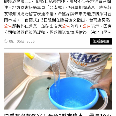
直到退休。他表示，對失智者而言，來自社會的誤解與標籤
即將於民國115年8月9日結束營運，引發不少在地消費者關
常是壓力和阻力的來源，例如辦理金融或法律事務時，被貼
注。地方臉書粉絲專頁「台南式」也分享相關消息，許多網
上「高風險客戶」拒於門外；誤觸法網時，也常被誤認為故
友得知後紛紛留言表達不捨，希望品牌未來仍能持續深耕台
意犯罪而難以自辯。他認為，失智者需要的是合適的支持性
南市場。「台南式」3日晚間在臉書發文指出，台南店突然
制度，才能繼續有尊嚴地生活在熟悉的社區。即使具備醫療
公告
即將停止營業，並貼出店家
公告
內容。
公告
表示，因應
背景 失智家庭仍可能感到徬徨無助失智症家屬林靜芸醫師
公司整體營運策略調整，經營團隊審慎評估後，決定自民國
分享照顧歷程，她坦言先生確診之初，自己對失智症的認識
115年8月9日起終止台南店營運，同時也向長期支持的消費
繼續閱讀
08月05日, 2026
仍停留在恐懼與無助，也曾聽聞照顧者因擔心家人走失而不
者表達感謝，感謝顧客多年來的支持與愛護。消息曝光後迅
敢帶家人出門，甚至承受旁人異樣眼光。她指出，即使夫妻
速引起討論，貼文吸引超過3000人按讚，不少曾經光顧的
兩人都受過專業醫療訓練、家中也聘有外籍看護，失智症來
消費者留言表示遺憾，「不要離開台南」、「這是我最愛的
臨時仍感到徬徨無助。照顧者也需制度支持 民團主張保障
平價提拉米蘇」、「這家提拉米蘇是台南最便宜的，別家同
就業與經濟權益中華民國家庭照顧者關懷總會陳景寧秘書長
樣尺寸都要$800以上」、「希望只是搬遷，不是真的退出台
表示，總會支持以「基本法」形式整合散落於各法規的資
南」，也有民眾認為，目前店址停車不夠便利，希望未來若
源，並主張保障家庭照顧者在勞務、就業、心理、經濟與決
重新設點，能選擇交通更加方便的位置。根據《東森新聞》
策支持等權利。他認為，相關制度不應只在家庭發生危機後
報導，台南店所在店面屬於業者自有資產，並非租約到期或
才介入，而應建立較具預防性的支持措施，降低照顧壓力持
租金調漲所造成，因此此次停止營運與租金因素無關。據了
續累積所帶來的風險。民團：失智症具隱性障礙特性 盼保
解，門市平時營運狀況並不差，高雄店店員也透露，台南店
障平等參與權利中華民國身心障礙聯盟洪心平秘書長表示，
歇業是公司整體決策，至於更進一步原因並未對外說明。業
失智症屬於不易被察覺的隱性障礙，隨著高齡化加劇，人數
者則維持低調態度，僅表示未來仍有可能另覓新據點或擇期
快看有沒有你家！全台9縣市停水 最長10小