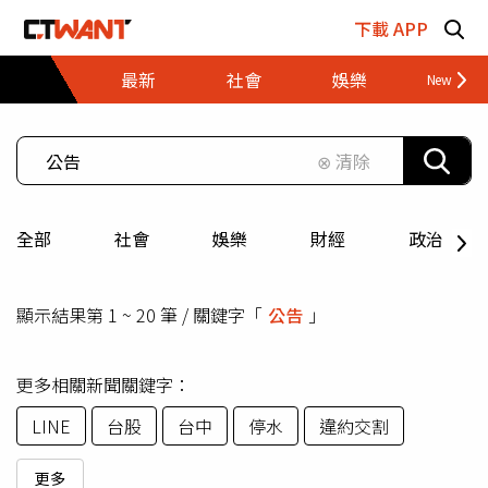
跳至主要內容區塊
下載 APP
最新
社會
娛樂
財經
⊗ 清除
全部
社會
娛樂
財經
政治
顯示結果第 1 ~ 20 筆 / 關鍵字「
公告
」
更多相關新聞關鍵字：
LINE
台股
台中
停水
違約交割
更多