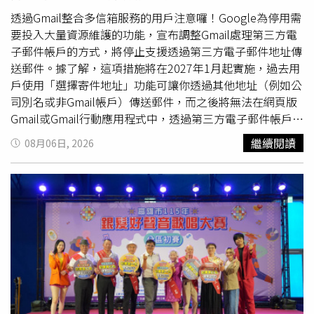
是自己的媽媽。原來，母親早已將她的履歷交給朋友，朋友
再轉介給其他人，最後順利替她爭取到面試機會，而整個過
透過Gmail整合多信箱服務的用戶注意囉！Google為停用需
程完全沒有事先徵詢她的意見，也沒有告知她相關安排。女
要投入大量資源維護的功能，宣布調整Gmail處理第三方電
子事後向母親表達自己的想法，認為履歷屬於個人資料，是
子郵件帳戶的方式，將停止支援透過第三方電子郵件地址傳
否投遞應由本人決定，不應在未取得同意前提供給他人。不
送郵件。據了解，這項措施將在2027年1月起實施，過去用
過母親則認為，自己只是希望多替女兒創造機會，既然有人
戶使用「選擇寄件地址」功能可讓你透過其他地址（例如公
願意安排面試，就不希望錯過任何可能性。雖然理解母親是
司別名或非Gmail帳戶）傳送郵件，而之後將無法在網頁版
出於關心，也知道對方擔心自己遲遲找不到工作，但女子坦
Gmail或Gmail行動應用程式中，透過第三方電子郵件帳戶傳
言，自己並非沒有積極求職，而是希望在踏入職場前，能多
送郵件，不過Gmail對Gmail別名和Google Workspace的這
繼續閱讀
08月06日, 2026
花一點時間摸索未來方向，而不是倉促接受任何工作。母親
項功能則不會受到影響。此外，透過Gmailify和POP協助第
的熱心反而讓她背負更大的心理壓力，也讓她忍不住好奇，
三方電子郵件帳戶阻擋垃圾郵件、整理收件匣以及查看其他
其他人的父母是否也會因為孩子求職而如此焦慮。文章曝光
帳戶郵件的功能，未來也無法再透過網頁版使用。根據
後掀起討論，不少網友認為父母只是希望孩子能盡快站穩腳
Google時間表，目前2026年第3季開始發布「選擇寄件地
步，因此才會積極協助；也有人指出，履歷涉及個人隱私及
址」功能異動
公告
，並進入通知期。受影響的使用者都會收
職涯規劃，即使出發點是善意，仍應尊重當事人的決定，避
到產品內通知；2026年第3至第4季的過渡期，則是第三方
免讓原本的關心成了另一種壓力。
帳戶的「選擇寄件地址」功能、Gmailify和POP仍可運作，
但Gmail可能會對新設定設限。建議用戶在這段時限內完成
遷移；2027年1月起Gmail將全面移除第三方帳戶的「選擇
寄件地址」功能、Gmailify和POP。