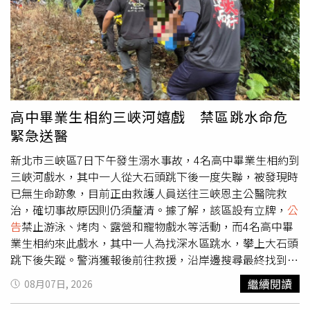
行情參考，協助使用者快速了解周邊價格概況。平台表示，
所有查詢資料皆以政府公開資料庫更新內容為依據，實際資
訊仍應以政府最新
公告
資料為準。實價雷達推LINE查詢工
具，民眾看房查實價登錄免留個資。（圖片提供／實價雷
達）除了成交行情外，近年不少購屋族也開始重視住宅周邊
環境資訊，例如土壤液化、淹水潛勢及活動斷層等公開圖
資。平台進一步整合相關政府公開資料，讓民眾在查詢地址
高中畢業生相約三峽河嬉戲 禁區跳水命危
時，也能同步了解周邊環境資訊，作為購屋評估時的參考依
緊急送醫
據。相關內容皆引用政府公開圖資，不代表對房屋安全性作
出保證，仍建議消費者搭配專業評估與現場勘查。實價雷達
新北市三峽區7日下午發生溺水事故，4名高中畢業生相約到
執行長張紘甡表示，近年不少民眾習慣先自行蒐集資訊，再
三峽河戲水，其中一人從大石頭跳下後一度失聯，被發現時
決定是否安排賞屋，希望降低資訊不對稱帶來的不確定性，
已無生命跡象，目前正由救護人員送往三峽恩主公醫院救
因此團隊將查詢流程整合至 LINE，希望讓民眾利用熟悉的
治，確切事故原因則仍須釐清。據了解，該區設有立牌，
公
通訊工具，就能快速取得公開房市資訊，而不必經過繁瑣的
告
禁止游泳、烤肉、露營和寵物戲水等活動，而4名高中畢
註冊程序。實價雷達推LINE查詢工具，民眾看房查實價登
業生相約來此戲水，其中一人為找深水區跳水，攀上大石頭
錄免留個資。（圖片提供／實價雷達）張紘甡指出，資訊透
跳下後失蹤。警消獲報後前往救援，沿岸邊搜尋最終找到溺
明已成為房市發展的重要方向，數位工具若能兼顧便利性與
水男子，但他當下已無生命跡象，救護人員緊急施以CPR救
繼續閱讀
08月07日, 2026
個人資料保護，有助於提升民眾自主查詢意願，也讓消費者
治，並緊急將他送往三峽恩主公醫院救治，確切案發過程還
在蒐集資訊階段能擁有更多主導權。他表示，平台設計以提
待調查。