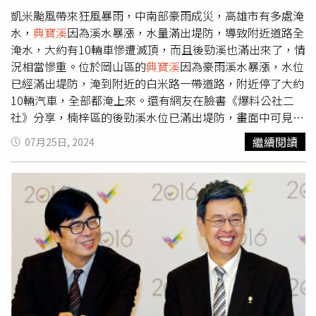
亦將補助10.9億元辦理
典寶溪
流域排水改善，針對今日視察
凱米颱風帶來狂風暴雨，中南部豪雨成災，高雄市有多處淹
的芋寮滯洪池，將加速第三、四期開闢，並加高圍堤及搭配
水，
典寶溪
因為溪水暴漲，水量滿出堤防，導致附近道路全
抽水機組，擴增滯洪量。
淹水，大約有10輛車慘遭滅頂，而且後勁溪也滿出來了，情
況相當慘重。位於岡山區的
典寶溪
因為豪雨溪水暴漲，水位
已經滿出堤防，淹到附近的白米路一帶道路，附近停了大約
10輛汽車，全部都淹上來。還有網友在臉書《爆料公社二
社》分享，楠梓區的後勁溪水位已滿出堤防，畫面中可見，
馬路變成黃河，相當驚人。引來其他人感嘆「颱風尾才是最
繼續閱讀
07月25日, 2024
恐怖的，才剛開始而已」，這時候最辛苦的就是救災人員。
後勁溪水位滿出堤防。（圖／翻攝自爆料公社二社）據了
解，高雄市24座滯洪池總量達490萬噸的滯洪池，都幾乎全
滿，其中岡山劉厝、仁武八卦里、三民寶業里等滯洪池，都
出現內水位超過滿水位的現象；美濃湖、蓮池潭、金獅湖等
地，水位也全面超過滯洪水位、滯洪率達100%。後勁溪水
位已經滿了。（圖／翻攝畫面）值得注意的是，高雄市從昨
（24日）到今（25日）中午，山區茂林單日累積雨量已達
1343.5mm，該雨量已超過當年造成88風災的莫拉克颱風的
單日1334mm的雨量紀錄。此次颱風也造成停電災情，台電