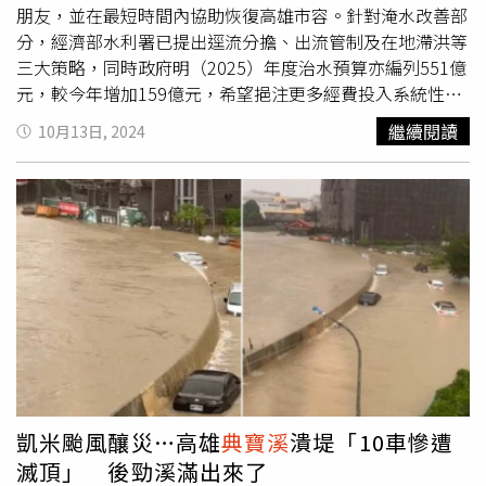
朋友，並在最短時間內協助恢復高雄市容。針對淹水改善部
分，經濟部水利署已提出逕流分擔、出流管制及在地滯洪等
三大策略，同時政府明（2025）年度治水預算亦編列551億
元，較今年增加159億元，希望挹注更多經費投入系統性治
水工程，打造安全無虞的居住環境。對於高雄市前鎮區前鎮
繼續閱讀
10月13日, 2024
國小的受損，卓榮泰指示，為緊急協助校園復原，教育部國
民及學前教育署已在第一時間迅速核定800萬元搶修復原經
費，協助校園儘速恢復正常運作，後續如仍有相關緊急復建
需求，中央將全力協助，確保校園環境安全無虞。高雄市政
府向卓揆報告，此次山陀兒颱風造成高雄整體災損總額初估
31.55億元，復建工程包括道路公園路樹、水利設施、校園
環境、場館園區、農漁產業等，其中道路公園樹木、設施及
路燈復舊經費共計14億元，依「公共設施災後復建工程經費
審議及執行作業要點」，非屬中央復建工程補助範圍，希望
中央以專案方式補助辦理。行政院表示，颱風極端降雨導致
高雄低窪地區淹水，為改善淹水情形，中央於2024至2026
年將分別補助高雄27.9億元辦理區域排水改善工程、4.7億
凱米颱風釀災…高雄
典寶溪
潰堤「10車慘遭
元辦理雨水下水道系統功能提升工程，以及11.8億元辦理災
滅頂」 後勁溪滿出來了
後水利設施復建工程，總計挹注約44.4億元。此外，水利署