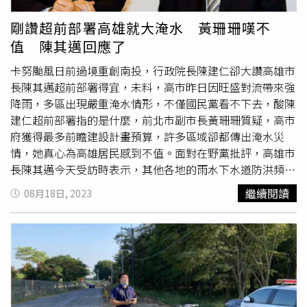
統計從25日0點至中午12點，高雄累計停電戶數達到10萬
4880戶，台電人員獲報陸續前往搶修，目前剩2萬6912戶等
剛讚超前部署高雄就大淹水 黃珊珊嘆不
待復電，但由於淹水造成部分區域工程車難以出動，搶修進
值 陳其邁回應了
度恐延後。
卡努颱風日前過境重創南投，行政院長陳建仁卻大讚高雄市
長陳其邁超前部署得宜，未料，高市昨日因旺盛對流帶來強
降雨，多區出現嚴重淹水情形，不僅國民黨看不下去，酸陳
建仁超前部署指的是什麼，前北市副市長黃珊珊質疑，高市
府獲得最多前瞻建設計畫預算，許多區域卻都傳出淹水災
情，她真心為高雄居民感到不值。面對在野黨批評，高雄市
長陳其邁今天受訪時表示，其他各地的雨水下水道防洪頻率
設計標準，無法跟台北做比較，他希望大家要將心比心，了
繼續閱讀
08月18日, 2023
解地方有在努力解決淹水問題。陳其邁表示，選舉到了，大
家要怎樣說，他都尊重。但昨日三民區、鳳山區、鳥松區下
雨強度，從氣象雷達觀測，大約達到時雨量67米毫米，超過
防洪設計標準，再加上昨日早上8點海水滿潮，包括寶珠
溝、愛河都幾乎都滿水位，對於積水宣洩較困難，市府會全
力解決淹水之苦，這原本就是地方政府要努力的事，「我們
會更努力」。陳其邁還說，北市雨水下水道防洪頻率，是五