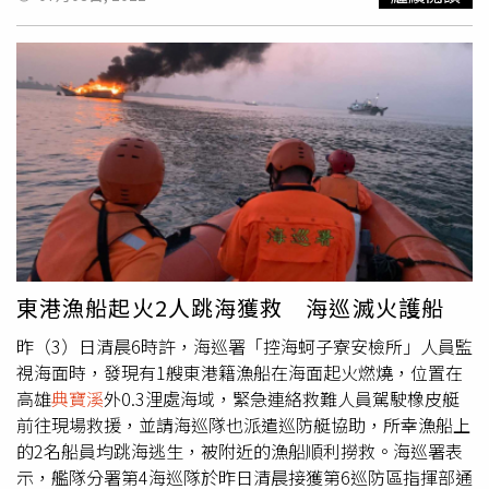
漲到如今28~30萬元。北高雄的翻身奇蹟中，最關鍵的就是
楠梓科技產業園區第二園區，這塊面積近238公頃的中油高
雄煉油廠（又稱「五輕煉油廠」），在高雄市政府接手除汙
整地後，其中台積電預定進駐的第三區，目前已完成交地，
經發局表示，園區公共設施已經施工，台積電廠房預計7月
動土，目前等相關程序完備。「過去中油那塊地是當地居民
很討厭的嫌惡設施，做夢都不敢想有天會變台積電，簡直是
神話！」台積電落腳的中油高煉廠就在高雄市議員李柏毅的
選區楠梓，他回憶，約莫2021年3月議會質詢前的會談，他
原本要追橋科進度，但陳其邁卻告訴他，「台積電要來
了！」讓他又驚喜又詫異，還要他保密。這個驚天大秘密本
不該提前外流，不過台積電人員頻繁往來市府開會，消息很
東港漁船起火2人跳海獲救 海巡滅火護船
快就傳開，產業、建商全部聚焦北高雄。除了現有的南科路
昨（3）日清晨6時許，海巡署「控海蚵子寮安檢所」人員監
竹園區、楠梓科技產業園區（原楠梓加工出口區），正在開
視海面時，發現有1艘東港籍漁船在海面起火燃燒，位置在
發中的共有3區：橋頭科學園區確定進駐廠商有日月光、國
高雄
典寶溪
外0.3浬處海域，緊急連絡救難人員駕駛橡皮艇
巨、鴻海集團；楠梓科技產業園區第二園區最指標的就是台
前往現場救援，並請海巡隊也派遣巡防艇協助，所幸漁船上
積電；仁武產業園區指標大廠天正國際、元山科技、駐龍精
的2名船員均跳海逃生，被附近的漁船順利撈救。海巡署表
密，3大產業園區，未來估計帶來3.4萬就業人口，年總產值
示，艦隊分署第4海巡隊於昨日清晨接獲第6巡防區指揮部通
高達3600億元。高雄市府近年大力招商，去年高雄仁武產