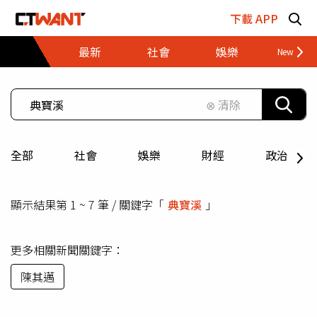
跳至主要內容區塊
下載 APP
最新
社會
娛樂
財經
⊗ 清除
全部
社會
娛樂
財經
政治
顯示結果第 1 ~ 7 筆 / 關鍵字「
典寶溪
」
更多相關新聞關鍵字：
陳其邁