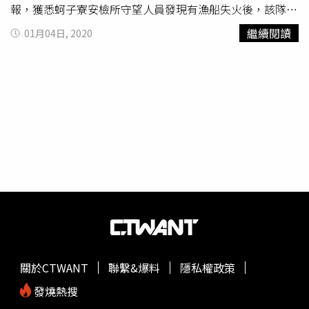
報，獲悉蚵子寮安檢所守望人員發現有漁船失火後，該隊立
業園區首辦說明會，就吸引300家廠商有意搶進，至今確定
即派遣巡防艇前往，於7時35分許抵達通報海域發現該船起
進駐的指標大廠就有天正國際、元山科技、駐龍精密。（圖
繼續閱讀
01月04日, 2020
火燃燒中，船上2名人員已被漁船平安救起。巡防艇以消防
／報系資料庫）隨著產業進駐如火如荼，陳其邁也馬不停
高壓水柱進行滅火，火勢在海巡人員搶救下於8時44分許獲
蹄，近1個月來4度越過半屏山，6月15日出席鴻海在橋頭科
得控制，並與高雄海巡隊巡防艇接力戒護「東」船拖帶返回
學園區投資60億元的台灣電芯研發暨試量產中心動土典禮；
東港鹽埔漁港，避免火勢復燃。據船長表示，起火原因疑似
23日，又參加達麗建設投資20億元的岡山樂購廣場開幕活
為作業時，主機失火導致機艙起火冒出黑煙，船上2人對於
動；27日再出席楠梓新台17線北段通車典禮，並責成南段
海巡人員救援過程及辛勞表示十分感謝。
也要盡速完工；3日又再度前往橋頭視察
典寶溪
滯洪池工
程，盼解決北高雄地區長年容易積淹水情形。「市長幾乎每
個禮拜都會跑橋頭、楠梓一帶，尤其聽到與產業有關的活
動，一定馬上去。」李柏毅表示，北高雄半導體S廊帶一路
從南科、路科、橋科、仁武產業園區、楠梓產業園區向下延
伸到亞灣區5GAIoT創意園區，陳其邁最重視的就是半導體
龍頭齊聚的橋頭、楠梓，以及高雄的門面左營，「即便是一
個連議員都可能PASS的小活動，他都出席，只因為離台積
電很近。」台經院產經資料庫研究員暨總監劉佩真表示，台
關於CTWANT
聯繫&爆料
隱私權政策
積電為國內半導體龍頭，以先進製程、超高良率遙遙領先競
發燒熱搜
爭者，對國內經濟貢獻度高，拉抬供應鏈效果也明顯。（圖
／中新社、CTWANT資料室）台經院產經資料庫研究員暨總