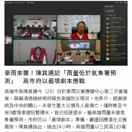
豪雨來襲！陳其邁認「雨量低於氣象署預
測」 高市府以最壞劇本應戰
高雄市長陳其邁今（29）日於豪雨災害應變中心第二次會議
後，與賴清德總統視訊報告高雄防災現況。他表示，感謝總
統及中央的關心，未發生重大災情及人員傷亡，僅昨晚至今
有9處慢車道短暫積水，皆已迅速退水，雖高雄雨量未達氣
象署預測，市府仍以「最壞劇本」準備，嚴謹因應潛在災害
風險。陳其邁指出，過去24小時，高雄雨量以三民區183毫