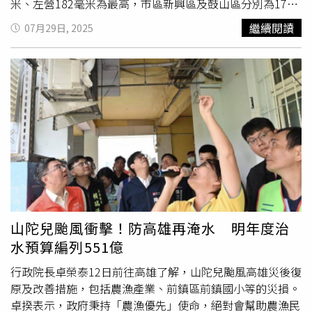
米、左營182毫米為最高，市區新興區及鼓山區分別為176
毫米及168毫米。氣象署預估今晚入夜後，平地及山區降雨
繼續閱讀
07月29日, 2025
可能達340毫米，接近大豪雨標準，高雄持續嚴密監控。陳
其邁也特別感謝國防部及相關部會支持，國軍已進駐甲仙、
杉林等原鄉區。目前山區土石流紅色警戒9處、黃色警戒77
處，保全戶2079人；大規模崩塌紅色警戒1處、黃色警戒4
處，保全戶33人，總計全市累計撤離2315人，包含杉林區
35人預防性撤離，昨晚10時前全數完成。市府今訪視收容
所，確保撤離民眾安全，並採保守策略，待明早天亮後再安
排返家。陳其邁表示，感謝中央治水經費補助，永安、茄萣
等沿海地區未發生淹水，永達、新港、北溝抽水站運作順
利。
典寶溪
、曹公新圳等流域改善工程，包含堤岸加高、滯
洪池開闢及橋梁瓶頸段改善，於本次豪雨發揮成效。他特別
感謝行政院及院長卓榮泰支持，盼未來中央持續協助解決茄
山陀兒颱風衝擊！防高雄再淹水 明年度治
萣大排及西南沿海水閘門、抽水站問題，防範天文大潮淹水
水預算編列551億
風險。最後，陳其邁提到，整體來看，這次的雨量雖然沒有
氣象署總體預測雨量來的高，「但我們還是會做最壞的劇
行政院長卓榮泰12日前往高雄了解，山陀兒颱風高雄災後復
本，做更審慎、更嚴謹的準備，來因應這次的豪雨相關可能
原及改善措施，包括農漁產業、前鎮區前鎮國小等的災損。
帶來致災性的風險」，也謝謝總統關心。
卓揆表示，政府秉持「農漁優先」使命，絕對會幫助農漁民