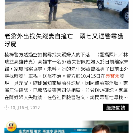
年到十年的高標準規畫，台北以外的城市，防洪頻率大概都
是兩年到五年，規格設計標準當然沒辦法跟台北做比較。他
盼望大家將心比心，了解地方有努力解決淹水，包括仁武的
曹公新圳、永安北溝排水，路竹的土庫排水、林園大排，
典
寶溪
滯洪池等，也都已經在中央預算支持下，解決過去常容
老翁外出找失蹤妻自撞亡 頭七又遇警尋獲
易淹水狀況。陳其邁強調，極端氣候來臨，強降雨已是常
浮屍
態，各種防災思考應該要更努力，希望能解決民眾淹水之
苦，市府會有改善的具體措施，外界批評指教，高市府都虛
楠梓警方透過空拍機尋找失蹤婦人的下落。（翻攝照片／林
心接受。高市府強調強降雨難預測，導致突然積水，但也有
瑞益高雄傳真）高雄市一名67歲失智陳姓婦人於日前離家未
立委私下感嘆，陳其邁的說法，其實南投縣長許淑華前幾天
歸，家屬報案協尋，未料，她的先生66歲曾姓男子日前出外
也都說過，畢竟地方治水原本就很辛苦，若非閣揆陳建仁在
尋找時發生車禍，送醫不治。警方於10月15日在
典寶溪
發
高雄暗酸南投水災因未超前部署，後續風波應可避免。因為
現一具浮屍，隨即通知家屬前往認屍，因屍體臉部浮腫，家
ˋ極端氣候下，大雨說來就來，哪個縣市都可能突然水災，
屬無法確認，已報請檢察官司法相驗，並做DNA確認。家屬
即便台北市也不例外，中央亟需做的應該是先檢討治水政策
在陳姓婦人失蹤後，在各社群臉書貼文，請民眾幫忙尋找。
是否有疏漏、預算有無花在刀口上、監督治水品質，而不是
她的先生曾姓男子也於10月3日報案，但在日前出外尋找時
繼續閱讀
10月16日, 2022
遇淹水先批評他人。
發生自摔車禍，加上又於曾男後事的頭七找到一具浮屍，令
家屬無法接受。楠梓警分局除依規定受理並完成筆錄製作
外，立即啟動通報及緊急協尋機制及程序，通報各警察機關
協尋，展開查尋作為，詳細調查失蹤人之身分背景、交往對