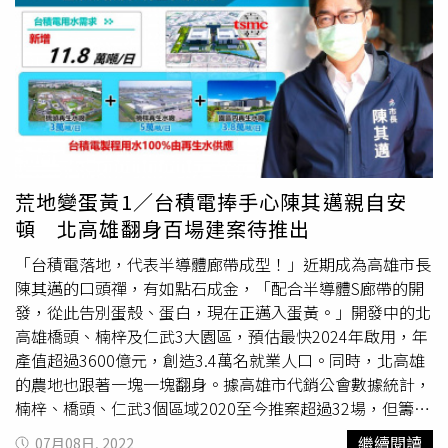
象及可能去向。警消於10月15日下午透過空拍機尋找，在
典寶溪
發現與失蹤婦人身分特徵相符之浮屍，隨即通知家屬
前往認屍，因屍體臉部浮腫家屬無法確認，已報請檢察官司
法相驗並進一步做DNA確認。
荒地變蛋黃1／台積電捧手心陳其邁親自安
頓 北高雄翻身百場建案待推出
「台積電落地，代表半導體廊帶成型！」近期成為高雄市長
陳其邁的口頭禪，有如點石成金，「配合半導體S廊帶的開
發，從此告別蛋殼、蛋白，現在正邁入蛋黃。」開發中的北
高雄橋頭、楠梓及仁武3大園區，預估最快2024年啟用，年
產值超過3600億元，創造3.4萬名就業人口。同時，北高雄
的農地也跟著一塊一塊翻身。據高雄市代銷公會數據統計，
楠梓、橋頭、仁武3個區域2020至今推案超過32場，但籌備
推案中的卻超過105場，房價也從2020年的每坪15、16萬
繼續閱讀
07月08日, 2022