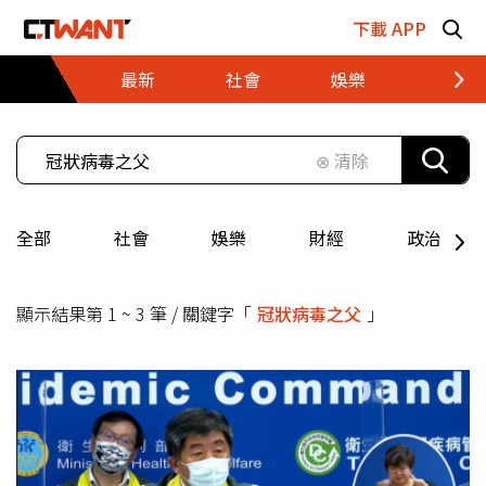
跳至主要內容區塊
下載 APP
最新
社會
娛樂
財經
⊗ 清除
全部
社會
娛樂
財經
政治
顯示結果第 1 ~ 3 筆 / 關鍵字「
冠狀病毒之父
」