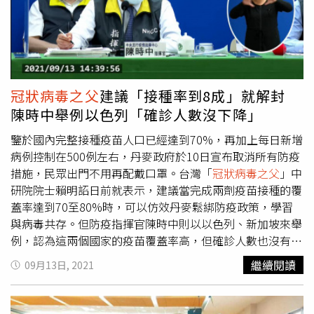
冠狀病毒之父
建議「接種率到8成」就解封
陳時中舉例以色列「確診人數沒下降」
鑒於國內完整接種疫苗人口已經達到70%，再加上每日新增
病例控制在500例左右，丹麥政府於10日宣布取消所有防疫
措施，民眾出門不用再配戴口罩。台灣「
冠狀病毒之父
」中
研院院士賴明詔日前就表示，建議當完成兩劑疫苗接種的覆
蓋率達到70至80%時，可以仿效丹麥鬆綁防疫政策，學習
與病毒共存。但防疫指揮官陳時中則以以色列、新加坡來舉
例，認為這兩個國家的疫苗覆蓋率高，但確診人數也沒有下
降。賴明詔日前從美國返台後，與妻子在防疫旅館中進行隔
繼續閱讀
09月13日, 2021
離。他表示在隔離期間，他不斷的思考，認為隔離政策造成
的社會成本太高，建議等到疫情趨緩後，應該要重新檢討防
疫的態度與思維，賴明詔說到「疫情很難清零，國境也不可