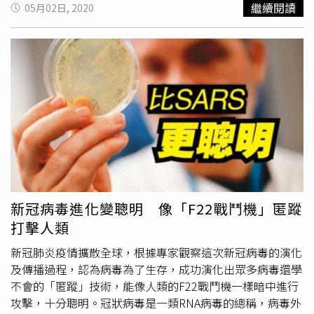
繼續閱讀
05月02日, 2020
SARS）。不過，賴明詔指出，我們可能無法完全消除
Covid-19，因為病毒或其變異種可能會逃避身體的免疫系
統，躲在身體的某種細胞中，變成長期化的疾病；病毒也可
能存在某些動物身上，每年冬天又回來，就像流行性感冒一
樣；另外，蝙蝠身上還有許多種冠狀病毒，類似的病毒可能
層出不窮。
新冠病毒進化變聰明 像「F22戰鬥機」匿蹤
打擊人類
新冠肺炎疫情擴散全球，根據專家觀察這次新冠病毒的演化
及傳播過程，認為病毒為了生存，成功演化出眾多病毒還學
不會的「匿蹤」技術，能像人類的F22戰鬥機一樣暗中進行
攻擊，十分聰明。冠狀病毒是一類RNA病毒的總稱，病毒外