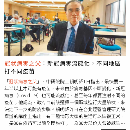
能永遠封鎖」。賴明詔認為，當台灣第二劑疫苗的接種率達
到70至80%時，台灣可以參考丹麥的做法，解除所有防疫
政策，學習如何與病毒共存。為此，防疫指揮官表示，的確
兩劑疫苗的接種率能達到70至80%時，可以為社會提供足
夠的保護力。但他拿以色列與新加坡舉例，這兩個國家的疫
苗接種率都十分的高，但是以色列12日的確診人數高達
6500人，新加坡也連續2日確診人數突破500人。至於是否
要學習丹麥的做法，陳時中則是表示，每個國家的經驗都可
以當作台灣的參考榜樣。而根據《Our World in data》資料
冠狀病毒之父
：新冠病毒流感化，不同地區
顯示，以色列當地完成兩劑疫苗接種的比例達到63.02%，
打不同疫苗
新加坡則是76.51%。
「
冠狀病毒之父
」、中研院院士賴明詔1日指出，最快要一
年半以上才可能有疫苗，未來由於病毒基因不斷變化，新冠
病毒（Covid-19）也可能流感化，甚至每年都要注射不同的
疫苗；他認為，政府目前該選擇一個區域進行大量篩檢，來
決定下一步的防疫步驟。賴明詔昨日在台北經營管理研究院
舉辦的講座上指出，有三種情形大家的生活可以恢復正常，
一是當有疫苗可以讓全民施打；二為當大部份人曾被感染，
具有免疫力（群體免疫）；最後是當病毒完全消失（如同