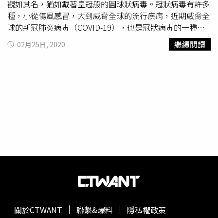
觀如其名，猶如戴著皇冠般的圓球狀病毒。冠狀病毒有許多
種，小從傷風感冒，大到威脅全球的流行疾病，近期威脅全
球的新冠肺炎病毒（COVID-19），也是冠狀病毒的一種。
據《聯合新聞網》報導，
冠狀病毒之父
、中研院院士賴明詔
繼續閱讀
02月25日, 2020
日前在一場專家論壇表示，原本醫界認為人類感染冠狀病毒
不會致死，SARS爆發後，發現禍首竟是冠狀病毒，醫界、
生物界等專家才對冠狀病毒另眼相看。慶幸的是，SARS的
攻擊性、致死率雖強，但流行過後就銷聲匿跡。專家也發
現，SARS病毒屬於「同歸於盡」型的病毒，一旦達成攻
擊、致命的目的，也就「功成身退」，不再進一步演化、突
變。專家觀察這次新冠病毒的演化及傳播過程，認為病毒為
了存活、求勝，成功演化出眾多病毒還學不會的「匿蹤」技
術，相當聰明。（圖／pixabay）台中市衛生局長、耳鼻喉
科醫師曾梓展說，病毒沒有宿主不能活，冠狀病毒會寄居在
哺乳類身上，但病毒也會隨宿主死亡，無法繼續擴散下去，
在演化過程算是失敗。然而這次的新冠病毒卻不同以往，除
了也有很強的感染力，更有許多感染者無症狀，卻可能繼續
傳染給別人，攻擊的對象、引發的症狀反應也不一致，就像
關於CTWANT
聯繫&爆料
隱私權政策
經過精心設計的病毒演化秀，遠比當年的SARS病毒還要聰