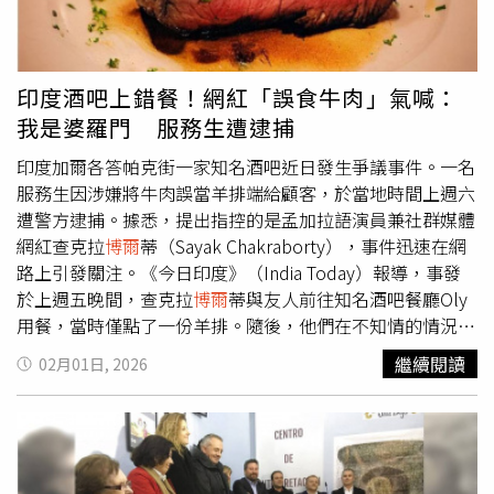
針對雪崩事故頻傳的情形，義大利雪況與雪崩風險協會
（AINEVA）警告，由於新雪與中等風速造成積雪板塊不
穩，隨便一名滑雪者通過都可能引發雪崩，請民眾上山滑雪
應注意安全。阿爾卑斯山救援單位也提醒，到非管制區滑雪
印度酒吧上錯餐！網紅「誤食牛肉」氣喊：
具挑戰性與吸引力，但風險極高，民眾務必留意天候與雪
我是婆羅門 服務生遭逮捕
況，並遵守安全指引，以免發生憾事。
印度加爾各答帕克街一家知名酒吧近日發生爭議事件。一名
服務生因涉嫌將牛肉誤當羊排端給顧客，於當地時間上週六
遭警方逮捕。據悉，提出指控的是孟加拉語演員兼社群媒體
網紅查克拉
博爾
蒂（Sayak Chakraborty），事件迅速在網
路上引發關注。《今日印度》（India Today）報導，事發
於上週五晚間，查克拉
博爾
蒂與友人前往知名酒吧餐廳Oly
用餐，當時僅點了一份羊排。隨後，他們在不知情的情況下
食用了端上桌的餐點，直到服務人員又送來另一份羊排，眾
繼續閱讀
02月01日, 2026
人才察覺異常。查克拉
博爾
蒂隨即向服務生詢問，對方卻表
示他們點了兩份牛排，其中一份為牛肉，說法引發不滿。查
克拉
博爾
蒂指出，得知自己誤食牛肉後，情緒與精神上均受
到嚴重衝擊。他隨後將現場對質的影片上傳至社群平台，畫
面中可見他質問服務生與餐廳經理，兩人均向其道歉，經理