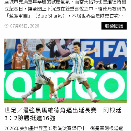
座城市充滿嘉年華般的歡慶氣氛，而當天恰巧也是維德角獨
立紀念日，讓全國上下沉浸在雙重喜悅之中。維德角被稱為
「藍鯊軍團」（Blue Sharks），本屆世界盃是隊史首次站
上這項世界最高殿堂。儘管最終在淘汰賽敗給衛冕冠軍阿根
繼續閱讀
07月06日, 2026
廷，無緣晉級，但精彩表現已寫下國家足球歷史的新頁。當
球隊搭機返抵培亞機場時，大批球迷早已守候迎接。現場鼓
聲震天、歌聲不斷，球迷揮舞國旗、高喊球員名字，載歌載
舞，將機場變成大型嘉年華會。世界盃期間表現亮眼、受到
全球球迷矚目的門將沃津哈（Vozinha，本名Josimar José
Évora Dias）受訪時表示：「能回國和人民一起站在這裡，
對我們而言是非常重要的一刻，原本希望能走得更遠，但可
惜沒有辦法晉級下一輪。現在我們只想享受這一刻，和全國
人民一起慶祝。」一名到場接機的球迷表示，維德角隊史首
次參加世界盃，就能與西班牙、烏拉圭等世界強權正面抗
衡，令人感到無比驕傲。機場歡迎儀式結束後，全隊搭乘敞
篷卡車展開英雄遊行，沿途數以千計球迷夾道歡迎。陽光下
世足／最強黑馬維德角逼出延長賽 阿根廷
國旗迎風飄揚，鼓手走上街頭演奏，舞蹈團體也加入慶典，
3：2險勝挺進16強
整座城市洋溢歡樂氣氛。沃津哈還拍下感人的一幕，當飛機
緩緩滑向停機坪時，停機坪工作人員紛紛跪地、低頭致意，
2026年美加墨世界盃32強淘汰賽舉行中，衛冕軍阿根廷遭