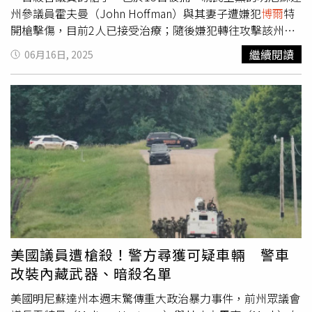
民兵與消防單位外，美國海岸防衛隊與聯邦緊急事務管理署
州參議員霍夫曼（John Hoffman）與其妻子遭嫌犯
博爾
特
（FEMA）也已加入行動，支援丘陵地區的搜救。派翠克進
開槍擊傷，目前2人已接受治療；隨後嫌犯轉往攻擊該州另
一步指出，白宮也多次來電聯繫，總統川普（Donald
名同親民主黨的眾議會前議長霍特曼（Melissa Hortman）
繼續閱讀
06月16日, 2025
Trump）向他保證「我們需要的任何東西，我們都會得
與其丈夫，2人不幸遭槍擊身亡。華茲先前將此案定調為
到。」針對亨特地區的Camp Mystic營地狀況，德州狩獵警
「出於政治動機的暗殺」。警方在2名死者位於布魯克林公
衛隊（Texas Game Wardens）也已到場，協助將孩童撤
園（Brooklyn Park）的家中，與嫌犯對峙時，該嫌犯徒步
離。臉書發布的照片顯示，一排卡車駛入營地，孩童們被安
逃逸；之後在距離犯罪現場約1小時車程的錫布利郡發現嫌
排坐上卡車車斗，由人員載離現場避難。副州長派翠克表
犯的車輛，隨即指示當地居民緊閉門窗。布魯克林公園警察
示，目前不需動用更多私人直升機，他強調已有9支水上救
局透露，在嫌犯其中1個犯案現場、棄置的車內發現一些文
援小組進入作業。Canyon Lake大壩的安全也成為外界關注
件，文件中提及多名議員、官員和醫療機構相關資料，顯示
焦點，派翠克指出，美國陸軍工程兵團（US Army Corps of
嫌犯可能鎖定多名政治與社會目標；嫌犯犯案時，穿著類似
Engineers）已前往現場進行評估。雖然目前判定大壩結構
警察的制服，駕駛的休旅車也看似警車，車上還配備警示燈
安全，但由於預報顯示聖安東尼奧（San Antonio）、奧斯
等，疑似在冒充警察。警方日前持續追緝犯案後逃逸的嫌
汀（Austin）與韋科（Waco）等地仍有降雨風險，相關單
犯，而明尼蘇達州拉姆齊縣警察辦公室稍早發聲證實，經過
位不敢大意。報導中提到，美國國家氣象局曾於3日提前針
警方努力不懈的工作，嫌犯目前已經被逮捕，更表示「感謝
美國議員遭槍殺！警方尋獲可疑車輛 警車
對克爾郡發布洪水警告，並在4日凌晨1點、4點03分與5點
多個單位的共同努力以及社區的支持，正義更近了一步」，
改裝內藏武器、暗殺名單
34分三度升級為「閃電洪水緊急」警報，但災情仍未能有效
同時附上逮到嫌犯的照片並稱其為「邪惡的面孔」。據
阻止。克爾維爾（Kerrville）市政經理萊斯（Dalton Rice）
《ABC News》指出，嫌犯先是被監視器拍到，出現在明尼
美國明尼蘇達州本週末驚傳重大政治暴力事件，前州眾議會