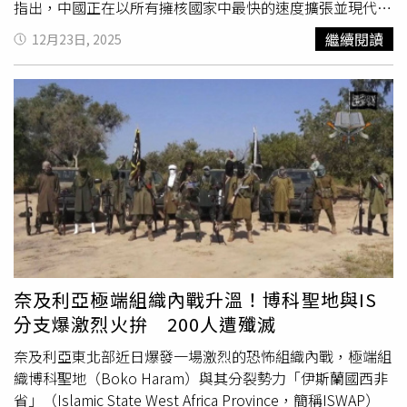
指出，中國正在以所有擁核國家中最快的速度擴張並現代化
其武器庫。對此，北京方面則形容相關軍事擴張報導是「抹
繼續閱讀
12月23日, 2025
黑、詆毀中國，並蓄意誤導國際社會。」上個月，美國總統
川普（Donald Trump）表示，他可能正在推動1項與中國及
俄羅斯共同實現去核化的計畫。然而，《路透社》取得並查
閱的這份五角大廈報告草案指出，北京似乎對此不感興趣。
報告寫道：「我們持續觀察到，北京對於推動這類措施或更
全面的軍備控制討論，完全缺乏意願。」報告還指出，中國
很可能已在靠近中蒙邊界、最新建成的一系列飛彈發射井
中，部署超過100枚使用固態燃料的東風-31型（DF-31）洲
際彈道飛彈。五角大廈過去曾披露這些發射井的存在，但從
未公開已裝填飛彈的數量。對此，五角大廈拒絕置評。中國
駐美國華府大使館（Chinese embassy in Washington
D.C.）則表示，中國「始終維持防禦性的核戰略，將核力量
奈及利亞極端組織內戰升溫！博科聖地與IS
維持在符合國家安全所需的最低水準，並遵守暫停核試驗的
分支爆激烈火拚 200人遭殲滅
承諾，以及『不首先使用核武』政策。」該報告草案並未指
出新部署飛彈可能的目標。美國官員也指出，在送交國會之
奈及利亞東北部近日爆發一場激烈的恐怖組織內戰，極端組
前，報告內容仍可能有所調整。報告還指出，中國的核彈頭
織博科聖地（Boko Haram）與其分裂勢力「伊斯蘭國西非
庫存於2024年仍維持在600枚出頭，反映出「相較於前幾
省」（Islamic State West Africa Province，簡稱ISWAP）