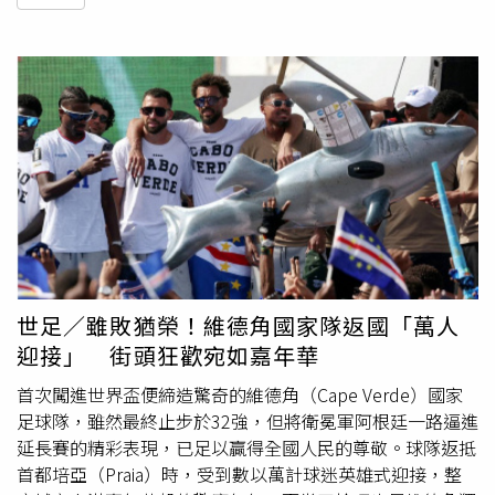
世足／雖敗猶榮！維德角國家隊返國「萬人
迎接」 街頭狂歡宛如嘉年華
首次闖進世界盃便締造驚奇的維德角（Cape Verde）國家
足球隊，雖然最終止步於32強，但將衛冕軍阿根廷一路逼進
延長賽的精彩表現，已足以贏得全國人民的尊敬。球隊返抵
首都培亞（Praia）時，受到數以萬計球迷英雄式迎接，整