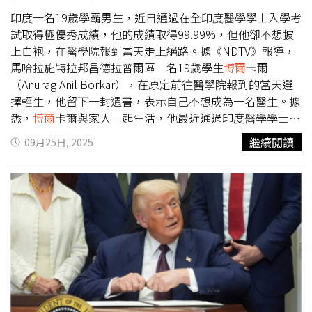
聖地成功奪回主導權，甚至俘獲多艘ISWAP使用的武裝船
善」奠定基礎。該報告發布之際，距離2010年簽署的《新
隻，顯示實力依然不容小覷。乍得湖自1960年代起已流失
印度一名19歲學霸男生，近日通過在全印度醫學學士入學考
削減戰略武器條約》到期僅剩不到2個月。該條約是美俄之
逾九成面積，隨著湖水退去，更多陸路通道出現，也成為極
試取得極優秀成績，他的成績取得99.99%，但他卻不想披
間最後1項核軍備控制協議，限制雙方各自部署1,550枚戰略
端組織活動範圍擴張的溫床。根據聯合國環境規劃署資料，
上白袍，在醫學院報到當天走上絕路。據《NDTV》報導，
核彈頭與700套投射系統。俄羅斯總統普丁（Vladimir
這一地區長期飽受氣候變遷與安全危機雙重打擊。ISWAP與
馬哈拉施特拉邦昌德拉普爾區一名19歲學生
博爾
卡爾
Putin）與拜登於2021年2月將該條約延長5年，但條文並未
博科聖地勢力再起衝突，奈及利亞北部安全情勢嚴峻。回顧
（Anurag Anil Borkar），在原定前往醫學院報到的當天選
允許再次正式延長。許多專家擔憂，該條約到期後，可能引
雙方恩怨，2021年5月，ISWAP曾攻擊博科聖地在桑比薩森
擇輕生，他留下一封遺書，表示自己不想成為一名醫生。據
發美中俄三方的核軍備競賽。軍備控制倡議團體「軍備控制
林（Sambisa）的長期基地，博科聖地領袖謝考（Abubakar
悉，
博爾
卡爾與家人一起生活，他最近通過印度醫學學士入
協會」（Arms Control Association）執行長金
博爾
（Daryl
Shekau）傳出當時自爆身亡。2022年底至2023年初，博科
學考試（NEET UG 2025），取得99.99%亮眼成績，在
繼續閱讀
09月25日, 2025
Kimball）表示：「更多的核武，以及外交的缺席，不會讓
聖地也對ISWAP位於
博爾
諾州的兩處基地發動突襲，奪取大
OBC社會類別取得全印度第1475名，本來要去北方邦戈拉
任何人更安全，無論是中國、俄羅斯，還是美國。」
量武器，造成超過100人死亡、35人受傷。自2009年博科聖
克布爾的醫學院讀醫學學士和外科學士（MBBS）。警方
地創始人穆罕默德尤素（Mohammed Yusuf）遭到軍方法外
稱，
博爾
卡爾在家中輕生，該案件目前由警方調查中。報導
處決以來，奈及利亞東北部的極端暴力衝突已造成超過4萬
提及，許多青少年在學業和學校生活中承受著巨大的壓力，
人死亡、約200萬人流離失所，災情持續擴大，令當局難以
他們應該記住，學校和大學只是人生的一部分並非一切，青
招架。ISWAP與博科聖地勢力再起衝突，奈及利亞北部安全
少年為了更好地應對壓力，應該嘗試親友談論自己所經歷的
情勢嚴峻。（圖／翻攝自X，@DailyPostNGR）
困難，分享自己的感受，有助於感受到有人正在支持，減少
孤獨感。此消息一出，不少網友紛紛留言「想到三個傻瓜裡
院長的兒子」、「有些人求神拜佛只為能猜到補考及格」、
「99.99%還只是1475名，前面都是100%嗎」。◎勇敢求