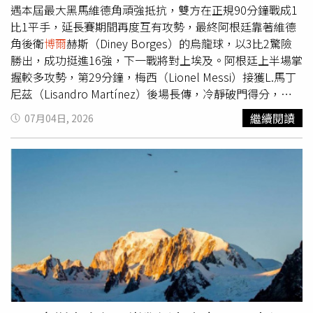
迎接國家英雄歸來。更巧的是，球隊返國當天正值維德角獨
遇本屆最大黑馬維德角頑強抵抗，雙方在正規90分鐘戰成1
立紀念日，也讓原本就充滿節慶氣氛的日子更加熱鬧。維德
比1平手，延長賽期間再度互有攻勢，最終阿根廷靠著維德
角人口僅約50萬人，是歷史上國土面積最小、卻成功闖進世
角後衛
博爾
赫斯（Diney Borges）的烏龍球，以3比2驚險
界盃的國家。世界盃開踢前，球隊世界排名僅第67名，小組
勝出，成功挺進16強，下一戰將對上埃及。阿根廷上半場掌
賽3戰全部踢和，其中首戰更以0比0逼平歐洲冠軍西班牙，
握較多攻勢，第29分鐘，梅西（Lionel Messi）接獲L.馬丁
成功晉級淘汰賽，跌破各界眼鏡。面對梅西（Lionel
尼茲（Lisandro Martínez）後場長傳，冷靜破門得分，幫
Messi）領軍的阿根廷，維德角一度將其逼進延長賽，可惜
助球隊率先取得1比0領先，也帶著優勢進入中場休息。阿根
繼續閱讀
07月04日, 2026
後衛
博爾
赫斯（Diney Borges）烏龍球讓阿根廷拿到致勝
廷球員梅西（10號）攻破了佛得角門將沃津哈（1號）的十
分，最後雖以2比3不敵落敗，但表現已贏得全世界足球迷的
指關，打入了阿根廷隊的首粒進球。（圖／達志／美聯社）
尊敬。維德角國家足球隊返國「萬人迎接」。（圖／達志／
易邊再戰，維德角展現黑馬韌性，第59分鐘，門德斯
路透社）
（Ryan Mendes）送出助攻，杜阿爾特（Deroy Duarte）禁
區外起腳破門，將比分追成1比1，雙方一路僵持至正規90
分鐘結束，必須進入延長賽決勝。延長賽第92分鐘，梅西開
出角球後，阿根廷重新組織攻勢，由L.馬丁尼茲門前破網，
幫助球隊再度取得2比1領先。不過維德角並未放棄，第103
分鐘，塞梅多（Willy Semedo）送出助攻，卡布拉爾
（Sidny Cabral）勁射破門，再度將比分扳成2比2，讓比賽
持續陷入膠著。直到第111分鐘，羅梅洛（Cristian
Romero）在禁區內躍起頭槌攻門，造成維德角後衛
博爾
赫