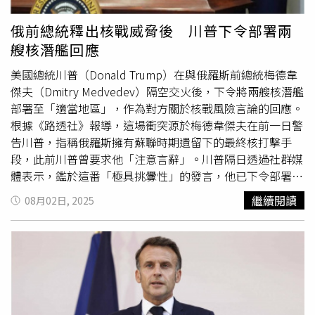
救並非弱者，您的痛苦有人願意傾聽，請撥打1995
俄前總統釋出核戰威脅後 川普下令部署兩
艘核潛艦回應
美國總統川普（Donald Trump）在與俄羅斯前總統梅德韋
傑夫（Dmitry Medvedev）隔空交火後，下令將兩艘核潛艦
部署至「適當地區」，作為對方關於核戰風險言論的回應。
根據《路透社》報導，這場衝突源於梅德韋傑夫在前一日警
告川普，指稱俄羅斯擁有蘇聯時期遺留下的最終核打擊手
段，此前川普曾要求他「注意言辭」。川普隔日透過社群媒
體表示，鑑於這番「極具挑釁性」的發言，他已下令部署兩
艘核潛艦，以防事態不只停留在口頭層面。他在貼文中強
繼續閱讀
08月02日, 2025
調，言辭往往可能引發意想不到的後果，希望這次不是其中
之一。稍晚在面對媒體詢問時，他補充，這是因為「一位俄
羅斯前總統發出威脅，而我們必須保護國民」。五角大廈與
美國海軍對此未予置評。由於核威懾任務的高度敏感性，美
軍一向避免公開潛艦部署位置與細節。安全分析人士認為，
此舉更多是言語層面的升溫，而非實質軍事行動，因為美國
本就維持隨時可攻擊俄羅斯的核動力潛艦部署。川普並未具