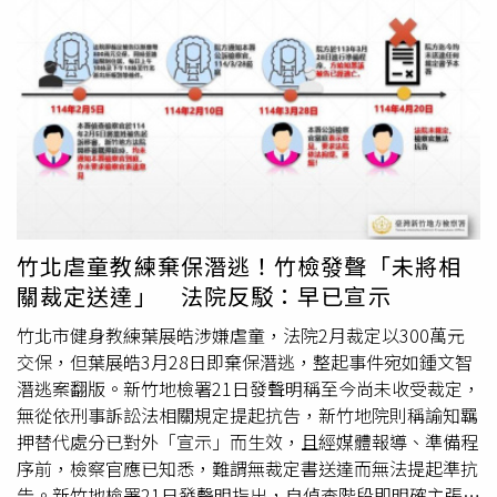
長期合作計畫其中一環的盛事，藝術家本人攜手 FENDI 創
作出獨一無二的 WangechiMutu x FENDI Peekaboo 包，這
只不只是包，是一件「會呼吸的雕塑」。（圖／品牌提供）
以金箔、多媒材拼接出她心中兩座神聖山脈—恩貢山丘與肯
亞山峰，袋內更伸出象徵生命力的木枝裝置，打開瞬間，像
自然在包中破土而出，夢幻又帶點神祕魔力。（圖／品牌提
供）Wangechi Mutu 表示：「FENDI 的 Peekaboo 包幾何
俐落，結構堅挺，而我當下就想讓它變得有機、夢幻、富有
生命力。一邊是恩貢山丘，另一邊是美麗的肯亞山峰。這兩
座山把袋子撐在一起。而內部的枝枒，就像生命在縫隙中竄
竹北虐童教練棄保潛逃！竹檢發聲「未將相
生而出。這不只是一個包包，它是一件雕塑。」（圖／品牌
關裁定送達」 法院反駁：早已宣示
提供） Peekaboo包自2008年由 Silvia Venturini Fendi 設計
問世以來，儼然成為羅馬工藝精神與 FENDI 女性特質間的
竹北市健身教練葉展皓涉嫌虐童，法院2月裁定以300萬元
經典象徵！Peekaboo早已不只是時尚配件，更是品牌精神
交保，但葉展皓3月28日即棄保潛逃，整起事件宛如鍾文智
與藝術語彙的載體。不斷推出新式樣，於比例、穿搭實用
潛逃案翻版。新竹地檢署21日發聲明稱至今尚未收受裁定，
性、材質與工藝層面持續探索，展現出無限的可能與當代風
無從依刑事訴訟法相關規定提起抗告，新竹地院則稱諭知羈
格演進。此次與 Wangechi Mutu 的夢幻聯動，是 FENDI 自
押替代處分已對外「宣示」而生效，且經媒體報導、準備程
2014 年啟動的藝術家合作計畫中的最新力作，再次將手袋
序前，檢察官應已知悉，難謂無裁定書送達而無法提起準抗
推向藝術高度。（圖／品牌提供）
告。新竹地檢署21日發聲明指出，自偵查階段即明確主張應