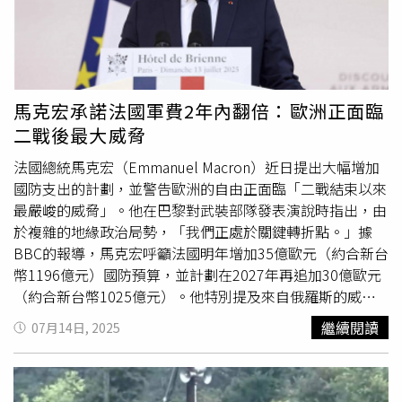
體說明「核潛艦」是指核動力潛艦，還是搭載核彈頭飛彈的
戰略潛艦。不過，美國擁有14艘「俄亥俄級」（Ohio
Class）戰略核潛艦，每艘可攜帶多達24枚三叉戟II D5型
（Trident II D5）彈道飛彈，射程可達4,600英里，且任何時
刻約有8至10艘處於部署狀態。美國科學家聯盟的克里斯滕
馬克宏承諾法國軍費2年內翻倍：歐洲正面臨
森（Hans Kristensen）指出，這些潛艦長期維持在可對俄
二戰後最大威脅
發射的位置，因此川普的調動更多是對梅德韋傑夫言論的直
接反應。軍控倡議人士對川普的表態表達憂慮。軍控協會執
法國總統馬克宏（Emmanuel Macron）近日提出大幅增加
行董事金
博爾
（Daryl Kimball）批評，這種在社群媒體以帶
國防支出的計劃，並警告歐洲的自由正面臨「二戰結束以來
有挑釁意味的方式談論核武，既不負責任，也不可取。美方
最嚴峻的威脅」。他在巴黎對武裝部隊發表演說時指出，由
歷來避免在核恐嚇上與俄羅斯對等，以免增加使用世界上最
於複雜的地緣政治局勢，「我們正處於關鍵轉折點。」據
具毀滅性武器的風險。報導中提到，梅德韋傑夫現任俄羅斯
BBC的報導，馬克宏呼籲法國明年增加35億歐元（約合新台
安全會議副主席，向來以鷹派言論聞名，並自2022年俄軍
幣1196億元）國防預算，並計劃在2027年再追加30億歐元
進攻烏克蘭以來成為克里姆林宮最強硬的反西方聲音之一。
（約合新台幣1025億元）。他特別提及來自俄羅斯的威
他與川普近來頻繁隔空互嗆，包括川普在本週稍早對俄羅斯
脅，並譴責該國的「帝國主義政策」與「領土併吞行徑」。
繼續閱讀
07月14日, 2025
下最後通牒，要求10天內同意烏克蘭停火，否則將面臨關
自莫斯科於2022年2月全面入侵烏克蘭以來，戰火持續肆
稅。儘管部分分析認為川普的言辭可能製造「承諾陷阱」，
虐。馬克宏承諾將法國軍事預算提前3年於2027年達到翻倍
讓外界認為他會在局勢升級時動用核武，但麥凱恩研究所執
成長。該國2017年國防預算為320億歐元，按照新計劃將在