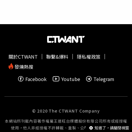
是提供390億美元半導體補貼的《晶片法案》。上月他更下
費者的永久稅收」，並於8日在X上表示，中美對抗不應由
令成立新投資「加速器」辦公室，接管從國家標準技術研究
「像納瓦羅這樣的C級學生」決定，明顯嘲諷對方不具備處
所（NIST）裁撤的晶片計畫團隊職能。對此，眾議院中國
理此等複雜經濟政策的能力。川普政府的最新關稅政策出爐
問題特別委員會首席議員克利胥納莫提（Raja
後，隨即導致市場震盪，不僅汽車價格面臨上漲壓力，也使
Krishnamoorthi）發表聲明，對政府放寬輝達高階晶片管制
特斯拉生產成本上升。雖然特斯拉多數車款在美國本地組
表示憂心：「出口管制必須立即見效，我們沒有時間浪費。
裝，較不易直接受限於整車進口關稅，但其零組件來自多
每拖延1天限制繞道晶片出口，就是給對手多1天囤積戰備物
國，尤其是鋼鐵與鋁材料大量仰賴加拿大與墨西哥，電子零
資的機會。」不過白宮與商務部未回應置評請求，輝達發言
件則有部分來自中國與台灣，間接導致成本壓力不容小覷。
關於CTWANT
聯繫&爆料
隱私權政策
人也拒絕發表評論。
特斯拉的業績也出現疲態，第一季交車數據年減13%，未達
市場預期，而在這之前，公司已經歷自2022年以來最差的
發燒熱搜
一季表現。馬斯克雖為川普名義上的「政府效率部門
Facebook
Youtube
Telegram
（Department of Government Efficiency，DOGE）」負責
人之一，並斥資約2.9億美元支持川普競選連任，但近期因
其政治言論與與白宮掛鉤的角色，使特斯拉屢遭抗議與抵
制，甚至面對針對車輛與設施的破壞行為。針對馬斯克與納
瓦羅的爭執，白宮新聞秘書萊維特（Karoline Leavitt）於8
© 2020 The CTWANT Company
日簡報中回應「很明顯，這是兩位對貿易與關稅持有非常不
本網站所刊載內容著作權屬王道旺台媒體股份有限公司所有或經授權
同觀點的人。男孩就是男孩，我們會讓他們繼續公開爭
使用，他人非經授權不許轉載、重製、公開播送或公開傳輸。
知道了，請關閉視窗
執。」萊維特也提到，川普十分歡迎政府內部有多元聲音，