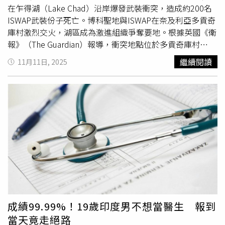
年，生產速度有所放緩」。但中國的核擴張仍在持續進行，
在乍得湖（Lake Chad）沿岸爆發武裝衝突，造成約200名
並有望在2030年前擁有超過1,000枚核彈頭。值得注意的
ISWAP武裝份子死亡。博科聖地與ISWAP在奈及利亞多貢奇
是，俄羅斯與美國的核彈頭佔了全球近9成。根據斯德哥爾
庫村激烈交火，湖區成為激進組織爭奪要地。根據英國《衛
摩國際和平研究所（SIPRI）2025年1月的資料，俄羅斯約
報》（The Guardian）報導，衝突地點位於多貢奇庫村
有5,459顆核彈頭，美國則有5,177顆，因此中國的數量可說
（Dogon Chiku），該地緊鄰奈及利亞、尼日、查德與喀麥
繼續閱讀
11月11日, 2025
是遠遠落後美俄2國。川普10月底曾表示，他希望美國恢復
隆交界，是極端組織活動頻繁的河岸地區。當地不僅是他們
核武試驗，但具體形式仍不明朗。據悉，前美國總統拜登
的重要據點，也透過向漁民、伐木工與牧民課稅獲取資金。
（Joe Biden）以及川普1.0任內，都均曾試圖與中國及俄羅
雙方爭奪乍得湖區域控制權，ISWAP損失慘重，多艘武裝船
斯接觸，推動以3方戰略核武控制條約，取代《新削減戰略
隻遭奪。據了解，這場暴力衝突是雙方長期爭奪地盤與勢力
武器條約》（New START）。此外，這份內容廣泛的五角大
範圍的最新一波交鋒。報導引述奈及利亞軍方合作自衛隊成
廈報告詳細描述了中國的軍事擴張，並指出「中國預期能在
員科洛（Babakura Kolo）表示：「我們得到的消息指出，
2027年底前，具備打贏1場台海戰爭的能力。」同時北京也
約有200名ISWAP成員在此次衝突中喪命。」此外，一名奈
正在完善其以「武力」奪取台灣的軍事選項，其中1項可能
及利亞情報官員也向法新社（AFP）表示，傷亡人數「超過
包括對距離中國本土1,500至2,000海里的目標發動打擊。報
150人」，並稱這場衝突「對我們來說是好消息」。ISWAP
告補充：「若這類打擊達到足夠規模，可能會對美國在亞太
與博科聖地勢力再起衝突，奈及利亞北部安全情勢嚴峻。
地區衝突中的存在，造成嚴重挑戰與干擾。」與此同時，報
ISWAP自2016年從博科聖地分裂後，便與伊斯蘭國（IS）結
告也分析中國國家主席習近平針對中國人民解放軍（PLA）
盟，雙方多年來多次在乍得湖流域爆發激烈衝突。雖然
成績99.99%！19歲印度男不想當醫生 報到
展開的大規模反貪腐行動。內容指出，這波整肅行動雖然可
ISWAP長期被視為資源與組織能力較強的勢力，但此次博科
當天竟走絕路
能在短期內影響核戰備狀態，但也為「解放軍整體的長期改