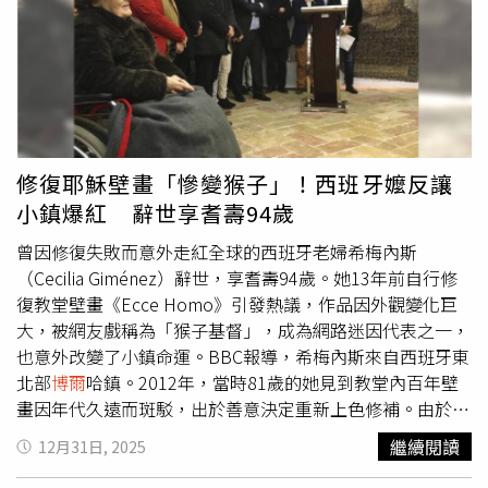
也承認這是一起「嚴重失誤」。影片中，查克拉
博爾
蒂表明
自己是婆羅門階級，並指控該事件傷害其宗教信仰。相關影
片迅速瘋傳後，引起警方關注。帕克街警局已正式立案，並
依《印度刑法典》（BNS）第299條，以傷害宗教情感為
由，逮捕涉案服務生納西魯丁（Shiekh Nasiruddin）。案件
後續發展仍有待進一步調查。
修復耶穌壁畫「慘變猴子」！西班牙嬤反讓
小鎮爆紅 辭世享耆壽94歲
曾因修復失敗而意外走紅全球的西班牙老婦希梅內斯
（Cecilia Giménez）辭世，享耆壽94歲。她13年前自行修
復教堂壁畫《Ecce Homo》引發熱議，作品因外觀變化巨
大，被網友戲稱為「猴子基督」，成為網路迷因代表之一，
也意外改變了小鎮命運。BBC報導，希梅內斯來自西班牙東
北部
博爾
哈鎮。2012年，當時81歲的她見到教堂內百年壁
畫因年代久遠而斑駁，出於善意決定重新上色修補。由於修
復結果與原作差異甚大，照片曝光後迅速在全球流傳，引發
繼續閱讀
12月31日, 2025
褒貶不一的討論。
博爾
哈市長阿里利亞（Eduardo Arilla）
證實她辭世消息，並表示希梅內斯自年輕時便熱愛繪畫，此