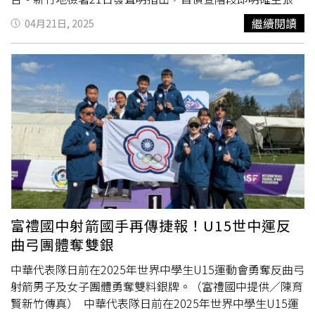
對葉展皓聲請羈押並禁止接見通信，但法院於移審當日逕行
繼續閱讀
04月21日, 2025
裁定釋放被告，既未通知新竹地檢署檢察官到庭表達意見，
亦未將相關裁定送達，致新竹地檢署無從行使抗告等合法救
濟。但新竹地院隨即發文回應，法官於2月5日為移審訊問
後，由法官當庭諭知葉展皓、葉
博爾
分別以新台幣300萬
元、100萬元交保、均限制住居及定期向派出所報到之處
分，並記明於筆錄，此諭知羈押替代處分已對外「宣示」而
生效。新竹地院指出，依刑事訴訟法第406條但書規定「裁
定經宣示者，宣示後送達前之抗告，亦有效力」，雖未另行
將筆錄送達檢察官，但法院作成上開處分後，當日即有媒體
進行報導，法院亦已於3月19日，就100萬元交保的葉
博爾
進行準備程序，檢察官至遲於準備程序前當已藉由閱覽卷證
資料知悉本院對於2人所為上開羈押替代處分，檢察官如有
富禮國中射箭國手再傳捷報！U15世中運反
不服，自得依法提起準抗告，尚無「因未將相關裁定送達，
曲弓團體奪雙銀
致檢察官無從行使抗告等合法救濟」之情事。
中華代表隊日前在2025年世界中學生U15運動會勇奪反曲弓
射箭男子及女子團體勇奪雙料銀牌。（富禮國中提供／陳育
賢新竹傳真） 中華代表隊日前在2025年世界中學生U15運