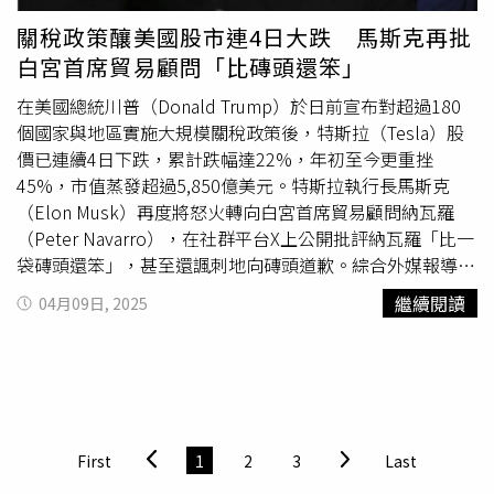
「中國目前自主產能仍無法滿足需求，對輝達晶片的進口依
關稅政策釀美國股市連4日大跌 馬斯克再批
存度極高。」目前尚無法確認黃仁勳是否在晚宴上直接與川
白宮首席貿易顧問「比磚頭還笨」
普交涉，但2位消息來源透露，在此之前華府普遍認為美中
貿易戰即將升級，深度求索公司採用的關鍵元件「H20晶
在美國總統川普（Donald Trump）於日前宣布對超過180
片」，將成為下一波管制重點。自2022年起，美國監管機
個國家與地區實施大規模關稅政策後，特斯拉（Tesla）股
構因擔心中國取得技術強化AI與軍事實力，持續收緊輝達對
價已連續4日下跌，累計跌幅達22%，年初至今更重挫
中銷售的晶片規格。H20正是在此背景下誕生，成為現行法
45%，市值蒸發超過5,850億美元。特斯拉執行長馬斯克
規下能出口中國的最強AI晶片。這款專為「推論」計算設計
（Elon Musk）再度將怒火轉向白宮首席貿易顧問納瓦羅
的晶片（即支援AI模型運作的關鍵流程），如今已成為
（Peter Navarro），在社群平台X上公開批評納瓦羅「比一
Meta、OpenAI及中國深度求索等企業競相搶購的戰略物
袋磚頭還笨」，甚至還諷刺地向磚頭道歉。綜合外媒報導指
資。《The Information》週報揭露，中國科技巨擘今年首
出，馬斯克起初批評納瓦羅的哈佛（Harvard）經濟博士學
繼續閱讀
04月09日, 2025
季狂掃價值160億美元的H20晶片，大舉囤貨以因應預期中
歷，稱這種學歷「是壞事，不是好事」，隨後於8日明確表
的出口禁令。然而第3位熟悉商務部「產業安全保障局」
示納瓦羅是「白痴」，以此來回應納瓦羅日前受訪時稱自己
（BIS）運作的消息人士指出，儘管政治壓力與日俱增，管
是「汽車組裝工人而非製造商」。馬斯克強調特斯拉為美國
制措施卻因BIS人手嚴重不足而延宕。該局在川普政府任內
最垂直整合的汽車製造商，擁有最高比例的美國製造成分，
歷經預算削減與組織重整，今年2月更流失包括首席出口管
並指控納瓦羅的說法「明顯錯誤」，甚至用帶有侮辱性的暱
制專家
博爾
曼（Matthew Borman）在內的多名資深官員。
稱「Peter Retarrdo」稱呼納瓦羅。後續馬斯克弟弟金
博爾
First
1
2
3
Last
與此同時，川普正大刀闊斧廢除拜登時期的科技政策，特別
（Kimbal Musk）也加入戰局，於7日批評關稅為「美國消