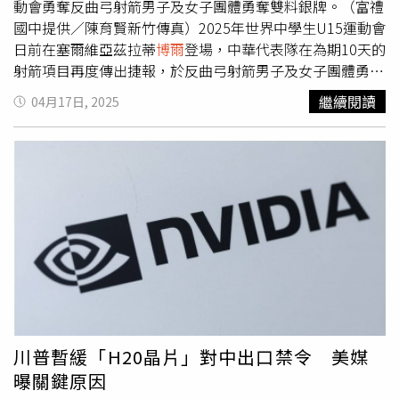
動會勇奪反曲弓射箭男子及女子團體勇奪雙料銀牌。（富禮
國中提供／陳育賢新竹傳真）2025年世界中學生U15運動會
日前在塞爾維亞茲拉蒂
博爾
登場，中華代表隊在為期10天的
射箭項目再度傳出捷報，於反曲弓射箭男子及女子團體勇奪
雙料銀牌，其中少年國手陳品羱及林枃蓁分別來自新竹射箭
繼續閱讀
04月17日, 2025
名校富禮國中，首度入選國手便不負眾望雙雙奪銀，未來潛
力相當看好。陳品羱說，很開心第1次代表國家參加國際賽
就奪得好成績，能為國爭光是件很帥的事；林枃蓁表示，能
在國際賽事中與各國射箭好手較勁，同時也看到各國的特色
是很棒的學習。富禮國中校長涂靜娟指出，富禮射箭隊成立
至今達20年，已培育出譚雅婷及林詩嘉2位奧運國手為國爭
光，近期更有蘇思萍、蘇思敏、林嘉妤等多位國際賽事好手
產出。今年甫出爐的塞爾維亞─U15世界中學運動會 反曲弓
射箭男子及女子團體勇奪雙料銀牌，更是由由國手教練林詩
嘉帶領，創下富禮射箭隊史U15競賽最佳成績。市府教育處
長林立生指出，射箭運動是新竹市體育的重點發展項目，感
謝新竹市體育會射箭委員會及各級學校推動射箭教育的努
川普暫緩「H20晶片」對中出口禁令 美媒
力，將新竹市打造成為培育國內優秀射箭選手的搖籃，對於
曝關鍵原因
此次富禮射箭隊2名少年國手在U15世界中學運動會表現優