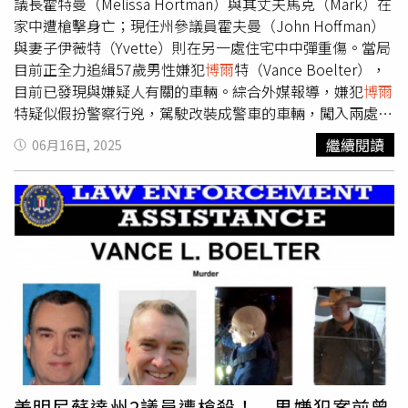
坦言，許多事情來得太快，超出預期控制，他強調目前任務
蘇達州綠島鎮（Green Isle）的一條步道上，隨後在附近的
議長霍特曼（Melissa Hortman）與其丈夫馬克（Mark）在
優先順序為持續搜尋失聯者，其次才是後續復原工作。
自家農場遭逮捕。
家中遭槍擊身亡；現任州參議員霍夫曼（John Hoffman）
與妻子伊薇特（Yvette）則在另一處住宅中中彈重傷。當局
目前正全力追緝57歲男性嫌犯
博爾
特（Vance Boelter），
目前已發現與嫌疑人有關的車輛。綜合外媒報導，嫌犯
博爾
特疑似假扮警察行兇，駕駛改裝成警車的車輛，闖入兩處官
員住所犯案。當局指出，他在霍特曼住宅外遭警方盤查時曾
繼續閱讀
06月16日, 2025
開槍對抗，後棄車逃逸，目前下落不明。聯邦調查局
（FBI）已懸賞5萬美元（約新台幣149萬元），徵求與其落
網與定罪相關之線索。當地警方週日封鎖明尼阿波利斯西南
郊區錫布利郡（Sibley County）一處鄉間道路，發現一輛
深色轎車，認為是嫌犯所用逃逸車輛。車內留有一頂淺褐色
牛仔帽，疑與嫌犯照片所配飾品相符。現場散落遺物，警方
並擴大搜索鄰近林地及民宅，居民則收到緊急通報，籲請上
鎖門窗，避免外出。在這輛嫌犯偽裝的警車內，警方發現一
份包含約70人名單的文件，當中列有州與聯邦層級政治人
物、社區領袖、支持墮胎權的倡議者，以及醫療機構相關資
料，顯示嫌犯可能鎖定多名政治與社會目標。根據知情官員
透露，
博爾
特曾任政治任命官，與霍夫曼曾於同一勞工政策
美明尼蘇達州2議員遭槍殺！ 男嫌犯案前曾