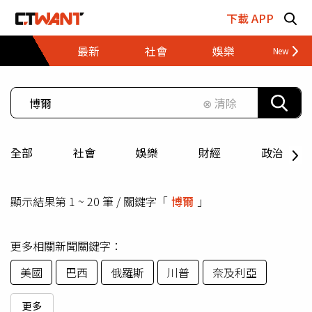
跳至主要內容區塊
下載 APP
最新
社會
娛樂
財經
⊗ 清除
全部
社會
娛樂
財經
政治
顯示結果第 1 ~ 20 筆 / 關鍵字「
博爾
」
更多相關新聞關鍵字：
美國
巴西
俄羅斯
川普
奈及利亞
更多