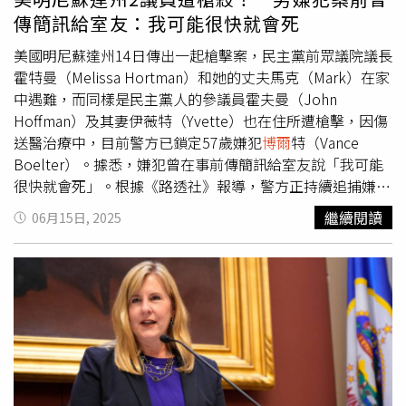
委員會任職，但不清楚兩人交情。他在犯案當日清晨曾向朋
傳簡訊給室友：我可能很快就會死
友傳訊道歉，稱「可能很快會死」，並寫道：「我要離開一
段時間。可能很快就會死去，所以我只想讓你們知道，我愛
美國明尼蘇達州14日傳出一起槍擊案，民主黨前眾議院議長
你們，我希望事情沒有變成這樣…對此造成的所有麻煩，我
霍特曼（Melissa Hortman）和她的丈夫馬克（Mark）在家
深感抱歉。」週六凌晨2時許，警方接獲霍夫曼家中傳出槍
中遇難，而同樣是民主黨人的參議員霍夫曼（John
聲報案，抵達現場後發現兩人身中數槍。警方隨即主動前往
Hoffman）及其妻伊薇特（Yvette）也在住所遭槍擊，因傷
霍特曼住宅查察，卻遭遇穿著警服的嫌犯。雙方爆發交火，
送醫治療中，目前警方已鎖定57歲嫌犯
博爾
特（Vance
嫌犯隨後逃逸。霍夫曼與妻子經手術後仍在康復中，家屬表
Boelter）。據悉，嫌犯曾在事前傳簡訊給室友說「我可能
示情況穩定。而霍特曼之死引發各界深切哀悼。民主黨籍州
很快就會死」。根據《路透社》報導，警方正持續追捕嫌犯
長沃茲（Tim Walz）表示，她是「明州史上最具影響力的議
博爾
特，有民眾曾目擊，
博爾
特頭戴淺色牛仔帽，身穿深色
繼續閱讀
06月15日, 2025
長」，不僅在立法上強化墮胎權保護，也曾領導議會重大行
長袖襯衫或外套，手提深色包。聯邦調查局（FBI）也公開
動。55歲的霍特曼自2017年起擔任州眾議會議長，並於
了
博爾
特的照片，同時懸賞最高5萬美元，徵求有助於逮捕
2023年推動保障墮胎病患與提供醫療的法律。她與丈夫育
該嫌疑人的更多線索。警方在14日對明尼亞波利斯北部一處
有兩名成年子女。現年60歲的霍夫曼自2012年當選參議
住宅執行了搜查令，據傳
博爾
特每週都會住在那裡幾天，調
員，並擔任人力與社會服務委員會主席。事件發生後，部分
查人員也拿走了他的一些物品。
博爾
特的室友卡爾森
原訂於州議會前舉行的「No Kings」反川普示威活動已取
（David Carlson）透露，他和
博爾
特從小學4年級就認識，
消，但仍有數萬人集結悼念遇害者。警方亦在嫌犯車內發現
2人共同居住在明尼阿波利斯已有約1年的時間，但他最後一
大量「No Kings」傳單及多支AK樣式長槍，預估嫌犯仍攜
次見到對方是在13日晚間。卡爾森說，14日凌晨6點，也就
帶手槍在逃。
是槍擊案發生前，他收到
博爾
特的簡訊，對方寫下「我很快