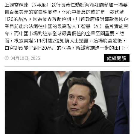
上週當輝達（Nvidia）執行長黃仁勳赴海湖莊園參加一場要
異為國爭光，表示高度讚許並給予極大的肯定，富禮射箭優
價百萬美元的富豪晚宴時，他心中掛念的或許是一款代號
質成績一棒接一棒，可預期未來更多亮麗表現。代理市長邱
H20的晶片。因為業界普遍預期，川普政府將對這款美國企
臣遠則表示，富禮射箭隊創下成隊以來U15世中運的最佳成
業目前能合法銷往中國的最高階人工智慧（AI）晶片實施禁
績，是台灣之光也是新竹之光。富禮射箭自2016里約奧運
令，而中國市場對這家全球最具價值的企業至關重要。然
女團銅牌，接續世錦賽、世青賽等都奪得優異成績成就新竹
而，根據美媒NPR引述2位知情人士透露，這場晚宴過後，
的榮耀，射箭項目是新竹市的體育推動重點，此次恭喜代表
白宮卻改變了對H20晶片的立場，暫緩實施進一步的出口限
隊及2位新竹少年國手榮獲佳績，竹市以他們為榮。教育處
制。這2位未獲授權公開發言的訊息人士指出，這項針對
補充，今年是中華代表隊第2次組團參加世界中學生U15運
繼續閱讀
04月10日, 2025
H20的管制措施已籌劃數月，原定本週就會生效，而白宮態
動會，此次共計有射箭、田徑、羽球、拳擊、霹靂舞、競技
度轉變的關鍵在於輝達承諾將在美國投資新建AI資料中心。
體操、空手道、柔道、游泳、桌球、網球、跆拳道等12個運
近來美國國會議員不斷施壓川普政府，要求加強對AI尖端技
動種類，75位選手及28位教練，共133位團員出征。
術的出口管制。今年2月，中國深度求索公司
（DeepSeek）推出震驚全球的突破性AI聊天機器人後，民
主黨參議員沃倫（Elizabeth Warren）與共和黨參議員霍利
（Josh Hawley）便聯名呼籲對H20晶片實施出口管制。塔
夫茨大學歷史學教授兼半導體專家米勒（Chris Miller）分
析，川普政府允許中國企業繼續採購H20晶片，對中國而言
是重大勝利，「雖然這些晶片經過性能降級以符合對中銷售
規範，但其技術仍優於多數中國自研晶片。」米勒強調，