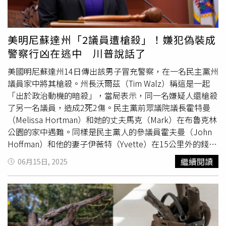
就會死去，我愛你們」，而這讓他感到相當震驚，擔心對方
會傷害自己，因此趕緊打電話報警，「
博爾
特竟然會做出這
種事，真是難以置信」。他也感嘆，感覺自己被
博爾
特背叛
美明尼蘇達州「2議員遭槍殺」！嫌犯偽裝成
了，並為受害者感到心碎，「他的家人不得不承受這一
警察行凶在逃中 川普說話了
切」。明尼蘇達州刑事調查局（BCA）局長埃文斯（Drew
Evans）表示，初步掌握到
博爾
特與參議員霍夫曼曾出席過
美國明尼蘇達州14日傳出該男子冒充警察，在一名民主黨州
同場公開會議，至於兩人之間的關係、是否認識仍待釐清。
議員家中將其槍殺。州長沃爾茲（Tim Walz）稱這是一起
而州記錄則顯示，
博爾
特於2016年被任命為州長勞動力發
「出於政治動機的暗殺」，當局表示，同一名嫌疑人還槍殺
展委員會成員，依據相關網站，該委員會「負責就明尼蘇達
了另一名議員，造成2死2傷。民主黨前眾議院議長霍特曼
州的勞動力系統向州長提供建議」。報導指出，
博爾
特曾在
（Melissa Hortman）和她的丈夫馬克（Mark）在布魯克林
社群媒體與公開資料中，表示自己是「基督教牧師」與「國
公園的家中遇難。同樣是民主黨人的參議員霍夫曼（John
際安全顧問」，他也曾於6年前發表貼文呼籲美國人投票，
Hoffman）和他的妻子伊薇特（Yvette）在15公里外的錢普
十分重視投票過程，「如果你相信祈禱，請為美國祈禱」。
林住所同樣遭到槍擊，目前送醫治療中。綜合外媒報導，當
繼續閱讀
06月15日, 2025
局正在尋找嫌犯，他是57歲的
博爾
特（Vance Boelter），
目前尚未被逮補。當局展示了一張週六拍攝的
博爾
特戴著棕
褐色牛仔帽的照片，並呼籲公眾舉報目擊情況，「嫌疑人為
白人男性，棕色頭髮，身穿黑色防彈衣、藍色襯衫和藍色褲
子，可能冒充執法人員。」根據資料顯示，
博爾
特曾是政治