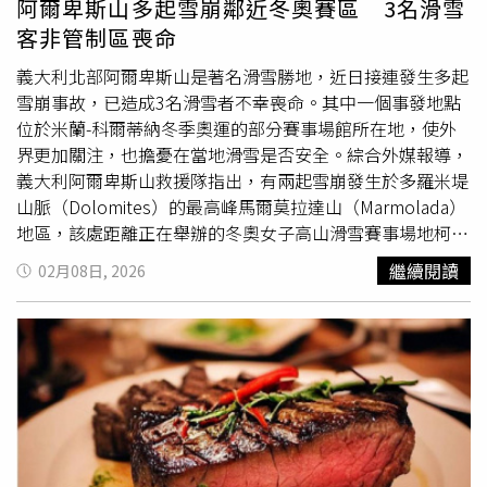
阿爾卑斯山多起雪崩鄰近冬奧賽區 3名滑雪
斯解圍時不慎將球碰入自家球門，官方最終將進球判定為烏
客非管制區喪命
龍球，也成為阿根廷的致勝一擊。終場阿根廷以3比2驚險擊
敗維德角，成功晉級16強，下一戰將對上由「埃及梅西」沙
義大利北部阿爾卑斯山是著名滑雪勝地，近日接連發生多起
拿（Mohamed Salah）領軍的埃及，爭奪8強席次。維德角
雪崩事故，已造成3名滑雪者不幸喪命。其中一個事發地點
展現超強韌性，延長賽以2比3敗給阿根廷。（圖／達志／美
位於米蘭-科爾蒂納冬季奧運的部分賽事場館所在地，使外
聯社）
界更加關注，也擔憂在當地滑雪是否安全。綜合外媒報導，
義大利阿爾卑斯山救援隊指出，有兩起雪崩發生於多羅米堤
山脈（Dolomites）的最高峰馬爾莫拉達山（Marmolada）
地區，該處距離正在舉辦的冬奧女子高山滑雪賽事場地柯提
納戴比索（Cortina d'Ampezzo）不遠。救援人員在約海拔
繼續閱讀
02月08日, 2026
3300公尺的羅卡角（Punta Rocca）找到一具男子遺體，初
步推判死者與同伴在非管制區滑雪，可能人為觸發雪崩後遭
掩埋，最終宣告不治。同一日在下瓦爾泰利納谷（lower
Valtellina valley）的阿爾博薩吉亞村（Albosaggia）也傳出
有滑雪客罹難，兩名滑雪客一樣疑似前往非管制區，遇到雪
崩不幸罹難。據悉，事發地點鄰近冬奧舉辦男子賽事的地點
博爾
米奧（Bormio）。當地媒體也指出，在這兩起雪崩奪
命事故前，附近區域就已有兩名芬蘭籍滑雪客因雪崩喪命。