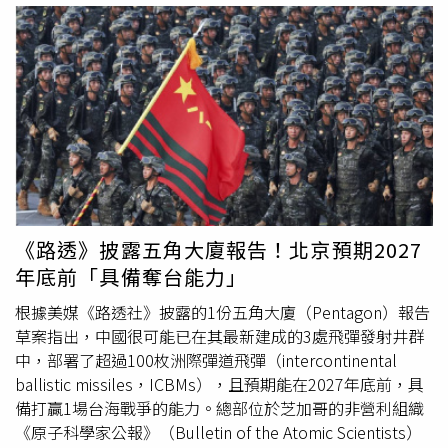
次修復是在畫作保存狀況不佳下，「懷著最好的初衷」進
行。希梅內斯生前也曾表示，修復教堂物品一向由教友協
助，且獲得神父同意。事件爆紅後，原本寧靜的
博爾
哈鎮意
外成為觀光熱點。遊客人數從每年約5,000人暴增至4萬人，
並為地方帶來可觀收益與慈善捐款。如今該畫作已加裝玻璃
保護，每年仍吸引上萬名遊客朝聖。在風波平息後，希梅內
斯獲得當地居民支持，並舉辦個人畫展，展出多幅作品。市
長也肯定她多年來對教堂的奉獻，感念她為小鎮留下難忘的
一頁。
《路透》披露五角大廈報告！北京預期2027
年底前「具備奪台能力」
根據美媒《路透社》披露的1份五角大廈（Pentagon）報告
草案指出，中國很可能已在其最新建成的3處飛彈發射井群
中，部署了超過100枚洲際彈道飛彈（intercontinental
ballistic missiles，ICBMs），且預期能在2027年底前，具
備打贏1場台海戰爭的能力。總部位於芝加哥的非營利組織
《原子科學家公報》（Bulletin of the Atomic Scientists）