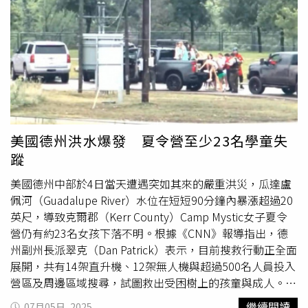
行董事、前五角大廈官員法卡斯（Evelyn Farkas）則認
2年內攀升至640億歐元，相關提案尚待法國政府批准。法
為，這更像是釋放信號而非核對抗的開端，俄羅斯方面也不
國總理
博爾
內（Francois Bayrou）預計將於17日公布明年
會如此解讀。不過，她同時認為，這種舉動不太可能改變俄
預算草案。「在這個世界要獲得自由，就必須令人敬畏；要
羅斯在烏克蘭的立場。目前距川普設定的8月8日停火期限僅
令人敬畏，就必須強大。」馬克宏在14日法國國慶「巴士底
剩數日，俄羅斯雖表示願意繼續和平談判，但並未顯示會配
日」（Bastille Day）前夕的演說中強調，他認為當前世界
合時限。俄羅斯總統普丁（Vladimir Putin）甚至稱，戰爭
正見證核武強權的回歸與「重大衝突的擴散」，同時提及美
的進程對俄方有利，並未正面回應最後通牒。川普則持續加
國轟炸伊朗、印度與巴基斯坦的空戰，以及美國軍援烏克蘭
重對普丁的不滿，指其言論荒謬，並批評俄軍在烏克蘭的最
的搖擺立場。上個月北約（NATO）成員國同意將年度國防
新行動令人作嘔。
支出目標從GDP的2%提高至5%，英國也宣布啟動國防審
美國德州洪水爆發 夏令營至少23名學童失
查。對此，英國國防大臣希利（John Healey）表示此舉將
蹤
向莫斯科傳遞「明確訊號」。法國陸軍參謀長布爾卡爾
（Thierry Burkhard）也在11日指出，俄羅斯將法國視為
美國德州中部於4日當天遭遇突如其來的嚴重洪災，瓜達盧
「歐洲主要對手」並警告俄羅斯對歐洲構成「長期性威
佩河（Guadalupe River）水位在短短90分鐘內暴漲超過20
脅」，同時強調「歐洲國家在未來世界秩序中的地位」將取
英尺，導致克爾郡（Kerr County）Camp Mystic女子夏令
決於烏克蘭戰場上的態勢。
營仍有約23名女孩下落不明。根據《CNN》報導指出，德
州副州長派翠克（Dan Patrick）表示，目前搜救行動正全面
展開，共有14架直升機、12架無人機與超過500名人員投入
營區及周邊區域搜尋，試圖救出受困樹上的孩童與成人。營
地所在的亨特（Hunt）地區在清晨短時間內降下約6.5英寸
繼續閱讀
07月05日, 2025