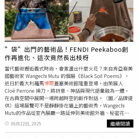
任命官員，與霍夫曼在同一個州勞動力發展委員會任職，但
目前尚不清楚他們是否熟悉彼此。錢普林警方稱，警方在凌
晨2點後不久後，接獲霍夫曼家發生槍擊消息，發現這位議
員和他的妻子伊薇特身中數槍。在查明受害者身分後，警方
派警員前往霍特曼的家進行檢查，在案發現場發現了一輛疑
似警車的車輛，門口還有一名扮成警官的男子，正準備離開
房子。布魯克林公園警察局局長馬克布魯利說：「當警察與
”袋”出門的藝術品！FENDI Peekaboo創
他對峙時，該嫌疑人立即向警察開槍，雙方發生交火，嫌疑
作再進化、這次竟然長出枝枒
人撤出家中，並逃跑了。」霍夫曼家的前門上有多處彈孔。
總統川普在白宮聲明中表示，聯邦調查局將參與調查，並在
當代藝術邂逅義式時尚，會激盪出什麼火花？來自肯亞裔美
社群平台「Truth Social」上發文表示，司法部與聯邦調查
國藝術家 Wangechi Mutu 的個展《Black Soil Poems》，
局正在全面調查此案，對於參與者將依法律程序嚴懲，「這
近日於義大利羅馬
博爾
蓋塞美術館隆重登場，由策展人
種可怕的暴力行為在美國是絕對不能容忍的！」
Cloé Perrone 操刀，將詩意、神話與現代語彙融為一體，
在古典空間中展開一場跨越時空的創作對話。（圖／品牌提
供）這場展覽可不是靜靜掛在牆上的藝術秀，Wangechi
Mutu的作品從室內展廳一路延伸到美術館外牆、秘密花
園，融合懸浮、解構與重組，挑戰古典權威、重構神話敘
繼續閱讀
06月12日, 2025
事，宛如一場視覺版的詩集，野性與靈性同時綻放。（圖／
品牌提供）為歡慶這項由 FENDI 贊助，作為品牌與美術館