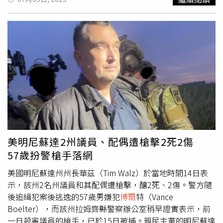
豪雨，美國國家氣象局形容這是一場百年難得一見的極端天
氣事件。水災發生之時，數百名孩童正在參加Camp Mystic
營隊。由於河水迅速暴漲，搜救隊只能等到天候好轉後才展
開空中救援。該營地平時可容納約750名孩童，目前仍有許
多孩童尚未與家人聯繫上。克爾郡警長李薩（Larry
Leitha）在記者會上證實，已有至少24人因這場洪災喪命，
並表示肯德爾郡（Kendall County）也出現一例死亡個案，
但是否與洪災相關尚待確認。另有多位官員指出，失聯人數
與死亡人數可能進一步攀升。在英格蘭（Ingram）地區，
救援人員設置團聚中心，接送從營區與災區撤出的孩童與家
屬會合。載滿孩童的黃色校車與軍用卡車陸續抵達，孩童情
緒激動，有人哭喊著「我只想回家」。家長則在現場等待消
美明尼蘇達2州議員、配偶遭槍擊2死2傷
息，許多人彼此相擁，情緒低落。部分直升機也在營地降
57歲扮警槍手落網
落，直接將受困孩童轉移至安全地點。因為這起洪災，德州
州政府宣布進入緊急狀態，德州州長艾波特（Greg
美國明尼蘇達州州長華茲（Tim Walz）於當地時間14日表
Abbott）表示，洪災已造成包括克爾郡、班德拉郡
示，該州2名州議員和其配偶遭槍擊，釀2死、2傷。警方隨
（Bandera）、金
博爾
郡（Kimball）等中部多個郡遭殃，
後追緝犯案後逃逸的57歲男嫌犯
博爾
特（Vance
他已簽署災難聲明，動員全州資源協助救援。他也強調，所
Boelter），而該州拉姆齊縣警察辦公室稍早證實表示，前
有受災地區都能獲得州政府無上限的工具與支援。除德州國
一日殺害議員的槍手，已於15日被捕。親民主黨的明尼蘇達