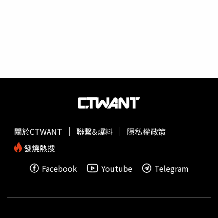
一律給分。台師大心測中心說，國中教育會考每年入闈前皆
會針對過去各年度使用過的試題，設定為曝光題而且停用。
對於本次使用到過去心測中心自行公布的參考試題，心測中
心將深入檢討題庫中試題的管理機制，以確保未來不再發生
類似事件。
關於CTWANT
聯繫&爆料
隱私權政策
發燒熱搜
Facebook
Youtube
Telegram