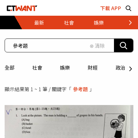
跳至主要內容區塊
下載 APP
最新
社會
娛樂
財經
⊗ 清除
全部
社會
娛樂
財經
政治
顯示結果第 1 ~ 1 筆 / 關鍵字「
參考題
」