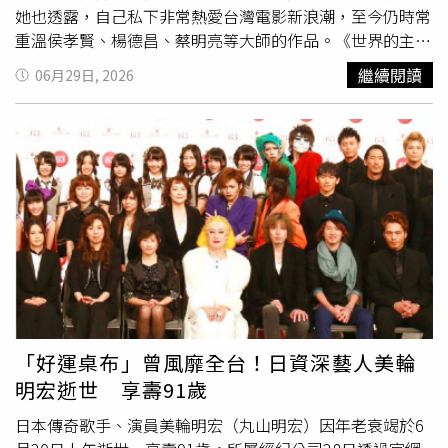
Reborn》的核心動力。多年來與許多音樂人合作的過程，
她也透露，自己私下非常熱愛台灣電影新浪潮，至今仍時常
也成為啟發林佩薇完成《扭誕 Reborn》的養分，她分享參
重溫侯孝賢、楊德昌、蔡明亮等大師的作品。《世界的主
與Faye 詹雯婷專輯製作時，兩人曾經為了一個細節反覆雕
人》講述一名正值情慾萌芽、探索自我階段的高三女孩「主
繼續閱讀
06月29日, 2026
琢好幾個小時，當時不明白為何Faye會如此執著，如今完成
仁」，在同學眼中的她活潑外向、百無禁忌，卻在一次反對
自己的專輯才終於理解，「因為作品會跟著你一輩子，它代
性侵犯重返社區的連署中，展現截然不同的一面。她拒絕配
表的就是你。」而羅大佑數十年如一日對創作的熱情，也讓
合、說詞反覆，讓大家開始猜疑。在人際關係的漣漪共振
她重新思考音樂的意義，「看到他七十多歲仍然持續創作，
下，每個人對於「社會性死亡」的恐懼逐漸浮現，真相的界
我才知道，真正重要的不是做了多久，而是還願不願意繼續
線也漸趨模糊。過去作品多聚焦於兒童純真世界的尹佳恩，
熱愛音樂。」
這次在《世界的主人》中大膽轉向，直面校園性暴力與集體
創傷。談及創作初衷，尹佳恩表示，市面上談論事件本身或
聚焦加害過程的電影已經很多，但她更想探討的是「事件發
生之後，人要如何繼續活著、如何走完接下來的人生」。她
坦言，在創作過程中，不斷想起自己人生中曾遇見的受害者
朋友。大眾常對創傷倖存者抱持沮喪、憂鬱的刻板印象，但
她認為倖存者的樣貌其實非常多元，因此不希望電影只呈現
「好運桌布」曾風靡全台！日資深藝人美輪
單一的悲慘形象，而是希望挖掘世人未曾看見、充滿多樣性
明宏逝世 享壽91歲
與生命力的倖存者樣貌。導演也大方分享此次短暫來台的私
房行程，透露昨晚在誠品電影院放映結束後，到附近的港式
日本傳奇歌手、演員美輪明宏（丸山明宏）因年老衰竭於6