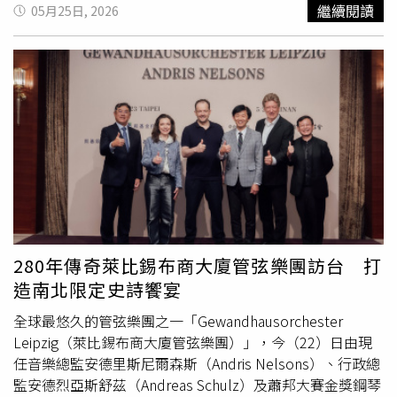
長期沉澱。這種不矯情的真誠敘事，精準擊中當下網路受眾
繼續閱讀
05月25日, 2026
最欣賞的內核穩定，也讓大家看到巨星家庭在名利場之外的
柔軟傳承。（圖／翻攝自Jane小紅書）這場盛會也曝光了
姊妹倆的頂級審美，完美示範不靠濃妝、全憑原生感取勝的
精緻高智感。大女兒Jane身穿淺調青瓷綠的刺繡抹胸禮
服，
古典
花卉圖騰散發出新中式老錢風；妹妹Jada則選擇
一襲鐵鏽紅平口緹花禮服，低飽和暖色調極其顯白，在國際
盛會上懂得用東方留白詮釋高級，比單純展露性感更具討論
度。（圖／翻攝自Jane小紅書）晚宴現場的社交規格更是
天花板級別！在Jane曬出的用餐側拍照中，李連杰父女與
好萊塢硬漢男星Terry Crews夫妻檔同坐，大家並肩貼緊合
照，真的讓人隔著螢幕都能感受到亞裔巨星在國際主流圈子
裡，到底有多吃得開、多有面子！（圖／翻攝自Jane小紅
280年傳奇萊比錫布商大廈管弦樂團訪台 打
書）
造南北限定史詩饗宴
全球最悠久的管弦樂團之一「Gewandhausorchester
Leipzig（萊比錫布商大廈管弦樂團）」，今（22）日由現
任音樂總監安德里斯尼爾森斯（Andris Nelsons）、行政總
監安德烈亞斯舒茲（Andreas Schulz）及蕭邦大賽金獎鋼琴