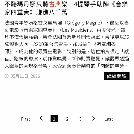
生。在人生至今日日改變形狀的淤積地上，我常想起那樣的
不聽瑪丹娜只聽
古典
樂 4提琴手助陣《音樂
時光，像隱形的錨，然後再次流動。謝謝那幾年在政大發生
家四重奏》賺進八千萬
的一切。」而在將近三十年的創作歷程中，他始終相信「熱
忱」會為創作帶來無可取代的音色，也勉勵正在音樂路上的
法國青年導演格雷戈里馬涅（Grégory Magne），最近以喜
學弟妹：「記住那種有『熱忱』的感覺，連去直面悲傷與痛
劇電影《音樂家四重奏》（Les Musiciens）再度發光，該
苦，也是需要熱忱的。」吳青峰勉勵學弟妹要保持熱忱。
片不僅票房強勁、榮登法國首週新片開票冠軍，最後更以32
（圖／BAZAAR ART 時尚芭莎藝術提供）吳青峰本日也登上
萬觀影人次、8200萬台幣票房，超越前作《寂寞調香
《BAZAAR》封面，目前正進入「冬眠期」的他，也難得放
師》，成為他的最賣座電影。特別的是，這位拍片很走「感
慢腳步，過著近乎觀察家般的生活。在訪談中偷偷透露，休
官」路線的導演，前作靠嗅覺，新作則賣聽覺，讓觀眾透過
息期間常在台北街頭散步，甚至一路熬夜到隔天中午才睡，
大銀幕的高規格音響，感受到演奏音樂時的「肉體的辛勞與
醒來已是凌晨，讓散步時間從傍晚一路漂流到清晨七八點。
真實感」。《音樂家四重奏》的音樂家只專注在
古典
音樂世
繼續閱讀
05月11日, 2026
他也意外發現，「原來早上的鳥會叼著草飛來飛去，可能是
界裡，甚至不知道「瑪丹娜」唱過什麼歌。（圖／海鵬提
在築巢。」最近的他開始重新觀察植物、昆蟲、喇叭聲，甚
供）導演格雷戈里馬涅不僅堅持找齊4名「有演技的正港音
至貓跳上琴鍵的聲音，在不那麼忙碌的日子裡，把自己慢慢
樂家」才開拍，更請出備受推崇的法國配樂大師葛黑格瓦賀
泡回生活裡。吳青峰目前進入冬眠期。（圖／BAZAAR ART
哲（Grégoire Hertzel），創作出全新的弦樂四重奏樂章，
時尚芭莎藝術提供）
獲得影媒盛讚是「最動人的四重奏」，更獲土耳其伊茲密爾
國際音樂電影節最佳影片大獎。葛瑞格里馬涅拍戲靠感官
First
1
2
3
Last
《音樂家四重奏》邀4提琴手助陣賺進八千萬。（圖／海鵬
提供）格雷戈里馬涅在法國中部勃根地長大。年輕時曾獨自