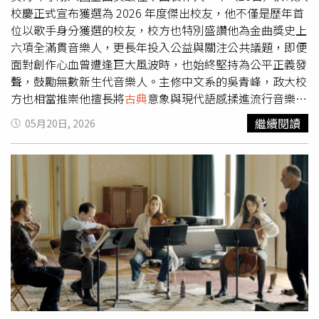
如「火山爆發」般的鐘響主題詮釋。阿芙蒂耶娃也感性表
校慶正式宣布獲選為 2026 年度傑出校友，他不僅是歷年首
示，拉赫曼尼諾夫是鋼琴之神，希望透過這部走出低潮、迎
位以歌手身分獲選的校友，校方也特別盛讚他為金曲獎史上
接曙光的涅槃之作，將快樂帶給觀眾。
六項全滿貫音樂人，更長年投入公益與關注公共議題，即便
面對創作心血曾遭逢巨大風波時，也始終堅持為公平正義發
聲，鼓勵無數新生代音樂人。主修中文系的吳青峰，政大校
方也相當推崇他擅長將
古典
意象與現代語感揉進流行音樂，
〈遲到千年〉更被選入國中國文教科書，成為靈動的修辭教
繼續閱讀
05月20日, 2026
材，他形容中文系像水，「沒有固定型態，卻因此能隨容器
成為任何形狀。」帶給他的不只是文學知識，更是一種看待
世界的方式，「是形塑我非常重要的一段。」談到創作能量
爆發的時期，當年同時雙主修廣告系、輔修企管與教育系的
吳青峰，大三展開近乎「不可能的任務」般的高壓生活，一
口氣修了 29 與 31 學分。創作反而越像出口，「各種想法
像被板塊擠壓的火山一樣爆發。」也就在最忙的那一年，他
寫出了人生最多的歌，多年後回頭看，那些在政大校園邊走
邊寫下的旋律，也一路流成華語樂壇裡最獨特的一條河。對
於這次獲選為政大傑出校友，吳青峰感念表示：「我常在行
進的過程中寫歌，在政大四處流動的每個角落都有作品誕