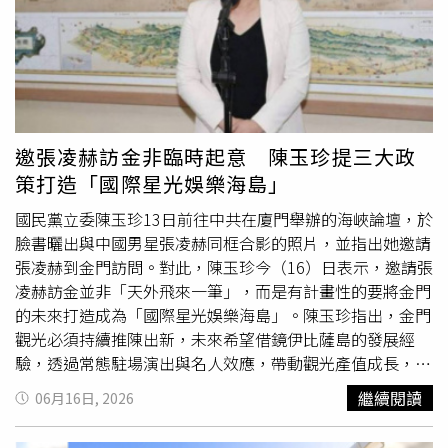
將自己陷入岩礦（北部）與岩砂（中部）之間的矛盾情懷，
券的民眾，也可於6月30日前前往飯店辦理全額退費。此
無論造型與坯土質感都明顯朝著「粗中有細」的方向發展，
外，為便利無法親自到場的消費者，飯店另設置專屬LINE
並將岩礦比例與胎壁厚薄反覆試煉，而有流水般飄逸的細緻
聯繫窗口，提供線上諮詢與退款申請服務，希望讓相關作業
觸感呈現，沖泡清香茶品也不虞失真。林育賢台灣岩礦壺作
能夠順利完成，保障旅客權益。除了顧客退款事宜外，桃花
品「深邃林影」。（圖／吳德亮攝影）林育賢畢業於視覺傳
園飯店也針對合作廠商說明後續安排。館方表示，目前已由
達設計系，算是半個科班出身了，儘管為遷就現實而擠身打
財務團隊指派專責人員處理各項帳務結算及商務往來事宜，
工族之列，依然期勉自己在多元藝術風貌中找到自身的價值
並將持續與合作夥伴保持聯繫，確保相關權益獲得妥善處
邀張凌赫訪金非臨時起意 陳玉珍提三大政
定位。他喜歡法籍華裔繪畫大師趙無極的畫作，也嘗試在飽
理。回顧桃花園飯店發展歷程，飯店於2014年重新整裝後
策打造「國際星光娛樂海島」
滿色澤的繪畫元素中覓得自己追求的意境，卻又含蓄地運用
進駐桃園火車站前商圈，以新
古典
風格建築設計及優越地理
柔和婉約的色彩，為茶器披上沉穩漸進的暮色，再加上台灣
位置受到市場關注，逐漸成為桃園市區具代表性的旅宿據點
國民黨立委陳玉珍13日前往中共在廈門舉辦的海峽論壇，於
岩礦的特色，表現自己異於岩礦家族的風貌。林育賢畢業於
之一。由於鄰近桃園火車站，加上交通條件便利，從飯店出
臉書曬出與中國男星張凌赫同框合影的照片，並指出她邀請
視覺傳達設計系，算是半個科班出身了。（圖／吳德亮攝
發約30分鐘即可抵達桃園高鐵站、桃園國際機場及台北車
張凌赫到金門訪問。對此，陳玉珍今（16）日表示，邀請張
影）例如他的「暮色流螢」系列，他表示就是「徜徉在趙無
站，因此長年吸引不少國內外商務客與觀光旅客入住。如今
凌赫訪金並非「天外飛來一筆」，而是有計畫性的要將金門
極的高深意境中」，加上學生時代長年鑽研印象派繪畫給予
隨著停業消息正式公布，也為桃園站前商圈一處熟悉地標畫
的未來打造成為「國際星光娛樂海島」。陳玉珍指出，金門
的養分，嘗試在高深莫測的水墨畫中，渲染印象主義的光與
下句點。（圖／翻攝自桃花園飯店官網）
觀光必須持續推陳出新，未來希望借鏡伊比薩島的發展經
影，在柔和婉約的色彩表現中融合沉穩大器的元素。在燈下
驗，透過常態駐場演出與名人效應，帶動觀光產值成長，邀
仔細觀看，不難感覺萬點星光在天際中撞擊上升的蓊鬱，彷
請張凌赫造訪金門只是第一步，未來將進一步發展「影視星
繼續閱讀
06月16日, 2026
彿一群螢火蟲在初夏的歡呼中起飛，穿過重重的黑暗為茶香
光經濟」，並作為參選金門縣長的重要觀光政策方向。陳玉
照路，欲言又止的昏黃且擠出縷縷輕煙，在飄渺的濃霧中忽
珍續指，過去金門曾舉辦夏日海洋音樂季及坑道音樂節，雖