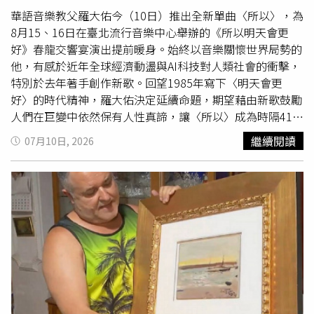
華語音樂教父羅大佑今（10日）推出全新單曲〈所以〉，為
8月15、16日在臺北流行音樂中心舉辦的《所以明天會更
好》春龍交響宴演出提前暖身。始終以音樂關懷世界局勢的
他，有感於近年全球經濟動盪與AI科技對人類社會的衝擊，
特別於去年著手創作新歌。回望1985年寫下〈明天會更
好〉的時代精神，羅大佑決定延續命題，期望藉由新歌鼓勵
人們在巨變中依然保有人性真諦，讓〈所以〉成為時隔41年
的時代回聲。羅大佑形容這首歌是「經濟科技大倒掛時代的
繼續閱讀
07月10日, 2026
瞑想曲」，直指全球面臨經濟疲弱與就業焦慮，科技資源卻
高度失衡的矛盾現狀。對於AI浪潮，他採取「參考但不依
賴」的開放心態，新歌MV特別攜手臺灣獨立動畫藝術家莊
禾，運用手繪動畫與AI生成影像呈現虛實交織的語言。羅大
佑強調：「雋永的旋律及好的音樂是機器做不出來的，因為
人做音樂始終有靈魂。」他不怕被AI取代，反以此與音樂人
共勉，堅持把音樂做到極致。在製作上，新歌邀來林孟慧編
寫合唱、新加坡國寶級編曲家Martin Tang操刀，曲末透過
管樂與合唱團交織出進行曲氣勢，將個人獨白昇華為世代心
聲。適逢72歲生日前夕發歌，羅大佑開心擁抱歲數，笑稱很