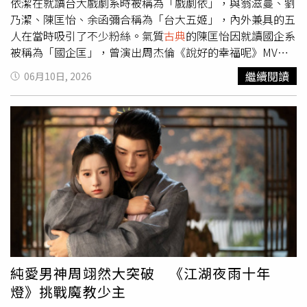
依潔在就讀台大戲劇系時被稱為「戲劇依」，與翁滋蔓、劉
乃潔、陳匡怡、余函彌合稱為「台大五姬」，內外兼具的五
人在當時吸引了不少粉絲。氣質
古典
的陳匡怡因就讀國企系
被稱為「國企匡」，曾演出周杰倫《說好的幸福呢》MV，
並以《我可能不會愛你》爆紅，但後來因身體狀況淡出演藝
繼續閱讀
06月10日, 2026
圈。日前陳匡怡久違出席記者會，透露自己轉戰餐飲業，跟
朋友一起創業，目前她是品牌總監，坦言時間與金錢是創業
最大的挑戰。目前38歲的她沒有另一半，希望能在40歲前
結婚生子，歡迎大家幫她介紹適合的對象。翁滋蔓先前因照
顧家人減少工作量。（圖／翻攝自翁滋蔓臉書）畢業於台大
生物產業傳播暨發展學系的翁滋蔓被稱為「農推蔓」，參加
校園歌唱比賽獲得冠軍而被星探發掘，後來以廣告明星身分
出道，在演藝圈多方面發展，曾以《流言追追追》兩度入圍
金鐘獎最佳少年節目主持人，並演出《我的自由年代》、
《幸福兌換券》等劇。不過先前她為了照顧生病長輩，取消
不少工作邀約，幸好長輩已經健康返家，讓她有感而發地
說：「有長輩家人在身旁，能好好抱著他，每天說我愛你，
純愛男神周翊然大突破 《江湖夜雨十年
就是最大的幸福。」劉乃潔取得獸醫博士學位，研究專長還
燈》挑戰魔教少主
被BBC拍成紀錄片。（圖／翻攝自劉乃潔臉書）「獸醫乃」