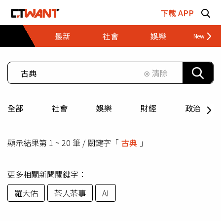
跳至主要內容區塊
下載 APP
最新
社會
娛樂
財經
⊗ 清除
全部
社會
娛樂
財經
政治
顯示結果第 1 ~ 20 筆 / 關鍵字「
古典
」
更多相關新聞關鍵字：
羅大佑
茶人茶事
AI