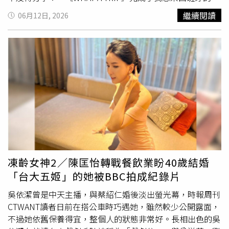
滿腔熱血投入茶器創作，且「衣帶漸寬終不悔」從97公斤瘦
與娛樂產業的國際星光娛樂海島。
想！這裡有深刻的歷史建築、熱情的人民與陽光。這是我們
繼續閱讀
06月12日, 2026
到70公斤，以迥異於其他岩礦名家風格的作品脫穎而出，繼
四人第一次合作，黃宣是我們的歡樂擔當，好笑又具備語言
續沉浸在內湖偏遠的貨櫃屋內以二手窯不斷試煉，即便常有
天份，ØZI 是細膩的觀察者，李齊則是西語、歷史及音樂的
作品燒壞打擊依然無法動搖他創作的激情，更讓我深深感
專家。」實境秀《WHAT A TRIP出去一下》第二季正式開
動。林育賢台灣岩礦壺作品「迷幻月步」。（圖／吳德亮攝
拍。（圖／WHAT A TRIP提供）黃宣則透露，西班牙行是目
影）
前兩季以來最累的一次，「李齊是出其不意的冷槍王，林柏
宏是解題王者與無敵智將，ØZI 則是活力四射的氣氛擔當，
我就像個話匣子停不下來的狂人」。ØZI笑喊像是在演逃生
電影，「兩位新加坡訓練官中，郭坤耀像進擊的巨人真人
版，蕭歆霓則是每天駕馭我們臭男生的陽光幼稚園班導！」
曾在西班牙就讀音樂學院的
古典
小提琴家李齊這次擔任團隊
語言擔當：「身為曾在此留學過的主持人，看到南部濃厚阿
拉伯風味的建築與最道地的佛朗明哥音樂，感觸良多。這四
凍齡女神2／陳匡怡轉戰餐飲業盼40歲結婚
人組合各有千秋，林柏宏冷靜聰明，是體力與腦力最值得信
「台大五姬」的她被BBC拍成紀錄片
賴的，黃宣精神百倍，ØZI充滿想法與安全感。」
吳依潔曾是中天主播，與蔡紹仁婚後淡出螢光幕，時報周刊
CTWANT讀者日前在搭公車時巧遇她，雖然較少公開露面，
不過她依舊保養得宜，整個人的狀態非常好。長相出色的吳