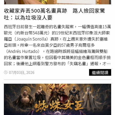
喜歡「72」這個數字，如孫悟空七十二變、孔子七十二弟
子，並以經典作〈現象七十二變〉自勉，在瞬息萬變的世界
收藏家弄丟500萬名畫真跡 路人撿回家驚
中持續創新。談及維持極佳狀態的「凍齡」秘訣，他分享六
吐：以為垃圾沒人要
字訣：「有在動、有在學。」至今仍每天不間斷做發聲練
習、苦練
古典
鋼琴。他強調唱歌與彈奏是情感的身體運動，
西班牙日前發生一起離奇的名畫失蹤案，一幅價值高達15萬
是機器人無法取代的自然聲波震動。提及生日願望，羅大佑
歐元（約新台幣548萬元）的19世紀末西班牙印象派大師索
暖心祝願歌迷：「祝大家有生之日都會快樂！」
羅亞（Joaquín Sorolla）真跡，在上週末意外遺失於塞維
亞街頭。所幸一名來自莫夕亞的57歲男子烏爾塔多
（Andrés Hurtado），在路過時誤將這幅描繪海灘與雙船
的名畫當作棄置垃圾，但因看中其精美的金色畫框而順手撿
回家；後續他上網看到警方發布的「失竊名畫」通報，才驚
覺自己撿到寶，隨即主動聯繫警方物歸原主。根據外媒《衛
繼續閱讀
07月03日, 2026
報》報導，這起烏龍事件源於塞維亞（Seville）一個當地家
族，該家族長期持有這幅珍貴的索羅亞作品，且有帶著畫作
一同度假的特殊習慣。案發當日，該家族正準備驅車前往海
灘度假，不料在整理行李時，因後方車流不斷且喇叭聲此起
彼落，導致車主在焦慮下，不慎將靠在牆邊的畫作遺忘在路
邊便開車離去。當他們抵達目的地發現畫作遺失後，隨即在
街頭張貼尋物啟事，雖然強調該畫具有「極高的情感價