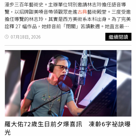
備製作新專輯的林理惠透露，過程中自己連續寫了三年的輔
漫步三百年藝術史。主辦單位特別邀請林志玲擔任語音導
助企劃，卻都慘遇落選命運，讓她苦笑說：「這真的是我人
覽，以招牌甜美嗓音帶領觀眾走進
古典
藝術殿堂。三度受邀
生活到這個歲數遇到最大的挫折了！」有趣的是，去年得知
擔任導覽的林志玲，其實是西方美術系本科出身。為了完美
再度落選政府音樂輔助名單的林理惠忍不住跑去跟老公訴
詮釋 27 幅作品，她錄音前「閉關」苦讀數週。她直言最大
苦，沒想到謝明諺竟開玩笑地對她說：「如果真的需要錢就
挑戰是兼顧知識與親切感，希望聲音能與作品一同轉換、陪
繼續閱讀
07月18日, 2026
去 OnlyFans 開帳號，這樣很快就可以賺到錢做專輯！」讓
觀眾跨越時空。相較於演戲能靠肢體，林志玲認為配音全憑
林理惠聽完哭笑不得，瞬間理智線斷裂，無奈地說：「我真
聲音細節，極具挑戰。熱愛聲音表演的她，自曝在家也是兒
的傷心了很久，因為我認為中年婦女在 OnlyFans 上也賺不
子的專屬「床邊故事說書員」。她常發揮聲優功力大玩角色
到多少錢，而且他居然可以接受自己配偶在 OnlyFans 上開
扮演、變聲演出，超生動的說故事技巧讓兒子總興奮狂喊
帳號賺錢，這件事我真的一輩子不會忘記！」
「再講一次」！林志玲說故事超生動，兒子很捧場總說想再
聽一次。（圖／侯世駿攝）同時，她也大方分享私房「育兒
心法」，有時會引導孩子看圖說故事，自己則扮演專注的傾
聽者。林志玲珍惜這段親子共讀時光，也期盼藉由雙向互
動，培養孩子的想像力與表達能力。
羅大佑72歲生日前夕爆喜訊 凍齡6字祕訣曝
光