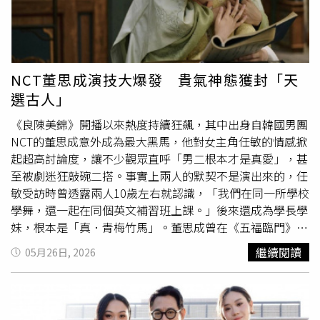
等職稱，也沒有任何公司名稱，整張白色卡片上，只寫著
「尹衍樑」三個字。林益如當時好奇詢問，為何會採用這樣
的名片設計。尹衍樑則笑著回答，過去名片上曾印有許多職
稱與資訊，但後來覺得，其實只留下自己的名字就已足夠。
林益如分享過去與尹衍樑的互動。（圖／翻攝臉書／林益
NCT董思成演技大爆發 貴氣神態獲封「天
如）多年後再次回想這段互動，林益如認為，那張沒有頭銜
選古人」
的名片，某種程度上也反映了尹衍樑的性格與人生觀。她表
示，尹衍樑一生擁有許多不同身分，不僅投入企業經營，也
《良陳美錦》開播以來熱度持續狂飆，其中出身自韓國男團
長期關注教育與公益，同時樂於接受各種新挑戰，「很難用
NCT的董思成意外成為最大黑馬，他對女主角任敏的情感掀
單一頭銜定義他」。專訪過程中，尹衍樑也談到自己最喜歡
起超高討論度，讓不少觀眾直呼「男二根本才是真愛」，甚
的動物是貓頭鷹。他表示，除了欣賞貓頭鷹具備高智商外，
至被劇迷狂敲碗二搭。事實上兩人的默契不是演出來的，任
更欣賞牠飛行時幾乎沒有聲音的特性。林益如則認為，這樣
敏受訪時曾透露兩人10歲左右就認識，「我們在同一所學校
的特質某種程度上也呼應了尹衍樑的人生態度，「安靜地
學舞，還一起在同個英文補習班上課。」後來還成為學長學
飛，但始終看得很遠」。此外，尹衍樑也十分重視閱讀與教
妹，根本是「真．青梅竹馬」。董思成曾在《五福臨門》首
育。他平時經常買書送給朋友及孩子，認為教育能改變人
度嘗試古裝，這回擔綱《良陳美錦》男配角飾演世子爺「葉
繼續閱讀
05月26日, 2026
生。他受訪時曾提到，「貧窮有很多種，只要努力，大多數
限」，憑藉丹鳳眼、高骨相與充滿貴氣的神態，被網友封為
都能改善，但教育上的貧窮，很難翻身。」這番話，也被外
「天選古人」，甚至有人形容他有種濃濃《紅樓夢》氣質，
界視為他自身成長歷程的縮影。談及人生壓力時，尹衍樑則
彷彿是從
古典
小說裡走出來的世家公子。上週他出席上海見
表示，自己很少因壓力而失眠，甚至直言「大部分時候都覺
面會時也親自回應這個封號，笑說：「未來會嘗試更多好的