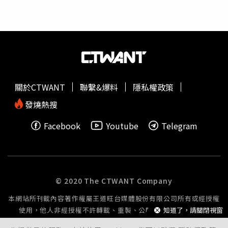
駕駛一艘帆船，從法國西部出發、橫跨大西洋前往巴西。他
帶著攝影機，拍攝一位落魄歌手憑藉體力與毅力的躲債旅
程，完成第一部電影《海上24小時》。從此他的創作便航行
在感官之上。第二部電影《寂寞調香師》，便以「嗅覺」探
索香氛世界，吸引艾曼紐德芙（Emmanuelle Devos）等知
名影星助陣，獲得極大成功，從此聲名大噪。馬涅之後更以
「聽覺」拍攝第三部電影《音樂家四重奏》（Les
關於CTWANT
聯繫&爆料
隱私權政策
Musiciens），劇情描述女富豪亞絲翠（華蕾莉董澤
利 Valérie Donzelli飾）剛獲得四把17世紀義大利提琴。她
發燒熱搜
想實現已故企業家父親的夢想，將這些價值連城的史特拉底
Facebook
Youtube
Telegram
瓦里小提琴，組建一個四重奏樂隊，舉辦一場深具里程碑意
義的音樂會。《音樂家四重奏》的電影音樂，完全出自配樂
大師音樂葛黑格瓦賀哲（Grégoire Hertzel）之手。飾演四
重奏成員的「演員」，則都是正港的音樂家。就連飾演「作
曲家」的演員弗雷德里克皮耶羅（Frédéric Pierrot），本身
© 2020 The CTWANT Company
就是熱愛爵士樂的單簧管手。有趣的是，這些音樂家們常只
本網站所刊載內容著作權屬王道旺台媒體股份有限公司所有或經授權
專注在
古典
音樂世界裡，甚至到了偏執的地步，有人甚至從
使用，他人非經授權不許轉載、重製、公開播送或公開傳輸。
知道了，請關閉視窗
不知道「瑪丹娜」唱過什麼歌。但他們演出《音樂家四重
奏》卻說服力十足，片中每個樂手的手部特寫，都是真實的