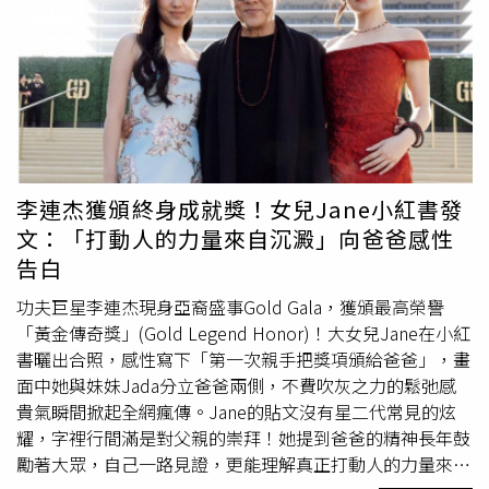
得快樂」。即使遇到低潮，他也習慣透過戶外活動調整心
古裝角色，可以拍到50歲！」董思成是《良陳美錦》的大黑
情，包括騎重機、露營與帆船等，在接觸自然的過程中，許
馬。（圖／台灣大哥大MyVideo提供）除了古裝扮相掀起熱
多原本難以解決的問題，也往往能逐漸找到出口。林益如最
議，董思成在《良陳美錦》的哭戲表現也意外成為熱門討論
後表示，外界對尹衍樑的評價或許各有不同，但她最深刻記
之一，其中一場葉限為幫顧錦朝（任敏 飾）教訓沉迷賭博
得的，不是龐大的企業版圖，也不是外界爭議，而是他始終
的弟弟，卻反而引起女方勃然大怒，兩人關係陷入僵局。董
保有對世界的熱情，以及對生命的投入與好奇。
思成隱忍情緒、眼眶含淚的片段在微博瘋傳，尤其一滴淚滑
落瞬間才發覺自己的懊悔，無言地笑了出來，被大批網友狂
讚「情緒完全被拉進去」。其實董思成過去以韓國男團NCT
李連杰獲頒終身成就獎！女兒Jane小紅書發
成員身分活動，2023年才正式跨足戲劇圈，這回在《良陳
文：「打動人的力量來自沉澱」向爸爸感性
美錦》的表現卻讓不少觀眾徹底改觀。由於他過去在舞台上
告白
多以偶像形象示人，如今卻憑藉細膩情緒戲與古裝氣場成功
「演技出圈」，甚至有網友忍不住驚呼：「董思成時常讓我
功夫巨星李連杰現身亞裔盛事Gold Gala，獲頒最高榮譽
懷疑，他之前真的只是愛豆嗎？怎麼這麼會演戲！」
「黃金傳奇獎」(Gold Legend Honor)！大女兒Jane在小紅
書曬出合照，感性寫下「第一次親手把獎項頒給爸爸」，畫
面中她與妹妹Jada分立爸爸兩側，不費吹灰之力的鬆弛感
貴氣瞬間掀起全網瘋傳。Jane的貼文沒有星二代常見的炫
耀，字裡行間滿是對父親的崇拜！她提到爸爸的精神長年鼓
勵著大眾，自己一路見證，更能理解真正打動人的力量來自