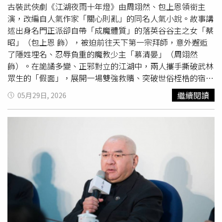
劉乃潔外型十分亮眼，甚至獲得「台大五姬之首」的稱號，
古裝武俠劇《江湖夜雨十年燈》由周翊然、包上恩領銜主
畢業後她前往英國劍橋大學留學，之後獲得劍橋大學獸醫碩
演，改編自人氣作家「關心則亂」的同名人氣小說。故事講
士與博士學位，研究專長為短吻犬阻塞性呼吸道症候群之診
述出身名門正派卻自帶「成魔體質」的落英谷谷主之女「蔡
斷及外科治療，還被BBC拍成紀錄片，後來回到母校台大獸
昭」（包上恩 飾），被迫前往天下第一宗拜師，意外邂逅
醫系擔任助理教授。余函彌經營服飾店，兩年前曾遇到風
了隱姓埋名、忍辱負重的魔教少主「慕清晏」（周翊然
波。（圖／翻攝自余函彌IG）外號「資工彌」的余函彌畢業
飾）。在詭譎多變、正邪對立的江湖中，兩人攜手撕破武林
於台大資工系，曾與「台大十三妹」之一的「工工花」吳思
眾生的「假面」，展開一場雙強救贖、突破世俗桎梏的宿命
嫻組成兩人團體「X.O.X.O.」，也演出過幾部電視劇，後來
之戀。過去以青春校園劇《當我飛奔向你》爆紅、穩坐「純
繼續閱讀
05月29日, 2026
決定退出演藝圈經營服飾店，成為年收破億的老闆，不過她
愛男神」寶座的周翊然，此次迎來演藝生涯的重大突破。
的自創品牌在2024年傳出將停業的消息，她本人澄清後又
《江湖夜雨十年燈》不僅是他首度主演武俠古裝劇，也是他
發出「不自殺聲明」，讓粉絲相當擔心。
第一次詮釋性格隱忍孤傲、腹黑毒舌的「魔教少主」角色，
他在劇中除了「戰損造型」令人驚豔，更在情感濃烈的哭戲
中，展現極具張力的演技轉變。而女主角「蔡昭」則由備受
矚目的新銳小花「包上恩」飾演，原著中蔡昭雖實力不凡，
卻是個只想「吃飽喝足」的佛系女俠。包上恩在劇中的造型
清冷且英氣十足，被大批網友盛讚「美得毫無死角，深具
古
典
武俠風韻」。《江湖夜雨十年燈》是兩位主角首次合作，
包上恩在訪問中提到合作前有看過周翊然的作品，覺得他是
個很有氛圍感的「溫柔學長」；合作後發現他其實可能性非