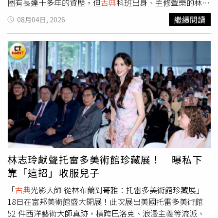
圈有長達十多年的資歷，但
古典
科班出身、主修聲樂的林理
惠，其實學生時期因為「人類音樂史」這門課而與爵士樂結
繼續閱讀
08月04日, 2026
下了不解之緣，2008年輾轉認識爵士鋼琴家陳仲謀，從此
一腳踏入爵士音樂圈，並組了爵士樂團開啟爵士演唱生涯，
甚至還因此認識了現在的老公、也是知名金曲音樂人謝明
諺，讓林理惠笑說：「『爵士樂』改變了我的音樂人生，也
算是我的媒人！」如果說陳仲謀是林理惠的爵士音樂啟蒙老
師，那麼現在的老公則是她音樂上的「貴人」，不僅帶著她
認識了解更多的爵士之美，更是她這張《色緻》的重要幕後
推手，林理惠透露：「由於平常工作忙碌，自身的創作作品
是零星又分散，加上個性不太積極，通常也都還是以製作別
人的作品為優先。這次真的很感謝兩位製作人柯智豪與謝明
諺的嚴格監督，讓我塵封在資料夾裡的草稿有機會『出土』
問世！」她更笑說：：「今年能發行自己的第一張個人專
林志玲獻聲托雷多美術館珍藏展！ 曝私下
輯，算是世界第五大奇蹟了！」林理惠做專輯遇到最大的瓶
靠「這招」收服兒子
頸就是缺錢。（圖／創銘實業股份有限公司提供）雖然有老
公謝明諺及知名音樂人柯智豪的鼎力相助，但這張專輯竟然
「
古典
光影大師 從林布蘭到哥雅：托雷多美術館珍藏展」
一做就是七年時間，除了自身「慢工出細活」的個性使然
18日在富邦美術館盛大開展！此次展出美國托雷多美術館
外，中間最大的瓶頸還是卡在「錢」，從2019年就開始籌
52 件西洋藝術大師真跡，橫跨巴洛克、浪漫主義等流派、