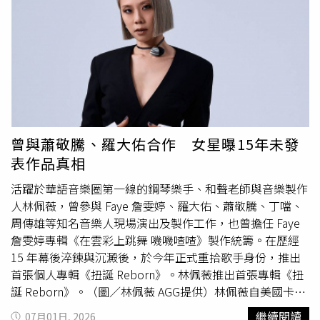
元）的畢卡索靜物畫作在運送途中失蹤，警方大動作搜尋3
10 月正式推出原創小說，引爆年度期待。（圖／意起娛
週後，才發現根本沒出城，而是被失主的鄰居誤當成無人認
樂）品牌從台灣原創IP出發，緊密串聯動畫
領的快遞包裹「好心收留」。
（Animation）、漫畫（Comic）、遊戲（Game）、小說
（Novel）及玩具週邊（Toy）等 ACGNT 完整藍圖，透過多
元的商轉管道，將原創IP進行多角化衍生，實現影響力與商
業價值的最大化。
曾與蕭敬騰、羅大佑合作 女星曝15年未發
表作品真相
活躍於華語音樂圈第一線的鋼琴樂手、和聲老師與音樂製作
人林佩薇，曾參與 Faye 詹雯婷、羅大佑、蕭敬騰、丁噹、
周傳雄等知名音樂人現場演出及製作工作，也曾擔任 Faye
詹雯婷專輯《在雲彩上跳舞 嘰嘰喳喳》製作統籌。在歷經
15 年幕後淬鍊與沉澱後，於今年正式重拾歌手身份，推出
首張個人專輯《扭誕 Reborn》。林佩薇推出首張專輯《扭
誕 Reborn》。（圖／林佩薇 AGG提供）林佩薇自美國卡內
基美隆大學取得演奏碩士學位，有著紮實的
古典
音樂功底；
繼續閱讀
07月01日, 2026