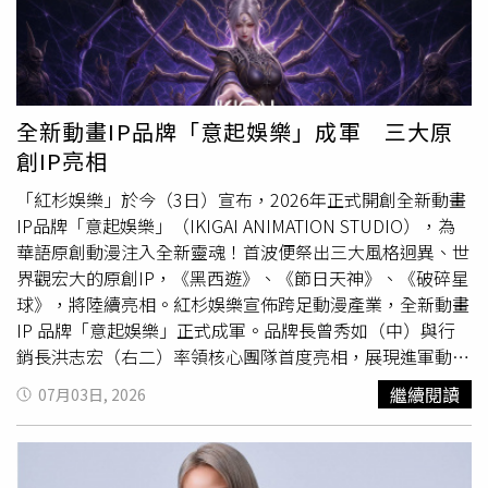
值」，但為了防範歹徒，刻意隱瞞了畫家姓名與真實昂貴身
價。與此同時，正好與家人前往塞維亞度週末的57歲男子烏
爾塔多，在街上發現了這幅被遺忘的畫作，他純粹是覺得那
幅沉穩的金色
古典
畫框非常好看，以為是有人不要的家具垃
圾，便將其塞進後車廂帶回了325英里（約525公里）外的
全新動畫IP品牌「意起娛樂」成軍 三大原
家中。回到家後，烏爾塔多出於好奇，利用生成式人工智慧
創IP亮相
（AI）對這幅畫進行了圖像檢索，沒想到AI給出的評估價格
高得令人咋舌，並指出這極可能是索羅亞的真跡。半信半疑
「紅杉娛樂」於今（3日）宣布，2026年正式開創全新動畫
的烏爾塔多隨即將照片傳給馬德里的一家知名拍賣行進行專
IP品牌「意起娛樂」（IKIGAI ANIMATION STUDIO），為
家鑑定，鑑定人員迅速回覆他，該畫作就是索羅亞大師真
華語原創動漫注入全新靈魂！首波便祭出三大風格迥異、世
跡，市值至少15萬歐元（約新台幣548萬元）。不過烏爾塔
界觀宏大的原創IP，《黑西遊》、《節日天神》、《破碎星
多在社群媒體上看到索羅亞真跡失竊的報導，確認自己撿到
球》，將陸續亮相。紅杉娛樂宣佈跨足動漫產業，全新動畫
的是別人的所有物，主動致電警方澄清，並向警方解釋，這
IP 品牌「意起娛樂」正式成軍。品牌長曾秀如（中）與行
並非一起偷竊案，純粹是一場美麗的誤會，自己原本以為這
銷長洪志宏（右二）率領核心團隊首度亮相，展現進軍動漫
只是沒人要的垃圾。目前西班牙警方已順利將這幅歷經波折
市場的雄心。（圖／意起娛樂）「意起娛樂」的品牌名稱靈
繼續閱讀
07月03日, 2026
的名畫物歸原主，該家族對畫作能失而復得感到無比慶幸，
感源自日語「IKIGAI」（生きがい），意指「人生的意義」
並承諾將會贈送烏爾塔多一份「謝禮」以表感激。事實上，
或「存在的理由」，這與動畫創作的精神高度契合，每一部
這已不是西班牙近期首度發生百萬藝術品「走失」的烏龍，
作品都是創作者熱情與生命意義的體現。融合
古典
神話與現
去（2025）年10月有一幅價值60萬歐元（約新台幣2100萬
代題材的浪漫奇幻愛情鉅作《節日天神》，預計將於今年