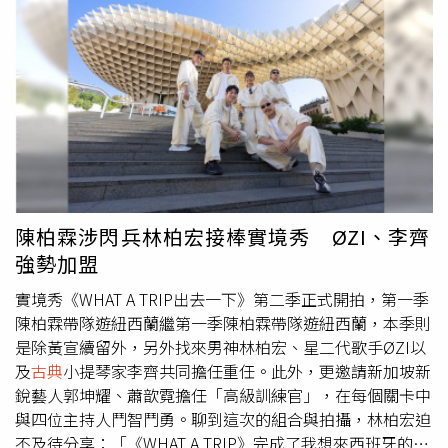
隱忽現，再放任青色宛如流星雨般大快灑落，可說淋漓盡致
具在地特色，但國際能見度及擴散效益仍有限。隨著兩岸年
了。林育賢台灣岩礦壺「暮色流螢」系列之一。（圖／吳德
輕世代對日本、韓國偶像團體及兩岸知名藝人的高度關注，
亮攝影）林育賢台灣岩礦壺「暮色流螢」系列之二。（圖／
正是金門推動星光經濟的契機。陳玉珍提出三大政策方向。
吳德亮攝影）林育賢台灣岩礦壺「暮色流螢」系列之三。
首先是推動跨國藝人常態來金演出，透過邀請知名影視明星
（圖／吳德亮攝影）又如「絹上談梅」，他也娓娓述說了靈
取景、舉辦粉絲見面會，進一步發展季節性駐場演出，鎖定
感來源：「輕輕打開一本古畫絹本，紙絹以泛黃的容顏訴說
日韓、港台及大陸頂級藝人，打造「金門星光音樂季」，吸
歲月的故事，在一盞老茶中輕描淡寫，在一幅梅花爭豔圖上
引遊客專程赴金門追星，延長停留天數，帶動旅宿與餐飲產
駐足…..」。林育賢頗為自得地表示，說自己揚棄了於一般
業。陳玉珍說，其次是活化戰地空間，打造全球唯一的沉浸
陶藝家慣用的「單手內撐」等爆裂紋手法，而以反覆試煉、
式戰地舞台，她主張在不破壞結構前提下，對花崗岩坑道、
獨樹一格的表現技法，呈現新的崩裂紋效果。接著再以「仿
歷史碉堡及海灘陣地進行數位化燈光與音響設備升級，讓坑
陳柏霖涉閃兵林柏宏接棒實境秀 ØZI、李齊
古做舊」的精神，針對宋代院體畫中，梅花綻放、小雀躍上
道音樂節不再侷限於
古典
音樂，也能結合流行音樂、電子音
強勢加盟
枝頭的玲瓏模樣，運用偏紅的金黃色暈染，呈現古絹畫的質
樂及燈光秀，塑造具話題性的觀光亮點。第三則是發展「音
感，並以岩礦拍打強化紙絹的斑駁意象。而象徵古畫卷時光
樂×高粱×落日」微醺經濟。陳玉珍表示，可結合金門高粱
實境秀《WHAT A TRIP出去一下》第二季正式開拍，第一季
流逝的裂紋，不僅貫通整個壺面，更突出裂紋枝枒上的梅花
酒與調酒文化，邀請頂尖調酒師跨界合作，推出年輕化調酒
陳柏霖帶隊遊紐西蘭繼第一季陳柏霖帶隊遊紐西蘭，本季則
點點，令人沈醉其中。林育賢台灣岩礦壺作品「絹上談
品牌，同時在金門具代表性的夕陽景點打造音樂酒吧，結合
是除黃宣續留外，另外找來男神林柏宏、星二代歌手ØZI以
梅」。（圖／吳德亮攝影）從疫情肆虐的前幾年至今，不僅
音樂、調酒與海景，吸引觀光客體驗不同於傳統觀光的新型
及
古典
小提琴家李齊共同擔任重任。此外，更邀請新加坡新
觀光客大減、兩岸交流也幾乎完全停滯，茶品與茶器的銷售
態旅遊模式。陳玉珍表示，引進藝人與演唱會觀光並非取代
銳藝人郭坤耀、蕭歆霓擔任「高級訓練官」，在每個關卡中
受到嚴重衝擊，眼看許多陶藝家大唱「不如歸去」紛紛另謀
金門既有的歷史文化路線，而是透過年輕世代熟悉的語言與
與四位主持人鬥智鬥勇。聊到這次的組合與拍攝，林柏宏迫
他途，儘管林育賢也迫於現實而須到咖啡店打工，依然懷抱
方式重新包裝金門，讓這座島嶼有機會發展成兼具文化底蘊
不及待分享：「《WHAT A TRIP》完成了我想來西班牙的夢