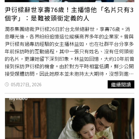
常多、反差很大。而周翊然則說：「一開始覺得她就是個很
尹衍樑辭世享壽76歲！主播憶他「名片只有3
可愛、很『妹妹』感覺的女孩子，但真正開始對戲後，發現
個字」：是難被頭銜定義的人
她的眼神其實可以非常狠、非常有張力！」這種反差在可愛
的女生身上很難得。當被問及若二搭現代劇想嘗試的題材
潤泰集團總裁尹衍樑26日於台北榮總辭世，享壽76歲。消
時，周翊然興奮表示自己「超級愛開車」，非常希望能飾演
息曝光後，各界紛紛追憶這位縱橫商界多年的企業家。曾與
「痞帥賽車手」，並吐槽包上恩只能演「修車工程師」；包
尹衍樑有過專訪經驗的女主播林益如，也在社群平台分享多
上恩則反笑周翊然眼神病嬌，非常適合演「陰濕男鬼」，互
年前採訪時的互動過程，其中一張只有姓名、沒有任何頭銜
相吐槽的逗趣互動、相當可愛。
的名片，更讓她留下深刻印象。林益如回憶，大約10年前曾
接到採訪尹衍樑的機會。由於對方平時相當低調，鮮少公開
接受媒體訪問，因此她原本並未抱持太大期待，沒想到邀約
提出後，尹衍樑很快便答應，還直接表示：「妳播完新聞後
繼續閱讀
05月27日, 2026
過來就好。」當天晚間，林益如與攝影團隊結束播報工作
後，約在8時30分抵達尹衍樑的辦公室。她形容，辦公空間
雖然不算寬敞，但整體陳設十分典雅，帶有濃厚歐洲
古典
書
房氛圍，「像是一走進老圖書館」。在外界印象中，尹衍樑
總給人強勢、果斷的企業家形象，但林益如認為，私下的他
其實相當平易近人。她提到，雙方見面時，尹衍樑主動遞上
名片，而那張名片的設計極為簡潔，沒有印上董事長、總裁