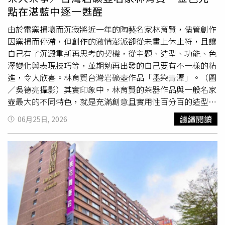
金黃色可以招財，粉紅色可以招桃花，當時演藝圈也有不少
點在湛藍中逐一甦醒
明星加入這波風潮。台灣曾掀起一波「美輪明宏之亂」。
（圖／翻攝自X）
由於電窯損壞而沉寂將近一年的陶藝名家林育賢，儘管創作
因窯損而停滯，但創作的激情澎派卻從未畫上休止符，且讓
自己有了沉澱重新再思考的契機，從主題、造型、功能、色
澤變化與表現技巧等，並期勉再出發的自己要有不一樣的精
進，令人欣喜。林育賢台灣岩礦壺作品「墨染青潭」。（圖
／吳德亮攝影）其實印象中，林育賢的茶器作品與一般名家
壺最大的不同特色，就是充滿創意且實用性百分百的造型、
粗獷中清晰可見的細膩質感，以及冷暖色彩的交融搭配。今
繼續閱讀
06月25日, 2026
次重新出發，發現帶來的岩礦壺與過去最大的不同，在於壺
把大量注入中國
古典
紋飾元素，且巧妙地加以婉約的意象，
柔軟多變卻又不失力與美交織的身段。而壺身色彩除了過去
常見的星空、火花、流星雨外，又大膽地以類似筆觸的刮痕
營造童話般的夢幻情境，甚至晴空下的璀璨等，為原本粗礦
的岩礦壺披上令人沉醉的繽紛外衣，令人驚喜。林育賢台灣
岩礦壺作品「艷雨魅彩」。（圖／吳德亮攝影）近日仔細觀
看他的新作，以造型來說，寬廣的壺口可以輕易置茶而不外
露，淺而密合的壺蓋呈現細緻的觸感；斗大的壺鈕可以輕易