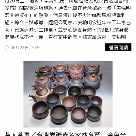
餐廳用餐，留下非常深刻的印象。受到侯孝賢導演《悲情城
月20日上午逝世，享壽91歲。所屬經紀公司28日透過官網
市》的影響，她原本非常想到九份吃芋圓，可惜周三一早就
發布訃聞證實這項噩耗，過去他曾在台灣掀起一波「美輪明
要飛往新加坡宣傳。為了不留遺憾，她特地先前往迪化街，
宏開運桌布」的熱潮，消息傳出後不少粉絲都感到相當難
一口氣採購了許多最愛的台灣烏龍茶，作為此行最珍貴的紀
過。綜合日媒報導，經紀公司表示美輪明宏近年來因年事已
念。
高，已逐步減少工作量，並專心調養身體，約3個月前身體
健康狀況不佳，便一直在家中靜養。據家屬透露，美輪明宏
臨終前還向家人輕聲說出一句「謝謝」，留下最後的感謝
繼續閱讀
06月28日, 2026
後，便安詳地閉上雙眼。依照美輪明宏的遺願，葬禮及告別
式均已由家屬低調舉行，不會舉辦追思會或告別會，也婉拒
各界奠儀及花籃。美輪明宏1935年5月15日出生於日本長崎
縣，16歲便成為職業歌手，並以東京銀座知名香頌咖啡館
「銀巴里」為據點，演唱
古典
樂、香頌、探戈、拉丁及爵士
等曲風，很快便受到矚目。2012年，77歲的美輪明宏首度
登上NHK《紅白歌唱大賽》舞台，之後到2015年為止都有
出場演唱，也創下逾80歲高齡登台的紀錄。美輪明宏曾為宮
崎駿執導的《魔法公主》及《霍爾的移動城堡》擔任配音，
其中《霍爾的移動城堡》飾演的「荒野女巫」，至今仍令不
少影迷印象深刻。2022年前後台灣也曾掀起一波「美輪明
宏之亂」，據說只要把桌布換成美輪明宏就可以招來好運，
茶人茶事／台灣岩礦壺名家林育賢 金色光