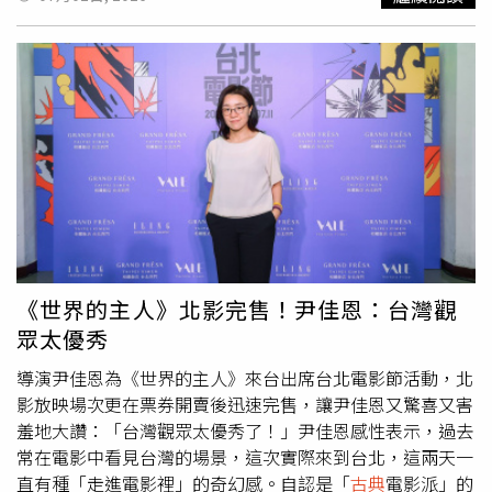
而後畢業於美國爵士學府伯克利音樂學院，從
古典
音樂一路
走進流行音樂產業，早在 2012 年就曾發行過首張創作單
曲，但她並未如外界預期持續發表個人作品，而是投入幕後
工作。她坦言在入行的 15 年間，心中那份對個人作品的完
美主義，卻成了她最大的枷鎖：「我非常討厭無病呻吟的
歌，歌曲的感受度是我最重視的。如果我寫的歌連自己都無
法說服，那我要怎麼去說服別人？」因為這份堅持，林佩薇
不斷在尋找屬於自己的音樂聲響，同時也深陷巨大的自我質
疑中：「常覺得自己的歌聲不夠好聽、抒情歌唱不過別人，
否定之下讓我逃避，進而專注在幕後發展。」林佩薇 分享
多年來最讓她內心拉扯的是身份上的標籤，「但這些年來，
當大家介紹我是 Keyboard 手的時候，心裡其實總有一絲遺
《世界的主人》北影完售！尹佳恩：台灣觀
憾。為什麼內心深處有創作歌手的能量，卻沒有展現出來？
眾太優秀
為什麼我會害怕別人的否定與評價？」談到首張專輯最終能
「破殼重生」的契機，其實是近年林佩薇不斷思考，若有一
導演尹佳恩為《世界的主人》來台出席台北電影節活動，北
天離開音樂產業，自己究竟留下了什麼？她表示：「如果有
影放映場次更在票券開賣後迅速完售，讓尹佳恩又驚喜又害
一天我離開這個行業了，那至少留一個東西下來吧！等我
羞地大讚：「台灣觀眾太優秀了！」尹佳恩感性表示，過去
80 歲了，還可以跟別人說，這是我的歌、我的生命、我的
常在電影中看見台灣的場景，這次實際來到台北，這兩天一
故事。」對於生命價值的追尋，成為了催生《扭誕
直有種「走進電影裡」的奇幻感。自認是「
古典
電影派」的