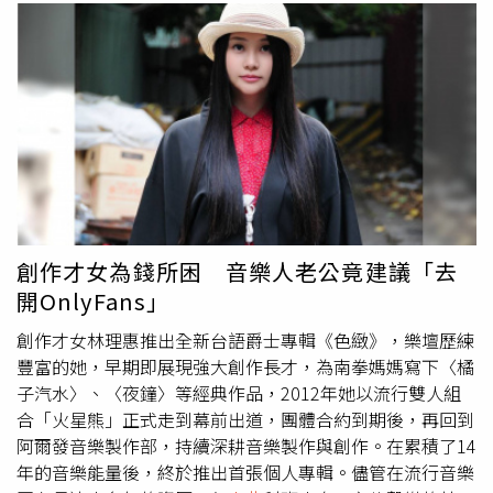
創作才女為錢所困 音樂人老公竟建議「去
開OnlyFans」
創作才女林理惠推出全新台語爵士專輯《色緻》，樂壇歷練
豐富的她，早期即展現強大創作長才，為南拳媽媽寫下〈橘
子汽水〉、〈夜鐘〉等經典作品，2012年她以流行雙人組
合「火星熊」正式走到幕前出道，團體合約到期後，再回到
阿爾發音樂製作部，持續深耕音樂製作與創作。在累積了14
年的音樂能量後，終於推出首張個人專輯。儘管在流行音樂