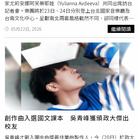
家尤莉安娜阿芙蒂耶娃（Yulianna Avdeeva）共同出席訪台
記者會。樂團將於23日、24日分別登上台北國家音樂廳及
台南文化中心，呈獻南北兩套風格截然不同、卻同樣代表樂
團核心靈魂的音樂饗宴。行政總監舒茲表示，樂團自1743
繼續閱讀
05月22日, 2026
年成立之初便由市民與企業家共同支持，深知民間夥伴的重
要性。樂團與臺灣的緣分始於1995年，這次來臺對臺灣觀
眾展現的
古典
樂熱情感到無比驚豔，也非常期待首度造訪歷
史悠久的台南。兩年前構思亞洲巡演時，便決定擁抱歷史脈
絡，為南北樂迷量身打造驚喜，帶來流淌著樂團最正統歷史
血液的史詩經典。本次訪台最受矚目的焦點，莫過於超級指
揮尼爾森斯親臨現場。針對台南場華格納《女武神》第一幕
的演出，5歲便對華格納著迷的尼爾森斯指出，《女武神》
第一幕展現了整部《指環》中最深刻的人性刻畫，「在情感
刻畫上，觀眾會聽到弦樂逐漸醞釀、緩緩升起的樂段，那是
近乎催眠且魔幻的感受，讓我們知道什麼是愛、什麼是滿
足，心靈會被徹底撫慰」。談到音樂本身，尼爾森斯以一句
創作曲入選國文課本 吳青峰獲頒政大傑出
話總結自己的信念：「音樂是靈魂的糧食。能夠與台灣觀眾
校友
分享這份靈魂性的時刻，是至高無上的幸福。」他也非常期
待阿芙蒂耶娃在拉赫曼尼諾夫第二號鋼琴協奏曲開頭那段宛
吳青峰才剛入圍金曲獎最佳單曲製作人，今（20日）於政大