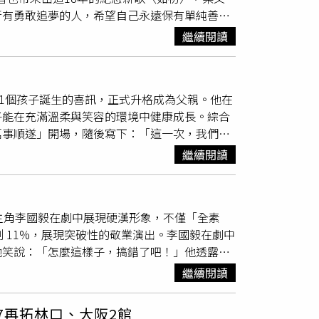
也受到日本演藝圈高度關注。
所有勇敢追夢的人，希望自己永遠保有單純善良
益活動主題，打趣說道：「多賺一點我就可以一
打造，將她一路走來的真摯體悟化為溫暖歌聲。
可惜我不是男生啦！」中華社會福利聯合勸募協
繼續閱讀
的角落、擠在一張單人床練歌，甚至累倒在電腦
透過影展形式，將鏡頭對準容易被忽視的社會角
辛苦都不算數了，我要從這裡開始。」走過18
第34年，至今累計支持近47萬名受助者及其家
在抵達終點。梁文音近來除了準備台中演唱會，
布第1個孩子誕生的喜訊，正式升格成為父親。他在
戰演唱的巨大壓力，她笑稱自己靠剪輯生活影片
子能在充滿溫柔與笑容的環境中健康成長。綜合
門票於7月28日下午1點開賣。梁文音9月6日
萬事順遂」開場，隨後寫下：「這一次，我們迎
樂提供）
來一家人將共同努力前行，「希望孩子能夠每
繼續閱讀
界表達感謝，表示「今後也懇請大家繼續給予溫
下洸平於2025年7月宣布結婚，對象為圈外人
入演藝圈，最初以歌手身分活動，使用「洸平」名
主角李國毅在劇中展現硬漢形象，不僅「全素
員領域，開始累積舞台與戲劇經驗。不過，他真正受
 11%，展現突破性的敬業演出。李國毅在劇中
由戶田惠梨香主演的女主角的丈夫「十代田八
他笑說：「怎麼這樣子，搞錯了吧！」他透露，
升。值得一提的是，「八郎」這個角色是松下洸
動量極大、汗如雨下，「發現妝都流掉了，就乾
。該劇不僅讓他擺脫多年演藝道路上的摸索期，
繼續閱讀
這次全素顏演出。（圖／侯世駿攝）因為外景動
不僅活躍於電視劇、舞
台劇
，也兼顧歌手活動與
越黑，甚至還得穿著沉重的防彈背心奔跑，讓他
注的作品，包括2021年TBS日劇《最愛》，
7再拓林口、大阪2館