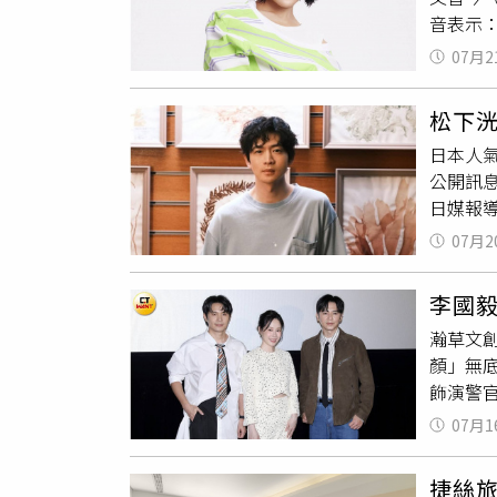
級飯店
音表示
英文、
的心。
日捐、
07月2
她也回
會（聯
桌前。
落，今
松下洸
年，她
庭。
日本人氣
也正積
公開訊
紓壓，展
日媒報
將在台中
來了第
07月2
天生活
暖的守護
李國
士。松
瀚草文
義推出作
顏」無
到大眾矚
飾演警
郎」，
這部戲
平第4
07月1
脆不畫
也正式
作戲多
音樂節目
捷絲旅