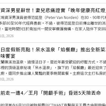
女人的寶寶，他都詮釋得恰如其分。吳慷仁的得獎運也相當不錯，
年又因《一把青》成為金鐘影帝，2024年再度憑藉《有生之年
塢資深男星辭世！妻兒悲痛證實「晚年健康亮紅燈
吳慷仁成為金馬影帝。（圖／翻攝自《富都青年》臉書）金馬獎
塢資深男演員彼得范諾登（Peter Van Norden）在80、9
弟，在混雜的底層社會中苟延殘喘，為了呈現底層工人的形象，吳
等多部80至90年代經典喜劇。不過，彼得范諾登日前傳出離世的
言語，只能用肢體語言來演出，其中一段長達數十秒，在監獄中
擾，當地時間9日於南加州一間安寧療護機構、在家人陪伴下安詳辭
、林柏宏、阮經天等人拿下金馬影帝，成為繼常楓、郎雄之後，
劇男演員彼得范諾登的兒子羅伯特（Robert）10日在社群平
儷合作《危險關係》。（圖／翻攝自《危險關係》微博）先前吳
1日, 2026
ndy）陪伴下安詳辭世。他是一位了不起的父親、丈夫和朋友，
體貼、實則心機深沉的精神科醫生，將隱性心理暴力的壓迫感推到
溫蒂也透露，彼得隨著年紀增長，身體也出現多種健康問題，雖
，讓觀眾看得十分過癮，不過卻沒有反映在收視上面，對此孫儷
日度假新亮點！呆水溫泉「焰餐廳」推出全新菜單
范諾登出生於紐約市，於1970年代後期踏入好萊塢，在40年
的，只能盡力做好演員的本分。因為李安的一句話吳慷仁決定不
旬味饗宴
喜劇中的精彩演出；他曾在《警察學校2》（Police Academy 
座，不過吳慷仁在劇中的表現仍被封為是「教科書神演技」，而
宜蘭礁溪泡溫泉、過慢活日子，是近年最受歡迎的紓壓方式。不
ulman），也在《白頭神探2½》（The Naked Gun 2½）
無法拿捏好角色的精髓，但他拿下金馬影帝後，慶功宴上導演李安
林裡的頂級溫泉祕境「呆水溫泉」，旗下的「焰餐廳」最近迎來
除此之外，彼得也曾客串演出熱門美劇《歡樂酒店》（Cheer
中他的心，決定不打安全牌接下劇本。吳慷仁回歸
台劇
，演出曹瑞
主廚，還同步推出讓人驚豔的夏季晚間套餐。主廚這次主打私房
諾登更是一位備受敬重的舞
台劇
演員，足跡遍及百老匯及全美各地
ime》IG）接下來吳慷仁回歸
台劇
，演出由《一把青》、《斯卡羅》導
，邀請所有愛吃美食的朋友，在山林與溫泉的陪伴下，來一場前
0日, 2026
磯演出舞
台劇
《Corktown '39》，在劇中飾演「喬」（Jo
承旭、陳意涵、張鈞甯等人。由於吳慷仁簽約中國公司遭到外界
n，用食材「天然原味」征服饕客這次帶領廚藝團隊全面升級的核心
深厚的戲劇張力，精湛的演技獲得當地劇評家的高度讚譽，為他
台灣有好案子就回來演，會走更遠，因為你身上就是流著台灣的
。Alan 的廚藝生涯精彩得像一部周遊列國的遊記，他曾留學澳
關前走一遭4／王月「開顱手術」昏迷5天險丟命
，讓他不僅精通中、英、日三國語言，更把多元文化的精髓融入
廳」推出全新菜單，國際主廚Alan以「匠心熟成」獻上旬味饗宴
的温嵐在6月30日被時報周刊CTWANT直擊與天王周杰倫御