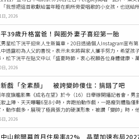
的相關影像，以及三山與妻子趣里的婚姻現況。事件後續發展，
：「我想把這首歌獻給當年睡在廁所旁愛唱歌的小女孩，也送給
玩「皮克敏」，膚況好到讓自己非常滿意。她也不忘連結今日公
」梁文音新歌〈如初〉由金曲團隊廖偉傑、吳易緯及黃雨勳量身
二日捐；要是能接到陳柏霖的工作，我『30日捐』都沒問題！很
1日, 2026
憶起剛到台北追夢的時光，曾借住在朋友家位於廁所與廚房之間
合勸募）今（21日）舉辦「一日捐」小眾聯合影展記者會，二度
她坦言：「那時一無所有，但我永遠不會忘記那個小地方，以前的
年聚焦移工與原住民兒少議題。聯合勸募「一日捐」公益行動邁入
平39歲升格當爸！與圈外妻子喜迎第一胎
深刻體悟歌唱的終點就是唱進每個人心裡，只要還能唱，每天都
男星松下洸平迎來人生新篇章，20日透過個人Instagram宣
極投入舞
台劇
《24K金曲同學會！同鞋～》練唱演。面對首次挑
息中透露初為人父的喜悅，表示未來將與家人攜手努力，希望孩
現私下率性可愛的一面。梁文音《約哪幾點？》讚聲演唱會台中場
導，松下洸平在貼文中以「盛夏時節，衷心祝願各位身體健康、
Legacy開唱，舉辦《約哪幾點？》讚聲演唱會。（圖／環球音
1個孩子的誕生。」他表示，對於新生命的到來感到無比珍惜，未
0日, 2026
在充滿溫柔與笑容的日子裡。」他也向長期支持自己的粉絲及外
與支持」，分享成為父親後的幸福與期待。據悉，現年39歲的松
毅新戲「全素顏」 被誇變帥傻住：搞錯了吧
下洸平是日本近年備受矚目的實力派演員之一。他於2008年踏
創年度旗艦影集《成名在望》於今（16）日舉辦開播記者會，男
品。2009年，他透過音樂劇《GLORY DAYS》正式挑戰演
底妝上陣、天天曝曬6至8小時，奔跑拍動作戲，一路瘦到體脂僅剩
目的契機，是2019年出演NHK晨間劇《緋紅》。當時他飾演
官，動作戲多，展現了極具張力的硬漢形象，被讚「變帥」時，
細膩詮釋角色內心世界，獲得觀眾高度評價，也因此人氣急速攀
可以說是全素顏上陣，開拍初期原本有化妝，但因為拍攝現場運
次參加NHK晨間劇試鏡後成功爭取而來，對他而言具有重要意義
6日, 2026
了！」且不化妝反而能晚點到現場，省去不少梳化時間。李國毅
奠定他作為演員的地位。走紅後，松下洸平持續拓展演藝版圖，
，李國毅每天在烈日下曝曬六到八小時，膚色隨著劇集推進越來
主持工作，展現跨領域發展能力。近年來，他陸續參與多部受到關
中山館開幕首月住房率82% 晶華加速布局202