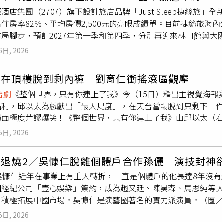
刻。他透露，開拍前身材本來滿壯的，但天天流汗至少一公升，整個
24年NHK大河劇《致光之君》等。他也憑藉舞
台劇
演出獲得肯定，
酒店集團（2707）旗下設計旅店品牌「Just Sleep捷絲旅
。多年前曾與製作人湯昇榮（湯哥）合作《麻醉風暴》的李國毅感
，並於2019年獲得讀賣演劇大獎「杉村春子獎」及優秀男演員獎
住房率82%、平均房價2,500元的亮眼成績單。目前捷絲旅海內
過多年又有機會合作，我很想用表現回饋湯哥，讓他看到我的改
NHK大河劇《豐臣兄弟！》中飾演日本戰國時代重要人物德川家
布局腳步，預計2027年第一季和第四季，分別再迎來林口館與大
都分別有「唱跳」橋段。蔡亘晏坦言壓力極大，每次練舞照鏡子
絲旅台北中山館開幕1個月，便繳出住房率超過8成、平均房價約2
實中兩人其實是大學同學，合作默契十足。《成名在望》開播記
6日, 2026
表現相當亮眼。而捷絲旅品牌整體房間規模已達1,122間，為
勝揚（YY）、朱勻甄、徐祥竣出席。（圖／侯世駿攝）姚淳耀也
對集團營運貢獻相當重要。捷絲旅台北中山館以熱門
台劇
《華燈
了劇情中的 KTV 橋段，他私下在家練習時，還特別請熱愛跳
太在頂樓脫到剩內褲 劉育仁衝搖滾區觀摩
與都會魅力的住宿體驗。（圖／晶華集團提供）台北中山館將以
次不要再跳了！」不過他也透露，老婆目前還沒看過試片，因此
台劇
《整個世界，只有你連上了我》今（15日）釋出主視覺海報
打造，公共空間融入昭和風格與熱門
台劇
《華燈初上》氛圍，並採「
作場面更是重頭戲。姚淳耀自認不太會開車，卻要和私下開車技
福利，邱以太為戲獻出「最大尺度」，在天台當場脫到只剩下一
空間，夜晚則轉換為放鬆休憩場域。也是目前10間捷絲旅中唯一提供
嘲：「三、二、一要action的時候，我開的手排車竟然發不
場面極度荒謬爆笑！《整個世界，只有你連上了我》由邱以太（
酒，早餐則提供中、西、日式餐點，包括滷肉飯、咖哩飯等台灣
國毅每次開車都能精準停在最完美的對峙距離，讓他十分佩服。
以太在一場為了救想跳樓的杜苡妮的戲，當場脫到只剩一件四角
旅台北中山館首月住房結構，台灣旅客約占5成，港、澳、日、韓
侯世駿攝）此外，蔡亘晏與黃迪陽在片中有極為激烈的肢體衝突
5日, 2026
：「這段實在太荒謬了，真的很想看以太到底會怎麼脫！」導演
利交通優勢，深受亞洲自由行旅客喜愛，由於剛開幕，未來預計國
亘晏透露，開拍前她就大方對黃迪陽說「不要客氣，速戰速決」
溫脫衣、一遍遍敬業重拍，而只要導演一喊卡，戲裡的「死對頭
惠芳表示，台北中山館開幕首月即獲得市場肯定，反映旅客對設
也立刻回給他一巴掌，完全沒手下留情！」蔡亘晏更激動表示，
不退燒2／吳慷仁脫離個體戶合作孫儷 演技封神
，戲外舉動基情滿滿、超級暖心。除了大尺度發揮，兩人在角色
絲旅也將持續推出更多結合在地文化與生活風格的特色住房提案
那是我從影以來非常過癮的一場戲！」她還大方分享打巴掌戲的
的吳慷仁近年在事業上有重大轉折，一直是個體戶的他長達8年沒
佳凱」，與他私下開朗個性截然不同，為了抓準喜劇節奏，他甚至
牌國內外共有10館，平均房價落在1,400~4,000元，其中
回家試試看！」
國經紀公司「壹心娛樂」簽約，成為趙又廷、陳昊森、馬思純等
為魔法師》來揣摩角色狀態。在劇中飾演正直警察吳大緯的劉育
營，台北三重館、台南虎山館、大阪心齋橋館3家為採經營管理委
，積極拓展中國市場。吳慷仁是演藝圈著名的實力派演員。（圖
父親請益抓捕犯人的心境，拿槍姿勢、眼神與儀態都參考記憶中
加盟，捷絲旅品牌對晶華集團營收貢獻約占6.2%。目前籌備中的
派演員的代名詞，不論是《下一站，幸福》深情的花拓也、《一
演員夢想清單，爸爸在拍攝前還特別叮嚀他：「氣勢很重要，一
四季亮相，且包含東京等地也有評估，快速擴張的布局力道，也
5日, 2026