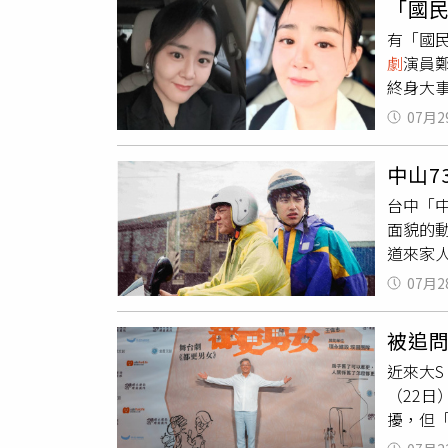
「國
去；但
言身邊
有「國
筆記、
作，即
劇
演員
天柱（
醋。」
終身大
演準新
親密戲
「即使
程序都
常睡。
07月2
話，希
家中經
伴自己
市、看
中山
瑾瑩帶
就是我
台中「
低調，
結婚時
面貌的
2007
自覺落
道來家
文瑾瑩
竹過年
山73
Oh M
示：「
07月2
金斯主
演技大賞
目送程
與養父
演技，
曾在舞
被追
慶生的
險些錯
近來大
由楊祐
（22日
莉．霍
擾，但
鬼》；
攜兒女
公式，