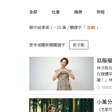
人物
汽車
全部
社會
娛樂
財經
專欄
房產新勢力
顯示結果第 1 ~ 20 筆 / 關鍵字「
台劇
」
更多相關新聞關鍵字：
郭子乾
尪腦
林子熙
在媒體
喔！」
見製作
08月0
「妳下
回去，
小薰
她笑稱
《怎麼
當天解