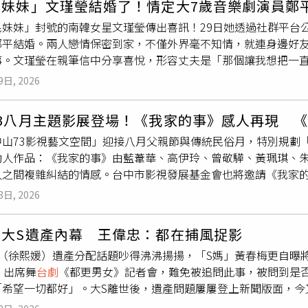
民妹妹」文瑾瑩結婚了！情定大7歲音樂劇演員鄭
劇場也很美，你都能感受到觀眾的笑聲、掌聲、啜泣聲。」每次
已有「陪伴的人」，已經默默發展了一年多，「拍戲之餘還是要
民妹妹」封號的南韓女星文瑾瑩傳出喜訊！29日她透過社群平台
好好享受當下，並感性表示：「第一次參與劇場演出，就能和這
便劇中可能有吻戲或親密戲也不需要特別報備，「因為他不會特
鄭平結婚。兩人戀情保密到家，不僅外界毫不知情，就連身邊好
左）飾演的生父，對於女兒的婚禮堅持許多自己的意見。（圖／
被問到是否以結婚為前提交往？她甜笑回應：「是吧！」李睿紳
事。文瑾瑩在親筆信中分享喜悅，形容丈夫是「那個讓我想把一
娘采薇，在籌備婚禮時夾在生父、養父及離異父母之間；從喜帖
氣到回娘家，他今尷尬笑說：「又睡了三天沙發。」並搞笑表示
面對微不足道的小事，也能讓彼此露出笑容的人」，並表示兩人
成為家人必須共同作答的人生考題，這段父女關係，也讓程予希
9日, 2026
望外界能給予兩人更多祝福與鼓勵，而非擔憂，「大家給我多少
濟較辛苦，父母幾乎同時做著兩份以上的工作，但媽媽只要有空
的粉絲，承諾未來會以更好的模樣再次與大家見面。根據韓媒報
燈會時，她則最喜歡坐在爸爸肩膀上，「現在才明白爸爸一定很
73八月主題影展登場！《我家的事》感人再現 
領的創作團體「Bachi」而相識，從多年合作夥伴發展為戀人，
最深刻感受到被愛的時刻。」飾演生父的李天柱，也將自己身為
中山73影視藝文空間」迎接八月父親節與傳統民俗月，特別規劃
就連身邊親友都不知道兩人戀愛，婚禮也僅以家族聚餐形式舉辦，
並未舉辦婚禮，因此每次在劇中走進婚禮場景，都像完成了自己
動人作品：《我家的事》由藍葦華、高伊玲、曾敬驊、黃珮琪、
年出道後長年活躍於音樂劇及舞
台劇
界，曾演出《Radio Star》、
下。他也想起自己的軍人父親獨自照顧他與三位姊姊，每年除夕
人之間複雜糾結的情感。台中市影視發展基金會也將邀請《我家的
在2000年因演出《藍色生死戀》中宋慧喬少女時期打開知名度
；小時候他愛玩弓箭，父親每天中午回家煮飯，還會重新削竹子
」講座「那些戲劇背後的故事：一位
台劇
幕後工作者的心路歷程」
y God》等作品走紅，更以《幼齒老婆Oh My God》鞏固「國民
長大後才懂，那一把把竹弓不只是玩具，而是爸爸藏在日常裡、
8日, 2026
演的《父親》，以精湛演技細膩呈現失智父親的脆弱與尊嚴；愛
，年僅21歲便成為當時史上最年輕的大獎得主，近年文瑾瑩不僅在N
予希出嫁時，更能演出父親既牽掛又必須放手的複雜心情。郭子
的無聲守護，對照出兩種截然不同的父愛樣貌；墨西哥親情電影
婚後也將在丈夫支持下持續投入演藝事業。
台劇
演出期間接獲母親病危通知，處理完後事後仍照常登台，後
問大S遺產內幕 王偉忠：都在捕風捉影
故事，入選奧斯卡最佳國際影片15強。而為配合即將來臨的農曆
過女兒婚禮的設定，「我把自己的悲傷放進角色裡，反而讓角色
S（徐熙媛）遺產分配話題吵得沸沸揚揚，「S媽」黃春梅更自曝
寧主演精選改編兒歌、結合VR實境的票房破億電影《泥娃娃》；
）出席舞
台劇
《都更男女》記者會，難免被追問此事，被問到是
金斯主演的澳洲電影《滿血復活》；代表泰國角逐奧斯卡最佳國
「希望一切都好」。大S離世後，遺產問題屢屢登上新聞版面，今
以及以黑色幽默挑戰撒旦獻祭、深受觀眾喜愛的愛爾蘭邪典喜劇
移居韓國，已轉移數千萬元資產，也打算將孝親宅「國家藝術館」
讓影迷在炎炎夏日裡既發毛又發笑，享受另類消暑體驗。「鬼片就