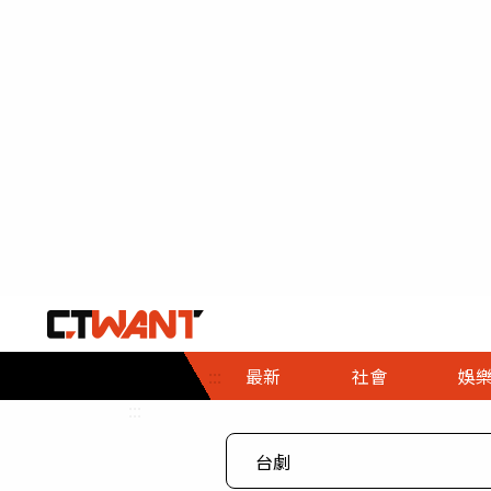
社會首頁
娛樂首頁
財經首頁
政
:::
最新
社會
娛
時事
即時
熱線
:::
直擊
大條
人物
調查
專題
３Ｃ