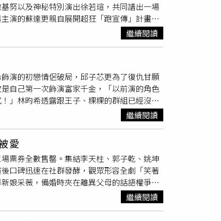
撒基努以及神秘特別演出徐若瑄，共同譜出一場
況，她透露歐陽倫目前狀態良好，日常生活都
與主演的蘇達更親自展開超狂「跑宣傳」計畫，
劇烈運動。經歷這場大病後，歐陽倫對人生與職
最吸睛、最有誠意的方式替電影宣傳。渡邊直美
子熙也坦言，老公在電療期間頭髮像灰塵一樣不
繼續閱讀
樂）小薰（黃瀞怡）挑戰一人分飾兩角，甚至要
緊安慰老公「你現在心情還好嗎，頭髮對你應該
心小劇場不斷，懷疑自己是否能夠演好喜劇。小
舌且沒有邏輯的話語，而且眼神必須同時保持極
希飾演的初戀情侶破局，邱子芯更為了復仇甘願
前，大家光看劇本就已經笑到瘋掉。但只要一開
次是自己第一次飾演富家千金，「以前演的角色
告誡不要笑，「嚇他們嚇他們！妳不是人！記住
試！」林昀希透露跟王子、粿粿的群組已經沒有
自今年初開始，便發起個人宣傳挑戰，每天背著
戰友王子與粿粿的婚外情風波，是否感到震驚？
少跑滿10公里。導演蘇達背「電影旗」日跑10
繼續閱讀
知道。」她表示事發後比較少私下聯繫，認為對
追上了行駛中的輕軌，興致勃勃地向車廂內的通
會互相按愛心。」邱子芯認愛圈外男友。（圖／
：「加油！凍蒜！凍蒜！」令他哭笑不得。隨著
被愛
昀希尷尬笑說：「愛大家啦！」她表示自己當下
路上看到我時跟我打招呼，也隨時歡迎大家加
三場票券全數售罄。集結李天柱、郭子乾、姚坤
覺。」他們那趟美國行，剛好林昀希接了籃球季
演後口碑迅速在社群發酵，觀眾形容全劇「笑著
：「沒有啦！」邱子芯連演三檔八點檔，她笑
準新娘采薇，備婚時夾在離異父母的話語權爭奪
吧！」她也分享趁著空檔終於完成了看牙大事，
，三場首演讓她彷彿回到學生時期面對大考，不
這些事才可以好好拍戲！」至於連續接戲身體能
繼續閱讀
在後台情緒潰堤；但想到下半場仍得繼續演出，
充分休息的。」事業無縫接軌，感情生活也相當
「劇場是很殘酷的，不能重來，你只能繼續演下
，只要有心就可以！」隨後更難得大方認愛，坦