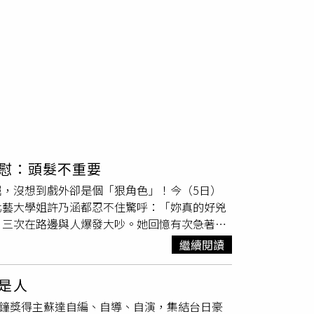
慰：頭髮不重要
，沒想到戲外卻是個「狠角色」！今（5日）
北藝大學姐許乃涵都忍不住驚呼：「妳真的好兇
、三次在路邊與人爆發大吵。她回憶有次急著去
面板跟手機卻不願導航，司機最後在半路上嗆聲
繼續閱讀
這個委屈？確定安全後我就把會的三字經全部罵
不敢在路邊隨手招計程車。不只對外脾氣火爆，
是人
事」讓對方傷透心，但兩人有共識「吵架一定要
金鐘獎得主蘇達自編、自導、自演，集結台日豪
已經「以和為貴」，只能把這股爆發力轉移到角