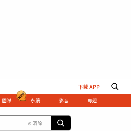
下載 APP
國際
永續
影音
專題
⊗ 清除