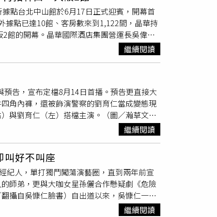
人越來越瘦，體脂更從 14% 一路狂掉到
2018年出演《若與母親同住》與《Thrill
」全新據點台北中山館於6月17日正式迎賓，開幕首
性表示：「那部戲是我表演生涯非常重要的轉
，證明其在戲劇表演領域的實力。目前，松下洸
外據點已達10館、客房數來到1,122間，晶華持
變。」除了沉重的劇情，這次蔡亘晏（爆花）跟
康，持續活躍於日本影視第一線。
阪2館的開幕。晶華國際酒店集團營運長吳偉正
都覺得無比「赤裸又害羞」。劇中她跟管罄組女
,500元的成績，對一間50間客房量體的新飯
者會，李國毅、姚淳耀、蔡亘晏（爆花）、喬瑟
繼續閱讀
台北晶華酒店的1倍以上，雖然各館規模相對精
為戲獻出唱跳處女秀，直呼「真的不是簡單的事
初上》的昭和年代氛圍為設計靈感，打造兼具在
舞的老婆看，沒想到老婆看完幽默回應：「跳得很
「條通文化」、「設計美學」及「五星服務」三
還沒給出最終評語。除了體力活，劇中驚險的飛
與預告，宣布定檔8月14日首播。預告更直接大
No Boundary」概念設計，大廳白天可作為
術極好的李國毅上演驚險的「迎面對撞」戲碼。
件四角內褲，還被飾演警察的劉育仁當成變態現
Happy Hour微醺時光的據點，晚間供應
動，超級糗！最後還要劇組來幫忙發動。」相較之
右）與劉育仁（左）搭檔主演。（圖／瀚草文
特色料理。捷絲旅台灣區總經理陳惠芳表示，觀
姚淳耀為戲練舞，被老婆笑「下次別跳了」。
內褲。劉育仁還特地奔到螢幕前「觀摩」，他大
旅客約占5成，顯示條通商圈兼具濃厚日式文化
。兩人私下合作過超過百場舞
台劇
，有著深厚信
繼續閱讀
游智涵也加碼爆料，拍攝當天正逢寒流，邱以太
際客將來到6成以上，平均房價目標3,000
，沒想到正式開拍雙方都來真的，「他給我一巴
」劉育仁就會立刻貼心地拿著大衣快步衝上前幫
計旅宿、在地文化與優質服務的需求持續成長，
自己當下直接把黃迪陽「按在桌上反擊」，直
卻叫好不叫座
做功課上也下足功夫。邱以太這次飾演內向傻氣
，深化品牌在設計旅店市場的差異化定位。目前
小秘訣：「打在骨頭上，聲音又響又不會痛，大
有經紀人，單打獨鬥闖蕩演藝圈，直到兩年前宣
「偷師」經典日劇《到了30歲還是處男，似乎
台北西門館、台北中山館、台大尊賢館、宜蘭礁溪館4
人的師弟，更與大咖女星孫儷合作懸疑劇《危險
仁，現實中父親正是名刑警。為了詮釋角色，他
託，花蓮中正館、高雄站前館、高雄中正館3家
／翻攝自吳慷仁臉書）自出道以來，吳慷仁一直
爸爸的帥氣模樣。劉育仁興奮表示，這部戲讓他
還包括林口館、大阪2館，分別將在明年第一
把青》狂放不羈的郭軫，還是《華燈初上》比女
定要注意安全！」
持續擴大對集團的營收貢獻。
繼續閱讀