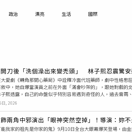
寵物
政治
漂亮
生活
國際
運勢
運動
梅酒
瘤開刀後「洗個澡出來變禿頭」 林子熙忍震驚安
在大愛劇《轉角那間心藥局》中詮釋冷面代班藥師，劇中性格憋屈
茶敘中，她自爆當演員之前在外面「滿會吵架的」，跟她對戲的
林子熙透露，自己的命盤似乎特別容易遇到奇怪的人，過去曾兩
人，報了地址，司機卻因不熟路況不斷嘆氣、碎念，明明車上有
5日, 2026
車，我不想載了」，讓她瞬間火大，理智線斷裂，「為什麼要受
下車時超級用力摔他的車門！」也因為這次驚悚經驗，讓她從此
分飾兩角中邪演出「眼神突然空掉」！導演：妳不
過去跟老公歐陽倫吵架也是「極度炸裂」，曾脫口大罵「關你屁
可能我家的祖先是你家的鬼》9月10日全台大銀幕爆笑登場，由
決」，把內心話講開。如今身為公眾人物有了包袱，她笑說現在