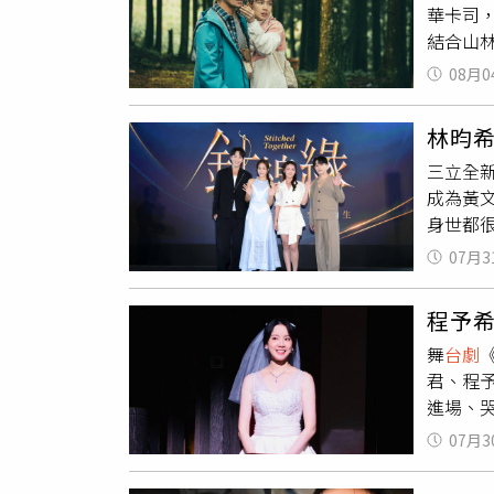
華卡司
色上。
結合山
沒問題
扛著印
涯有了
08月0
（左）
斷飛落
面對「
沒那麼
林昀
薰透露
三立全
度定格
成為黃
拍，我
身世都
妳不是
在對話
印有《
07月3
林昀希
公里「
方也需
勤族親
程予
三立）
上映檔
舞
台劇
的反應
入我跑
君、程
後賽的
進場、
說，原
之中，
透露自
07月3
僅失眠
否負荷
只能立
滋潤。