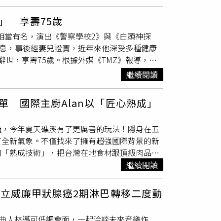
2015年就以《麻醉風暴》拿下迷你劇集男配角
》二度敲響金鐘稱帝。憑藉在《富都青年》的精湛
」 享壽75歲
方面，吳慷仁在《富都青年》與陳澤耀飾演一對
0年代相當有名，演出《警察學校2》與《白頭神探
慷仁瘋狂減重15公斤，他所扮演的哥哥是聽障
消息，事後經妻兒證實，近年來他深受多種健康
的無聲控訴與手語演出令人震撼，他也因此打敗
世，享壽75歲。根據外媒《TMZ》報導，美
第三位金鐘金馬雙料影帝。前往中國發展的吳慷
台發文，證實父親的死訊，「彼得昨晚在其妻溫蒂
慷仁與孫儷合作的《危險關係》上線，他飾演表
繼續閱讀
更是戲劇圈受到敬重的一位演員，我們會永遠懷念
極致，成為PUA操控高手。兩位實力派演員同
然積極配合治療，最終仍在安寧療護機構離開人
發文表示早有心理準備，並說很多事情不是自己
 國際主廚Alan以「匠心熟成」
左右的銀幕生涯中，最令影迷津津樂道的莫過於他
再打安全牌。（圖／翻攝自吳慷仁臉書）雖然叫
2）中飾演面惡心善的警官溫尼（Vinnie
他在受訪時也提到，在接演此劇前一度很猶豫，
過，今年夏天礁溪有了更厲害的玩法！隱身在五
中幽默詮釋前白宮幕僚長一角，逗趣且充滿喜感的形象深
一句「你寧可做錯事，也不讓自己boring」
了全新氣象。不僅找來了擁有超強國際背景的新
s）等多部影視作品。除了在螢光幕前發光發熱，
原執導的《時候 A Time》。（圖／翻攝自《時
的「熟成技術」，把台灣在地食材跟頂級肉品重
的區域劇院。彼得的謝幕之作是去（2025）年
演曹瑞原執導的《時候 A Time》，同劇演員
所未有的夏日美食探險。精通三國語言的國際主
繼續閱讀
e）一角；該劇講述二戰時期的歷史故事，彼得在劇中
議論，對此曹瑞原也發表看法，表示：「我說你
靈魂人物，是新任行政主廚劉宏威（Alan
的演藝生涯留下完美的身影。
特質跟血液。」
洲與新加坡，並在紐西蘭與日本深度生活過。這段國
 立威廉甲狀腺癌2期淋巴轉移二度動
了料理靈魂中。礁溪夏日度假新亮點！呆水溫泉
。（圖片提供／呆水溫泉焰餐廳）受過多國文化
用編曲人林邁可低調會面，一起洽談未來音樂作