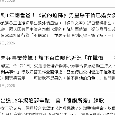
2日, 2026
聽聞大S生前動過搬去韓國生活的念頭？王偉忠坦言完全不知情，
圖／海鵬提供）中山73還同步推出《鬼鬼集合！》插畫特展，將
朋友，很在自己的圈子、跟姐妹相處，我們很少談到這些東西。
插畫家以「幽靈」為主題自由創作，將電影中的奇幻想像延伸為
不到1年剛當爸！《愛的迫降》男星爆不倫已婚女
代，雙方私下就是單純的好友關係，對於大S家中的細節與遺產分
與觀影體驗，邀請民眾走進奇幻世界。此外，台中補助暨協拍作
手兼演員三山凌輝爆出婚外情風波。《週刊文春》近日報導指出，
題很隱私：「沒有人會知道，也不可能講得清楚，只會跟律師說
，將於8月17日晚間7時舉辦「台中拍講堂」，邀請導演蘇達親
親密，兩人因共同主演音樂劇《愛的迫降》而熟識，疑似發展出
場風波最終能透過法律途徑妥善解決。舞
台劇
《都更男女》將從8
作歷程，促進民眾與影視創作者交流，深化影視產業與城市文化
司皆承認相關行為「不適當」，並表示將深刻反省。據了解，三山
dn售票網。舞
台劇
《都更男女》幫觀眾解悶，（左起）岑永康、
謎》與《我們要回家》兩部新作。《這年夏天，愛之尋謎》為柏
為他花費超過1億日圓引發爭議，最終離開團體。之後，他與日本
女踏上尋找傳聞中生父的旅程，是一段關於血緣、真相與自我認
2日, 2026
月宣布結婚，今年也迎來孩子出生。婚後，三山首次以演員身分回
家》則由好萊塢名導馬丁史柯西斯擔任執行製片，聚焦兩位好友
國熱門愛情劇，由三山擔任男主角，而女主角正是花乃真理亞。
代表印度入選奧斯卡最佳國際影片15強。深受觀眾喜愛的「WO
霖閃兵事業停擺！旗下百白曝他近況「在懺悔」 
人士透露，兩人的關係逐漸變得親密。報導指出，音樂劇自5月2
拉的新娘》、《動物園驚魂夜》及《馴鹿大冒險：響鹿飛飛》三
白靜宜）今（21日）受邀擔任聯合勸募小眾聯合影展活動主持人
僅在工作場合互動頻繁，私下也開始見面。花乃真理亞過去是寶塚
傳說，打造有血有肉的反派英雄；《動物園驚魂夜》描述隕石墜
「閃兵事件」導致演藝工作全面停擺、甚至傳出公司營運不佳及婚
劇與舞
台劇
領域，目前同樣已婚並育有子女。《週刊文春》進一步
刺激的奇幻冒險；《馴鹿大冒險：響鹿飛飛》則講述患有懼高症
感，開玩笑表示：「可惜我不是男的，搶不到他的角色！」被問
寶堅尼前往東京都港區南青山一帶，花乃隨後上車。兩人之後一
充滿勇氣。《我家的事》出品人林昱伶將赴「中山73」講座「那
G 有按讚，代表還活著，還有在用手機啦！」至於老闆這陣子都
發外界關注。報導也指出，兩人前往該飯店並非單次行程，而是
。（圖／海鵬提供）
1日, 2026
一想，做好事、說好話囉。」而針對外界關心的陳柏霖婚事是否
所屬事務所回應「對於不適當的行動深感反省。」花乃真理亞所
非常期待！但現在應該沒空吧？還是先把眼前的事情處理好。如
」雙方並未否認報導內容，被視為默認婚外情。此次風波也讓外
出道18年揭追夢辛酸 曾「睡廁所旁」練歌
能躁進。」陳柏霖的工作停擺，是否波及旗下藝人？百白笑稱公
後，原本受到粉絲祝福，並迎來新生命。然而，婚後不到一年便
榜女王梁文音上個月於台北舉辦《約哪幾點？》讚聲演唱會，以
玩笑：「我又不是男的！不然我就可以去接他的戲了，很可惜搶
文春》預告，後續將公開更多細節，包括三山與花乃在《愛的迫
21日）宣布台中場將於9月6日在台中Legacy開唱。此外，梁
，但拍謝，男生的事情跟我無關啦！」剛演完舞
台劇
《我不是影