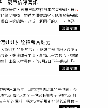
平 親筆信曝喜訊
演出前，她都會獨自在側台禱告，提醒自己放下
有生活嘛！」她透露對方非常支持她的演藝工
公開親筆信，宣布已與交往多年的音樂劇、舞
台
麼棒的團隊一起，真的是一件很幸運的事。」李
別去看，偶爾在推播看到也不會怎樣，不會吃
友也鮮少知道，婚禮更僅邀請家人低調聚餐完成
故事工廠）程予希在舞
台劇
《婚禮上的小抄》飾
日前受訪時提到老婆會吃醋的事，說老婆看了他
直獨自走過的路，改成一起同行的人」，也是
、喜餅、主桌座位到誰擔任主婚人，每一項備婚
會考慮把沙發升級，換個好一點的沙發，畢竟常
決定攜手共同填滿未來的人生。她也向粉絲喊
想起童年時最深刻的被愛記憶，她透露，小時候
繼續閱讀
支持，我就會更加努力地生活。」她感謝一路陪
，仍會帶她和哥哥去公園、陪他們學游泳；逛夜
導，文瑾瑩與鄭平交往多年，兩人因共同參與文
累，卻從來沒有叫我下來。那些很平凡的畫面，
《泥娃娃》詮釋鬼片魅力
並在深厚信任基礎下決定共度一生。由於雙方十分
兒子及父親的生命經驗帶入角色，他透露，女兒
「父親沒說的那些事」，精選四部描繪父愛不同
未對外公開。46歲的鄭平比文瑾瑩年長7歲，
心中的願望，演到女兒即將出嫁時，眼淚更常不
朱羿銘、姚淳耀等主演，劇情以家為核心，娓娓
《Aida》、、《Agatha》等作品。1987年出生的
送孩子們搭火車到臺北與母親團聚，自己留在新
事》出品人林昱伶，於8月2日下午4時赴「中
，之後憑《明成皇后》、《鬼魅》、《幼齒老婆
、磨平竹片，為他做一把新竹弓。李天柱感性表
，千萬別錯過。其他還有奧斯卡影帝安東尼霍普
妹妹」形象。2008年，她以《風之畫師》勇奪SBS
不曾說出口的愛。」這份理解，也讓他在舞台上
繼續閱讀
爾蘭電影《夏日悄悄話》則透過生父的冷漠疏離
etflix《地獄公使》第2季展現截然不同的
乾則把自身傷痛放進養父「叮噹」一角，他過去
《最後一次的生日派對》描述癌末父親最後一次
來便與導演將這段經歷轉化為角色因照顧病母、
七月，另一焦點主題「鬼片就4這樣拍」，包括
更真實、更感人。」
將被趕出孝親宅。與S家交情深厚的王偉忠，今
融合心理驚悚與家庭悲劇元素、由柏林影后莎
否有特別關心S媽？王偉忠低調表示沒有特別打
際影片、腦洞大開的非典型鬼故事《有用的
又有新的爆料，稱大S生前規劃好與老公具俊曄
《通靈駕訓班》，四部作品以嶄新視角拆解鬼片
過戶給S媽，但她突然因病過世未完成計畫。
4這樣拍」主題放映億萬票房恐怖片《泥娃