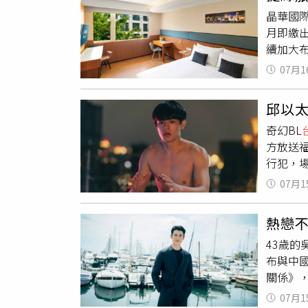
印象深
以及20
晶華國際
11%
Me》
月即繳出
折，經
平正在
續加大
姚淳耀
表示，捷
團，現
07月1
店而言，
夫、邱
巧，但
情！」為
邱以
地文化
好，下
奇幻BL
大特色
車與動
方放送
共享辦公
姚淳耀自
行犯，
紅、白
下，李
創）邱
察捷絲
（圖／
07月1
笑表示
特色與便
任。蔡
頂著低
元。陳
掌，我
熱戀
忙披上
未來捷
呼：「
43歲
的「林
捷絲旅品
家可以
布與中
就能成
家為直
關係》
特地向
為品牌
是實力
完成了
季、第
07月1