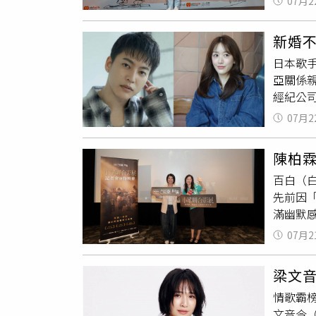
07月2
是否曾
娃》。（
情就是
請多位
新婚
仔細交
味裝置
日本歌
這種話
展主題
亞關係
希望這
電影製
經紀公
票請洽u
愛之尋
名網紅
文創）
描述少
07月2
去年8
們要回
編自韓
深，並
陳柏
台相關
《德古
百白（
近，不
吸血鬼
先前因
於電視
開驚險
滿幽默
己的藍
溫馨又
啊！I
期間引
歷程」
07月2
好好想
山凌輝
「我也
看待。
梁文音
說，不
布結婚
情歌霸
默開起
《週刊
文音今（
得很讚