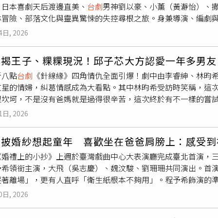
，日本喜劇天后渡邊直美、
台劇
男神劉以豪、小薰（黃瀞怡）、
老公歐陽倫今年4月進行開顱手術，切除腦瘤後，提到對方復原近
林冒險、部落文化與靈異驚悚的失控尋根之旅。身兼導演、編劇
，也可以搭飛機，只是受限於腦壓，不能從事跑馬拉松或潛水等
有片名的大旗幟，在各地馬路、公路、河邊、路邊一路奔跑，以
不同思考，坦言不確定體力能否再承受拍戲環境的日夜顛倒。林
4日, 2026
與劉以豪（右）在電影《祖先鬼》有精彩對手戲。（圖／華映娛
，只是去洗個澡，出來頭髮已掉成禿頭，她忍下心中的震驚，趕
中邪的自己」。談到這次的高難度演出，小薰笑稱自己拍攝時內
重要」，目前歐陽倫接受這樣貌，也已重新出發接演舞
台劇
。
希揭王子、粿粿現況！邱子芯大方認愛一年多男友
，演鬼最困難的地方在於台詞完全不按牌理出牌，充斥著許多繞
新八點
台劇
《針線緣》四角情仇全面引爆！劇中由李睿紳、林昀
卻又完全放空的狀態。小薰分享道：「其實在現場還沒正式開拍
文星的情婦，糾葛情感成為大看點。其中林昀希受訪時笑稱，這
就得立刻進入狀況，好像我真的就是鬼一樣。」而導演蘇達都會
很坎坷，不是沒有爸媽就是過得很辛苦，這次終於有不一樣的嘗
人！」身兼導演與男主角的蘇達，在宣傳期更展現了超狂毅力。
。（圖／三立）此外，被問及先前一同參與《全明星運動會》的
怎麼可能我家的祖先是你家的鬼》的大旗子徒步路跑，堅持每天至
1日, 2026
坦言：「有啊，大家感情都滿好的，但私底下的事我們真的不會
跑」宣傳。（圖／華映娛樂）蘇達分享，有次在淡水跑步時甚至
要空間，「現在雖然比較少聯絡，但新作品發動態時，大家還是
切喊「早安」；還有一次讓阿姨誤以為是候選人拜票，熱情大喊
希披婚紗想起童年 喜歡坐在爸爸肩膀上：感受到
被問到群組是否還有互動、會不會覺得夾在中間尷尬難選邊？林
期倒數，蘇達也向廣大影迷熱情喊話：「從8月開始，歡迎大家在
《婚禮上的小抄》上週於臺灣戲曲中心大表演廳完成臺北首演，
是不去打擾，「怎麼回應都尷尬，頂多給一個『隔空擁抱』的感
步宣傳的行列，一起把這份熱血與快樂傳播出去！」
予希領銜主演，大飛（吳志慶）、魏汶駿、劉珊珊共同演出。首
採訪工作，因此沒有參與，是否慶幸剛好避開風頭？她大笑回應
哭著離場」，更有人直呼「衛生紙根本不夠用」。程予希飾演的
本這檔想著能不能先休息一下，「謝謝大家的愛戴，還是先賺錢
常常苦惱不已。（圖／故事工廠）首次挑戰舞
台劇
的程予希坦言
己看了兩年的牙醫，做了三個根管治療並補完全部蛀牙，「完成
0日, 2026
4天、拉了3天肚子，首演上半場更因不滿意自己的表現，忍不住
？她笑稱：「還行啦！通宵只是偶爾的事情，現在劇組都是可以
刻調整心情、重新上場，她分享故事工廠總監黃致凱曾告訴她：
被問到工作這麼忙該如何經營感情？邱子芯表示：「要做什麼事