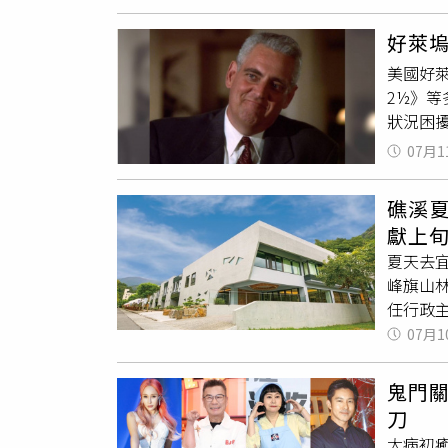
人還像
獎，隔
好萊
演技，
美國好萊
黑戶兄
2½》
且無法
狀況困
許光漢
國一代喜
仁與孫
07月1
（We
面溫柔
他。」
台飆戲
礁溪夏
世。彼得
能左右
獻上
在無厘頭
好不叫
夏天去
Scht
擔心自己
峰旗山
植人心。
深深擊
任行政
彼得范
候 A T
新解構
07月1
在洛杉
還有言
廚Ala
展現出
就去，
Liu）
鬼門
際歷練
刀
「焰餐
大病初癒