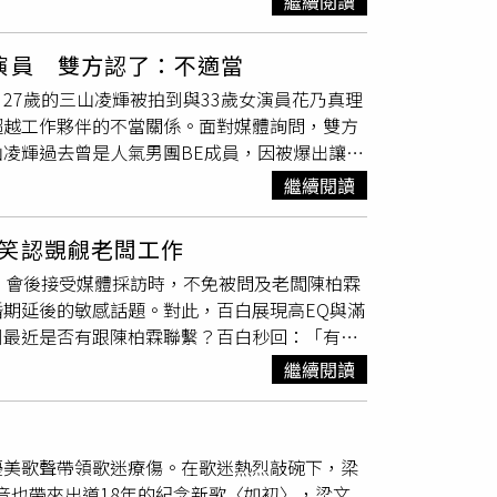
繼續閱讀
並直白表示：「她（大S）沒在演藝圈，我們交
於8月13日至9月6日在一樓展演空間展出，邀
」王偉忠認為，任何人的家務事都不可能向外人
各具特色的鬼鬼角色，並結合互動拍照道具、趣
演員 雙方認了：不適當
配，自己從未給予任何建議。他也直言，遺產
品《怎麼可能我家的祖先是你家的鬼》也呼應影
27歲的三山凌輝被拍到與33歲女演員花乃真理
，這是很私密的東西，大家都很捕風捉影。」他
臨現場分享影像創作幕後祕辛，帶領觀眾深入了解
超越工作夥伴的不當關係。面對媒體詢問，雙方
月14日起，在台北、高雄、台中巡迴演出，購
的連結。八月份首輪藝術電影推出《這年夏天，
凌輝過去曾是人氣男團BE成員，因被爆出讓一
曾珮瑜、壯壯、王意萱、樊光耀。（圖／金星
林金熊獎導演卡拉西蒙「家族三部曲」最終章，
知名演員水谷豐的女兒、女星趣里交往，並於
同的深刻告白，並入選坎城影展正式競賽。《我
繼續閱讀
到舞台，便接演音樂劇《愛的迫降》。該劇改
報考警察後走向不同命運的人生故事，感人至
兩人在長時間排練與演出過程中增加互動。據舞
W！動畫」單元，本月同樣呼應兩大主題，推出
笑認覬覦老闆工作
8日起開始排練，期間三山對花乃展開積極接
部作品。《德古拉的新娘》以幽默筆觸翻轉經典
，會後接受媒體採訪時，不免被問及老闆陳柏霖
歌劇團花組首席娘役，2017年退團後持續活躍
落動物園後，神祕病毒讓動物變成殭屍怪物，展
期延後的敏感話題。對此，百白展現高EQ與滿
揭露，7月13日公演休息日當天，三山駕駛自
的小馴鹿尼可，為尋找父親勇敢踏上雪地旅程，
到最近是否有跟陳柏霖聯繫？百白秒回：「有
同前往新宿某間高級城市飯店地下停車場，停留
些戲劇背後的故事：一位
台劇
幕後工作者的心路
在忙些什麼？百白開玩笑直言：「懺悔吧！希望他
在演出期間曾多次私下見面。對於媒體詢問，三
繼續閱讀
受影響？百白則表示目前尚未收到婚訊通知，
屬事務所則表示，「對於不適當的行動予以嚴肅
果我是女方，我也會說先等一下，事情處理好再
界重新關注三山的婚姻狀況。三山與趣里去年宣
司營運相當穩定如常，自己完全沒被影響，還幽
傳出疑似感情問題，對其演藝形象造成衝擊。
優美歌聲帶領歌迷療傷。在歌迷熱烈敲碗下，梁
不到角色。看前面很多人因為這樣接到工作，覺
降》排練期間關係升溫的過程、兩人多次前往高
文音也帶來出道18年的紀念新歌〈如初〉，梁文
后》的百白，目前正開心享受暑假，每天健康學