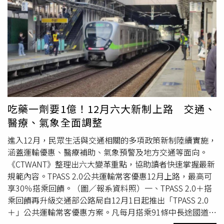
求，過去尖峰時段常出現車廂擁擠、通勤時間拉長等問題，
如今增加直達班次後，可望縮短交通時間，也讓不少科技業
上班族相當期待。除了西線調整外，六家支線也成為此次改
點焦點。台鐵規劃在尖峰時段每日增加12列區間車，整體運
能提升約2成。由於竹北人口持續暴增，高鐵新竹站與竹科
之間長期存在大量接駁需求，過去不少民眾抱怨「月台像演
唱會散場」，如今增班後，也被視為改善通勤品質的重要措
施。東部幹線方面，台鐵則進一步強化北宜運輸能力，除增
加部分自強號停靠礁溪站外，假日也將加開台北往返花蓮列
吃藥一劑要1億！12月六大新制上路 交通、
車。由於雪山隧道與國道5號長年是假日塞車重災區，因此
醫療、氣象全面調整
消息曝光後，不少網友直呼「終於不用每次去宜蘭都塞到懷
疑人生」，認為有機會吸引部分旅客改搭火車，減輕雪隧車
進入12月，民眾生活與交通相關的多項政策新制陸續實施，
潮。除了班次與時刻調整，台鐵也同步推動車隊升級。未來
涵蓋運輸優惠、醫療補助、氣象預警及地方交通等面向。
將逐步淘汰舊型莒光號，改由EMU3000新世代自強號擔任
《CTWANT》整理出六大變革重點，協助讀者快速掌握最新
東、西線主力列車。新車除了提升座椅舒適度與車廂安靜
規範內容。TPASS 2.0公共運輸常客優惠12月上路，最高可
度，也強化資訊顯示系統及無障礙空間，盼改善整體乘車品
享30％搭乘回饋。（圖／報系資料照）一、TPASS 2.0＋搭
質。台鐵提醒，由於此次共有313列次調整超過5分鐘，民
乘回饋再升級交通部公路局自12月1日起推出「TPASS 2.0
眾出發前務必重新確認搭車時間。新版時刻表將於5月11日
＋」公共運輸常客優惠方案。凡每月搭乘91條中長途國道客
起公布在官網、「台鐵e訂通」APP及各車站公告，團體訂
運路線達2次者，可獲15％乘車金額回饋；搭乘4次以上，