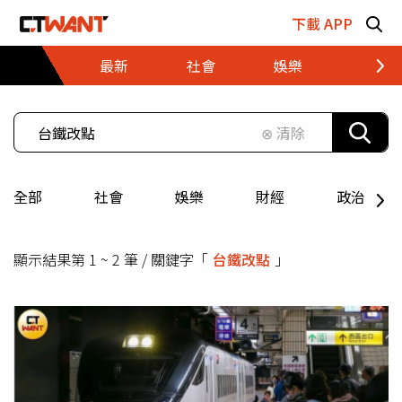
跳至主要內容區塊
下載 APP
最新
社會
娛樂
財經
⊗ 清除
全部
社會
娛樂
財經
政治
顯示結果第 1 ~ 2 筆 / 關鍵字「
台鐵改點
」