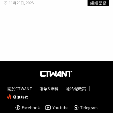
繼續閱讀
11月29日, 2025
票5月12日開放，一般旅客則可於6月3日起訂票。
回饋升至30％，連續假期亦可適用。詳細規則可至交通部官
網查詢。二、台鐵12月23日改點 調整111列次台鐵將於12
月23日實施列車時刻微調，共計111列車受影響，其中15班
列車變動幅度逾5分鐘。本次改點重點包括：‧ 彰化－花蓮
普悠瑪改為EMU3000型自強號‧ 台中－潮州增開2班
EMU3000型列車（191次、196次）‧ 海線午後增開區間車
2班次，改善尖峰運能時刻表可於台鐵公司官網與「台鐵e訂
通」App查詢。三、強風特報鄉鎮等級制正式上線中央氣象
署推出的「陸上強風特報鄉鎮燈號」於12月1日正式實施，
透過黃、橙、紅三種燈號區分強風等級，民眾可更快速掌握
鄉鎮層級風力預警，及早因應防範。四、1億元AADC基因治
療藥納健保 創史上單價新高衛福部最新公告中，三項藥品
自12月起納入健保給付，包括治療轉移性胰腺癌、乳癌與罕
病AADC（芳香族L-胺基酸類脫羧基酶缺乏症）。其中AADC
關於CTWANT
聯繫&爆料
隱私權政策
基因治療藥物單劑高達1億元，為健保史上單價最高藥品。
五、台中交通罰單新增超商繳費通路台中市警局宣布，自12
發燒熱搜
月1日起，行人違規、慢車違規及道路障礙等罰單，除可至
Facebook
Youtube
Telegram
警察局與郵局繳納，亦新增全國四大超商繳費選項，提升便