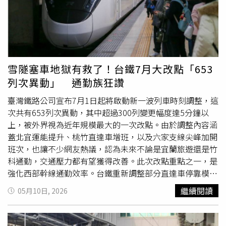
雪隧塞車地獄有救了！台鐵7月大改點「653
列次異動」 通勤族狂讚
臺灣鐵路公司宣布7月1日起將啟動新一波列車時刻調整，這
次共有653列次異動，其中超過300列變更幅度達5分鐘以
上，被外界視為近年規模最大的一次改點。由於調整內容涵
蓋北宜運能提升、桃竹直達車增班，以及六家支線尖峰加開
班次，也讓不少網友熱議，認為未來不論是宜蘭旅遊還是竹
科通勤，交通壓力都有望獲得改善。此次改點重點之一，是
強化西部幹線通勤效率。台鐵重新調整部分直達車停靠模式
與班次配置，特別針對桃園、新竹等跨區通勤需求高的區域
繼續閱讀
05月10日, 2026
增加服務量能。週末期間還將增開北中直達普悠瑪列車，希
望紓解假日返鄉與出遊人潮。不少通勤族認為，桃園與新竹
近年人口與就業持續增加，尤其竹科帶動大量雙北往返需