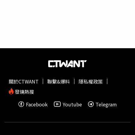
譽有加的「美聲精靈聲樂家」蔣啟真特別演出，用溫暖音色
撫慰人心。即日起至3/14預訂相關音樂節、旅宿方案，將可
享早鳥9折優惠！音樂節將在住宿樓的同心樓前草地上舉
辦，The One也歡迎旅人如同潔白畫布一般、嘗試白色系
Dress Code，感受音樂繽紛生活的時刻。而The One執行長
劉邦初說起舉辦莊園音樂會的想法，原來他走遍世界各地，
對兩個地方的音樂節最為印象深刻：一是義大利的美地奇朱
利尼別墅（Villa Medici Giulin），每個房間有不同的藝術主
題與樂器，在晚餐前的音樂巡禮中，一個房間有一位音樂家
與一種樂器，串起來就是場迷人又有特色的音樂會；二是日
本鹿兒島的天空之森（TENKU），那裡如同The One南園是
關於CTWANT
聯繫&爆料
隱私權政策
個被群山環繞的山莊，住客限定的音樂會則在庭園的大樹下
舉行，詮釋何為藍天、綠意、音樂的「天地和鳴」。而且
發燒熱搜
The One南園具有得天獨厚的地理環境，除了建築名家漢寶
Facebook
Youtube
Telegram
德打造的山水園林、日本知名建築師隈研吾的大地藝術《風
檐》，以及讓味蕾獲得驚喜的風土饗宴，還有貼心款待的人
文管家服務，相信音樂節與旅宿、美食體驗相結合，能吸引
不少國內外觀光客造訪。欣賞戶外音樂會時，也將提供鹿野
紅烏龍梅酒、特色野草茶等供賓客品飲。野餐提籃午茶包含