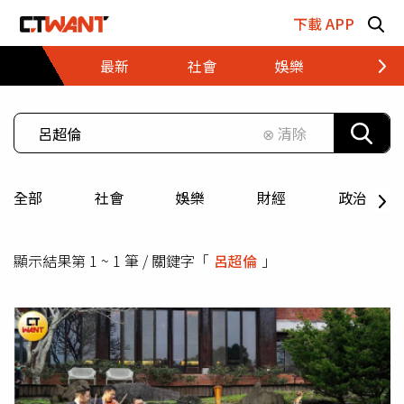
跳至主要內容區塊
下載 APP
最新
社會
娛樂
財經
⊗ 清除
全部
社會
娛樂
財經
政治
顯示結果第 1 ~ 1 筆 / 關鍵字「
呂超倫
」