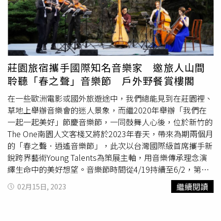
莊園旅宿攜手國際知名音樂家 邀旅人山間
聆聽「春之聲」音樂節 戶外野餐賞樓閣
在一些歐洲電影或國外旅遊途中，我們總能見到在莊園裡、
草地上舉辦音樂會的迷人景象，而繼2020年舉辦「我們在
一起一起美好」節慶音樂節，一同鼓舞人心後，位於新竹的
The One南園人文客棧又將於2023年春天，帶來為期兩個月
的「春之聲．逍遙音樂節」，此次以台灣國際級首席攜手新
銳跨界藝術Young Talents為策展主軸，用音樂傳承理念演
繹生命中的美好想望。音樂節時間從4/19持續至6/2，第一
棒由致力「古典音樂台灣化、台灣音樂古典化」的灣聲樂團
繼續閱讀
02月15日, 2023
演出，將在山中園林帶來〈流水年華〉、〈桂花巷〉、〈光
陰的故事〉、〈拜訪春天〉等朗朗上口的曲目，灣聲樂團團
長李哲藝也特別譜曲〈大地之歌〉，由美國巴爾第摩日報讚