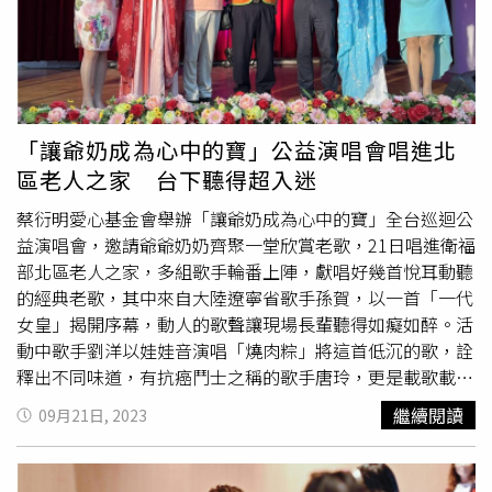
動中由桃園市政府推薦的邱士維講師進行為時三十分鐘的老
人福利宣導。桃園榮家的伯伯們齊聚一堂,一起進入時光迴
廊,找回往日情懷。演唱會由藝人黃金蓮主持，邀孫賀、劉
晏潔、劉洋、烏日高娃、康雅嵐、陸子綾等實力派歌手輪番
登台，接續演唱《一代女皇》、《鳯飛飛組曲》、《情人
橋》、《紅花襟上插》等膾炙人口經典歌曲，熟悉的旋律長
「讓爺奶成為心中的寶」公益演唱會唱進北
者不禁跟著哼唱打拍子，絲絲入扣《梁祝》的醉人樂曲，更
區老人之家 台下聽得超入迷
讓全場長輩著迷，回以熱烈的掌聲。林阿姨表示：這是華人
蔡衍明愛心基金會舉辦「讓爺奶成為心中的寶」全台巡迴公
最美的愛情故事了，王伯伯回饋好久沒有這麼感動了，現場
益演唱會，邀請爺爺奶奶齊聚一堂欣賞老歌，21日唱進衛福
溫情滿溢。所有出席藝人與長官一同上台合影。榮家主任陳
部北區老人之家，多組歌手輪番上陣，獻唱好幾首悅耳動聽
平表示，感謝蔡衍明愛心基金會舉辦懷舊音樂劇，讓榮家長
的經典老歌，其中來自大陸遼寧省歌手孫賀，以一首「一代
者重溫舊時的美好，散播歡笑，傳遞幸福與愛心，亦感受到
女皇」揭開序幕，動人的歌聲讓現場長輩聽得如癡如醉。活
敬老、尊老的溫情。榮家未來持續連結各界團體，辦理多元
動中歌手劉洋以娃娃音演唱「燒肉粽」將這首低沉的歌，詮
豐富的休閒活動，讓長輩享有銀髮的幸福時光。藝人劉晏潔
釋出不同味道，有抗癌鬥士之稱的歌手唐玲，更是載歌載舞
演唱經典的《鳯飛飛組曲》帶動全場歡樂氣氛。
讓現場爺奶嗨到最高點，動感歌后康雅嵐壓軸演出，以一首
繼續閱讀
09月21日, 2023
「我是男子漢」劃上活動的句點。台下的長輩們聽得如痴如
醉。（圖／蔡衍明愛心基金會提供）衛福部北區老人之家主
任陳立庚表示，感謝蔡衍明愛心基金會對社會的關愛一直不