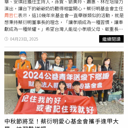
華、安琪菈擔任主持人，孫賀、劉美玲、蕭惠、林在培接力
演出，讓台下的爺爺奶奶聽得相當開心。蔡衍明基金會主任
周哲仁
表示，這10幾年來基金會一直舉辦類似的活動，就是
想秉持蔡衍明董事長的理念，「讓孝順成為一種習慣，讓奉
獻成為一種榮耀。」希望台灣人能從小孝順父母、敬重長
輩，長大後有空要回饋社會，這樣台灣才會更進步。北區老
繼續閱讀
04月23日, 2025
人之家主任陳立庚頒獎給蔡衍明愛心基金會主任
周哲仁
。
（圖／侯世駿攝）
周哲仁
主任提到這10幾年辦過300多場演
出，所有演藝人員都是來支援幫忙的，並以已經81歲的主持
人章永華為例，「永華兄只要有空就來幫忙主持，他是自願
服務，沒有酬勞。」
周哲仁
也說基金會不只重視老人，還與
全台26間大學合作，找大學生到社區志願服務，「讓學生去
探訪低收入戶獨居老人、弱勢家庭，了解基層狀況，現在代
溝很大，盼望他們能透過訪視，回到家可以跟阿公阿嬤聊
天。」北區老人之家主任陳立庚也頒獎給
周哲仁
，感謝基金
會讓長輩們有機會參與這場音樂饗宴。章永華與安琪菈擔任
主持人。（圖／侯世駿攝）演唱會由章永華以劉家昌的〈揚
帆〉開場，他謙虛表示自己是個演員，比較少機會唱歌給大
中秋節將至！蔡衍明愛心基金會攜手逢甲大
家聽，很開心蔡衍明董事長讓他有機會到場做愛心公益，接