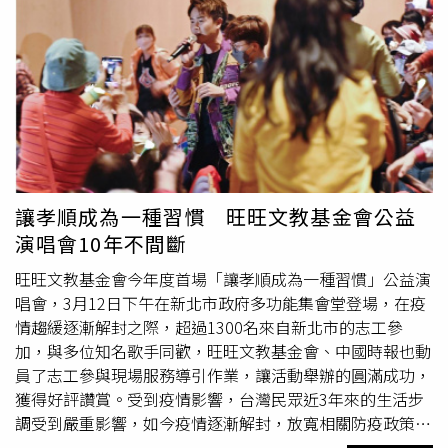
遺餘力，事實上這次是蔡衍明基金會用演唱會活動傳遞孝
悌，是企業的楷模與典範，因此未來在高齡長者的休閒與健
康活動很需要大家的參與。蔡衍明愛心基金會主任
周哲仁
表
示，這些年來，旺旺集團蔡衍明董事長，推動二大理念「孝
親、奉獻」，認為每個人在家孝順父母、敬重長輩，出了社
會要從事志願服務，因此期盼能藉由公益演唱會活動，讓更
多人體認到及時行孝的重要。出席的歌手藝人亦秉持著這份
心情，在中秋節的前夕，與長輩同歡。衛福部北區老人之家
主任陳立庚（左1）致贈感謝狀予蔡衍明愛心基金會主任
周
讓孝順成為一種習慣 旺旺文教基金會公益
哲仁
（中）。（圖／蔡衍明愛心基金會提供）
演唱會10年不間斷
旺旺文教基金會今年度首場「讓孝順成為一種習慣」公益演
唱會，3月12日下午在新北市政府多功能集會堂登場，在疫
情趨緩逐漸解封之際，超過1300名來自新北市的志工參
加，與多位知名歌手同歡，旺旺文教基金會、中國時報也動
員了志工參與現場服務導引作業，讓活動舉辦的圓滿成功，
獲得好評讚賞。受到疫情影響，台灣民眾近3年來的生活步
調受到嚴重影響，如今疫情逐漸解封，放寬相關防疫政策，
恢復正常生活，旺旺文教基金會也在今天舉辦2023年首場