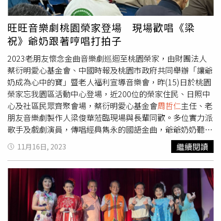
的財富。」金鐘視帝林在培則壓軸登場，演唱〈往事只能回
不佳，遭逢配偶往生不久，原育有3子，20多年前其中1子
味〉、〈小丑〉，獲得全場熱烈的掌聲，讓他直呼感動，表
因車禍意外身亡，近年來小兒子中風，由大兒子負責照顧，
旺旺音樂劇桃園榮家登場 現場歡唱《梁
示：「第一次來到老人之家，我也70幾歲了，看到哥哥姐姐
家中經濟頓失依靠；大安區長許宏綺表示，基金會每逢佳節
祝》爺奶跟著哼唱打拍子
們身體這麼好，很感動。」並謙虛說：「我是演員，我不會
探訪，送上紅包與物資，都讓弱勢戶過節倍感溫馨，很有意
唱歌，大家熱烈掌聲，給我很大的信心，以後我敢唱了！」
義。旺旺集團指出，自1988年蔡衍明董事長31歲時，成立
2023老朋友懷念金曲音樂劇巡迴至桃園榮家，由財團法人
蕭惠貼心叮嚀長輩們要保重身體，林在培壓軸登場獲得熱烈
第一家基金會，開始積極投入社會公益活動。基金會「送愛
蔡衍明愛心基金會、中國時報及桃園市政府共同舉辦「讓爺
掌聲。（圖／侯世駿攝）
下鄉」活動是在2009年，一開始是與各縣市政府合作，之
奶成為心中的寶」暨老人福利宣導音樂會，昨(15)日於桃園
後在2015年開始廣邀全台26所大專院校加入，在每年的春
榮家忘我園區活動中心登場，近200位的榮家住民、日照中
節、端午節、中秋節三大節日，深入鄉鎮、走入社區，關懷
心及社區民眾齊聚會場，蔡衍明愛心基金會
周哲仁
主任、老
弱勢家庭，致贈慰問金。
朋友音樂劇製作人梁俊華蒞臨現場與長輩同歡。多位實力派
歌手及戲劇演員，傳唱經典雋永的國語金曲，爺爺奶奶聽得
如癡如醉，重現「十八相送」、「樓臺會」的扣人心弦，感
繼續閱讀
11月16日, 2023
動現場無數的長輩。活動中由桃園市政府推薦的邱士維講師
(左)進行為時三十分鐘的老人福利宣導。蔡衍明愛心基金會
自2013年開始舉辦公益演唱會，目的就是要推廣及落實
「老吾老以及人之老」的孝悌精神，透過巡迴全台各縣市以
歌聲傳遞愛與關懷。今年以懷念經典老歌，結合膾炙人口的
梁祝音樂劇，與長者一起進入時光迴廊，找回往日情懷。活