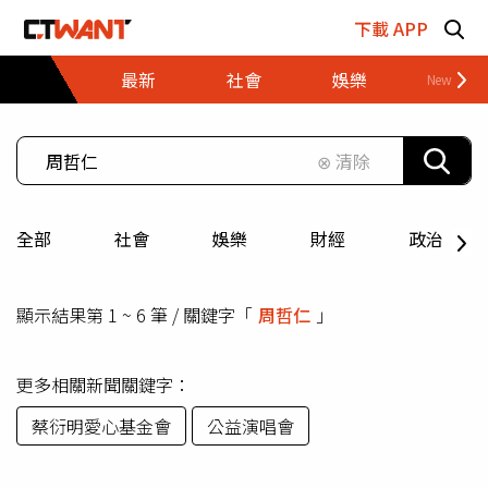
跳至主要內容區塊
下載 APP
最新
社會
娛樂
財經
⊗ 清除
全部
社會
娛樂
財經
政治
顯示結果第 1 ~ 6 筆 / 關鍵字「
周哲仁
」
更多相關新聞關鍵字：
蔡衍明愛心基金會
公益演唱會