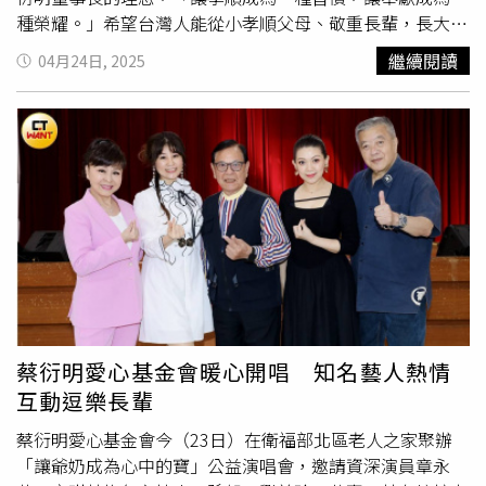
種榮耀。」希望台灣人能從小孝順父母、敬重長輩，長大後
有空要回饋社會，這樣台灣才會更進步。
繼續閱讀
04月24日, 2025
蔡衍明愛心基金會暖心開唱 知名藝人熱情
互動逗樂長輩
蔡衍明愛心基金會今（23日）在衛福部北區老人之家聚辦
「讓爺奶成為心中的寶」公益演唱會，邀請資深演員章永