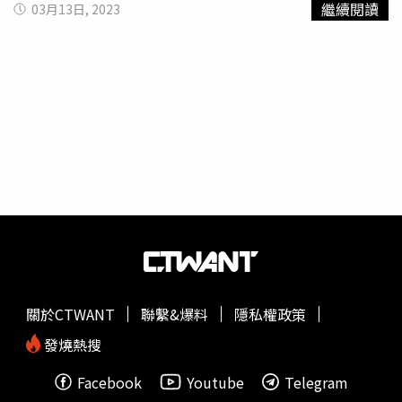
繼續閱讀
03月13日, 2023
「讓孝順成為一種習慣」公益演唱會，這個演唱會從2013
年開始，至今已經舉辦10年，全台巡迴用歌聲傳遞「孝順」
「奉獻」的美德。演唱會中民眾爭相拍照。（圖／旺旺文教
基金會）演唱會由顏永烈、黃鈺涵擔任主持人，開場獻唱帶
動整場熱鬧氣氛，主辦單位邀請余凱揚、翁鈺鈞、林喬安、
陳孟賢、吳申梅等多名實力派的歌手接力開唱。許多歌手也
下台與聽眾握手、合唱、互動，將現場1300多名志工嗨到
最高點。旺旺文教基會指出，基金會長期以來堆動「敬
老」、「尊老」的精神，要讓孝順成為日常生活的習慣，而
孝順不是僅滿足父母長輩的物質需求，而是時常讓長輩感受
到愛與關懷，就算只是一通電話、一則LINE的訊息，都是
實際的表現。演場會吸引大批民眾參加。（圖／旺旺文教基
金會）旺旺文教基金會主任
周哲仁
表示，旺旺文教基金會舉
辦公益演唱會至今已經第10年，就是要推廣旺旺集團董事長
關於CTWANT
聯繫&爆料
隱私權政策
蔡衍明堅守的「孝順」理念，讓孝順融入生活成為一種習
慣，他也感謝參與演出的歌手，雖然因為工作的性質，無法
發燒熱搜
像其他志工一樣定時定點奉獻，但他們發揮所長，為公益獻
Facebook
Youtube
Telegram
聲，用歌聲傳愛。新北市文化局長龔雅雯也親自到場致詞，