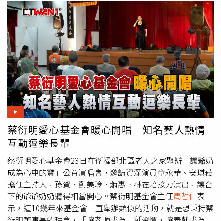
蔡衍明愛心基金會暖心開唱 知名藝人熱情
互動逗樂長輩
蔡衍明愛心基金會23日在衛福部北區老人之家聚辦「讓爺奶
成為心中的寶」公益演唱會，邀請資深演員章永華、安琪菈
擔任主持人，孫賀、劉美玲、蕭惠、林在培接力演出，讓台
下的爺爺奶奶聽得相當開心。蔡衍明基金會主任
周哲仁
表
示，這10幾年來基金會一直舉辦類似的活動，就是想秉持蔡
衍明董事長的理念，「讓孝順成為一種習慣，讓奉獻成為一