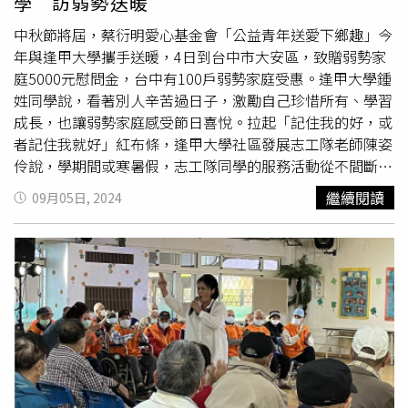
學 訪弱勢送暖
著他介紹女主持人安琪菈出場，安琪菈唱著鳳飛飛的〈流水
年華〉，並走到台下與觀眾互動，爺爺奶奶們開心拍手打拍
中秋節將屆，蔡衍明愛心基金會「公益青年送愛下鄉趣」今
子，還有一位爺爺接唱，展現好歌喉，章永華與安琪菈也合
年與逢甲大學攜手送暖，4日到台中市大安區，致贈弱勢家
唱男女對唱的〈風鈴聲〉，將全場氣氛炒熱接著從大陸遼寧
庭5000元慰問金，台中有100戶弱勢家庭受惠。逢甲大學鍾
來到台灣的新住民孫賀，帶來兩首台語歌〈空笑夢〉及〈酒
姓同學說，看著別人辛苦過日子，激勵自己珍惜所有、學習
後的心聲〉，她表示：「今天為了參加這場活動，是我第一
成長，也讓弱勢家庭感受節日喜悅。拉起「記住我的好，或
次唱這首歌！ 」誠意十足。孫賀透露自己學台語的時間不
者記住我就好」紅布條，逢甲大學社區發展志工隊老師陳姿
長，還有繼續學習的空間，最後她也演唱國語歌〈昨夜星
伶說，學期間或寒暑假，志工隊同學的服務活動從不間斷，
辰〉，並祝福在場的爺爺奶奶身體健康、萬事如意。參演過
每年舉行大安區弱勢家戶的訪視慰問，為同學帶來不一樣的
繼續閱讀
09月05日, 2024
《世間情》、《炮仔聲》等劇的劉美玲同樣帶來精彩演出，
刺激與學習，盼受服務的民眾，能「記住」這些服務熱誠的
〈奔放奔放〉、〈愛的苦酒〉、〈最後列車〉等歌曲深受長
學生們。中秋節慰問對象為大安區3戶弱勢家庭，第1戶為
輩們歡迎，而她提到自己演過台視周日劇場《草地明珠》
53歲洪先生，因身心障礙加上年紀漸大、無法就業，經濟來
時，爺爺奶奶們的反應也相當熱烈。新住民孫賀學習演唱台
源僅仰賴資源回收維生，蔡衍明愛心基金會經理徐海倫、課
語歌，劉美玲則帶來多首經典歌曲。（圖／侯世駿攝）同樣
長
周哲仁
及江曼華送上佳節紅包與生活物資，讓洪先生很感
演過《夜市人生》、《市井豪門》等多部八點檔的蕭惠，帶
動，直呼社會溫暖，讓他覺得幸福不孤單。一群人接著訪視
來〈好好愛我〉、〈雁兒在林梢〉、〈思慕的人〉，她貼心
慰問第2戶59歲許先生，為身心障礙者且洗腎多年，因無法
叮嚀爺爺奶奶們外出要記得戴口罩，「我有的老闆叫阿姑，
工作，經濟狀況不是很理想；當地龜殼里長洪正義指出，蔡
周遊啦，每年都有幾部劇要演，最怕被傳染感冒，大家是不
衍明愛心基金會及學生每年關懷弱勢戶的善舉讓地方相當感
是也要愛自己？生命是最重要最寶貴的，身體健康就是最大
恩，亦溫暖弱勢家戶的心。第3戶82歲陳老先生，身體健康