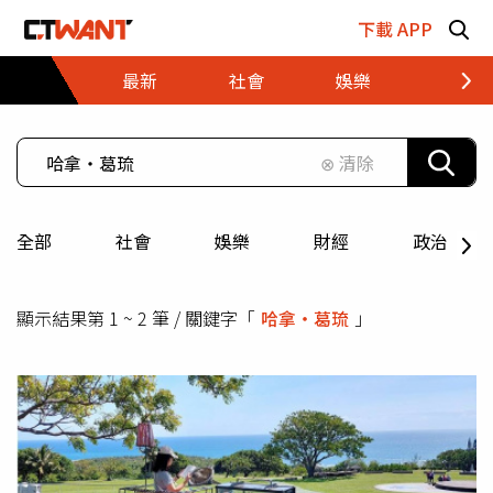
跳至主要內容區塊
下載 APP
最新
社會
娛樂
財經
⊗ 清除
全部
社會
娛樂
財經
政治
顯示結果第 1 ~ 2 筆 / 關鍵字「
哈拿‧葛琉
」