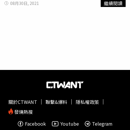
繼續閱讀
08月30日, 2021
心一樓的「月光海咖啡屋」坐坐吧，這裡除了可品嘗洛神花
再往南穿過涵洞抵達金崙部落的秘境沙灘，猶如一幅立體畫
茶之類的在地特色飲品，也是月光海藝文工作室的據點，擅
框的《方圓之間》是阿美族藝術家
哈拿‧葛琉
的作品，鋼筋
長陶瓷創作的吳淑倫帶領我們發揮創意，以陶土捏製神態各
與枕木架出的「方」框，和馬賽克拼貼出的「圓」，象徵著
異的逗趣小人，而且月光海不時還會辦理展覽、藝文活動與
待人處事的原則與圓融，有缺口的圓則傳遞出原住民的價值
工作坊，特別適合喜歡藝文路線的旅客一遊。吳淑倫除了是
觀。象徵做人處事間的《方圓之間》以圓形與方框，又像畫
東海岸大地藝術節計畫主持人，也擅長陶瓷創作。（圖／魏
框般矗立於金崙沙灘上。（圖／焦正德攝）同樣靠海的大鳥
妤靜攝）吳淑倫手作的彩色小人們姿態不一，十分討喜。
休憩區《太平洋的呼喚、相約南迴》，將兩張對視凝望的臉
（圖／魏妤靜攝）DATA都歷遊客中心電話：（089）841-
結合，南漂台東定居都蘭的邱尚為，將家鄉對異地子女的思
520分機1800地址：台東縣成功鎮信義里新村路25號月光海
念與呼喚，再加入大鳥部落的傳說、海洋文化等在地意象。
藝文工作室電話：（089）841-005地址：都歷遊客中心1樓
藝術家以兩張對視凝望的臉，代表家鄉對在外子女親情的思
（月光海咖啡屋）營業時間：10：00～17：00，週四休網
念與呼喚。（圖／焦正德攝）大武山下 嘗部落風味最終站
址：https://www.facebook.com/MoonlitSeaCafe/備註：
來到大武山腳下的達興部落，以自家門牌命名的「達興山
女力陶工作坊限制10～15人，費用1,500元（含手作體驗、
號」，是北漂廚師阿泰哥帶著城市女孩回到故鄉定居的料理
材料費、燒窯費、茶點），非常態提供、建議直接洽詢
廚房。曾待過台北凱薩、台北福華、知本老爺等五星級飯店
關於CTWANT
聯繫&爆料
隱私權政策
的他，以擅長的西式手法料理在地食材，小漁港捕撈的新鮮
漁獲、祖父母自種野菜、老爸爸採集的山芋都是玩轉部落料
發燒熱搜
理的元素。排灣部落常見的齊納福，也是節慶時餐桌上的佳
Facebook
Youtube
Telegram
餚。（圖／焦正德攝）以洛神花、小米酒結合西式甜點布朗