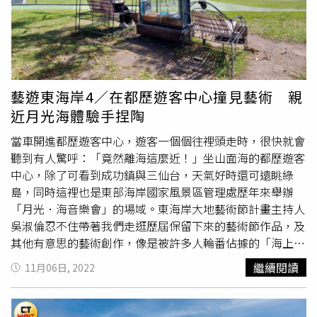
藝遊東海岸4／在都歷遊客中心撞見藝術 親
近月光海體驗手捏陶
當車開進都歷遊客中心，遊客一個個往裡頭走時，很快就會
聽到有人驚呼：「竟然離海這麼近！」坐山面海的都歷遊客
中心，除了可看到成功鎮與三仙台，天氣好時還可遠眺綠
島，同時這裡也是東部海岸國家風景區管理處歷年來舉辦
「月光．海音樂會」的場域。東海岸大地藝術節計畫主持人
吳淑倫忍不住帶著我們走逛歷屆保留下來的藝術節作品，及
其他有意思的藝術創作，像是被許多人輪番佔據的「海上書
房」，便有「最美漂書站」之稱，可以坐在這裡悠閒閱讀或
繼續閱讀
11月06日, 2022
什麼都不做，純粹對著大海放空。眼蟲計畫作品「公元
5390年的凝望」，特別吸引小朋友親近。（圖／魏妤靜
攝）
哈拿‧葛琉
「最強大的溫柔」致敬強韌且溫柔的女性力