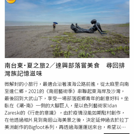
量。（圖／魏妤靜攝）而在彩繪廁所後方的山坡上，則有一
個吸引大小朋友注意的「公元5390年的凝望」，彩繪的大
熊來自藝術家眼蟲計畫對台灣黑熊的延伸，蘊藏對土地與生
態的關懷，也呼應都歷東管處原本的阿美語地名「嘎都瑪
樣」（黑熊出沒之地）；另外還有幾件讓人可以走進的大型
創作，像是都蘭部落阿美族藝術家
哈拿‧葛琉
的「最強大的
溫柔」，以蘭嶼達悟族婦女的甩髮舞為靈感，用籐、竹子等
媒材形塑出宛如長而翻飛的髮絲；而2020年由台灣藝術家
李蕢至與墨西哥藝術家Lua Rivera共創的「轉變」，使用漂
南台東˙夏之旅2／達興部落嘗美食 尋回排
流木、竹子、海廢物、回收布料等製作，具有流動感的雕塑
灣族記憶滋味
一方面象徵東海岸多元族群與文化，一方面也指出我們所處
的生活環境充滿變化。李蕢至& Lua Rivera創作的「轉變」
微解封的小旅行，最適合沿著濱海公路前進，從太麻里向南
以自然媒材與海洋廢棄物構成。（圖／魏妤靜攝）歐舟（山
至達仁鄉，2021的《南迴藝術季》串聯起東海岸及沙灣，
田設計）作品「泡風景系列：泡大地－露地的覺知」，嚴禁
最後回到大武山下，享受一場部落返鄉青年的創意好料。坐
跑跳但歡迎發呆。（圖／魏妤靜攝）原居於尼泊爾的藏族人
臥在《潮˙南》一側的大腳巨人，是以色列藝術家Idan
歐舟，在遊客中心留下多件作品，其中「泡風景系列：泡大
Zareski的《行走的意識》，由於疫情沒能如期駐村創作，
地－露地的覺知」很容易被誤會成跳床，但這件以擴張網、
在他透過相片見到南迴山海美景之後，決定延伸過去於拉丁
彈性繩等做成的作品，其實是希望大家可以自由地躺臥，沉
美洲創作的Bigfoot系列，再透過海運運送來台，希望以赤
浸在周圍風聲、蟲鳴的自然環境中。可以的話，再到遊客中
足巨人串起南迴與世界的美好連結。秘境沙灘 現隱藏作品