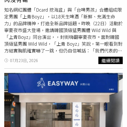
新國門形象的重要商業地標。
知名網紅團體「Dcard 挖海盆」與「台啤男孩」合體組成限
定男團「上青Boyz」，以18天生啤酒「新鮮、充滿生命
力」的品牌精神，打造全新品牌話題。昨晚（22日）活動於
寧夏夜市盛大登場，邀請韓國頂級猛男團體 Wild Wild 與
「上青Boyz」同台演出，，封街嗨翻寧夏夜市。面對韓國
頂級猛男團 Wild Wild，「上青 Boyz」笑說，第一眼看到對
方結實胸肌確實嚇了一跳，但仍自信喊話：「我們代表的是
最正宗的台味鮮肉，台味鮮肉沒有輸！」 談到收到品牌邀
繼續閱讀
07月23日, 2026
請，並與「台啤男孩」合體組成限定男團，挖海盆笑說，所
有人第一時間都忍不住直呼：「台啤瘋了吧？居然找我
們！」團員表示，私下聚會本來就很愛喝18天生啤酒，因為
18天就是「新鮮」的代表，也笑認自己很符合18天敢放、
敢玩的精神。既然「品牌爸爸」這麼大膽，他們也決定拿出
最真實、完全不裝模作樣的態度迎戰。 Wild Wild此次特別
跨海來台，在寧夏夜市「千歲宴」台式辦桌現場演出，團員
直呼這次體驗「太神奇、太瘋狂」，過去無論在韓國或其他
國家，大多是在劇場演出，這次卻直接站上充滿台灣煙火氣
的辦桌舞台，是從未有過的新鮮體驗。談到現場喝到0至7°C