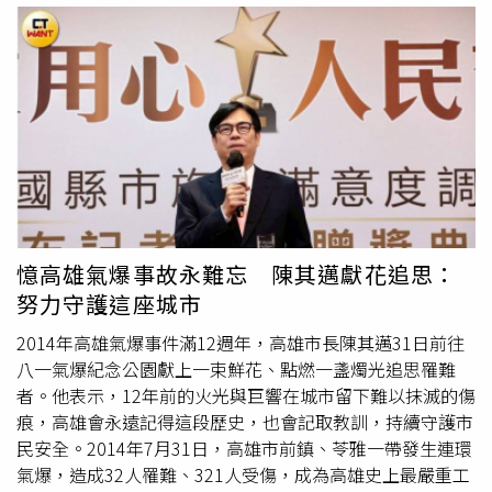
人提供完整諮詢。目前國內車貸市場，主要分為銀行與金融
計，青安貸款自2010年推動至2026年6月底，累計協助超過
公司兩大貸款體系，都有提供新車、中古車及原車融資的貸
51萬戶無自有住宅家庭；其中青安2.0核貸超過17萬戶。不
款。以新車的貸款為例，一般銀行提供的利率，依還款期數
過，符合青安3.0資格不代表銀行一定足額核貸。申請人仍
區別，約在3～4%左右，各銀行間差距不大；而金融公司則
須通過銀行授信審查，包括收入、信用、負債、還款能力及
因資金成本較高，利率在5～8%之間，比一般銀行高。一般
房屋鑑價。建商搶首購客 房市廣告改打「成家牌」青安
而言，新車車商的貸款業務多半會與銀行配合，中古車商則
3.0上路後，部分建商開始把政策條件納入行銷規畫，推出
較常選擇與金融公司配合。但消費者較少知道的是，不管是
均一價、低首付、彈性付款或裝潢家電等方案，希望降低青
購買新車或中古車，消費者都可以指定自己想要配合的銀
年家庭進場初期的資金壓力。以茂德建設近期「挺青安、限
行。陽信銀行目前提供新車貸款、中古車貸款及原車融資等
量均一價」活動為例，業者鎖定1至3房產品及青年首購需
多元產品，貸款期間最長可達84期，並清楚揭露貸款利率、
求。值得關注的不是單一建商促銷，而是建商正在重新設定
憶高雄氣爆事故永難忘 陳其邁獻花追思：
總費用年百分率（APR）、相關手續費及提前清償規定，協
主要客群，將首購、新婚及育兒家庭視為市場的重要支撐。
努力守護這座城市
助消費者在申辦前充分了解整體成本，而不是只比較表面的
這也代表建案競爭逐漸從過去強調價格上漲與資產增值，轉
利率數字。另一方面，陽信銀行也與國內眾多汽車經銷體系
向誰能提供更容易理解、負擔及執行的購屋方案。均一價不
2014年高雄氣爆事件滿12週年，高雄市長陳其邁31日前往
建立長期合作關係，從案件受理、文件準備到交車流程，都
一定等於降價 買方要算總成本建商推出均一價或降低訂簽
八一氣爆紀念公園獻上一束鮮花、點燃一盞燭光追思罹難
累積豐富經驗，讓效率與服務兼顧。張經理表示：「我們一
金，不一定代表房屋總價實質下降。購屋人仍須比較房屋坪
者。他表示，12年前的火光與巨響在城市留下難以抹滅的傷
直相信，車貸不是一筆交易，而是一段關係的開始。客戶今
數、樓層、車位價格、工程款時程、交屋款及銀行鑑價。前
痕，高雄會永遠記得這段歷史，也會記取教訓，持續守護市
天因為買車與陽信建立往來，未來可能還有房貸、理財、企
期付款降低，可能只是將部分自備款延後至施工期間或交屋
民安全。2014年7月31日，高雄市前鎮、苓雅一帶發生連環
業融資等不同需求，因此我們希望建立的是長期信任，而不
前繳付。如果交屋時房屋鑑價低於成交價，或銀行核貸成數
氣爆，造成32人罹難、321人受傷，成為高雄史上最嚴重工