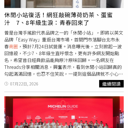
冷藏直送的18天生啤酒，Wild Wild表示，18天在韓國其實
相當有名，每次來台灣都一定會喝，清爽順口的口感與台灣
休閒小站復活！網狂敲碗薄荷奶茶、蛋蜜
美食十分搭配，也笑說未來只要有朋友來台灣旅遊，一定會
汁 7、8年級生淚：青春回來了
推薦大家走訪夜市、體驗辦桌文化，再配上一杯啤酒，感受
最道地的台灣味。 除了
商圈
驚喜快閃外，「上青 Boyz」也
曾是台灣手搖飲代表品牌之一的「休閒小站」，即將以英文
預告，接下來台啤18天生啤酒將特別舉辦限定專場活動，與
品牌「Easy Way」重返台灣市場，首間門市落腳台北市永
粉絲近距離互動。哇海盆興奮表示：「首先真的要大聲感謝
春
商圈
，預計7月24日試營運。消息曝光後，立刻掀起一波
台啤爸爸！沒想到我們這群『生肉』居然也有專屬的專場活
回憶殺，不少7、8年級生直呼懷念，更有許多網友開始點
動，謝謝台啤爸爸對我們的疼愛，終於可以和粉絲超近距離
名，希望昔日經典飲品能夠原汁原味回歸。一名網友在
接觸！」至於大家最關心的限定福利，團員則笑著賣關子：
Threads分享相關消息，興奮表示，看到休閒小站回歸真的
「現在透露太多就沒有驚喜了，我們想保留一點神祕感！」
勾起滿滿回憶，也忍不住笑說，一提到這個品牌就不小心暴
不過他們也用名譽掛保證：「絕對會讓大家吃好、喝好，還
露年紀，「超級懷念！但是不小心就透露出年齡，以前下課
繼續閱讀
07月22日, 2026
能大飽眼福！」
後必喝欸！零用錢都拿來買。」貼文曝光後，留言區瞬間湧
入大批網友分享學生時代最愛的飲品，其中除了珍珠奶茶
外，呼聲最高的反而是薄荷奶茶、香奶茶、綠豆沙牛奶及蛋
蜜汁等經典品項，不少人直呼，希望品牌回歸後能完整保留
過去的配方，重現記憶中的味道。有網友表示，「我希望可
以有薄荷奶茶」、「快可立我覺得才是始祖」、「以前游泳