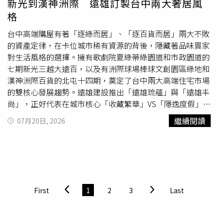
新光到漢神洲際 遠雄訂製台中兩大奢居風
格
台中高端購屋有著「逐綠而居」、「逐百貨而居」兩大不敗
的資產定律，在卡位城市稀有資源的背後，隱藏著品味買家
對生活風格的選擇。擁有歌劇院夏綠蒂綠園道和市政園道的
七期新光三越大遠百，以及有洲際球場棒球文創園區綠地和
漢神洲際百貨的北屯十四期，奠定了台中兩大高端住宅市場
的雙核心發展趨勢。遠雄建設推出「遠雄琉蘊」與「遠雄丰
尚」，正好代表在城市核心「收藏繁華」VS「隱逸度假」兩
種截然不同卻同樣受高資產族群青睞的奢居風格提案。地產
繼續閱讀
07月20日, 2026
專家觀察指出，北屯十四期在綠覆空間規劃上比著重政商機
能的七期更升級，街廓更寬闊、綠地更豐富，讓住戶能在都
心享受森林系生活氛圍。其中區域最受矚目崇德十九路上的
漢神洲際購物廣場，3萬4千坪營業面積兼具購物、餐飲與休
閒功能，比七期多數百貨單體規模更完整，接下來更有太子
置地廣場崇德館與2030年台中巨蛋建設題材加持。「遠雄
First
1
2
3
Last
丰尚」建築模型。（圖片提供／遠雄丰尚）距離漢神洲際百
貨350米的「遠雄丰尚」著眼於十四期具備能再塑台中新豪