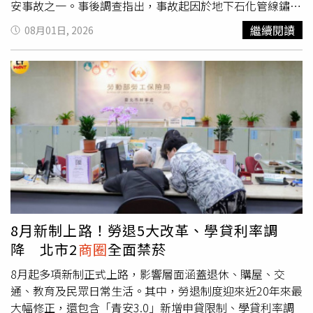
是一次性的貸款服務。」即使同樣屬於銀行系統，從地方金
不如預期，買方仍可能需要在短期內補足資金。因此，首購
安事故之一。事後調查指出，事故起因於地下石化管線鏽蝕
融轉型的陽信銀行，也較一般大型銀行更懂得服務客戶。張
族不能只看「現在付多少」，還要確認「交屋前總共要準備
破裂，導致大量丙烯外洩並遭引燃，引發連環氣爆。陳其邁
繼續閱讀
08月01日, 2026
經理舉例，曾有一位要辦理車貸的客戶，每天都要忙到很晚
多少」。信用管制持續 房市回歸自住基本面中央銀行表
表示，12年前的這個時候，火光與巨響，在這座城市留下烙
才能回家，陽信的車貸專員也會配合時間到客戶家中辦理對
示，選擇性信用管制實施後，房市交易過熱與房價上漲預期
印與傷痕；在我們的心裡，刺下記憶深處的痛與疼。他說，
保。「別人眼中不可思議的服務，正是陽信同仁認為理所當
已有降溫，銀行不動產授信風險也逐步改善。現行政策仍以
這12年來，每一年的今天，一束鮮花、一盞燭光在紀念公園
然的日常。」陽信銀行堅持保留實體分行的專人服務，希望
控制槓桿、降低投機及維持金融穩定為主。在資金條件不再
追思，在三多路、凱旋路、一心路，在我們的心裡，「我們
讓每一位客戶都能找到值得信賴的金融夥伴。（圖／黃耀徵
全面寬鬆的市場中，建商即使推出青安相關方案，也不能取
會一直記得」，所以記取教訓，努力守護這座城市。他提
攝）金融服務，最後仍須回到「人」金融科技讓貸款流程愈
代銀行審核，更不能保證買方取得最高額度。青安3.0帶來
到，如今政府成立管線安全辦公室（OPS），365天、24小
來愈快速，線上申辦、數位審核已成為趨勢。但科技可以縮
的真正改變，或許不是讓房價突然變便宜，而是促使市場重
時全天候監控，結合AI科技與3D管線圖資，強化管線的偵
短等待時間，卻無法取代人與人之間建立的信任。陽信銀行
新思考：如何提供符合自住家庭所得、總價與現金流的產
測、通報與災害應變。推動石化管線遷移，減少125公里工
近年也持續推動數位金融，但仍堅持同時保留實體分行的專
品。房市FAQQ1：青安3.0與建商有直接關係嗎？沒有。青
業管線讓99個里不再有工業管線經過，目標降低超過43萬
人服務，希望讓效率與溫度並存，也讓每一位客戶在面對人
安3.0是由公股銀行辦理的政策性房貸；建商可以依政策方
人的潛在風險。陪伴傷者與家屬的災後照顧與重建，至今已
生重要決定時，都能找到值得信賴的金融夥伴。張經理認
向推出相關購屋方案，但不能代表銀行承諾核貸。Q2：建
執行62項計畫，9項長期計畫持續進行中。陳其邁提到，烙
為，真正有價值的金融服務，不是把貸款做出去，而是幫助
商推出均一價就是降價嗎？不一定。仍須比較不同戶別的坪
印與傷痕會結痂，記憶的痛與疼會酸澀，高雄會越來越勇
8月新制上路！勞退5大改革、學貸利率調
客戶找到最適合自己的財務安排。「每家銀行的車貸利率都
數、樓層、朝向、車位與總價，並查閱實價登錄。Q3：符
敢。AI產業生態系成長茁壯，演唱會與
商圈
夜市熱鬧繁華，
降 北市2
商圈
全面禁菸
差距不大，但每一筆貸款的背後，卻都有不同的人生故事；
合青安3.0資格就一定可以貸到最高額度嗎？不一定。實際
輕軌、捷運、渡輪、公車讓外出更便利。「因為相信高雄，
而銀行存在的價值，就是陪伴這些故事，走得更長、更
額度仍由銀行依收入、信用、負債、還款能力及房屋鑑價決
一直把高雄放在心裡，因為記得，更加珍惜每一個平安的日
8月起多項新制正式上路，影響層面涵蓋退休、購屋、交
遠。」從地方金融機構起步，到建立遍布全台的服務網絡，
定。Q4：低首付方案最大的風險是什麼？初期付款較少，
常，因為走過傷痛，更明白守護彼此的力量。」陳其邁強
通、教育及民眾日常生活。其中，勞退制度迎來近20年來最
陽信銀行始終沒有改變的，是對人的重視。因為一輛車，承
但剩餘自備款可能集中在工程期或交屋前，買方須確認完整
調，12年過去，不管自己是什麼身分，都和市民一樣，永遠
大幅修正，還包含「青安3.0」新增申貸限制、學貸利率調