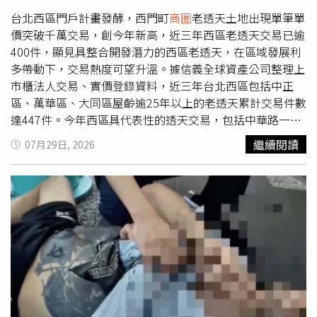
盼讓資源更聚焦於符合資格的首購族。政府指出，依據青安
2.0申貸資料推估，未來約有近16萬人符合新制資格。至於
台北西區門戶計畫發酵，西門町
商圈
老透天土地出現單筆單
新增家庭年所得200萬元的排富門檻，則是參考主計總處
價突破千萬交易，創今年新高，近三年西區老透天交易已逾
113年家庭收支調查結果訂定。●學貸利率降至0.775％
400件，顯見具整合開發潛力的西區老透天，在區域發展利
政府補貼1％利息教育部推出新版就學貸款措施，自115學
多帶動下，交易熱度可望升溫。據信義全球資產公司整理上
年度起，畢業後開始還款的學生，學貸利率將由原本
市櫃法人交易、實價登錄資料，近三年台北西區包括中正
1.775％調降至0.775％，差額1％由政府全額補貼，同時延
區、萬華區、大同區屋齡逾25年以上的老透天累計交易件數
長還款寬限期，協助減輕青年還款壓力。●台鐵暑期疏運調
達447件。今年西區具代表性的透天交易，包括中華路一段
整 EMU3000周末停售自由座配合暑期疏運，台鐵自8月1
全棟透天以14.25億元成交，換算土地單價每坪來到1,100萬
繼續閱讀
07月29日, 2026
日至31日，每逢週五、週六及週日，西部幹線EMU3000型
元，刷新今年西區老透天土地單價新高；此外，武昌街二
新自強號全面停售自由座車票，改採全車對號座方式營運。
段、原「西門in89豪華影城」所在透天，也以19.8億元成
另外，台鐵也首度推出常態性大學生優惠，自8月17日起正
交。總經理林三智說明，台北西區開發較早、整體區域發展
式實施，搭乘50公里以上對號列車可享最低5折優惠，相關
已成熟，大面積土地供給相對稀缺，因此符合改建條件、具
車票已於7月20日開放預訂。●桃園機場科技執法上路 占
整合開發潛力的老透天更受市場青睞。隨著西區門戶計畫推
位最高罰2.5萬元桃園機場8月起同步實施兩項新措施。若民
進，頂級商辦、大型商場、國際旅館等商業設施陸續到位，
眾違規占用公共空間，經勸導仍未改善，將依《民用航空
商業機能全面升級，進一步吸引開發商、企業及高資產投資
法》開罰5000元至2萬5000元，情節重大者還可要求離開機
人提前布局。總經理林三智表示，信義全球資產公司今年於
場。此外，第一、第二航廈指定會面點正式啟用科技執法，
信義區、萬華區、中山區成交多筆透天土地，累計交易金額
車輛停留超過3分鐘即會自動蒐證，依法可處600元至1200
突破10億元，且仍有多組買方持續尋找台北市精華區老透