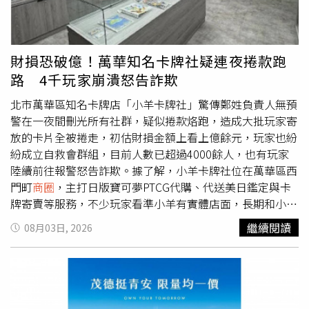
古謠，從不同地域與族群的音樂脈動，認識台灣多元的人文
（圖／黃耀徵攝）在地銀行最大的價值，是離客戶更近金融
風景。沈方正表示，今年老爺式旅行希望以音樂作為探索城
服務，從來不只是商品。尤其車貸，背後代表的往往是一個
市的濾鏡，讓旅人不只看見景點，也能聽見地方的歷史、信
家庭未來五年至七年的財務規畫。對此，陽信銀行認為，一
仰、生活與情感，進一步將台灣特有的聲音記憶轉化為深度
筆貸款真正需要了解的，不只是收入有多少，更重要的是收
財損恐破億！萬華知名卡牌社疑連夜捲款跑
旅遊的體驗。
入如何形成，以及客戶未來的生活規畫。不同於大型銀行多
路 4千玩家崩潰怒告詐欺
半透過標準化授信模型快速完成案件審核，陽信銀行延續地
方金融機構多年累積的服務精神，在兼顧授信制度與風險管
北市萬華區知名卡牌店「小羊卡牌社」驚傳鄭姓負責人無預
理原則下，更重視與客戶面對面的互動，希望深入了解每一
警在一夜間刪光所有社群，疑似捲款烙跑，造成大批玩家寄
位客戶的工作型態、收入結構及資金需求，提供更貼近實際
放的卡片全被捲走，初估財損金額上看上億餘元，玩家也紛
狀況的貸款建議。陽信銀行消費金融部張經理表示：「在地
紛成立自救會群組，目前人數已超過4000餘人，也有玩家
銀行最大的優勢，除了專業，還有距離客戶更近的貼心服
陸續前往報警怒告詐欺。據了解，小羊卡牌社位在萬華區西
務。我們看到的不只是信用評分，而是一個家庭未來幾年的
門町
商圈
，主打日版寶可夢PTCG代購、代送美日鑑定與卡
生活安排；不只是幾張財力文件，而是一位客戶努力打拚的
牌寄賣等服務，不少玩家看準小羊有實體店面，長期和小羊
人生歷程。」也正因為如此，陽信銀行長年深耕地方
商圈
、
維持買賣關係，近日小羊更打出多項優惠，讓不少玩家預購
繼續閱讀
08月03日, 2026
中小企業及社區客戶，累積出有別於大型銀行的服務文化。
烈空座、寶可夢30周年等熱門商品，未料小羊官方社群卻無
陽信銀行消費金融部張經理表示：「在地銀行最大的優勢，
預警在3日凌晨全數刪除關閉，讓玩家相當錯愕。有玩家指
除了專業，還有距離客戶更近的貼心服務」。（圖／方萬民
出，小羊卡牌老闆鄭姓負責人疑似捲款落跑，還有大老疑似
攝）理解收入，也理解人生這樣的理念，對許多自營商而
砸下400萬元寄賣，估計捲走金額高達上億，讓玩家相當憤
言，感受尤其深刻。前面提到的林先生，每月收入並非固定
怒；不過也有小羊卡牌的員工出面表示，對於老闆無預警失