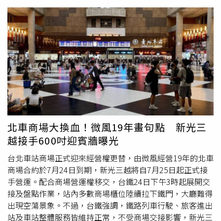
淚」。還有人表示，自己如今已年過半百，學生時代就是店
元之間，因此想了解造成價差的原因。貼文曝光後，不少網
裡常客，因此推估梅江實際營業時間恐怕早已超過30年，而
友分享看法，「牛肉麵的湯頭多數都很隨便，沒辦法熬成像
非外界所稱的20多年。不少老顧客也分享，全盛時期一餐只
拉麵一樣」、「在台灣只要異國料理就是貴」、「拉麵的湯
要200多元就能吃到飽，第一次上門時還小心翼翼一片片夾
頭非常濃郁，你想要把清湯煮成這麼濃郁，需要花費大量的
肉，沒想到店員直接豪邁地把整盤肉倒滿銅盤，那一幕至今
材料和瓦斯與時間，為什麼陽春麵這麼便宜，他的湯頭就是
仍令人印象深刻。隨著物價上漲，價格一路從200多元、
一些基本的骨頭湯加味精而已。牛肉麵貴是因為牛肉這十幾
250元，調整到如今平日午餐350元、晚餐及假日400元，雖
年來一直漲價，成本越來越高 ，所以就越賣越貴」。對
然仍免收服務費，但已不像過去那樣具有壓倒性的價格優
此，一名經營日式拉麵店的業者留言分析，認為拉麵與牛肉
勢。也有不少網友坦言，近年再次回訪時，發現店內環境、
麵最大的差異，其實不只是製作成本，而是店家的獲利模式
衛生、服務品質及餐點內容，已與記憶中的模樣有所落差；
不同，「牛肉麵店比較賺錢的項目其實主要是小菜滷味，牛
有人直言「讓回憶停留在青春就好」，也有人認為，隨著年
肉麵本身不要到賠錢。拉麵的話明顯看得到可以選的小菜豐
北車商場大換血！微風19年畫句點 新光三
紀增長，現在反而更偏好精緻、份量適中的燒肉，而不是單
富度應該會比牛肉麵店少一些，所以主要賺錢的就是拉麵這
越接手600吋迎賓牆曝光
純追求吃到飽。此外，也有民眾分析，若老店長期未改善服
個品項本身。」他進一步指出，消費者的用餐習慣也是影響
務品質、食材特色與用餐環境，加上價格提高至350元至
訂價的重要因素。一般而言，即使多人一起到拉麵店用餐，
台北車站商場正式迎來經營權更替，由微風經營19年的北車
400元後，對以學生為主的消費族群吸引力自然逐漸下降，
多半仍是一人點一碗拉麵；牛肉麵店則常會另外點豆干、牛
商場合約於7月24日到期，新光三越將自7月25日起正式接
在連鎖燒肉品牌、火鍋吃到飽及各式新型餐飲競爭下，更難
腱或其他滷味共同分食，因此店家可透過配餐增加營收。不
手營運。配合商場營運權移交，台鐵24日下午3時起展開交
維持昔日榮景。儘管有人認為梅江近年的表現已不如以往，
過，該名業者也強調，只要是認真熬煮湯頭的牛肉麵，售價
接及盤點作業，站內多數商場櫃位陸續拉下鐵門，大廳難得
但仍有不少老顧客表示，一家店能陪伴台大學生與在地居民
同樣應該忠實反映成本。他表示，自己製作牛肉麵時，也是
出現空蕩景象。不過，台鐵強調，鐵路列車行駛、旅客進出
超過30年，本身就是一件值得掌聲的事，而它留下的，不只
從烘烤牛骨、熬煮高湯等程序開始，整體工序並不比製作拉
站及車站整體服務皆維持正常，不受商場交接影響，新光三