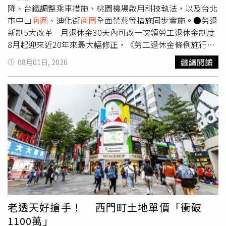
載的不只是移動。一筆車貸，承載的也不只是資金。它承載
付款表。Q5：現在是否適合因優惠方案買房？應先確認自
都是高雄人，高雄會更團結、更勇敢，繼續往前，願逝者安
降、台鐵調整乘車措施、桃園機場啟用科技執法，以及台北
的，是一家人的生活、一位創業者的夢想、一段人生即將展
住需求、家庭現金流及長期還款能力，不宜只因限時優惠倉
息、傷者平安、家屬珍重。
市中山
商圈
、迪化街
商圈
全面禁菸等措施同步實施。●勞退
開的新旅程。陽信銀行希望陪伴的，不只是那輛車，更是車
促簽約。Q6：青安3.0會讓房價上漲嗎？政策可能支撐符合
新制5大改革 月退休金30天內可改一次領勞工退休金制度
上的每一個人。
條件的首購需求，但房價仍受供需、利率、信用管制、區域
8月起迎來近20年來最大幅修正，《勞工退休金條例施行細
發展與產品條件共同影響。台北4大
商圈
爆空店潮？ 網揪致
則》正式上路，共有5項重要變革，包括：新增30天猶豫
繼續閱讀
08月01日, 2026
命傷：百貨公司完勝韓國散戶從「FOMO變JOMO」 網喊：
期：勞工若選擇按月請領退休金後改變心意，可於首次月退
底部近了月付2.1萬「只能睡陽台」！ 溫哥華租屋亂象 內行
休金入帳30天內，申請改為一次請領。雇主不得拒絕自提退
人全說了
休金：法律明定，雇主不得拒絕勞工申請自願提繳退休金
（最高6%），也不得拒絕代為收繳勞工自願提繳的退休
金。未成年遺屬請領期限延後起算：未成年遺屬請領退休金
的10年時效，改為自成年日起開始計算，保障請領權益。擴
大退休金債權保障：將勞工遺屬及指定請領人納入「退休金
權益不得讓與、抵銷或扣押」的保障範圍，避免退休金權益
受影響。新舊負責人連帶清償責任：若事業單位積欠退休金
期間更換負責人，新、舊負責人皆須連帶負擔清償責任，強
化勞工退休金保障。●「青安3.0」新增3項限制 預估近16
萬人受惠行政院拍板推出「青安3.0」方案，自8月1日起正
老透天好搶手！ 西門町土地單價「衝破
式上路，新制新增年齡、所得及房屋總價等3項申貸限制，
1100萬」