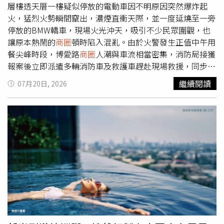
釋重負，期盼大家如果有機會遇見羅媽，還是可以跟過去一
層樓透天厝一樓疑似停放的電動車因不明原因突然爆炸起
樣可以熱情地跟她打招呼聊天。陽帆右跟母親關係很親密，
火，猛烈火勢瞬間竄出，濃煙直衝天際，並一度延燒至一旁
每天都會花時間陪媽媽聊天。（圖／翻攝自陽帆Threads）
停放的BMW轎車，現場火光沖天，吸引不少民眾圍觀，也
陽帆與高齡媽媽感情深厚，從小就被媽媽富養著，成就他貴
讓原本熱鬧的
商圈
頓時陷入混亂。由於火警發生正值中午用
公子的氣質，年邁的母親身體硬朗且因一家人一直住在一
餐尖峰時段，博愛路
商圈
人潮與車流相當密集，消防局接獲
起，母子倆黏在一起的時間也很多。陽帆遺傳了母親的健康
報案後立即派遣多輛消防車及救護車趕赴現場救援，同步封
充滿精神的好體質，每天飯後都會花一小時陪伴母親聊天，
鎖周邊道路實施交通管制，避免民眾誤闖火場影響救災。消
繼續閱讀
07月20日, 2026
還在社群分享與媽媽相處的溫馨日常，耍了一手超瞎魔術來
防人員到場後迅速架設水線，並使用泡沫灌救，以有效壓制
整老媽媽，媽媽很捧場中計，事後他還緊握媽媽的手喊：
疑似電動車鋰電池燃燒所造成的高溫火勢，同時防止火勢持
「這是我人生第一次騙妳。」畫面十分可愛。
續向鄰近建築延燒。救災過程中，消防人員得知四樓仍有兩
名民眾受困，立即穿戴完整救災裝備深入濃煙密布的建築內
展開搜救。經過一番搜索後，成功在四樓找到受困民眾，並
安全引導兩人撤離火場。所幸兩人皆意識清楚、沒有明顯外
傷，也無需送醫治療，整起事件未造成人員傷亡，讓在場民
眾都鬆了一口氣。消防局表示，火勢約於30分鐘內獲得控
制，後續仍持續進行殘火處理及現場勘查。至於這起火警是
否真的是電動車鋰電池故障、充電設備異常，或其他因素引
發爆炸起火，目前仍有待火災調查人員進一步鑑識釐清。相
關單位也將同步調查建築物及受波及車輛的財物損失情形。