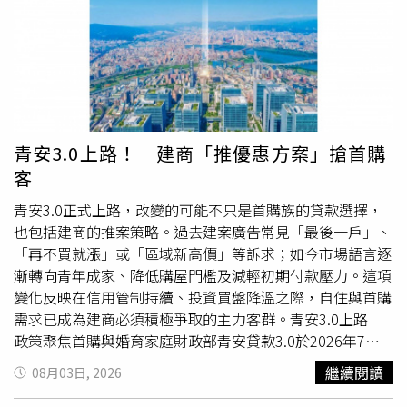
薪轉，而是依照不同設計案件分階段請款。雖然整體營運穩
聯一事相當錯愕，自己的7月份薪水也還沒領。對此已有不
定，但若只從薪資單判斷，並不足以完整反映他的財務能
少玩家已向轄區派出所報警怒告詐欺，據了解，玩家損害金
力。在申辦車貸過程中，陽信銀行除了檢視相關財力證明，
額從數萬元到數十萬元均有，但確切受害人數與實際財損金
也進一步了解林先生工作室的營運狀況、案件來源與現金流
額均仍有待進一步調查釐清。實際走訪小羊卡牌社的位置，
安排，再依據實際需求建議合適的貸款年限及每月還款金
店面大門緊鎖，並無人回應，只能讓保全無奈建議玩家報警
額。「貸款順利核准固然重要，更重要的是，每個月還款都
處理。
不會影響公司的正常營運。」林先生說。另一位在科技公司
青安3.0上路！ 建商「推優惠方案」搶首購
工作的陳小姐，也有類似感受。迎接第二個孩子出生後，夫
客
妻決定把原本的小型房車換成家庭休旅車。雖然雙薪收入穩
定，但房貸、教育基金與家庭生活支出同樣不能忽略。在陽
青安3.0正式上路，改變的可能不只是首購族的貸款選擇，
信銀行的協助下，夫妻重新調整自備款比例及貸款期數，讓
也包括建商的推案策略。過去建案廣告常見「最後一戶」、
每月還款維持在家庭可負擔範圍，也保留充足的預備金。
「再不買就漲」或「區域新高價」等訴求；如今市場語言逐
「真正讓人安心的，不只是核貸，而是有人願意陪你一起規
漸轉向青年成家、降低購屋門檻及減輕初期付款壓力。這項
畫。」陳小姐說。一般而言，新車貸款業務多半與銀行配
變化反映在信用管制持續、投資買盤降溫之際，自住與首購
合，中古車商則較常選擇與金融公司配合。（圖／黃耀徵
需求已成為建商必須積極爭取的主力客群。青安3.0上路
攝）比的不只是利率，而是服務近年銀行車貸競爭日益激
政策聚焦首購與婚育家庭財政部青安貸款3.0於2026年7月
烈，各家產品差異逐漸縮小。然而，對消費者而言，一筆好
16日經行政院通過，自8月1日起受理申請。新制增加年
繼續閱讀
08月03日, 2026
的貸款，不只是利率是否優惠，更包括申辦流程是否透明、
齡、所得與房屋總價限制，並依新婚及育兒家庭條件提供不
費用是否清楚揭露、還款方式是否符合需求，以及是否有專
同貸款額度，將政策資源更精準地投入自住需求。財政部統