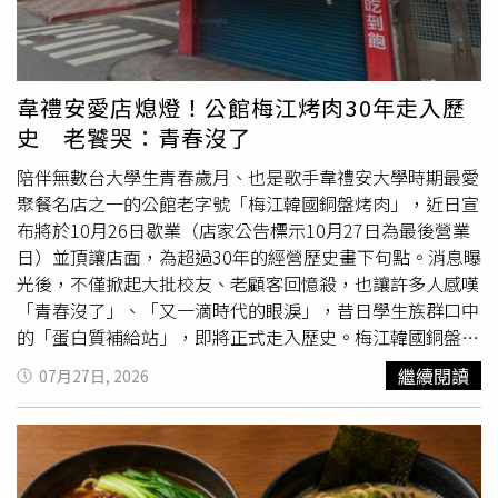
韋禮安愛店熄燈！公館梅江烤肉30年走入歷
史 老饕哭：青春沒了
陪伴無數台大學生青春歲月、也是歌手韋禮安大學時期最愛
聚餐名店之一的公館老字號「梅江韓國銅盤烤肉」，近日宣
布將於10月26日歇業（店家公告標示10月27日為最後營業
日）並頂讓店面，為超過30年的經營歷史畫下句點。消息曝
光後，不僅掀起大批校友、老顧客回憶殺，也讓許多人感嘆
「青春沒了」、「又一滴時代的眼淚」，昔日學生族群口中
的「蛋白質補給站」，即將正式走入歷史。梅江韓國銅盤烤
肉位於台北公館
商圈
，距離台灣大學步行約6分鐘，多年來
繼續閱讀
07月27日, 2026
憑藉平價韓式銅盤烤肉吃到飽，成為許多學生聚餐、社團活
動及慶生的熱門地點。美食部落客「Wisely的拍拍照寫寫
字」日前在臉書分享，繼公館老店「夢駝鈴」歇業後，又一
家陪伴在地超過20年的老字號即將熄燈，令不少人相當不
捨。從現場照片可見，店家已在門口掛起醒目的「頂讓」布