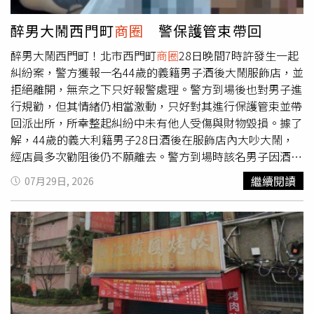
元罰鍰。●北市擴大禁菸範圍 中山、迪化街
商圈
全面禁菸
天。透天物件的交易重點，往往不是建物本身，而是該基地
台北市衛生局宣布，自8月1日起擴大禁菸區範圍，新增迪化
未來的開發潛力，基地坪數規模、形狀、土地使用分區、臨
醉男大鬧西門町
商圈
警保護管束帶回
街
商圈
及心中山線形公園周邊
商圈
，民眾須至指定吸菸區吸
路條件以及是否具備都更、危老等改建條件，都會影響土地
醉男大鬧西門町！北市西門町
商圈
28日晚間7時許發生一起
菸，若區域未設吸菸區則全面禁止吸菸。依《菸害防制法》
價值與預期開發效益，因此必須從土地開發角度進行整體評
糾紛案，警方獲報一名44歲的義籍男子酒後大鬧服飾店，並
規定，違規吸菸者可處2000元以上、1萬元以下罰鍰。●建
估。因此，老透天交易複雜度與所需專業要求，相較其他不
拒絕離開，無奈之下只好報警處理。警方到場後也對男子進
築光電新制上路 1000平方公尺以上建物納管內政部表
動產產品更高。總經理林三智進一步說明，老透天交易經常
行規勸，但其情緒仍相當激動，只好對其進行保護管束並帶
示，配合能源轉型及淨零碳排政策，自8月1日起實施建築太
面臨所有權人眾多、產權複雜、基地整合困難、土地使用法
回派出所，所幸整起糾紛中未有他人受傷與財物毀損。據了
陽光電新制，建築面積1000平方公尺以上的新建、增建及
規限制等問題，若為營業中的店面，還須等租約結束或協調
解，44歲的義大利籍男子28日酒後在服飾店內大吵大鬧，
改建建築物，都須依規定設置太陽光電設備。依新規定，每
排除租約，這些都會增添交易難度。總經理林三智提醒，台
經店員多次勸阻後仍不願離去。警方到場時該名男子因酒後
20平方公尺建築面積須設置1瓩太陽光電設備。內政部預
北進入大重建時代，老舊透天雖具改建效益與資產活化潛
情緒激動，為防止其及他人之危害，故對其實施保護管束並
估，每年可新增約66萬瓩裝置容量，相當於約20萬戶家庭
力，但交易過程涉及產權整合、開發條件、開發效益等多項
繼續閱讀
07月29日, 2026
帶返所。現場無人受傷及財物毀損，店家表示不提告訴，全
用電需求，同時提升建築能源自主與都市韌性。
專業評估，建議買賣雙方交易前應充分掌握物件條件與市場
案後續將該名男子依違反社會秩序維護法偵辦。萬華分局呼
行情，或由專業商業仲介團隊協助，提升交易安全與效率。
籲，飲酒應保持節制切勿過量，以免酒後失控不慎觸法，如
台北西區門戶計畫持續推進，帶動西區全面升級，周邊老舊
有違序違法等情事，警方將依法嚴辦，絕不寬貸，以維護社
透天資產備受市場關注。（圖／信義房屋提供）西門町黃金
會秩序與公共安全。
店面又漲租！ H&M傳撤出 房東1700萬高價招租西門町買禮
品「多刷500元」還不給全退 韓客氣炸：對台印象變差西門
三角窗透天飆2.5億！餐飲業無貸款搶進 1坪單價近870萬