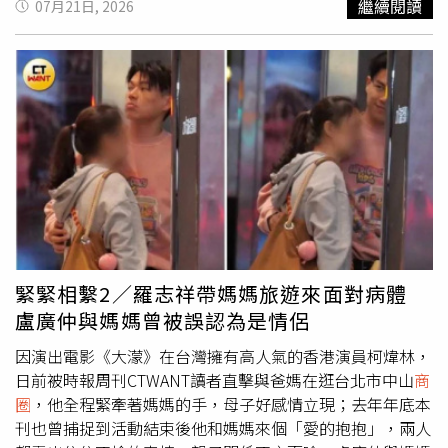
繼續閱讀
07月21日, 2026
重鎮，加上漁光島旁的安平五期重劃區，不僅是台南市的府
手，一旁的爸爸默默跟著兩人。（圖／讀者提供）本刊讀者
會行政中樞，也是台南市高樓建築最密集的豪宅聚落，因此
在14日傍晚六點多近七點，於台北市中山
商圈
街道遇上柯煒
對精緻餐飲的接受度高，順利讓台南在米其林的星級爭霸中
林與爸媽三人，由於路上行人不少而他又打扮十分休閒，原
突圍。
本並沒有特別注意到他們，但因三人是用廣東話交談，讓人
忍不住多看了幾眼，才發現眼前穿著白T短褲揹著後背包的
大男孩，竟然是大明星。可愛的是，雖然是一家三口一起逛
街，柯煒林就算在滑手機，另一隻手仍不忘緊牽著媽媽的
手，而爸爸則相當體貼地幫媽媽拎包包，看得出一家人感情
緊密。柯煒林在社群分享爸媽一同參加北影的照片。（圖／
翻攝自柯煒林IG）12日柯煒林在呼聲極高的狀況下以一票之
差敗給了劉冠廷，與影帝擦身而過，典禮結束後柯煒林也十
分感性發文，除表示能見到大家讓他樂了一整夜。也很坦然
緊緊相繫2／羅志祥帶媽媽旅遊來面對病體
面對自己因「該死的勝負慾」讓他哭了哭，「就覺得心中的
盧廣仲與媽媽曾被誤認為是情侶
悶氣舒了舒。今天早上，做了feldenkrais，連接胸骨的那幾
條肋骨沒再那麼繃緊。胸口還是熱熱的，有點燥有點熱，卻
因演出電影《大濛》在台灣擁有高人氣的香港演員柯煒林，
早沒有昨晚那失落感。」收拾好心情的他也從破碎中拾回從
日前被時報周刊CTWANT讀者直擊與爸媽在逛台北市中山
商
容，自由控制自己的內心。本刊在去年底也曾捕捉到柯煒林
圈
，他全程緊牽著媽媽的手，母子好感情立現；去年年底本
與媽媽討抱撒嬌的可愛畫面。（圖／本刊攝影組）去年11月
刊也曾捕捉到活動結束後他和媽媽來個「愛的抱抱」，兩人