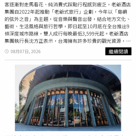
家「黑毛屋」及4家「牛舌佑介」，陸續進駐拓展台北南
客逐漸對走馬看花、純消費式踩點行程感到疲乏，老爺酒店
西、永康街等重點
商圈
，擴大營收規模，為下半年營運成長
集團自2022年起推動「老爺式旅行」企劃，今年以「島嶼
挹注動能。
的弦外之音」為主題，從音樂與聲音出發，結合地方文化、
藝術、生活風格與旅行哲學，即日起至10月底在全台推出9
條深度城市路線，雙人成行每晚最低3,599元起。老爺酒店
集團執行長沈方正表示，台灣擁有許多珍貴的觀光資源，應
透過主題式旅行玩法，進一步發掘不同城市的面貌，翻轉旅
繼續閱讀
08月07日, 2026
人對國旅的印象，相關深度旅遊內容也有機會成為吸引海外
旅客來台的特色行程，希望大家到每個城市，不只是體驗住
宿，也能有不同收穫。因應旅客對深度體驗的需求，老爺酒
店集團自2022年起推動「老爺式旅行」，今年以音樂與聲
音為主軸，規劃9條特色路線，帶領旅人從不同世代、族群
與城市場景，認識台灣的聲音記憶。行程內容涵蓋宮廟北管
鑼鼓、黑膠唱片、民歌、原住民族古謠，以及歌劇院後台等
文化體驗。礁溪老爺酒店「體驗北管爭鳴與百年信仰」路
線，走訪開漳聖王靈惠廟了解軒社及廟宇文化，旅人可體驗
北管樂器演奏。（圖／老爺酒店提供）像是，礁溪老爺酒店
推出「北管爭鳴與百年信仰」路線，旅客可前往復蘭社認識
北管樂器並親手演奏，接著參訪胡琴工坊，了解木材如何經