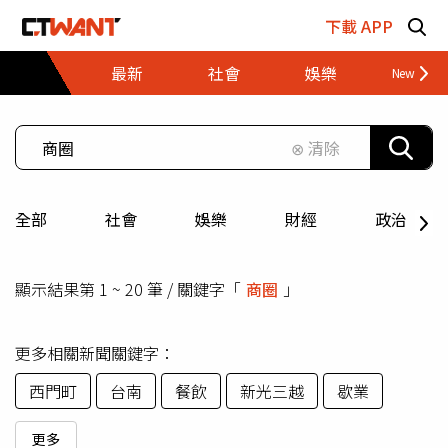
跳至主要內容區塊
下載 APP
最新
社會
娛樂
財經
⊗ 清除
全部
社會
娛樂
財經
政治
顯示結果第 1 ~ 20 筆 / 關鍵字「
商圈
」
更多相關新聞關鍵字：
西門町
台南
餐飲
新光三越
歇業
更多