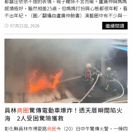
底本刊就曾捕捉到憑藉電影《大濛》入圍金馬影帝的柯煒
都露出依依不捨的表情，親子關係不言而喻。盧廣仲與媽媽
林，儘管正與肺腺癌四期抗爭，但在來台宣傳期間馬不停蹄
感情極好，雖然相差25歲，但媽媽打扮與心態都很年輕，看
地跑宣傳行程時，爸爸媽媽專程從香港飛來陪伴他，結束宣
不出年紀。（圖／翻攝自盧廣仲臉書）演藝圈中有不少與媽
傳活動時他還將媽媽緊緊地抱在懷中，露出略顯不捨的表
媽關係緊密的男藝人；像是盧廣仲與媽媽雖相差25歲，但由
繼續閱讀
07月21日, 2026
情，看得出這份母子情深。雖然他後來沒能奪獎，但他仍開
於盧媽媽保養得宜，完全看不出年紀，過去他就曾透露因為
心表示：「我有跟爸爸媽媽抱抱，那個對我來說就是我的幸
跟媽媽戴同款的錶，公開母子合照還被朋友誤會成是交了新
運物。」導演陳玉勳誇柯煒林演得好，柯煒林開心地送上愛
女友在公開戀情。幾年前盧廣仲上節目時，盧媽媽難得用手
的抱抱。（圖／本刊攝影組）
機視訊連線方式現身，盧媽媽表示自己是個很客觀的樂評，
如果兒子有哪裡唱不好都會直接跟他說，被問到兒子帥不
帥？她也幽默回應：「他是耐看的小孩！乍看不OK！」答
案令人笑噴。而盧媽媽說話時習慣性會用手摸瀏海，也跟盧
廣仲一模一樣，果然是最親密的母子。羅志祥與羅媽母子情
深眾所皆知。（圖／翻攝自羅志祥臉書）羅志祥和媽媽「羅
媽」感情好是眾所皆知，去年三月他透露媽媽是阿茲海默症
患者，貼心道出「如果她不小心給你們帶來困擾，對不起，
也請多多包涵，因為她真的不是故意的」的孝順話語，令人
員林
商圈
驚傳電動車爆炸！透天厝瞬間陷火
不捨。但他還是盡量帶著媽媽過正常的生活，母子倆一起跳
海 2人受困驚險獲救
舞，一起旅遊，希望美好的回憶能在媽媽腦海裡留久一點，
他也坦言原本沒有想讓外界知道媽媽的病情，但說出之後如
彰化縣員林市博愛路
商圈
今（20）日中午驚傳火警，一棟四