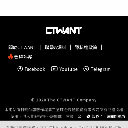
宅聚落的「高綠覆＋大型百貨
商圈
」雙重優勢DNA，在正對
崇德十九路百貨時尚大道的1,117坪基地上，打造豪宅等級
零店面純住的低建蔽率社區。建築臨路退縮30米，形塑難得
的開闊前庭尺度，公 設空間以高端時尚酒店為靈感，一樓
挑高6米時尚迎賓會客沙龍、二樓打造9米挑高複層式露臺公
設會館，透過逾千坪景觀花園與無邊際泳池，在城市核心營
造隱逸的綠洲秘境，把度假飯店沉澱身心的儀式感搬進「日
關於CTWANT
聯繫&爆料
隱私權政策
常即度假」的生活風格中，讓「度假慢活派」的品味買家情
有獨鍾。七期指標案「遠雄琉蘊」步行約5分鐘可達新光三
發燒熱搜
越、大遠百，生活街廓內盡享銀行林立、書店畫廊、米其林
Facebook
Youtube
Telegram
美食、秋紅谷和夏綠地園道綠地，與台中歌劇院等都會繁華
機能。（圖片提供／遠雄丰尚）七期「遠雄琉蘊」買家收藏
的是七期繁華「高度」，特別是目前建案銷售進入壓軸階段
後主推的高樓層戶別，買家不僅能用步行享受精品大遠百新
光百貨與周邊精品
商圈
、歌劇院藝文展演、秋紅谷綠地休閒
© 2020 The CTWANT Company
與市政中心商務機能，享受七期多年累積的市政、商業、精
本網站所刊載內容著作權屬王道旺台媒體股份有限公司所有或經授權
品、藝文綠意資源，空中泳池會所營造的社交生活氣氛，與
使用，他人非經授權不許轉載、重製、公開播送或公開傳輸。
知道了，請關閉視窗
七期台版曼哈頓的天際線視野，吸引「城市繁華派」的高端
客出手。市場觀察指出，高端住宅市場已從單一價值邁向多
為提供最佳服務，本站使用cookies，您可以點選
隱私權政策