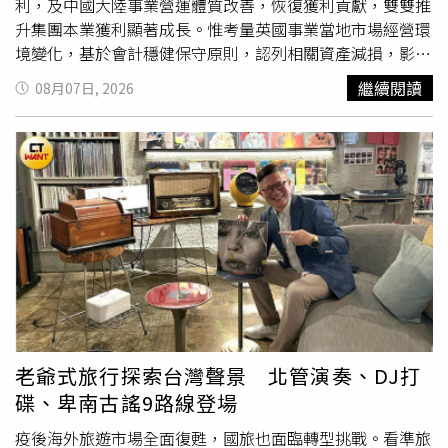
利，及中國大陸事業營運體質改善，恢復獲利貢獻，雙雙推
升集團本業獲利顯著成長。惟考量英國事業當地市場經營環
境變化，基於會計穩健保守原則，認列相關資產減損，影響
本期稅後獲利表現。乾杯台灣事業營運表現上半年營收達
繼續閱讀
08月07日, 2026
20.19億元，年增9.4%，亦創歷年同期新高，受惠於連續假
期及母親節等聚餐商機，加上股市活絡帶動整體消費力道，
餐飲事業及外販事業同步成長，成為推升集團營收成長的主
要動能。其中，在餐飲事業持續推動品牌優化與展店布局。
上半年完成「乾杯燒肉居酒屋」品牌改革及「高木和牛食
堂」品牌優化，透過產品與服務優化帶動來客成長；4月開
幕的「黑毛屋」台中漢神洲際店營運表現亮眼，躍居品牌業
績第一門店；去年底開出的牛舌定食品牌「牛舌佑介」業績
亮眼，持續挹注集團營收，展現品牌優化與展店策略成效。
展望下半年營運，隨著暑假餐飲旺季及中秋節檔期到來，家
庭聚餐與年輕消費族群需求可望持續增溫。近期推出「乾
杯」商業午餐與「老乾杯」全新菜單、「黑毛屋」季節鍋可
老爺式旅行探索台灣聲景 北管演奏、DJ打
望持續發酵，將持續透過新品推出、行銷活動，掌握節慶商
碟、卑南古謠9路線登場
機，持續挹注營運成長。展店方面，8月「黑毛屋」插旗高
雄夢時代店完成南北高雄雙據點布局；第四季預計再新增2
疫後海外旅遊市場全面復甦，國旅也面臨轉型挑戰。看準旅