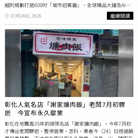
是銅盤烤肉的味道，更是一整個世代共同擁有的青春記憶。
麵輕鬆，因此支持高品質牛肉麵依照實際成本訂價。
越則規劃打造600吋「城市迎賓牆」、全球精品大鐘及AI智
慧導引等設施，為北車商場帶來全新面貌。台鐵表示，此次
繼續閱讀
07月24日, 2026
交接範圍主要為台北車站ROT商場空間，包括地上1、2樓及
地下1樓的伴手禮、餐飲、美食街、零售及主題餐廳等櫃
位，均於7月24日下午3時起暫停營業，隨即展開營運交接
與盤點作業，預計一路持續至凌晨完成，7月25日起恢復各
樓層正常營業時間。台鐵也提醒，原本規劃24日下午或傍晚
前往台北車站用餐、購買伴手禮或逛街的民眾，應留意商場
提早打烊時間，建議事先調整行程，以免白跑一趟。交接期
間並非所有店家都停止營業。台鐵指出，1樓4家全家便利商
店、臺鐵便當本舖、臺鐵夢工場，以及易遊網、雄獅旅遊、
按摩小棧等櫃位，24日仍照常提供服務，旅客仍可正常購
物、用餐及洽辦相關業務。台鐵總經理馮輝昇表示，感謝微
風19年來投入北車商場經營，陪伴北車
商圈
一路成長，也為
彰化人氣名店「謝家爌肉飯」老闆7月初驟
旅客提供多元服務。未來由新光三越接棒後，希望結合新的
逝 今宣布永久歇業
經營理念，打造更具國門意象的商場空間，讓台北車站成為
展現首都門戶形象的重要據點。馮輝昇指出，由於北車商場
彰化在地飄香35年的排隊名店「謝家爌肉飯」，今年7月初
總面積約1萬4000平方公尺，雙方事前已密切協調交接細
才傳出老闆驟逝，暫停營業，怎料，業者今（24）日透過臉