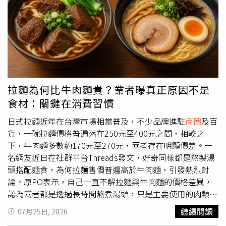
條，並寫著「珍重再見，謝謝大家的支持與愛護，10月27
日將是最後營業日」，正式向一路支持多年的顧客道別，也
讓不少人趁著歇業前特地回店朝聖。梅江除了是許多台大人
的共同回憶，也是歌手韋禮安念台灣大學外文系時期的口袋
名單。2014年接受媒體專訪時，他還特地帶著記者回到梅
江用餐，分享學生時代只要系籃練完球，就會和同學相約來
這裡大口吃肉。當時午餐吃到飽只要250元，他笑著表示，
拉麵為何比牛肉麵貴？業者曝真正原因不是
以學生來說價格便宜、份量又多，還一邊吃、一邊忍不住直
食材：關鍵在消費習慣
呼：「250元可以吃到這種東西，好爽！」充分展現學生時
代最真實的心情。梅江主打韓式銅盤烤肉吃到飽，提供牛、
日式拉麵近年在台灣市場相當普及，不少品牌進駐
商圈
及百
豬、羊、雞四種肉品，以及青菜、冬粉、韓式小菜無限供
貨，一碗拉麵價格普遍落在250元至400元之間，相較之
應。許多老饕認為，它並非走精緻燒肉路線，而是以「吃粗
下，牛肉麵多數約170元至270元，兩者存在明顯價差。一
飽、吃肉吃到爽」聞名，其中銅盤烤肉流下的肉汁與高麗
名網友近日在社群平台Threads發文，好奇同樣都是熬製湯
菜、冬粉一起熬煮，更是不少老顧客最懷念的經典滋味。歇
頭搭配麵食，為何拉麵售價普遍高於牛肉麵，引發熱烈討
業消息曝光後，大批網友紛紛留言表示，「陪我度過學生時
論。原PO表示，自己一直不解拉麵與牛肉麵的價格差異，
期和剛出社會的聚餐時光」、「以前門口天天排隊」、「20
認為兩者都是透過長時間熬煮湯頭，只是主要使用的肉類不
年前就在吃了」、「學生蛋白質補給站」、「窮學生可以大
同。他指出，若排除連鎖日式拉麵品牌，多數日式拉麵每碗
繼續閱讀
07月25日, 2026
口吃肉的地方」、「青春回憶又少一家」、「這是時代的眼
價格仍介於250元至400元，而牛肉麵則多落在170元至270