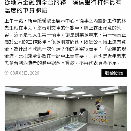
從地方金融到全台服務 陽信銀行打造最有
由職人雕琢，轉化為獨特聲音，將原本較難接觸的在地生
溫度的車貸體驗
活，轉譯為具有朝聖意義的深度旅程。行程包含一泊二食及
專人導覽，每晚11,900元起。此外，業者也規劃10月「遶
上午十點，新車緩緩駛出展示中心。從事室內設計工作的林
境特別場」，帶領旅客參與宜蘭代表性民俗活動「蘭陽媽祖
先生站在車旁，望著剛交車的休旅車，臉上露出滿意的笑
文化節」，走入遶境隊伍，近距離觀察陣頭、神將與北管樂
容。這不是他人生第一輛車，卻是創業多年來，第一輛真正
隊的演出。 另外，位於台北精華地段的老爺會館，則推出
屬於公司的工作夥伴。很多朋友問他，既然公司帳上還有資
「走讀地下舞廳歷史與白日黑膠派對」，以探索台北DJ派
金，為什麼不乾脆一次付清？他的答案很簡單：「企業的現
對文化為主題，由不同世代DJ帶領旅客走讀林森北路與晴
金流，比把錢全部放在一部車上更重要。」這也是近年愈來
光
商圈
的舞廳歷史。老爺會館行程由DJ領路，以歷史走讀
愈多台灣消費者的購車觀念。貸款，不再代表資金不足，而
與白日派對重溫昔日Disco熱潮，雙人住宿含遊程體驗與早
是財務規畫的一部分。如何透過合理的資金配置，在保有生
繼續閱讀
08月05日, 2026
餐每晚3,599元起。（圖／林榮芳攝）行程中，旅客將前往
活品質與企業營運彈性的同時，完成購車需求，已成為許多
鹹酥雞酒吧「Razzle Dazzle」，參與白日DJ派對；接著走
家庭與創業者共同面臨的重要課題。近年台灣每年新車掛牌
進咖啡廳「聲色 Sounds Good」，聆賞經典黑膠、觸摸跨
量維持四十多萬輛，分期付款早已成為主流購車方式。當各
時代的音樂載體，並體驗個人專屬的One take唱片直刻，將
家銀行提供的利率逐漸接近，消費者真正比較的，不再只是
自己的聲音記憶製作成黑膠唱片帶回家。雙人含早餐及導
數字，而是另一個更重要的問題：哪一家銀行，願意真正理
覽，每晚3,599元起。老爺酒店集團也規劃台中、知本等地
解自己？也正因如此，由地方金融起家的陽信銀行，近年逐
的特色行程，包括走進台中國家歌劇院後台，探索建築空間
漸成為不少購車族與汽車經銷商推薦的合作夥伴。台灣每年
與聲音碰撞所產生的火花；以及深入知本部落，聆聽卑南族
新車掛牌約四十多萬輛，車貸分期已成為主流購車方式。