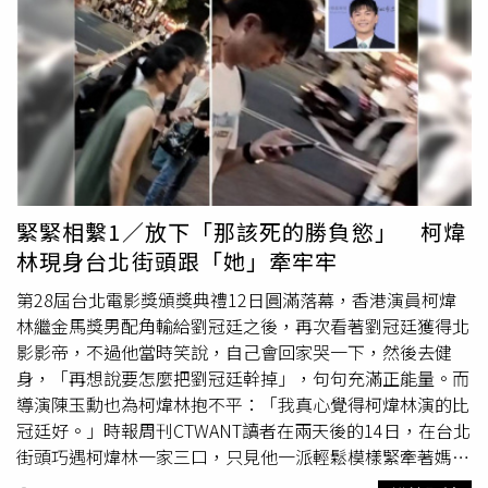
也絲毫馬虎不得。米其林餐廳最密集的中山區，主要分布在
兩大高端
商圈
，一為晶華
商圈
，國際客多，餐飲要求水準
高；另外一個則為大直內湖
商圈
，除了因水岸豪宅聚落，豪
宅客層密度高，加上臨近內科園區，匯集大量高收入消費族
群，因此大直內湖
商圈
成為國內最具指標性的米其林
商圈
。
至於大安區亦有12間餐廳入榜，不乏隱身巷弄的日本料理
店，東區大型餐飲店面多在主幹道，逛街人潮多隱密性不
高，反倒催生了巷弄店面商機，尤其日本料理店講究溫馨氛
圍，近距離和師傅互動，鑑賞製作過程，因此整體空間需求
緊緊相繫1／放下「那該死的勝負慾」 柯煒
不如歐式料理或西餐廳高，大安區巷弄內鬧中取靜的特質，
林現身台北街頭跟「她」牽牢牢
更能符合日本料理經營氛圍需求。此外，新竹與台南這次也
首度摘星。其中新竹首間摘星的餐廳「鮨安」，位於竹北高
第28屆台北電影獎頒獎典禮12日圓滿落幕，香港演員柯煒
鐵特區，周邊鄰里近年的家戶平均年所得超過300萬元，是
林繼金馬獎男配角輸給劉冠廷之後，再次看著劉冠廷獲得北
全台灣最富有的區域之一，被視為台北之外的「新天龍
影影帝，不過他當時笑說，自己會回家哭一下，然後去健
國」，居民的高所得，也帶動高消費餐飲的崛起，成功孕育
身，「再想說要怎麼把劉冠廷幹掉」，句句充滿正能量。而
出新竹地區首間米其林摘星餐廳。台灣小吃之都的台南市，
導演陳玉勳也為柯煒林抱不平：「我真心覺得柯煒林演的比
也憑藉漁光島上新開幕的「予島」，晉升米其林星級城市。
冠廷好。」時報周刊CTWANT讀者在兩天後的14日，在台北
漁光島雖是居住人口稀少的海岸沙洲，但沙灘美景吸引大量
街頭巧遇柯煒林一家三口，只見他一派輕鬆模樣緊牽著媽媽
遊客到訪，且漁光島還鄰近亞果遊艇港，是富人休閒娛樂的
的手，母子感情好到令人羨慕。柯煒林與媽媽一直緊緊牽著