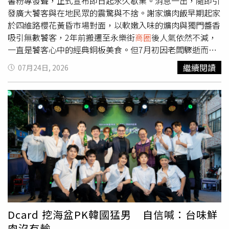
節，24日下午3時正式點交後，新光三越將於凌晨同步進
書粉專發聲，正式宣布即日起永久歇業。消息一出，隨即引
場，完成POS系統等營運設備建置，預計25日上午6時起即
發廣大饕客與在地民眾的震驚與不捨。謝家爌肉飯早期起家
可銜接營運，降低對旅客及店家的影響。目前北車商場約
於四維路櫻花黃昏市場對面，以軟嫩入味的爌肉與獨門醬香
120家櫃位中，已有110家與新光三越簽訂短期租約，因此
吸引無數饕客，2年前搬遷至永樂街
商圈
後人氣依然不減，
大部分品牌將持續營業，不會因經營權更替而全面撤櫃。新
一直是饕客心中的經典銅板美食。但7月初因老闆驟逝而暫
光三越預計8月提出分期、分區整建規劃，依契約須於民國
停營業，沒想到今日業者透過臉書粉專發布永久歇業聲明。
繼續閱讀
07月24日, 2026
117年（2028年）前完成整體改造工程，依法則享有最長2
老闆娘在聲明中表示，感謝大家多年的支持與愛護，經過思
年8個月的整建期。對於未來商場改造方向，台鐵透露，新
考後，決定停下腳步，「這一次，真的到了終點站」；業者
光三越提案中包含多項亮點設施，其中最受矚目的就是打造
向曾經蒞臨的每一位致謝，並宣布「即日起，謝家爌肉飯永
約600吋大型「城市迎賓牆」，未來除可播放城市形象內容
久歇業。」並感性寫下「千言萬語，只有一句：謝謝大家，
外，也可轉播大型運動賽事及重要活動，成為旅客聚集的新
一路有你們，真的很幸福。」不少客顧推測歇業的主因，源
亮點。此外，商場還將引進全球精品大鐘，延續並升級現有
於負責廚房掌杓的老闆本月初驟逝。據《ETtoday新聞雲》
北車大廳整點報時特色，同時在公共空間及廁所導入AI智慧
報導，老闆娘鬆口，與口味傳承無關，主要是子女有穩定事
導引系統，提升旅客便利性與整體服務品質。新光三越先前
業無意接班，且餐飲業人手難找，各種考量下決定放手。彰
表示，未來將以台北車站為核心據點，配合台北西區門戶計
化市長林世賢得知後也表達深切惋惜，直言謝家爌肉飯早已
畫發展，串聯南西
商圈
與台北站前
商圈
，並結合集團近450
是市民共同的飲食記憶。
萬會員生態圈、智慧零售科技及軟硬體升級，引進更多元的
餐飲、零售、藝術文化及潮流品牌，打造兼具交通、購物、
Dcard 挖海盆PK韓國猛男 自信喊：台味鮮
休憩與文化功能的「城市客廳」，讓台北車站成為展現台灣
肉沒有輸