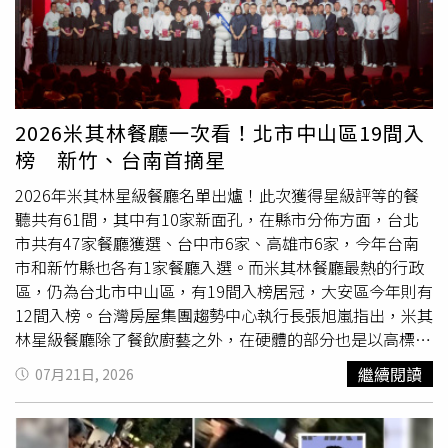
池游完泳門口出來一定要一杯珍奶配熱狗」、「那個粉泡的
芋頭奶茶要回來了嗎」、「青春真的回來了」、「草莓雪泡
一生之推，還有番石榴紅、薄荷綠」。休閒小站曾是台灣手
搖飲市場的重要品牌，與快可立、葵可立、杯樂並列當年手
搖飲四大品牌，陪伴不少7、8年級生成長。不過隨著手搖飲
市場競爭加劇，品牌自2010年後逐漸淡出台灣市場，街頭
2026米其林餐廳一次看！北市中山區19間入
門市也陸續消失。
榜 新竹、台南首摘星
2026年米其林星級餐廳名單出爐！此次獲得星級評等的餐
聽共有61間，其中有10家新面孔，在縣市分佈方面，台北
市共有47家餐廳獲選、台中市6家、高雄市6家，今年台南
市和新竹縣也各有1家餐廳入選。而米其林餐廳最熱的行政
區，仍為台北市中山區，有19間入榜居冠，大安區今年則有
12間入榜。台灣房屋集團趨勢中心執行長張旭嵐指出，米其
林星級餐廳除了餐飲廚藝之外，在硬體的部分也是以高標準
規劃，因此空間需求大，且從裝潢氛圍、服務人員比例、動
繼續閱讀
07月21日, 2026
線都經過特別設計，投入的裝潢費用也所費不貲，除了星級
飯店之外，選擇店面也得找空間大的新大樓，比較有足夠資
源可以配合規劃，即使是走精緻小眾的巷弄私廚，打造規格