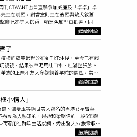
男子正是捕蛇人艾力克斯（Alex），他和夥
周刊CTWANT也曾直擊參加威廉及「卓卓」卓
adravati）捕捉這條在婚禮附近現身的眼鏡
率先走在前頭，謝睿宸則走在後頭與敖犬敘舊。
，卻意外變成悲劇。幸好艾力克斯被咬後緊急到
目擊廖允杰等人搭乘一輛黑色廂型車抵達，同行
型最長的毒蛇，體長可達5.6公尺（約18英
疊千元大鈔，格外引人注目。接著，謝睿宸與兔
南、中南半島全境與馬來群島近半數島嶼，主要
繼續閱讀
著兔美後背，展現他紳士般的一面。和兄弟暢聊
注入大量毒液，使對方迅速死亡減少因掙扎帶來
影組）隨後2人分別在IG上貼出宴席中的限時
害了
嬌索吻，親密互動顯見兩人正值熱戀階段，而站
樣的搞笑過程公布到TikTok後，至今已有超
行徑也是見怪不怪，才能這樣開玩笑。小倆口在
馬玩親親，結果被草泥馬吐口水、吐滿整張臉。
G）兔美在婚宴上與眾人打成一片，看的出來這
穿綠色短洋裝的正妹和友人參觀飼養羊駝的園區，當這
、潮牌設計師梁士華交往多年，去年2月警方在
大量口水，「呸」的一聲將正妹「噴好噴滿」。
關。經過數月偵辦，最後她涉嫌施用毒品獲不起
繼續閱讀
泥馬吐口水、吐滿整張臉。同行的友人就記錄下
罰金，緩刑2年，全案可上訴。不過隨著案件水
接著往後退摀住臉，落寞地走回友人身邊。這段
play現身動漫金曲之夜，身邊也沒有梁士華的
同框小情人」
萬2千5百則留言，有不少網友就表示，「你在期待什
」」加入棒棒堂男孩，身為富三代的他現在經營
青霞、張曼玉等絕世美人齊名的香港女星曾華
據原Po事後表示，是導遊告訴她們，羊駝喜愛
采。（圖／取自兔美IG）
不過最為人熟知的，是她和梁朝偉的一段6年戀
受羊駝們的親吻」，她表示，導遊當時還跟她說
年偶爾用社群聊生活感觸，秀出驚人57歲零瑕疵
遊告知「羊駝們喜歡親親」，但她和原 Po都沒
但看的出美貌驚人。（圖／翻攝自曾華倩微博）
享園區告示牌，證明是被「陷害」的。羊駝雖然
繼續閱讀