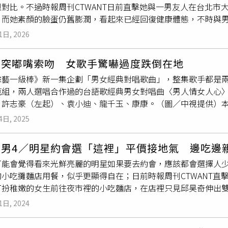
烈對比。不過時報周刊CTWANT日前直擊她與一男友人在台北市
上頭是一張周太與幼時小樂的合照，兩人親密臉貼著臉，小樂
嘟
，而她素顏的臉蛋仍舊膨潤，看起來已經回復健康體態，不時與
跳，五味雜陳的回憶卻湧上周太心頭。她回顧，小樂的生母是自己
本聊天還聊得滿開心，男伴不知道說了什麼惹莫允雯不開心，她
以提告施壓，才勉強同意結婚，而這段婚姻僅維持短短幾年便宣
1日, 2026
，莫允雯與一名男子在火鍋店用餐，過程中，男女雙方邊吃邊聊，
幾個月後，生母便以外出找工作為由，詢問自家是否能代為照顧
一小段有趣的拌嘴戲碼，或許是男方說了甚麼不得體的話，或是
生父母不聞不問下，小樂的人生也悄悄走向另一條道路。沒有血
賢突嘟嘴索吻 女歌手驚嚇過度跌倒在地
被觸發，不僅給了男伴犀利的眼神，還伸出手指示意對方的言行
來這段穩定而被認可的「依附關係」竟被甩在法定收養途徑之外
綜藝一級棒》新一集企劃「男女經典對唱歌曲」，整集歌手都是
過去了手還在指。（圖／本刊攝影組）雖然莫允雯的生氣好像在
TWANT調查，原來是2011年修法後《兒童及少年福利與權益
範組，兩人選唱合作過的台語歌經典男女對唱曲〈男人情女人心〉
）儘管莫允雯很快便收回收起嚴厲的表情並轉頭吃飯，然而手指
子而有意出養時，必須委託合法收出養媒合機構協助尋找適合的
。許志豪（左起）、袁小迪、龍千玉、康康。（圖／中視提供）
錯了的孩子一般，摸摸鼻子並低頭繼續用餐。不過看似小小不爽
血緣關係」的收養只有一條路可走，就是收養人必須先向合法機
CP」李子森、杜忻恬，兩人選唱國語歌〈愛和承諾〉，讓龍千玉
而覺得這根本就是在撒嬌，顯得情趣滿滿。用餐結束後兩人離開
指定想收養哪一名特定孩童，只能提出對年齡、性別等條件的期
4日, 2025
一氣呵成，就像海浪一樣，一浪接著一浪，讓人跟著那個氛圍，
本刊攝影組）男方在路邊抽「飯後菸」，莫允雯並不介意菸味在旁
早已成為一家人的案例，制度上沒有彈性空間，根本無法收養，
歌很難，要是我唱應該會NG十幾次。」接著輪到談詩玲和陳孟賢
喝足一前一後走出餐廳，走在前方的男生在門口等著莫允雯，走
人」身分，雖然早已寫好對小樂的收養契約書，但因現行法令制
渣男4／明星約會選「這裡」平價接地氣 邊吃邊
詩玲的頭髮，當場讓談詩玲笑場，一度唱不下去，最後一刻陳孟
並肩同行餐後散步，如此舉動大概可以判斷出兩人的關係。隨後，
是缺小孩，要養，我們想要的就是小樂。我們對他有一份親情。
可能會覺得看來光鮮亮麗的明星如果要去約會，應該都會選擇人
下，陳孟賢立即抱怨：「我不甘願，都沒先說，就讓我獻出螢幕
「飯後菸」吞雲吐霧，而莫允雯看來並不排斥煙味，依舊陪伴在
找律師諮詢，甚至填好了「收養登記申請書」，但在現行制度下
的小吃攤麵店用餐，似乎更顯得自在；日前時報周刊CTWANT直
製作單位安排小鮮肉給我。」接著陳孟賢改和吳美琳搭檔演唱〈
蒂繼續散步。兩人一同到酒舖挑酒。（圖／本刊攝影組）應該是
到「無法指定收養」的媒合機制。周太憂心地說：「如果帶小樂
打扮稚嫩的女生前往夜市裡的小吃麵店，在店裡只見邱昊奇伸出
起嘴
巴想要索吻，但吳美琳用力抵抗，整個人跌躺倒地裙下走光
（圖／本刊攝影組）幾分鐘後，2人走進販售酒品的商店選購。從
？萬一又發生像剴剴案那樣的事，我們會自責一輩子。」周氏夫
女方的臉蛋，看起來很享受這過程。李沐與男友鄒序日前被媒體
曲風的〈姻緣天注定〉，夫妻手拉著手超甜蜜，康康見狀還要兩人
擇上的默契與喜好，儘管彼此間並沒有肢體上的接觸，但是幾乎
受託人權限多集中於日常生活照顧，例如居所指定、戶籍處理等
1日, 2024
組）李沐今年二月被媒體拍到與台大學霸男友鄒序到位於台北市
藝一級棒》，周日晚上8點中天娛樂台也能收看。
礎。8點半左右，買好了酒，下一站是逛逛服飾店，在連鎖品牌服
心的是，小樂即將升上小學，未來若遇上重大意外，需要簽署手
，也一起喝味噌湯，李沐將身體靠向男方並肩而坐，彼此不時會
又陪莫允雯去逛服飾店。（圖／本刊攝影組）雖然沿路並沒有太
能眼睜睜看著搶救黃金時間一分一秒流逝，那種無能為力，將會