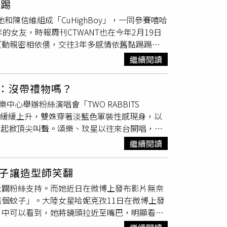
踢踢
天了好一會兒，才又十指緊扣散步去取車，看得
，兩人走回晚餐火鍋店附近的停車場取車，此時
鋼鐵、環保、土地開發等事業多年，他們也曾想
和陳信維組成「CuHighBoy」，一同參賽嘻哈
小吃店吃麵。（圖／本刊攝影組）去年10月黃
，顯然是對彼此很信任的關係，因莫允雯有近
未來因利益問題，生父母突然出現爭奪孩子，甚
女友，時報周刊CTWANT也在今年2月19日
店坐下點餐。隨後一名身穿藍色上衣的男子前來
伴回到住處。關於莫允雯與這名男子的關係，本
子是有必要的，但是有些個案也是要看實際情
動親密相依偎，交往3年多感情依舊黏踢踢。
時，在填飽肚子後便一起離開。過程中兩人他們
久了啦！很穩定。」對這段感情的態度相當大
「寄養轉收養」制度已考量兒童依附關係，寄養
，女友Bibi全程陪伴男友上工，可能太疲倦還打了
中應該是沒跟人晚餐，感情狀況也是單身，不太
十八歲禁止飲酒。※提醒您：吸菸有害健康、吸
繼續閱讀
家庭是否也能比照適用類似機制，衛福部未進一
一下伸展閃煙味。（圖／本刊攝影組）2月19日
被本刊拍到去新店的小吃店，邊吃邊親感情超好。
擺實驗室」相關成員結束直播工作後，與當天直播主持
與當時還是女友的邱姓彩妝師在位於新北市新店的
人：沒帶禮物嗎？
肚裝的女子，正是金陽交往已久的空姐女友
隔著口罩上演「安全之吻」，相當浪漫，雖然
心舉辦粉絲演唱會「TWO RABBITS
大樓門口就立即打了個大哈欠。金陽和友人講話不忘
也很接地氣，當晚小倆口吃的麵食，價位都在百
幕緩緩上升，雙姝穿著淡藍色軍裝性感現身，以
無人般親暱互動。（圖／本刊攝影組）金陽等一
妻。
」全場響起掀頂尖叫聲。頌樂、玟星以往來台開唱，幾
保持一小段微妙的距離，看來應是不想聞到菸
OO MOO們大家好，我們MMAMOO+帶來
一到Bibi身邊時，女友立刻小鳥依人般地貼
繼續閱讀
，大家覺得如何呢？」玟星接著用中文接話：「10月我
女友在前往騎車的路上只剩單獨兩人反而幾乎零
以來到高雄。」可愛的中文發音融化全場。玟星
著滑手機的Bibi對於金陽騎車急催油門一度
子讓造型師笑翻
MAMOO+「TWO RABBITS CODE」巡
本刊攝影組）縱使多位友人在旁，金陽和女友
大闢粉絲支持。而她近日在微博上發布影片無奈
位歌迷扮成聖誕老公公、兔女郎裝扮，玟星幽默虧
彷彿身邊沒有其他人似的，享受著兩人的甜蜜時
個蚊子」。大陸女星哈妮克孜11日在微博上發
嗎，沒有帶禮物嗎？」頌樂話鋒一轉透露，經紀
時間。金陽的空姐女友Bibi經常在社群上曬
片中可以看到，她將鏡頭拉近至嘴巴，明顯看見
「感動到哭哭了。」兩人中文實力好到上演脫口
互道別，金陽與女友步行離開，剛才還甜甜蜜蜜的
，
嘟起嘴
模仿鴨子表情包，逗得身旁工作人員哄
前才練習的，怕你們覺得我們是現場發揮。」玟
友Bibi更是手機幾乎不離手。兩人之後借了