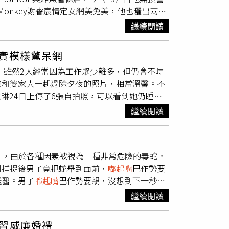
Monkey謝睿宸情定女網美兔美，他也曬出兩人
較悲觀，擔心如果現在2人有了Baby，會受到
曾拍到謝睿宸帶著兔美參加威廉與卓君澤的喜宴，
以稱此時，專心完成自己想要做的事情，目前的狀
繼續閱讀
對方是他「多年來的唯一，也是第一個女人」，
美（左）曾和謝睿宸（右）一起參加卓君澤與威
實模樣驚呆網
的限時動態，謝睿宸當時手托著兔美後仰的頭，
，雖然2人經常因為工作聚少離多，但仍會不時
公開情定對方。如今情定網紅女友兔美，34歲
京和婆家人一起過除夕夜的照片，相當溫馨。不
藝圈成為《模范棒棒堂》初始成員，當時在節目上
琳24日上傳了6張自拍照，可以看到她仍睡眼
BY2的姐姐、前「天氣女孩」妞妞傳出緋聞，
好，完全沒有任何瑕疵，她也在文中說出自己的
豐富，他的祖父是遠洋漁業赫赫有名的「魷魚大
繼續閱讀
琳說，「每次過年都會有個大吃大喝再還債的過
所屬承家企業則自2003年拓展漁業、冷凍倉
曝光後，許多人注意到的都是她凍齡的美貌，紛
1的LED燈是他們家設計的，謝睿宸過去曾接受訪
你超美根本看不出來」、「狀態超好，看起來只
餐飲業全來自父親的影響。謝睿宸長相帥氣加上
類之一，由於各種因素被視為一種非常危險的毒蛇。
利捕捉後男子竟把蛇舉到面前，
嘟起嘴
巴作勢要
送醫。男子
嘟起嘴
巴作勢要親，沒想到下一秒被
36推特）從網路畫面可見一名穿著黑色襯衫的男
繼續閱讀
一段和蛇親親的影片，下秒這條眼鏡王蛇反彈，
緊把蛇甩開，後退一大步。眼鏡蛇是世界知名的
習威廉婚禮