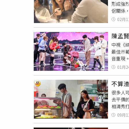
形成強
一幀！
侶關係
奮地蹦
愛。原
方家長
02月1
7點多
出生沒
人發生
此後親
陳孟
雯地雷
憂，原
中視《
頭都轉
負負！C
最佳示
攝影組
扶養孩
音重現
像個犯
得「無
「螢幕
氣，反
能直接
01月2
人歌聲
（圖／
生活上
「這首
口吃飽
託監護
不算
撩了談
著2人
們又不
很多人
孟賢一
點了根
曾兩度
去平價
不容易
拿著菸
只能回
相清秀
方，
嘟
笑容。
怎麼辦
揉捏著
了輕快
酒品選
規定，
09月1
刊攝影
視《綜
定的基
倆最擔
一盤麵
後男伴
母，只