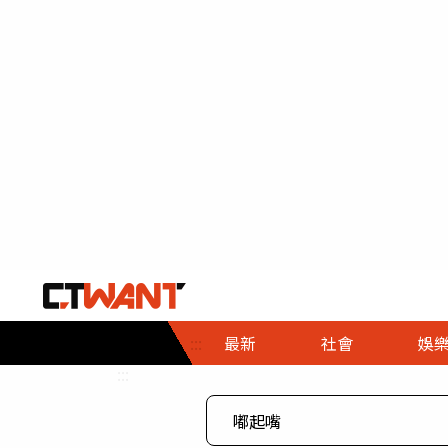
社會首頁
娛樂首頁
財經首頁
政
:::
最新
社會
娛
時事
即時
熱線
:::
直擊
大條
人物
調查
專題
３Ｃ