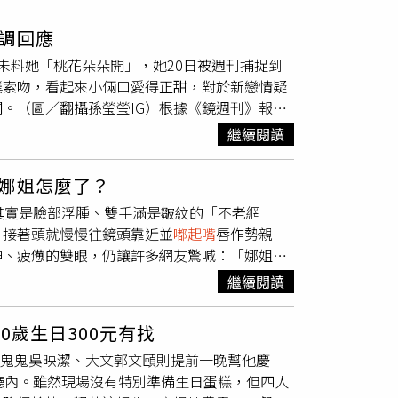
，「媽媽與兒子，每天愛你多一些」，照片中可
「SavvyFarm Life」表示，羊駝會吐
華倩已經57歲，但絲毫不減年輕時期的迷人風
調回應
貌，每次PO出總會引起騷動，先前，資深演員
未料她「桃花朵朵開」，她20日被週刊捕捉到
發文抒發心情，除此之外，她當時曬出美照，淡
撲索吻，看起來小倆口愛得正甜，對於新戀情疑
肌膚幾乎看不出有細孔，顯得相當有精神活力，
。（圖／翻攝孫瑩瑩IG）根據《鏡週刊》報
朝偉交往。（圖／翻攝自微博）被視為一代女神
如此，保時捷男的頭甚至還埋在副駕，整個人彷
順利，她曾連續6年獲得台灣和馬來西亞最受
繼續閱讀
時時刻刻上演同進同出戲碼，對於周遭友人算是
梁朝偉交往過6年，中間兩人剪不斷理還亂，
45歲的孫瑩瑩，外型仍相當亮麗青春，曾被日
倩嫁給富商，可惜2002年離婚、至今單身，而
娜姐怎麼了？
僅維持了5年就告吹，43歲時她梅開二度，嫁
生檢查後表示健康狀況良好，希望大家別緊張。
其實是臉部浮腫、雙手滿是皺紋的「不老網
，但孫瑩瑩起初選擇原諒，但兩人仍因聚少離多
頭，接著頭就慢慢往鏡頭靠近並
嘟起嘴
唇作勢親
nna竟出來爆料，李仕凡早知道孫瑩瑩用手機定位
神、疲憊的雙眼，仍讓許多網友驚喊：「娜姐怎
」。始終表態相信老公的孫瑩瑩在去年初無預警宣
罩」又身穿透明鏤空的短袖上衣，而她往前垂下的
未來，新的一年，新的開始，祝福我」，證實這段
繼續閱讀
嘟起大大的嘴唇，做出親吻的動作。但不知是拍
，不願多回應。
，加上她明顯疲態又無神的雙眼，以及
嘟起嘴
時
歲生日300元有找
、鬼鬼吳映潔、大文郭文頤則提前一晚幫他慶
」、「娜姐妳又喝茫了嗎？」還有網友不客氣的
廳內。雖然現場沒有特別準備生日蛋糕，但四人
片後就不是了」、「這讓我想起瑪丹娜在90年