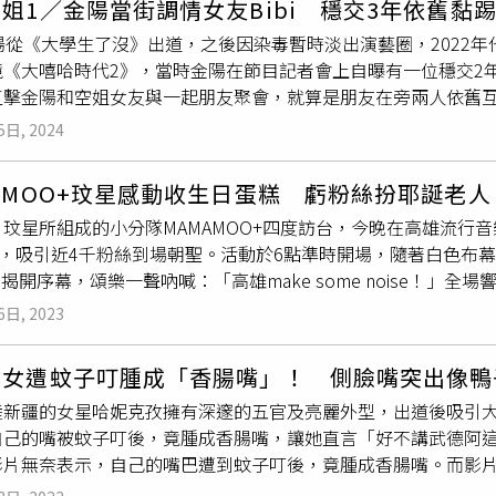
姐1／金陽當街調情女友Bibi 穩交3年依舊黏
歡。她還掏出手機和鄒序分享手機內容，吃完後仍在店裡坐著聊
後由莫允雯開車載男生返回自己住處。（圖／本刊攝影組）接著
才買的。」周桑指著家門口價值不菲的名車笑道。周氏夫妻經營
陽從《大學生了沒》出道，之後因染毒暫時淡出演藝圈，2022年他
後的兩人感情極好。黃露瑤去年被本刊拍到與一名男子在板橋一間
什麼人，莫允雯與男方雖未有太親暱的舉動，但肢體緊靠在一起
將部分土地與資產留給小樂，讓孩子長大後生活更有保障，但若
《大嘻哈時代2》，當時金陽在節目記者會上自曝有一位穩交2年的
結束登台演出後，搭車前往新北市捷運府中站附近，在一家小吃
公分的身高，在高大的男生旁邊也很登對，接著她便開車，載著男
子造成傷害，該怎麼辦？周桑說：「法律上保護像剴剴那樣的孩
直擊金陽和空姐女友與一起朋友聚會，就算是朋友在旁兩人依舊互
用餐過程中，彼此開心的有說有笑，看得出氣氛很好。不到半小
莫允雯經紀人：「那個男生是她的男友，是圈外人，他們交往滿
做對孩子最好的決定。」對此，衛福部社會及家庭署回應，現行
日金陽和「WaverLAB搖擺實驗室」工作夥伴結束直播工作離開
講不完的話，不過事後黃露瑤經紀人卻表示她當晚有活動，印象
提醒您，酒後不開車，安全有保障，飲酒過量，有害健康。未滿
與孩子建立穩定依附關係，可協助後續收養程序。但對於非寄養
5日, 2024
。（圖／本刊攝影組）金陽和友人們在路邊抽菸，Bibi就在一旁
到的是哪一位跟她吃飯。李淳2019年與當時還是女友的老婆曾
害己。
。
出頭，金陽、陳信維、丘必信、Denzel等「WaverLAB搖
本刊攝影組）2019年本刊曾捕捉到李淳在結束當天的活動後，
AMOO+玟星感動收生日蛋糕 虧粉絲扮耶誕老
董仔一起離開，而在這一行人中，一名頭戴粉紅色帽子，穿著露
館約會用餐，用餐過程中2人不顧旁人眼光，摸摸、親親全都來，
玟星所組成的小分隊MAMAMOO+四度訪台，今晚在高雄流行音樂中
。不知Bibi是否因為等待男友工作結束過程中略感疲累，她一出
為好萊塢大導演李安之子，但卻毫無驕貴之氣，約會吃飯的選擇
E」，吸引近4千粉絲到場朝聖。活動於6點準時開場，隨著白色布
友，兩人甜蜜蜜靠在一起看手機。（圖／本刊攝影組）兩人旁若
，倒是情趣滿滿最無價。如今2人也已完成終身大事結為幸福小夫
ri〉揭開序幕，頌樂一聲吶喊：「高雄make some noise！
出大樓門口後就直奔一旁的吸菸區，而女友Bibi則是和眾抽菸者
中文與粉絲對話，今日也不例外，頌樂打頭陣用中文問候：「高雄M
金陽則在朋友和女友間來回走動，就怕冷落某一方。來來回回的金陽
6日, 2023
迴『TWO RABBITS CODE』給大家，第一首歌〈Aniri〉
，拿著手機和男友分享有趣的內容。金陽和同行友人道別後，與
北演出過一次，當時覺得台灣MOO MOO們很棒，回去後也想可
（圖／本刊攝影組）兩人騎著共享機車離開，途中還發生小插曲，忙
美女遭蚊子叮腫成「香腸嘴」！ 側臉嘴突出像鴨
將迎來31歲生日，主辦單位準備小蛋糕提前祝賀。（圖／讀者提供）MA
還俏皮地
嘟起嘴
，看來對於男友不貼心地舉動有點不悅。（圖／
陸新疆的女星哈妮克孜擁有深邃的五官及亮麗外型，出道後吸引
動都會是前公布dress code顏色，高雄站為紅色，現場多
i依然聊得開心、有說有笑，不時也小打小鬧一下，增添生活情趣，
自己的嘴被蚊子叮後，竟腫成香腸嘴，讓她直言「好不講武德阿這
為是聖誕老公公、聖誕老奶奶來到現場了，但你們都是隻身前來
過當金陽再度回到朋友身邊聊天時，女生則獨自待在一旁滑手機打發
影片無奈表示，自己的嘴巴遭到蚊子叮後，竟腫成香腸嘴。而影
出開始前傳了現場粉絲的照片給兩人，她
嘟起嘴
表達感動心意：
照，放閃無極限。（圖／翻攝自Bibi IG）8點16分，眾人相
乎已腫成原本的兩倍大。哈妮克孜在影片中開玩笑將頭轉成側面
頌樂爆笑破哏：「你們可能不相信，這些（中文）是我們在公演
似激情過後，這一路上反而沒甚麼互動，有時還一前一後的走著，女