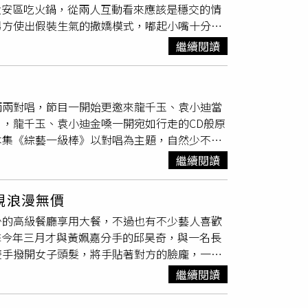
大安區吃火鍋，從兩人互動看來應該是穩交的情
起嘴
巴，周太則笑得露出一口白牙。眼前小樂興
男方使出假裝生氣的撒嬌模式，嘟起小嘴十分可
女兒的姊妹淘，17歲時懷孕，當時生父因遭女
立刻
嘟起嘴
來。（圖／本刊攝影組）2月6日晚間
告破局，雙方也各自另組家庭。周太續指，小樂
繼續閱讀
從互動來看就像是老夫老妻般熟悉。席間，兩
孩子，沒想到這一托付，竟成了命運的轉折點，
有什麼不當行為微微惹怒了莫允雯，頓時讓莫允
緣的愛改寫了小樂的人生，但幸福之下卻暗藏隱
不當。莫允雯指向男伴似乎在示意他下不為例，
，讓想合法地成為小樂父母的周氏夫妻只能徒呼
兩兩對唱，節目一開始更邀來龍千玉、袁小迪當
撒嬌，不過男方仍摸摸鼻子沒回嘴。（圖／本刊
保障法》第16條規定，當生父母或監護人因故無法
，龍千玉、袁小迪金嗓一開宛如行走的CD般原
還指著繼續震攝著男方好幾秒才收回。而男方則
收養人，不外乎為防堵販嬰與人口買賣，但卻搞
本集《綜藝一級棒》以對唱為主題，自然少不了
的她，抱怨的過程中嘟起了嘴，看起來不像在生
構登記意願，再透過媒合程序尋找孩子，而且不
大讚：「無懈可擊！聽的時候差點忘了呼吸，兩
餐廳，男伴貼心回頭留意莫允雯有沒有跟上。
待。因此，像小樂這樣存在穩定依附關係、實際
繼續閱讀
太棒了。」袁小迪同樣也被兩人歌聲所感染：
邊陪著。（圖／本刊攝影組）8點出頭，小倆
令周氏夫妻感到絕望！周氏夫妻目前僅具有「委
登場，兩人合唱〈雪中紅〉，間奏時陳孟賢順手
下台階後還不忘再度回頭確定對方是否跟上，接
度卡關。（圖／周志龍攝）周桑無奈地說：「我
親浪漫無價
賢還把談詩玲擁入懷中。談詩玲健壯則是偷親陳
2人在人來人往的忠孝東路街頭停下腳步，男的
」為了讓一家人真正成為法律上的家人，夫妻倆
少的高級餐廳享用大餐，不過也有不少藝人喜歡
初吻，這要包紅包給我。」談詩玲則笑回：「好
男伴身邊。滿足煙癮後，男生彈掉菸頭並踩熄，
，法院已「不再受理」私下協議的收出養案件，
擊今年三月才與黃姵嘉分手的邱昊奇，與一名長
愛你一千一萬年〉，唱到最後陳孟賢突然拉住對
挑到同款喜歡的酒，莫允雯與男方很有默契展現
去媒合機構，結果最後收養不到他，被別人帶走
雙手撥開女子頭髮，將手貼著對方的臉龐，一陣
，讓全場笑翻。而銀色夫妻檔郭婷筠、彭正，選
他們挑選酒品的過程中，不時可以看出雙方對
妻目前僅是小樂的「委託監護人」，依《民法》
捕捉到去台北市知名涼麵店享用宵夜。（圖／本
再生一個。完整內容就在25日周六晚間8點中
可以確定雙方應該已經是穩交關係，感情上有一
，但涉及重大醫療決定時，權限仍被限縮。夫妻
繼續閱讀
南京東路五段的宵夜涼麵名店用餐，小倆口共食
飾店逛了一圈，最終並沒有挑選商品帶走。隨
術同意書或重要醫療文件時，一旦聯繫不上生父
深情對望，李沐還
嘟起嘴
唇撒嬌，模樣十分可愛
親密的舉動，但去牽車時四下無人兩人僅靠在一
讓兩人心如刀割。「你看那台悍馬，就是因為小