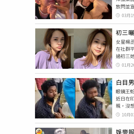
放閃並宣
副業能穩
親密合照
新冠疫
03月1
當時就
態很完
甜蜜認
初三
廉婚禮
女星楊
兔美則
在社群
的他也
過初三
有「小
惺忪的
而他在
01月2
煩惱，
王」謝
程，很
儲、LE
白目
紛驚嘆
問，透
眼鏡王蛇
事業有成，交友廣闊
近日在
Richard 
親，沒
眼鏡王蛇
10月0
子，徒
用力的
娛樂