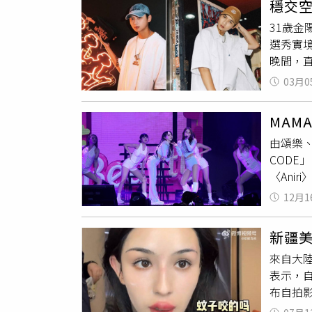
穩交空
討人喜
起，隨
樂喜歡
31歲金
出復合
四周沒
過未來
選秀實境
露瑤在
170
至對孩
晚間，
會合，
刊詢問
況，來
本月19
也是有
方。※
家庭若
03月0
個大呵欠
清楚拍
菸害人
步說明
晚間8點
（圖／
MAM
人之一
一家麵
由頌樂、
Bibi
李淳身
COD
關心女
元低價
〈Ani
行人走
乎全程用
味，而
12月1
了亞洲巡
近金陽
們在台
互動。
新疆
（中）即
受驚，
來自大
演每場活
Bib
表示，
「還以
光，不
布自拍
人在演
出兩人合
上唇幾
秀，但
兩人看