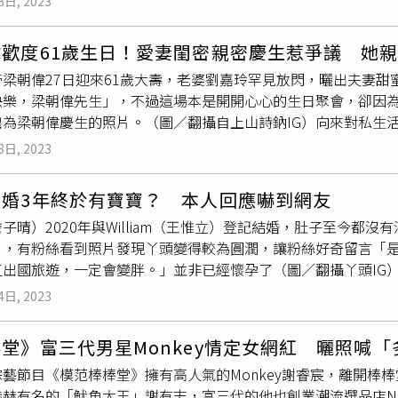
3日, 2023
。（圖／微博）不過事後哈妮克孜也開玩笑將頭轉成側面，
嘟起
回答：「這是秘密啦！」她們7月曾來到高雄參加啤酒節，MOO 
享機車當作代步工具，等候紅燈時，Bibi依然忙著滑手機。綠燈
當哈妮克孜聽到造型師們誇張的笑聲後，正在做造型的她傻眼抬
港機場等待，頌樂愧疚地說：「真的很驚訝，MOO MOO等我們
還大吃一驚，接著還
嘟起嘴
，對於男友不貼心的舉動略顯不悅，
偉歡度61歲生日！愛妻閨密親密慶生惹爭議 她
許多粉絲紛紛留言表示「還以為妳跟鴨子是雙胞胎」、「哈哈哈
歉。」她接著切換台語「拍謝啦！」全場歌迷皆回答「沒關係」
（圖／翻攝自郭書瑤 IG）金陽（右）和陳信維（左）曾一同參賽
帝梁朝偉27日迎來61歲大壽，老婆劉嘉玲罕見放閃，曬出夫妻
呀」、「又心疼又好笑，這樣只能明天在進行拍攝工作了吧？」、
，可能會成為傳奇場喔。」頌樂自爆演出前惡補中文，搞笑表示
陽曾與藝人郭書瑤（瑤瑤）談過一段姊弟戀，2015年被警方查獲
快樂，梁朝偉先生」，不過這場本是開開心心的生日聚會，卻因
會帶來多首經典歌曲〈Starry Night 〉、〈GGBB〉、〈BAD
創演藝事業，2017年也與郭書瑤分手並淡出演藝圈，回歸跳舞本
為梁朝偉慶生的照片。（圖／翻攝自上山詩鈉IG）向來對私生活
還有精彩的隨機舞蹈互動，從aespa、(G)I-DLE、IVE跳到N
受訪時提到女友Bibi小自己2歲，兩人感情相當穩定，但還沒到結
婆劉嘉玲公開放閃，不但端著蛋糕親密合體，還做出「嘟嘴」的
著在安可表演不忘唱跳MAMAMOO組曲〈DINGGA〉、〈HIP〉、
宣示主權。《CTWANT》提醒您：提醒您：吸菸有害健康、吸
8日, 2023
嘉玲的閨密上山詩鈉(Anna Ueyama)在個人賬號上公開曬
場巡演的dress code是紅色，見到多位歌迷扮成聖誕老公
」，引發網友熱議，從照片可見，身穿淺色外套的梁朝偉，搭配
供）玟星即將在12月22日迎來31歲生日，主辦單位也在飯店
結婚3年終於有寶寶？ 本人回應嚇到網友
糕；而上山詩鈉則是雙手抱過梁朝偉的腦袋，主動
嘟起嘴
巴親吻
食雞排、港園牛肉麵，後台特地送入佳餚讓兩人享用，MOO MO
子晴）2020年與William（王惟立）登記結婚，肚子至今都沒有消
情。（圖／翻攝自上山詩鈉IG）不過更誇張的是，上山詩鈉是整
她們玩耍，更送上高雄道地名產猜心泡芙。
片，有粉絲看到照片發現丫頭變得較為圓潤，讓粉絲好奇留言「
偉的脖子，連腿也是抬起來，用力纏繞著梁朝偉的身體，照片中
出國旅遊，一定會變胖。」並非已經懷孕了（圖／翻攝丫頭IG）
巴都合不上了，更顯得有點不知所措，引發外界認為「這位閨密未
馬尼拉旅遊的自拍照，照片中可以看到丫頭精心化妝過，也把太
，她是曹查理的外甥女、張智霖的表姐、張國榮的摯友，她與梅艷
4日, 2023
，搭配淺綠色上衣，襯托出白裡透紅的粉嫩肌膚，讓粉絲想到丫
號稱「九龍女」。上山詩鈉淡出娛樂圈後轉戰保險業，現為AIA
拉，好想每個月都來」。照片一PO上網後，引發粉絲特別關心，
保密，不少大明星都是她的客戶。對於這次上山詩鈉曬出梁朝偉
堂》富三代男星Monkey情定女網紅 曬照喊
上，丫頭回應「不是草莓啦！是被蚊子叮的，感覺很癢」。一樣
是因為兩人的好交情，所以才能在合照時「如此Chill」。
綜藝節目《模范棒棒堂》擁有高人氣的Monkey謝睿宸，離開棒
留言問道「丫頭是不是懷孕了？」丫頭則是親自回應粉絲留言，
赫有名的「魷魚大王」謝有志，富三代的他也創業潮流選品店NE.
懷孕」說再次落空。根據媒體透露，2021年時丫頭曾想和老公