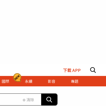
下載 APP
國際
永續
影音
專題
⊗ 清除