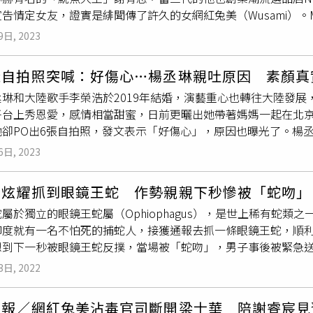
告情定女友，證實是緋聞傳了許久的女網紅兔美（Wusami）。
定一些再討論Baby一事。丫頭也曾在節目上透露「老公的個性比
。（圖／報系資料照、翻攝自謝睿宸IG）《CTWANT》過去
情的影響。」因此目前Baby的計畫暫時先延後，丫頭也表示可
9日, 2023
被認為是見習婚禮，如今謝睿宸高調曬出兩人親密合照，並寫下
美，不希望被其他的事情給綁住了。
定對方是一生摯愛，不少藝人親友也紛紛按讚留言祝福兩人。兔
曬自拍照突喊：好傷心…楊丞琳親吐原因 素顏真
。（圖／本刊攝影組）過去兩人就曾分別在IG上貼出威廉婚禮中
丞琳和大陸歌手李榮浩於2019年結婚，演藝重心也轉往大陸發展
對著謝睿宸
嘟起嘴
唇撒嬌索吻，親密互動完全不避嫌，如今也正式
平台上秀恩愛，感情相當甜蜜，日前更曬出她帶著媽媽一起在北
將定下來步入婚姻。（圖／翻攝自謝睿宸IG）謝睿宸16歲進演
她卻PO出6張自拍照，發文表示「好傷心」，原因也曝光了。楊丞
陳冠希」的封號，長相帥氣的他桃花緋聞也不間斷，過去曾和女團
樣子，其中一張還
嘟起嘴
巴，不過素顏入鏡的她皮膚狀況仍非常
《棒棒堂》後也到了日本、美國讀書，另外他的家庭背景也相當
6日, 2023
「年初三了，從除夕到今天，我胖了快兩公斤，好傷心。」楊丞
有志，祖父所屬穩發漁業還擁有至少三艘遠洋漁船，而父親謝承濂
是辛苦，超羨慕吃不胖的人們，你們也有同樣的困擾嗎？」照片
D燈光設計與家庭智能住宅等事業，LED最有名個案就是台北10
男炫耀抓到眼鏡王蛇 作勢親親下秒慘被「蛇吻」
表示「這簡直比女大學生還嫩」、「皮膚太好了吧」、「沒關係
露原本唸牙醫的他，按理是該當牙醫，但之所以投入時尚產業、
屬於獨立的眼鏡王蛇屬（Ophiophagus），是世上稀有蛇
有18歲」。 View this post on Instagram A post shared by @rainie77
的他一直都是緋聞製造機。（圖／報系資料照） View this post on Instagram A post shared by
印度就有一名不怕死的捕蛇人，接獲通報去抓一條眼鏡王蛇，順
F. Hsieh (@topia_rfh)
想到下一秒被眼鏡王蛇反撲，當場被「蛇吻」，男子事後被緊急
反撲，當場被「蛇吻」。（圖／翻攝自@AmmadJadoon67
3日, 2022
手抓住一條眼睛王蛇，他
嘟起嘴
巴把蛇靠近自己的臉，想要留下
扭頭一轉，往男子的嘴唇上咬了一口，嚇得眾人驚呼，男子也趕
報報／網紅兔美沾毒官司斷開梁士華 陪謝睿宸見