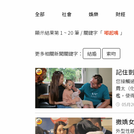
人物
汽車
全部
社會
娛樂
財經
專欄
房產新勢力
顯示結果第 1 ~ 20 筆 / 關鍵字「
嘟起嘴
」
更多相關新聞關鍵字：
結婚
索吻
記住
您接觸
周太（
檻，使
貼畫。
05月2
的笑容
深厚情
撒嬌
「這是
外型性
玩整晚