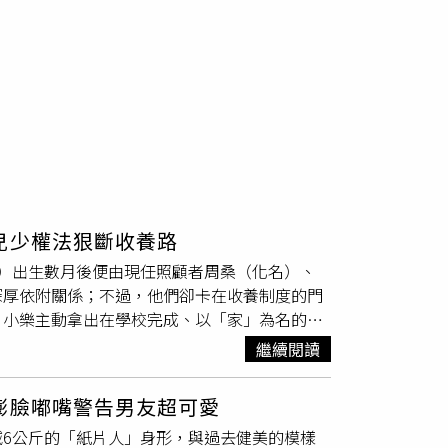
兒少權法狠斷收養路
）出生數月後便由現任照顧者周桑（化名）、
深厚依附關係；不過，他們卻卡在收養制度的門
。小樂主動拿出在學校完成、以「家」為名的拼
太的脖子親吻，一旁的「阿公」周桑露出幸福
繼續閱讀
到上學一路陪伴成長，如今一家三口早已建立
成、以「家」為主題的拼貼畫，靦腆地介紹：
膨臉嘟嘴警告男友超可愛
自己最喜歡和「阿公」周桑到家附近的游泳池瘋
6公斤的「紙片人」身形，與過去健美的模樣
「阿嬤」周太手機畫面，直呼這是自己最喜歡的