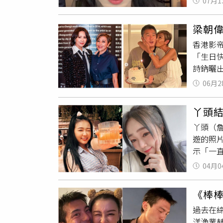
07月1
堂大笑
星驚訝
一輛共
笑。而
迷在小
心不穩
梁朝
出也引
有點抱
戀情。
香港影
女可愛
高雄場
供）金
「生日
族」。
供）演唱
歉，重
詩鈉曬出
台，場上
時代2》
年的老
熱烈，接
照放閃，
06月2
未料，劉
句點。這
「火辣
／讀者提
丫頭
己的蛋
台灣美
丫頭（詹
著好交
遊戲供
遊的照
著梁朝
示「一直
眼，嘴
菲律賓
山安娜
04月0
皮可愛
花旦，
愛馬尼
為明星
《棒棒
小紅包
清楚，這
過去在
驚喜，
洋漁業赫
期待的「