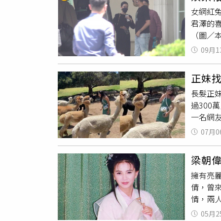
劇毒蛇
女網紅兔
伴羅尼（
君澤的
王蛇。
（圖／
醫院治
的還有
尺），
09月1
美這一
棲息於
完，謝
的傷害
正妹
動態，
長髮正妹
在後方
過30
喜宴上
一名網友
段關係
名正妹
他們同
07月0
國外有
訴，但
這精采
落石出，
梁朝
正妹被「
蹤影，
擁有亮
麼？一
潮牌。
倩，曾
親吻，
情，兩人
「最後
美貌讓
發現被
05月2