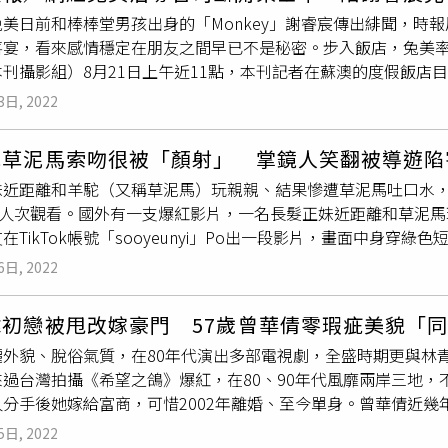
類。（圖／達志／美聯社） 據《印度斯坦時報》報導，這名被咬的
美日前和棒棒堂男孩出身的「Monkey」謝睿宸傳出緋聞，時報
Roni）接獲通知，前往卡納塔克邦希莫加縣的城鎮巴德拉瓦蒂（Bh
喜宴，看來感情穩定在朋友之間早已不是秘密。步入飯店，兔美
艾力克斯認為可以控制這條眼鏡王蛇，於是他抓到蛇後開心錄影
本刊攝影組）8月21日上午近11點，本刊記者在蘇澳的度假飯店
療保住一命，這條眼鏡王蛇也被帶到郊外野放。眼鏡王蛇是世界上體
謝睿宸與兔美這對緋聞男女，不過兔美剛下車，手上就拿著一大
分布於喜馬拉雅山脈南麓、印度東北部與西南沿海地區、中國華
3日, 2022
對與敖犬及他的空姐女友FaFa一起走進宴會廳，謝睿宸還將手貼
樹林中，以其他蛇為主食。無論面對哪種獵物，眼鏡王蛇都會先
睿宸轉身找女友，還手貼在兔美後背擁著對方入場。（圖／本刊攝
，此外，毒液也可以預先消化獵物。
找草泥馬索吻很被「顏射」 掌鏡人笑翻被導遊陷
只見謝睿宸手托著兔美後仰的頭，兔美則對著謝睿宸
嘟起嘴
唇撒
近距離和羊駝（又稱草泥馬）玩親親、結果慘遭草泥馬吐口水，這
的廖允杰還對著鏡頭手比中指，可見身邊的朋友對這對情侶熱戀
0萬人次觀看。國外有一支爆紅影片，一名長髮正妹近距離和草泥
公開放閃，身後的廖允杰還開玩笑比出中指。（圖／取自謝睿宸I
在TikTok帳號「sooyeunyi」Po出一段影片，畫面中身
已經非常公開。（圖／取自兔美IG）兔美過去與謝欣穎前未婚夫
靠近，並
嘟起嘴
巴要索吻時，沒想到下一秒草泥馬竟從口中吐出
居的愛巢搜出海量毒品，兔美坦承毒品是她持有，堅稱與男方無
6日, 2022
一支爆紅影片，一名長髮正妹近距離和草泥馬玩親親，結果被草
因持有毒品，被依持有第一級毒品罪嫌，判處4個月徒刑，得易科
一刻，在鏡頭後方狂笑，而遭洋駝「顏射」的正妹則是一陣驚呆
小倆口的戀情似乎也跟著告吹，兔美去年底被本刊直擊開心Cos
偉初戀被甩改嫁豪門 57歲曾華倩零瑕疵美貌「
顏射」的影片發布到Til Tok後，狂吸360萬人觀看，共計1
看來小倆口應分手好一段時日。謝睿宸過去曾以藝名「Monkey
麗外貌、脫俗氣質，在80年代演出多部電視劇，全盛時期更與林
個吻嗎？」「重播了好幾次」「其他羊駝也被嚇到，好好笑」。根
（圖／取自謝睿宸IG）雖然去年捲入涉毒風波，但兔美生活依舊精
來過台灣拍攝《希望之鴿》爆紅，在80、90年代風靡兩岸三地，
並po出現場告示牌，其中最後一點就是要遊客「玩得開心，並享
分手後她嫁給富商，可惜2002年離婚、至今單身。曾華倩近幾
一點是最重要的」，這名正妹表示當下真的快哭了，因為太相信導
人讚嘆連連。曾華倩和23歲兒子林浩賢合影，照片雖有些模糊，
導遊整，臉上留下的不是羊駝的甜唇，而是滿滿的口水。原Po分
5日, 2022