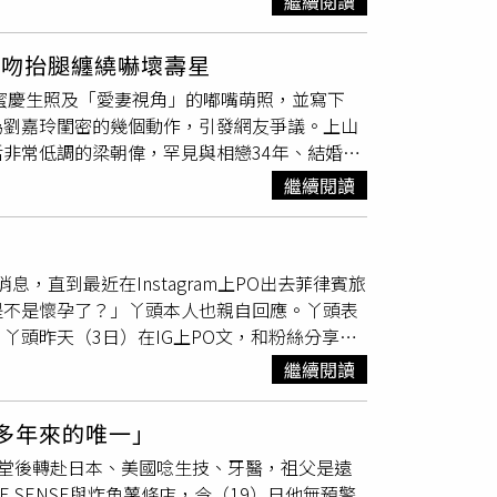
繼續閱讀
嘴
模仿鴨子表情包，逗得身旁工作人員哄堂大
MOO熱情感染著兩人，就連抵達時都有破百位歌
起步時，金陽油門催下去，讓後座的女友一時重
頭，直呼「妳笑的未免也太大聲了吧」。影片一
很久，但因為我們馬上要出發，所以當下對你們
之後兩人就騎車離開。金陽曾與郭書瑤有過一段
親吻抬腿纏繞嚇壞壽星
哈哈對不起，我真的忍不住笑出來」、「笨蛋美
，高雄粉絲的熱情破表，令兩人直呼：「今天的
嘻哈選秀實境《大嘻哈時代2》。（圖／三立提
甜蜜慶生照及「愛妻視角」的嘟嘴萌照，並寫下
「蚊子怎麼把妳的嘴唇叮成這樣，我要滅牠9
很怕大家以為他們是現場發揮。（圖／讀者提
持有、吸食⼤⿇，在記者會上5度鞠躬落淚道
為劉嘉玲閨密的幾個動作，引發網友爭議。上山
A BOOM〉等演出，頌樂、玟星也輪番獻上solo舞
行、在校園教課，也曾發行過EP，他在《大嘻哈
非常低調的梁朝偉，罕見與相戀34年、結婚15
ewJeans的熱門夯曲，全場歌迷大飽眼福，氣氛超
婚階段，而女友Bibi也經常在社群上曬出兩人合
可愛表情，讓粉絲直呼影帝真的變得不一樣了，
〈Décalcomanie〉，活動毫無冷場完美畫下
繼續閱讀
菸害人害己。
了幾張自己參加梁朝偉的生日聚會照片，照片太過
公、兔女郎，玟星幽默虧「沒有帶禮物嗎？」。（圖
著低調的牛仔褲，一副居家舒適打扮，手捧著自
裡準備了小蛋糕提前祝賀。兩人四度抵台，難忘懷
了梁朝偉的臉蛋。上山詩鈉與劉嘉玲、梁朝偉有
O（官方粉絲名稱）也準備了夾娃娃機、套圈圈
息，直到最近在Instagram上PO出去菲律賓旅
個人都趴在了梁朝偉的身上，不光用手使勁纏繞
是不是懷孕了？」丫頭本人也親自回應。丫頭表
的梁朝偉似乎也被她的「大尺度」嚇到，睜大雙
丫頭昨天（3日）在IG上PO文，和粉絲分享去
免太Over了」！中日混血兒的上山詩鈉原名上
陽眼鏡俏皮的往下拉，並
嘟起嘴
巴，照片十分俏
芳、劉嘉玲、曾華倩、吳君如等人同為TVB的
繼續閱讀
頭年輕時在黑澀會美眉的樣子，丫頭也寫出「我
保險的資深區域經理，她透過圈內的關係，加上能
將目光全部放在丫頭脖子上那顆激似「草莓」的
的慶生照，因為尺度問題引發爭議，但圈內人很
「多年來的唯一」
非常關心丫頭的粉絲看到照片圓潤了不少，非常
棒堂後轉赴日本、美國唸生技、牙醫，祖父是遠
表示「一直出國旅遊，一定會變胖的。」讓粉絲
SENSE與炸魚薯條店，今（19）日他無預警
有個小Baby，但是雙方工作繁忙，丫頭也期盼