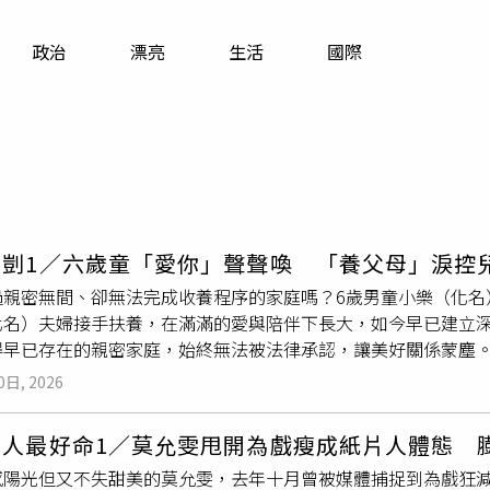
寵物
政治
漂亮
生活
國際
運勢
運動
梅酒
剴剴1／六歲童「愛你」聲聲喚 「養父母」淚控
過親密無間、卻無法完成收養程序的家庭嗎？6歲男童小樂（化名
化名）夫婦接手扶養，在滿滿的愛與陪伴下長大，如今早已建立
得早已存在的親密家庭，始終無法被法律承認，讓美好關係蒙塵
（圖／周志龍攝）「我愛你！」6歲的小樂雙手環抱著「阿嬤」周
0日, 2026
，這是他們一家的日常，他們夫妻養育小樂6年了，從奶粉、看病
感。面對CTWANT記者採訪，小樂還主動從房間裡翻出在學校完
女人最好命1／莫允雯甩開為戲瘦成紙片人體態 
阿公（周桑）、這是阿嬤（周太）、這是我！」小樂興奮地說，
感陽光但又不失甜美的莫允雯，去年十月曾被媒體捕捉到為戲狂減
，也喜歡和家人全台灣走透透，他還抓著記者的手臂興奮地指向