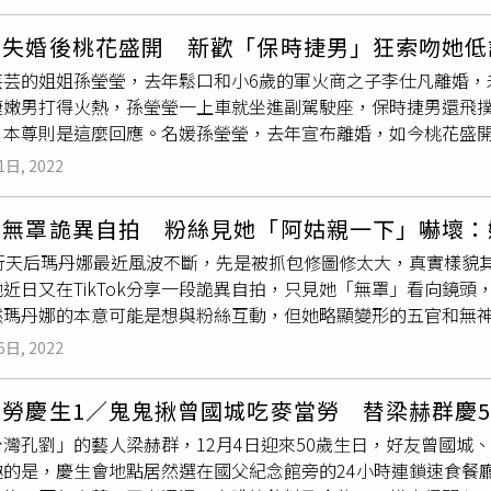
在微博曬出和23歲兒子林浩賢的合照並在微博寫下對愛子的關心
親人溫馴的動物，但吐口水這樣的行為的原因有很多，根據畜牧資訊網站
倩在兒子背後
嘟起嘴
巴，比出勝利手勢，不過讓網友驚嘆的是，曾
原因，包括自我防衛、競爭食物，或是嚇阻不斷進逼的公羊駝。
瑩失婚後桃花盛開 新歡「保時捷男」狂索吻她低
框兒子簡直宛如是對姊弟。事實上，曾華倩經常分享自身的凍齡美
芸芸的姐姐孫瑩瑩，去年鬆口和小6歲的軍火商之子李仕凡離婚，
無預警在防疫旅館猝逝，眾演藝圈人士紛紛表示哀悼，曾華倩也
捷嫩男打得火熱，孫瑩瑩一上車就坐進副駕駛座，保時捷男還飛
模樣依舊楚楚動人，五官輪廓都非常標誌，雙眼明媚閃耀，臉上
，本尊則是這麼回應。名媛孫瑩瑩，去年宣布離婚，如今桃花盛開
色口紅更增添不少氣色，依舊有當年的美麗風采。曾華倩曾和梁
時捷男
嘟起嘴
來向孫瑩瑩索吻，上演情侶之間的熱戀日常；不僅
倩，代表作包括《雪山飛狐》、《青春差館》等，星途可說是十分
1日, 2022
撒嬌狀態，目測疑似「姐弟戀」，孫瑩瑩不只結交新歡，兩人還
星殊榮，不過星途走得順遂的她，感情路卻相當坎坷，曾華倩曾與
開兩人關係。孫瑩瑩去年宣布和李仕凡離婚。（圖／報系資料照）
最後梁朝偉情歸劉嘉玲，曾華倩只能黯然離去。兩人分手後，曾華
娜無罩詭異自拍 粉絲見她「阿姑親一下」嚇壞：
「奇蹟40歲美魔女」，她首段婚姻嫁給電腦工程師，生下一子，但
018年曾傳出疑似中風前兆，不過事後她澄清只是感冒，經過醫
流行天后瑪丹娜最近風波不斷，先是被抓包修圖修太大，真實樣貌
億的軍火商之子李仕凡，未料男方多次傳出和別的女性過從甚密
近日又在TikTok分享一段詭異自拍，只見她「無罩」看向鏡
019年週刊更被爆料早就過著無性婚姻3年。沒想到第三者Joa
然瑪丹娜的本意可能是想與粉絲互動，但她略顯變形的五官和無
Joanna更毒舌表示，李仕凡已經3年完全不想碰那個「阿姨
瑪丹娜近日在TikToK上曬出這段10幾秒的短片，只見她「無
2021我單身了，謝謝在我生命中出現過的人，我會勇敢的面對
6日, 2022
子剛好遮住胸前兩點，接著就看到她緩慢地將臉移向鏡頭，最後
姻畫下句點，如今孫瑩瑩傳來好消息，對此當事人僅表示她想低調
影響或是濾鏡關係，瑪丹娜的雙頰看起來比過去豐腴卻也更詭異
勞慶生1／鬼鬼揪曾國城吃麥當勞 替梁赫群慶50
這段影片看起來更加詭異。 @madonna ♬ original sound - madonna 影片曝光後雖迅速累積
台灣孔劉」的藝人梁赫群，12月4日迎來50歲生日，好友曾國城
萬人次觀看，但許多網友留言驚呼：「娜姐怎麼了」、「妳還好嗎
趣的是，慶生會地點居然選在國父紀念館旁的24小時連鎖速食餐
「這影片讓我作嘔」、「我從小就是瑪丹娜的粉絲，但看完這支影