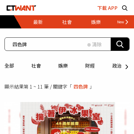
跳至主要內容區塊
下載 APP
最新
社會
娛樂
財經
⊗ 清除
全部
社會
娛樂
財經
政治
顯示結果第 1 ~ 11 筆 / 關鍵字「
四色牌
」