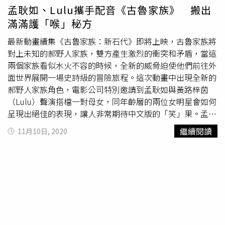
孟耿如、Lulu攜手配音《古魯家族》 搬出
滿滿護「喉」秘方
最新動畫續集《古魯家族：新石代》即將上映，古魯家族將
對上未知的郝野人家族，雙方產生激烈的衝突和矛盾，當這
兩個家族看似水火不容的時候，全新的威脅迫使他們前往外
面世界展開一場史詩級的冒險旅程。這次動畫中出現全新的
郝野人家族角色，電影公司特別邀請到孟耿如與黃路梓茵
（Lulu）聲演搭檔一對母女，同年齡層的兩位女明星會如何
呈現出絕佳的表現，讓人非常期待中文版的「笑」果。孟耿
如首次參與好萊塢動畫配音。（圖／UIP提供）孟耿如談到
繼續閱讀
11月10日, 2020
首次參與好萊塢動畫配音，因為有很多未知數，一開始有些
疑惑，想說為什麼會找她來配音，錄音前也不太知道該準備
什麼，只是盡量不碰甜、炸、辣，吃清淡一點，以前在演舞
台劇的時候會特別吃一個很厲害的蜂蜜來開嗓潤喉，效果很
好所以就去買來吃。原本她很想要配郝野人家族的女兒棠棠
一角，擔心怕配媽媽希旺的角色會太年輕，如果是配棠棠就
會很可愛，還在家做了很多棠棠的功課。Lulu第二次參與好
萊塢動畫的配音。（圖／UIP提供）後來進錄音室配音，才