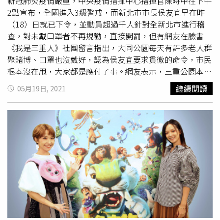
新冠肺炎疫情嚴重，中央疫情指揮中心指揮官陳時中在下午
2點宣布，全國進入3級警戒，而新北市市長侯友宜早在昨
（18）日就已下令，並動員超過千人針對全新北市進行稽
查，對未戴口罩者不再規勸，直接開罰，但有網友在臉書
《我是三重人》社團留言指出，大同公園每天有許多老人群
聚賭博、口罩也沒戴好，認為侯友宜要求貫徹的命令，市民
根本沒在甩，大家都是應付了事。網友表示，三重公園本來
就有不少老人會群聚聊天，有時候也會玩
四色牌
、下棋等，
繼續閱讀
05月19日, 2021
但最近疫情嚴重，有些老人家還是未戴口罩、有些則是沒正
確戴上，僅掛在下巴，完全忽略防疫規範。有不少網友隨即
到侯友宜臉書專頁陳情表示，要市府拿出魄力行使公權力，
不然就封閉公園，也有人認為這些老人家可能還不知道疫情
的嚴正性，所以才完全無視政令。