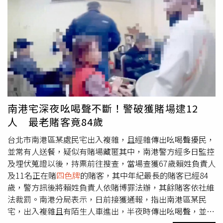
費舉辦世界首映。呼應片中純樸復古的喜劇氛圍，影視聽中
心將新莊戶外廣場打造成「揣著伊冰果室」，將經典台語片
片名結合台灣人最難抵抗的諧音哏，一系列「台語片冰果菜
單」開啟Bingo闖關情境遊戲。關主「冰果室老闆鳳梨媽」
展開尋人任務，搭配台語小教室的延伸活動，盼能在寓教於
樂的氣氛中深入淺出演繹台語電影史。「揣看覓市集」有
「人生相談所」攤位聊心事。（圖／國家影視廳中心）如果
你是喜歡單獨看展、安靜看電影的I人，也歡迎來到「揣看
覓市集」逛逛選物，或是找「人生相談所」的攤位來一次唸
南港宅深夜吆喝聲不斷！警破獲賭場逮12
歌占卜、塔羅抽牌聊聊心事。在闔家同樂的週末假期，「揣
人 最老賭客竟84歲
著伊冰果室」更規劃了精彩的全齡行程，讓大人小孩都能盡
興參與！「罐頭開講」以輕鬆的街頭講堂分享台灣飲食文化
台北市南港區某處民宅出入複雜，且經雜傳出吆喝聲擾民，
魅力，「集氣小賣所」對你發出腦洞大開台語氣球謎題」挑
並常有人送餐，疑似有賭場藏匿其中，南港警方經多日監控
戰！還有吹泡泡的「冰果泡友聚」、適合揪團PK的「做伙
及埋伏蒐證以後，持票前往搜查，當場查獲67歲賴姓負責人
拍
四色牌
」，以及咖啡擴香石、剪紙冰果室等體驗工作坊。
及11名正在賭
四色牌
的賭客，其中年紀最長的賭客已經84
「揣看覓市集」的攤商也呼應活動主題，以台語與現場民眾
歲，警方訊後將賴姓負責人依賭博罪法辦，其餘賭客依社維
互動！歡迎大家一邊學台語，同時從白天一路暢玩到晚上。
法裁罰。南港分局表示，日前接獲通報，指出南港區某民
宅，出入複雜且有陌生人車進出，半夜時傳出吆喝聲，並且
疑似有常有便當業來往負責送餐，質疑該處藏匿賭場，在經