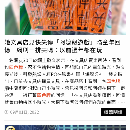
每部片都有想要挑戰的東西，我就是試著走完它。」《神人
的給予綠牌在綠區等待，已經OHCA的直接給黑卡，重傷的
之家》將於11月25全台上映。
給紅卡，次重傷給黃卡，救援能量依序為紅黃綠黑，但根據
戰場、公共場合 等不同情況又不同的救援順序。」原PO指
出，台灣是FF/EMT合併制度，消防員跟救護人員有共同身
分，「好處就是應對這種大型災難，現場處理重傷傷患的時
候，撇除救護班的救護人員，優先處理重傷病患，只要大量
她文具店見快失傳「阿嬤級遊戲」陷童年回
消防人員投入，每個都能在現場至少幫黑卡傷患做CPR。」
憶 網刷一排共鳴：以前過年都在玩
原PO表示，如果民眾窒息5到10分鐘後，腦部救會有不可逆
的傷害，但醫護到現場接觸到患者，可能已經超過10分鐘
一名網友30日於網上發文表示，在文具店買東西時，看到一
了，而在救援時也不太會用電擊復甦。談到台灣的大型災
包
四色牌
，忍不住睹物生情，回想起自己的童年時光。貼文
難，原PO說，「我參與過的以八一氣爆來說，現場雖然也
曝光後，引發熱議。原PO在臉書社團「爆廢公社」發文指
是大傷，但是路人基本上都避開了，現場檢傷發牌相對簡
出，日前去文具店採買文具，在商品架上看到一包
四色牌
，
單，普悠瑪事件雖然受困地點狹窄，但是列車都有車窗車門
腦中隨即回想起自己小時候，曾見過阿公和阿嬤在樹下一邊
可以破壞，不至於到營救困難的地步。」原PO強調，「台
乘涼，一邊打著
四色牌
的回憶，「在文具店看到這個，回憶
灣目前沒有發生過嚴重的踩踏事件，所以在祈福之餘能借鏡
就會自動帶回小時候，大樹下看阿公阿嬤們在玩的畫面，這
一下是很好的，目前踩踏事件也沒有什麼避難方法。」南韓
也算一種思念吧。」貼文一出，掀起討論，有網友表示「我
繼續閱讀
09月01日, 2022
這次的意外不一定全部都是踩踏OHCA，還有人可能被活活
在阿嬤家都會看到好多好多」、「厲害的是，阿公阿嬤能單
擠死，「我個人的建議是這種場合少去，如果去了記得逃生
手將
四色牌
攤的像把扇子」、「以前過年都在玩，現在會玩
點便儘量靠近逃生處。」
的人應該不多了」、「大家都用口水沾牌」、「每次玩大概