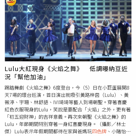
半小時手就要抽筋了，還被阿嬤催快點」、「老人家的庫洛
牌」。據了解，
四色牌
源自於中國象棋，一度盛行於兩岸及
東南亞，在台灣又被稱為九支仔、十胡、四色番，共有4種
顏色，玩法多元，但曾因涉及賭博而被查禁。
Lulu大紅現身《火焰之舞》 低調曝納豆近
況「幫他加油」
踢踏舞劇《火焰之舞》6度登台，今（5）日在小巨蛋展開8
天7場的環台巡演，首日演出就吸引黃路梓茵（Lulu）、黃
薇渟、宇珊、林舒語、IVI琦琦等藝人到場朝聖。穿著喜慶
紅色衣服現身的Lulu，笑說是要配合「火焰」之外，更有著
「初五迎財神」的吉祥意義。再次來朝聖《火焰之舞》的
Lulu，年節期間特別穿著一身紅喜慶現身。（攝影／林士
傑）Lulu表示年假期間都待在家與爸媽玩
四色牌
、小賭怡