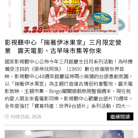
影視聽中心「揣著伊冰果室」三月限定營
業 露天電影、古早味市集等你來
國家影視聽中心公佈今年三月館慶生日月系列活動！為呼應
備受注目的《張帝找阿珠》（1969）數位修復版世界首
映，影視聽中心48週年館慶延伸兩小無猜的台語喜劇氛圍，
以「揣著伊冰果室」為主題打造復古情侶約會聖地，露天電
影放映、主題市集、Bingo闖關遊戲熱鬧整個週末，現在就
約愛人朋友來看電影同樂。影視聽中心歡慶台語片70週年，
全年度強打「寶島特產：世界ê台語片」系列活動，四大主
題之一「當代迴響」重磅分享中心今年度的數位修復成果，
繼續閱讀
03月25日, 2026
首波限定放映即為《張帝找阿珠》數位修復版！「急智歌
王」張帝、「歌仔戲皇帝」 楊麗花領銜主演台語歌唱喜劇
代表作，將在影視聽中心戶外廣場3月28日週六晚間七點免