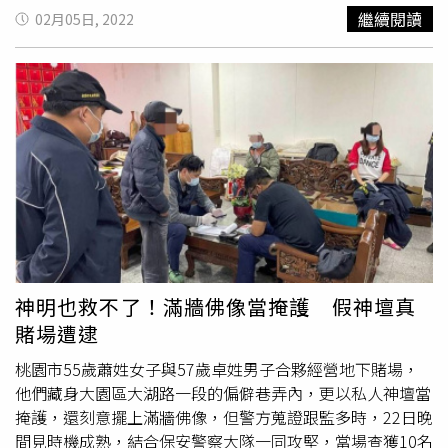
情，孝順的她更透露：「輸了一、兩千，爸媽把紅包錢都贏
繼續閱讀
02月05日, 2022
回去了，不過也沒關係啦。」而她先前因為要排練舞台劇
《單身租隊友2》缺席吳姍儒婚禮，Lulu說有提早一天先傳
訊息給對方祝福，也有看到魏如萱與魏如昀在婚禮獻唱，覺
得很歡樂。至於是否有關心好友納豆的狀況？她則低調表
示：「他們家想要內部先處理好，我們就用各自的方式幫他
加油。」宇珊（左）、IVI琦琦（右）特別前來觀看《火焰
之舞》。（攝影／林士傑）此外，帶著爸媽一同來觀看演出
的宇珊，她表示國小時每天在家看DVD，絕對是《火焰之
舞》的鐵粉，先前首次看到現場演出時還感動到哭，更大
讚：「裡面最棒的橋段是女舞者越穿越辣，上一次直接穿比
基尼在跳，比以前震撼度再高一點。」而IVI琦琦則是第一
次看現場版《火焰之舞》，但她曾看過DVD，學舞蹈的她表
神明也救不了！滿牆佛像當掩護 假神壇真
示此次能看到現場表演感到很激動，笑說：「過年跟家人回
賭場遭逮
鄉下，跟家人說我一定要趕回來看。」6度來台演出的《火
焰之舞》，此次更將首度前進屏東演出。（攝影／林士傑）
桃園市55歲蕭姓女子與57歲卓姓男子合夥經營地下賭場，
6度來台演出的《火焰之舞》，此次更是25周年巡演，除
他們藏身大園區大湖路一段的偏僻巷弄內，更以私人神壇當
今、明兩天在台北小巨蛋共有四場演出外，這次更將首度前
掩護，還刻意擺上滿牆佛像，但警方蒐證跟監多時，22日晚
進屏東，完成踏響全台的任務，購票請洽寬宏。
間見時機成熟，結合保安警察大隊一同攻堅，當場查獲10名