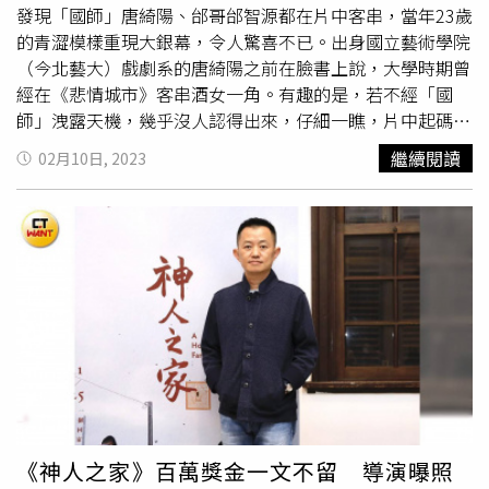
戲，就是他一事無成，買紅豆湯回家就是為了要錢，用很嫌
發現「國師」唐綺陽、邰哥邰智源都在片中客串，當年23歲
棄的態度餵柯素雲，吃東西一掉，他就覺得很煩，沒想到失
的青澀模樣重現大銀幕，令人驚喜不已。出身國立藝術學院
智的柯素雲想到兒子餵就很開心，導演臨時加了柯素雲三個
（今北藝大）戲劇系的唐綺陽之前在臉書上說，大學時期曾
字的台詞「謝謝你」讓何豪傑戲裡戲外都覺得很感動「對媽
經在《悲情城市》客串酒女一角。有趣的是，若不經「國
媽不孝，還跟我說『謝謝你』」。何豪傑想到自己的爸爸也
師」洩露天機，幾乎沒人認得出來，仔細一瞧，片中起碼
是失智又肌少症到無法自己餵食長達一年的時間，直到兩年
三、四場戲有唐綺陽身影，大多是慵懶地在「小上海酒家」
繼續閱讀
02月10日, 2023
前過世，當時正逢疫情，就低調辦理，只有告訴王瞳跟艾
和鶯鶯燕燕打
四色牌
。唐綺陽透露：「當時是暑假劇組到學
成。他想起父親失智時經常問「你演八點檔」這句話，很擔
校找臨演，其實自己不會打
四色牌
，為了演出才臨陣磨
心他沒工作，因為父親離世之前，他工作不是很順利，沒有
槍。」她印象深刻的是有一幕同框飾演歌女的蔡秋鳳，現場
在演戲「很遺憾沒有在最好的時侯被爸爸看到」。何豪傑提
演唱讓她驚呼：「蔡秋鳳真的好會唱、聲音好特別」在電影
到父親兩年前過世，夫親生命末期因失智加肌少症非常辛
最後，唐綺陽還和演員高捷、太保等人同框，甚至與如今的
苦。（圖／趙文彬攝）《你好，我是誰2》的劇情因為何豪
金馬影后陳淑芳阿姨，有一小段對話台詞。《悲情城市》主
傑覬覦柯素雲的財產，胡利想盡辦法保護財產而談到「長者
演高捷與重映幕後重要推手褚明仁今出席媒體試片。（圖／
醫療人權」的議題。柯素雲說她在銀行的建議下已經先立好
牽猴子提供）《悲情城市》名人彩蛋猛出，唐綺陽扮酒家
遺囑，胡利出國前也會先寫好密碼藏起來，雖然家人不知
女、邰智源當圍事小弟。（圖／牽猴子提供）邰智源（左
道，但一定會找到。何豪傑說他已經幫子女做好準備，先簽
一）客串《悲情城市》與主演陳松勇、高捷、陳淑芳、李天
放棄急救，因為自己是過來人會很掙扎，另一個就是簽下器
祿等人同框。（圖／牽猴子提供）相對於唐綺陽，飾演「小
官捐贈，也是拍大愛劇場時，聽劇組很多人都在聊，何豪傑
上海酒家」圍事小弟的「邰哥」邰智源，則讓眼尖的影迷一
《神人之家》百萬獎金一文不留 導演曝照
大力推薦，因為捐贈器官之後「直系家屬需要器官捐贈時，
眼就認出。只見他忙進忙出，雖一句台詞都沒，但他那機伶