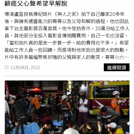
顧癌父心聲希望早解脫
可以有優先權，我覺得很好」。
目光、走路模樣等神態舉止，「邰哥」一路走來，幾乎都沒
變耶。邰智源是在國立藝專影劇科（今台藝大影劇系）畢業
導演盧盈良執導紀錄片《神人之家》拍下自己離家20多年
那年，參加華視《青春大對抗》表演單口相聲而嶄露頭角，
後，與擁有通靈能力的哥哥以及父母和解的過程，他也因此
半年後便在《悲情城市》客串林家經營的「小上海酒家」圍
拿下台北電影獎百萬首獎。他今受訪表示，20萬分給工作人
事小弟，雖然鏡頭不多，但演來相當搶戲，讓近年因主持網
員，其他部分全投入電影宣傳相關費用，自己一毛也沒留，
路節目「木曜4超玩」而人氣高漲的他，在這部經典名作中
「當初拍片真的是走一步算一步，給的費用也不多。」希望
的客串，更蔚為話題。除了唐綺陽、邰智源這兩大彩蛋，觀
能給工作人員一些回饋，而獎項對他來說也是很大的鼓勵。
眾也能看到許多日後的大咖來客串，包含「南哥」蔡振南和
片中有許多篇幅聚焦好賭的父親與家人的衝突，哥哥小六開
蔡秋鳳，分別在片中唱了哭調版的「悲情的運命」和台語老
始被神明選中而通靈，卻讓愛賭博的父親揮霍家產，尾聲則
繼續閱讀
11月08日, 2022
歌「春花夢露」。而《悲情城市》編劇吳念真、策劃詹宏志
是父親的告別式，也象徵與父親的離別。導演盧盈良透露父
和作家張大春、謝材俊等人，也在片中分別飾演國小教員、
親好賭的確帶給家人不小傷害，而且父親罹癌後，一個月5
東北返鄉的台籍菁英、上海來的大公報記者和教員等知識份
萬塊醫藥費重擔幾乎在他身上，坦言當時很希望父親能趕快
子，他們憂國傷時，聚餐時，每每語多慷慨，因此台詞也特
解脫，「我會不會很不孝？但那時生病有希望他趕快走，他
別多，幸好每次拍攝時，大夥都在台語特別溜的「台灣歐吉
的醫藥費很沉重，我們沒辦法負擔，另外就是可能離開，對
桑」吳念真（當時也只有36歲）開口帶動下，演來十分自
我爸來說也是一種解脫，他就不用那麼痛苦，也不用一直被
然。男配角高捷今天也現身試片現場，分享當年拍攝點滴，
家人厭惡。」盧盈良受訪時表示，原先爸爸罹癌前就要停止
他在片中飾演三哥林文良，精神狀態異常的演出令人印象深
拍攝，「後來知道爸爸剩下的時間不多，就跟團隊商量是否
刻，高捷坦言：「當時自己表演經驗不足，所以去請教侯導
可以繼續拍，因為自己也想要知道這樣的生病是否會改變爸