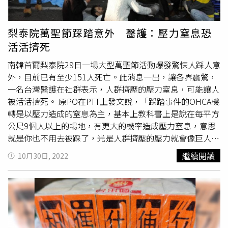
該怎麼詮釋，結果導演直接站起來示範。」他也逗趣地說：
爸的行為？自己會不會有一些改變？家人是否對於爸爸態度
「還好我有點慧根、一點就通了！」1989年出品的《悲情
改變？」最後也成為《神人之家》記錄了那個過程。由於自
城市》，是台灣政治解嚴之初，首部直接挑戰政治禁忌話題
己在拍攝《神人之家》時，其實也不斷質疑自己為何要將自
梨泰院萬聖節踩踏意外 醫護：壓力窒息恐
和電檢尺度的電影。透過一個台灣基隆家族興衰，帶出一段
己家裡的事情拍給別人看時，還好有團隊的諮商讓拍攝家庭
活活擠死
台灣最敏感的大歷史。當年一舉奪下威尼斯影展最佳影片金
錄像的初心能夠一直堅持。導演盧盈良受訪時，坦言父親罹
獅獎，成為首部於世界三大影展掄元的國片，鼓舞台灣電影
癌後醫藥費負擔不小。（圖／林士傑攝）盧盈良也提到一個
南韓首爾梨泰院29日一場大型萬聖節活動爆發驚悚人踩人意
創作者，開啟國片在全球各大影展引領風騷的美好年代。
有趣的事情，就是盧爸爸什麼賭博樣樣精通，
四色牌
、天
外，目前已有至少151人死亡。此消息一出，讓各界震驚，
《悲情城市》4K數位調光版本將於2月24日全台上映。
九、麻將、十三支、撿紅點都會，而且有一次在看明牌時跟
一名台灣醫護在社群表示，人群擠壓的壓力窒息，可能讓人
盧盈良說：「你知道，我之前都用你的名字去賭賽鴿。」因
被活活擠死。 原PO在PTT上發文說，「踩踏事件的OHCA機
為用他的名字去賭賽鴿，就是每賭必贏，但是他又因為再去
轉是以壓力造成的窒息為主，基本上教科書上是說在每平方
賭別的卻都輸光。不過爸爸過世後，他也對爸爸有了不同看
公尺9個人以上的場地，有更大的機率造成壓力窒息，意思
法，以前總看不慣爸爸熬夜簽牌，但等爸爸離開後，他覺得
就是你也不用去被踩了，光是人群擠壓的壓力就會像巨人的
也許爸爸是在等自己回家。盧盈良以《神人之家》拿下台北
大手一樣把，你擠到無法呼吸。」原PO補充，在事發當下
繼續閱讀
10月30日, 2022
電影獎百萬首獎後，又入圍金馬最佳紀錄片及最佳剪輯，盧
前後排的民眾一定都不清楚狀況，「有可能後排以為前排在
盈良坦言自己當時正在寫劇本，得知剪輯入圍後非常感動：
嗨但前排已經在逃生了被擋下來，最後造成群體混亂。」而
「我很開心，因為他真的很辛苦，很希望他的辛苦能夠被看
如果有一個人跌倒，也會引發骨牌效應造成更多人跌倒受
到。」他也透露下部作品，劇本聚焦在原住民的性別少數，
傷，「造成踩踏傷害或是人體疊加造成爬不起來的窒息，骨
目前傾向以劇情片形式來進行，他笑說：「我這輩子最幸福
折造成的內出血等。」原PO表示，這種狀況救援難度很
的事，就是可以一直做我喜歡做的事，我沒有什麼心願，但
高，「基本上在大傷場合EMT在進行
四色牌
分別的時候能走