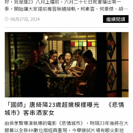
好，我是誰2》八月上檔前，六月二十七日就會播出第一
季，開始讓大家提前複習無縫接軌。柯素雲、何豪傑、胡利
是一家人，柯素雲飾演媽媽「春花」，一開始拍失智，自己
繼續閱讀
06月27日, 2024
加了很多戲，突然的大喊、突然的踢正步等即興演出，連一
起對戲的胡利都被突如其來的演法嚇一跳，跟著配合即興演
出，直到下戲後，大家回想起來都覺得實柯素雲的動作實在
太好笑。胡利飾演女兒「念慈」，看到媽媽柯素雲失智後，
會把自己的大便塗滿牆，還有吃土的場景，對戲時柯素雲說
只要用手指挖出來就好，沒想到胡利也是即興演出，整隻手
都伸進柯素雲的嘴裡，精彩的演技讓柯素雲相當驚豔。柯素
雲的演技其來有自，回想陪自己的爸爸玩
四色牌
，大家說換
你吃牌時，她爸爸真的拿起牌往嘴裡吃，大家才驚覺有異，
後來連大小便也搞不清楚，把垃圾桶當馬桶「當時真的不懂
失智是什麼，會說你怎麼會這樣子，爸爸也很無奈」。柯素
雲父親九十五歲往生，差不多五年的時間是失智狀態，外出
「國師」唐綺陽23歲超嫩模樣曝光 《悲情
會走失，柯素雲家人就會把爸爸手上戴有地址的手環，有人
城市》客串酒家女
知道就會送回來，她爸爸回到嬰兒的狀況，家裡照顧的人會
很辛苦，爸爸最後完全不記得她，只會說謝謝。何豪傑在劇
由侯孝賢導演執導的電影《悲情城市》，時隔33年後將在大
中飾演兒子「紹康」，想到演出第一季時印象最深的一場
銀幕以全新4K數位版經典重現，今舉辦試片場有眼尖影迷