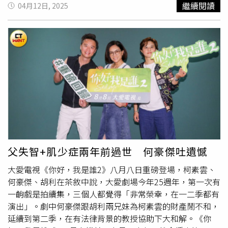
繼續閱讀
04月12日, 2025
警方多日監控與埋伏蒐證後，持士林地方法院核發搜索票前
往查緝。警方進入案發處後，當場查獲賴姓負責人，以及正
在賭
四色牌
的11名賭客，這11名賭客年紀平均為60歲左
右，其中最年長的賭客甚至已經84歲。另，警方當日還查扣
賭資及抽頭金共6750元、賭具
四色牌
10副、監控設備等贓
證物。全案在訊後由警方將賴姓負責人依刑法賭博罪嫌移送
地檢署偵辦，其餘11名賭客則依社會秩序維護法進行裁罰。
南港分局呼籲，賭博行為害人害己，影響社會治安甚鉅，警
方將攜手友善通報網持續大力掃蕩流竄職業賭場外，同時加
強臨檢疑似賭博之治安顧慮場所，如棋牌社、桌遊店及電子
遊藝場等休閒場館。以維護社會安全。
父失智+肌少症兩年前過世 何豪傑吐遺憾
大愛電視《你好，我是誰2》八月八日重磅登場，柯素雲、
何豪傑、胡利在茶敘中說，大愛劇場今年25週年，第一次有
一齣戲是拍續集，三個人都覺得「非常榮幸，在一二季都有
演出」。劇中何豪傑跟胡利兩兄妹為柯素雲的財產鬧不和，
延續到第二季，在有法律背景的教授協助下大和解。《你