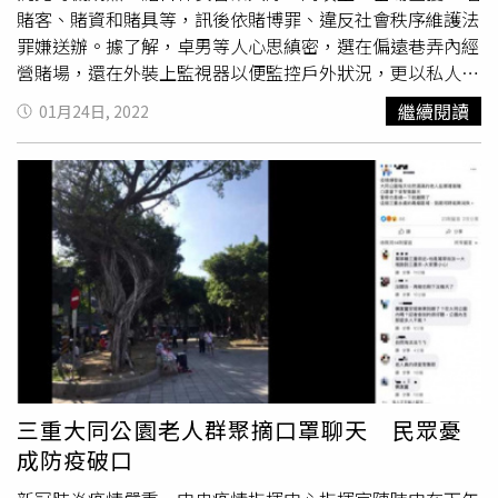
賭客、賭資和賭具等，訊後依賭博罪、違反社會秩序維護法
罪嫌送辦。據了解，卓男等人心思縝密，選在偏遠巷弄內經
營賭場，還在外裝上監視器以便監控戶外狀況，更以私人神
壇作為掩護，他們自以為天衣無縫，放心的在此大擺賭桌、
繼續閱讀
01月24日, 2022
呼盧喝雉，大賺不法之財，一切動靜卻早已被警方掌握。大
園警分局表示，警方接獲情資後持續蒐證，果然發現該處常
有不明人車出入、確有可疑之處，遂向桃園地方法院申請核
發搜索票，22日晚間前往攻堅，當場查獲2名負責人和10名
賭客，並查扣賭資新臺幣17萬6383元、抽頭金1萬1000
元、賭具
四色牌
、籌碼、香菸277盒、監視器等物品，訊後
將2名負責人依賭博罪移送桃園地檢署偵辦，另10名賭客則
依違反社會秩序維護法裁罰。大園警分局表示，農曆春節將
屆，各地賭場蠢蠢欲動，加上近期疫情升溫，不法份子試圖
趁警方忙於防疫之際，從事非法勾當，為此警方也持續編排
治安維護勤務，掃蕩各類犯罪，同時強調防疫期間治安不打
烊，請有心人士切勿以身試法。
三重大同公園老人群聚摘口罩聊天 民眾憂
成防疫破口