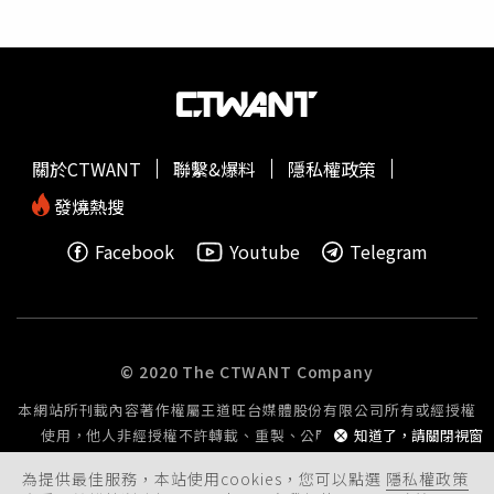
發現原來希旺的角色個性很豐富，外表看起來很有魅力，講
話甜美又有氣質，但沒想到當遇到困難或是讓人抓狂的事情
的時候，會突然情緒大暴炸反差很大，這讓她覺得很有挑戰
性並且發現兩人在個性上還有點相似，就是有非常小女人的
一面，也有很中性的一面，尤其生氣的時候，講話有時會嚇
到怎麼這麼像男生。此外，在配音的過程中，每配完一段都
關於CTWANT
聯繫&爆料
隱私權政策
會檢查成果，看著希旺用自己的聲音在講話，會有種很奇怪
的感覺，甚至有點生氣好像偷了她的聲音，但很滿意這次的
發燒熱搜
配音表現。Lulu是第二次參與好萊塢動畫的配音，而且還是
Facebook
Youtube
Telegram
要詮釋郝野人家族的女兒棠棠這個角色，Lulu表示一聽到
「郝野人家族」以為棠棠是一位千金大小姐這跟她在社群上
自創的「炫富女童」很類似，想說這下可以盡情發揮，但進
了錄音室之後才知道棠棠很有教養，個性活潑可愛非常討
喜，尤其喜歡嘗試新的東西，勇於冒險不怕挫折，這點和她
© 2020 The CTWANT Company
的個性很相似，甚至是聲線都很相近，難怪這次配音很快就
本網站所刊載內容著作權屬王道旺台媒體股份有限公司所有或經授權
配完，讓她非常有成就感。此外，為了這次的配音工作，她
使用，他人非經授權不許轉載、重製、公開播送或公開傳輸。
知道了，請關閉視窗
還捨棄了平時最愛的冰品飲料，整整一個月都只喝溫熱水來
潤喉，就為了讓聲音能保持在最好的狀態，由於每次進錄音
為提供最佳服務，本站使用cookies，您可以點選
隱私權政策