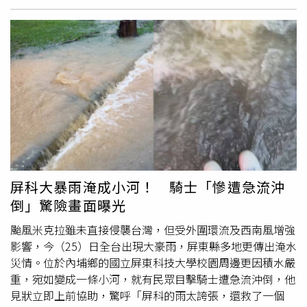
28歲驟逝，當時許多藝人及粉絲哀慟不已。她生前的經紀人
場，沒想到卻因此獲得稱讚，也讓她回憶起剛進入華視擔任
孫復華也在妙妙的影片下方回應：「妙妙姐的妝是世界無敵
新聞記者時的往事。當時身為菜鳥記者，不論是記者會或採
美又貼啊，一早化可以撐到晚上回家也完全不脫妝，超
訪活動，她總習慣提早抵達，在現場等待活動開始。有一
美」。接著表示，「我就是常疑惑問祂為什麼明明是下午的
次，一名公關公司人員忍不住對她說：「賈小姐，妳可以不
工作，卻要一大早（卡時間）去化妝然後回家
坐著
睡覺等下
要這麼早到嗎？」讓她當場感到十分疑惑。對方隨後笑著表
午的工作…妳超棒啦！」妙妙也回應：「謝謝你的陪伴和認
示，「因為我們都跟客戶說，我們請到了華視新聞的記者。
可」。更多三立新聞網報導． AI熄火重擊股市？阮慕驊示警
妳可不可以稍微耍一下大牌？不要乖乖坐在這裡等啦！」賈
「1情況」：金融市場大考要來了． 命中蔡依林封后！南韓
永婕透露，當時自己只是剛入行的新手，而說出這番話的人
最強薩滿看她感情運只說「一句」 3段情讓人心疼． 蝴蝶
正是自己的好友、現今公關界女強人岳啟儒。她坦言，當下
谷落石奪4命！團員一句話讓山友炸鍋 內行揭「風雨無
覺得對方說話相當直接，之後每次參加對方舉辦的活動，都
阻」潛規則
會提醒自己不要太早抵達。事隔20多年，賈永婕感性表示，
屏科大暴雨淹成小河！ 騎士「慘遭急流沖
雖然如今身分已從記者變成企業董事長，職稱與年紀都有所
倒」驚險畫面曝光
改變，但自己始終抱持著菜鳥的心態。她表示，「從記者到
董事長，職稱變了，年紀也變了，但還是常常覺得自己是個
颱風米克拉雖未直接侵襲台灣，但受外圍環流及西南風增強
菜鳥，反正，我就是永遠的菜鳥。」謙遜的態度獲得網友大
影響，今（25）日全台出現大豪雨，屏東縣多地更傳出淹水
讚。
災情。位於內埔鄉的國立屏東科技大學校園周邊更因積水嚴
重，宛如變成一條小河，就有民眾目擊騎士遭急流沖倒，他
見狀立即上前協助，驚呼「屏科的雨太誇張，還救了一個