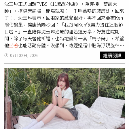
分現身北港朝天宮。（圖／壹捌玖伍電影公司提供）演員梁
沈玉琳正式回歸TVBS《11點熱吵店》，為迎接「荒謬大
佑南也在現場透露，在廟口大家一起並肩
坐著
看電影，是台
師」，搭檔唐綺陽一開場就喊：「千呼萬喚的威廉沈，回來
灣特有且極其幸福的文化。她更在台上分享，自己這一年來
了！」沈玉琳表示，回娘家的感覺很好，再不回來要被Ken
其實經歷了許多不為人知的波折與考驗，非常感謝媽祖娘娘
鳩佔鵲巢，讓唐綺陽秒回：「我跟阿Ken很努力撐住這個節
讓她在信仰中重新站起來。面對台下滿滿的信徒，梁佑南溫
目啦。」一直陪伴沈玉琳治療的潘若迪分享，好友住院期
馨提醒大家：「在神明面前絕對不能說謊，朝天宮的氣場非
間，除了每天替他祈福，也特地設計一套「椅子舞」，希望
常強大，所有的一切，媽祖娘娘都在看著。」梁佑南也勸勉
他
坐著
也能活動身體。沒想到，唸經過程中腦海浮現旋律，
觀眾在觀影過程中靜下心來，電影中的任何情節都可能隨時
讓他寫下新歌〈尖叫聲〉。沈玉琳笑說：「我本來以為他是
繼續閱讀
07月02日, 2026
引起共鳴。梁佑南感性地表示：「如果看電影時有任何一個
真心關心我，沒想到他找到商機。」潘若迪連忙喊冤：「我
點引起共鳴、有懺悔的心，覺得自己曾經做錯了什麼，不用
是真情流露！」接著帶著全場一起大跳90秒。沈玉琳提到，
害怕，只要在心裡誠實地告訴媽祖娘娘『我知道我錯了』，
自己在醫院就是靠著這套動作慢慢恢復，連主治醫師都覺得
就能在神明的護佑下過了一個關。」除了演員們的感性告
不錯，打算在醫院推廣。提到好友間的相處，沈玉琳也自
白，演員楊子儀在片中與戲外的雙重身份更是本次活動的亮
爆，兩人錄影前一天在日本出外景，自己總愛嘲弄、調侃潘
點。他在戲中飾演的「黑豬」一角觸動無數觀眾，這是一個
若迪，讓潘若迪忍不住反擊：「我真後悔把你救活！」馬力
滿身戾氣、被社會徹底拋棄的邊緣人，靈魂最終獲得洗滌與
歐見縫插針：「所以潘老師今天是來打歌的？」沈玉琳立刻
救贖。戲外的楊子儀已取得道士資格，在特映會當天，他特
接哏：「他東扯西扯就是來打歌。」老友間相愛相殺，笑翻
別以正一派的「三穗道長」身分現身北港朝天宮現場執法，
全場。此外，唐綺陽爆料，沈玉琳休養期間，馬力歐曾趁上
主持祈福感恩科儀，答謝北港朝天宮、西螺太平媽祖及雲林
通告的機會，自薦可以跟她搭檔，潘若迪聽完就對沈玉琳
縣政府的協助與指導。
說：「我那時候就講，你不在很多人都想篡位，你要趕快回