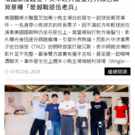
林正盛、演員萬芳、黃采儀、林琦恩、吳海寧、徐裕傑、蔡
背景曝「是越戰退伍老兵」
哲文出席。（圖／侯世駿攝）
美國職棒大聯盟芝加哥小熊主場日前發生一起球迷衝突事
件，一名身穿小熊球衣的年長男子，因不滿前方年輕球迷在
演奏美國國歌時仍坐在座位上，竟當場拍打對方後腦勺，影
片曝光後迅速在網路瘋傳，引發外界熱議。而影片中涉事男
子近日接受《TMZ》訪問時首度打破沉默，表示網路流傳的
影片並不完整，最後雙方其實有握手言和，甚至還一起喝啤
酒聊天。事件發生在上週末小熊主場瑞格利球場（Wrigley
Field），當時現場正在演奏美國國歌，一名年長球迷要求
繼續閱讀
07月22日, 2026
坐在自己前方的年輕男子起立，但對方始終沒有站起來，影
片畫面顯示，這位年長球迷最後直接伸手拍了對方後腦勺一
下，引起周圍球迷側目，也讓影片在社群媒體上瘋傳。事後
《TMZ》找到該名男子查維斯（Robert "Bob" Chavez），
查維斯表示自己是一名越戰退伍軍人，許多昔日戰友都在戰
爭中犧牲，因此每當國歌響起，心中都會湧現特別深刻的情
緒。查維斯透露在要求對方起立之前，曾先告訴對方自己是
退伍老兵，也分享不少戰場經歷，希望年輕球迷能理解國歌
的意義，然而對方仍繼續
坐著
，他才會一時情緒失控，伸手