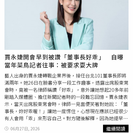
件事三、四次。妙妙當時一聽表示「我不要，我怕鬼」。對
方回應「你如果沒有幫我畫，當鬼我也會去找你。」之後某
一天，她工作時接到一通電話告訴她這名女藝人正在台中的
醫院，因為遭逢意外住進加護病房。妙妙回憶「我才知道什
麼叫心涼，整個人是在發抖。那時候還沒有高鐵，很緊急什
麼都沒有帶，背著背包搭計程車往台中跑了」，並透露對方
出意外的地點在苗栗。到了現場對方是昏迷狀態，妙妙透露
「我的眼淚一直流，我連她的名字都喊不太出來。我連現在
賈永婕開會早到被讚「董事長好乖」 自曝
都還滿激動的。」也正因為女藝人生前的請託，她的媽媽和
當年菜鳥記者往事：被要求耍大牌
經紀人就找上妙妙詢問是否可以幫她化妝。於是妙妙鼓起勇
氣接下這個任務，帶著不捨送最美的祂離開。因為聽說幫大
藝人出身的賈永婕轉戰企業界後，接任台北101董事長即將
體化妝時，眼淚不能掉在往生者身上，因此妙妙化妝每隔兩
滿兩年。她26日在臉書分享一段工作趣事，透露出席股東常
三分鐘就必須將眼淚擦乾再繼續，「她喜歡的眼影、遮瑕、
會時，竟被一名律師稱讚「好乖」，意外讓她想起20多年前
假睫毛⋯畫一畫就直接燒給她」。她也對畫大體的化妝師們
剛踏入媒體圈、擔任新聞記者時的一段難忘回憶。賈永婕表
表達敬意，「我真的很佩服你們，我也很敬佩你們這麼有愛
示，當天出席股東常會時，律師一見面便笑著對她說：「董
心、願意付出，而且你們的膽量真的夠大。」由於地點和意
事長，妳好乖喔！」讓她一度愣住，心想現在應該已經很少
外原因，讓許多人揣測妙妙口中的女藝人是19年前發生車禍
有人會用「乖」來形容自己。對方隨後解釋，因為她提早抵
過世的許瑋倫。許瑋倫在2007年1月26日因趕赴南投拍片，
達會場，安靜
坐著
等待開會，而一般董事長多半都是接近開
繼續閱讀
06月27日, 2026
在中山高發生車禍，經搶救無效，同月28日宣告不治，年僅
會時間才現身。她笑說，自己只是比預定時間提早10分鐘到