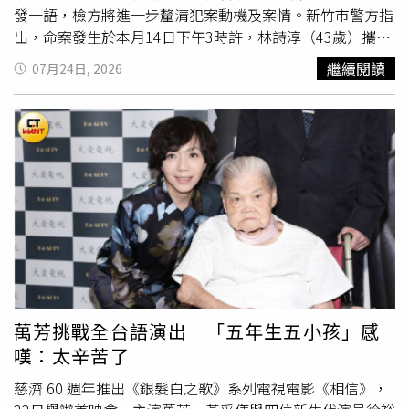
發一語，檢方將進一步釐清犯案動機及案情。新竹市警方指
出，命案發生於本月14日下午3時許，林詩淳（43歲）攜帶
預藏的藍波刀前往新竹市三民路一間音樂教室，與紀姓連襟
繼續閱讀
07月24日, 2026
短暫交談後，竟在現場仍有家長、學生及員工的情況下突然
揮刀猛砍。紀男頭頸部遭重創倒地，送醫搶救仍宣告不治。
檢警解剖相驗認定，死者致命傷集中於頸部，因大量失血死
亡。案發後警方火速趕抵現場，但林男仍持刀拒絕配合，甚
至一度朝員警揮刀逼近。警方為排除危害、控制現場並搶救
傷者，依法連開4槍制伏，林男左右大腿各中1槍，隨即遭上
銬送醫，住院期間全程由警方戒護。今天上午10時許，林男
辦妥出院手續後，戴著黑色安全帽、
坐著
輪椅，在警方戒護
下搭車前往新竹地檢署。面對媒體追問「為何殺人」、「有
沒有話要說」等問題，他始終低頭沉默，沒有任何回應，起
身上車時仍需員警攙扶，手肘也可見瘀青痕跡。警方調查，
林男具有美國籍，任教於陽明交大電機工程學系，與死者為
萬芳挑戰全台語演出 「五年生五小孩」感
連襟，雙方疑因岳家財產分配及音樂教室經營權等問題長期
嘆：太辛苦了
失和。林男日前接受警詢時坦承，曾因經營及分產問題與紀
男發生爭執，認為妻子在家族分產中受到委屈才會暴走行
慈濟 60 週年推出《銀髮白之歌》系列電視電影《相信》，