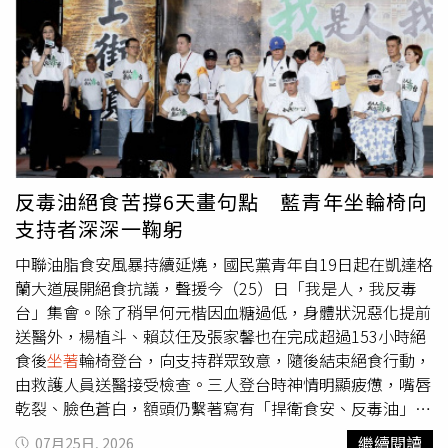
背景，卻始終保持謙遜，努力做正確的事，不像鋼鐵人東尼
直言凱道人潮擠爆凱道，狠狠打了民進黨的臉。他表示，未
史塔克（Tony Stark）擁有龐大財富與資源。這種平凡卻勇
來無論是立法院黨團或台北市府，都會持續推動食安修法、
於承擔責任的精神，長年以來都是他的人生榜樣。赫倫索還
與人民站在一起，也相信當天集結的民意足以震懾執政黨，
透露，自己從8歲起就是蜘蛛人的忠實粉絲，當年父母曾帶
讓政府更加謙卑。他並點名總統賴清德應向人民道歉、行政
他前往芝加哥動漫展（Comic Con），並親眼見到創造蜘蛛
院長卓榮泰下台，呼籲政府正視食安問題。楊植斗最後也吐
人的傳奇漫畫家史丹李（Stan Lee），這段回憶也更加堅定
露身為父親的心情，表示唯一遺憾的是，原本答應女兒當晚
他對蜘蛛人的喜愛。瓊斯伯勒警察局事後將監視器畫面分享
要回家唸故事書，卻因送醫失約，「爸爸食言了，對不起，
到官方臉書，並寫道：「有人說警察是英雄，但有時候我們
再等我幾天。」一句話也讓不少支持者湧入留言區，祝福他
反毒油絕食苦撐6天畫句點 藍青年坐輪椅向
也需要別人伸出援手。」警方表示，監視器意外捕捉到這張
早日康復。
支持者深深一鞠躬
充滿善意的「蜘蛛網」，感謝赫倫索協助輪椅男子平安抵達
目的地，更強調：「無論是紅燈還是綠燈，永遠都有時間去
中聯油脂食安風暴持續延燒，國民黨青年自19日起在凱達格
做正確的事。」影片曝光後迅速引發熱烈迴響，不少網友也
蘭大道展開絕食抗議，聲援今（25）日「我是人，我反毒
盛讚，真正的英雄未必擁有超能力，而是在別人最需要幫助
台」集會。除了稍早何元楷因血糖過低，身體狀況惡化提前
時，願意毫不猶豫伸出援手。
送醫外，楊植斗、賴苡任及張家馨也在完成超過153小時絕
食後
坐著
輪椅登台，向支持群眾致意，隨後結束絕食行動，
由救護人員送醫接受檢查。三人登台時神情明顯疲憊，嘴唇
乾裂、臉色蒼白，額頭仍繫著寫有「捍衛食安、反毒油」的
布條，在眾人攙扶下緩緩走向舞台中央。儘管身體虛弱，三
繼續閱讀
07月25日, 2026