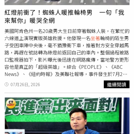
史密斯坦言，原本只是想分享一段復健歷程，沒想到引起如
站，提升就近量測便利性。民眾可透過專屬網站查詢鄰近據
此大的迴響，更重要的是，這波關注也讓更多人看見身心障
點。若發現血壓數值持續偏高、波動明顯，或伴隨頭暈、胸
紅燈前衝了！蜘蛛人暖推輪椅男 一句「我
礙或特殊需求動物同樣值得被疼愛、被認養，未來等Gelato
悶、呼吸喘與視力模糊等不適症狀，應盡速就醫由醫師進行
來幫你」暖哭全網
開放認養時，相信會有許多人願意給牠一個溫暖的家。在故
臨床評估與處置。避免數值失準 日常量測需掌握這些關鍵
事爆紅後，一名與史密斯熟識的工程師主動伸出援手，利用
技巧確保血壓數值準確是落實健康管理的首要步驟。沈靜芬
美國阿肯色州一名20歲男大生日前穿著蜘蛛人裝，在繁忙的
3D列印技術替Gelato打造全新輪椅。新版輪椅約花費兩個
署長說明，日常量測需嚴格掌握三大關鍵技巧：先休息：量
六線道上演現實版英雄救援。他發現一名
坐著
輪椅的陌生男
小時完成，不僅結構更加穩固，也能依照Gelato成長調整尺
測前先安靜
坐著
休息五分鐘。不刺激：避免於運動後、飲用
子受困車陣中央後，毫不猶豫衝下車，推著對方安全穿越馬
寸，比起最初的DIY版本更加耐用，更適合長時間復健使
咖啡與濃茶、抽菸或情緒激動後立即量測。擺對姿勢：輕鬆
路，再趕在號誌轉為綠燈前返回自己的車內。整個過程被路
用。目前Gelato仍由史密斯擔任中途照顧，持續接受復健訓
坐好且雙腳平放，量測手臂需與心臟保持同等高度。沈靜芬
口監視器拍下，影片曝光後迅速在網路瘋傳，當地警方更形
練。她表示，Gelato恢復速度令人驚喜，若一切順利，再過
署長再次提醒，夏季除了預防中暑與定時補充水分，務必將
容他是真正的「超級英雄」。綜合《PEOPLE》、《ABC
幾週便有望開放認養，甚至未來可能完全不需要輪椅，就能
血壓監測視為日常照護的一環。若出現不明原因的不適感，
News》、《紐約時報》及美聯社報導，事件發生於7月21
重新靠自己的力量自由奔跑。史密斯感性表示，每一次照顧
切勿輕忽潛在風險，應盡速就醫檢查，避免延誤心血管疾病
日，美國阿肯色州瓊斯伯勒（Jonesboro）。當地警察局公
繼續閱讀
07月26日, 2026
受傷、生病的動物，看著牠們從虛弱無助到逐漸康復，再重
的黃金治療時機。【延伸閱讀】高血壓吃藥就得一輩子？醫
開的路口監視器畫面顯示，一名輪椅使用者趁紅燈通過一處
新獲得被認養的機會，都是支撐收容所人員持續努力的重要
授722法及降壓生活解方30至39歲每7人有1人血壓超標 醫
六線道主要幹道，但由於行動不便，才走到第二線車道時，
動力。雖然收容工作充滿挑戰，無論身體或情感都承受不小
推「722原則」監測幫助察覺
號誌時間已所剩無幾。就在此時，一輛停等紅燈的紅色吉普
壓力，但每一段成功救援的故事，以及人與動物彼此付出的
https://www.healthnews.com.tw/readnews.php?
車突然打開車門，一名身穿蜘蛛人服裝的年輕男子飛奔而
愛，都讓他們相信所有努力都值得。此外，辛辛那提動物收
id=69197
出，快步來到輪椅男子身旁，雙手握住輪椅把手，一路將對
容中心適逢成立六週年，也同步推出認養優惠活動，即日起
方推向對街，並趕在綠燈亮起、車流恢復通行前跳回自己的
至下週三，成犬與成貓認養費一律只要6美元（約新台幣
車內，整個過程僅短短幾秒鐘，卻讓不少目擊民眾和網友直