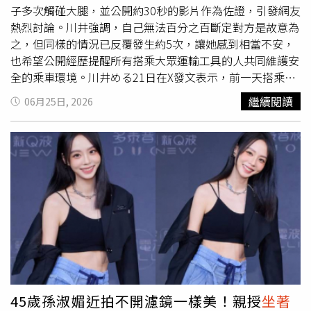
至潮州鎮多處出現「及腰」積水，讓附近居民驚呼「住10幾
子多次觸碰大腿，並公開約30秒的影片作為佐證，引發網友
年第一次淹成這樣」。對此，屏東縣政府上午11時緊急宣
熱烈討論。川井強調，自己無法百分之百斷定對方是故意為
布，全縣自下午2時起停止上班、停止上課。
之，但同樣的情況已反覆發生約5次，讓她感到相當不安，
也希望公開經歷提醒所有搭乘大眾運輸工具的人共同維護安
全的乘車環境。川井める21日在X發文表示，前一天搭乘山
手線時，坐在身旁的男子將右手放在兩人座位交界處，且多
繼續閱讀
06月25日, 2026
次碰到她的大腿。她寫道：「也許是不小心碰到，也有可能
是因為我不該穿著露出大腿的短裙，才讓別人不小心揮到，
但來回五次讓我有點在意。」貼文同時公開約30秒的影片。
川井める提到，為了讓各位搭電車的人都能舒服地搭著電
車，也為了避免誤會，希望大家能在可接受範圍內，
坐著
時
不要接觸到彼此，「我自己也會更加注意」。事件曝光後迅
速引發關注，不少網友力挺川井，留言表示：「穿短裙完全
不是妳的錯」、「正常男性為了避免被誤會，根本不會把手
放在那種位置」、「用手背碰觸就是為了事後辯稱是不小
心，感覺像是慣犯」，也有人分享自己過去曾遭遇類似手法
的性騷擾經驗。不過，也有部分網友認為，僅憑影片難以判
斷男子是否故意，若未釐清事實便公開影片，恐有造成冤罪
45歲孫淑媚近拍不開濾鏡一樣美！親授
坐著
或網路公審的風險，因此網路上也出現支持與質疑兩派聲