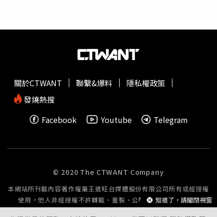
秀逆天腹肌，親授「隨時都能練」的居家核心法除了面部肌
膚完美無瑕，孫淑媚一直以來都維持著45公斤左右的纖細身
材，現場更自信露出驚人腹肌。被問到如何維持身材，她大
方分享，其實自己無時無刻都在練肚子：辦公室/椅子發力
法：坐在椅子上時，利用核心力量將膝蓋往上抬，感受肚子
發力，這樣
坐著
就能神不知鬼不覺地鍛鍊。睡前加強法：睡
前則會躺在床上做仰臥起坐或抬腿，每一次都一定要做到肚
關於CTWANT
聯繫&爆料
隱私權政策
子有痠痛感時才會休息，超強自律令人佩服。（圖／取自
shumaysun IG）膠原蛋白粉重度使用者！自律作息打造好
發燒熱搜
體質在日常飲食與補充品方面，孫淑媚透露自己是「長期膠
Facebook
Youtube
Telegram
原蛋白粉重度使用者」。不過她特別提醒大家，挑選時一定
要記得選擇「成分單純」的產品，避免吃下過多不必要的添
加物。此外，她也長年維持讀書、運動、睡眠與規律作息的
習慣，讓身體內在維持在最健康的循環。（圖／取自
shumaysun IG）拒絕容貌焦慮！金曲歌后用智慧定義美：
© 2020 The CTWANT Company
選擇善良真的會變漂亮擁有被時間遺忘的凍齡容貌，孫淑媚
本網站所刊載內容著作權屬王道旺台媒體股份有限公司所有或經授權
在現場也感性分享，自己私底下其實完全不會有容貌焦慮。
使用，他人非經授權不許轉載、重製、公開播送或公開傳輸。
知道了，請關閉視窗
她認為，現代女性的美，是由內心、智慧與善良共同帶來的
累積，最後她更告訴大家「保持心情愉悅、保持正能量、選