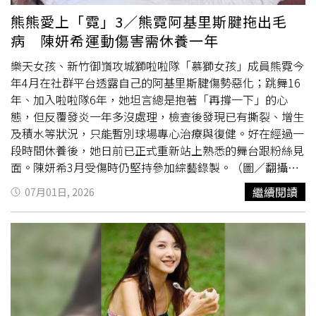
來！」沈玉琳幽默回應：「對啊，我另外一個節目都被海產
熊熊愛上「霓」3／熊霓阿基里斯腱拖出毛
取代了。」一句神回覆，再度讓全場笑聲不斷。潘若迪(右
病 陳妍希運動傷害需休養一年
前一)帶大家跳「椅子舞」 。（圖／TVBS提供）
樂天女孩、新竹御嵿攻城獅啦啦隊「慕獅女孩」成員熊霓今
年4月在社群平台透露自己的阿基里斯腱傷勢惡化；跳舞16
年、加入啦啦隊6年，她坦言總是抱著「再撐一下」的心
態，但反覆發炎一年多沒處理，檢查後發現已有撕裂、增生
及積水等狀況，只能暫別球場專心治療與復健。好在經過一
段時間休養後，她日前已正式重新站上熟悉的舞台跟粉絲見
面。陳妍希3月受傷時仍堅持參加綜藝錄製。（圖／翻攝自
微博）。女星陳妍希今年3月底在健身房負重箱跳訓練時，
繼續閱讀
07月01日, 2026
因落地失衡導致意外發生，造成左腳阿基里斯腱斷裂，當晚
隨即接受手術治療，復原期預計至少半年，也需要休養長達
一年時間才能恢復較高強度的運度，為避免再次受傷，她也
暫停部分公開活動與工作安排，專心配合治療與復健。五月
時她被捕捉到在機場準備前往錄製綜藝節目，不過是
坐著
電
動輪椅，看到有接機的粉絲也親切揮手互動，雖然腿還需要
復健，不過氣色看來相當不錯。姜濤曾因打球受傷加上阿基