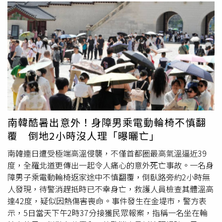
南韓酷暑出意外！身障男乘電動輪椅不慎翻
覆 倒地2小時沒人理「曝曬亡」
南韓連日遭受極端高溫侵襲，不僅首都圈最高氣溫逼近39
度，全羅北道更傳出一起令人痛心的意外死亡事故。一名身
障男子乘電動輪椅返家途中不慎翻覆，倒臥路旁約2小時無
人發現，待警消趕抵時已不幸身亡，救護人員檢查其體溫高
達42度，疑似因熱傷害喪命。事件發生在金堤市，警方表
示，5日當天下午2時37分接獲民眾報案，指稱一名坐在輪