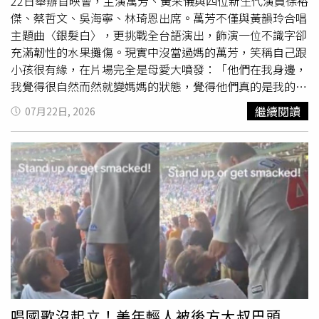
兇。但他也供稱自己有幻聽、幻覺，並聲稱受到「川普的大
22日舉辦首映會，主演萬芳、黃采儀與四位新生代演員徐裕
揭露」及意識遭干擾影響，才會失控犯案；至於林嫌犯案是
傑、蔡哲文、吳海寧、林琦恩出席。萬芳不僅與黃韻玲合唱
否與精神狀況有關？還是「畏罪裝瘋」？他真正犯案原因為
主題曲〈銀髮白〉，更挑戰全台語演出，飾演一位不識字卻
何？檢警表示，除了交由專業精神鑑定，釐清嫌犯真實精神
充滿韌性的水果攤傷。現實中沒當過媽的萬芳，笑稱自己跟
狀態，對於其作案動機一定會深入追查。
小孩很有緣，在片場完全是母愛大噴發：「他們在我身邊，
我覺得很自然而然就變媽媽的狀態，覺得他們真的是我的女
兒、兒子。」感嘆當時女性連五年大肚子生小孩的辛苦。搞
繼續閱讀
07月22日, 2026
笑的是，劇中飾演大兒子的徐裕傑，原本要喊萬芳「媽」，
一看到她仙女般的氣質，頓了一下竟當場改口喊「姊」！提
及這次「全台語」挑戰，萬芳坦言壓力極大，特別感謝對戲
自然的好友陳竹昇，常向他請教「開嘴不開嘴」等台語發音
細節。劇中最讓她動容的，是詮釋高愛40多歲才開始讀書的
橋段，萬芳忍不住痛哭：「高愛第一個老師竟然是上人……
那個力量真的非常巨大！」連同場對戲的黃采儀與柯素雲看
了也跟著掉淚。談到劇中經典的深夜華中橋掃橋戲，萬芳形
容這是一場「安靜的修行」。高愛為了奉獻，白天賣水果、
晚上怕睡過頭甚至只敢「
坐著
睡」，半夜 12 點再出門掃
橋，這種「勞動尊嚴」讓全場動容。《銀髮白之歌》系列電
視電影《相信》首映記者會，原型人物慈濟志工高愛、導演
唱國歌沒起立！美年輕人被後方大叔巴頭