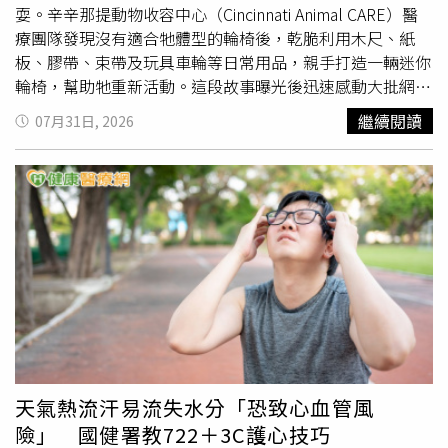
耍。辛辛那提動物收容中心（Cincinnati Animal CARE）醫
療團隊發現沒有適合牠體型的輪椅後，乾脆利用木尺、紙
板、膠帶、束帶及玩具車輪等日常用品，親手打造一輛迷你
輪椅，幫助牠重新活動。這段故事曝光後迅速感動大批網
友，在各界協助下，Gelato如今又擁有專屬3D列印輪椅，
繼續閱讀
07月31日, 2026
復健進展也持續傳出好消息。 在 Instagram 查看這則貼文
從 Instagram 分享的貼文 Gelato約一個月前與另外4隻幼貓
一起被民眾發現在路邊貓食附近徘徊，隨後被送往辛辛那提
動物收容中心安置。工作人員很快便發現，牠與其他幼貓不
同，雖然前腳活動正常，後腿卻一路拖在地上，幾乎無法支
撐身體，因此安排進一步檢查。獸醫診斷確認，Gelato曾受
到脊椎傷害，導致後肢無法正常行走，但仍保有知覺與部分
肌肉反應，後腿偶爾仍能活動，排尿、排便功能也維持正
常。由於牠年紀還小，神經及肌肉仍具有恢復潛力，醫療團
隊認為只要持續復健，仍有機會重新站起來。目前擔任
Gelato中途照顧者的獸醫助理主管史密斯（Mallory
Smith）表示，Gelato最大的特色就是從未因傷勢失去對世
天氣熱流汗易流失水分「恐致心血管風
界的好奇心，每天都想四處探索、追逐玩耍，但身體卻無法
險」 國健署教722＋3C護心技巧
配合。她原本想替牠裝設輪椅，卻發現收容中心現有的輔具