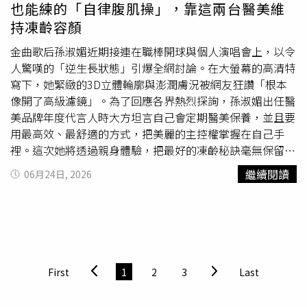
也能練的「自律腹肌操」，靠這兩台醫美維
音。面對外界討論，川井める於22日再次發文說明，她公開
持凍齡容顏
影片並非為了獵巫，而是希望所有搭乘電車的人都能提高警
覺，共同維護安心、安全的乘車環境。她坦言，事件發生當
金曲歌后孫淑媚近期接連在職棒開球與個人演唱會上，以令
下根本不知道到底發生了什麼事情，一度陷入恐慌；等到逐
人驚嘆的「逆生長狀態」引爆全網討論。在大螢幕的高清特
漸確信不是偶然碰觸時，自己已嚇得動彈不得且怕到發不出
寫下，她緊緻的3D立體輪廓與澎潤膚況被網友狂讚「根本
聲音，最後才臨時決定拿起手機錄影。她也表示，若未來再
像開了高級濾鏡」。為了回應各界熱烈探詢，孫淑媚出任醫
遇到類似事件，會參考大家提供的建議採取更適當的應對方
美品牌年度代言人時大方坦言自己會定期醫美保養，並且要
式。川井める最後呼籲：「痴漢的受害者不只有女性，男性
用最高效、最舒適的方式，把美麗的主控權掌握在自己手
也可能會遇到，希望不分男女，大家都能一起提高警覺。我
裡。這次她將透過親身體驗，把最好的凍齡秘訣毫無保留地
覺得最好的狀態，就是『大家和睦相處』。」
推薦給大家！拒絕盲從忍痛！孫淑媚自曝選擇「電音雙機」
繼續閱讀
06月24日, 2026
的挑剔關鍵面對緊湊的演藝工作與無縫切換的生活步調，孫
淑媚在挑選保養療程時，更看重「效率」與「舒適度」。她
坦言，身邊很多朋友為了凍齡，常常要熬過漫長的保養煎熬
與繁複的修復期，甚至在療程中強忍刺痛。而她自己體驗了
「泰音波」與「犀利電波」後，發現疼痛感不僅大幅下降、
體感更好，也為自己省下許多時間。這次接到年度代言，孫
First
1
2
3
Last
淑媚直呼非常開心，開玩笑說這下子連自己的保養開銷都省
了下來。（圖／取自 shumaysun IG）45公斤極致自律！大