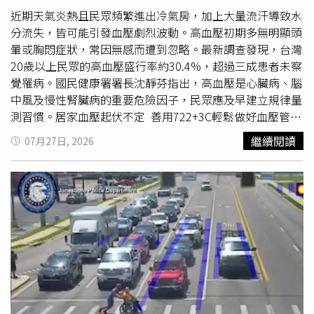
沒有任何一款適合這隻體型嬌小的小貓，只好決定自己動手
近期天氣炎熱且民眾頻繁進出冷氣房，加上大量流汗導致水
設計。史密斯與醫療團隊利用紙板、木尺、膠帶、束帶以及
分流失，皆可能引發血壓劇烈波動。高血壓初期多無明顯頭
玩具車Hot Wheels車輪等材料，組裝出一輛專屬迷你輪
暈或胸悶症狀，常因無感而遭到忽略。最新調查發現，台灣
椅，希望讓Gelato重新獲得自主活動能力，而不是只能趴在
20歲以上民眾的高血壓盛行率約30.4%，超過三成患者未察
地上等待照顧。她表示，看見Gelato終於能靠著輪椅自由移
覺罹病。國民健康署署長沈靜芬指出，高血壓是心臟病、腦
動、主動探索環境，甚至開始和其他幼貓一起玩耍，是團隊
中風及慢性腎臟病的重要危險因子，民眾應及早建立規律量
最大的成就感。這套看似簡單的DIY輪椅效果遠超乎預期。
測習慣。居家血壓起伏不定 善用722+3C輕鬆做好血壓管理
Gelato戴上輪椅後活動力明顯增加，後腿肌力也逐漸恢復。
沈靜芬署長提醒，民眾不應等到身體不適才進行量測，平時
繼續閱讀
07月27日, 2026
如今即使暫時離開輪椅，牠也已能靠自己的力量站立幾秒
即可運用722原則來掌握數值變化。除了養成量測習慣，也
鐘，只是還無法順利跨步或奔跑，因此仍須持續接受復健。
能將3C原則融入日常生活中，協助維持血壓穩定。722原
史密斯表示，收容中心醫療團隊一直以來都會依照受傷動物
則：連續七天量測、每天早晚各量兩次、每次量兩遍取平均
的不同需求，自行設計各種醫療或復健輔具，只要能幫助牠
值。Check（定期量測）：18歲以上每年進行一次722，若
們恢復生活能力，再困難也願意嘗試。收容中心社區參與資
未達7日亦可隨手記錄。Change（改變習慣）：減少油鹽攝
深經理科琳娜（Lisa Colina）也指出，收容所醫療工作往往
取、多吃蔬果、維持運動與健康體重並拒絕菸酒。
必須善用有限資源，不斷發揮創意、勇於動手實作，才能替
Control（控制血壓）：經診斷需用藥者須遵從醫囑，切勿
每一隻受傷動物找到最適合的治療方式。Gelato
坐著
DIY輪
因血壓暫時下降而自行停藥。缺乏居家血壓計 該如何就近
椅努力行走的照片與影片分享到社群平台後，很快便吸引數
尋求資源協助？針對家中無血壓計的民眾，國民健康署持續
以萬計網友關注，不少人被牠努力不放棄的模樣深深打動。
結合社區藥局、超商、金融機構及社區據點推動安心血壓