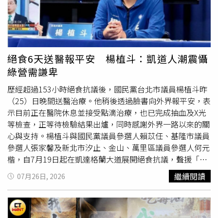
180元），希望讓更多等待新家的毛孩，都能像Gelato一
呼暖心。這名男子是20歲大學生克里斯多福赫倫索
樣，迎來屬於自己的幸福新生活。
（Christopher Hellenthal）。他表示，當時只對輪椅男子
說了一句：「別擔心，我來幫你。」事情發生得很快，他把
人送到安全處後便立刻返回車內，因為燈號已經轉綠。赫倫
索透露，自己並非特地穿著蜘蛛人服裝出門，而是剛結束暑
絕食6天送醫報平安 楊植斗：凱道人潮震懾
假打工的工作。他利用暑假在當地Ultimate Air Trampoline
綠營需謙卑
Park彈跳床樂園擔任活動演員，負責扮演蜘蛛人陪伴孩童，
當天剛參加完園區舉辦的超級英雄主題活動，返程途中恰巧
歷經超過153小時絕食抗議後，國民黨台北市議員楊植斗昨
看到輪椅男子正在路中央，便毫不遲疑地下車幫忙。他回
（25）日晚間送醫治療。他稍後透過臉書向外界報平安，表
憶，當時腎上腺素瞬間飆升，腦中還閃過一個念頭：「我穿
示目前正在醫院休息並接受點滴治療，也已完成抽血及X光
著蜘蛛人服裝做這件事，畫面一定很有趣。」但真正驅使他
等檢查，正等待檢驗結果出爐，同時感謝外界一路以來的關
行動的原因很單純，就是看到有人需要幫助，不希望對方獨
心與支持。楊植斗與國民黨議員參選人賴苡任、基隆市議員
自冒險穿越車流。接受《ABC News》訪問時，赫倫索也分
參選人張家馨及新北市汐止、金山、萬里區議員參選人何元
享，電影中蜘蛛人的梅嬸（Aunt May）曾說過：「每個人心
楷，自7月19日起在凱達格蘭大道展開絕食抗議，聲援「我
中都有一位英雄。」他認為，任何人都能戴上蜘蛛人的面
是人，我反毒台」集會。四人一路苦撐至集會當天，不過何
繼續閱讀
07月26日, 2026
具，但更重要的是把蜘蛛人願意幫助他人的精神落實到生活
元楷因血糖過低提前送醫。其餘3人則咬牙撐完整場活動，
裡，而不是只有穿上那套制服。他表示，蜘蛛人一直是自己
坐著
輪椅登台向支持者深深一鞠躬後，在救護人員陪同下結
最喜歡的超級英雄，因為彼得帕克（Peter Parker）和一般
束長達6天多的絕食行動，分別送醫檢查。楊植斗表示，很
人一樣，也要兼顧學業、生活與各種困難，沒有富可敵國的
高興能在台上與妻子攜手，也由衷感謝所有到場民眾支持，