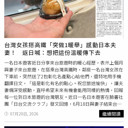
是以舒服為主，蔡朕笑說：「畢竟平常表演都穿的很浮誇，
所以私下穿得舒服自在比較重要！」至於團員中誰最會穿
搭，幾位大男孩都公推團員孟維是VERA的「穿搭達人」，
更是團體的「服裝造型師」，藍弟表示：「孟維會去研究很
多現在流行的飾品或服裝風格或者是流行小物，我們也因為
常討論穿搭風格，感覺自己成團後，在穿衣服上的衣Q也越
來越進步了！」VERA也希望能有更多機會代言女性相關用
台灣女孩搭高鐵「突做1暖舉」感動日本夫
品，蔡朕說：「我覺得我們團非常適合美妝保養，因為每個
妻！ 返日喊：想把這份溫暖傳下去
人都非常擅唱化妝保養這一塊！」Nelson則毛遂自薦：
「其實除了女性私密用品或是內衣褲以外的商品，我們都很
一名日本遊客近日分享來台旅遊時的暖心經歷，表示上個月
適合！現在很少有商品是分性別的，所以什麼商品都很適合
與妻子來台旅遊，在搭乘台灣高鐵時，鄰座一名台灣女孩在
我們團！畢竟我們也是主打中性風的團體，希望大家打破性
下車前，突然送了2包彰化名產點心給他們，還特地用手機
別的框架！」VERA自認很適合代言女性相關用品。（圖／
翻譯日文，「這是彰化有名的點心。祝您旅途愉快」，讓夫
THE HYUNDAI 現代百貨提供）
妻倆深受感動，直呼希望未來有機會能用同樣的熱情，回報
每一位到日本旅遊的台灣朋友。近日一名日本遊客在臉書社
團「日台交流クラブ」發文回憶，6月18日與妻子結束台中
行程後，搭乘高鐵返回台北，鄰座
坐著
一位約20多歲的年輕
繼續閱讀
07月20日, 2026
女子。一路上雙方都沒有交談，他與妻子只是欣賞窗外風
景、閒聊旅行中的點滴。直到列車即將抵達板橋站時，女子