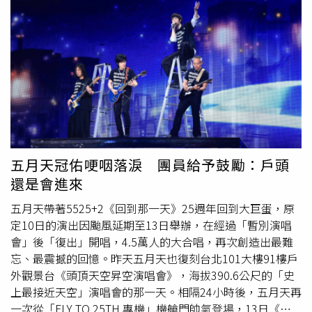
開始整理隨身物品，夫妻倆原以為她只是準備下車，沒想到
對方突然遞上2包點心，並拿出手機展示翻譯好的日文訊
息，「這是彰化有名的點心。祝您旅途愉快！」讓兩人又驚
又喜。由於列車到站，女子匆忙下車，日本夫妻來不及多
說，只能趕緊用日文向對方說了一句「謝謝」。沒想到，當
列車再次緩緩啟動後，原PO望向月台，竟發現女孩仍站在
原地，微笑著朝車廂揮手送行，夫妻倆也立刻揮手回應，為
這趟旅程留下難忘回憶。原PO透露，回到日本後，夫妻倆
一邊品嚐女孩贈送的彰化名產「芋頭酥」，一邊回想在台灣
遇見的這份善意，心中依舊感到十分溫暖，感動表示「雖然
五月天冠佑哽咽落淚 團員給予鼓勵：戶頭
很想向她道謝，但因為當時並未互相報上姓名便分別了，這
還是會進來
恐怕難以實現。但願有朝一日，我能以熱情好客的款待，讓
造訪日本的台灣朋友留下美好的日本回憶」。貼文曝光後引
五月天帶著5525+2《回到那一天》25週年回到大巨蛋，原
發熱議，許多網友紛紛留言表示，「台灣人是真的會這樣
定10日的演出因颱風延期至13日舉辦，在經過「暫別演唱
做，刻在骨子的善意」、「彰化人就是這麼熱情！日本人會
會」後「復出」開唱，4.5萬人的大合唱，再次創造出最難
嚇到」、「善的循環」、「我是那位小姐我也會做同樣的事
忘、最震撼的回憶。昨天五月天也復刻台北101大樓91樓戶
情，這真的是不少台灣人的通病」、「彰化最有名的名產是
外觀景台《頭頂天空昇空演唱會》，海拔390.6公尺的「史
蛋黃酥，雄二家算是裡面好吃又乾淨明亮的店」、「這是彰
上最接近天空」演唱會的那一天。相隔24小時後，五月天再
化蛋黃酥蠻有名的雄二家，原來也有出芋頭酥產品，感謝提
一次從「FLY TO 25TH 專機」機艙門帥氣登場，13日《回