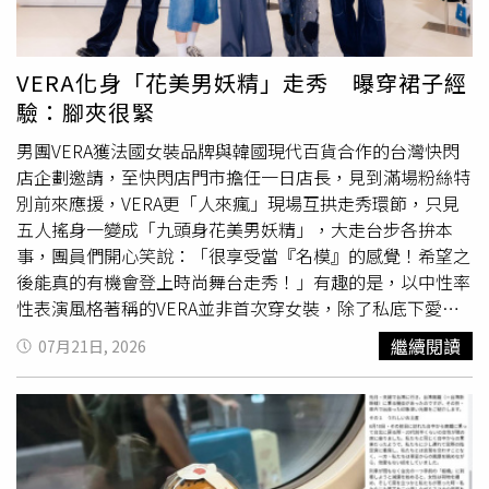
拍了對方一下。查維斯強調網路上瘋傳的影片缺少最重要的
一段內容，就是事件發生後雙方很快就互相道歉，也化解誤
會，那名年輕球迷甚至主動買了一杯冰啤酒請他喝，兩人也
VERA化身「花美男妖精」走秀 曝穿裙子經
坐下來交流彼此的想法，分享為何如此重視美國國歌，以及
驗：腳夾很緊
國歌對各自代表的不同意義。球場保全當時一度準備將查維
斯請離球場，但遭拍打的年輕球迷主動向保全表示事情已經
男團VERA獲法國女裝品牌與韓國現代百貨合作的台灣快閃
解決，事件最終和平落幕。芝加哥小熊球團事後證實查維斯
店企劃邀請，至快閃店門市擔任一日店長，見到滿場粉絲特
的說法，球團指出保全事後已與遭拍打的球迷確認情況，對
別前來應援，VERA更「人來瘋」現場互拱走秀環節，只見
方表示雙方已自行和解，不希望任何人因此遭驅逐出場，也
五人搖身一變成「九頭身花美男妖精」，大走台步各拚本
不希望球團採取進一步行動，因此球團最終尊重其意願，未
事，團員們開心笑說：「很享受當『名模』的感覺！希望之
再追究相關責任。
後能真的有機會登上時尚舞台走秀！」有趣的是，以中性率
性表演風格著稱的VERA並非首次穿女裝，除了私底下愛穿
中性短版T外，先前也因出席活動而有穿裙子表演的經驗，
繼續閱讀
07月21日, 2026
藍弟表示：「畢竟我們就是主打著什麼風格都可以駕馭！跳
脫傳統框架去穿搭做表演，覺得很有意義，也能創造出各種
不被侷限的表演形式！」孟維則分享過去在時裝周上穿裙子
的害羞經驗，「因為裙子比較短，很怕露出『底褲』，所以
坐著
的時候都要腳夾很緊！」談到私底下的OOTD，團員都