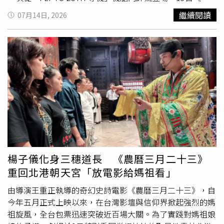
供訊息和歡迎再來台灣」、「那個也不算便宜喔」。
到那一天》25週年巡迴演唱會來到第162場，一開唱歌迷情
繼續閱讀
07月14日, 2026
緒激動熱情達到最高點，〈OAOA〉、〈孫悟空〉、〈將軍
令〉等歌點燃全場氛圍，阿信先和歌迷打招呼：「大家好！
好久不見！我感覺自從上次演唱會，似乎過了整整24年！我
們回來了！」隨即笑稱其實是過24小時。在石頭、瑪莎、怪
獸一一和歌迷問好後，冠佑說：「我今一到場館，雖然說是
第五場，很捨不得感覺湧上心頭……」話才說一半就哽咽落
淚，一度說不出話來，怪獸開玩笑說：「我們好好幫冠佑加
油，戶頭還是會進來。」團員圍起冠佑給他最強的鼓勵，冠
佑忍住眼淚打起精神說：「後台是在說這個演唱會唱完應該
會很開心，可休息一段時間，上台又捨不得，只希望今天陪
大家唱的每一首歌，每一個弦律都留在心裡，約在不久的未
來見。」冠佑說到一半哽咽落淚。（圖／相信音樂提供）觀
楊子儀化身三穗道長 《農曆三月二十三》
眾席下有《欠你的那場婚禮》導演嚴藝文、演員謝盈萱、王
重回北港朝天宮「放電影給媽祖看」
渝萱、裴子齊蒞臨，阿信坐到嚴藝文旁展開逗趣互動，她
說：「謝謝你們的宇宙人幫這齣戲做了非常好聽的音樂。」
由導演王重正執導的奇幻史詩電影《農曆三月二十三》，自
阿信馬上自薦：「宇宙人就不用謝，下次直接找我們就
今年五月正式上映以來，在台灣影壇與信仰界掀起強烈的媽
好。」怪獸說：「公然搶工作！雖然是開玩笑，但最好記在
祖旋風，全台包票迅速突破近百場大關。為了實踐對媽祖娘