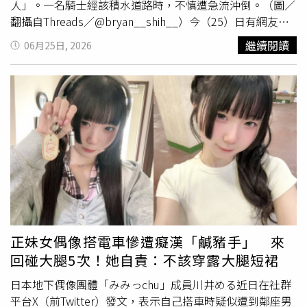
人」。一名騎士經該積水道路時，不慎遭急流沖倒。（圖／
翻攝自Threads／@bryan__shih__）今（25）日有網友在
Threads分享影片，只見屏科大校園道路幾乎全被積水覆
繼續閱讀
06月25日, 2026
蓋，排水孔因來不及宣洩，不斷向外噴出水柱。影片中，更
有一名機車騎士行經該道路時，遭到湍急水流沖擊，連人帶
車滑倒在地，畫面相當驚險，讓原PO直呼「屏科的雨太誇
張，還救了一個人，各位要注意安全啊」。排水孔不斷向外
噴出水柱。（圖／翻攝自Threads／@bryan__shih__）貼
文曝光後引發熱議，許多網友紛紛留言表示「你們發自內心
的那句救他救他，就知道你們是善良的人。下雨天也要注意
安全」、「難怪屏科大的畢業門檻之一是要最少會游泳50公
尺」、「好可怕」、「哇，懷念的屏科大，下大雨真的先不
要」。此外，還有網友想起2012年屏科大周邊「壽比路」
豪雨成災時，曾有人
坐著
殺人鯨造型游泳圈在積水路面漂流
的畫面，「壽比河」、「我來支援2006年的壽比河」、
正妹女偶像搭電車慘遭癡漢「鹹豬手」 來
「沒游過壽比河，游泳學分形同白拿」。根據氣象署資料，
回碰大腿5次！她自責：不該穿露大腿短裙
屏東縣25日累積降雨量已突破500毫米，其中九如鄉及鹽埔
鄉12小時累積雨量超過400毫米，豪雨來得又急又猛，導致
日本地下偶像團體「みみっchu」成員川井める近日在社群
排水系統無法負荷大量雨水，多個鄉鎮出現積淹水災情，甚
平台X（前Twitter）發文，表示自己搭車時疑似遭到鄰座男