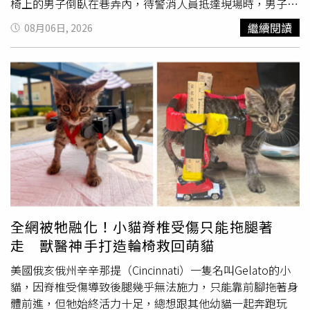
椅上的男子倒臥在巷弄內，待警消人員抵達現場時，男子已
無生命跡象，測得體溫高達42度。警方調查指出，死者為身
繼續閱讀
08月06日, 2026
障人士，事發時正乘
坐著
電動輪椅，在住家附近右轉時不慎
翻覆，之後倒臥現場約2小時都未被發現，當天金堤市最高
氣溫達36.6度。全羅北道政府表示，截至5日為止，今年全
羅北道疑似因熱傷害死亡案例已增至6人，較去年同期的1人
大幅增加。包括此次意外在內的疑似熱傷害死亡案件，已通
報給疾病管理廳，後續將依調查結果確認是否列入官方統
計。南韓氣象廳指出，極端高溫將持續至7日，8日起受東北
風及颱風白海豚影響，東海岸與濟州山區將有降雨，氣溫可
望略為下降，但依舊高於往年平均，提醒當地民眾不可因氣
溫稍降而鬆懈防暑，仍須注意中暑與熱傷害風險。
全網被牠融化！小貓脊椎受傷只能拖腿著
走 獸醫神手打造輪椅救回萌貓
美國俄亥俄州辛辛那提（Cincinnati）一隻名叫Gelato的小
貓，因脊椎受傷導致後腿幾乎無法施力，只能靠前腳拖著身
體前進，但牠始終活力十足，總想跟其他幼貓一起奔跑玩