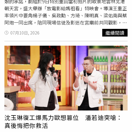
心裡。」讓全場瞬間笑翻。《欠你的那場婚禮》導演跟演員
娘的承諾，劇組於9日特別重回當初拍片的取景地雲林北港
群來觀賞五月天演唱會。（圖／相信音樂提供）2005年五
朝天宮，盛大舉辦「放電影給媽祖看」特映會。導演王重正
月天在台北101開唱，創下史無前例的壯舉舉辦「史上最接
率領片中要角楊子儀、吳政勳、方琦、陳明真、梁佑南與蔡
近天空」演唱會，當時僅有幾百位幸運歌迷入場，這次五月
阿炮一同出席，陪同現場信徒及影迷在宮廟前共同觀影，現
天透過時光機帶領4.5萬歌迷一起登頂，五月天演唱著那天
場溫馨洋溢。王重正導演在特映會上感性表示，這部歷經艱
繼續閱讀
07月10日, 2026
的第一首歌〈亂世浮生〉，阿信興奮大喊：「歡迎大家坐上
辛拍攝的作品，是對媽祖與土地的深厚敬意。為了讓這份來
時光機2005年《頭頂天空昇空演唱會》金氏世界紀錄最高
自媽祖的大慈悲傳遞到更多角落，王重正在現場隆重宣布，
建築物演唱會現場，當初只能抽出200張票，現在用時光機
電影《農曆三月二十三》將正式啟動「放電影給媽祖看」巡
把你們通通帶回來。」回憶當初，瑪莎先說：「那時舞台很
迴特映計畫，未來劇組將走進全台各大宮廟，直接在宮廟
小，我們全部的人都擠在一塊，但只要有樂器、有聲音，還
前、廟口廣場進行放映，貼近並服務各地的虔誠信徒。王重
能唱歌就是很棒的演唱會。」怪獸憶起當時只有一台攝影
正也透露，廟口放映不只是重溫台灣傳統的野台文化，更希
機，所以只能拍到石頭轉圈圈，阿信說：「還有一個人
坐著
望打破戲院的空間限制，讓信仰的溫暖直接落地。首度體驗
他的直升機，齊柏林為我們拍攝的。」與全場報以熱烈鼓掌
在廟前廣場和信徒們一起看電影的演員方琦，在特映會現場
感謝齊柏林，接著阿信換上外星人造型，高唱〈晚安地球
顯得無比興奮與期待。她感性表示，自己雖然沒有像前輩們
人〉、〈聽不到〉，帶領全場大喊跟全世界宣布：「我們都
一樣有著豐富的廟口看戲經驗，但這場「廟前放映初體驗」
是五月天！」再次回到創金氏世界紀錄的那一天。
讓她深感震撼與幸福。方琦誠摯地分享道：「我們這部《農
曆三月二十三》不只是一部電影，更是一份充滿愛與祝福的
沈玉琳復工爆馬力歐想篡位 潘若迪突嗆：
禮物，希望大家能好好享受這份溫暖。」楊子儀已取得道教
真後悔把你救活
科儀資格，在特映會當天，他特別以正宗的「三穗道長」身