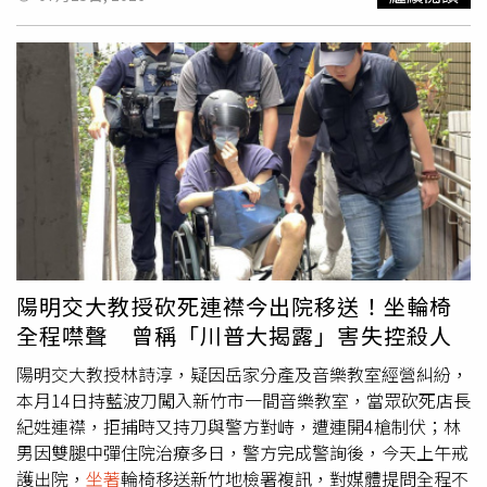
人仍向台下支持者深深一鞠躬，現場也報以熱烈掌聲與加油
聲，為這場歷時逾150小時的絕食抗議畫下句點。國民黨主
席鄭麗文表示，這群年輕朋友從上週一路堅持到現在，以絕
食方式表達對食安議題的訴求，勇氣與毅力值得大家給予掌
聲。主持人也向三人喊話「辛苦了，一定要平安」。就在準
備下台之際，楊植斗突然回頭與鄭麗文相擁，兩人低聲交談
幾句後才在眾人陪同下離場，楊植斗、賴苡任及張家馨隨後
分別由救護人員送醫檢查，為這場絕食行動正式劃下句點。
陽明交大教授砍死連襟今出院移送！坐輪椅
全程噤聲 曾稱「川普大揭露」害失控殺人
陽明交大教授林詩淳，疑因岳家分產及音樂教室經營糾紛，
本月14日持藍波刀闖入新竹市一間音樂教室，當眾砍死店長
紀姓連襟，拒捕時又持刀與警方對峙，遭連開4槍制伏；林
男因雙腿中彈住院治療多日，警方完成警詢後，今天上午戒
護出院，
坐著
輪椅移送新竹地檢署複訊，對媒體提問全程不