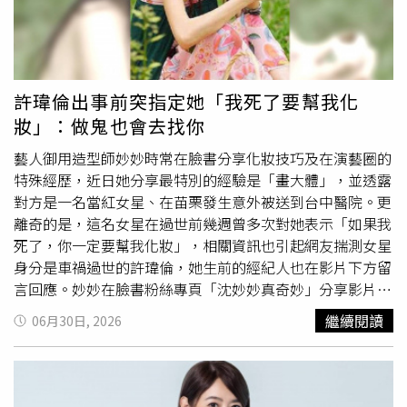
里斯腱原本就有問題進行治療，還搞笑跟自己的人形立牌合
影。（圖／翻攝自姜濤IG）2022年11月，香港男團MIRROR
的人氣王姜濤在商台籃球賽中傷及膝蓋，最後須動手術，復
健期需用拐杖約兩個月，錯失多個重要演出。但其實他連左
腳阿基里斯腱也有問題，據當時港媒報導，他必須定時覆診
許瑋倫出事前突指定她「我死了要幫我化
及接受物理治療，也必須給身體更充足的休息。他曾在社群
妝」：做鬼也會去找你
上傳短片透露自己在做物理治療，右腳由腳眼到膝蓋以上裝
支架穩定傷患，他也用右腳拉扯橡筋，希望藉此讓右腳肌肉
藝人御用造型師妙妙時常在臉書分享化妝技巧及在演藝圈的
恢復力量，再依照治療師要求做不同動作，完成一組動作耗
特殊經歷，近日她分享最特別的經驗是「畫大體」，並透露
費的體力不輸上台演唱，十分辛苦。權相佑過去曾因阿基里
對方是一名當紅女星、在苗栗發生意外被送到台中醫院。更
斯腱斷裂開刀，去年又首度公開肝臟長瘤。（圖／翻攝自짠
離奇的是，這名女星在過世前幾週曾多次對她表示「如果我
死了，你一定要幫我化妝」，相關資訊也引起網友揣測女星
한형 신동엽YT）韓國男演員權相佑2020年在拍攝電影《海
身分是車禍過世的許瑋倫，她生前的經紀人也在影片下方留
賊：鬼怪的旗幟》時感到右腳踝不適，原本以為是扭傷，但
言回應。妙妙在臉書粉絲專頁「沈妙妙真奇妙」分享影片透
經詳細檢查後發現竟然是阿基里斯腱斷裂。由於先前他曾接
露，她最特別也最難過的化妝經驗，就是幫大體化妝。對方
受過阿基里斯腱和韌帶重建的手術，經紀公司當時表示他的
繼續閱讀
06月30日, 2026
是身分一名女藝人，「她是意外，而且她那時候很年輕、滿
傷應為舊疾復發，並非拍攝電影過程引起。他也隨即接受手
紅的」，自己幾乎每天都要幫對方化妝。妙妙回憶，女藝人
術，休息數日後又重返劇組趕上拍攝進度。
在出事前兩、三個禮拜突然對她表示想要美美的走：「妙妙
姐，如果我死了，你一定要幫我化妝」，在兩三週內聊了這