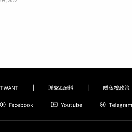
2日, 2022
，要求解釋她的行為，結果就一直沒回家，也連絡不到。後來Don
9號病房，德黑蘭的
埃文監獄
是一個惡名昭彰的殘酷地方，專門關
留了幾名有影響力的伊朗人，包括作家兼詩人莫娜博爾祖伊、伊
拉夫桑賈尼。經過近兩週的抗議活動後，政府的鎮壓仍在繼續，
，包括兒童在內，至少83人被證實在抗議活動中喪生。國家通訊社
活動有關的人被拘留，保護記者委員會也統計，截至29日，至少有
TWANT
聯繫&爆料
隱私權政策
Facebook
Youtube
Telegra