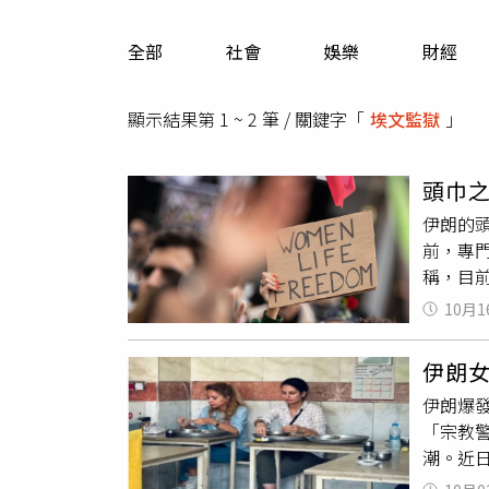
人物
汽車
全部
社會
娛樂
財經
專欄
房產新勢力
顯示結果第 1 ~ 2 筆 / 關鍵字「
埃文監獄
」
頭巾
伊朗的
前，專
稱，目
滿。15
10月1
倉庫，
稱暴動
伊朗
槍聲不斷
伊朗爆發
臨的最大
「宗教
權的異
潮。近
務，長
Rad和