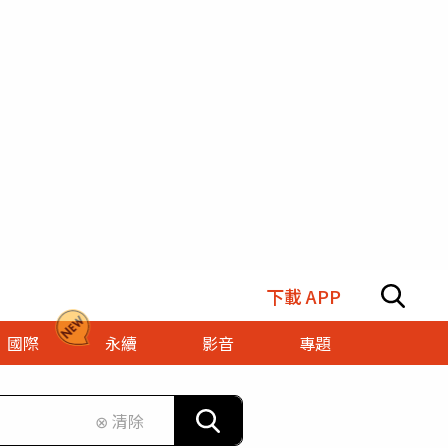
下載 APP
國際
永續
影音
專題
⊗ 清除