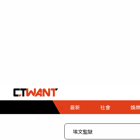
社會首頁
娛樂首頁
財經首頁
政
:::
最新
社會
娛
時事
即時
熱線
:::
直擊
大條
人物
調查
專題
３Ｃ