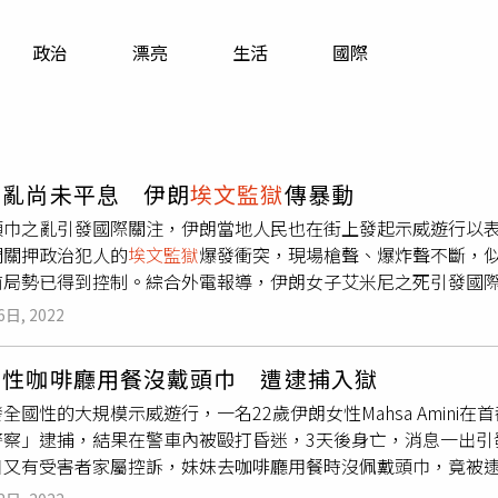
寵物
政治
漂亮
生活
國際
運勢
運動
梅酒
之亂尚未平息 伊朗
埃文監獄
傳暴動
頭巾之亂引發國際關注，伊朗當地人民也在街上發起示威遊行以
門關押政治犯人的
埃文監獄
爆發衝突，現場槍聲、爆炸聲不斷，
前局勢已得到控制。綜合外電報導，伊朗女子艾米尼之死引發國
日時伊朗專門關押反政府人士的
埃文監獄
發生暴動，一名囚犯與
6日, 2022
引發火災。警察封鎖了通往
埃文監獄
的道路，許多人按喇叭表示
已經完全得到控制，但事實上，監獄外的抗議還在進行，聚集了
女性咖啡廳用餐沒戴頭巾 遭逮捕入獄
。艾米尼之死引發伊朗大規模的抗議活動，蔓延到至少 19 個城
全國性的大規模示威遊行，一名22歲伊朗女性Mahsa Amin
挑戰之一，美國人權組織HRANA表示，在最近的一次鎮壓行動中
警察」逮捕，結果在警車內被毆打昏迷，3天後身亡，消息一出引
議人士，人權觀察指責監獄當局使用酷刑和無限期監禁的威脅，
日又有受害者家屬控訴，妹妹去咖啡廳用餐時沒佩戴頭巾，竟被逮捕
期以來此監獄一直受到西方人權組織的批評，並於2018年因「
朋友在咖啡廳吃飯，2人皆未佩戴頭巾，怎料照片在網路上廣泛流傳，她