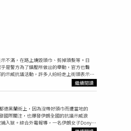
表示不滿，在路上燒毀頭巾、剪掉頭髮等。日
似乎是警方為了鎮壓所做出的舉動，官方也聲
際的示威抗議活動，許多人紛紛走上街頭表示不
監獄的工作人員發生衝突，放火燒了裝滿衣服的
繼續閱讀
對抗議活動的聲援，大約一個小時過後，官方聲
許多抗議人士，高喊著獨裁者去死的口號，現場
市，成為2009年綠色運動以來伊朗神權政治面
i在首都德黑蘭街上，因為沒帶好頭巾而遭當地的
有5500多人被捕。
埃文監獄
主要關押反政府政
發國際關注，也爆發伊朗全國的抗議示威浪
以及長時間審訊和拒絕為被拘留者提供醫療服
入獄。綜合外電報導，一名伊朗女子Donya
嚴重侵犯人權」而被美國政府列入黑名單。
的姐姐Dina Rad透露，Donya被伊朗安全