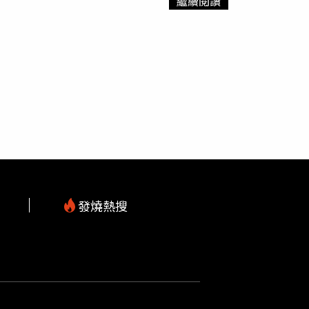
繼續閱讀
ya才傳簡訊告訴家人，自己被轉移到了
埃文監
押反政府的異議者。據報導，最近幾天，安全
朗足球運動員侯賽因馬希尼和伊朗前總統的女兒
數十人在安全部隊之間的衝突中喪生，伊朗人權
（IRNA）指出，截至上週，已有1000多名
28名記者被逮捕。
發燒熱搜
m