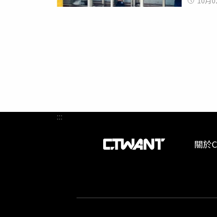
10月0
局傳喚
獄
的20
部隊拘
法伊澤
組織估計
與抗議
:::
關於C