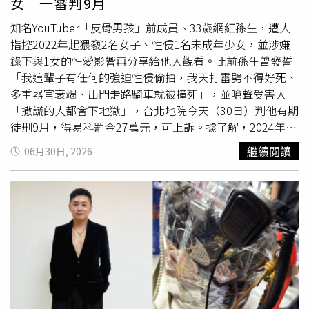
女 一審判9月
地點盛傳為紐約麥迪遜廣場花園，但截至目前新人尚未正式
證實。外媒同時指出，紐約市政府已接獲申請，若相關規劃
知名YouTuber「反骨男孩」前成員、33歲網紅孫生，遭人
依照計畫進行，7月2日至7月4日期間，麥迪遜廣場花園周
指控2022年起猥褻2名女子、性侵1名未成年少女，並涉嫌
邊部分道路將實施交通管制，以配合婚禮維安及場地布置。
錄下與1女的性愛影響再分享給他人觀看。此前孫生曾發誓
近期現場也陸續出現大型燈光設備、施工器材及工作人員進
「我這輩子有任何的強迫性侵偷拍，我天打雷劈不得好死、
駐，讓外界更加猜測婚禮就在此舉行。不過截至目前為止，
多重器官衰竭、出門走路騎車就被撞死」，並嗆聲受害人
泰勒絲與崔維斯雙方均未正式證實婚禮日期、地點及相關安
「撒謊的人都會下地獄」，台北地院今天（30日）判他有期
排，外界掌握的資訊仍主要來自知情人士說法。NFL球星崔
徒刑9月，得易科罰金27萬元，可上訴。據了解，2024年7
維斯凱爾斯與泰勒絲交往多年，婚禮籌備進入最後階段，相
月間，孫生與A女一起到台北市某餐廳吃晚餐，A女也邀請了
繼續閱讀
06月30日, 2026
關細節持續受到外界關注。值得注意的是，由於保密協議未
閨密B女作陪，過程中孫生不斷炫耀自己性愛方面「很厲
包含肖像權授權內容，也讓先前外界猜測婚禮可能拍攝紀錄
害」，還趁著和B女到店外抽菸時伸手拍對方臀部14下，還
片、演唱會電影或串流平台特別節目的傳聞大幅降溫。隨著
調戲對方「屁股有肉哦，撞起來才爽」，事後遭B女提告，
婚禮日期逐漸逼近，在層層保密措施之下，除非有賓客願意
台北地院2025年2月依性騷擾罪判有期徒刑5月，得易科罰
冒著失去新人信任、甚至遭社交圈排擠的風險提前曝光內
金確定。孫生事後還稱B女是「瞎妹」。在B女被性騷擾案
容，否則這場備受全球關注的婚禮，恐怕仍將維持神祕面紗
擔任證人的A女，當天送走閨密B女後，陪孫生開房間，事
直到正式登場。
後PO文稱是要留下來安撫孫生情緒，「只想趕快把事情做
完就離開，但證據不足才沒有提告」。孫生在貼文下方留言
反駁，稱2人是合意性行為，當天還拍攝多段性影像，女方
有看鏡頭互動，還tag別人說「可以隨時跟我要影片」。A女