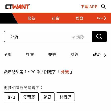
跳至主要內容區塊
下載 APP
最新
社會
娛樂
財經
⊗ 清除
全部
社會
娛樂
財經
政治
顯示結果第 1 ~ 20 筆 / 關鍵字「
外流
」
更多相關新聞關鍵字：
偷拍
愛爾麗
颱風
林得恩