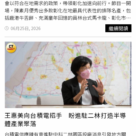
合規、原廠產品廣泛使用、廠商具履約能力等層面，卻沒有
會以符合在地需求的政策，帶領彰化加速向前行。節目一開
明確說明軍方系統是否出現在相關情資清單內、是否已完成
場，陳素月便秀出多款彰化在地最具代表性的排隊名產，包
全面檢測，以及有哪些具體補救或防堵措施。馬文君要求，
括鹿港牛舌餅、充滿童年回憶的員林台式馬卡龍、彰化市桂
國防部應儘速向立法院進行機密報告，清楚交代軍網是否遭
圓蛋糕，以及來自八卦山最新鮮的百果山蜜餞。陳素月表
繼續閱讀
06月25日, 2026
受波及、是否存在機敏資訊外洩疑慮，以及後續將如何與廠
示，這些美食承載了彰化深厚的飲食文化，更是彰化人熱情
商協調提出改善與補救方案。她也強調，國防部的職責是守
好客的象徵，希望透過這些在地好滋味，讓更多人看見彰化
護國家安全，而不是替設備供應商背書，既然使用的是納稅
多元且迷人的城市魅力。談起政策願景，陳素月指出，人口
人的錢，就必須接受最嚴格的監督與檢驗。
外流
、高齡化及中小企業低薪是彰化當前面臨的三大困境，
鄉親極度期盼新縣長能扭轉頹勢。對此，陳素月在深入基層
座談後，衡量縣府財政狀況，針對人口高齡化，拋出「65歲
以上長輩健保費全免」的政見，減少因城鄉社福落差導致的
人口外移。針對青年與育兒方面，除了提供青年首購與住宅
補貼，更因應在地家庭結構，首創「補助坐月子兩萬元」的
政策，取代現行繁瑣、造成基層公務員行政負擔的月嫂鐘點
費核銷制，並承諾普設公辦民營托嬰中心，讓彰化每年九千
名新生兒的家長能無後顧之憂地回到職場。談到照顧彰化未
王惠美向台積電招手 盼進駐二林打造半導
來的下一代，陳素月不僅承諾免費營養午餐政策，更將其升
體產業聚落
級為選用在地優質食材的「週週乳果蛋」。彰化是農業大
縣，更是畜牧大縣，擁有全台最優質且多樣化的農產品，未
台積電供應鏈有意進駐中科二林園區設廠消息引發地方關