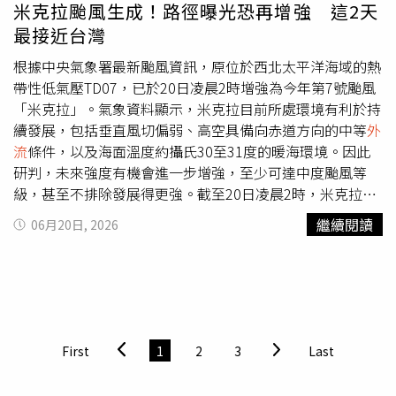
礎建設改善，希望透過軟硬體環境全面提升，打造更適合產
米克拉颱風生成！路徑曝光恐再增強 這2天
業投資與民眾安居的發展環境。
最接近台灣
根據中央氣象署最新颱風資訊，原位於西北太平洋海域的熱
帶性低氣壓TD07，已於20日凌晨2時增強為今年第7號颱風
「米克拉」。氣象資料顯示，米克拉目前所處環境有利於持
續發展，包括垂直風切偏弱、高空具備向赤道方向的中等
外
流
條件，以及海面溫度約攝氏30至31度的暖海環境。因此
研判，未來強度有機會進一步增強，至少可達中度颱風等
級，甚至不排除發展得更強。截至20日凌晨2時，米克拉中
心位置位於北緯13.9度、東經138.6度海域，以每小時15公
繼續閱讀
06月20日, 2026
里速度朝西北西方向移動。中心氣壓998百帕，近中心最大
風速每秒18公尺，瞬間最大陣風達每秒25公尺，七級風暴
風半徑約100公里。氣象專家林得恩指出，綜合各國數值模
式預測結果分析，未來幾天太平洋高壓有明顯向西延伸趨
勢，米克拉將在環境導引氣流帶動下，持續朝台灣東南方海
域接近。預估至下週三（24日）左右，颱風路徑中的北轉趨
First
1
2
3
Last
勢將逐漸增加。目前預測顯示，下週四及下週五（25日、
26日）期間，米克拉中心位置將最接近台灣東部外海。不