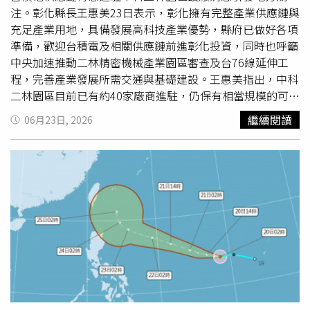
來將運用在地食材，在吃得健康的同時也帶動在地農畜產
注。彰化縣長王惠美23日表示，彰化擁有完整產業供應鏈與
業。陳素月強調，從長輩的健康、中青年的成家育兒壓力，
充足產業用地，具備發展高科技產業優勢，縣府已做好各項
到孩子的營養教育，未來當選縣長將提供最全方位的照顧。
準備，歡迎台積電及相關供應鏈前進彰化投資，同時也呼籲
相比陳素月一步一腳印從基層打拚，靠扎實的服務奪得四連
中央加速推動二林精密機械產業園區審查及台76線延伸工
霸立委，林楚茵指出，國民黨彰化縣長候選人魏平政，過去
程，完善產業發展所需交通與基礎建設。王惠美指出，中科
曾有過買票的黑歷史，而魏平政的背後更由前立委蕭景田在
二林園區目前已有約40家廠商進駐，仍保有相當規模的可開
全力支持。林楚茵痛批，蕭景田過去劣跡斑斑，不僅曾因捲
發土地，具備持續擴張空間。若未來台積電集團或相關供應
繼續閱讀
06月23日, 2026
入殺警奪槍案而入獄，2022年幫台北市議員林杏兒輔選時
鏈進駐，將有助帶動半導體、高科技製造及周邊產業發展，
又再度涉入賄選風波。她呼籲，彰化鄉親必須睜大眼睛，拒
形成完整產業聚落。她表示，縣府近年持續推動產業升級與
絕讓黑金與買票疑雲的勢力再度復辟。最後，談到彰化選
招商引資，希望透過高科技產業進駐創造更多優質就業機
情，陳素月強調，此次提名過程完全具備正當性，所有民調
會，讓年輕人能夠留在家鄉發展，減緩人口
外流
問題。尤其
進行方式事前皆獲得各方一致同意，選舉應回歸最純粹的目
二林精密機械產業園區若能順利完成相關審查程序，將可與
標與理念。在多年來對彰化的努力經營下，支持者看見的是
中科二林園區形成互補效應，進一步強化彰化產業競爭力。
一份踏實且真正為地方爭取福利的付出。陳素月呼籲，此時
王惠美也特別向中央喊話，隨著未來產業規模持續擴大，聯
此刻地方更應團結一致，切莫做出親痛仇快的事，唯有回歸
外交通建設更顯重要，其中台76線快速道路延伸工程攸關二
初心、凝聚力量，才能真正為彰化的未來繼續打拚。
林地區未來發展，盼中央能加速推動相關計畫，提升產業運
輸效率及區域發展能量。此外，彰化縣政府近年也同步推動
公共建設與治安設施升級，包括警政辦公廳舍改建及各項基