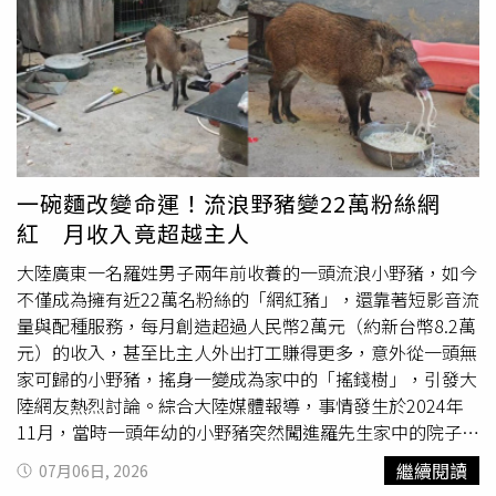
舜也表示，2022年正式加入日立集團後，企業規模與國際
能見度提升，也意味著必須以全球化標準面對市場競爭。目
前客戶占比住宅8成、商辦2成，面對2026至2027年房市盤
整挑戰，雖影響不大，但公司仍積極提高商辦市場的布局，
未來規劃以「新梯（高速電梯）」、「汰舊換新」及「數位
化服務」作為發展核心布局。沈裕舜進一步表示，轉攻商辦
並非單純因為房市景氣，而是商辦有發電機、冷凍機等機電
設備，能讓日立永大一起整合進入智慧建築管理平台。針對
一碗麵改變命運！流浪野豬變22萬粉絲網
電梯汰舊換新市場，沈裕舜表示，目前日立永大電梯在全國
紅 月收入竟超越主人
維保台數超過7.5萬台，其中機齡超過25年的電梯逾1.7萬
台。隨著台灣逐步邁入大規模電梯更新時代，市場對於設備
大陸廣東一名羅姓男子兩年前收養的一頭流浪小野豬，如今
安全性、可靠性及智慧化功能的需求持續提升，汰舊換新商
不僅成為擁有近22萬名粉絲的「網紅豬」，還靠著短影音流
機正快速成長，成為未來推動公司營收成長的重要動能之
量與配種服務，每月創造超過人民幣2萬元（約新台幣8.2萬
一。推動老舊電梯更新，不只是設備汰換，更是整體乘梯體
元）的收入，甚至比主人外出打工賺得更多，意外從一頭無
驗與建築價值的升級，希望提供客戶日立最新智慧電梯技術
家可歸的小野豬，搖身一變成為家中的「搖錢樹」，引發大
與數位管理系統，帶來更安全、更便利、更智慧的乘梯體
陸網友熱烈討論。綜合大陸媒體報導，事情發生於2024年
驗。他也進一步提到，目前碰到很多客戶因為價格等各種因
11月，當時一頭年幼的小野豬突然闖進羅先生家中的院子，
素將維保委由其他公司服務，不過經常發生控盤遭到置換，
不斷翻找食物，看起來餓了許久。羅先生心生不忍，便煮了
繼續閱讀
07月06日, 2026
或是保養不到位的情況，導致回頭找原廠時出現難以接手、
一盆麵條餵牠，沒想到小野豬吃完後離開，隔天又準時回來