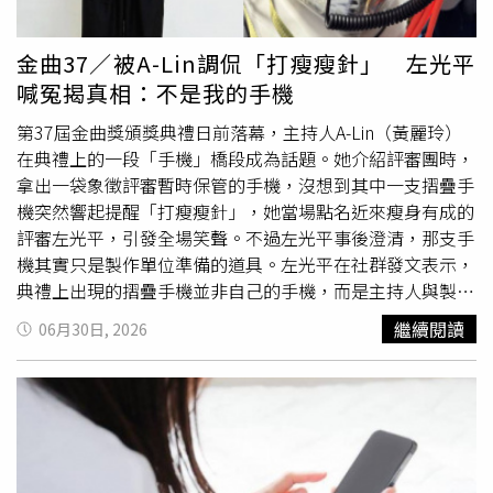
嚇得報警處理，檢警查出孫生涉嫌將與A女拍攝的8段性影
像，給另一名吳姓女網紅觀看，為防私密檔案在
外流
傳，檢
金曲37／被A-Lin調侃「打瘦瘦針」 左光平
警2025年5月28日分別搜索孫生和吳女住處並約談，訊後諭
喊冤揭真相：不是我的手機
令孫生50萬元交保、吳女5萬元交保。後來，有更多被害人
出面指控，檢警也擴大追查。2022年10月5日晚間，C女在
第37屆金曲獎頒獎典禮日前落幕，主持人A-Lin（黃麗玲）
自己住處幫孫生剪髮，結束後2人抽菸聊天時，孫生對她進
在典禮上的一段「手機」橋段成為話題。她介紹評審團時，
行猥褻；2023年3月16日晚間，孫生以幫忙拍攝影片為由到
拿出一袋象徵評審暫時保管的手機，沒想到其中一支摺疊手
D女住處，結束後D女躺在床上休息，孫生突然撲到D女身
機突然響起提醒「打瘦瘦針」，她當場點名近來瘦身有成的
上，強行猥褻得逞；2023年10月13日晚間，孫生以想看未
評審左光平，引發全場笑聲。不過左光平事後澄清，那支手
滿16歲的E女練舞為由，邀約其至住處外碰面，接著將對方
機其實只是製作單位準備的道具。左光平在社群發文表示，
帶回住處，並趁E女專注聆聽音樂之際，對E性交得逞。檢
典禮上出現的摺疊手機並非自己的手機，而是主持人與製作
方在2025年9月25日依強制猥褻、無故播送他人性影像、
團隊事先設計好的橋段。他也透露，評審進入評審室前，手
繼續閱讀
06月30日, 2026
《個人資料保護法》與成年人故意對少年強制性交等罪嫌起
機確實都會統一交由工作人員保管，並由文化部人員帶往典
訴孫生，由於他漠視他人性自主權，強行玷辱多名女性，戕
禮現場，直到頒獎典禮最後一段廣告時間才會歸還，以確保
害未成年少女，事後諉稱被害人不曾反抗，更將被害人性影
得獎名單不會提前
外流
。他也分享，評審的手機實際上是放
像視作私有財物供他人觀覽，犯後態度惡劣，建請法院從重
在文化部提供的信封袋中，由工作人員集中保管，並非典禮
量刑。案經台北地院審理，法官今天（6月30日）判處孫生
上展示的透明塑膠袋，希望大家不要誤會。隨後有典禮工作
有期徒刑9月，1000元折算1日，全案可上訴。
人員也在Threads分享製作過程，透露當時大家刻意把摺疊