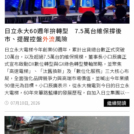
醒民眾外出時，應盡量將提包背在遠離車道的一側，避免將
包包放置於容易遭搶的位置，並隨時留意後方來車動態，提
高自身警覺。如果發現可疑人車尾隨，或不幸遭遇搶奪事
件，應第一時間記住嫌犯特徵、車輛外觀及逃逸方向，並立
日立永大60週年拚轉型 7.5萬台維保撐後
即撥打110報警，以利警方迅速展開追查，保障自身安全並
市、提醒控盤
外流
風險
維護地方治安。
日立永大電梯今年創業60週年，累計出貨總台數正式突破
10萬台，以及超過7.5萬台的維保規模，董事長小口辰廣正
式宣布啟動DX數位轉型與GX綠色轉型雙軸策略，並聚焦
「高速電梯」、「汰舊換新」及「數位化服務」三大核心布
局，全面強化品牌競爭力與高端市場價值，並喊出今年業績
90億元為目標。小口辰廣表示，從永大機電到今日的日立永
大電梯，60年來篳路藍縷的發展歷程，自加入日立集團以
來，公司全面落實「One Hitachi」理念，從電梯製造出
繼續閱讀
07月10日, 2026
發，逐步擴展業務領域，並推動邁向智慧建築領域的長期價
值創造之策略布局。日立永大電梯總經理沈裕舜表示，不管
是住宅還是商辦，普遍碰到工期延遲的問題，延後完工時程
長達１年之久。（圖／林榮芳攝）日立永大電梯總經理沈裕