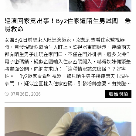
隔空調情。（圖／翻攝Yin IG）說到Yin，她和雙胞胎姊妹Yei
曾是HBL女籃選手，現在是多領域工作者，姊妹共同經營
YouTube頻道「雙生過日子」有11萬訂閱，Yin個人IG也有
巡演回家竟出事！By2住家遭陌生男試闖 急
15萬追蹤數，在網路上小有名氣。Yin整個人散發正面陽光
喊救命
形象，是個戶外運動咖，坦然、自信且帥氣的生活態度，質
感極佳的風格吸引大批忠實粉絲。郭源元過去就曾傳女女
女團By2日前結束大陸巡演返家，沒想到查看住家監視器
戀，曾被拍與帥T髮型師Manson Ann約會，她當時否認戀
時，竟發現疑似遭陌生人盯上。監視器畫面顯示，連續兩天
情，但直呼戀愛不分性別，婚姻平權後，也不排除跟女生結
都有陌生男子出現在家門口，不僅在門外徘徊，還多次操作
婚。不過後來雙方有些感情糾紛，兩人對話紀錄
外流
，坐實
電子密碼鎖，疑似企圖輸入住家密碼闖入，嚇得姊妹倆緊急
曾經交往過，還因郭源元疑似劈腿而分手收場，雙方更為此
將畫面公開，向網友求助：「這種情況該怎麼辦？？好害
而鬧上警局。對於2人的關係，經紀人表示，還沒有聯繫上
怕。」By2返家查看監視器，驚見陌生男子接連兩天出現在
郭源元，「因為私領域的事情我不會干涉，所以無法代為回
家門口，疑似企圖輸入住家密碼，引發粉絲擔憂。由雙胞胎
答，但他們認識很久了，常在活動上遇到，最近比較常出去
姊妹孫涵、孫雨組成的By2，近期完成大陸南寧巡演後返
繼續閱讀
07月26日, 2026
而已吧。」也表示郭源元是個「I人」，很樂見她出門跟朋
家，25日在社群平台分享住家監視器畫面。從畫面可見，一
友互動。
名陌生男子站在住家門前，伸手反覆操作電子密碼鎖，疑似
嘗試輸入住家密碼，而監視器時間分別顯示為7月24日及25
日，代表連續兩天都有人出現在住家門外。另一段畫面則可
見，男子試按數次密碼未果後便自行離開，並未成功進入住
處。By2透露，巡演結束返家後打開家中監視器，才驚覺這