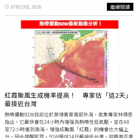
任付建則持不同看法。他認為，員工個人薪資本身通常不具
日），就會增強為今年第12號颱風「紅霞」。隨後，循環境
繼續閱讀
07月23日, 2026
商業價值，難以直接認定為商業秘密，但企業可透過勞動契
駛流場的導引下，向西轉西北方向移動，當進入南海後，強
約或內部管理制度要求員工不得對外洩露薪酬資訊。依規
度還會再增強一些，但最高也就維持在輕颱等級。林得恩表
定，若勞工嚴重違反公司規章制度，雇主得依法解除勞動契
示跟昨日預報路徑相比較，紅霞的向北分量也有稍稍增加，
約；至於列入企業「永不錄用」黑名單，屬於企業用工自主
評估七級風暴風半徑大概只有120至150公里之間，依照目
權的一部分，只要未涉及就業歧視等違法情形，一般不會被
前預測的路徑及運動的速度來推算，最快今晚也會跟著發佈
認定違法。
海上颱風警報，但不會發布陸上颱風警報。林得恩指出明後
天（24、25日）是紅霞颱風最接近台灣的時刻，也將是風
雨最為顯著的時段。迎風面的花東地區及恆春半島有局部短
暫陣雨或雷雨，並有較大雨勢發生的機率，基隆北海岸、宜
蘭地區及大臺北山區亦有零星短暫陣雨，而其它地區則維持
為多雲到晴天氣；又因颱風外圍環流背風沉降影響，西半部
需留意在此接近階段的極端高溫出現。林得恩提醒紅霞颱風
紅霞颱風生成機率提高！ 專家估「這2天」
過後，並無引進顯著的西南氣流；但，因受到南方雲系跟著
最接近台灣
北抬的影響，臺灣東部、東南部及南部仍有局部短暫陣雨或
雷雨，基隆北海岸及東北部地區有零星短暫陣雨，以及，午
熱帶擾動92W目前位於菲律賓東南部外海，氣象專家林得恩
後有局部短暫雷陣雨的天氣。
指出，它最快會在24小時內增強為熱帶性低氣壓，並在48
至72小時進到南海，增強成颱風「紅霞」的機會也大幅上
升，因此提醒民眾，92W預估24日最接近台灣，迎風面花東