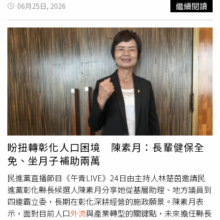
證，不輕易點擊信件連結。
馬文君指出，該案執行期程自114年至118年，屬於國軍營
繼續閱讀
06月25日, 2026
區網路管理核心系統建置案，牽涉的不只是單一設備安全，
而是整體軍方網路監控、管理與防護能力。一旦核心設備出
現漏洞或遭滲透，後續衝擊恐怕不只是技術問題，更可能涉
及機敏資訊安全與軍網穩定性。她提到，國民黨立委徐巧芯
早在今年3月質詢時，就曾對此標案提出疑問。當時參與投
標的廠商包含具有大型資安系統建置經驗的中華電信、華經
資訊等業者，最終卻由資安建置實績相對有限的中光電得
標，外界因此對評選標準、決標邏輯以及設備選型產生疑
慮。馬文君表示，徐巧芯當時也曾提醒，Fortinet設備可能
存在資安風險，甚至不排除遭中國駭客利用漏洞植入惡意程
式。國防部當時回應可透過後續服務計畫調整因應，但如今
僅隔數月，資安署即針對FortiBleed發布重大警訊，也讓先
盼扭轉彰化人口困境 陳素月：長輩健保全
前質疑顯得更加值得重視。馬文君強調，她關注的重點並非
免、坐月子補助兩萬
針對特定品牌，而是國防部對於軍方核心網路安全風險的態
度。當立法院提出警示時，國防部是否真正嚴肅面對？當新
民進黨直播節目《午青LIVE》24日由主持人林楚茵邀請民
的資安威脅浮現時，是否第一時間盤點系統狀況、確認軍網
進黨彰化縣長候選人陳素月分享她從基層助理、地方議員到
是否受影響，並把國安風險置於最優先的位置，這才是外界
四連霸立委，長期在彰化深耕經營的施政願景。陳素月表
最在意的關鍵。她批評，國防部目前對外說法仍停留在設備
示，面對目前人口
外流
與產業轉型的關鍵點，未來擔任縣長