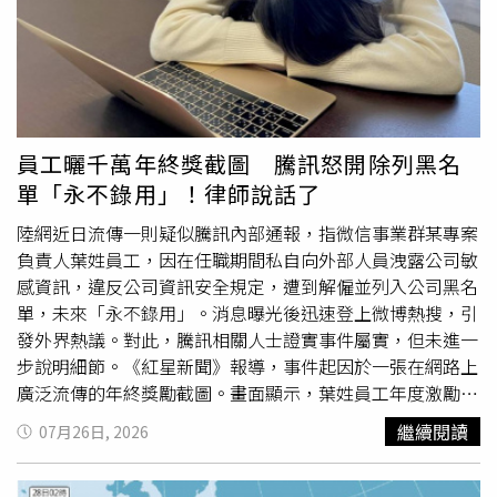
起事件，讓兩人相當驚恐，因此發文表示：「求助！巡演結
束後打開監控，發現連續兩天被陌生人按家門密碼，這種情
況該怎麼辦？？好害怕。」希望透過公開畫面提醒大家，也
盼望有網友能協助辨識可疑人士。By2返家查看監視器，驚
見陌生男子接連兩天出現在家門口，疑似企圖輸入住家密
碼，引發粉絲擔憂。事件曝光後，引發大批粉絲關注，許多
員工曬千萬年終獎截圖 騰訊怒開除列黑名
人第一時間建議By2盡速報警，並將監視器畫面交由警方調
單「永不錄用」！律師說話了
查，同時聯繫社區管理單位或大樓保全，調閱社區監視器及
門禁紀錄，追查可疑人士的進出路線與身分；也有人提醒應
陸網近日流傳一則疑似騰訊內部通報，指微信事業群某專案
立即更換電子門鎖密碼，必要時提高住家安全措施，甚至考
負責人葉姓員工，因在任職期間私自向外部人員洩露公司敏
慮搬遷，以降低遭人鎖定的風險。此外，有眼尖網友比對監
感資訊，違反公司資訊安全規定，遭到解僱並列入公司黑名
視器畫面後指出，24日與25日現身門口的疑似並非同一名
單，未來「永不錄用」。消息曝光後迅速登上微博熱搜，引
男子，因此懷疑可能不是單一人士所為，也有人質疑社區門
發外界熱議。對此，騰訊相關人士證實事件屬實，但未進一
禁是否出現漏洞，認為一般住宅大樓多需刷卡、門禁或人臉
步說明細節。《紅星新聞》報導，事件起因於一張在網路上
辨識才能進入，陌生人卻能抵達住家門口，安全管理恐有疏
廣泛流傳的年終獎勵截圖。畫面顯示，葉姓員工年度激勵總
失。另有部分網友猜測，是否因住家資訊遭不肖人士或黑心
額約人民幣317萬元（約新台幣1514萬元），其中現金獎金
繼續閱讀
07月26日, 2026
仲介
外流
，甚至誤將房屋資訊對外出租，才導致陌生人接連
約82萬元（約新台幣392萬元），股票激勵約235萬元（約
上門試圖開門。不過，上述說法目前都僅是網友推測，截至
新台幣1122萬元）。隨後又有疑似騰訊內部郵件曝光。內