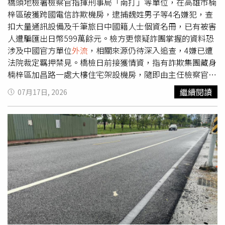
灣並無登陸的直接影響，但迎風面的花東地區及恆春半島將
橋頭地檢署檢察官指揮刑事局「南打」等單位，在高雄市楠
有局部短暫陣雨或雷雨，並有較大雨勢發生的機率，基隆北
梓區破獲跨國電信詐欺機房，逮捕魏姓男子等4名嫌犯，查
海岸、宜蘭地區及大台北山區亦有零星短暫陣雨，其他地區
扣大量通訊設備及千筆旅日中國籍人士個資名冊，已有被害
仍為多雲到晴天氣；又因颱風外圍環流背風沉降影響，西半
人遭騙匯出日幣599萬餘元。檢方更懷疑詐團掌握的資料恐
部需留意極端高溫出現。
涉及中國官方單位
外流
，相關來源仍待深入追查，4嫌已遭
法院裁定羈押禁見。橋檢日前接獲情資，指有詐欺集團藏身
楠梓區加昌路一處大樓住宅架設機房，隨即由主任檢察官蘇
恒毅、檢察官莊承頻指揮刑事局南部打擊犯罪中心、高雄市
繼續閱讀
07月17日, 2026
刑大、楠梓及三民第一分局，並結合台中市大雅分局、嘉義
市刑大成立專案小組偵辦。經長時間蒐證後，7月8日由保一
總隊維安特勤隊攻堅搜索，當場查獲魏姓、洪姓主嫌及林、
黃兩名話務機手。調查指出，魏、洪2人自今年5月起籌組跨
國電信詐欺集團，承租民宅設立機房，分工進行三階段詐
騙。第一線假冒中國通信管理局，誆稱被害人涉嫌發送違法
簡訊；第二線再冒充中國公安，以案件偵辦為由持續施壓、
監控；最後由第三線假扮檢察官，要求被害人將款項匯入指
定人頭帳戶，藉此騙取鉅額金錢。警方搜索時，除查扣14支
手機、2台筆記型電腦、平板電腦、黑莓卡、現金2萬4000
元及作案車輛外，更查獲記載約1000名旅居日本中國籍人