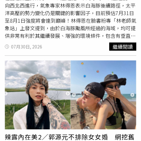
府並質疑中央訂定「使用問題油未達20%免下架」政策的決
向西北西進行，氣象專家林得恩表示白海豚後續路徑，太平
策過程未邀地方參與，要求中央比照公開相關會議紀錄及決
洋高壓的勢力變化仍是關鍵的影響因子，目前預估7月31日
策依據，釐清外界疑慮，以昭公信。但對於市府的說法，市
至8月1日強度將會達到巔峰！林得恩在臉書粉專「林老師氣
議員周永鴻在臉書反駁道：「食藥署七月四日的說明幾乎
象站」上發文提到，由於白海豚颱風所經過的海域，均可提
（與市府）一模一樣，中聯代表依要求列席說明製程與改善
供非常有利於其繼續發展、增強的環境條件，包含有垂直風
計畫，報告完就離席，沒有參與後續的專家討論…同一個
切變偏小、海表溫度偏高，海洋熱焓量高，以及高層
外流
輻
繼續閱讀
07月30日, 2026
人，坐進台中市政府的會議室就叫接受審查，坐進中央的會
散氣流強勁等，目前白海豚體型愈來愈大、強度也愈來愈
議室，就變成官商勾結，這種標準只有一個用途，就是選
強，現已發展成強烈颱風。林得恩表示：「颱風中心氣壓已
舉」。
降到895百帕，近中心最大風速每秒60公尺，七級風平均暴
風半徑200公里，十級風平均暴風半徑 也擴大到100公里；
可怕的是，它還在長，預估7/31至8/1期間，強度將會達到
巔峰，還好那時白海豚還在海上游，且距離臺灣很遠。」關
於白海豚後續路徑，林得恩進一步補充說明，太平洋高壓的
勢力變化仍是關鍵的影響因子，各國主流數值模式均有調整
修正，大多顯示向西分量都在增加，直衝日本的機會也正在
下降。他提到傳統物理數值模式（如：ECMWF、NCEP）均
認為路徑會更為偏西運動，較靠近臺灣北部外海；AI數值模
式（如：EC-AIFS、AIGFS）則認為路徑會較靠近日、韓南
辣露內在美2／郭源元不排除女女婚 網挖舊