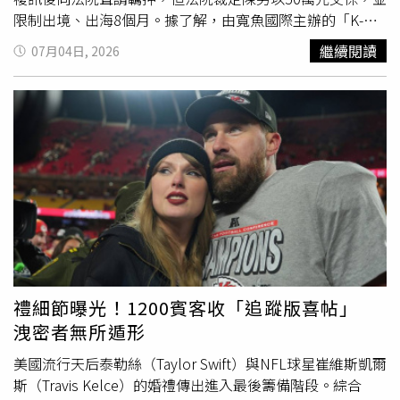
經過一段時間細心照料後，身體已逐漸恢復，不僅重新長出
限制出境、出海8個月。據了解，由寬魚國際主辦的「K-
濃密毛髮，體重也增加到約200斤（約100公斤），健康狀
SPARK in KAOHSIUNG 2026」韓星拼盤演唱會，原訂於今
繼續閱讀
07月04日, 2026
況恢復穩定。羅先生表示，「麵條」每天的伙食費僅約人民
年5月30日舉行，在4月22日僅公開活動形象照、尚未宣布
幣10元（約新台幣41元），飼養成本並不高，但靠著短影
演出卡司前，社群平台Threads已流傳包括G-DRAGON（權
音平台的流量分潤，加上配種收入，上個月總收入已超過人
志龍）及太妍等藝人的演出名單。寬魚國際因此懷疑資訊
外
民幣2萬元，比自己外出工作的薪資還高，讓他直呼完全沒
流
與「強妮娛樂」有關，隨即表示已完成蒐證，並將採取法
想到，當初一時善心收養的小野豬，如今竟成了家裡最會賺
律行動。檢警追查發現，陳卿翊涉嫌聘請工程師開發及操作
錢的成員。事件曝光後，引發網友熱烈討論，有人笑說「真
AI搶票程式，鎖定多場熱門演唱會，包括G-DRAGON（權志
正養家的是野豬，不是主人」、「牠把主人當家人，主人把
龍）、BLACKPINK、Super Junior、BTS、鄧紫棋、五月天
牠培養成金雞母」、「人家拿你當兄弟，你卻安排牠去賺
及陳奕迅等藝人的演出，於售票開始後大量購票，再轉售給
錢」，也有人好奇野豬與家豬配種後的後代會是什麼模樣。
下游黃牛，透過社群平台多層轉賣方式獲利。檢警完成蒐證
不過，專家也提醒，野豬屬於野生動物，成年後力量及警戒
後，於1日同步搜索相關地點，除拘提陳卿翊等3人外，也查
心都相當強，若受到驚嚇或誤認遭受攻擊，仍可能出現攻擊
扣現金新台幣1萬5800元、日幣106萬2000元，以及五月
行為，因此即使從小飼養，也不能掉以輕心，仍須具備專業
天、G-DRAGON、ITZY等演唱會門票共53張，另有入場證、
禮細節曝光！1200賓客收「追蹤版喜帖」
知識並做好安全管理。羅先生兩年前收養流浪小野豬「麵
應援小卡、手燈等周邊商品、黑莓卡4張、手機10支及筆記
洩密者無所遁形
條」，如今不僅成為人氣網紅，還靠配種及短影音流量創造
型電腦1部等證物，全案依涉嫌違反《文化創意產業法》及
可觀收入。（圖／翻攝自Ｘ，@yingtan04410735）
偽造文書等罪嫌移送台北地檢署偵辦。檢察官認為陳卿翊涉
美國流行天后泰勒絲（Taylor Swift）與NFL球星崔維斯凱爾
案情節重大，且有逃亡及滅證之虞，因此向法院聲請羈押。
斯（Travis Kelce）的婚禮傳出進入最後籌備階段。綜合