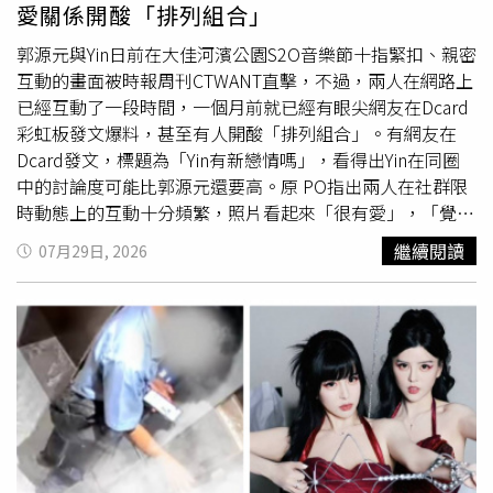
部外海通過。「不過，時間還久，環境尚在調整，不確定性
愛關係開酸「排列組合」
大，可以賡續再追蹤監測守視。」
郭源元與Yin日前在大佳河濱公園S2O音樂節十指緊扣、親密
互動的畫面被時報周刊CTWANT直擊，不過，兩人在網路上
已經互動了一段時間，一個月前就已經有眼尖網友在Dcard
彩虹板發文爆料，甚至有人開酸「排列組合」。有網友在
Dcard發文，標題為「Yin有新戀情嗎」，看得出Yin在同圈
中的討論度可能比郭源元還要高。原 PO指出兩人在社群限
時動態上的互動十分頻繁，照片看起來「很有愛」，「覺得
她們兩個超配的」。兩人日常打卡地點都高度重疊，早已露
繼續閱讀
07月29日, 2026
出戀愛蛛絲馬跡。郭源元跟Yin與一群朋友聚會，顯見關係
不是秘密。（圖／翻攝郭源元IG）貼文曝光後，下方留言區
迅速分成兩派論戰，酸民冷嘲熱諷，又是圈內「排列組
合」，Yin曾經跟攝影師余惟交往，而余惟跟郭源元又是認
識十多年的好友，郭源元則是曾跟帥T髮型師Manson Ann交
往，網友直呼「百感交集，但感情是兩個人的事情，他們開
心就好」、「我也是都退追！感覺就是交錯複雜」，也有人
酸「我都有錯覺了，追蹤的KOL會互相排列組合在一起」，
不過也有人讚兩人又帥又美很配，祝她們幸福。兩人用文字