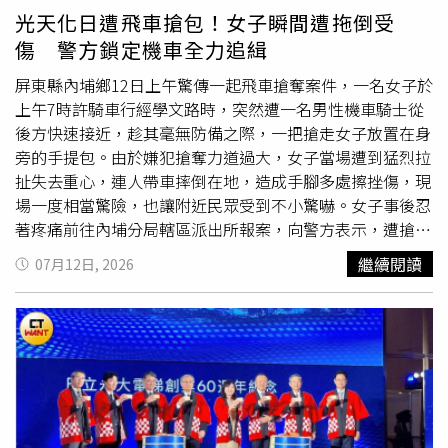
士姓名、住址、電話等資料的名冊。其中已有被害人依指示
光天化日遭飛車搶包！女子瞬間遭拖倒受
匯出日幣599萬3000元，折合新台幣約120萬元。檢方研
傷 警方鎖定機車全力追緝
判，該批個資來源異常完整，不排除涉及中國官方單位
外
流
，已列為後續偵辦重點。值得一提的是，警方攻堅時發
屏東縣內埔鄉12日上午驚傳一起飛車搶奪案件，一名女子於
現，機房內幾乎每道門窗都貼滿符咒，屋內還擺放符水、紙
上午7時許騎車行經學文路時，突然遭一名男性機車騎士從
錢等物品，嫌犯疑似企圖藉此求財、避禍、躲避查緝，但仍
後方快速接近，趁其毫無防備之際，一把搶走女子放置在身
難逃法網。檢察官複訊後認定4人涉嫌違反《組織犯罪防制
旁的手提包。由於嫌犯搶奪力道過大，女子當場遭到猛烈拉
條例》及詐欺等罪，犯罪嫌疑重大，且有逃亡、串證及滅證
扯失去重心，連人帶車摔倒在地，造成手腳多處擦挫傷，現
之虞，向法院聲請羈押禁見獲准，專案小組也將持續追查幕
場一度相當驚險，也讓附近民眾受到不小驚嚇。女子事後忍
後集團及個資流向。橋檢指揮警方攻堅，破獲跨國詐欺電信
著疼痛前往內埔分局轄區派出所報案，向警方表示，遭搶的
機房，發現犯嫌為求財求平安在門窗貼滿紙符還喝符水，求
手提包內裝有約新台幣3000元現金、手機以及多項重要證
繼續閱讀
07月12日, 2026
財避禍。（圖／警方提供）
件，不僅造成財物損失，後續還需補辦證件及擔心個人資料
外流
，讓她相當無奈。警方接獲報案後，立即成立專案小組
展開調查，並調閱案發地點周邊道路及重要路口監視器影
像，循線追查嫌犯逃逸路線。經過初步比對分析，目前已鎖
定一輛涉嫌犯案的機車，並掌握相關線索，正持續追查嫌犯
身分及行蹤，全力將涉案男子查緝到案，釐清整起案件經
過。內埔分局表示，飛車搶奪案件往往發生在清晨或人車較
少的路段，嫌犯多半利用被害人警戒心較低時犯案，因此提