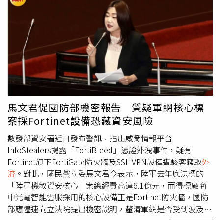
入帳號。此外，真正的電信業者、銀行、客服或政府機關，
原則上絕不會主動致電、傳送訊息或透過網頁向用戶索取驗
證碼，民眾切勿在來源不明的網頁輸入敏感資訊，以免落入
詐騙陷阱。最後，NCC也呼籲大眾，若發現自身帳號出現異
常跡象，應立即採取緊急應變措施。民眾應第一時間更換密
碼和仔細檢查登入紀錄，並開啟雙重驗證功能以強化資安防
護；同時，民眾可即時向相關服務平台、金融機構、電信業
者或直接撥打「165」反詐騙諮詢專線進行查證，透過「多
查證一步」的舉動，有效降低資安與財產受損的風險。事實
馬文君促國防部機密報告 質疑軍網核心標
上，內政部警政署「165打詐儀錶板」日前也分享個案，有
案採Fortinet設備恐藏資安風險
民眾收到自稱某購物平台寄出的中獎信件，按照指示點入網
站並填寫信用卡與OTP驗證碼後，短短幾分鐘內遭盜刷逾2
數發部資安署近日發布警訊，指出威脅情報平台
萬元。對此，「165打詐儀錶板」也列出5招防詐小撇步，
InfoStealers揭露「FortiBleed」憑證外洩事件，疑有
首先是官方平台不會透過Email要求輸入信用卡或OTP驗證
Fortinet旗下FortiGate防火牆及SSL VPN設備遭駭客竊取
外
碼；中獎通知加上點擊連結領獎，就是典型釣魚手法；網頁
流
。對此，國民黨立委馬文君今表示，陸軍去年底決標的
可以偽造仿真，操作前務必確認，公部門網址結尾是
「陸軍機敏資安核心」案總經費高達6.1億元，而得標廠商
gov.tw；OTP驗證碼等同交易授權碼，絕不能提供給任何陌
中光電智能雲服採用的核心設備正是Fortinet防火牆，國防
生網站；收到可疑郵件時，應直接透過官方APP或官網查
部應儘速向立法院提出機密說明，釐清軍網是否受到波及。