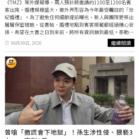
不過，台北地方法院審理後認為，陳男涉犯的罪名並非最輕
《TMZ》等外媒報導，兩人預計將邀請約1100至1200名賓
本刑5年以上重罪，多數犯行距今已有一段時間，且陳男自
客出席，婚禮規模盛大，被外界形容為今年最受矚目的「世
始坦承犯行，卷內資料也未顯示有虛偽陳述或刪除重要證據
紀婚禮」。為了避免任何細節提前曝光，新人與團隊更祭出
情形，綜合考量比例原則後，裁定以50萬元交保，並限制出
層層保密措施，從喜帖、婚禮地點到賓客規範都經過精心安
境、出海8個月。
排，希望在大喜之日到來前，將所有資訊鎖到最低。泰勒絲
與崔維斯凱爾斯傳出將舉辦盛大婚禮，預計邀請逾千名賓客
繼續閱讀
06月30日, 2026
出席，引發全球粉絲關注。據消息人士透露，受邀賓客早已
收到電子邀請函，不過喜帖上並未直接寫出婚禮舉辦地點，
只低調標示「紐約市」及婚禮日期，刻意隱藏外界盛傳的紐
約麥迪遜廣場花園（Madison Square Garden）。此外，每
張喜帖都加入專屬姓名浮水印，同一位受邀者的姓名會重複
嵌入不同位置，一旦有人拍照或將邀請函上傳網路，主辦單
位便能立即追查
外流
來源，揪出洩密者。除了邀請函暗藏防
外流
設計，所有受邀賓客還必須簽署電子版保密協議
（NDA）。知情人士表示，這份協議雖然沒有載明違約金，
也未要求賓客放棄肖像權，因此若有人違反約定，並不會面
臨直接的金錢賠償；不過，一旦提前洩露婚禮內容，不僅可
能立即被取消出席資格，更可能失去新人及其他名流好友的
曾嗆「撒謊會下地獄」！孫生涉性侵、猥褻3
信任，在社交圈付出遠比罰款更高的代價。外媒指出，婚禮