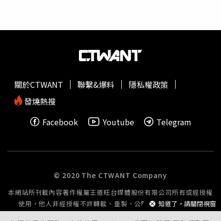
過，實際影響程度仍須觀察太平洋高壓後續強度變化。林得
恩指出，若太平洋高壓勢力較弱，颱風可能較早北轉，與台
灣距離相對較遠；反之，若高壓勢力偏強，米克拉北轉時間
可能延後，屆時將更靠近台灣，對天氣造成的影響也可能增
加。不過，目前各項氣象資料仍顯示，米克拉直接侵襲台灣
的機率不高。至於後續是否進一步接近台灣，以及北轉位置
與路徑變化，仍因各國模式預測存在差異，有待持續觀察與
關於CTWANT
聯繫&爆料
隱私權政策
追蹤。
發燒熱搜
Facebook
Youtube
Telegram
© 2020 The CTWANT Company
本網站所刊載內容著作權屬王道旺台媒體股份有限公司所有或經授權
使用，他人非經授權不許轉載、重製、公開播送或公開傳輸。
知道了，請關閉視窗