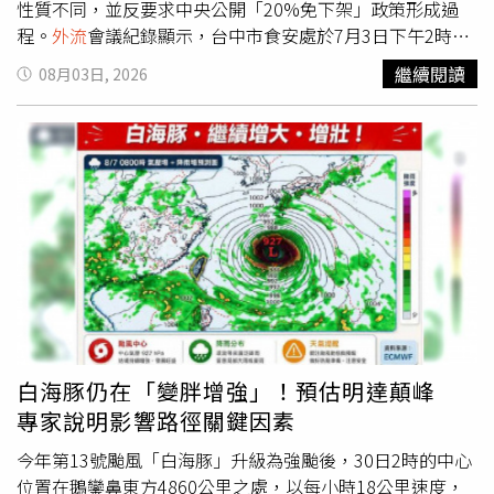
性質不同，並反要求中央公開「20%免下架」政策形成過
程。
外流
會議紀錄顯示，台中市食安處於7月3日下午2時30
分召開「115年油品事件原因分析及改善報告討論會議」，
繼續閱讀
08月03日, 2026
由處長主持，邀集專家學者、中央食藥署代表及中聯油脂人
員共同與會；會中由中聯油脂總經理余凌冲率副課長、工程
員列席，針對油品異常原因、改善措施及防止再發進行報告
與討論。由於會議時間比衛福部7月4日相關會議更早一天，
也讓盧秀燕先前質疑中央讓業者與會、甚至喊出「距離抓到
門神只差一步」的說法，被認為是「雙重標準」，再掀政治
攻防。對於公文曝光，政治工作者周軒表示，取得台中市府
內部會議紀錄，內容顯示余凌冲早在7月3日便已進入台中市
府會議室。綠營人士質疑，若業者列席中央會議被指為政治
護航，台中市府同樣邀請業者與會，又該如何解釋，認為
「門神說」形同自我打臉。面對外界質疑，台中市政府於2
日深夜11時42分發布「中聯油脂苯駢芘超標案因應作為」
白海豚仍在「變胖增強」！預估明達顛峰
及會議紀錄反擊。副市長鄭照新表示，7月3日會議屬於專業
專家說明影響路徑關鍵因素
技術討論，目的在釐清污染原因、研擬矯正措施及預防再發
機制，邀集專家學者、中央食藥署及中聯油脂共同參與，程
今年第13號颱風「白海豚」升級為強颱後，30日2時的中心
序公開透明、全程留有紀錄，與中央決策會議性質不同。市
位置在鵝鑾鼻東方4860公里之處，以每小時18公里速度，