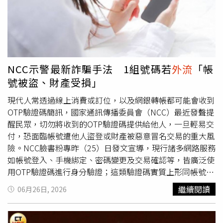
手機、Nokia、PHS等復古手機放在透明袋最上層，營造視
覺效果，甚至笑說差點把穿繩養樂多空罐也放進去，貼文曝
光後引發網友熱議。左光平看到後也笑回「哈哈哈哈哈煩
欸」，並分享典禮當天的穿搭照片，自嘲因為A-Lin點名，
讓自己意外成為話題人物。他還介紹自己此次擔任金曲獎
MV類評審，透露這是首次參與MV項目評選，需要從近800
NCC示警最新詐騙手法 1組號碼若
外流
「帳
支作品中選出入圍及得獎名單，雖然過程中難免有遺憾，但
號被盜、財產受損」
仍尊重評審機制與最終結果。此外，左光平也分享自己這幾
天拍攝的幕後影片，笑說因為評審期間不能帶手機，因此特
現代人常透過線上消費或訂位，以及網銀轉帳都可能會收到
地攜帶GoPro記錄過程。他也提到，典禮結束後A-Lin特地到
OTP驗證碼簡訊，國家通訊傳播委員會（NCC）最近發聲提
後台向他道歉，擔心節目橋段可能造成困擾，讓他直呼對方
醒民眾，切勿將收到的OTP驗證碼提供給他人，一旦輕易交
相當貼心、有禮貌。不少網友則笑翻留言表示，「昨晚你最
付，恐面臨帳號遭他人盜登或財產被惡意冒名交易的重大風
紅！！要不要考慮重新出道，拿一座最佳新人獎」、「還好
險。NCC臉書粉專昨（25）日發文宣導，現行諸多網路服務
人帥扛得住忽然被CUE」、「手機不是重點，是你比女明星
如帳號登入、手機綁定、密碼變更及交易確認等，皆廣泛使
還漂亮」、「現在搜尋左光平都是瘦瘦針」、「整個發光欸
用OTP驗證碼進行身分驗證；這類驗證碼實質上形同帳號的
你」。
「臨時鑰匙」，只要交出去，個人帳號將可能遭他人盜登或
繼續閱讀
06月26日, 2026
完成交易。為了防範詐騙手段，NCC特別列出關鍵的防範守
則。若民眾在未進行任何操作的情況下，突然收到OTP驗證
碼簡訊，務必提高警覺，這極可能代表有不法分子正嘗試侵