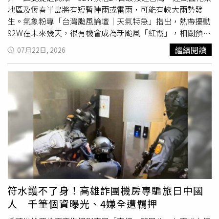
地區及恆春半島將有短暫陣雨或雷雨，可能有較大雨勢發
生。氣象粉專「台灣颱風論壇｜天氣特急」指出，熱帶擾動
92W在未來幾天，很有機會成為新颱風「紅霞」，相關預報
路徑集中在菲律賓到巴士海峽區間，台灣能閃過的機率很
繼續閱讀
07月22日, 2026
高，但24日、25日是它離台灣最近的時候，屆時花東、高
屏、恆春受外圍環流影響，會有一波波陣雨，若更靠近，降
雨範圍會更廣，巴士海峽一帶的海況也會變差。 氣象專家
林得恩則在臉書粉專「林老師氣象站」發文表示，目前位於
菲島東南部外海的熱帶擾動92W，正處在有利於繼續發展的
環境中，包含有垂直風切低（約5至10節）、高空輻散
外流
良好，加上海面溫度溫暖（攝氏29至30度）等條件，全球
模型普遍認為，92W將循環境駛流場的導引，繼續向西轉西
北方向移動，強度也會增強。林得恩提到，92W最快於未來
24小時發展成熱帶性低氣壓的可能性愈來愈高，並在未來
48小時至72小時，因路過暖水池外圍，即將進入南海海
域，強度再發展成颱風的機會也大大增加。林得恩指出，根
符水護不了身！高雄詐團機房專騙旅日中國
據Google AI（FNV3）針對92W的路徑系集圖顯示，92W預
人 千筆個資曝光、4嫌全遭羈押
計7月24日最靠近台灣，將從台灣的西南部外海掠過，對台