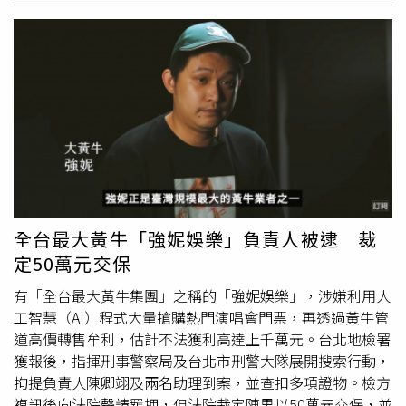
或需花更多維修費用的情況，他也經常提醒客戶，可以找其
討食，接著連續第3天再次上門。羅先生擔心牠若繼續在
外
他公司做服務，但切記原廠控盤不要被取走。
流
浪，不是遭人捕捉，就是可能被宰殺成為盤中飧，因此決
定將牠收養，並以當初餵食的麵條替牠取名為「麵條」。羅
先生原本曾打算，等「麵條」長大一些後再帶回山林野放，
但最後始終沒有成功。動物專家分析，這頭小野豬幼年時很
可能因母豬死亡而失去照顧，在流浪期間接受羅先生餵養
後，早已把對方視為自己的主人，因此始終跟著他生活，不
願再回到野外。羅先生也坦言，相處多年早已培養出深厚感
情，加上擔心牠放生後跑到其他住家覓食，最後恐怕淪為別
人的一餐，因此決定繼續留在身邊照顧。隨著「麵條」逐漸
長大，羅先生開始把牠吃飯、散步、玩耍及與家人互動的生
全台最大黃牛「強妮娛樂」負責人被逮 裁
活日常拍成短影音，分享到抖音等社群平台，沒想到意外爆
定50萬元交保
紅，目前已累積近22萬名粉絲，也為他帶來穩定的流量收
益。不少養豬場與民眾看上「麵條」的體格與健康狀況，陸
有「全台最大黃牛集團」之稱的「強妮娛樂」，涉嫌利用人
續詢問是否能提供配種服務，甚至有許多網友留言，希望自
工智慧（AI）程式大量搶購熱門演唱會門票，再透過黃牛管
家母豬也能與牠配種。羅先生透露，最近就有豬場老闆將
道高價轉售牟利，估計不法獲利高達上千萬元。台北地檢署
「麵條」借去替兩頭母豬配種，每頭收費人民幣1000元
獲報後，指揮刑事警察局及台北市刑警大隊展開搜索行動，
（約新台幣4100元），不過，「麵條」完成配種返家後，
拘提負責人陳卿翊及兩名助理到案，並查扣多項證物。檢方
一度出現大量掉毛、精神不佳等情況，讓他相當擔心，幸好
複訊後向法院聲請羈押，但法院裁定陳男以50萬元交保，並