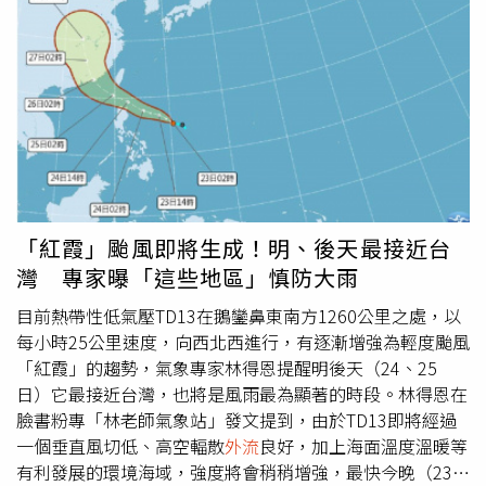
目前，By2尚未進一步說明事件後續，也未透露是否已向警
容指出，葉姓員工任職期間將公司敏感資訊傳送給外部人
方報案或是否已掌握可疑人士身分。By2曝光住家監視器畫
士，導致相關內容流傳至外部平台，不僅造成資訊外洩，也
面，陌生男子疑似反覆嘗試操作電子門鎖，事件曝光後掀起
對公司內外形象帶來嚴重負面影響。根據網路流傳的內部通
熱議。
報，葉姓員工已違反公司「高壓線」管理規範中「資訊安全
違規及洩露機密」條款，內容包括洩露或打探薪資資訊，以
及因故意或不當操作導致公司內部敏感資訊
外流
等情形，因
此遭到解僱並列入黑名單，永久不得再受聘於騰訊。此外，
公司也將依《管理幹部違紀處罰辦法》另行追究相關責任。
針對外界好奇員工薪資資訊是否屬於法律上的商業秘密？長
期研究勞動法的北京市京師律師事務所合夥人王輝指出，商
「紅霞」颱風即將生成！明、後天最接近台
業秘密須同時具備秘密性、商業價值及已採取保密措施等三
灣 專家曝「這些地區」慎防大雨
項要件，薪酬資訊是否屬於商業秘密，司法實務並無統一認
定，法院通常會依個案情況判斷。王輝表示，若員工僅向家
目前熱帶性低氣壓TD13在鵝鑾鼻東南方1260公里之處，以
人、配偶或少數親友分享個人薪資，通常屬於私人交流範
每小時25公里速度，向西北西進行，有逐漸增強為輕度颱風
疇，未必構成洩密，若企業因此直接解僱員工，恐有處分過
「紅霞」的趨勢，氣象專家林得恩提醒明後天（24、25
重之虞。不過，若員工具有主觀惡意，將薪酬或其他敏感資
日）它最接近台灣，也將是風雨最為顯著的時段。林得恩在
訊提供給競爭對手，或透過網路向社會公開散布，導致企業
臉書粉專「林老師氣象站」發文提到，由於TD13即將經過
利益受損，則可能被認定為嚴重違反公司規章制度，用人單
一個垂直風切低、高空輻散
外流
良好，加上海面溫度溫暖等
位依法解僱也較可能獲得司法支持。河南澤槿律師事務所主
有利發展的環境海域，強度將會稍稍增強，最快今晚（23