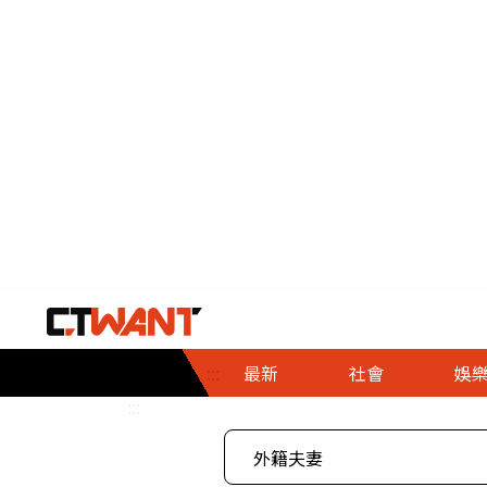
社會首頁
娛樂首頁
財經首頁
政
:::
最新
社會
娛
時事
即時
熱線
:::
直擊
大條
人物
調查
專題
３Ｃ