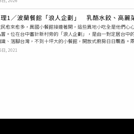
3日, 2026
嗎》以育幼院孩童的故事為起點，講述兩個在育幼院認識的小男
案仍待進一步調查釐清。警方進一步調閱周邊監視器畫面，發現
越血緣親情的兄弟的動人故事。本作從孩童的純真視角出發，藉
徵與目擊者描述吻合。畫面顯示，這對外籍男女進入寺廟後方區
料理1／波蘭餐館「浪人企劃」 乳酪水餃、高麗
溫暖歷程。導演李權洋表示，兩個小男孩約定作為兄弟的時刻，
條線索，指出兩人案發前疑似曾帶著女嬰出現在廊開府（Nong 
住民愈來愈多，異國小餐館接連著開，這些異地小吃全是他們心
、被更改、被遺忘，但與小朋友相約就不同，失信於他們就會因
案小組隨後聯合觀光警察及移民警察展開追查，最終在烏隆府市區一間飯店內逮捕兩名
品嘗。位在台中審計新村旁的「浪人企劃」，是由一對定居台中
樂和回憶就是最真實的、最療癒的答案」。李權洋特地選在家鄉
9歲的外籍嫌犯。警方調查發現，兩人的泰國簽證已於今年3月失
相識、落腳台灣，不到十坪大的小餐館，開放式廚房日日飄香。
場景的光音育幼院，是數一數二保留樸質的育幼院，「我也是做
一名外籍男子案發前曾詢問住宿價格，但得知每晚房價約1400
的自製香腸、番茄肉丸子，皆為家族私房配方，奶酪煎餃、高麗
的緣分讓我能回到家鄉，拍攝自己的第一部長片其實很開心」。
前兩名嫌犯仍否認所有指控，警方正持續蒐集監視器畫面、法醫鑑
6日, 2021
味。只用蒜頭、鹽及香料簡單調味製作的手工豬肉香腸，比起傳
演育幼院院長，在戲中被一群小朋友喊叫「范媽」。身為院長的
親生、死亡時間及真正死因，全案仍在進一步偵辦中。
元）（圖／于魯光攝）波蘭菜的特色是什麼呢？Evie表示，波
導控制全院孩童的「大場面」，劇組更特別安排他們到育幼院讀
，有歐陸料理的雛形，也能見到亞洲調料的影子。小館裡可見熟
拜訪院長了解工作內容跟心得等，為這角色做足功課。以電影《
材香料，卻又自成一格，波蘭人擅長表現發酵物的酸爽鮮香，自
房笑果的九孔，這次攜手萬芳，飾演育幼院的老師，九孔笑說他
蘑菇放在法國麵包上後焗烤，香氣十足又富飽足感。（180元）
跟小朋友對戲就是小 case，「結果我高估了自己的能力，低
art用的材料是新鮮牛奶自行發酵、製作奶酪，香菇則由於產地的
級」。繼《刻在你心底的名字》之後再度大銀幕演出的法國型男
力求忠實呈現兒時記憶中的味道；手工豬肉香腸加入香料馬鬱蘭
 TVB 視后的人氣演員李佳芯合作，飾演有意收養小孩的
外籍夫
蔥酸菜兩種，沾點辣根醬一併入口，是最推薦的吃法。將豬肉、
，法比歐使出跟女兒陪玩的各種遊戲，李佳芯則是瘋狂腦中演練
接受度最高的波蘭家常料理。（200元）（圖／于魯光攝）壓軸
零食會不會不合適。為培養夫妻間的角色默契，兩人在進組前還
有自家祕方。這道包裹白米和肉餡的高麗菜卷，可用湯料燉煮、亦可
默契訓練、肢體熟悉練習等準備。法比歐與TVB 視后李佳芯合作
湯汁、撒上香料，以符合心中完美滋味。浪人企劃地址：台中市西區昇
提供）至於片中的主角兄弟檔由鄒暟澐與滕韋煦飾演，飾演哥哥