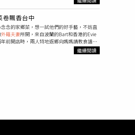
繼續閱讀
孩，在相處的過程中相互理解與成長，並成為彼
一名外籍男子曾於案發時段出現在現場附近，其
由兩個孩子的相遇相知，描繪關於親情、成長與
域後曾短暫停留，之後離開現場。調查人員同時
菜卷飄香台中
最難能可貴的就是純粹的童真，因為約定可能會
Khai）一間咖啡館，甚至進行某種儀式，但相
心念念的家鄉菜，想一試他們的好手藝，不妨直
此而失望，「我們想呈現出孩子們相處的時光，
的
外籍夫妻
所開，來自波蘭的Bart和香港的Evie
台中取景拍攝，呈現家鄉的多處特色場地與美
效，屬於逾期居留狀態。有旅館業者也向警方表
兩年前開店時，兩人特地返鄉向媽媽請教食譜，
田調時才知道這個地方，就像冥冥之中一樣，一
泰銖（約新台幣1260元）後便離開，未辦理入
菜卷等也是純手工製作，提供外面吃不到的道地
曾憑《五月雪》獲金馬獎最佳女配角提名的萬
定結果、DNA檢驗及其他物證，釐清女嬰是否
繼續閱讀
統德式香腸的重口味較為清淡，但風味不減。
萬芳，幾乎所有場次都會與小朋友對戲，更不乏
蘭飲食受到地理位置和歷史影響，曾被德國、俄羅
本、一起即興排戲。她蒐集了育幼院的相關資
悉的德式香腸，也有亞洲人不陌生的煎餃，但所
瘋狂的賽車》、《西虹市首富》等片在華語影壇
然也發揮其中。波蘭最常見的街頭小吃，是將炒
多年前曾主持過兒童節目，現在也有一個女兒，
（圖／于魯光攝）波蘭家家戶戶會做的奶酪煎
估了他們的經歷，而且帶一個小孩跟帶一群完全是
森林風土不同，風味迥異，他特地請媽媽由波蘭
演員法比歐，這次則與有「香港民選視后」之
，帶有辛辣芬芳、提點香氣的效果，配上手工酸
妻
檔，兩人都是首次跟兒童演員合作，事前都有
洋蔥切碎後與米飯捏成團，包入高麗菜卷，是道
，可以跟他們玩什麼聊什麼熟悉彼此，還擔心如
的高麗菜卷之於波蘭，如同滷肉之於台灣，每位
「先約會」，共進一頓放鬆的晚餐，為彼此的角
烘烤，Bart選擇比照媽媽手藝料理，燉煮後
飾演有意收養小孩的
外籍夫妻
檔。（圖／柒拾陸
平街58號電話：0955-506-147波蘭先生
的鄒暟澐與導演李權洋才因《什麼都沒有雜貨