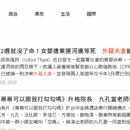
寵物
政治
漂亮
生活
國際
運勢
運動
梅酒
才2週就沒了命！女嬰遭棄運河邊等死
外籍夫妻
部烏隆府（Udon Thani）近日發生一起震驚社會的棄嬰命
近運河旁的雨豆樹下，救護人員獲報後緊急施以心肺復甦術（CP
，已逮捕一對涉案
外籍夫妻
，並發現兩人簽證早在今年3月便已到
查。監視器拍下涉案外籍男女身影，警方據此展開追查行動。綜合泰媒
2日, 2026
ger》報導，案發於6月10日晚間，當地3名年齡介於10至12歲的孩
河道旁一棵雨豆樹下發現一名失去意識的女嬰，嚇得立刻通知大
《哥哥可以跟我打勾勾嗎》升格院長 九孔當老師
已無生命跡象，經送醫搶救後仍回天乏術。警方初步研判，女嬰
情長片《哥哥可以跟我打勾勾嗎》於台中金典酒店舉行開鏡儀式
著包裹進入案發區域，未料裡面竟是女嬰。隨著調查展開，一名
萬芳、九孔、法比歐、李佳芯、方意如、鄒暟澐、滕韋煦等劇組
見一對外籍情侶步行進入現場附近區域，其中女子將一個以布料
戲中被一群小朋友喊叫「范媽」，與演出老師的九孔要一同面對
朝公廁方向前進，但抵達後發現廁所上鎖，隨即改往另一條路離
跟小孩對戲是「小 case」，後來才發現根本不是那回事，苦
起疑心，直到事後得知布包內竟是一名遭遺棄的女嬰，讓他感到