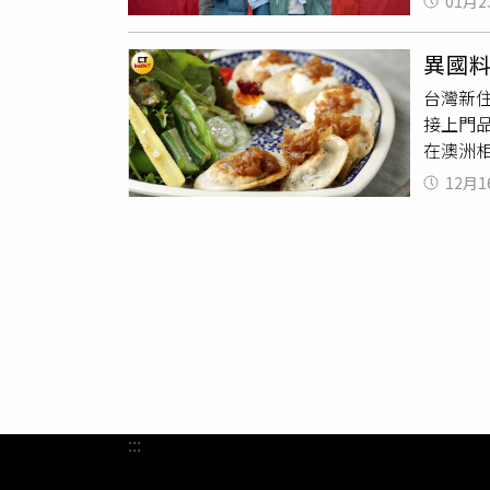
01月2
打勾勾
訊，全
此間超
外貌特
異國
承諾的
掌握另一
台灣新
被欺騙
關內容仍待警方進一步查證。 專
接上門
那些快
年約2
在澳洲
景。主
示，其中
菜單上
個意外
住。目
12月1
波蘭滋
芳，飾
為兩人
（150
多場教
斯治理
料，並
用的食
創造票
洋蔥、
原本認為
餃，B
不同等
寄來，
稱，並獲
菜、洋
點緊張
台灣人
果要送
媽媽都
色進行
:::
搭配番茄
號原子