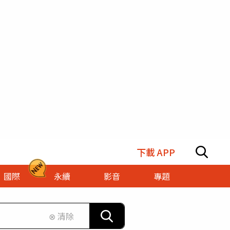
下載 APP
國際
永續
影音
專題
⊗ 清除