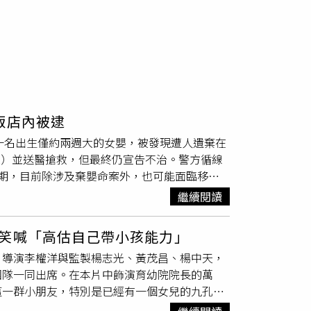
飯店內被逮
案。一名出生僅約兩週大的女嬰，被發現遭人遺棄在
R）並送醫搶救，但最終仍宣告不治。警方循線
期，目前除涉及棄嬰命案外，也可能面臨移民
《烏隆新聞》（Home Cable）及《The
繼續閱讀
童前往敦烏東（Don Udom）社區附近運河釣魚
人報警。救援人員趕到現場時，女嬰身體仍有餘
笑喊「高估自己帶小孩能力」
出生時間約兩週。關鍵目擊者透露，曾看見女子
，導演李權洋與監製楊志光、黃茂昌、楊中天，
關鍵目擊者出面提供重要線索。證人表示，案發
團隊一同出席。在本片中飾演育幼院院長的萬
包裹的物體緊緊抱在胸前，小心翼翼地護著，兩
這一群小朋友，特別是已經有一個女兒的九孔，
開。由於當時誤以為兩人只是帶著嬰兒散步，因
笑說：「我高估了自己的能力。」《哥哥可以跟我
相當震驚與難過。涉案
外籍夫妻
被帶回警局偵