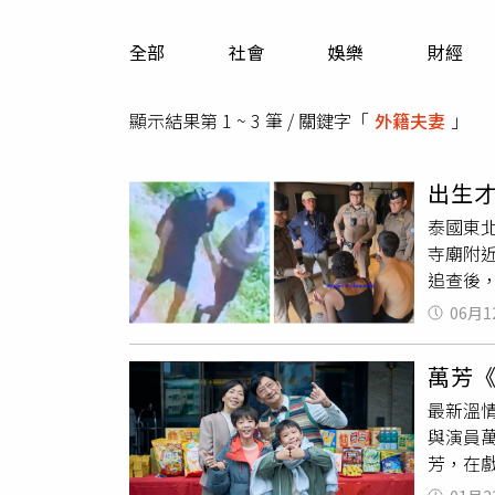
人物
汽車
全部
社會
娛樂
財經
專欄
房產新勢力
顯示結果第 1 ~ 3 筆 / 關鍵字「
外籍夫妻
」
出生
泰國東北
寺廟附
追查後
法相關調
06月1
Thai
時，在
萬芳
溫，但
最新溫
小心抱
與演員
前曾看
芳，在
人一路
原本以為
此沒有