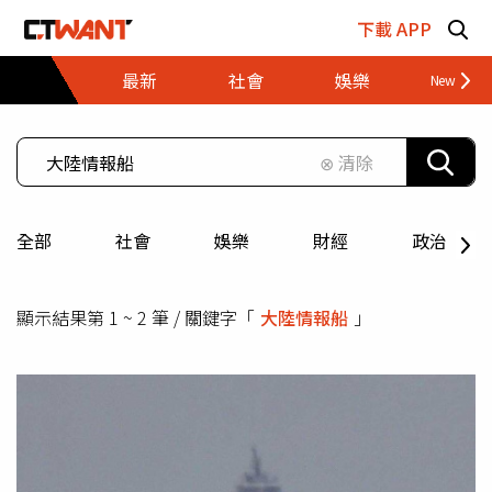
跳至主要內容區塊
下載 APP
最新
社會
娛樂
財經
⊗ 清除
全部
社會
娛樂
財經
政治
顯示結果第 1 ~ 2 筆 / 關鍵字「
大陸情報船
」