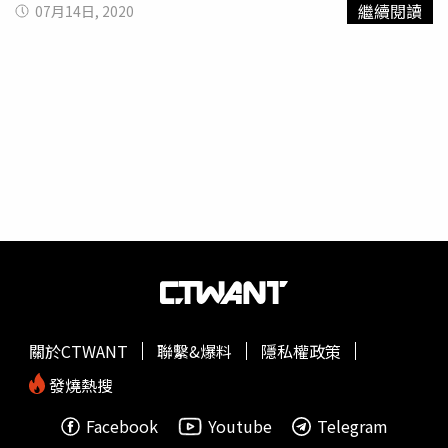
繼續閱讀
07月14日, 2020
美國和大陸密切關注，軍方於10日、11日發現花蓮海域出
現美國船艦，12日以後脫離國軍監控範圍。經國號戰機捍衛
我國空防安全。（圖／國防部提供）
大陸情報船
13日悄悄出
現在台灣東南海域，船隻先是在蘭嶼外海停留徘徊，接著逐
漸往東北航行，14日則脫離監控。國軍研判，該艘
大陸情報
船
的主要任務，應是為了蒐集15日早上於九鵬外海聯合火力
實彈射擊的參數，不過國軍對於台灣週遭海空情報狀況都有
掌握，請民眾放心。有名退休空軍飛行官透露，過去曾奉命
監拍
大陸情報船
，當時大陸幾乎都是以向陽紅等海測船作為
掩護，現今則是改用各式船隻當成情報船，像是在民國104
年時，一艘400噸大陸「福遠漁055」漁船現蹤蘭嶼海域，
但未從事任何捕魚作業，或是打撈紅珊瑚，海巡署察覺可疑
後，立刻予以驅離。CM34 30公厘裝步戰鬥車搭載憲兵特勤
隊投入戰鬥，以水裝藥爆砲攻堅。（圖／國防部提供）
關於CTWANT
聯繫&爆料
隱私權政策
發燒熱搜
Facebook
Youtube
Telegram