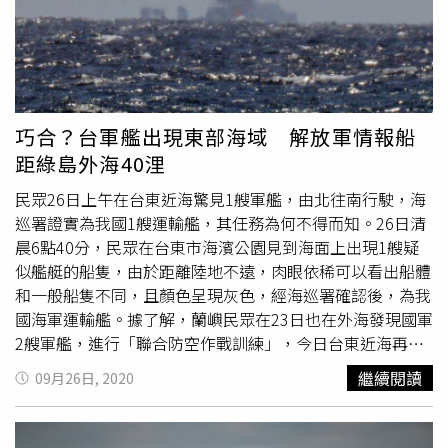
巧合？台軍艦出現東部海域 解放軍情報船
距綠島外海40浬
民眾26日上午在台東近海驚見1艘軍艦，由北往南行駛，海
巡署證實為我國1艘運輸艦，其任務為何不得而知。26日清
晨6點40分，民眾在台東市海濱公園見到海面上出現1艘疑
似艦艇的船隻，由於距離陸地不遠，肉眼依稀可以看出船體
和一般船隻不同，且顏色呈現灰色，經海巡署確認後，為我
國海軍運輸艦。據了解，蘭嶼民眾在23日也在外海發現國軍
2艘軍艦，進行「聯合防空作戰訓練」，今日台東近海再度
看見海軍運輸艦行駛，民眾不僅感到驚奇，也感受到東部海
繼續閱讀
09月26日, 2020
域、空域近來軍事活動不斷增加。不過，近日在東部外海出
沒的中共情報船，今天仍在東部海域活動，軍方持續監控
中。據軍方人士表示，近日在東部外海出沒的
大陸情報船
，