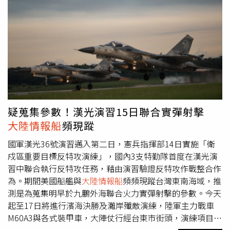
25日傍晚開始往南移，大約晚上10時許出現在綠島東方外
海40浬，未進入我24浬的「鄰接區」海域，26日上午已脫
離監控不過，都在我方雷達監控範圍中。軍方人員透露，18
日解放軍情報船出現花蓮外海時，海軍131艦隊的錦江級巡
邏艦就在花蓮外海監控，運輸補給艦也同時出現。24日中科
院發射飛彈時，情報船接近花蓮外海38浬時，錦江級巡邏艦
立即接近情報船，嚇阻情報船繼續往前。軍事專家表示，根
據照片外觀研判，這艘運輸艦可能是海軍油彈補給艦，日前
軍方進行「聯合防空作戰訓練」，東部海域有海軍船艦操
疑蒐集參數！漢光演習15日聯合實彈射擊
演，可能是其中一艘，另據中科院公告，29日至30日會進
大陸情報船
頻現蹤
行飛彈射擊，軍方研判解放軍情報船應該會繼續停留在花東
外海之間。
國軍漢光36號演習邁入第二日，憲兵指揮部14日實施「衛
戍區重要目標反特攻演練」，國內3支特勤隊首度在漢光演
習中聯合執行反特攻任務，藉由演習驗證反特攻作戰整合作
為。期間美國船艦與
大陸情報船
頻頻現蹤台灣東南海域，推
測是為蒐集明早於九鵬外海聯合火力實彈射擊的參數。今天
起至17日將進行濱海決勝及灘岸殲敵演練，陸軍主力戰車
M60A3與各式裝甲車，大陣仗行經台東市街頭，演練項目主
要為知本海邊反登陸、空軍志航基地反空降。漢光演習引起