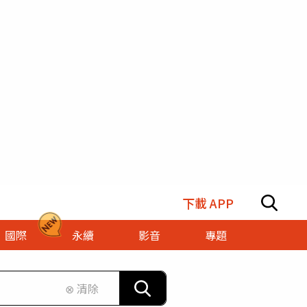
下載 APP
國際
永續
影音
專題
⊗ 清除