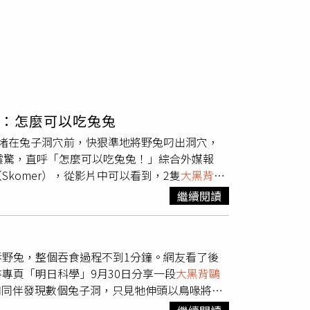
號：怎麼可以吃兔兔
堵在兔子洞穴前，快狠準地將野兔叼出洞穴，
震驚，直呼「怎麼可以吃兔兔！」綜合外媒報
komer），從影片中可以看到，2隻
大黑背鷗
子從頭部整隻吞進肚子哩，整個過程僅花了60
繼續閱讀
紛留言「兔兔這麼可愛，怎麼可以吃兔兔！」、
隻兔子，真是難以置信」。
大黑背鷗
身長有80公
時會先攻擊頭部，等到動物無法反擊時，便一口
野兔，整個吞食過程不到1分鐘。網友看了後
專頁「明日科學」9月30日分享一段
大黑背鷗
和同伴發現數個兔子洞，只見牠伸頭以鳥喙將一
開闔，就吞掉整隻野兔。野兔毫無任何反擊逃