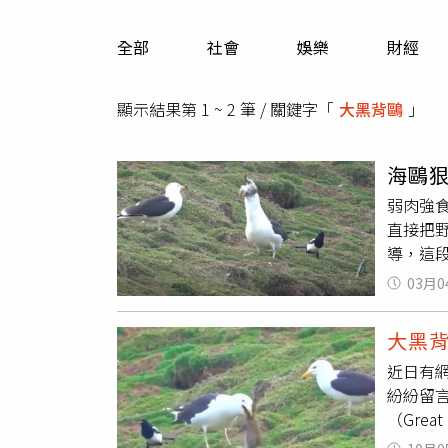
人物
汽車
全部
社會
娛樂
財經
專欄
房產新勢力
顯示結果第 1 ~ 2 筆 / 關鍵字「
大黑背鷗
」
海鷗
弱肉強
直接把
導，這段
堵在兔
03月0
秒時間
「消化
大黑
分左右
近日有
吞下。
紛紛留
（Grea
隻灰色