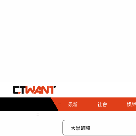
社會首頁
娛樂首頁
財經首頁
政
:::
最新
社會
娛
時事
即時
熱線
:::
直擊
大條
人物
調查
專題
３Ｃ