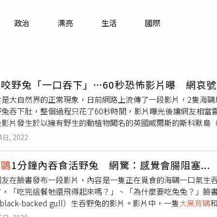
寵物
政治
漂亮
生活
國際
運勢
運動
梅酒
狠咬野兔「一口吞下」…60秒恐怖影片曝 網哀
食是大自然界的正常現象，日前網路上流傳了一段影片，2隻海鷗
野兔吞下肚，整個過程只花了60秒時間，影片曝光後讓網友相當
影片發生於以擁有野生的動植物聞名的英國威爾斯的斯科默島（S
子洞穴前，從洞穴中叼出活生生的野兔，接著頭往上仰，慢慢把兔
4日, 2022
，野兔就全進了海鷗體內。影片曝光後，網友看了相當震驚，紛
得了嗎」、「食量驚人，兔兔很可憐！」、「牠就直接吞掉一整
背鷗
1分鐘內吞食活野兔 網驚：感覺會腸阻塞...
，展翼可達170公分，是世界上最大的海鷗之一，海鷗獵捕野兔
網友在臉書發布一段影片，內容是一隻正在覓食的海鷗一口氣生吞
言，「吃完這餐牠還飛得起來嗎？」、「為什麼要吃兔兔？」臉書
t black-backed gull）生吞野兔的影片。影片中，一隻
大黑背鷗
野兔從地洞裡叼出來，接著就仰頭抖動身體，在1分鐘內嘴巴連續