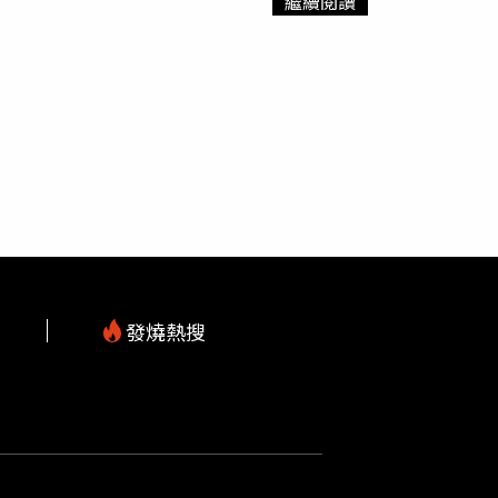
繼續閱讀
。（圖／翻攝自臉書《明日科學》）網友看到影
兔子，真是難以置信」、「食量驚人，兔兔很可
，為什麼要吃兔兔？」
大黑背鷗
展翼可達170公
無法反擊，就會一口吞下。而根據《國家地理頻
毛海豹的眼球，這是以前在自然界中從未見過的
攻擊，所以海鷗發現除去海豹的眼球是飽餐一頓
發燒熱搜
m