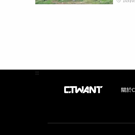
10月0
脫的機
片後驚
憐！」、
分，身
道雜誌
行為。
的有效
:::
關於C