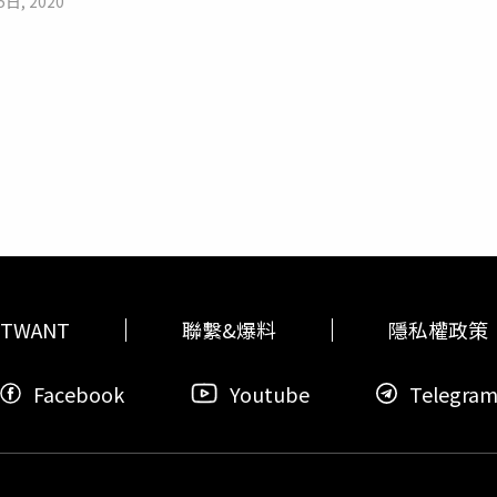
5日, 2020
會，就成了
大黑背鷗
的盤中飧。
大黑背鷗
不到1分鐘就完食野兔
訝不已，因為海鷗吃兔子簡直超乎想像，「牠就直接吞掉一整隻
「牠飛的起來嗎...」、「感覺會腸阻塞...」、「兔兔那麼可愛
長也有80公分左右。海鷗獵捕野兔時都會先攻擊頭部，等到動物
》報導，一項新研究指出，
大黑背鷗
為了生存，會吃新生開普軟
由於瞎眼的海豹無法尋求其他海豹的幫助，而且更容易任由他者
途徑。
TWANT
聯繫&爆料
隱私權政策
Facebook
Youtube
Telegra