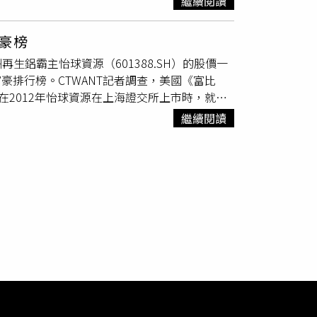
繼續閱讀
有異樣，隨即聯繫幼兒園，試圖了解情況，老師
助下，共侵佔該公司財產近人民幣1900多萬
被老師施暴。母親要求幼兒園調閱監視器，從畫
。
豪榜
孩子的頭，隨即撞向桌子，涉事老師當時在男童
鋁霸主怡球資源（601388.SH）的股價一
。警方獲報後，立即組成工作小組，進行調查，
豪排行榜。CTWANT記者調查，美國《富比
已被解聘，警方也將展開進一步調查，追究相關
早在2012年怡球資源在上海證交所上市時，就以
勝得以8.1億美元（約新台幣226.8億元）身
繼續閱讀
界各地回收廢金屬，運往馬來西亞以及大陸蘇州
64萬噸。新冠肺炎疫情爆發後，全球原物料需
股人民幣1.71元漲到人民幣6.3元，目前約在人
非從事回收金屬相關行業，而是靠天吃飯的養殖
做大生意，改變家裡經濟環境。因此黃崇勝高中
工作，直到25歲那年，在朋友引領下進入廢五
。不料，黃崇勝才創業，就遇到政府開始整頓廢五
廠房，但沒錢買熔煉機器，只好用土法煉鋼的方
於搶下日本客戶的訂單。1996年，（怡球資
看好鋁價持續攀升，紛紛借錢收購廢五金，黃崇
模更大的廢五金供應商，最後在美國設立分公司