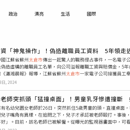
寵物
政治
漂亮
生活
國際
運勢
運動
梅酒
人資「神鬼操作」！偽造離職員工資料 5年領走
中國江蘇省蘇州
太倉市
傳出一起驚人的職務侵占事件，一名電子
偽造虛構的離職員工名單，向公司溢報離職工資與賠償金，5年內得
據《瀟湘晨報》報導，江蘇省蘇州
太倉市
一家電子公司接獲員工
反映，其工資沒有正常發放，卻有一部分工資下發的對象「根本
8日, 2024
某有重大嫌疑，該電子公司為某上市公司的全資子公司，工資均
會確認工資匯總表上是否有領導簽字審批，並不會審核工資表實
園老師突抓頭「猛撞桌面」！男童乳牙慘遭撞斷 
念某和同學易某，讓易某提供他人的銀行卡等資訊，再讓助理製
蘇有名幼兒園女老師於26日，突然抓住5歲男童的頭，直撞桌面
充公司離職員工，再通過PS偽造領導簽字的方式，詐領離職工資
現兒子嘴角有異樣，在追問之下，兒子才承認被老師毆打。事後
在職員工工資匯總表時，用假員工身份資訊和銀行卡號代替真員
不好」。目前，該名老師已被解僱。從曝光的監視器畫面中，可
，待實際冒領到高額工資後，再以「公司作業疏失」等藉口，將
6日，突然抓住男童的頭，而後竟大力往下按，直撞桌面，導致男
錢款。根據嚴某交代，他幾年前投資失敗，又沉迷於彩票和賭球