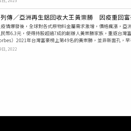
1日, 2023
畫面令人揪心。當天男童一路哭著回家，男童母親發現兒子嘴角
個人債務虧空。經蘇州檢察機關審查發現，嚴某在念某和易某的幫
孩子自己不小心撞到桌角，而後在追問之下，男童才承認自己是
，三人因犯職務侵佔罪，被判處有期徒刑11年到4年6個月不等
新列傳／亞洲再生鋁回收大王黃崇勝 因疫重回富
清楚看到事發當天，孩子和老師坐在一起時，老師突然用手抓住
疫情爆發後，全球對各式原物料金屬需求激增，價格瘋漲，亞洲再生
面前哭著抱歉，被問及為何要對小孩施暴，她竟說自己心情不好
民幣6.3元，使得持股超過7成的創辦人黃崇勝家族，重返台灣富
老師已向家長正式道歉，家長也與校方達成和解，目前涉事老師
orbes）2021年台灣富豪榜上第49名的黃崇勝，並非新面孔，
任。
元資產擠進排行，事隔9年，新冠肺炎疫情推升全球原物料上漲，黃崇
9日, 2022
榮耀。對大多數台灣投資人很陌生的怡球資源，主要業務是從世
的工廠熔煉，製作出鋁合金錠銷往大陸、日本以及東南亞，年產約
怡球資源股價在2020年到2021年第4季，一路上揚不回頭，從每
元上下震盪。現年64歲的創辦人黃崇勝出生於高雄永安，家中並
從小看著父親常因一場風災就整年心血泡湯，就決定未來一定要
就當兵，希望盡快賺錢，無奈學歷太低只能從事月薪不到5千元的
，從東南亞進口廢五金轉手，2年就賺進人生第一桶金100萬元
，多數同業轉往大陸，黃崇勝選擇到馬來西亞，他在當地買地蓋
廢金屬，提煉再生鋁，直到購入檢測再生鋁含量的檢測設備後，終
馬來西亞順利掛牌，當年全球景氣大好，原物料供不應求，同業
向回收系統成熟的歐美國家收購廢五金，並隻身前往美國尋找規