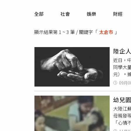
人物
汽車
全部
社會
娛樂
財經
專欄
房產新勢力
顯示結果第 1 ~ 3 筆 / 關鍵字「
太倉市
」
陸企
近日，
同學大量
元）。
有員工
09月0
專員嚴
財務只
幼兒
的助理
大陸江
訊來冒
母親發
在製作
「心情
的工資
子於2
差額的