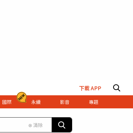
下載 APP
國際
永續
影音
專題
⊗ 清除