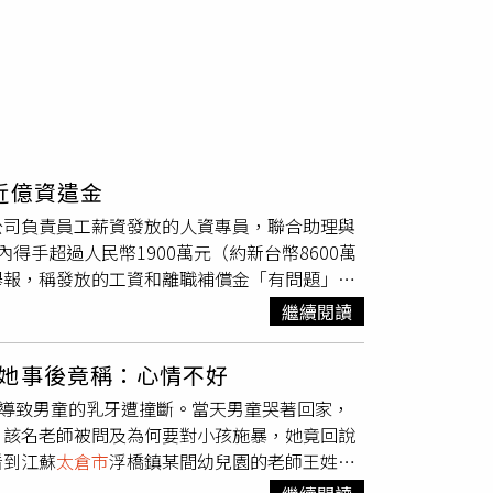
近億資遣金
公司負責員工薪資發放的人資專員，聯合助理與
手超過人民幣1900萬元（約新台幣8600萬
舉報，稱發放的工資和離職補償金「有問題」。
不是該公司的員工」。公司清查發現，人事薪酬
繼續閱讀
由總公司發放。但嚴某在工作期間發現，總公司
際內容。嚴某認為其中有機可趁，於是找到自己
她事後竟稱：心情不好
作離職員工工資匯總表時，填充進這些人頭假資
，導致男童的乳牙遭撞斷。當天男童哭著回家，
以及補償金。與此同時，嚴某還利用職務之便，
，該名老師被問及為何要對小孩施暴，她竟回說
工的相關資訊，並給假員工偽造了比真員工更高
看到江蘇
太倉市
浮橋鎮某間幼兒園的老師王姓女
實際工資轉帳給資料被替換的真員工，自己侵佔
童的乳牙遭撞斷，不僅如此她還用力抓住男童的
，欠下了高利貸，才想到利用發現的公司制度漏