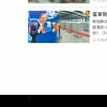
11月0
鼻子，
洞彌補
卻指是
元。近日
富豪
面中可
新冠肺炎
父母親
度漲到人
而該名
世》（F
人員責
250億
02月0
價重返
太倉市
求旺盛，
民幣4
漁業，
畢業後
金買賣
金行業
式熔煉
源）在
:::
勝轉而