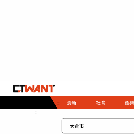
社會首頁
娛樂首頁
財經首頁
政
:::
最新
社會
娛
時事
即時
熱線
:::
直擊
大條
人物
調查
專題
３Ｃ