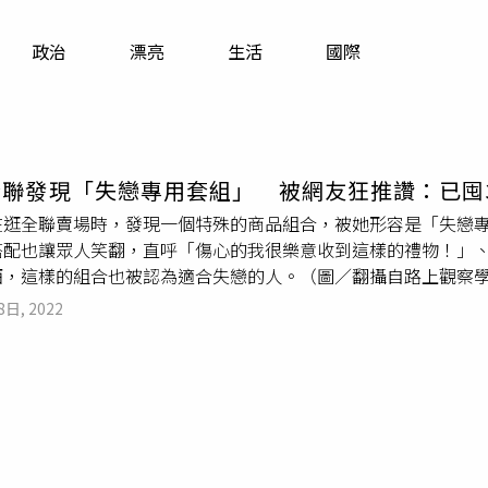
寵物
政治
漂亮
生活
國際
運勢
運動
梅酒
全聯發現「失戀專用套組」 被網友狂推讚：已囤
在逛全聯賣場時，發現一個特殊的商品組合，被她形容是「失戀
搭配也讓眾人笑翻，直呼「傷心的我很樂意收到這樣的禮物！」
酒，這樣的組合也被認為適合失戀的人。（圖／翻攝自路上觀察
出她去全聯賣場看到的商品組合，當中有2包衛生紙加上6瓶啤酒
8日, 2022
表示，「全聯新出的失戀專用套組！」這樣的照片曝光後，也讓
「這個我會買」、「這麼大的袋子夠你吐了」、「已囤3組」。《C
未滿18歲請勿飲酒。