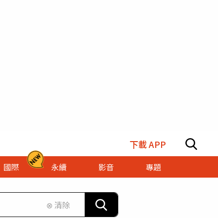
下載 APP
國際
永續
影音
專題
⊗ 清除