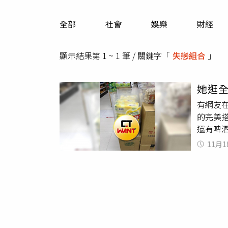
人物
汽車
全部
社會
娛樂
財經
專欄
房產新勢力
顯示結果第 1 ~ 1 筆 / 關鍵字「
失戀組合
」
她逛
有網友
的完美
還有啤
文，貼
11月1
網友笑
水」、
害健康，