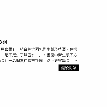
3組
專用套組」，組合包含兩包衛生紙及啤酒，這樣
、「是不是少了蜂蜜水！」。畫面中衛生紙下方
學院）一名網友在臉書社團「路上觀察學院」發
，但袋子外觀卻莫名上柔軟精超值包的貼紙，讓
繼續閱讀
不少網友紛紛留言回應，「是不是少了蜂蜜
TWANT》提醒您：喝酒勿開車！飲酒過量，有