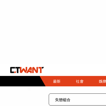
社會首頁
娛樂首頁
財經首頁
政
:::
最新
社會
娛
時事
即時
熱線
:::
直擊
大條
人物
調查
專題
３Ｃ