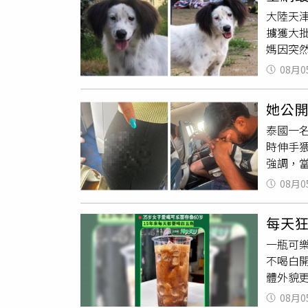
Watt 
筆，周
後打翻
下深刻
大陸天
相關照
不法獲
燙、提
崙山珍
擄獲大
力，在
其被移
此無法
方歷史
媽因突
時賽起
鐵區間
員沒講
館在台
開認養
上，利用
人士指
聊天。
不得來
08月0
成為人
自由車
不少團
依據S
語繪卷
照顧。
並處以1
申請，
酌她有
妖怪下
她公
獨花花
避免短
覽、飲
泰國一
主，夾
害銀行
驗。江
時伸手
紅，「
集團運
的浮世
強調，
也有人
師海外
褲交給
養，並
08月0
位台灣
大利返國
後，老
文化。
而坐在
狗媽媽
第五屆
每天狂
回憶，
將兩隻
化散策
一瓶可
上服用
探望父
化與生
不喝白
察覺褲
牠的人
體外貌
子發現
遲遲找
來源。
泰國約
拍攝上傳
08月0