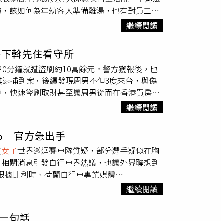
施，該如何為年幼客人準備雞湯，也有對員工教
光臥病時，土蜘蛛化為妖怪現身被名刀砍死的浮
無罪，連帶駁回民事附帶損害賠償。德朗火鍋
時代，人們會在炎炎夏日使用的團扇上描繪妖怪
繼續閱讀
榜使用法式料理頂級湯品製成火鍋湯底，顧客一入
本夏季獨特的納涼文化。妖怪也因此從民間信仰
在去年4月4日兒童節下午4點多，王姓
女子
帶3
文化元素。台灣月琴民謠協會在開幕茶會表演阿
房下斡先住看守所
湯倒進兒童湯杯，當王姓
女子
轉身拿包包時，小
史與社會，從古代信仰、文學、繪畫，到近代漫
0分鐘就遭盜刷約10萬餘元。警方獲報後，也
傷。王姓
女子
對德朗老闆邱惠英提告，台北地檢
刃』）。台灣民眾對日本妖怪也並不陌生，但本
其逮捕到案，後續發現周男不但3度來台，與偽
再倒進杯子，很可能造成客人燙傷，「理應注意
角度，重新認識妖怪如何反射人們對自然、未知
算，快速盜刷取財甚至讓周男從而在香港買房、
到店顧客雞湯試飲，是每天都有的服務，邱惠英
的湯本豪一榮譽館長並合影。（圖／北投文物館
，火速與境外盜刷集團連線盜刷，每成功盜刷一
層是PP塑料、內層是不銹鋼材質所以不會直接
自策展，他表示「如此大規模在海外介紹這批妖
繼續閱讀
歲的港籍周姓男子自去年12月起3度來台，其自
，因此起訴邱惠英過失傷害罪。邱惠英否認過
妖怪世界的魅力。」江戶時代的土蜘蛛來襲繪卷
許財物外，主要瞄準錢包內的信用卡，配合TX-
好，讓小孩自己碰倒湯杯才會燙傷，跟餐具本身
與文化中重要的組成部分，想要了解日本歷史，
％ 官方急出手
跨國實體盜刷。周男利用香港與台灣無語言障
依起訴書之標準，豈非均違反注意義務，此實與
文物之餘，看見妖怪如何從古老傳說走入日常生
支
女子
世界巡迴賽車隊質疑，部分選手疑似在胸
圖／示意圖、報系資料照）幾次得逞後讓周男
天下都如此，所以需要同行家長照顧，這跟德朗
文物館特別準備以妖怪為主題的點心。（圖／吳
。相關消息引發自行車界熱議，也讓外界聯想到
運站下手，粗估得手13次，成功盜刷215萬
令並未禁止餐廳提供「熱到會燙傷」的雞湯給小
茶席的呈現。（圖／吳德亮攝影）洪侃館長補充
波。根據比利時、荷蘭自行車專業媒體
搭乘捷運時錢包遭竊，短短20分鐘內信用卡便在
幼客人被燙傷的結果反推店家提供雞湯的方式有
投社流傳著「山魈（Sansiyao）」的故
比賽服內加裝額外襯墊。這種被稱為「Chest
。據了解，周男與盜刷集團密切合作，其隨身攜
三方客觀標準可遵守。德朗火鍋的兒童湯杯外層
有「地獄谷」、「鬼湖」等別稱；鄰近北投文物
繼續閱讀
向，降低空氣阻力，進而提升騎乘速度，在競爭激
，將手機連線變成實體刷卡機，好讓信用卡能
熱所以危險」，而是認為不導熱比較安全，這樣
北投文物館前身佳山溫泉旅館附近，地方亦相傳
raph），蘇格蘭赫瑞瓦特大學（Heriot-
刷團共犯聯繫以確認刷卡情形。每成功盜刷一
製成，反而容易讓小孩碰到就燙到，甚至燙到之
吠般鳴叫的「貢德氏赤蛙」，讓湯本豪一先生留
一句話