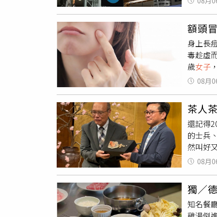
08月0
心「NY
治。◎
使林姓
起自己
不能因
額頭
隨即引
MOMO網
身上長
吃就會
有買筆
毒趁虛
到民眾
復，不
歲
女子
本必買伴
姓牙醫
毒）。
乾、Le
幕，林
08月0
疣，跟
開除我
毒就從
分則因
茶人
單粗暴
還記得
鬆。吳
的士兵
候忍住
然叫好
復活的
08月0
度日本妖
推出的
獨／
界」、
知名餐
長的妖
雞湯倒
昭和電