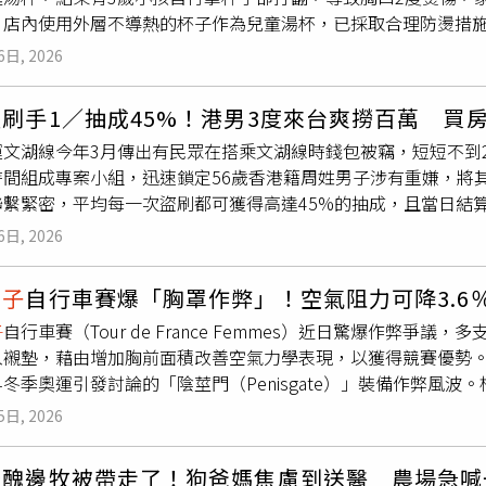
，店內使用外層不導熱的杯子作為兒童湯杯，已採取合理防燙措
處搗蛋為樂。（圖／吳德亮攝影）江戶時代描繪幕府大將軍源賴
，加上事發時邱惠英不在店裡，無從歸咎她沒盯好店員，因此判
（圖／吳德亮攝影）北投文物館館長洪侃表示：相傳在日本江戶
6日, 2026
年、2019年曾獲得米其林推薦，以法式滴鑽澄清雞湯聞名，標
藉由觀看令人背脊發涼的畫面，達到心理上的消暑效果，形成日
員就在杯中倒雞湯「以湯代茶」，可預先感受湯鍋鮮味。本案發生
故事，逐漸發展成日本藝術、文學與庶民生活中不可或缺的重要
刷手1／抽成45%！港男3度來台爽撈百萬 買
前往德朗火鍋信義店聚餐，店員在孩子坐下前，就把保溫壺的雞
歌曲「魔神仔」。（圖／吳德亮攝影）妖怪文化深深影響日本歷
運文湖線今年3月傳出有民眾在搭乘文湖線時錢包被竊，短短不到2
湯杯不小心打翻，胸口有1％面積2度燙傷，另有3％面積1度燙
畫、電影、遊戲，處處可見妖怪的身影（如近年爆紅的『鬼滅之
時間組成專案小組，迅速鎖定56歲香港籍周姓男子涉有重嫌，將
期間曾安排調解但雙方未達成。檢方認為，以保溫壺裝滾燙雞湯
希望帶領觀眾跳脫流行文化的既定印象，從歷史、民俗與藝術的
聯繫緊密，平均每一次盜刷都可獲得高達45%的抽成，且當日結
盛裝溫度達足以造成皮膚傷害風險之雞湯」。德朗火鍋長期提供
的想像，以及它們在日本文化中的深遠影響。本文作者採訪遠道
金，所幸警方道高一丈，周男至今仍遭羈押。周男竊得信用卡後
責人，沒建立高溫雞湯盛裝服務的安全規範，也沒注意兒童湯杯外
展覽由日本當代最具代表性的妖怪民俗學者與收藏家湯本豪一親
6日, 2026
得45%的抽成。（圖／示意圖、趙世勳攝）回顧整起事故，56
可能會讓幼童觸摸湯杯時，沒辦法立刻感覺到高溫雞湯的危險性
，對我們而言也是第一次。衷心期盼台灣的朋友們都能盡情享受
境後隨即在高雄捷運上下手，盜取他人錢包，從中獲得錢包內的些
湯店員有遵照員工訓練，提醒客人要小心，孩子是因為媽媽沒顧
（圖／吳德亮攝影）洪侃館長則認為「妖怪文化是日本傳統歷史
女子
自行車賽爆「胸罩作弊」！空氣阻力可降3.6
中繼攻擊系統，將手機設定成刷卡機，複製信用卡資訊，迅速完成
辯護律師表示，餐飲業供餐的溫度可能燙傷皮膚十分常見，「若
一個十分有趣的切入點。希望透過此次展覽，讓台灣觀眾在觀賞
子
自行車賽（Tour de France Femmes）近日驚爆作弊爭議，多
度來台下手，為躲避警方查緝，專挑人流量大的捷運大站下手。（
念及經驗法則重大相違」；小小孩不清楚高溫液體的危險性，全
不同時代持續演變，成為日本文化的重要象徵」。開幕茶會北投
入襯墊，藉由增加胸前面積改善空氣力學表現，以獲得競賽優勢
，利用香港與台灣語言相通之特性，3度入境來台，專挑繁忙的捷
用哪種兒童湯杯毫無關聯。北院採納被告辯護人的主張，現行法
影）即將在北投文物館盛大登場的第五屆佳山大茶會也將有妖怪
冬季奧運引發討論的「陰莖門（Penisgate）」裝備作弊風
元，另有128萬4417元未遂，直到北市一名高姓
女子
於南京復興站
，檢方認為業者有注意義務，實際上欠缺法源依據，也不能以年
不只存在於日本，北投也擁有豐富的地方傳說」：不僅凱達格蘭族北
lerFlits》報導，多支參賽車隊已向主辦單位反映，懷疑有選手在
阿拉伯等地狂刷10萬元，讓她怒向警方報案，才讓整起事件曝光
高溫雞湯該如何提供給年幼客人喝，業者並無任何官方準則或第
投特殊的自然景觀同樣充滿神秘色彩，如地熱谷終年煙霧蒸騰而
5日, 2026
ing（胸部整流）」的做法，是透過增加胸前表面積，改變氣流流
手機，一支手機負責複製偷來的信用卡資訊，與國外共犯商店合作
導熱材質，院檢認知正好完全相反，北院沒有認可北檢的「不導
動明王石窟，則流傳不動明王降伏青蛇、白蛇兩大蛇妖的故事。
計時賽中尤其可能發揮作用。根據英國《每日電訊報》（The Teleg
控機制，被判定為「實體刷卡」；另一支手機則開著視訊，與盜
免幼童直接碰觸高溫杯壁而燙傷，要是兒童湯杯外層以導熱材質
代曾有供奉狐狸庵，狐仙守護居民平安等。而園區時常可見如犬
最醜邊牧被帶走了！狗爸媽焦慮到送醫 農場急喊