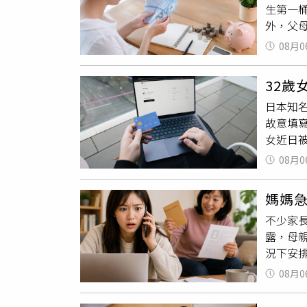
生第一桶
再四處
外，父
將就一
示，自
員協助
08月0
讓她在
此兩天
期大部
櫃檯竟
32歲
定零用
取人民幣
日本知
存下，
呼難以
故意填
經濟獨
費也照
女近日
會主動
己車上
2023
得疲憊
立，但
08月0
款金額高
了意義，
一次遇
以取消
萬元確
件逐漸
媽媽
展開深入
示，存
允許旅
不少家
5月期
「懂得感
責，無
露，母
的犯罪
證實，
況下安
進行發
件相當
至今僅
棄單的
外收費
08月0
而，在
處理此
她形容
先生，