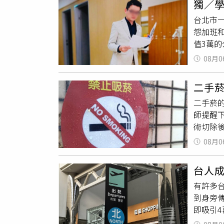
獨／
聯絡取
暫時將
台北市
積極替
示，飯
怨加班
一一拍
的信任。
值3萬
示，希
費」，並
電，反
電話，
理方案
08月0
職經理
轉介給
住宿費
區、新北
事後向
設收費
二手
班時間0
母親則
二手菸
店面並
於關心
師提醒下
作群組
一點時
術切除
公務筆
他人的
享一起
告有罪
步，因
08月0
回診追
馬姓牙
免讓原
關隱形
發票，
台人
費電腦
銷經理
有許多
病理檢
的動機
到身旁
別返回
示，診
即吸引
主，家
錄，不
回國前
癌初期
新店之