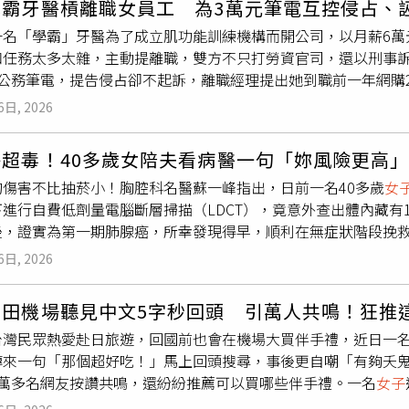
學霸牙醫槓離職女員工 為3萬元筆電互控侵占、
餐，母親還誤以為終於等到面試通知，得知真相後難掩失望神情
飯店交由其他人管理，沒想到因此發生爭議事件，得知後感到十
一名「學霸」牙醫為了成立肌功能訓練機構而開公司，以月薪6萬
她蒐集求職資訊，無論是親友介紹的工作、社群平台上的徵才貼
店將全面檢討相關作業流程，加強員工教育訓練與服務管理，避
和任務太多太雜，主動提離職，雙方不只打勞資官司，還以刑事
照或截圖傳給她，希望增加找到工作的機會。真正讓她措手不及
經市場監管部門協調及雙方溝通後，飯店同意全額退還先前收取的
的公務筆電，提告侵占卻不起訴，離職經理提出她到職前一年網購
望邀請她前往面試，並提到是「王小姐」推薦的人選。由於她從
另外賠償人民幣1000元（約新台幣4200元），作為旅程受
控牙醫誣告，檢方起訴，但法官傳喚其他員工，認定確實有一部
直到對方進一步說明，她才知道這位「王小姐」就是自己的媽媽
，整起消費糾紛至此告一段落。事件在網路曝光後，也引發不少
6日, 2026
的理由並非無中生有，一、二審均判無罪。馬姓牙醫學業成績優
其他人，最後順利替她爭取到面試機會，而整個過程完全沒有事
」、「停車費都已經繳了，還收住宿費根本說不過去」，也有人
市新店區開診所，2023年2月他聘用林姓
女子
擔任醫療器材用品
母親表達自己的想法，認為履歷屬於個人資料，是否投遞應由本
名目。隨著市場監管部門介入並認定收費不合理，涉事飯店也完
菸超毒！40多歲女陪夫看病醫一句「妳風險更高
9到18、可在家遠距工作，但對於工作職責看法不同，林姓
女子
認為，自己只是希望多替女兒創造機會，既然有人願意安排面試
的傷害不比抽菸小！胸腔科名醫蘇一峰指出，日前一名40多歲
女
非她的業務範圍；馬姓牙醫則認定行銷經理需負責人力招募與網
，也知道對方擔心自己遲遲找不到工作，但
女子
坦言，自己並非
進行自費低劑量電腦斷層掃描（LDCT），竟意外查出體內藏有
，兩天後公司退她的勞健保，再過半個月，馬姓牙醫報案指控林
間摸索未來方向，而不是倉促接受任何工作。母親的熱心反而讓
後，證實為第一期肺腺癌，所幸發現得早，順利在無症狀階段挽救
電，台北地檢署不起訴，因為馬姓牙醫無法提出林姓
女子
領取或
父母是否也會因為孩子求職而如此焦慮。文章曝光後掀起討論，
臨床案例，一名中年男子過去曾有十多年菸齡，日前參與政府推
。林姓
女子
得知侵占官司過關便展開反擊，狀告馬姓牙醫涉犯誣
此才會積極協助；也有人指出，履歷涉及個人隱私及職涯規劃，
6日, 2026
蹤。當時該名患者的妻子僅是陪同前來，並未掛號，但蘇醫師評
醫明知林姓
女子
沒拿筆電還告她，因此以誣告罪起訴。馬姓牙醫提出2021
本的關心成了另一種壓力。
風險未必低於丈夫，當場建議她也應安排一次電腦斷層檢查。患
並向法官喊冤，林姓
女子
應徵工作時告知沒筆電可用，他考量當
成田機場聽見中文5字秒回頭 引萬人共鳴！狂推
斷層掃描，結果報告赫然顯示其肺部出現1.5公分的毛玻璃肺結
可遠距上班，他出借自己的筆電卻沒留下交付筆電的紀錄；林姓
台灣民眾熱愛赴日旅遊，回國前也會在機場大買伴手禮，近日一
查確認為第一期肺腺癌。由於發現及時，女患者在尚未出現任何
可能是因為公司不願意開非自願離職證明。台北地院為了解那部
傳來一句「那個超好吃！」馬上回頭搜尋，事後更自嘲「有夠夭
門診，向蘇醫師表達救妻之恩。蘇醫師說明，該名女性年僅40多
所通常不會配發電腦，除非是特定情況才會提供電腦讓員工帶回
4萬多名網友按讚共鳴，還紛紛推薦可以買哪些伴手禮。一名
女子
族中更無任何肺癌病史，加上丈夫吸菸已是結婚前的往事，若單
會讓員工簽領用或交接文件。人資證稱，2022年年底她在大安
，在成田機場買伴手禮，突然聽到有台灣人喊「那個超好吃！」
往往沒有咳嗽、胸痛或喘不過氣等明顯症狀，若非當時順帶接受
後，就沒看到筆電了。北院審酌，本案公司沒有明確的財產設備