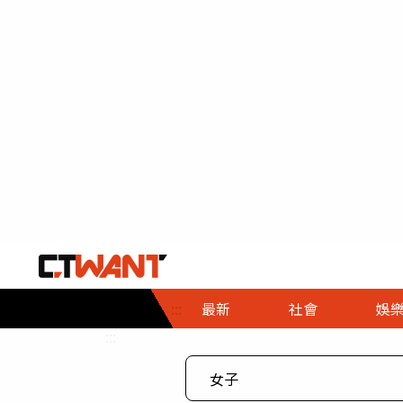
社會首頁
娛樂首頁
財經首頁
政
:::
最新
社會
娛
時事
即時
熱線
:::
直擊
大條
人物
調查
專題
３Ｃ