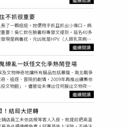
繼續閱讀
元PO先前已品嚐過該款商品，這次並未購入，但事後回想
才會提告，從相關事證可研判他並未捏造證據，
讓她笑說自己「有夠夭鬼（貪吃）」。貼文底下
有侵占公司筆電的動機，提出2022年2月在
住不抓很重要
言自首也有類似經驗，甚至表示「聽到有人說好
發票，不過法官認為這只能證明林姓
女子
到職前一年自己
上長了一顆痘痘，她便用手抓且抓出小傷口，病
享在青森或千歲等機場時，聽到空服員推薦或看
罪，檢方上訴仍主張馬姓牙醫對離職經理挾怨報
重要！吳仁欽在臉書粉專發文提到，這名40多
特別靈敏。除了購物心得，留言區也意外變成日
馬姓牙醫和診所人資的供述，駁回檢方上訴。馬
發現是病毒疣，元凶就是HPV（人類乳突病
茄蛋捲、Press Butter Sand夾心餅
定。至於馬姓牙醫與林姓
女子
的勞資官司較早落
處叫菜花，而臉上、手上、腳底都可能出現病毒
起司蛋糕條、京都茶の菓以及經典的白色戀人等。
新北地院發現她退群對話中提及「直接先請你們
繼續閱讀
普通的痘痘，她自己手癢去抓，抓出小傷口，病
工作並終止勞動契約，屬於自願離職；加班費部
菜花的丘疹。「傷口+病毒 = 疣，就這麼簡
姓
女子
敗訴後，她沒提上訴，全案已確定。
鬼繚亂一妖怪文化季熱鬧登場
用藥物，越早處理，範圍通常越小、療程也越輕
古埃及文物神奇地讓所有展品包括暴龍、南北戰爭
「長東西」的方式回報你。」並感嘆痘痘癢的時
奇、追逐、冒險的劇情，2009年再推出續集依
北投文物館」，儘管從未傳出任何展出文物夜間
「湯本豪一記念日本妖怪博物館」，推出台灣首
繼續閱讀
起至2027年2月14日止。北投文物館配合特展
卷──百妖爭鳴」、「錦繪──鮮豔繽紛的世
闆！結局大逆轉
江戶至昭和時代的珍貴妖怪文物，包括16公尺
火鍋店員工未依店規等客人入座，就提前把高溫
》等經典古籍，以及和服、根付、印籠、玩具與
家長為此把德朗負責人邱惠英告上法院，不過法
窗戶上的小妖怪「家鳴」，它以搖晃房屋、敲擊