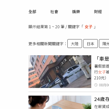
人物
汽車
全部
社會
娛樂
財經
專欄
房產新勢力
顯示結果第 1 ~ 20 筆 / 關鍵字「
女子
」
更多相關新聞關鍵字：
大陸
日本
陽
「車
暑假旅
行
女子
210元
理，涉事
08月0
疏失，不
導，王
24
好好休息
在薪資
客入住