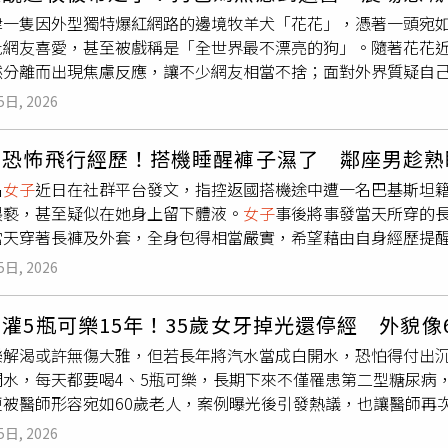
University）及芬蘭拉彭蘭塔－拉赫蒂理工大學（LUTUniversit
男就可從中獲得45%的抽成，且每日換匯現結，快速來財的方式
湯杯，造成更大的傷害。法官從火鍋店店長與店員的證詞研判，
印象，館方也特別委請陶藝名家製作仿真作品餽贈。躲在日本日
津一隻因外型獨特爆紅網路的邊境牧羊犬「花花」，憑著一頭宛
片，顯示部分女選手的車衣內疑似藏有異物。他先前發表研究的指
利就高達新台幣100萬元，讓周男甚至在香港已看好房子，下斡
醒跟兒童同行的大人要注意，而且沒有證據可證明邱惠英案發時在
稀異獸的瓷酒壺與貓怪白瓷花瓶。（圖／吳德亮攝影）本次特展
批網友喜愛，甚至被戲稱是「全世界最不漂亮的狗」。隨著花花
分秒必爭的計時賽中，足以影響最終名次甚至冠軍歸屬。面對爭
送地檢署後第一時間遭檢察官無保請回，並限制出入境，周男見
將孩童受傷的責任算到她頭上，應諭知無罪。關於王姓
女子
有沒
、自然景觀與民間信仰跨越國界，在北投展開一場精彩的妖怪文
然分離而出現焦慮反應，讓不少網友相當不捨；面對外界質疑自
，所有選手必須在出發前至少10分鐘接受自行車與服裝檢查，確
車一路南下，以此躲避警方查緝，所幸最終於台中一處旅館遭警
，一起吃火鍋的朋友也說沒聽到，但店員出庭作證說有提醒王姓
日博物館間的重要合作成果。此外館方更串聯北投地區博物館、
經過，還原事件始末。花花因外型與一般邊境牧羊犬截然不同而
服裝改善空氣力學並非首次出現。2023年及2024年的男子
出，周男的盜刷行徑在中國已是普遍的犯案方式，偽造信用卡感
唯一能確定的是，店員沒遵照教育訓練的程序，在受害幼童入座
北投」系列活動，讓妖怪文化從展覽延伸至整個北投聚落。明治
5日, 2026
氣網紅。綜合陸媒報導，花花目前約9個月大，生活在天津一處農
總會（UCI）明文禁止選手以人為方式修改服裝，藉此取得競賽
夥的慣用方式，卻是台灣第一件盜刷案例。以常規經驗來看，境
OP提醒客人雞湯會燙，也打上個問號，但沒有在這個矛盾上打轉
。（圖／吳德亮攝影）配合此次特展，北投文物館首度推出妖怪
老人約5年前收養一對純種邊境牧羊犬，之後繁育出一窩幼犬，其
84至918英鎊（約新台幣7,000元至3萬6,000元）以上罰款
而是將手機載入程式，讓手機變身成刷卡機，從中獲得信用卡中
沒有過失。
午茶及精緻妖怪和菓子。館方將妖怪意象融入料理設計，以精巧
開恐怖飛行經歷！搭機睡醒褲子濕了 鄰座男趁熟
因毛髮凌亂、長相特別，被附近居民戲稱為「小丑」，一直留在
時間內同一間店大量刷卡引人疑竇，集團多會將IP跳來跳去，並
食到空間氛圍，全方位體驗日本文化之美，讓妖怪不只是展櫃中
名
女子
近日在社群平台發文，指控返國搭機途中遭一名巴基斯坦
雜黑色斑點，頭頂一撮黑毛自然向兩側翹起，神似綁著雙馬尾。
循著刷卡IP前往當地的刷卡店家進行查核，但店家卻堅稱該筆消
戶時代的神農鬼島驅魔繪卷。（圖／吳德亮攝影）明治時代描繪
猥褻，甚至疑似在她身上留下體液。
女子
事後將事發當天所穿的長
醜萌邊牧一家三口」也成為熱門話題，短短一週吸引大量瀏覽，
作已相當成熟，且分工細膩。
繪。（圖／吳德亮攝影）此外，8月12日起，日本京都高台寺已
當天穿著長褲及外套，全身包得相當嚴實，希望藉由自身經歷提
認為正因為與眾不同，才讓牠格外有魅力。農場經營者表示，花
，由北投文物館規畫，在新北投捷運站附近的古蹟北投溫泉博物館展
警方，作為物證送驗DNA，希望釐清案情並追究涉案男子責任。
支付訂金，雙方原本約定先讓花花留在老員工家中寄養，等新主
5日, 2026
當代藝術家將於北投中心新村推出「妖相．眾生：當代妖怪的棲
，中途在杜拜轉機，再搭乘凌晨2時45分的班機飛往泰國。她表示
員工一度因捨不得而反悔出售，最後經雙方協調，花花仍於8月3
因此從今年夏天到明年春天，妖怪將不只出現在展覽中，而是穿
32C的巴基斯坦籍男子已先就座，考量女兒想坐靠窗位置，她便
因從小與牠形影不離，突然分開後出現明顯應激及焦慮反應，精
「佳山大茶會」也將有妖怪茶席的呈現。北投文物館希望透過跨
灌5瓶可樂15年！35歲女牙掉光還停經 外貌像
飛機起飛後不久，她就注意到隔壁男子一直把手放到兩人共用扶
大狗交由農場照顧，並安排前往動物醫院接受健康檢查。農場也
，打造臺灣首見的妖怪文化季，讓民眾在溫泉、古蹟與自然景觀
樂解渴或許無傷大雅，但若長年將汽水當成白開水，恐怕得付出沉
安眠藥調整時差，不久便沉沉睡去，女兒則躺在她腿上休息。直
母，讓一家三口有機會再次團聚。事件曝光後，有網友質疑，新
活美學的妖怪盛宴。明治時代新形三十六怪撰。（圖／吳德亮攝
開水，每天都要喝4、5瓶可樂，長期下來不僅罹患第二型糖尿病
子有濕濕的感覺，但因女兒仍睡在自己腿上，擔心驚動孩子，只
氣經營社群牟利。對此，新主人拍片澄清，表示自己早在7月27
更被醫師形容宛如60歲老人，案例曝光後引發熱議，也讓醫師再
她清醒後，一度與她四目相交，接著若無其事地伸手操作她前方
不到主人，便決定認養，並在7月29日開設社群帳號分享花花日
綜合陸媒報導，河南中醫藥大學第一附屬醫院日前收治這名35歲
一個半小時時，
女子
決定向空服員反映情況。航空公司人員立即
，並非等花花爆紅後才開始經營。新主人進一步表示，當時同窩幼
5日, 2026