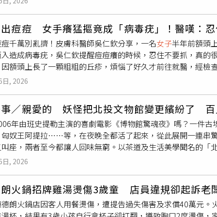
6日, 2026
起司奶油脆餅（New York Perfect Cheese）」。儘管
提醒您：吸菸有害健康、吸菸害人害己。
女子
實際上沒有侵占，馬姓牙醫可能出於誤會或懷疑筆電被Ａ走
對「好吃」二字竟毫無抵抗力，第一時間尋找目標的本能反應，
為林姓
女子
感到委屈就說馬姓牙醫有誣告。林姓
女子
為佐證自己沒
冒出痘痘 女手癢猛摳竟成「病毒疣」！醫嘆：忍
發熱烈討論，不少網友笑稱台灣人對美食資訊極度敏感，紛紛留
購ASUS Vivobook X515EP 15.6吋 i7獨顯輕薄筆電的
痘痘千萬別亂擠！皮膚科醫師吳仁欽分享，一名
女子
半年前額頭
跟著買」、「只要看到別人拿一籃就會同步跟進」。還有網友分
電，無法判斷她是否拿了馬姓牙醫的筆電。一審判決馬姓牙醫無
而入造成病毒疣，吳仁欽提醒痘痘癢的時候，忍住不要抓，真的很
搶購，也忍不住掏錢買單的趣事，直言台灣人在飲食方面的耳朵
過高院法官認定誣告罪的積極證據不足，連無罪理由都引用一審
，因額頭上長了一顆粗粗的丘疹，煩惱了好久才前往就醫，經檢查
手禮的交流現場。許多內行旅客大方公開口袋名單，包括YOKU MOKU雪
一、二審都沒請律師仍獲判勝訴，依照速審法，幾乎可說無罪確
吳仁欽解釋病毒疣不是只會出現在「不能說的部位」，長在私密
TAO紅茶巧克力餅乾、TOKYO RICH CHEESECAKE濃郁
姓
女子
提告要求給付加班費2萬5以及開立非自願離職證明書，但
6日, 2026
行為不當完全是兩回事。吳仁欽表示
女子
因半年前額頭出現一顆
」、「記得將我所有的權限剔除」，因此認定她已表達不再繼續
破皮處入侵表皮，潛伏增生，慢慢長成現在這副角質粗糙、外觀像小
為林姓
女子
主動撤回請求，所以馬姓牙醫也不用付，一審判決林
茶事／親愛的 妖怪把北投文物館變更繽紛了 百
。」吳仁欽說明治療上會依大小、位置選擇冷凍治療、電燒或外
2006年由班史提勒主演的喜劇電影《博物館驚魂夜》嗎？一件
仁欽提醒：「皮膚很老實，你對它做什麼，它都會記得，而且用
、匈奴王阿提拉……等，在夜晚全都活了起來，從此展開一連串驚
不要抓，真的很重要！
又叫座，兩者至今都讓人回味無窮。以茶道及生活美學聞名的「
大驚奇，卻特別選在今夏，攜手日本唯一以妖怪為主題的博物館
6日, 2026
怪文物特展「百鬼繚亂—妖怪WORLD」，展期自2026年8月1日
妖怪懷石料理。（圖／吳德亮攝影）展覽共分為四大展區：「繪
德朗火鍋招牌雞湯燙傷3歲童 店員違規卻起訴老
「妖怪書籍的世界」以及「妖怪走入日常生活」。精選百餘件橫跨
廳德朗火鍋店因客人用餐燙傷，遭提告過失傷害及求償40萬元。
怪繪卷、歌川國芳等浮世繪名家作品、鳥山石燕《畫圖百鬼夜行
進湯杯，結果有3歲小孩自行拿杯子卻打翻，導致胸口2度燙傷，
影海報等珍貴館藏，完整呈現日本妖怪文化數百年的發展軌跡。