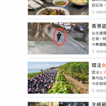
官認為
門窗四
育訓練
世繪。
08月0
2018
圖像，
座，店
與怪談
香港盜
歲小孩
雰創作
台北捷
孩自己拿
畫、動
在第一
署偵查
次展覽
卡集團
並避免
與生命
下斡旋
身為負
提供）
08月0
筆就可獲
導熱，
怪資料
高雄入
失，倒
部分。
環法
NFC
無關。
妖怪是
環法
女
礙，3
社會通
活，在
罩內加
食髓知味
火鍋使
德亮攝
今年稍早
3916
孩食用
說「妖怪
《Wie
沙烏地
問題；
事，北
08月0
Fair
帶2支
使用不
館的不
烈的個人
繞過風
才能避
日據時
全網