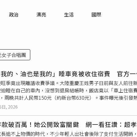
寵物
政治
漂亮
生活
國際
運勢
運動
梅酒
光女子合唱團
是我的、油也是我的」睡車竟被收住宿費 官方一
遊旺季竟出現離譜收費爭議。大陸重慶王姓男子日前與友人前往
被迫睡在自己的車內，沒想到退房結帳時，飯店竟以「車上住宿費
），兩晚共計人民幣150元（約新台幣630元）。事件曝光後引
飯店也坦承管理疏失，不僅全額退款，還另行賠償人民幣1000
6日, 2026
僅退還150元人民幣住宿費，也額外賠償1000元人民幣。（
先生一行人7月27日晚間11時許，歷經長途車程後抵達新疆伊犁
歲存款破百萬！她公開致富關鍵 網一看狂讚：超
，卻碰上暑假旅遊旺季，飯店僅剩一間每晚人民幣300元（約新
成長追不上物價的時代，不少年輕人出社會後除了支付生活開銷，
。考量時間已晚，王先生先辦理入住，其餘兩名同行
女子
則打算