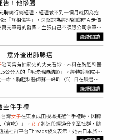
誣告！他慘勝
，也讓她忍不住苦笑。除了口頭關心外，母親更
分愧疚，也坦承此次事件屬於管理疏失。馬女表
元聘請行銷經理，經理做不到一個月就因為抱
文，或是外出時看見店家張貼的徵人公告，都會
免類似情況再次發生，希望重新建立旅客對飯店
訴訟「互相傷害」，牙醫認為經理離職時Ａ走價
的，是日前接到一通陌生公司的來電。對方表
人民幣150元（約新台幣630元）「車上住宿
2萬元筆電的發票，主張自己不須跟公司拿筆
未向該公司投遞履歷，第一時間還以為遇到詐騙
影響及消費體驗不佳的補償，王先生也接受飯店的處
公務筆電在辦公室搬遷後不見了，所以牙醫告離
。原來，母親早已將她的履歷交給朋友，朋友再
繼續閱讀
網友討論，不少人質疑「睡自己的車為何還要付
秀，自稱台大牙醫系第一名畢業，在台北市大安
先徵詢她的意見，也沒有告知她相關安排。
女子
認為飯店應優先協助旅客解決住宿問題，而非另
公司的數位行銷經理，雙方約定月薪6萬元、上
人決定，不應在未取得同意前提供給他人。不過
成退款及賠償，全案最終順利落幕。
」 意外查出肺腺癌
認為自己是行銷經理不是總經理，人力招募、看
，就不希望錯過任何可能性。雖然理解母親是出
子
陪同曾有抽菸史的丈夫看診，未料在胸腔科醫
站建置。林姓
女子
到職第24天要求離職並退出工
沒有積極求職，而是希望在踏入職場前，能多花
1.5公分大的「毛玻璃肺結節」。經轉診醫院手
姓
女子
侵占ASUS ZenBook 13 OLED的綠松灰色
她背負更大的心理壓力，也讓她忍不住好奇，其
一命。胸腔科醫師蘇一峰昨（5）日在臉書分
借用筆電的證據，無法憑告訴人單一指訴認定被
不少網友認為父母只是希望孩子能盡快站穩腳
動的國家肺癌篩檢，因發現肺部有數個小結節而
告罪，北檢認定雙方因解雇爭議衍生勞資糾紛，
即使出發點是善意，仍應尊重當事人的決定，避
繼續閱讀
估後認為，其妻長期暴露於相關生活環境中，相
年8月購買ASUS ZenBook 13OLED的
者的妻子返家考量後，決定前往台大醫院進行自
時公司剛成立「沒有可工作的地方」，而數位行
這些伴手禮
節。經台大的醫師評估後隨即安排外科手術切除，
女子
離職卻不還也否認拿筆電，他研判林姓
女子
名台灣
女子
在東京成田機場挑選伴手禮時，因聽
呼吸道症狀前就順利完成治療，她的丈夫日前特
筆電的使用情形，找診所人資作證，人資出庭表
鬼（貪吃）」。
女子
將這段經過分享至社群，隨
歲，平時完全不抽菸、極少下廚做飯且以外食為
去，不過診所沒有為公用物品的管理做任何紀
透過社群平台Threads發文表示，她去日本旅遊
看傳統風險因子幾乎「完全避開」。然而，肺腺
區診所工作時，筆電放她座位旁邊，後來退租搬到
她下意識秒回頭確認，發現對方推薦的是人氣點
提醒，病灶極可能在體內持續默默生長而延誤診
管理紀錄制度，證人也說筆電在搬家後遺失，即