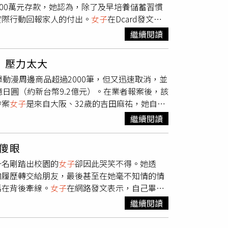
00萬元存款，她認為，除了及早培養儲蓄習慣
響隔天行程，兩名
女子
最後決定留在自己的車內
實際行動回報家人的付出。
女子
在Dcard發文表
，隔天再想辦法」。隔天上午，飯店一名管理人
她坦言，最大的優勢並非收入特別高，而是家庭
不足，其中一名
女子
再次主動選擇睡在車內，因
繼續閱讀
許多同齡人更早開始累積財富。她指出，學生時
一張帳單卻讓王先生當場傻眼。除了正常房費外，
元，生活開銷相當單純，因此花費不高。除了固
10元）計算，第一晚兩人、第二晚一人，共收
：壓力太大
片，並承接合作案件增加收入，將賺來的錢持續
車費皆自行負擔，飯店卻另外收取住宿費，讓他直
動漫周邊商品超過2000筆，但又迅速取消，並
生活開銷，不再依賴父母提供生活費，正式邁向
理解，「車是我們自己的、油是我們加的、停車
日圓（約新台幣9.2億元）。在業者報案後，該
照顧，因此每逢過年、父母生日及重要節日，都
，也從未聽過有飯店會向未入住客房、僅睡在自
涉案
女子
是來自大阪、32歲的吉田麻祐，她自
工作後並非一路順遂，面對繁忙工作時，也曾覺
業者一度拒絕，直到警方到場協調後才同意開
網站，選擇以超商付款方式下單動漫周邊商品，累積未付
母收到紅包時露出的笑容，就覺得所有努力都有
法接受。王先生坦言，自己已50多歲，還是第
繼續閱讀
貨到付款方式下單約2000筆訂單後拒收商品，
網友熱烈討論，不少人認為，能在24歲存到100
專線提出檢舉，希望相關單位介入調查，也讓事
消費者異常行為後，隨即報案求助，警方獲報後
家庭提供穩定支持有很大關係；另有不少人表
飯店工作人員表示，基於安全考量，原則上並不
傻眼
單犯行時間主要集中於2024年7月至2025年
，也有人稱讚她在經濟獨立後仍不忘回饋父母，
清楚，表示當時飯店營運是由值班管理人員負
一名剛踏出校園的
女子
卻因此哭笑不得。她透
嚴重破壞。接受警方偵訊時，吉田麻祐對自己
。
督管理局接獲投訴後也立即介入調查。承辦人員
的履歷轉交給朋友，最後甚至在她毫不知情的情
壓力」，才會選擇以大量下單並惡意棄單的方式
與消費者協調處理。市場監管部門指出，這類案
媽在背後牽線。
女子
在網路發文表示，自己畢業
醒廣大民眾，於網路平台購物應保持理性，惡意
者仍應提供必要協助與尊重，而非以其他名目另
正適合自己的工作，因此並未急著投入職場。然
日下午，市場監管局先致電王先生，表示將協助
繼續閱讀
詢問履歷投遞情況，以及是否有企業通知面試。
久後，自稱是飯店負責人的馬姓
女子
主動聯繫王
會立刻關心是不是公司來電。有一次只是外送員
年，營運經驗不足，事發期間自己因外出辦事，