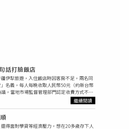
句話打臉飯店
新疆伊犁旅遊，入住飯店時因客房不足，兩名同
」名義，每人每晚收取人民幣50元（約新台幣
發熱議，當地市場監督管理部門認定收費方式不合
元（約新台幣4200元）。涉事飯店事後承認管理
繼續閱讀
圖／翻攝自錢江晚報）綜合《重慶晨報》等陸媒報
哈薩克自治州伊寧市的伊美臻選酒店，原本期待
孝順
台幣1260元）的大床房，無法安排所有同行旅
還得面對學貸等經濟壓力，想在20多歲存下人
另尋住宿。一行人吃完宵夜時已接近凌晨1時，