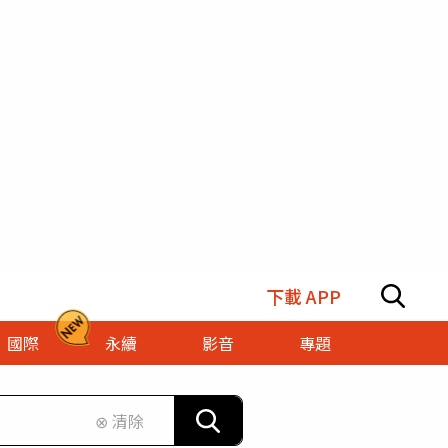
下載 APP
國際
永續
影音
專題
⊗ 清除