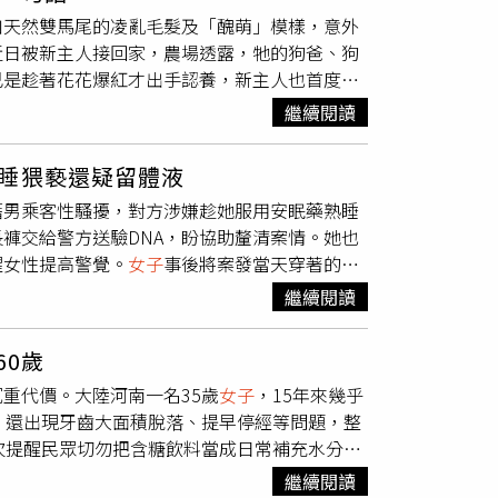
y）空氣動力學教授布洛肯（Bert Blocken）曾收到
也讓周男迅速累積財富，粗估其3度入境來台，
邱惠英有教育員工等客人入座再倒雞湯、告知會
常生活裡的各種器皿上的妖怪，包括中國仙山崑
如天然雙馬尾的凌亂毛髮及「醜萌」模樣，意外
出，「胸部整流」最多可降低約3.6％的空氣阻
旋金，準備買房。據悉，周男被捕時拒不承認，
店內指揮或監督店員是否依照SOP倒雞湯，因
除了讓日本妖怪與北投地方傳說相互呼應，讓地
近日被新主人接回家，農場透露，牠的狗爸、狗
議，環法
女子
賽主辦單位宣布，自第四站個人計
狀也火速收拾行李立刻離開台北，並狡猾搭乘台
有被提醒雞湯很燙，呈現羅生門狀態，她堅稱店
化對話。更是長期推動台日文化交流的北投文物
己是趁著花花爆紅才出手認養，新主人也首度公
認裝備符合規範，以避免類似情況發生。事實
方尋獲，持拘票將其逮捕後，便羈押至今。知情
女子
，還講了兩、三次，王姓
女子
卻一直跟朋友
文化場館、溫泉旅館與地方景點，共同推出「怪
爆紅，全網更封牠為「最不漂亮的狗」，卻意外
環法自行車賽也曾傳出類似「胸部整流」爭議。國際
應收款設備幾乎已是見怪不怪，且發展成熟，是
前就倒雞湯，被監視器拍下。北院對於店員有無
繼續閱讀
時代描繪稻生平太郎經歷的各種離奇事件的百物
場，由一名70多歲、在農場工作多年的老員工
優勢。若查獲違規，最重可立即取消比賽資格，
外刷卡機入境台灣均須申請，周男等人顯然並未
，因為本案唯一被告是德朗老闆邱惠英，只須審
主題餐飲系列，包括期間限定的妖怪懷石料理、
餘兄弟姊妹都外型標準、很快找到新主人，唯
，情節嚴重者處分可能更重。
的金鑰，迅速將金鑰複製到境外，從中刷卡，為
的造型與季節食材呈現妖怪文化，讓民眾從展
睡猥褻還疑留體液
農場陪伴狗爸、狗媽。花花全身以米白色毛髮為
多以中東國家與東南亞國家為主。據了解，有受
的文物，更成為可以觀賞、品味與分享的文化體
籍男乘客性騷擾，對方涉嫌趁她服用安眠藥熟睡
一名農場員工將牠的影片分享到網路後迅速爆
費為正常消費，更強調「客人有到場」，顯示出
一名
女子
搭乘人力車前往淺草途中神秘消失事件
褲交給警方送驗DNA，盼協助釐清案情。她也
不少網友笑稱牠是「天下倒數第一漂亮的狗」，
持續二十年的夏季名展「百鬼夜行展」將首度移
醒女性提高警覺。
女子
事後將案發當天穿著的長
花爆紅前，就有一名在附近工作的
女子
前往認
出。2027年1月再由北投文物館策畫、十餘
綜合泰媒報導，受害
女子
日前帶著4歲女兒自義
人安頓好住處後再接回家。然而花花意外走紅
繼續閱讀
居與變貌」特展，以當代藝術媒材重新詮釋妖怪
，自己與女兒原本分別坐在32A及32B座位，
日正式入住新家。不過，花花離開後，狗爸爸、
梭於整座北投，而即將在北投文物館盛大登場的
與女兒交換座位，自己坐在靠走道的位置。
女子
神狀況不佳，老員工心情也十分低落，因此暫時
館舍合作、地方串聯、藝術展覽、飲食體驗與文
60歲
手附近，讓她感到有些不自在，但因長途飛行加
公開向新主人喊話，希望未來能多帶花花回農場
交織的北投，感受一場融合歷史、藝術、地方文
重代價。大陸河南一名35歲
女子
，15年來幾乎
到途中醒來，她突然感覺右側臀部遭人觸摸，還
主人是在花花爆紅後才認養，甚至懷疑有意利用
影）
，還出現牙齒大面積脫落、提早停經等問題，整
能透過移動身體示意自己已經醒來。她表示，男
日便到農場看狗，當時花花尚未爆紅，因得知牠
次提醒民眾切勿把含糖飲料當成日常補充水分的
座椅背面的娛樂螢幕，舉止相當反常。距離抵達
常，而第一支介紹「醜小狗」的影片也是由自己
女患者。接診醫師、肛腸病二病區主任周艷陽問
介入處理，並將涉案男子帶往一旁詢問。
女子
指
犬售價約300元人民幣（約新台幣1400
繼續閱讀