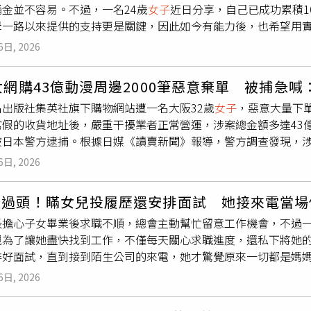
金並不容易。不過，一名24歲
女子
近日分享，自己已成功累積1
詢問附近旅館與民宿後，發現周邊房源早已全部客滿。為了不影
母一路以來提供的支持更是關鍵，因此如今有能力後，也希望用
晚。王先生表示，當時大家都認為只是暫時應急，「先撐過一晚
己剛滿24歲便完成100萬元存款目標，回頭檢視這一路的過程，
王先生一行10人轉往親戚經營的另一間旅館入住，但由於房間仍
6日, 2026
求學階段沒有背負學貸，也不需要為基本生活費煩惱，因此能比
合計共有3人次在自己的車上過夜。直到7月29日辦理退房時，
分時間都與家人同住，平時食宿由家中負擔，每週零用錢約500
另外列出「車上住宿費」，並以每人每晚人民幣50元（約新台幣2
女網購43億動漫周邊2000筆惡意棄單 被捕急喊
錢外，她也沒有閒著，而是利用課餘時間經營網路販售貼圖、卡
150元（約新台幣630元）。王姓男子質疑，車輛、油錢及停
名出版社集英社旗下購物網站遭一名大阪32歲
女子
，惡意大量下單
逐步累積出第一桶金。踏入職場後，她開始獨自負擔房租與日常
接受。（圖／翻攝自錢江晚報）王先生表示，自己當場完全無法
寫假的收貨地址後，嚴重干擾業者正常營運，涉案總金額多達43億
立。雖然父母從未要求她支付孝親費，但她始終記得家人過去的
付，怎麼睡自己的車還要付住宿費？」他認為這筆費用毫無依據
被日本警方逮捕。根據日媒《讀賣新聞》報導，警方調查發現，
包紅包或準備禮物，希望讓父母感受到自己的心意。她也坦言，
的旅客收費。更令他不滿的是，當他要求飯店開立正式發票時，
年起透過集英社旗下的「JUMP Characters Store」購物
、想放棄，但每當想到自己一步步累積而來的存款，以及看見父
發票上的項目竟仍標示為「車上住宿費」，讓他與同行友人更加無
6日, 2026
達約43億日圓（約合新台幣9.2億元）。另外，吉田麻祐還利用
也激勵自己繼續朝下一個100萬元目標前進。貼文曝光後，引發
到如此離譜的收費方式，因此在離開飯店後向12315消費者申訴
手段造成業者巨大的營運困擾。集英社於去（2025）年6月發現
實相當不容易，但也指出，原PO能提早累積財富，與沒有學貸、
受到外界關注。事件曝光後，當地媒體也向伊美臻選酒店查證，
急過頭！瞞女兒投履歷還安排面試 她接來電當場
調查，並於今年8月4日將吉田麻祐逮捕歸案。吉田麻祐惡意取消訂
下第一桶金後，若能搭配穩健理財或投資，資產累積速度將更快
客在車內過夜；至於「車上住宿費」的收費依據，則稱自己並不
長擔心子女畢業後求職不順，總會主動幫忙留意工作機會，不過
間，業者不僅損失大量調貨與運送成本，旗下商品流通秩序也遭到
恩比存到100萬元更難得」、「祝福早日達成第二個100萬元」
法進一步說明。由於王先生已向12315提出申訴，伊寧市市場監
親為了讓她盡快找到工作，不僅每天關心求職進度，還私下將她
行為供認不諱，並坦言犯罪動機是因為「日常生活中積壓了太多
案件內容與旅客反映情況相符，並要求飯店正視服務爭議、盡快
排好面試，直到接到陌生公司的來電，她才驚覺原來一切都是媽
洩。目前警方正進一步釐清是否有其他購物網站受害，同時也提
少見，也是首次遇到類似情況。即使同行旅客沒有入住客房，業
一個多月，目前仍希望利用這段時間多方了解不同職缺，找到真
行為已觸犯相關刑事法規，切勿因一時情緒而觸法。
，因此認為「車上住宿費」的收費方式並不合理。據了解，8月4
6日, 2026
母親眼中，她似乎已經到了必須立刻就業的時候，幾乎每天都會
案，隨後又再次回訪了解協商進度，希望雙方盡快達成共識。不
，母親如今對任何一通電話都抱著期待，只要手機鈴聲響起，就
透過電話及通訊軟體向他表達歉意。她表示，飯店開業還不到一