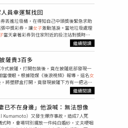
齒大面積脫落、第二型糖尿病及停經等多項健康
機落地後警方也立即登機將男子帶回調查。更令
台幣1900元）完成認養，並請老員工暫時代為
知，
女子
從約15年前開始便幾乎不喝白開水，而
部位置留有可疑污漬，她這才明白自己先前感受
為2400元人民幣（約新台幣1.1萬元），對
潔人員幸運幫找回
，長年下來形成固定習慣，即使口渴也很少喝
防備時犯案，因此決定透過司法程序追究責任。
露，雖然花花其實是公狗，但因頭頂毛髮蓬鬆、
透彩券丟進垃圾桶，在得知自己中頭獎後緊急求助
罹患第二型糖尿病的風險；過量糖分也可能干擾
天穿著的長褲交給警方，作為重要物證，後續將
希望透過社群分享牠的成長點滴，而非藉由牠的
這張中獎彩券，讓
女子
激動落淚。當地垃圾處理
了代謝問題外，可樂中的磷酸及碳酸還會持續侵
示，自己經常搭乘國際航班，過去從未遇過類似
而爆紅的邊境牧羊犬，在新家展開新的生活。
子
當天拿著彩券到住家附近的投注站對獎時，
蛀牙及牙周病風險，久而久之造成牙齒鬆動、脫
想。她強調，自己公開事件並非博取關注，而
伯托指出其實是因為該投注站只能兌領小額獎
師進一步指出，高糖飲食還會促進體內糖化反
著長褲及外套，並非穿著暴露，「包得很嚴實還
繼續閱讀
念摯愛親人的那組幸運號碼真的中了頭獎。她才
並產生皺紋，因此
女子
雖然只有35歲，外觀卻明
法程序，配合警方調查。負責偵辦案件的警方表
助，羅伯托表示團隊一路追查彩券流向，成功鎖
飲用即可，不宜取代白開水成為日常補充水分的
正依《航空器上特定犯罪法》相關規定偵辦。依
披薩貴3百多
員親自展開搜尋。歷經耗時一天多的翻找工作
口腔疾病及其他慢性疾病風險。若想維持健康，
最高12萬泰銖罰金（約新台幣11萬元），或
買冷式披薩，打開包裝後，竟在披薩底部發現一
完好無缺」。羅伯托說當他打電話通知
女子
找到
律運動，才能降低疾病及提早老化的機率。
事責任。
她相當傻眼。根據陸媒《後浪視頻》報導，這名
女
擁抱。」不過由於SANB屬公營機構，搜尋行
後，將塑膠盒打開，竟發現披薩下方有一把沾有
意支付搜尋過程中衍生的所有額外成本。對她而
幣108元，價格還比披薩更貴。對此，就有人
繼續閱讀
作人員操作疏忽才導致。消息曝光後，不少網友
好缺把剪刀」、「這波賺了」、「安全隱患，不
「妻已不在身邊」他淚喊：無法想像
用剪刀剪披薩」、「應該是試吃員把剪刀和試吃
l Kumamoto）又發生爆炸事故，造成7人死
姆超市暫未回應。
靈儀式時，會場特別擺放一件純白婚紗，丈夫哽咽