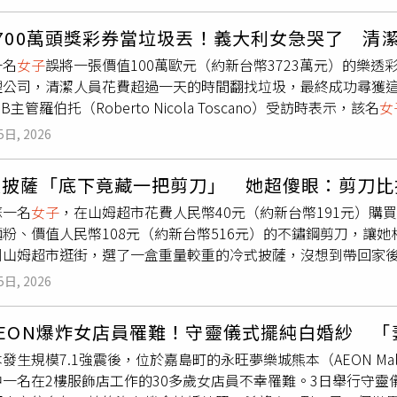
現，
女子
除了身形與膚況明顯比實際年齡蒼老外，還同時出現牙
子當場承認犯行，不僅痛哭、下跪道歉，她仍堅持報警處理，班
量老員工照顧花花許久，因此主動加價，以400元人民幣（約新
整體身體狀況猶如60歲長者。進一步追問生活習慣後，醫師才得
的是，航空公司一名泰籍工作人員查看她的褲子後，發現右側臀
時間，對方也欣然同意。不過，另有媒體報導花花最終交易金額約
700萬頭獎彩券當垃圾丟！義大利女急哭了 清
樂等含糖飲料當成每天補充水分的主要來源，一天至少喝4至5瓶
黏感可能是什麼。由於事發時她睡得很沉，懷疑對方是在她毫無
價格說法為何不同，農場及新主人均未進一步說明。新主人也透
一名
女子
誤將一張價值100萬歐元（約新台幣3723萬元）的樂
師分析，長期大量攝取含糖飲料，容易造成血糖長期偏高，增加
展顯示，
女子
已前往泰國曼谷廊曼警察局製作筆錄，並將案發當
似綁著雙馬尾的小女孩，因此替牠取了「錘錘妹妹」這個暱稱，
理公司，清潔人員花費超過一天的時間翻找垃圾，最終成功尋獲
系統，導致卵巢功能提早衰退，使女性出現提早停經的情形。除
識單位進行DNA檢驗，作為偵辦案件的重要依據。
女子
受訪時表
牟利。她表示，未來也會好好照顧花花，讓這隻因「醜萌」外型
B主管羅伯托（Roberto Nicola Toscano）受訪時表示，該名
女
琺瑯質，降低牙齒保護能力，加上高糖環境容易滋生細菌、增加
這次最慶幸的是受害者不是年僅4歲的女兒，否則後果恐怕不堪設
示「無法兌領」，讓她誤以為沒有中獎，因此便將彩券丟棄。羅
成俗稱的「可樂牙」，且一旦琺瑯質遭破壞，通常難以恢復。醫
提醒獨自旅行或帶著孩子搭機的女性提高警覺，同時澄清當天穿
5日, 2026
法處理高額彩金。
女子
返家後家人才提醒她，平時固定購買、紀
壞膠原蛋白與彈性纖維，使皮膚逐漸失去彈性、變得鬆弛、暗沉
這種事」。她也感謝航空公司第一時間提供協助，後續將尊重司
回投注站，但彩券已被當成垃圾清運掉了。
女子
隨即向SANB求
，看起來比實際年齡蒼老許多。院方提醒，含糖碳酸飲料應偶爾
於案件發生在飛行中的外籍航空器上，適用法規較為特殊，目前
買披薩「底下竟藏一把剪刀」 她超傻眼：剪刀比
垃圾的車輛，並將垃圾車送往具備專業設備的處理場，由清潔人
長期大量飲用除了可能造成肥胖、糖尿病及代謝異常，也會增加
律，在飛行中的航空器內涉及相關犯罪者，最高可處3年有期徒刑、
蘇一名
女子
，在山姆超市花費人民幣40元（約新台幣191元）購
潔人員最後終於找到這張遺失的中獎彩券，而且「奇蹟般地幾乎
仍是最理想、最安全的飲品，搭配均衡飲食、減少糖分攝取及規
者。警方將待DNA鑑驗及相關證據完成後，依法追究涉案男子刑
粉、價值人民幣108元（約新台幣516元）的不鏽鋼剪刀，讓
，對方激動得哭了出來，「如果我們是面對面，我一定會給她一個
到山姆超市逛街，選了一盒重量較重的冷式披薩，沒想到帶回家
的費用原本可能由納稅人買單，因此
女子
事前已簽署承諾書，同
不鏽鋼剪刀。該
女子
上網搜尋過後，發現這把不鏽鋼剪刀要價人民
找回價值百萬歐元的中獎彩券，這筆費用毫無疑問地相當值得。
5日, 2026
這把剪刀疑似與山姆超市熟食加工區的剪刀一樣，推測可能是工
言道，「驚喜盲盒」、「買披薩還送剪刀」、「活動還有嗎？正
AEON爆炸女店員罹難！守靈儀式擺純白婚紗 
笑」、「這是給剪刀打廣告嗎」、「10年前在山姆打工，山姆不
發生規模7.1強震後，位於嘉島町的永旺夢樂城熊本（AEON Mal
冷藏櫃保鮮，然後被顧客誤買了」。報導指出，針對此事件，山
中一名在2樓服飾店工作的30多歲女店員不幸罹難。3日舉行守