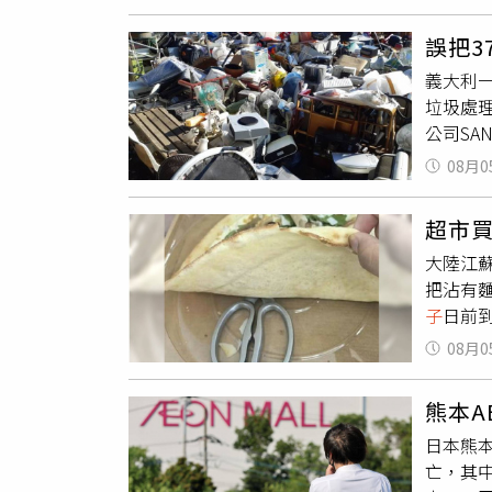
診時發
出，男
元），考
問題，
她震驚
照顧一段
誤把3
是把可
到的濕
於兩種
義大利
水。醫
最新進
外型神
垃圾處
內分泌
送交鑑
高人氣
公司SAN
蝕牙齒
事件，
機器顯
落，形
是希望
08月0
金，無
應，破
是發生
急忙趕
顯老化
示，由
超市
定收運
方式。
泰國法
大陸江
後，清
白開水
併科兩
把沾有麵
彩券時
子
日前
動產生
麵粉的
言，能
08月0
指出，
紛紛留
熊本
能開玩
日本熊本
品放在
亡，其