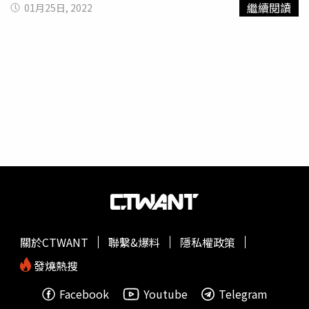
繼續閱讀
01月25日, 2022
離開那個逐漸讓自己身心俱疲的環境。談到離職當下，她坦
旅，上帝為你準備的那扇窗就會一一打開。」如今每周一到
言最難忘的其實不是離開本身，而是13年的歲月最後換來約
周五都忙著錄影，週末還認真在「台大E勢泮」進修的邱沁
12萬元資遣費。「現在回頭想想，心裡依然有些酸楚，畢竟
宜，手上節目從電視到網路，從財經、兩性到政經，理性與
13年的青春，不是一張支票就能衡量的。」不過隨著時間流
感性自由切換，游刃有餘，還以《自由女神邱沁宜》當起有
逝，她也逐漸理解，人生許多看似失去的事情，往往正是另
23萬訂閱數的YouTuber，首創直播理財節目課程《夢想起
一扇門開啟的開始。呂文婉認為，如果當年沒有那場看似殘
飛》，引來破萬人訂閱。回首20多年的
媒體人生
，邱沁宜有
酷的「分手」，或許就不會有後來在電視圈的發展。而那13
感而發的說：「人生能計劃的都是小事，大事都是沒辦法計
年間累積的大量採訪經驗、新聞素材，以及看盡人生百態的
畫的，唯一能做的就是，把握每個當下全力以赴。」從當年
歷練，也成為她日後上節目最珍貴的養分。如今再回頭看，
的第一志願政大新聞系畢業後，邱沁宜歷經雜誌、報紙及電
她對那段過往已沒有怨懟，反而多了一份感謝。更讓不少知
視台，從記者到成為知名女主播，壹電視財經台2010年創
情人士意外的是，儘管離職過程並不算愉快，但當年老闆過
台時，身為執行副總編輯的她，更帶領60人財經團隊，主
世時，她仍選擇親自前往送最後一程。她感嘆，人情留一
持、製作、幕前幕後運籌管理，當時還曾壓力大到身體出狀
線，日後好相見，怨恨無法解決問題，反而會困住自己。對
況住院一個禮拜。問她幹嘛這麼拼？「有時候越難走的路越
她而言，分手從來不只是關係的結束，而是一面照見人性與
有價值」，邱沁宜說她很珍惜能運用的資源跟舞台，能夠不
關於CTWANT
聯繫&爆料
隱私權政策
修養的鏡子，也是一個人格局與高度最真實的展現。
斷嘗試創新，一直是她工作跟成就的動力。三年後，壹電視
易主資源環境改變，邱沁宜重回主播台播報，讓喜歡做創新
發燒熱搜
的她開始思索「還有其他的可能嗎？該不該離開舒適圈？」
Facebook
Youtube
Telegram
這念頭在她腦中揮之不去。2017年，邱沁宜迎來人生的重