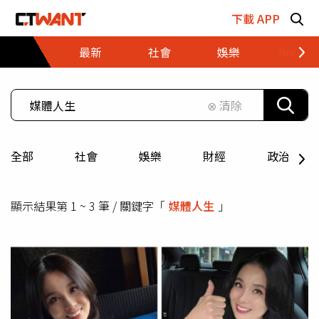
跳至主要內容區塊
下載 APP
最新
社會
娛樂
財經
⊗ 清除
全部
社會
娛樂
財經
政治
顯示結果第 1 ~ 3 筆 / 關鍵字「
媒體人生
」