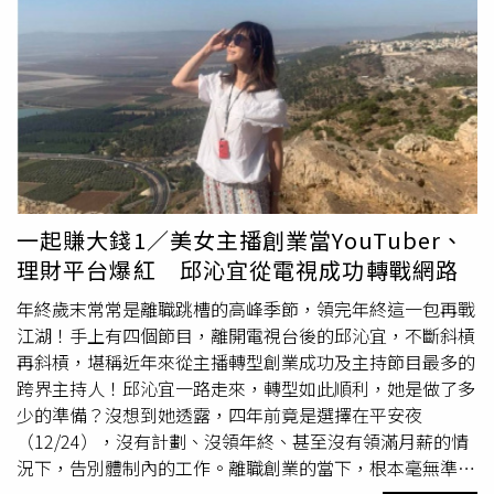
此最後的體面與尊重。她回憶，談話性節目剛開始盛行時，
自己仍在雜誌社擔任記者，因工作關係經常接受電視採訪，
也陸續受邀上節目討論影劇與社會議題。由於多年跑新聞累
積豐富經驗，她認為除了做好記者本分外，也能透過電視平
台分享觀點，同時替服務的媒體增加曝光度，因此只要時間
允許，她幾乎都樂於參與。在她看來，這其實是一種雙贏局
面。然而隨著電視邀約愈來愈多，職場內部也開始出現雜
音。有人認為她同時擁有平面媒體與電視兩個舞台，也有人
私下向老闆反映，不應讓她同時擁有兩份收入，甚至質疑
一起賺大錢1／美女主播創業當YouTuber、
「怎麼可以讓她兩邊都賺錢？」久而久之，這些聲音最終演
理財平台爆紅 邱沁宜從電視成功轉戰網路
變成壓力。呂文婉透露，自己在雜誌社任職期間跑過許多獨
家新聞，也留下不少難忘採訪經歷。有時明明報導內容沒有
年終歲末常常是離職跳槽的高峰季節，領完年終這一包再戰
問題，卻因老闆下的標題過於犀利而捲入官司，而且類似情
江湖！手上有四個節目，離開電視台後的邱沁宜，不斷斜槓
況還不只發生一次。但她始終認為，既然領了薪水，完成工
再斜槓，堪稱近年來從主播轉型創業成功及主持節目最多的
作本來就是職責所在，因此從未特別抱怨，也沒有刻意居
跨界主持人！邱沁宜一路走來，轉型如此順利，她是做了多
功。直到某一天，老闆向她提出最後通牒。對方明確表示，
少的準備？沒想到她透露，四年前竟是選擇在平安夜
如果想繼續留在雜誌社，就不能再上電視；若想持續發展電
（12/24），沒有計劃、沒領年終、甚至沒有領滿月薪的情
視工作，就必須離職。面對這道殘酷的選擇題，呂文婉坦言
況下，告別體制內的工作。離職創業的當下，根本毫無準
自己沒有考慮太久，便決定離開待了13年的工作崗位，同時
備，「過去努力的每一天就是在做準備了，勇敢展開信心之