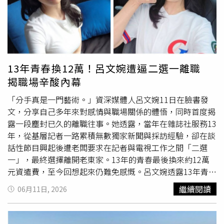
13年青春換12萬！呂文婉遭逼二選一離職
揭職場辛酸內幕
「分手真是一門藝術。」資深媒體人呂文婉11日在臉書發
文，分享自己多年來對感情與職場關係的體悟，同時首度揭
露一段塵封已久的離職往事。她透露，當年在雜誌社服務13
年，從基層記者一路累積無數獨家新聞與採訪經驗，卻在談
話性節目興起後遭老闆要求在記者與電視工作之間「二選
一」，最終選擇離開老東家。13年的青春最後換來約12萬
元資遣費，至今回想起來仍難免感慨。呂文婉透露13年青春
最後換來約12萬元資遣費，至今仍印象深刻。呂文婉表示，
繼續閱讀
06月11日, 2026
不論是感情、友情或工作夥伴關係，開始其實不難，真正困
難的是如何好好結束。一個人的修養與格局，往往不是展現
在相處愉快的時候，而是在離開的那一刻，是否還能保留彼