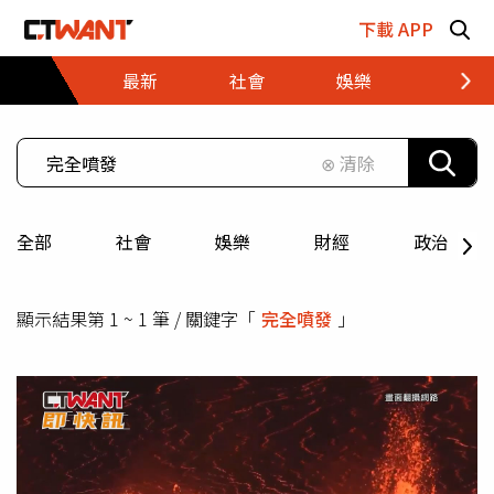
跳至主要內容區塊
下載 APP
最新
社會
娛樂
財經
⊗ 清除
全部
社會
娛樂
財經
政治
顯示結果第 1 ~ 1 筆 / 關鍵字「
完全噴發
」