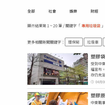
人物
汽車
全部
社會
娛樂
財經
專欄
房產新勢力
顯示結果第 1 ~ 20 筆 / 關鍵字「
專用垃圾袋
更多相關新聞關鍵字：
環保局
垃圾車
塑膠
受到中
福宣布
存仍充
「台北
04月0
市公告
均正常，
塑膠
著家樂
中東戰
日前表