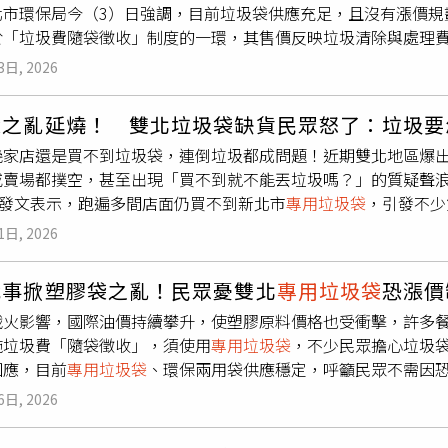
北市環保局今（3）日強調，目前垃圾袋供應充足，且沒有漲價規
映塑膠袋短期供應不及與價格調整壓力，已協調小北百貨及振宇
於「垃圾費隨袋徵收」制度的一環，其售價反映垃圾清除與處理
產業發展署會協調上游製造商，加強產能調度與供貨安排，優先
作成本均由市府負擔，因此國際原料價格波動不會直接影響售價
造商，強化出貨效率，避免局部缺貨情形擴大。此外，經濟部亦
3日, 2026
年度預算採購，庫存量可支應3至6個月，目前整體供應穩定。若
相應措施，穩定塑膠袋供應，請店家不需擔心而搶貨。若有短暫
增加所致，並非實際缺貨。環保局表示，已協調物流與代售通路
握價格動態，並優先以穩定供應為目標，避免不必要的市場波動
袋之亂延燒！ 雙北垃圾袋缺貨民眾怒了：垃圾要
象，呼籲民眾不必恐慌囤積，垃圾袋並非限量商品，供貨將持續
貨架供應，確保民眾購買無虞；至於價格部分，通路可能因進貨
幾家店還是買不到垃圾袋，連倒垃圾都成問題！近期雙北地區爆
外出自備購物袋，從日常生活落實減塑行動，朝永續環境目標邁
濟部強調，將持續與產業界密切合作，滾動檢討供需狀況，必要
或賣場都撲空，甚至出現「買不到就不能丟垃圾嗎？」的質疑聲
護市場秩序與消費者權益。經濟部表示，鼓勵市場攤商及商圈店
ads發文表示，跑遍多間店面仍買不到新北市
專用垃圾袋
，引發不少
推動「袋袋箱傳」二手袋循環平台，透過媒合機制活化社會既有
，接連跑了3至4間門市都無功而返，直呼日常丟垃圾都變得困難
率；此外，經濟部也鼓勵消費者自備購物袋，呼籲民眾養成自備
1日, 2026
要怎麼倒垃圾」、「是不是可以直接丟給市府處理」、「真的跑
同維護環境永續。
波缺貨現象與全球塑膠原料短缺有關。中東戰火持續延燒，衝擊
戰事掀塑膠袋之亂！民眾憂雙北
專用垃圾袋
恐漲價
食鹽水包材、塑膠袋及物流膠膜等產品出現供應吃緊情況。包括
戰火影響，國際油價持續攀升，使塑膠原料價格也受衝擊，許多
理跑了多家店後，才終於買到5公升規格的塑膠袋。李明賢指出，
施垃圾費「隨袋徵收」，須使用
專用垃圾袋
，不少民眾擔心垃圾
能取得，顯示供應確實出現問題。他進一步表示，塑膠袋短缺現
回應，目前
專用垃圾袋
、環保兩用袋供應穩定，呼籲民眾不需因
商塑膠袋遭竊情形，部分賣場甚至祭出限購措施，顯示「塑膠袋
示，
專用垃圾袋
承製廠商確實有反映，如戰火持續下去，可能影響
日針對能源政策與中東衝突對供應鏈影響進行專案報告。民進黨立
6日, 2026
定供應，且
專用垃圾袋
為垃圾費「隨袋徵收」計價工具，不會因
短缺問題，詢問是否能在連假前緩解情況，甚至提出「3天內是否
芝則指出，垃圾專用袋目前依標案契約正常供應，庫存量約還有3
力改善供應。整體而言，塑膠原料供應受國際情勢牽動，已逐步