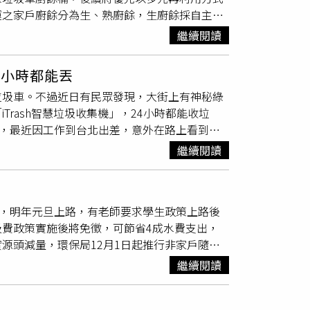
運之家戶廚餘分為生、熟廚餘，生廚餘採自主堆
賣，甚至有比較大垃圾提袋快不能用，也會拿來
熟廚餘則作為畜牧場餵養豬隻使用。現因中央政
i環保」撰文說明，買整串衛生紙時，外面那個
繼續閱讀
，不再區分生熟廚餘，均以再利用作為主要處理
鋪平收集交給回收人員；而單包衛生紙本身的
。環保局指出，已修正「公告本市一般廢棄物應
垃圾車，如確認有回收標誌或可回收材質部分，
4小時都能丟
倘屬原委託合格清除處理機構處理一般垃圾或廚
垃圾車。不過近日有民眾發現，大街上有神秘綠
之一般垃圾或廚餘，皆應符合分類及瀝乾水份等
rash智慧垃圾收集機」，24小時都能收垃
條處新台幣1200元至6000元罰鍰。清潔隊
示，最近因工作到台北出差，意外在路上看到一
圖／新北市環保局提供）環保局也說明，環境部
不用
專用垃圾袋
，讓他驚訝詢問：「這真的有人
小吃攤之廚餘禁止養豬外，以正面表列方式律定可
繼續閱讀
方便的，因為等垃圾車很煩，常常錯過」。貼文
屬軍事部門、法務部所屬矯正機關、團膳業者、
倒垃圾超方便」、「好用！給的錢直接儲值進悠
機構、食品製造業、飲料製造業、果菜批發市場
的一大福音，可以不用趕下班追垃圾車超讚」、
運車輛裝設GPS、及取得再利用檢核等資格，始
收，明年元旦上路，有老師要求學生政策上路後
，這台垃圾收集機是由晧揚環境科技股份有限公
應非洲豬瘟專區」之合格廚餘養豬畜牧場(目前
費政策實施後將免徵，可節省4成水費支出，
分為「智慧垃圾收集機」和「智慧瓶罐收集機」
落實源頭減量，吃多少煮多少，從日常生活中落實
源頭減量，環保局12月1日起推行非家戶隨袋
每0.5公斤收費8元，共可收集220至300公
使用來源不明的肉品；另動物骨頭、硬殼、未烹
不可思議，怨聲連連。某國小校長說，一開始試
進行交易），當「投入門」開啟後，在15秒內
後交付垃圾車，以妥善焚化處理。環保局強調，
繼續閱讀
也嚇一跳。但經詳細計算，若僅使用大尺寸垃圾
回悠遊卡和收據。●垃圾＋瓶罐站瑞陽站：台北
擴充，也將積極推動廚餘減量、推動有機校園及
玲28日蒐集平鎮各學校意見指出，學校普遍認
巷與113巷49弄交叉口安康公園：台北市內湖區
目標。清潔隊收運家戶之一般垃圾或廚餘，皆應符