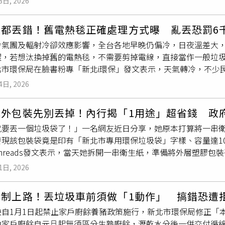
8日, 2026
污衣物。環保局強調，只要是「貼身接觸私密處」或「破損的衣
包，力拚年底完工；另有里長反映新北
專用垃圾袋
辨識問題，環
是其他的乾淨舊衣，將衣物清洗整理後，可送給慈善團體、投入
洲南北側開發議題，侯友宜強調，市府將依循公開透明與依法行
人都丟錯！舊電熱毯正確處理方式曝 亂丟恐罰6
收車。另有網友詢問，就讀幼兒園或國小孩童的舊衣服也能回收
實訊息影響地方建設進程，全力促進蘆洲發展。民政局長林耀長表
冷氣團及輻射冷卻效應影響，全台各地早晚仍偏冷，日夜溫差大
或「破損的衣物」皆可以回收，不分大人或小孩。環保局表示，
6項建議案，其中79案已完成處理，整體達成率達92%，顯示
醒，若想汰換掉舊的電熱毯，不需要剪掉電線，直接當作一般垃圾
可依《廢棄物清理法》處以新台幣1200元到6000元的罰款
生活環境。
北市環保局在臉書粉專「新北i環保」發文表示，天氣轉冷，不少
用之舊衣褲，不包含棉被、枕頭、床單、床罩、帽子、內衣褲、
毯裡面有電線，到底要丟回收還是垃圾車？」新北市環保局指出
，這些都不能回收，須直接用
專用垃圾袋
包好丟到垃圾車裡。此
4日, 2026
類在一般垃圾，因此不需要剪掉電線，確定電熱毯冷卻後，直接
做一件純棉T-shirt要用掉約2700公升的水。民眾欲舊衣回
環保局也提醒，如果電熱毯大到塞不進25公升
專用垃圾袋
，可以
紙外包裝先別丟掉！內行揭「1用途」超省錢 政
圾分類，可依《廢棄物清理法》處新台幣1200元至6000元
就要丟一個垃圾袋了！」一名網友近日分享，她原本打算將一串
以免受罰。
發現該包裝袋竟是印有「新北市專用環保垃圾袋」字樣、容量達1
hreads發文表示，當天她拆開一串衛生紙，準備將外層塑膠
，而她仔細一看才發現，外包裝上確實印著「新北市專用環保垃圾
1日, 2026
住驚呼「差點就要丟一個垃圾袋了，還好老公叫住我！」貼文曝
覺得很好耶」、「真正的環保意義」、「以後衛生紙袋子都設計
新制上路！丟垃圾車前須做「1動作」 搞錯恐遭
圾」、「我不住在台北，但是我們家一直以來裝衛生紙的袋子也
央自1月1日起禁止家戶廚餘養豬政策施行，新北市環保局修正「
「我會撿起來丟回收的瓶子，因為袋子很大咖」。也有人提到，
內家戶廚餘自元旦起無須區分生熟廚餘，瀝乾水分後一併交付循
桶還被截圖貼在電梯說他沒用
專用垃圾袋
。後來我們去說明後，