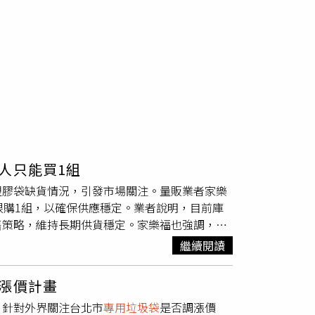
人只能買1組
塑膠袋缺貨情況，引發市場關注。量販業者家樂
限購1組，以確保供應穩定。業者說明，目前庫
售策略，維持長期供貨穩定。家樂福也強調，
袋，均不列入限購範圍，實際販售品項仍依各門
繼續閱讀
耐熱袋與保鮮膜銷量維持平穩，目前貨量與價格
項塑膠相關商品實施限購，每卡每項限購1件。隨
漲價計畫
為，因應市場及商圈營業的塑膠袋需求，經濟部
。針對外界關注台北市
專用垃圾袋
是否調漲價
場秩序。經濟部指出，目前部分地區傳統市場及