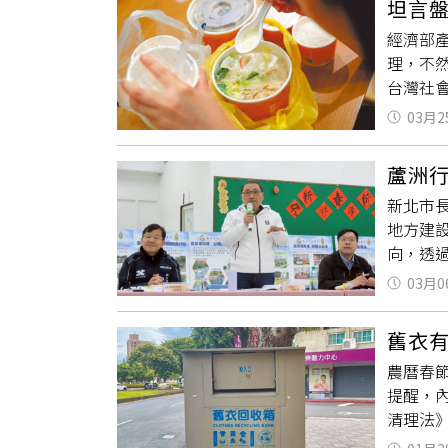
坦言
單，不
未及時
經濟部
因恐慌
理，不
含有超
台灣社
反而具
營業。
03月2
貨，導
價壓力
蘆洲
可見企
新北市
到，大
地方建
供應台
向，透
開專案
重要關
整體生
03月0
市士林
得市場
線交會
舊衣有
（202
農曆春
與公益
提醒，
務設施
清理法》
功能；工
文示警
談會中，