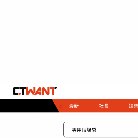
社會首頁
娛樂首頁
財經首頁
政
:::
最新
社會
娛
時事
即時
熱線
:::
直擊
大條
人物
調查
專題
３Ｃ