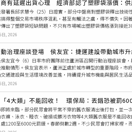
盤商有延遲出貨心理 經濟部認了塑膠袋漲價：供
會等到庫存用完才補貨；雙北市民購買的
專用垃圾袋
，可以在兩
緩解，恐將持續影響民眾日常生活運作。
產發署長邱求慧今（25）日證實，部分中盤商對塑膠袋釋出技術
而大量購買。至於「環保兩用袋」，蔣本芝說明，這類產品受戰
然搞得整個交易市場秩序混亂，甚至有觸法之虞，得不償失。因
過50%的再生塑膠原料，並非完全依賴原始石化原料製成，因此
會傳出了塑膠袋短缺問題，不只有市場喊出塑膠袋價格漲到接近3
備穩定優勢。
對此更有民眾預期心理作祟，憂心未來一旦斷貨「有錢也買不到
5日, 2026
致塑膠袋短缺情況惡化。也有業者示警，未來建築管材、織襪原
，另外像雙北
專用垃圾袋
也不知何時各界關注。民進黨立委蔡易
行動治理座談登場 侯友宜：捷運建設帶動城市升
業是拿得到原料的，但選民真的抱怨最末端要使用塑膠袋買不到
長侯友宜今（6）日率市府團隊前往蘆洲區召開行動治理座談會，
幅度漲價狀況哪可能叫農民去議價，經濟部有責任處理。經濟部
設推動情形。侯友宜表示，蘆洲正處於城市轉型的重要階段，市
灣內部塑膠袋生產。（圖／報系資料照）邱求慧對此坦言有掌握
過交通建設與生活環境改善並進，持續提升城市機能與居民生活
會議，找來石化大廠等源頭供應商與終端下盤協調，如今石化大
鍵。其中，捷運環狀線北環段工程目前正積極施工，預計民國12
產為第一優先，目前盤點雖然原料價格有上漲，但「整體供應無
6日, 2026
、大直等地區，形成更完整的大台北捷運路網。同時，五股泰山
秩序紊亂甚至涉有不法，經濟部也確認目前供貨無虞，不必刻意
的重要交通節點。市府說明，蘆洲區多項建設同步推進，其中具
「4大類」不能回收！ 環保局：丟錯恐被罰600
6）年完工，未來將結合托育、托老、運動、藝文與停車等多元功
節即將來臨，部分民眾會將平常不穿的舊衣服清出後打包，並一
服務的公共空間。此外，城鄉發展局規劃中的光華段社會住宅，將
內衣褲、泳衣、睡衣、破損或髒污衣物等4大類舊衣服是不能回收
，朝全齡友善社區發展。在城市環境改善方面，水利局持續推動
處1200至6000元罰鍰。春節倒數2週，不少民眾會打掃家裡，
務局自108年至今已投入超過6億元經費改善人行環境，同時完
，舊衣服可以回收，但不是每種都可以，並強調有4類要直接丟「
多位里長提出地方建議，包括忠孝路23號至保和街口希望增設實