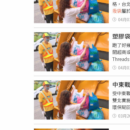
格，台
商圈反
圾袋
屬
經濟部
圾袋製
者與製
04月0
袋
均依
政府的
求短期
持續掌
塑膠
搶購現
力補足
跑了好
使用，
注。經
間超商
虞，維
Thre
核心，
同情況
使用效
04月0
垃圾袋
更能共
高。這
中東
括生理
受中東
透露助
雙北實
奔波才
環保局
傳出攤
鈺惠表
（1）
03月2
仍能穩
塑膠袋
長蔣本
持續努