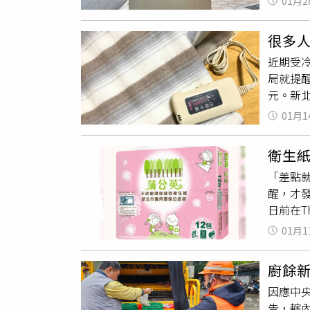
01月2
損和髒
辦理發
車。若
針對蘆
很多
循線回
避免不
近期受
密處」
共提出8
局就提
丟棄者，
善市民
元。新
仍堪使
「舊電
墊等物
01月1
以被歸
水，因為
新北市
衛生
行正確垃
「差點
事宜，
醒，才
日前在T
圾袋」
01月1
她忍不
包裝我
廚餘
來裝垃
因應中
了」、
告，轄
的垃圾