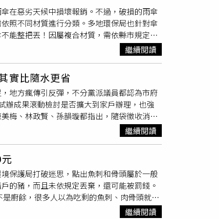
眾帶來的垃圾由學校負擔也不合理，校慶、運動
湖站：台北市內湖區內湖路一段285巷與285
雨傘在惡劣天候中損壞報銷。不過，破損的雨傘
多一點垃圾袋給學校。新制上路在即，對於學校
市中山區敬業一路141號敬業二路：台北市中山區
需依照不同材質進行分類。多地環保局也針對傘
。桃園市教育局表示，已請環保局制定政策指
站松山松菸：台北市信義區光復南路133號1號
傘不能整把丟！因屬複合材質，需依縣市規定分
套的種子學校分享經驗，應不致產生帶垃圾回家
北市永和區永和路二段303號板橋府中青年社
K重新思考」彙整的資訊，雨傘主要由傘骨、傘布
專用垃圾袋
的不足。環保局說明，經估算後，免
三峽國光青年社宅：新北市三峽區三樹路7巷2號
繼續閱讀
件回收分類各異，例如傘骨可作為金屬資源回
若校園分類確實，垃圾量下降，所需袋數也會
棄物一同處理。各縣市政府對於雨傘的回收處理
將無償提供機關、公立學校與公有市場1個月
專
其實比隨水更省
收運處理。新北市：建議民眾可先將金屬傘骨與
量吃緊，會有第2階段發放，強調將持續蒐集推
足，地方瘋傳引反彈，不分黨派議員都認為市府
隊協助分類。高雄市：強調傘具屬複合材質，丟
用端需求。
試辦成果滾動檢討是否擴大到家戶辦理，也強
，傘布與握把交由垃圾車收運。台中市、台南
陳美梅、林政賢、孫韻璇都指出，隨袋徵收消息
。環保單位表示，若民眾未妥善分類雨傘並隨意
費附加方式收取垃圾費，每度水3.7元，而試辦
罰鍰。對此，不少網友直呼驚訝，表示過去對於傘具
繼續閱讀
助於推動垃圾減量與資源回收，像八德和龜山試
看來差點被罰款」。也有人分享生活撇步，「拆
直指目前市府政策說明不清、推廣不足，呼籲應
0元
元旦針對機關、學校跟市場試辦隨袋徵收，圖為
環境保護局打破迷思，點出魚刺和骨頭屬於一般
袋徵收、只是試辦，恐會「上有政策、下有對
豬戶的豬，而且未依規定丟棄，還可能被罰錢。
念，不要讓桃園變成垃圾王國。民進黨議員張肇
不是廚餘，很多人以為吃剩的魚刺、肉骨頭就是
無黨議員謝美英則提到，過去有專家學者提到，
心分類錯誤，真的會傷到別人。事實上，這些屬
更少，且在戶外亂丟垃圾可能性也會增加，像過
繼續閱讀