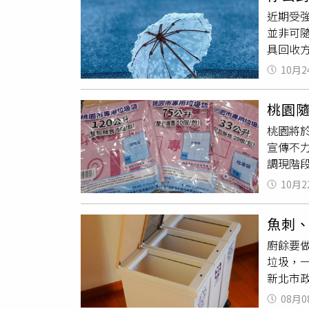
為學生
康寧路三
合分類
近期受
會時，
巷67弄
並非可
疑慮的
敬業二路
具回收
引，教
出口中和
類處理。
的誤解
宅：新北
10月2
與握把
徵垃圾
1樓
收、握
同步減
桃園
方式也
用垃圾
桃園將
傘布拆
行期間
宣傳不
棄前應
調現階
市：均
一出，
丟棄，將
10月2
的隨袋
丟棄完
辦區垃
下來的
魚刺、
加強宣
廚餘要
專用垃
垃圾，
策」亂
新北市
良、黃
熟廚餘
專用垃
08月0