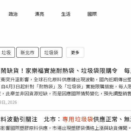
寵物
政治
漂亮
生活
國際
運勢
運動
」
梅酒
垃圾
新北市
垃圾袋
更多
袋鬧缺貨！家樂福實施耐熱袋、垃圾袋限購令 每
東衝突升溫影響，全球石化原料供應鏈出現波動，國內近期傳出
，自4月3日起針對「耐熱袋」及「垃圾袋」實施限購措施，每人
足，此舉並非因貨源短缺，而是因應國際情勢變化，預先調整銷
市、新北市
專用垃圾袋
」，以及兩市環保兩用袋與自有環保清潔
8日, 2026
為準。另一方面，愛買則表示，依去年同期數據觀察，塑膠袋、
暫無跟進限購計畫。此外，好市多早在3月27日已針對超過10
原料波動引關注 北市：
專用垃圾袋
供應正常、無
福加入限購行列，外界關注相關措施是否進一步擴大。另一方面
事影響國際塑膠原料供應，市場出現塑膠袋價格上漲與缺貨傳聞
示，已協調通路業者穩定供應，確保民生物資供應穩定，維護市