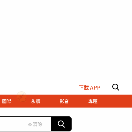
下載 APP
國際
永續
影音
專題
⊗ 清除