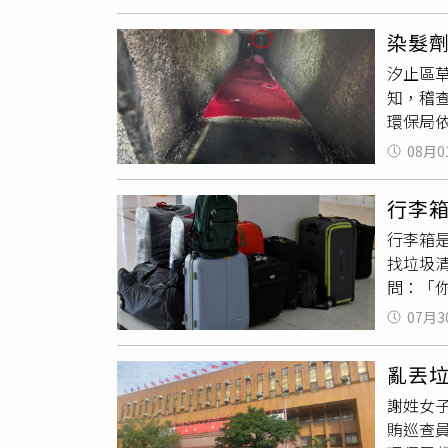
於一般
去新北
此，新
也增加
染髮
場，都
本！」
汐止區
提醒民
估影響
知，稽
護局「
1、2
環保局
圾，請
玲則力
（圖／
輸、分類
動，強
08月0
分鐘內
的罰鍰
了解。
追查可
示，市
行李箱
於7月3
關與學
行李箱
紅色染
保麗龍
找垃圾清
水體水質
後清潔
問：「
現重金
辦的1
回收費
累積也
局解釋
07月3
做。貼
紙、布
處理費越
回收，
式清除
新北市
亂丟
「每個
境與觸
變相懲
謝姓女
車AP
年起，
至7成
賄巡查員
殼、硬
眾若發現