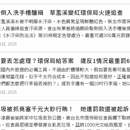
垃圾，要裝
專用垃圾袋
交給循線垃圾車。有網友好奇，是否還是
隨袋徵收後，家戶垃圾丟到八德、龜山就是一案，得加派稽查人
北市政府環境保護局說明，中央並未禁止熟廚餘養豬，惟為防範
，聽起來吃力不討好，環保局一定要超前部署因應，避免「袋」
劑倒入洗手槽釀禍 草濫溪變紅環保局火速追查
須將熟廚餘經高溫蒸煮處理（溫度達90度以上且持續1小時）後
無黨議員于北辰認為，制度設計不周，往往苦得是那些每天清晨
草濫溪溪水被不明廢水汙染，水色異常呈現鮮艷紅色，新北市環保局
眾骨頭、魚刺等均非屬廚餘品項，請落實垃圾分類，並以
專用垃
公布攤商負擔試算表與減量效益預估，讓政策透明化、民眾信任
查人員循線追查汙染源，查出有業者將過期染髮劑倒入洗手槽後
家戶廚餘分類」指出，廚餘分成養豬（熟）廚餘、堆肥（生）廚
個市場，觀察執行問題後再全面推動，務必消除攤商「被懲罰、被
依《水汙染防治法》第30條規定告發處分，最重可處300萬元罰
裝
專用垃圾袋
丟垃圾車，因此不能丟進廚餘。根據《廢棄物清理
挺環保局，早在2017年環保團體就要求桃市府推動，政治人物
新北市環保局） 稽查人員翻蓋追查汙染源。（圖／新北市環保局
、貯存、排出、方法、設備及再利用，須符合中央主管機關的規定
調政策窒礙難行或反彈都是因為民眾不了解，新政策變動讓民眾
1日, 2025
抵達現場，發現草濫溪水面呈現明顯鮮紅色，且紅色廢水仍持續
。
桃園將於明年元旦針對機關、學校跟市場試辦隨袋徵收，圖為
專
疑汙染源，汐止區清潔隊也同步派員偕同稽查，後來在鄰近工業
場排出垃圾中可供回收的成分高達5至6成，較一般家戶2至3成
要丟怎處理？環保局給答案 違反1情況最重罰60
0日成功聯繫業者到場釐清案情，該業者從事美髮用品業，並承租
校試辦隨袋徵收，降低垃圾產生量，強調市場排出垃圾性質大多
是國內外旅遊的必備工具，不過由於體積較大，假如要丟棄可能
髮劑倒入洗手槽，卻未採取汙染防治措施，導致染劑廢水直接排
為資源回收物，只要做好分類是不用使用
專用垃圾袋
排出，不僅
運相當花錢，似乎不太符合成本，因此不知道如何是好，正確做法
狀態，稽查員稽查時現場採集水樣初步檢測，經檢測pH值為8.6
隊員會加強收運市場與周邊住戶垃圾站點的破袋檢查，未使用
專
你們都怎麼把行李箱丟掉的？」提到手邊有一個20吋行李箱，她
屬及急毒性反應。環保局指出，部分市售染髮劑等化粧品中可能
6公有市場是原本就列管代收者，外攤本來就有其他處理機制、維
用為300元，讓她覺得不太合理，「那不是一般垃圾嗎？」雖然
可能造成水質惡化、底泥汙染，進而影響整個水域的生態平衡。
，目前清除處理費共有3種徵收方式，第一是隨水徵收：按照用水度
0日, 2025
文曝光後，網友紛紛留言，「我們是拿出去問垃圾車可以丟嗎？他
等材質吸收後，使用
專用垃圾袋
盛裝後交付循線垃圾車。環保局
高；第二是按戶徵收：未安裝自水者，按戶徵收每月94元，一年
當垃圾丟就好」、「行李箱是丟一般垃圾，若功能正常也可發文
處理，切勿心存僥倖，如發現有疏漏汙染物或廢（汙）水至水體
販售價格，每公升0.36元，丟多少垃圾付多少費用。顏己喨坦言
垃圾被抓竟塞千元大鈔行賄！ 她遭罰款還被起訴
地方，鄉鎮市的環保規定都不一樣，妳要問當地清潔隊」。事後
法。環保局補充，為提升稽查效率，環保局導入AI科技主動監控
罰有做垃圾分類的民眾，隨袋徵收丟多少算多少，經濟又實惠，依
子凌晨偷偷將家中垃圾丟到公園，被台北市環保局巡查員攔下取締
P，解鎖人生第一次追垃圾車，順利將行李箱給處理掉。事實上，
新北市已在易受汙染的河段設置水色辨識監視器，結合AI自動監
清除處理費且落實「使用者付費」，未來會逐里辦說明會釋疑。
，巡查員拒絕並舉發謝女亂丟垃圾，且將1000元交給政風室，
殼以及容量大小，有不同的處理方式，軟殼行李箱19吋以下應以
任何汙染情況，請立即撥打1999市政服務專線。