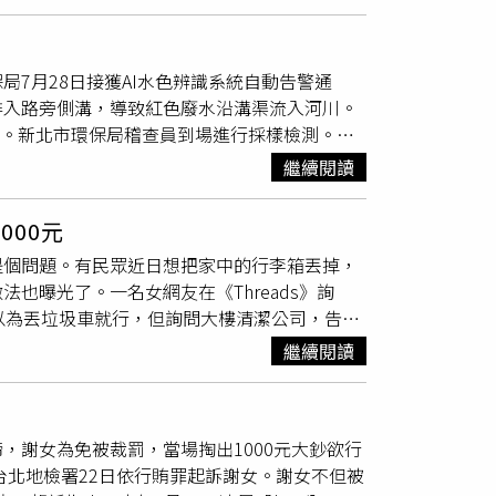
有部份養豬戶准許使用「熟廚餘」飼養豬隻？對
力，她直言錢收得少、又增加額外支出、業務量
非洲豬瘟發生，目前取得再利用檢核許可之養豬
出垃圾新戰場。「政策要環保，也要以民為
才可餵養豬隻。另外，為維護廚餘再利用效能，
四點就開店、辛苦擺攤的市民，推動前應全面評
7月28日接獲AI水色辨識系統自動告警通
圾袋
盛裝後交付垃圾車處理。新北市政府環境保
化，也建議設計「分階段推動」機制，先行試辦
排入路旁側溝，導致紅色廢水沿溝渠流入河川。
餘及非廚餘。當中提到，各式動物骨頭為一般垃
區隔」的感受，才能順利推動。國民黨議員舒翠
鍰。新北市環保局稽查員到場進行採樣檢測。
法》規定，一般廢棄物回收、清除、處理之運
礙於選票壓力裹足不前，樂見市長張善政謀定而後
）環保局說明，接獲系統警訊後，稽查員於30
；違反規定者，可處新台幣1200元至6000元
惶恐不安，喊話要用案例經驗、分析比較讓市民
繼續閱讀
從出水閘門排出，隨即循水路往上游及鄰近地區
用垃圾袋
。(圖／環保局提供)環保局長顏己喨表
區巷弄內側溝發現紅色廢水流出。經連日調查，
相比有許多進步空間，因此選定非家戶的市場、機
00元
該廠房作為倉庫，坦承於7月28日中午將過期的
為菜葉、紙箱與保麗龍，但菜葉為廚餘、紙箱與
是個問題。有民眾近日想把家中的行李箱丟掉，
入溝渠並流入河川，稽查員秉依法告發。為確認
可減少垃圾量，也不會增加購袋成本支出，開辦
也曝光了。一名女網友在《Threads》詢
1、水溫為29.2℃，以簡易快篩檢測水質，未發
用垃圾袋
時則一律拒收。蘇俊賓也解釋，明年試
以為丟垃圾車就行，但詢問大樓清潔公司，告知
含有化學成分，若是染料已經分解或變質，長期
持原本途徑，會請環保局再將定義說清楚。環保
付錢就可以了事，但她很好奇是否大家都是這樣
若民眾手邊若有過期的染髮劑，應以吸水性報
數，一度3.7元垃圾處理費，水用的越多垃圾
繼續閱讀
們就幫我們收走了，28吋的」、「我問過不能
呼籲業者，過期產品可委託合法業者以廢棄物方
總計1128元，第三是隨袋徵收：比照台北市與
贈送」、「我是問愛心贈物社團，直接送人」、
之虞，應即時採取維護及防範措施，以免環害環
大家都不知道垃圾處理費早已隨水費徵收，此舉
女網友補充，她十分感謝大家的解答，利用垃圾
環境汙染，精準鎖定可疑對象並進行查緝。自今
新北市實施經驗，一般家戶民眾一年可節省6
，謝女為免被裁罰，當場掏出1000元大鈔欲行
新北市環保局曾在臉書專頁指出，行李箱根據軟
控與河川汙染辨識技術，有效提升應變能力。民
台北地檢署22日依行賄罪起訴謝女。謝女不但被
專用垃圾袋
裝妥，交付循線垃圾車，19吋以上免