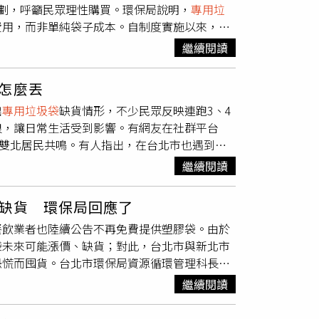
劃，呼籲民眾理性購買。環保局說明，
專用垃
五金之通路業者維持穩定供貨。在供應面部分，
費用，而非單純袋子成本。自制度實施以來，垃
支應市場需求；並由產業發展署協助媒合通路業
。針對供貨狀況，環保局指出，各類型
專用垃圾
透過商圈組織及市場自治會，向店家與攤商說明
繼續閱讀
民眾在個別門市短暫買不到，多為補貨空檔或需
缺貨情形，可先行鄰近零售通路採購。政府也會
加速補貨作業，確保供應順暢。對於近期出現的
。經濟部補充，小北百貨及振宇五金已表示將全
怎麼丟
穩定。此外，環保局也鼓勵市民減少一次性塑膠
成本調整而進行適度反映，相關情形亦將持續關
出
專用垃圾袋
缺貨情形，不少民眾反映連跑3、4
進。
時採取進一步穩定措施，確保民生物資供應無
浪，讓日常生活受到影響。有網友在社群平台
家，配合環境部源頭減塑政策以「循環經濟」為
雙北居民共鳴。有人指出，在台北市也遇到相
資源，促進二手紙袋及購物袋再利用，提升資源
。相關貼文曝光後，引發網友熱議，「沒有
專用
購物袋的良好習慣，減少一次性塑膠用品使用，
繼續閱讀
好幾間都沒有」等留言不斷，反映民生壓力升
石油供應鏈，也進一步影響塑膠粒生產，導致包
缺貨 環保局回應了
台北市議員李明賢也親自測試購買情況，在臉書
餐飲業者也陸續公告不再免費提供塑膠袋。由於
原本屬於日常消耗品的垃圾袋，如今卻需多方
袋未來可能漲價、缺貨；對此，台北市與新北市
象已不僅限於雙北地區，包含台中、南投等地也
恐慌而囤貨。台北市環保局資源循環管理科長林
之亂」正持續擴大。對此，立法院經濟委員會今
成本及產能，不過目前5家得標廠商的交貨量
委邱議瑩質詢經濟部次長何晉滄時，特別關注
繼續閱讀
成本波動而調漲價格。新北市環保局清潔維護科
可解決」的問題。何晉滄則回應，相關單位將
個月，市府會隨時依照各規格需求向廠商下
影響國內民生用品供應。
專用垃圾袋
缺貨問題若