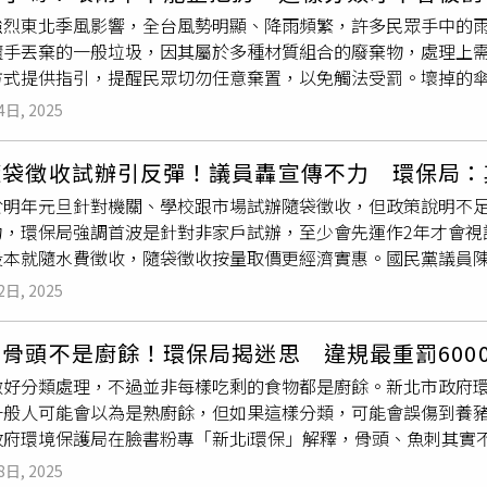
到校吃早餐後的袋子將是垃圾一大來源，此外清晨、傍晚運動民
段245巷湖興公園：台北市內湖區成功路二段312巷●純垃圾站西
及瀝乾水份等相關規定。（圖／新北市環保局提供）
強烈東北季風影響，全台風勢明顯、降雨頻繁，許多民眾手中的
垃圾量也可能大增。舒翠玲說，環保局現階段應多編經費，提供
交叉口家樂福三民：台北市松山區三民路160號敬業一路：台北
隨手丟棄的一般垃圾，因其屬於多種材質組合的廢棄物，處理上
狀況，市府應該要有更明確的通盤性說明，避免師生、家長擔心
2號（設備維修）天母國小：台北市士林區天玉街15號●純瓶罐
方式提供指引，提醒民眾切勿任意棄置，以免觸法受罰。壞掉的
育局也會在指引訂出後，盡速召開分區學校說明會，並請已有配
安邦青年社宅：新北市中和區連城路142號中正橋青年社宅：新
（圖／翻攝自高雄市環保局臉書）根據環保團體「RE-THIN
。未來試行後，教育局與環保局也會視需要挹注資源來補助學校
市板橋區府後街2號員和青年社宅：新北市土城區莊園街155號
4日, 2025
三大部分組成，材質分別包括鋁或鐵、尼龍布與塑膠等。這些組
清除處理費可節省約4成水費支出，這些經費可購買
專用垃圾袋
。
把屬於一般塑膠類，而傘布則應視為不可回收垃圾，需與一般廢
少，甚至可能有剩餘經費挹注校務其他需求。環保局表示，12月
隨袋徵收試辦引反彈！議員轟宣傳不力 環保局：
略有不同：台北市：雨傘可不使用
專用垃圾袋
，直接交由清潔隊
袋
，學校會依照規模核發，已在26日完成，部分大型學校反映袋
於明年元旦針對機關、學校跟市場試辦隨袋徵收，但政策說明不
開，傘骨可回收，傘布須作為一般垃圾處理；也可整把交由清潔
回饋，調整配套措施，確保政策在正式實施時更完善、更符合使
力，環保局強調首波是針對非家戶試辦，至少會先運作2年才會視
自行拆解。可使用刀片割開傘布縫線，將金屬傘骨交資源回收車
段本就隨水費徵收，隨袋徵收按量取價更經濟實惠。國民黨議員
建議將傘布與金屬結構拆解後，分別投遞至垃圾車與資源回收車
民眾都誤以為要多收費，地方反彈聲浪不小，殊不知桃園早就隨水
可能觸犯《廢棄物清理法》，可處新台幣1200元至6000元
2日, 2025
徵收依量取價，每公升0.36元，不僅可讓家庭節省處理費，且有
全不了解，「原來傘也不能整把丟，學到了」、「以前都亂丟，
圾量減少2成、也獲7成民眾支持，和同黨議員周玉琴、李柏坊都
傘布其實很好用，可以當防塵布又防水，別急著丟！」
骨頭不是廚餘！環保局揭迷思 違規最重罰600
導與工具試算，可隨帳單插頁通知，讓市民知悉。桃園將於明年
做好分類處理，不過並非每樣吃剩的食物都是廚餘。新北市政府
圾袋
。(圖／環保局提供)國民黨議員黃婉如則認為，沒有全面隨
一般人可能會以為是熟廚餘，但如果這樣分類，可能會誤傷到養
倒，環保局要源頭減量立意良善，但還是要加強民眾垃圾分類觀
政府環境保護局在臉書粉專「新北i環保」解釋，骨頭、魚刺其實
崇真也擔憂垃圾會轉移到他處，反而造成髒亂，要求從長計議。
，不過這些魚刺或骨頭可能會刺傷養豬戶的寶貝豬，也顯示不小
圾袋
製作費高，導致隨袋徵收後收到的垃圾費，會比隨水費徵收
8日, 2025