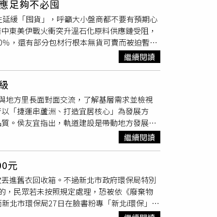
應足夠不必囤
市互通使用，目前整體供應無虞，提醒民眾不必
性延緩「囤貨」，呼籲大小盤商都不要有預期心
事影響相對較低，係因「環保兩用袋」依法必須
著中東美伊戰火衝突升溫石化原料供應鏈受阻，
即使國際原油價格震盪，「環保兩用袋」的特性
0％，還有部分包材行根本無貨可賣而被迫暫停
」，因而前仆後繼地前往五金行、包材行瘋狂掃
繼續閱讀
料、車用零件甚或醫材用具可能將面臨缺貨與漲
餘也非常關心，直呼台灣中油說原料供應還夠，
級
、嘉義鄉親農民也面臨農業包材短缺，就算買得
與地方里長面對面交流，了解基層需求並檢視
產發署長邱求慧（圖）強調已要求石化業者全力
府以「捷運串蘆洲、打造宜居核心」為發展方
一些中盤商存有「囤貨」心態，經濟部也為此召
品質。侯友宜指出，軌道建設是帶動地方發展的
廠已暫時停止對外輸出，集中火力供應台灣市場
0年完工，未來將串聯蘆洲、五股、泰山及台北
虞」。邱求慧呼籲，各界別老有預期心理，將搞
繼續閱讀
線也在持續推動中，未來蘆洲將成為多條捷運路
搶購。
指標性的「湧蓮寺慈善公益大樓」預計於今
0元
能，並提供585席汽機車停車位，打造兼具宗教
次丟進舊衣回收箱。不過新北市政府環保局特別
興建約456戶住宅，並導入公共托育與長照服
的，民眾若未按照規定處理，恐被依《廢棄物
鴨母港溝整治工程，以提升排水能力並強化防洪
而新北市環保局27日在臉書粉專「新北i環保」發
成26處公園整建工程，增加綠地與休憩空間。座
一般垃圾」，分別為內衣褲、泳衣、睡衣、破
體人行道，工務局表示預計今（2026）年9月