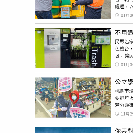
處理，
「我都
肥、高
裝紙箱
01月0
策決定
「衛生
方式，
「衛生
不用
回收項
經現場
民眾若
餘者，
色機台，
相關規定
圾，讓
收運家
台綠色
亦已針對
01月0
在用嗎
於緩衝
曝光後
連鎖便
公立
遊卡，
等。另於
桃園市
「玩過
可執行
要把垃
司所打
有52
若分類
兩種。其
「惜食
徵收政
斤的垃
煮的生
11月2
算時，
投入垃
為落實
袋，1
市內湖區
屋頂(社
你丟