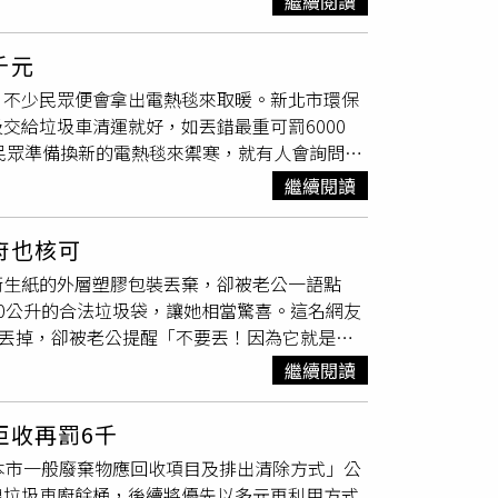
繼續閱讀
物」，一併需裝進
專用垃圾袋
，並交給循線垃圾
保局表示將持續蒐集意見並研議標示優化方案。
新北環保局核准的舊衣回收箱，或是交給清潔隊
政原則推動相關規劃，並在任內確立發展方向，
千元
嗎？對此，環保局回應，只要不是「貼身接觸私
示，自108年推動行動治理機制以來，蘆洲區
，不少民眾便會拿出電熱毯來取暖。新北市環保
民眾務必做好回收和正確丟棄動作，若未依規定
市府透過行動治理機制持續回應地方需求，逐步改
交給垃圾車清運就好，如丟錯最重可罰6000
。至於舊衣的定義，環保局指出，是經簡單清潔整理
民眾準備換新的電熱毯來禦寒，就有人會詢問
鞋襪、窗簾、桌（浴、毛）巾、圍裙、地毯、踏
，電熱毯主要由多種複合材質緊密結合而成，所
外，環保局過去曾提醒，回收舊衣也是變相省
繼續閱讀
裝進
專用垃圾袋
，並交給循線垃圾車丟掉即可。
收說明。（圖／新北市政府環境保護局）
直接捆起來，再交給垃圾車就好。如未依規定進
府也核可
罰鍰，提醒民眾務必配合法令規定做好垃圾分類回收
衛生紙的外層塑膠包裝丟棄，卻被老公一語點
0公升的合法垃圾袋，讓她相當驚喜。這名網友
包裝丟掉，卻被老公提醒「不要丟！因為它就是垃
袋」，容量有10公升，且有政府認證標章，讓
繼續閱讀
光後，不少鄉民紛紛在底下留言，「做在衛生紙
成可裝垃圾的綁帶型，用完一包衛生紙就可以拿
拒收再罰6千
都是拿來當垃圾袋用，直接丟也太浪費太不環保
本市一般廢棄物應回收項目及排出清除方式」公
「很多年前就有了，然後我老公拿這個去丟社區
線垃圾車廚餘桶，後續將優先以多元再利用方式
管委會才再貼一次公告說原來這個也可以」、