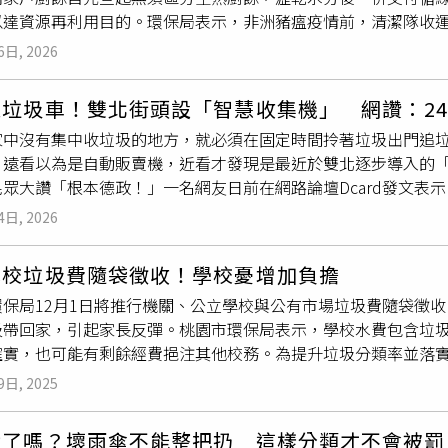
以達資源再利用目的。環保局表示，非洲豬瘟疫情前，清潔隊收
把衛生紙外包裝拿來裝能回收的罐子，再拿去附近的回收婆婆去
效堆肥、黑水虻生物處理及厭氧共消化等多元再利用方式處理；
回收的」。另外，新北市政府環境保護局日前也在臉書粉專「新北
6日, 2026
禁止家戶廚餘作為養豬飼料，故隨之調整轄內家戶廚餘清運方式
紙購物包裝袋」屬於「乾淨塑膠袋類」，可以確認袋子乾淨後，
在處理量能未充足到位前，則部分以脫水減積後以焚化方式處理
紙產品袋」，屬於「一般垃圾」，應裝進
專用垃圾袋
並交給循線
追垃圾車！雙北街頭設「智慧收集機」 網讚：2
目及排出清除方式」之公告，於1月1日起生效，以利市民遵從；
人員判定後即可回收。
家中沒有集中收垃圾的地方，就必須在固定時間拎著垃圾出門追
則仍可維持原收運處理方式，無須更動。另外，清潔隊收運家戶
遠看以為是自動販賣機，近看才發現是最近於雙北逐步導入的「iT
，如有違反規定者，清潔隊得拒收，並可依《廢棄物清理法》第50
民眾大讚「根本德政！」一名網友日前在網路論壇Dcard發文表
戶之一般垃圾或廚餘，皆應符合分類及瀝乾水份等相關規定。（
機器，近看發現竟然是「垃圾收集機」，甚至標榜24小時可用、
115年1月1日起至115年12月31日訂為緩衝期間，除家戶及
4日, 2026
？還是只是擺好看的？ 如果半夜真的可以隨時拿去丟，感覺還蠻
期間交付畜牧場作為廚餘養豬使用之對象，包括學校、國防部所
，吸引不少網友分享經驗，紛紛表示「在外租房都用這台！半夜
利商店、餐館業、百貨公司、超級市場、連鎖速食店、長期照護
學校垃圾費隨袋徵收！學校憂增加負擔
但我都只有拿來丟寶特瓶」、「我超喜歡用這個丟垃圾，上班族
115年緩衝期間，飼養豬隻之畜牧場須符合裝設AIOT設備、載
環保局12月1日將推行機關、公立學校與公有市場垃圾費隨袋徵
7-11的，還蠻常去丟寶特瓶，但是很容易滿或是故障」。事實上
廚餘養豬，前述可交付廚餘養豬之對象業別可參考環保局官網「因
圾帶回家，引起家長反彈。桃園市環保局表示，學校水費包含垃圾
造的垃圾整合系統，主打24小時、低接觸的智慧收集服務，目前
家申請審核中)或清除處理機構資訊進行委託處理。環保局提醒，
確實，也可能有剩餘經費挹注其他校務。為提升垃圾分類率並落實
中，垃圾收集機採全球首創結合感應重量計費與電子票證付費功能，
」行動，避免不必要的浪費，實際減輕環境的負擔；此外，請勿
策，傳出已有老師為避免麻煩，要求學生帶垃圾回家，家長大感
圾。官網指出，使用方法僅先插入悠遊卡（餘額要100元以上才能
肉、內臟及其製品均非屬廚餘類別，請民眾使用
專用垃圾袋
裝妥
9日, 2025
原本1年購買垃圾袋需2萬元，隨袋徵收後成長至20萬元，大家
圾，並確認螢幕顯示垃圾重量、扣款金額，交易完成後就可以取
廚餘多元再利用，將持續積極推動廚餘回收再利用處理設施量能
年應只會多出數萬元費用，學校仍可負擔。國民黨桃園市議員舒翠
文德路22巷與22巷9弄交叉口東湖站：台北市內湖區東湖路113
區)農園，期能使本市廚餘產生量逐年降低，落實2050淨零碳
對了嗎？壞雨傘不能整把扔 這樣分類才不會被罰