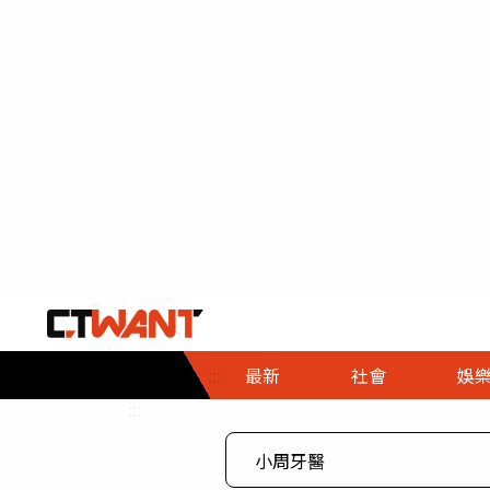
社會首頁
娛樂首頁
財經首頁
政
:::
最新
社會
娛
時事
即時
熱線
:::
直擊
大條
人物
調查
專題
３Ｃ