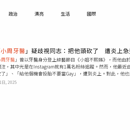
寵物
政治
漂亮
生活
國際
運勢
運動
梅酒
「
小周牙醫
」疑歧視同志：把他頭砍了 遭炎上急
小周牙醫
」曾以牙醫身分登上綜藝節目《小姐不熙娣》，而他由
注，其中光是在Instagram就有1萬名粉絲追蹤。然而，他
砍了」、「給他個機會投胎不要當Gay」，遭到炎上。對此，他
動時，被其中一名粉絲提問，「有男森（生）跟你告白過嗎？」
1日, 2025
該會找人把他頭砍了」、「給他個機會投胎不要當Gay」。不料，
伐，不過隨後發文者疑似已將該文刪除。對此，
小周牙醫
緊急在之
想在這邊鄭重的跟大家道歉，針對昨天一則問答回覆中，我用了
不滿。」最後，
小周牙醫
也解釋，因為在帳號成立以來一直收到
當的回覆，但他並未就此卸責，再次強調「是我還不夠成熟也會
快」。「
小周牙醫
」道歉了。（圖／翻攝自Instagram／dr.lilcho