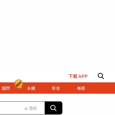
下載 APP
國際
永續
影音
專題
⊗ 清除