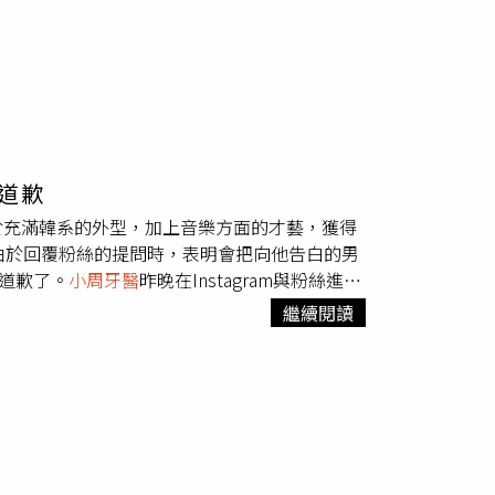
道歉
於充滿韓系的外型，加上音樂方面的才藝，獲得
最近由於回覆粉絲的提問時，表明會把向他告白的男
也道歉了。
小周牙醫
昨晚在Instagram與粉絲進行
小周牙醫
見狀除了回應沒有，他還強調「有的
繼續閱讀
他與粉絲的對話紀錄被傳至Dcard，引發網友
後他發布的Instagram限時動態道歉，「大家
很不成熟且具攻擊性的言論，而造成很多人的不
許多騷擾且惡意的私訊，所以昨天一時衝動發表
針對這件事深刻反省，真的非常對不起造成大家
u）