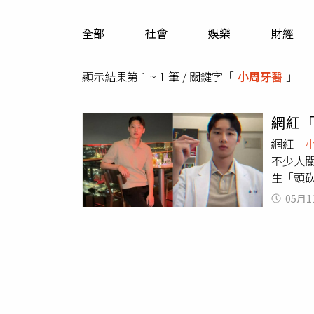
人物
汽車
全部
社會
娛樂
財經
專欄
房產新勢力
顯示結果第 1 ~ 1 筆 / 關鍵字「
小周牙醫
」
網紅
網紅「
不少人關
生「頭
問答互
05月1
話，我應
一陣撻
好，我
舒服與
了很不
的不愉