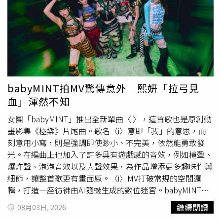
不過，慎一坦言，自己當時從未想過與學生交往，面對亞希
款更添玩心。（圖／品牌提供）如果偏愛低調又充滿細節的
接二連三的示愛，只覺得希望她停止這些舉動，就連畢業典
設計，「萌趣款」則是不容錯過。將史努比與歐拉夫透過彩
禮上的告白也選擇拒絕。他表示，身為教師，從未考慮與學
繪、刺繡巧妙融入包身，話題單品狂派塗鴉斜背包加入可拆
生發展戀愛關係。然而，亞希畢業後並未放棄，仍持續與慎
式小包設計，不同圖樣還能展現不同角色魅力；另一款方形
一保持聯絡。慎一回憶，原以為學生畢業後就會逐漸淡忘這
手提包則以俐落輪廓搭配刺繡零錢包，在簡約中藏進滿滿童
段感情，沒想到亞希多年來始終沒有改變心意，讓他逐漸被
趣。（圖／品牌提供）除了兼具美感和實用性的包款之外
這份真誠與堅持打動。最終，慎一在亞希生日當天主動向她
ROBINMAY更同步推出一系列史努比和歐拉夫的娃娃配件，
表達心意。兩人從相識到結婚歷時7年，最後攜手步入婚
babyMINT拍MV驚傳意外 熙妍「拉弓見
讓可愛從包延伸到每個細節。（圖／品牌提供）
姻，成為一對相差16歲的夫妻。節目播出後，這段戀愛故事
血」渾然不知
也掀起熱烈討論，棚內來賓紛紛直呼「這根本就是漫畫」、
「完全是
少女
漫畫情節」、「太厲害了」。主持人剛力彩芽
女團「babyMINT」推出全新單曲〈i〉，這首歌也是原創動
也表示，喜歡一個人時很難隱藏情感，「總會忍不住一直看
畫影集《極樂》片尾曲。歌名〈i〉意即「我」的意思，而
著對方」，坦言相當能理解亞希當年的心情。不過，節目中
刻意用小寫，則是強調即使渺小、不完美，依然能勇敢發
的戀情是在女方畢業後才正式發展，慎一也強調，自己任教
光。在編曲上也加入了許多具有遊戲感的音效，例如槍聲、
期間始終拒絕亞希的告白，直到對方畢業多年、雙方不再具
爆炸聲、泡泡音效以及人聲效果，為作品增添更多趣味性與
有師生關係後，才接受這段感情，最終修成正果。
細節，讓整首歌更有畫面感。〈i〉MV打破常規的空間邏
輯，打造一座彷彿由AI隨機生成的數位迷宮。babyMINT化
身
少女
搜索隊，穿梭於超現實道具、荒誕競技關卡與奇異野
繼續閱讀
08月03日, 2026
生動物交織而成的迷宮樂園，在充滿未知的世界中一路冒險