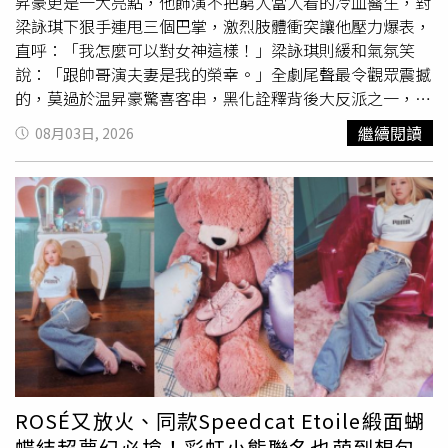
昇豪更是一大亮點，他飾演不把窮人當人看的冷血醫生，對
梁詠琪下狠手連甩三個巴掌，激烈肢體衝突讓他壓力爆表，
直呼：「我怎麼可以對女神這樣！」梁詠琪則緩和氣氛笑
說：「跟帥哥演夫妻是我的榮幸。」全劇尾聲最令觀眾震撼
的，莫過於温昇豪驚喜客串，黑化詮釋背後大反派之一，硬
將劇中女兒陳姸霏關進狹小衝刺班，更直接對前妻梁詠琪動
繼續閱讀
08月03日, 2026
粗，將她一把壓制掐脖、下重手連甩三個巴掌，逼她吃下血
玉果。温昇豪戲裡是邪惡化身，戲外卻秒變小粉絲表白說：
「我是因為梁詠琪才接這部戲的，她是我們的玉女女神，要
對她做比較強烈情緒的反應真的很有壓力。」拍攝時兩人都
拿傾盡全力，隔天碰面才互相分享彼此身上到處都有碰撞瘀
傷，是一次難忘的合作經驗。梁詠琪認為演焦慮的母親是一
大考驗。（圖／奇蹟映畫所提供）梁詠琪所飾演的何麗芬則
耗盡心思為女兒陳姸霏付出一切，感性說這是她做演員以來
最具挑戰性的角色，「以前大家看到我都是喜劇或愛情片，
突然要演這麼嚴肅、焦慮的母親，剛開始有點迷惘。但我很
捨不得何麗芬，她是個悲劇人物，周圍很多人都有她的影
子。」身為人母的她也分享對「天下無不是的父母」的看
ROSÉ又放火、同款Speedcat Etoile緞面蝴
法：「天下一定有做錯事的父母，父母不是聖人，做錯了就
蝶結超夢幻必搶！彩虹小熊聯名也萌到想包