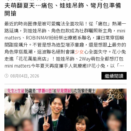
情感。為了真實詮釋角色，劇組特別邀請口吃者分享親身經
易成為細菌及黴菌滋生的環境，因此建議內褲最好於更換當
夫萌翻夏天…痛包、娃娃吊飾、彎月包準備
驗，讓森七菜深入了解當事人的心理狀態與生活處境，而她
天立即清洗。此外，婦產科也提醒，雖然不少人認為手洗較
開搶
也全心投入，幾乎將自己完全融入樹理惠的人生。長久允透
乾淨，但若清洗過程中未將洗劑徹底沖淨，或內褲沒有完全
露，過去森七菜多半以清新、純真的形象深植人心，但他始
晾乾，就可能殘留洗劑或潮濕環境，反而增加陰道炎等感染
最近的時尚圈像是被可愛魔法全面攻陷！從「痛包」熱潮一
終認為，在她溫柔的外表下，藏著一股隨時可能爆發的強大
風險。相較之下，若使用洗衣機清洗後，再搭配完整烘乾或
路延燒，到娃娃吊飾、角色包款成為社群曬照新主角，mini
能量，因此毫不猶豫邀請她擔綱《炎上》女主角。他笑說，
充分日曬，同樣能維持良好的清潔效果。婦產科建議，無論
matters、ROBINMAY紛紛祭出療癒系聯名，讓日常穿搭瞬
拍攝期間的森七菜幾乎完全化身為樹理惠，「她投入到讓人
採用手洗或機洗方式，重點仍在於及時清洗、充分沖洗及完
間甜度飆升。不管是想為造型增添童趣，還是想跟上最夯的
有點不敢跟她說話。」導演更難忘拍攝第一天，當森七菜飾
全乾燥，才能降低細菌滋生及感染風險，維持私密處健康。
角色穿搭風潮，這波聯名絕對會讓
少女
心全面失守。花小兔
演的樹理惠第一次踏進歌舞伎町廣場，怯生生地說出自己的
走進「花花萬能商店」！娃娃吊飾、2Way萌包全都想打包
名字時，他腦中只浮現一句話：「樹理惠，妳終於來到這裡
mini matters今年夏天再度攜手人氣療癒IP花小兔，以「花
了。」那一刻，他甚至萌生如同父母般的情感，也更加確
花萬能商店」為靈感，打造一系列充滿童趣與想像力的限定
繼續閱讀
08月04日, 2026
信，森七菜就是詮釋這個角色最無可取代的人選。談到創作
商品，將擅長的日系復古風格，與花小兔標誌性的療癒魅力
《炎上》最大的初衷，長久允表示，真正需要改變社會的是
完美融合。服飾系列延續品牌一貫的清新日系輪廓，從花小
制度，而電影能做的，是在制度改變之前，讓更多人願意理
兔牛仔七分褲到蛋糕牛仔裙，都以深色丹寧結合對比車縫線
解那些原本看不見的人。「新聞報導往往只呈現事件的一部
設計，不僅修飾身形比例，也替復古丹寧增添更多俏皮層
分，但每個人都有屬於自己的故事。」他希望《炎上》能成
次，無論搭配簡單T恤或襯衫，都能輕鬆穿出慵懶又可愛的
為觀眾重新理解「東橫KIDS」的起點，也延續自己一路以
夏日氛圍。（圖／品牌提供）真正讓粉絲失守的，當然還是
來關注社會邊緣人物的創作初心。對他而言，電影無法立刻
這次的配件陣容。首先登場的是五款「變裝花小兔娃娃吊
改變世界，卻能讓人願意停下腳步，看見那些一直存在、卻
飾」，每隻花小兔都換上不同造型，可愛程度直接爆表，無