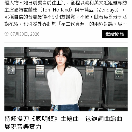
題人物。她日前獨自前往上海，全程以流利英文近距離專訪
主演湯姆霍蘭德（Tom Holland）與千黛亞（Zendaya），
沉穩自信的台風獲得不少網友讚賞。不過，隨著吳尊分享活
動花絮，也引發外界對於「星二代資源」的兩極討論。吳尊
分享女兒採訪幕後花絮，透露Nei Nei前一晚因緊張失眠，
繼續閱讀
07月30日, 2026
活動當天一度想吐，最終仍順利完成挑戰。（圖／翻攝自微
博，吳尊）吳尊事後透過社群平台分享活動Vlog，開心寫下
「Nei Nei去幹大事了」、「吳家三寶到底有多愛蜘蛛
人」，並透露這是女兒首次獨自出席大型公開活動，也是她
人生一次重要的成長歷練。據了解，Nei Nei是漫威電影忠
實粉絲，為了這次採訪事前做足準備。吳尊透露，女兒在正
式訪問前一晚因興奮與緊張而失眠，活動當天甚至一度緊張
到想吐。不過，真正見到湯姆霍蘭德與千黛亞後，因兩人態
度親切、互動自然，她才逐漸放鬆心情，順利完成這場對她
而言「一個人的挑戰」。整場採訪沒有父母陪同，也沒有翻
譯從旁協助，全程靠自己以流利英文完成訪談，面對國際級
影星毫不怯場，成熟穩健的表現讓不少人留下深刻印象。除
持修操刀《聰明鎮》主題曲 包辦詞曲編曲
了流暢的英文能力外，Nei Nei在現場展現出的教養與臨場
展現音樂實力
反應同樣受到稱讚。由於首映活動現場十分吵雜，她會主動