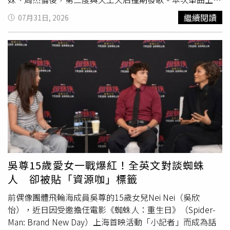
恰巧碰上蕭敬騰與A-Lin合作新歌同日推出，她笑稱非常榮
繼續閱讀
07月31日, 2026
幸且幸運，能帶動更多人打開串流平台聽歌。日前她以
RADAR代表藝人身分登上台北華山ID.音樂節，除熱唱9首作
品、首演未發行新歌讓現場聽眾感動落淚外，更與Sandra及
歌手吳汶芳跨界合作Live Podcast，交流創作心境。馬愷伶
分享，創作靈感來自發現大家心中常有留給自我保護的「謊
言草稿」，盼透過歌曲提醒大家多關心身邊逞強的人。形容
2026年充滿「第一次」的她也搶先預告，今年九月將攜手
兩位創作女聲展開《失眠
少女
俱樂部》共演企劃，並持續推
出更多作品，邀請歌迷一同拼湊屬於音樂的故事。
吳尊15歲愛女一戰爆紅！全英文對談蜘蛛
人 卻被貼「資源咖」標籤
前偶像團體飛輪海成員吳尊的15歲女兒Nei Nei（吳欣
怡），近日因受邀擔任電影《蜘蛛人：重生日》（Spider-
Man: Brand New Day）上海首映活動「小記者」而成為話