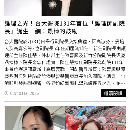
Balletcore 風格單品，蝴蝶結細節又能自然呼應整體氛圍，
甜而不膩。即使是西裝褲、工裝褲等偏中性的搭配，也能利
用緞面材質柔化線條，創造時下最流行的甜酷反差感。
護理之光！台大醫院131年首位「護理師副院
SPEEDCAT Etoile／3,580元（圖／品牌提供）彩虹小熊回
長」誕生 網：最棒的鼓勵
歸！SKECHERS聯名把童年穿上腳如果喜歡療癒風格，今年
夏天另一雙不能錯過的，就是 SKECHERS × CareBears™
台大醫院於昨(31)日舉行副院長交接典禮，因高淑芬、婁培
彩虹小熊聯名系列。隨著 Y2K 復古與角色聯名熱潮持續延
人及高嘉宏等3位副院長6年任期屆滿卸任，新任副院長由護
燒，陪伴許多人長大的 Care Bears™ 再度回歸時尚舞台。
理部主任陳佳慧、外科部主任陳晉興及新竹分院副院長譚慶
SKECHERS 將品牌舒適科技與彩虹小熊經典元素結合，把
鼎接棒。院長余忠仁證實，陳佳慧接任副院長為創院131年
粉嫩配色、彩虹圖騰及角色細節融入鞋款設計，不只可愛，
來首位護理師履新此高層要職，開創醫界新頁；陳晉興與譚
更兼顧日常穿著需求。（圖／品牌提供）系列一次推出多款
慶鼎則分別挾肺癌診療與智慧醫療專長加入團隊。消息一出
人氣鞋型，其中成人款 MAX CUSHIONING FOAMIES 採用
隨即引發熱烈迴響，各界紛紛盛讚此舉為護理界之光，並期
一體成型輕量材質，兼具舒適、防水與輕盈腳感，無論旅
待新團隊能實質改善第一線醫護待遇與醫療環境。首位護理
繼續閱讀
08月01日, 2026
行、逛街或夏日戲水都很實穿；童鞋則加入閃燈效果與繽紛
背景副院長！陳佳慧獲重用 肩負留才與幸福職場革新重任
角色設計，讓每一步都充滿童趣，也替親子穿搭增添更多樂
作為台大醫院史上首位護理師副院長，陳佳慧無論在行政、
趣。（圖／品牌提供）
教學或學術研究上皆表現卓著。她不僅是台大首位榮獲國科
會傑出獎的護理教授，更曾任醫學院國際長，擁有深厚的國
際網絡。根據《聯合新聞網》報導，院長余忠仁讚許她在護