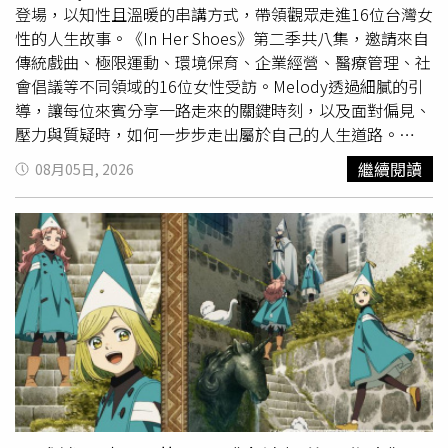
見，但他仍希望政府願意開始討論，「我要的，就是那個萬
登場，以知性且溫暖的串講方式，帶領觀眾走進16位台灣女
一不要再發生。」除了校園安全外，楊媽媽未來也將持續關
性的人生故事。《In Her Shoes》第二季共八集，邀請來自
注高關懷學生輔導、特殊教育支持及早期介入機制，希望真
傳統戲曲、極限運動、環境保育、企業經營、醫療管理、社
正需要幫助的孩子能被及早發現、及早協助，降低再次發生
會倡議等不同領域的16位女性受訪。Melody透過細膩的引
重大校園暴力事件的風險。對楊家而言，公開姓名只是漫長
導，讓每位來賓分享一路走來的關鍵時刻，以及面對偏見、
改革路上的一座里程碑，真正想完成的，是讓承勳的離開成
壓力與質疑時，如何一步步走出屬於自己的人生道路。
為制度改變的起點，讓更多孩子因此獲得保護。另一方面，
Melody《In Her Shoes》第二季正式登場，以知性且溫暖
繼續閱讀
08月05日, 2026
民事求償訴訟目前仍未定案。原本案件預計7月底宣判，但
的串講方式，帶領觀眾走進16位台灣女性的人生故事。（圖
法院最後決定再開辯論，因此判決時間再度延後。楊爸爸表
／TaiwanPlus提供）本季陣容星光熠熠，包括第57屆金鐘獎
示，原以為刑事判決認定兩名少年已有悔意，民事程序應能
史上首位以女性身分獲得最佳男主角的歌仔戲演員陳亞蘭、
展現誠意，但庭上的攻防卻讓家屬十分失望。他直言，對方
有「防水材女王」之稱的恆崇企業董事長張繼華、自行車新
口中的誠意始終停留在言語，真正關心的只是如何少賠、不
文化基金會董事長劉麗珠、飲食旅遊作家暨譯者韓良憶、成
賠。根據民事答辯內容，持刀行兇的郭姓少年及父親主張，
功泳渡英國北海峽的泳者許汶而、台灣凍卵協會理事長曾琬
楊爸爸、楊媽媽目前均有工作，未來退休後仍有退休金，加
婷，以及Anchor Taiwan創辦人邱懷萱等人，從各自的人生
上名下擁有不動產、租金收入及股票等資產，因此認為扶養
歷程出發，分享那些改變命運的重要決定。其中，陳亞蘭的
費及精神慰撫金請求金額過高。至於涉嫌教唆犯案的林姓
少
故事尤具文化代表性。她三歲起便跟隨父母加入「寶銀社
少
女
則否認具有殺人故意，並主張自己案發時僅是國三學生，
女
歌劇團」，從南台灣野台戲一路走到國家劇院舞台，歷經
若需負擔高額賠償，恐怕會摧毀日後進入社會的信心及生活
內台戲、電視歌仔戲等不同歷練，生、旦、淨、末、丑皆曾
信用，影響未來獨立生活能力。這番說法讓楊家難以接受。
鑽研，奠定深厚表演功底。2022年，陳亞蘭以《嘉慶君遊