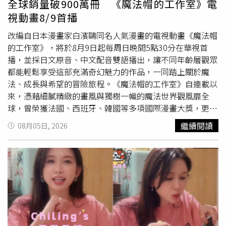
全球銷量破900萬冊 《魔法帽的工作室》電
楊媽媽激動反問：「她擔心自己的未來，那我們孩子的未來
臺灣》榮獲第57屆金鐘獎戲劇節目男主角獎，成為台灣影視
視動畫8/9首播
呢？承勳的未來誰還給我們？」此外，林女父母在法庭上表
史、也是亞洲首位獲得該獎項的女性演員，寫下歷史新頁。
示，平時已盡到教養責任，不僅提醒女兒不得從事危險行
然而，對她而言，獲獎不是終點，而是延續傳統文化、傾其
改編自日本漫畫家白濱鷗同名人氣漫畫的電視動畫《魔法帽
為，也加入班級家長群組、配合家庭訪問、關心交友情況，
一生守護歌仔戲旅程的其中一站，即使散盡積蓄，她也要延
的工作室》，將於8月9日起每周日晚間5點30分在華視首
案發後一家人更遭網友肉搜，生活受到極大影響。對此，楊
續恩師楊麗花所奠定的精神，讓傳統藝術持續被更多人看
播，並採日文原音、中文配音雙語播出，讓不同年齡層觀眾
爸爸直言，肉搜並非家屬所為，更質疑若家長真的長期關心
見。面對數位時代來臨，陳亞蘭積極結合科技與當代表演手
都能輕鬆享受這部充滿奇幻魅力的作品，一同踏上關於魔
孩子，面對記過、出勤異常等警訊，是否真的毫無察覺？若
法，讓歌仔戲以新的形式被理解、被轉譯，也吸引更多年輕
法、成長與希望的冒險旅程。《魔法帽的工作室》自連載以
能及早介入，也許悲劇就不會發生。楊爸爸最後表示，無論
世代及國際觀眾認識台灣傳統戲曲文化。
來，憑藉細膩精緻的畫風與獨樹一幟的魔法世界觀風靡全
法院最終判賠多少，都無法換回兒子的生命。他一路堅持至
球，曾榮獲法國、西班牙、韓國等多項國際漫畫大獎，更於
今，從來不是為了金錢，而是希望透過楊承勳的事件，推動
2020年獲得有「漫畫界奧斯卡」之稱的美國艾斯納獎
繼續閱讀
08月05日, 2026
《少年事件處理法》修法、完善校園安全及高關懷學生輔導
（Eisner Award）「最佳亞洲作品獎」，全球累積銷量突破
制度，讓下一個家庭不必承受與他們相同的痛苦。他說，承
900萬冊。故事描述原本不會魔法，但一心想成為魔法師的
勳雖然回不來了，但如果孩子的離開，能真正讓制度向前跨
少女
「可可」，意外得知魔法真正的秘密，進而踏入魔法師
出一步、保護更多孩子，那就是一家人一路努力至今最大的
的世界，在與夥伴共同學習與成長的過程中，逐步揭開這個
意義。回述整起事件經過，2023年12月25日，新北市一所
世界深藏的真相。《魔法帽的工作室》自連載以來，憑藉細
國中發生校園割頸命案。當時林姓
少女
因不滿遭楊承勳提醒
膩精緻的畫風與獨樹一幟的魔法世界觀風靡全球。（圖／華
不要破壞公物，找來郭姓少年替她出頭。郭男到場後先與楊
視提供）為了呈現電視動畫《魔法帽的工作室》細膩的人物
承勳發生衝突，儘管楊一再表示自己只是善意提醒，仍未能
情感，中文配音團隊也下足功夫。聲演主角「可可」的林沛