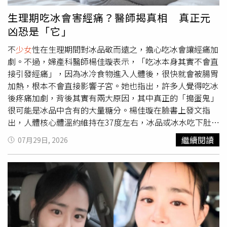
愛。
的機會，是因為父親多年累積的演藝圈人脈與資源，甚至以
生理期吃冰會害經痛？醫師揭真相 真正元
「資源咖」、「星二代特權」形容這次難得的採訪機會，認
凶恐是「它」
為一般家庭的孩子很難有相同待遇。面對外界質疑，吳尊並
未刻意避談，反而在貼文中直接感謝《蜘蛛人：重生日》片
不
少女
性在生理期間對冰品敬而遠之，擔心吃冰會讓經痛加
方提供Nei Nei單獨與主演互動及專訪的機會。 在
劇。不過，婦產科醫師楊佳璇表示，「吃冰本身其實不會直
Instagram 查看這則貼文 從 Instagram 分享的貼文
接引發經痛」，因為冰冷食物進入人體後，很快就會被腸胃
加熱，根本不會直接影響子宮。她也指出，許多人覺得吃冰
後疼痛加劇，背後其實有兩大原因，其中真正的「搗蛋鬼」
很可能是冰品中含有的大量糖分。楊佳璇在臉書上發文指
出，人體核心體溫約維持在37度左右，冰品或冰水吃下肚
後，會迅速在腸胃中回溫，不會直接接觸到子宮，因此目前
繼續閱讀
07月29日, 2026
科學研究也找不到低溫食物會直接造成子宮受傷或引發經痛
的證據。她也提到，歐美國家普遍沒有生理期不能吃冰的飲
食禁忌。至於為何不
少女
性認為吃冰後經痛變得更明顯，楊
佳璇分析，第一個可能原因是低溫刺激會使食道與腸胃周圍
的血管及平滑肌短暫收縮，若原本就有經痛，可能讓子宮缺
血引起的不適感更加明顯。另一個更重要的原因，則是冰品
常伴隨大量糖分與乳製品。她表示，冰淇淋、手搖飲等高糖