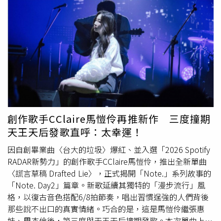
望能以此為良好開端，帶動政府與院方進一步關懷護理福
領域的卓越表現表達深切感謝。俞利與SM娛樂的個人經紀
利，實質落實提高薪資、減少加班等政策，為台灣醫療職場
合約即將告一段落，但SONE（
少女
時代粉絲名）也很關心
注入新氣象。 更多三立新聞網報導． 婉晴衝男模會館爽點5
團體動向。對此，SM娛樂明確表示，即便雙方的個人經紀
男！自爆「1hr1600愛上他」 網酸：男公關罪不至此． 蔣
合約結束，俞利未來仍將繼續參與
少女
時代的團體活動，團
友青受訪片翻紅！質疑蔣萬安「沒驗DNA」 爆不信教因蔣
體行程皆不受影響，公司也為她即將展開的新征程送上最誠
中正殺太多人． 假盤查真伸魔爪！基隆警涉猥褻無照
少女
摯的祝福。回顧權俞利的演藝生涯，她於2007年以
少女
時
換不開單 「超慘下場」出爐
代成員出道後，擁有多首紅遍全球的代表作，像是《Into
The New World》、《Gee》、《Genie》等，寫下無數K-
POP輝煌紀錄。除了歌唱事業，俞利近年在影視圈也累積不
少作品，被認為是偶像轉型演員的成功案例之一。 在
創作歌手CClaire馬愷伶再推新作 三度撞期
Instagram 查看這則貼文 從 Instagram 分享的貼文
天王天后發歌直呼：太幸運！
因自創畢業曲〈台大的垃圾〉爆紅、並入選「2026 Spotify
RADAR新勢力」的創作歌手CClaire馬愷伶，推出全新單曲
〈謊言草稿 Drafted Lie〉，正式揭開「Note.」系列故事的
「Note. Day2」篇章。新歌延續其獨特的「漫步流行」風
格，以復古音色搭配6/8拍節奏，唱出習慣逞強的人們背後
那些說不出口的真實情緒。巧合的是，這是馬愷伶繼張惠
妹、周杰倫後，第三度與天王天后撞期發歌。本次單曲上架