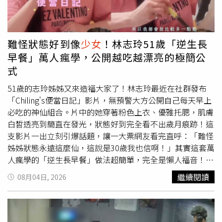
平息雙方情緒，最後郭男竟持預藏彈簧刀朝楊承勳頸部、胸
笭透露，自己特別以「善良天真、情感直接，但骨子裡堅
口猛刺多刀，造成大量失血，送醫後雖裝設葉克膜搶救，仍
毅」的方式詮釋角色。聲演奇夫利的賈文安則笑說，最喜歡
傷重不治。案件震驚全國，也掀起外界對少年司法制度、校
角色複雜的內心層次，每次轉換情緒都是一大挑戰，也希望
園安全及未成年重大犯罪處遇的廣泛討論。楊承勳原本是數
大家都能像奇夫利一樣，成為願意選擇溫柔的人。
難怪狀態好到像
少女
！林志玲51歲「逆生長
理資優生，積極準備報考建國中學數理資優班，未料夢想卻
早餐」萬人瘋學，公開越吃越漂亮的極簡公
因這場悲劇戛然而止。家屬始終希望，社會記得的不只是一
式
起校園命案，而是一名真正存在過、努力生活過的孩子。由
於《兒童及少年福利與權益保障法》第69條規定，媒體不得
51歲的志玲姊姊又來造福大家了！林志玲最近在社群發布
公開未成年人的姓名及足以辨識身分資訊，因此多年來外界
「Chiling's便當日記」影片，無預警大方公開自己每天早上
只能以「楊姓國中生」稱呼楊承勳。對楊家而言，孩子彷彿
必吃的神仙組合。片中的她穿著粉色上衣、優雅托腮，肌膚
只剩下一個代號，因此一直希望有朝一日，能讓社會記住他
白皙透亮到簡直在發光，狀態好到完全看不出歲月痕跡！這
的名字。楊爸爸曾數度哽咽表示：「人死為大，為什麼不能
支影片一出立刻引爆話題，讓一大票網友看完直呼：「難怪
說出他的名字？他是真實存在過的人，不是一個代號。」夫
姊姊狀態永遠這麼仙，這說是30歲我也信啊！」其實這套萬
妻倆強調，爭取公開姓名並非出於仇恨，更不是消費悲劇，
人瘋學的「逆生長早餐」做法超簡單，完全是懶人福音！志
而是希望社會永遠記得曾有一名叫楊承勳的孩子，在校園裡
玲姊姊在影片中親自示範，只要準備好燜燒罐，前一天晚上
繼續閱讀
08月04日, 2026
失去生命，也希望藉由他的故事，推動少年司法、校園安全
先倒入基底-「無麩質有機堅果麥片」，接著加入大勺的奇
及被害人權益等制度改革，避免悲劇重演。依照《兒少法》
亞籽、淋上溫和養身的優格，最後是杏仁果飲或SoyMilk豆
第69條第4項規定，若基於增進兒少福利或維護公共利益，
漿，把這些食材通通倒進罐裡喇一喇，完全不額外加精製
並經主管機關邀集相關機關、兒少福利團體及媒體代表共同
糖，隔天早上要吃時只靠新鮮水果帶出天然甜味，3分鐘就