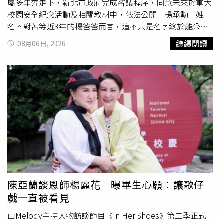
屬多年奔走下，新北市政府完成審議程序，同意未來於重大
校園安全紀念活動及相關教材中，依法公開「楊承勳」姓
名。對苦等近3年的楊爸爸而言，這不只是名字終於能公
開，更代表孩子終於能以真正的名字，被社會記住，而不再
繼續閱讀
08月06日, 2026
只是新聞中的「楊姓國中生」。根據《三立新聞網》報導，
得知審議結果後，楊爸爸一開始仍帶著些許不確定，直到再
次向教育局確認內容後，才終於放下心來。他沉默片刻後，
只說了一句：「承勳終於可以光明正大地存在了。」隨後又
感慨表示：「終於又往前進了一步。」短短幾個字，道盡一
家人近3年來奔走、等待與堅持的心情。他坦言，公開姓名
只是開始，更重要的是完成對兒子的承諾。他說，未來仍將
持續推動《少年事件處理法》修法，並將重心放在校園安全
改革，希望建議教育單位於各班教室設置緊急求救按鈕，建
立更完善的即時通報與救援系統。談起提出這項建議的原
因，楊爸爸語氣沉重表示，當年事發時，同樓層沒有任何老
師能第一時間介入，如果校園擁有更完善的緊急求援設備，
陳亞蘭談恩師楊麗花 曝畢生心願：讓歌仔
也許就有機會爭取更多救援時間。他認為，校園安全不能只
戲一直被看見
停留在宣導，而應建立真正能在危急時刻發揮作用的制度。
楊爸爸也知道，設置求救按鈕等改革措施可能引發不同意
由Melody主持人物訪談節目《In Her Shoes》第二季正式