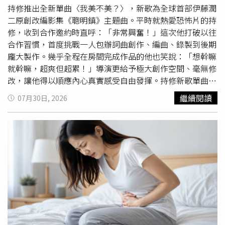
彎下身、靠近受訪者仔細聆聽每一句回答，展現尊重與禮
持修推出全新單曲〈我美不美？〉，新歌為全球首部伊藤潤
貌。當被問到是否正在放暑假時，她也耐心解釋，自己就讀
二原創改編影集《聰明鎮》主題曲。平時就熱愛恐怖片的持
國際學校，採北半球學制，目前正值假期，因為非常喜歡
修，收到合作邀約時直呼：「非常興奮！」這次他打破以往
《蜘蛛人》系列電影，才在徵得父親同意後專程飛往上海，
合作習慣，首度挑戰一人包辦詞曲創作、編曲、錄製到後期
以小記者身分完成自己的夢想，並坦言當下「既緊張又開
龐大製作。幾乎全程在房間完成作品的他也笑說：「想幹嘛
心」。採訪過程中，Nei Nei還分享弟弟Max同樣是《蜘蛛
就幹嘛，超爽但超累！」導演更給予極大創作空間、毫無修
人》忠實粉絲，更笑著透露家中收藏著弟弟穿著蜘蛛人服裝
改，讓他得以順應內心真實感受自由發揮。持修新歌單曲封
哭泣的趣味影片。完成訪談後，她也特地向湯姆霍蘭德與千
面特別採用伊藤潤二經典作品《至死不渝的愛》中的「十字
繼續閱讀
07月30日, 2026
黛亞索取親筆簽名，希望帶回家送給弟弟，貼心舉動再度圈
路口的美少年」。（圖／奇蹟映畫所提供）為了保留想像空
粉。從曾在親子節目《爸爸去哪兒5》中緊黏爸爸、說著奶
間，持修刻意不做預設定位，僅以部分劇照與原著作品延伸
音的小女孩，如今已長成身高近170公分的
少女
。吳尊替
想像。他形容這首歌在描繪一種扭曲的愛：「接收愛的同
Nei Nei此次表現打出90分，笑說女兒現在的中、英文能力
時，可能伴隨著失去自我與痛苦，但那也是一種美的樣
都比自己更好；至於扣掉的10分，則是因為自己沒能陪伴在
子。」歌曲以空靈呢喃的吟唱與黑暗旋律，反覆叩問：「這
現場。不過，他認為從小便教育孩子「有夢想就要勇敢努力
樣子我美不美？」帶領聽眾陷入迷幻氛圍中。單曲封面特別
去實現」，能夠讓孩子獨立面對挑戰，比任何分數都更重
採用伊藤潤二經典作品《至死不渝的愛》中的「十字路口的
要。然而，相關影片曝光後，網路評價呈現兩極。有不少網
美少年」，完美扣合歌曲執迷不悟的氛圍。被問到若能扮演
友大讚Nei Nei談吐自然、自信大方，認為她能獨自完成全
劇中角色最想當誰？持修幽默笑答：「還是蛞蝓
少女
吧！特
英文專訪，展現出優異的語言能力、臨場反應與家庭教育成
效逼真，視覺衝擊超震撼。」展現對這部恐怖美學新作的熱
果；但也有人質疑，她之所以能獲得近距離專訪好萊塢巨星