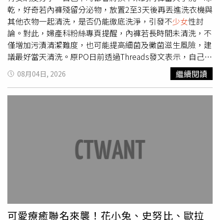
鮮豔色彩與夢幻光影，形成強烈反差。長久允透露，這樣的
乾，好奇若內褲殘留分泌物，放置2至3天後再丟進洗衣機與
視覺設計，其實完全來自田野調查時的真實感受。他回憶，
其他衣物一起清洗，是否仍能徹底洗淨，引發不
少女
性討
許多年輕人會開心分享剛買的新飾品或小東西，那份單純的
論。對此，婦產科粉絲專頁提醒，內褲若長時間未清洗，不
喜悅讓他意識到，即使生活困苦，他們依然保有發現美好事
僅增加污漬清潔難度，也可能提高細菌及黴菌滋生風險，建
物的能力。「或許在他們眼中，就連腳下的柏油路，都閃閃
議最好當天清洗。原PO日前透過Threads發文表示，自己平
發光。」因此，他刻意避免將電影拍成陰鬱沉重的社會寫
時會以手洗方式清潔內褲，再利用脫水機脫水，晾一晚即可
繼續閱讀
08月04日, 2026
實，而是希望透過青春、幻想與色彩，呈現這群年輕人眼中
乾燥，因此好奇其他女性是否也都有當天清洗內褲的習慣，
的世界。女主角森七菜演出《炎上》是她出道以來最艱鉅的
或是會累積數天後再放入洗衣機與其他衣物一起清洗。貼文
一次演出。（圖／光年映畫提供）為了避免社會議題淪為娛
曝光後，引起不少網友留言分享自身經驗，「內褲襪子衣服
樂消費，《炎上》在創作上也大量結合真實田野資料。長久
全部丟洗衣機一起洗，30年了也沒有感染過啊，其實現代科
允透露，電影中的服裝、美術與生活細節，都盡可能還原實
技跟人類的免疫力都蠻可靠的，不用為了心理作用把自己生
際採訪時所看見的樣貌；唯有主角夢境與幻想的橋段，才完
活搞得很累」、「實洗衣機比手洗乾淨，細菌量更少，只是
全交由電影語言自由發揮。他強調，希望作品始終對受訪者
洗衣機桶槽要常清洗。衣服別和襪子洗，襪子裡不只有細
保持最大的尊重，因此不刻意浪漫化，也不過度渲染悲劇，
菌，還有真菌！所以襪子別老是拿來聞！」、「覺得純手洗
而是真誠呈現那些真實存在的人生。跟長久允導演首次合作
比較乾淨的人是不是沒有洗洗衣機內槽」、「我以為大家都
的森七菜，在《炎上》中挑戰出道以來最艱鉅的一次演出。
是洗澡的時候順便洗欸」。針對相關討論，婦產科粉專在留
她飾演自幼成長於極端宗教家庭的
少女
「樹理惠」，不僅背
言中指出，女性內褲若沾有分泌物，長時間放置後，其中所
負難以抹滅的家庭創傷，更因口吃而始終無法順利表達內心
含蛋白質可能因乾燥而硬化，不僅會讓污漬更難清除，也容
可愛療癒聯名來襲！花小兔、史努比、歐拉