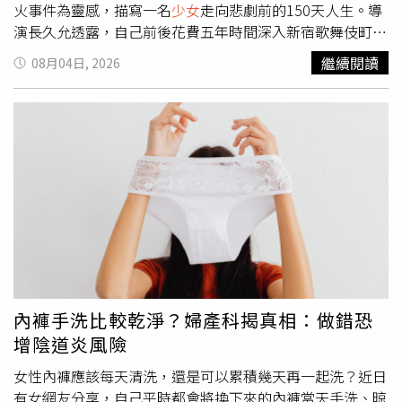
火事件為靈感，描寫一名
少女
走向悲劇前的150天人生。導
演長久允透露，自己前後花費五年時間深入新宿歌舞伎町進
行田野調查，希望透過電影，看見那些新聞報導之外那些始
繼續閱讀
08月04日, 2026
終沒有被理解的人們。《炎上》的創作契機，導演表示是來
自幾年前媒體大量報導聚集於新宿歌舞伎町「東橫廣場」的
青少年。當時無論新聞或社群媒體，多半聚焦在事件本身，
卻鮮少有人真正理解這群年輕人的人生背景，因此他決定親
自前往歌舞伎町，與當地年輕人長時間相處。他笑說，自己
並非以記者身分採訪，而是像朋友般聊天，詢問「今天做了
什麼？」和「幾歲了？」等再普通不過的日常話題，也因此
慢慢建立信任。隨著田野調查愈深入，長久允發現，每一位
孩子背後，都有一段難以想像的生命故事。有人遭遇家庭暴
力、宗教控制，有人長期承受性暴力、毒品或貧窮問題，而
這些人生，多半不是他們主動選擇，而是被迫接受的命運。
他坦言：「如果我出生在同樣的環境，也許最後來到歌舞伎
內褲手洗比較乾淨？婦產科揭真相：做錯恐
町的人，就是我。」因此，《炎上》並不想急著批判任何
增陰道炎風險
人，而是希望觀眾重新思考，每一則社會新聞背後，都可能
存在一段從未被看見的人生。電影雖然描寫性暴力、家庭暴
女性內褲應該每天清洗，還是可以累積幾天再一起洗？近日
力、宗教控制與藥物等沉重議題，但《炎上》的畫面卻充滿
有女網友分享，自己平時都會將換下來的內褲當天手洗、晾