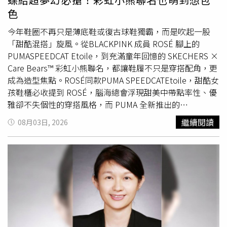
跟孩子道歉，跟孩子要互相體諒成長。溫昇豪同樣感嘆給這
色
次角色一句話：「做父母的，不要這麼苛責自己的子女。」
伊藤潤二分享對《聰明鎮》的看法。（圖／奇蹟映畫所提
今年鞋圈不再只是薄底鞋或復古球鞋獨霸，而是吹起一股
供）《聰明鎮》將眾多伊藤潤二的作品巧妙交織，正式播出
「甜酷混搭」旋風。從BLACKPINK 成員 ROSÉ 腳上的
後，也獲得老師給予極高讚譽，他認為真人演出不僅不遜於
PUMASPEEDCAT Etoile，到充滿童年回憶的 SKECHERS ×
漫畫，更具強烈魄力，「既毛骨悚然又非常享受！」觀賞經
Care Bears™ 彩虹小熊聯名，都讓鞋履不只是穿搭配角，更
典角色致敬片段，更表示：「大家都演得非常棒！雙一比我
成為造型焦點。ROSÉ同款PUMA SPEEDCATEtoile，甜酷女
想像中還要帥，但瘋狂與詼諧感演得很精彩；富江十分妖
孩鞋櫃必收提到 ROSÉ，腦海總會浮現甜美中帶點率性、優
豔，讓人覺得真的很會迷惑人，蛞蝓
少女
願意挑戰那樣的角
雅卻不失個性的穿搭風格，而 PUMA 全新推出的
色，我只有滿滿的感謝。」伊藤潤二說起看見那隻「咻」地
SPEEDCAT Etoile，正是將這份魅力完整濃縮在鞋履設計
繼續閱讀
08月03日, 2026
伸長的巨大蛞蝓時，還忍不住微笑，自曝：「我有個壞習
中。（圖／品牌提供）延續經典 SPEEDCAT 的流線輪廓與
慣，看見恐怖畫面時反而會笑。」問及經典角色們一起參加
賽車基因，Etoile 系列巧妙加入更柔和、更精緻的設計語
升學考試，誰會拿第一？伊藤潤二幽默分析，雖然富夫非常
彙。鞋身採用麂皮拼接細緻緞面材質，在光線下散發低調光
努力用功，但富江大概會誘惑老師使點手段拿到第一名，
澤，讓原本帥氣的輪廓多了一絲法式浪漫。最吸睛的，莫過
「至於無論多努力都最不可能及格的人，我想應該還是雙一
於緞帶鞋帶與鞋頭蝴蝶結設計，不只替整體造型增添
少女
吧！」
感，也成功平衡了 SPEEDCAT 一貫俐落個性，打造介於甜
美與酷帥之間的時髦氛圍。（圖／品牌提供）SPEEDCAT
Etoile 最大魅力，在於幾乎沒有穿搭限制。搭配丹寧褲與白
T，能為簡約造型注入精緻亮點；換上百褶裙、洋裝或