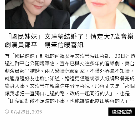
食物容易引起體內發炎反應，進一步加重經痛，因此真正影
響疼痛的可能不是冰，而是跟著一起吃下肚的糖分。除了破
解吃冰迷思，楊佳璇也分享4個有助緩解經痛的方法，包括
在疼痛初期或預期經痛發作時提早服用非類固醇消炎止痛
藥，以抑制前列腺素生成；透過熱敷下腹部促進血液循環、
「國民妹妹」文瑾瑩結婚了！情定大7歲音樂
放鬆子宮平滑肌；適度散步或伸展，幫助腦內啡分泌，達到
劇演員鄭平 親筆信曝喜訊
天然止痛效果；以及平時多攝取富含Omega-3脂肪酸及鎂的
食物，有助降低發炎反應並放鬆肌肉。楊佳璇提醒，若經痛
有「國民妹妹」封號的南韓女星文瑾瑩傳出喜訊！29日她透
程度嚴重，或與子宮內膜異位症、子宮肌腺症、子宮肌瘤或
過社群平台公開親筆信，宣布已與交往多年的音樂劇、舞台
骨盆腔發炎等疾病有關，建議盡早就醫檢查，找出真正原因
劇演員鄭平結婚。兩人戀情保密到家，不僅外界毫不知情，
並接受適當治療。
就連身邊好友也鮮少知道，婚禮更僅邀請家人低調聚餐完成
終身大事。文瑾瑩在親筆信中分享喜悅，形容丈夫是「那個
讓我想把一直獨自走過的路，改成一起同行的人」，也是
「即使面對微不足道的小事，也能讓彼此露出笑容的人」，
並表示兩人決定攜手共同填滿未來的人生。她也向粉絲喊
繼續閱讀
07月29日, 2026
話，希望外界能給予兩人更多祝福與鼓勵，而非擔憂，「大
家給我多少支持，我就會更加努力地生活。」她感謝一路陪
伴自己的粉絲，承諾未來會以更好的模樣再次與大家見面。
根據韓媒報導，文瑾瑩與鄭平交往多年，兩人因共同參與文