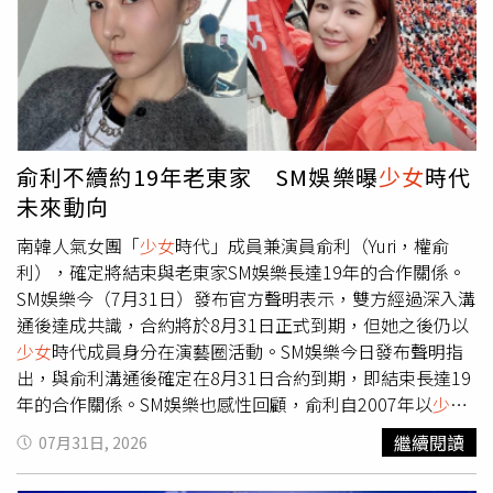
理系主任期間積極培植人才、建立制度，成果斐然。陳佳慧
就任後的首要任務，將是持續推進護理工作環境與條件的改
善，優化攬才與留才機制，並落實兒少與孕產婦關懷，致力
打造幸福職場並深化國際連結。肺癌權威陳晉興與智慧醫療
專家譚慶鼎入陣 展現創新與國際化雄心另外兩位新任副院
長同樣資歷亮眼。外科部主任陳晉興為國內肺癌手術權威，
曾為前副總統陳建仁手術，並出版多本科普書籍；余忠仁肯
俞利不續約19年老東家 SM娛樂曝
少女
時代
定他在肺癌診療與轉譯研究上的傑出貢獻，以及積極為醫師
未來動向
爭取改善工作條件的成果，未來將借重其卓越的溝通與研發
能力拓展國際合作。而原新竹分院副院長譚慶鼎則深耕智慧
南韓人氣女團「
少女
時代」成員兼演員俞利（Yuri，權俞
醫療領域，曾帶領團隊屢獲國家醫療品質獎與專利，未來將
利），確定將結束與老東家SM娛樂長達19年的合作關係。
加速台大硬體布建與機器人導入，全力協助醫院衝刺
SM娛樂今（7月31日）發布官方聲明表示，雙方經過深入溝
HIMSS 第7級國際認證並開辦產學合作辦公室。「護理界之
通後達成共識，合約將於8月31日正式到期，但她之後仍以
光！」人事案引爆網路熱議 基層期盼實質福利提升這項創
少女
時代成員身分在演藝圈活動。SM娛樂今日發布聲明指
舉在網路發表後迅速引發熱烈討論，吸引大量網友與醫護同
出，與俞利溝通後確定在8月31日合約到期，即結束長達19
仁留言祝賀，紛紛稱讚這是「護理界之光」、「基層提燈女
年的合作關係。SM娛樂也感性回顧，俞利自2007年以
少女
神的莫大鼓勵」，也有親友與昔日學生興奮表示「太棒
時代成員身分出道以來，不僅在全球掀起韓流，更成長為一
繼續閱讀
07月31日, 2026
了」、「是老師！」。除了對陳佳慧優異的能力與溫和形象
代頂尖團體；公司非常珍視這段陪伴她一路成長並在演藝圈
給予高度肯定外，更多第一線護理人員表達了深切期待，希
發光發熱的時光，同時也對她在音樂、戲劇及綜藝等全方位