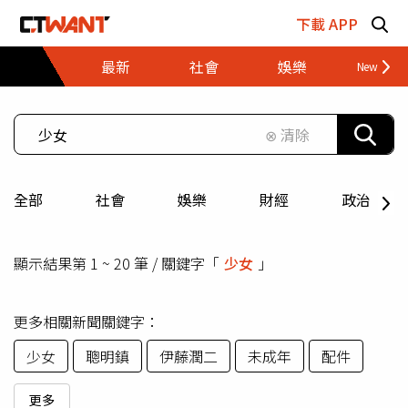
跳至主要內容區塊
下載 APP
最新
社會
娛樂
財經
⊗ 清除
全部
社會
娛樂
財經
政治
顯示結果第 1 ~ 20 筆 / 關鍵字「
少女
」
更多相關新聞關鍵字：
少女
聰明鎮
伊藤潤二
未成年
配件
更多