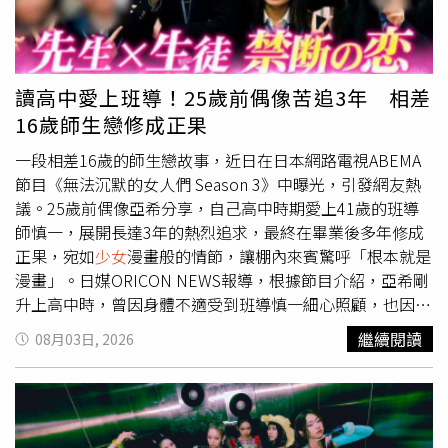
從未真正被理解的人。《炎上》將於8月28日全台上映。正
論掛在包包、鑰匙圈或手機上，都能成為最吸睛的小亮點。
式預告https://youtu.be/_K-6TRW3K0c
（圖／品牌提供）呼應近年超夯的痛包文化，mini matters
同步推出限量「毛絨絨花小兔娃包」，蓬鬆柔軟的包身本身
就是造型焦點，前方透明展示空間還能自由放入花小兔吊
讀高中愛上班導！25歲前偶像苦追3年 相差
飾，讓每個人都能打造專屬於自己的角色展示包，把療癒感
16歲師生戀修成正果
直接背上街。（圖／品牌提供）另一款討論度超高的
「2Way花小兔包包」，則把設計巧思發揮到極致。包蓋以
一段相差16歲的師生戀故事，近日在日本網路電視ABEMA
花小兔招牌垂耳造型為靈感，肩帶點綴立體花朵裝飾，還能
節目《無法沉默的女人們 Season 3》中曝光，引發網友熱
依照穿搭自由切換不同背法。最犯規的是，每一咖包都隨附
議。25歲前偶像亞希分享，自己高中時期愛上41歲的班導
磁吸迷你花小兔娃娃，不只能吸附在背帶上，也能拆下變成
師慎一，展開長達3年的熱烈追求，最終在畢業後多年修成
吊飾，讓一個包就能玩出多種風格。（圖／品牌提供）
正果，宛如
少女
漫畫般的情節，讓棚內來賓驚呼「根本就是
ROBINMAY攜手史努比、歐拉夫！馬卡龍色系、打造夏日清
漫畫」。日媒ORICON NEWS報導，根據節目介紹，亞希剛
涼包款另一邊，ROBINMAY則把夏日清爽感直接拉滿，攜手
升上高中時，曾因身體不適受到班導慎一細心照顧，也因此
史努比與歐拉夫推出限定聯名系列，以充滿療癒感的「冰河
對老師萌生愛意。從那之後，她展開積極追求，不僅在點名
繼續閱讀
08月03日, 2026
紫」揭開序幕，再搭配柔和馬卡龍色系，讓整體設計散發滿
簿上寫下「老師我最喜歡你」，還送上特製可樂，喝完後瓶
滿降溫感。（圖／品牌提供）系列首先推出以角色娃娃吊飾
身會浮現「喜歡」字樣；她也親手製作放有愛心形漢堡排的
為亮點的「心動款」，包含輕盈百搭的尼龍抓皺肩背包，以
便當送給老師，甚至在作文中寫下「將來想成為老師的新
及輪廓俐落的彎月肩背包。兩款包型都將史努比與歐拉夫化
娘」，並在全班同學面前公開告白，毫不掩飾自己的心意。
身可愛吊飾，隨著走動自然擺動，不僅提升辨識度，也讓包