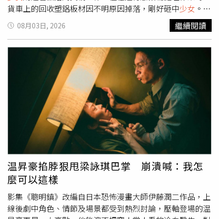
貨車上的回收塑鋁板材因不明原因掉落，剛好砸中
少女
。戴
姓
少女
遭砸傷，警消趕抵後發現她頭部有撕裂傷且右大腿骨
繼續閱讀
08月03日, 2026
折，所幸其意識清醒，被緊急送往林口長庚醫院救治後已無
生命危險。勞檢處表示，戴姓
少女
3日搭乘貨車陪同父親前
往林口區一間工廠載運回收料時，遭車上突然掉落的塑膠板
材壓傷，造成右大腿骨折及頭部撕裂傷，經緊急送往林口長
庚醫院急診處置，所幸意識清醒，目前仍在院治療中。勞檢
處表示，因戴女事發當時是陪同從事資源回收業的家屬前往
工廠載運回收料，並未從事工作，初步認定未具工作者身
分，本案非屬職安法所稱之職業災害，確切事故原因則仍待
釐清。
温昇豪掐脖狠甩梁詠琪巴掌 崩潰喊：我怎
麼可以這樣
影集《聰明鎮》改編自日本恐怖漫畫大師伊藤潤二作品，上
線後劇中角色、情節及場景都受到熱烈討論，壓軸登場的温