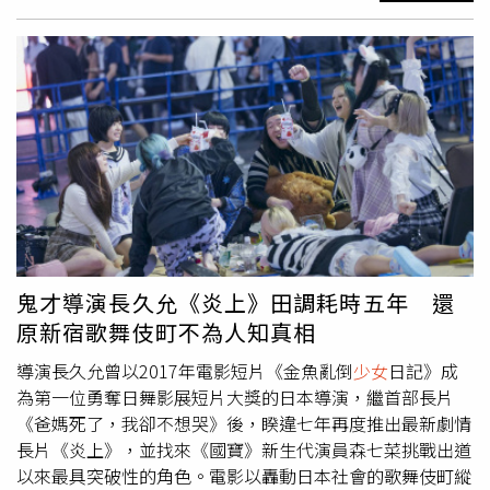
溶膠條狠抽、菸頭和仙女棒燙身，還將依依當作人肉標靶，
用BB彈的鎮暴槍射擊，此外還拍不雅照要脅，甚至以清潔
地面為名逼迫吃煙蒂，手段令人髮指。警方獲報後立刻將被
害人救出，並於2023年11月，臺北市文山區、新北市三峽
區等 11 處實施搜索，扣得手機 17支、平板3 臺、折疊刀等
兇器10 支、討債傳單 1 份、勞力士手錶1 個、LV 包包 1
個、金飾等 11 條、現金3 萬6575 元、安非他命殘渣袋等
物，並提拘被告陳等 12 人到案，陳、簡等6人遭檢方聲押
獲准，其餘人則以5到10萬元交保。新北地院認為，陳、簡
為賺取金錢，無視
少女
拒絕使其從事性交易，侵害其健康及
自主意願，扭曲價值觀，影響身心及人格發展，應嚴予非
難。新北地院近日判決，陳男犯兒童及少年性剝削防制條例
鬼才導演長久允《炎上》田調耗時五年 還
意圖營利以脅迫使少年為有對價之性交行為、成年人與少年
原新宿歌舞伎町不為人知真相
共同對少年犯加重私行拘禁等17罪，判處累積刑度152年6
月，簡男犯14罪，累積刑度135年4月，而他們還涉詐欺、
導演長久允曾以2017年電影短片《金魚亂倒
少女
日記》成
毒品、公共危險等案件，將待所犯案件全部確定後再由檢察
為第一位勇奪日舞影展短片大獎的日本導演，繼首部長片
官聲請裁定應執行刑，全案仍可上訴。
《爸媽死了，我卻不想哭》後，睽違七年再度推出最新劇情
長片《炎上》，並找來《國寶》新生代演員森七菜挑戰出道
以來最具突破性的角色。電影以轟動日本社會的歌舞伎町縱