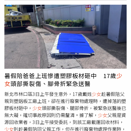
探索。為了呈現最好的畫面，babyMINT從白天一路拍到隔
天凌晨4點，甚至還出現了「見血」的意外！其中一幕需要
熙妍拉弓射箭，但她卻突然感覺手濕濕的，才發現自己竟然
流血了，熙妍表示：「其實當下不會痛，只是摸到手濕濕
的，覺得可能沾到什麼膠，結果是自己的血。」儘管流血，
但熙妍仍開心直呼射箭非常好玩，笑說：「不過成員們接我
的箭都超輕鬆，還翹小指就接住了，害我有點受傷，但沒關
係，我覺得很開心。」在法國出生長大的Vikky則分享了一
則錄音時的趣事：「有一個part是我跟粼粼一起唱，她先
Rap，然後我要跟著她，但是Rap全部都是中文！你們知道
有多難嗎？」她坦言自己跟不上，崩潰地說：「我知道旋律
暑假陪爸爸上班慘遭塑膠板材砸中 17歲
少
是什麼、知道拍子是什麼，但是我的舌頭就不想要聽我的，
女
頭部撕裂傷、腳骨折緊急送醫
會自己打結！」直率的反應笑翻眾人。其他成員也紛紛表示
〈i〉並不好唱，品妡分享：「副歌卡在一個你準備要換假
新北市林口區3日上午發生意外，17歲戴姓
少女
趁暑假陪父
音的地方，然後你就要一直吊在那邊。」栩栩也表示自己在
親到塑鋁板工廠上班，卻在進行廢棄物處理時，遭掉落的塑
錄音時被雕很久；這次的「高音擔當」丞妘更透露：「這首
膠板材砸中，
少女
頭部撕裂傷、腿部骨折，被緊急送醫後已
歌我每次進錄音室都進三個小時，還有背景有很多笑聲都是
無大礙，確切事故原因則仍需釐清。據了解，
少女
父親是資
我的，歡迎大家來找碴。」
源回收業者，3日上午接受委託，到該工廠載運回收材料，
少女
則趁暑假陪同父親工作，但在進行廢棄物處理作業時，