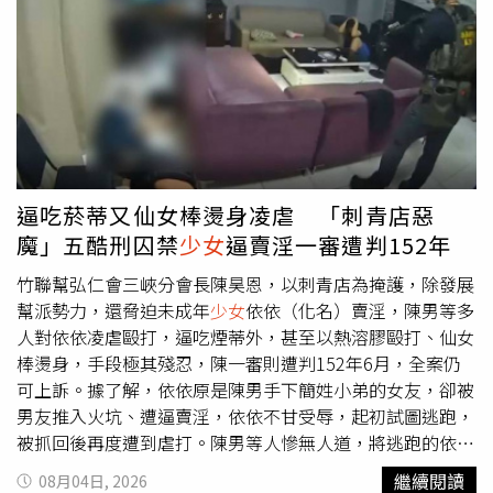
審議，認定有公開必要，即可不受姓名揭露限制。因此，新
能搞定這碗高營養又輕盈的燕麥餐！（圖／取自林志玲IG）
北市政府5日上午召開審議會議，邀集相關單位與家屬代表
對每天趕著出門的上班族來說，這招更是必須立刻學起來的
共同討論。新北市教育局表示，考量市府將辦理重大校園安
極簡保養法！志玲姊姊特別提醒大家，早餐請一定要吃好，
全事件紀念活動，並編撰校園安全教材作為教育公益用途，
用植物奶或優格取代傳統牛奶，不僅能順便補充益生菌、讓
經審議後認定符合《兒少法》第69條第4項規定，因此決議
腸道順暢，也完全不用擔心容易脹氣或長痘痘，保養直接從
同意未來可依法公開亡故學生楊承勳姓名。教育局也說明，
體內做起，難怪她隨便拍個影片質感都好成這樣。（圖／取
由於涉及未成年身分揭露及個人資料保護，今年3月已先與
自林志玲IG）看完志玲姊姊的極致凍齡秘訣，真的會發現保
家屬充分溝通並取得同意，再依法完成審議程序，兼顧兒少
養不用搞得很複雜！明天早上記得別再亂吃高糖高油的早餐
逼吃菸蒂又仙女棒燙身凌虐 「刺青店惡
最佳利益、公共利益與個資保護。楊爸爸透露，目前市府仍
了，趕快跟著志玲姊姊一起換成這碗輕盈又養顏的燕麥神仙
魔」五酷刑囚禁
少女
逼賣淫一審遭判152年
須完成最後簽核程序，最快下週即可正式核定，屆時相關教
餐，每天多花三分鐘，輕鬆吃出跟她一樣自帶閃光燈的高級
材及紀念活動都能依法使用兒子全名。
好皮膚！（圖／取自林志玲IG）
竹聯幫弘仁會三峽分會長陳昊恩，以刺青店為掩護，除發展
幫派勢力，還脅迫未成年
少女
依依（化名）賣淫，陳男等多
人對依依凌虐毆打，逼吃煙蒂外，甚至以熱溶膠毆打、仙女
棒燙身，手段極其殘忍，陳一審則遭判152年6月，全案仍
可上訴。據了解，依依原是陳男手下簡姓小弟的女友，卻被
男友推入火坑、遭逼賣淫，依依不甘受辱，起初試圖逃跑，
被抓回後再度遭到虐打。陳男等人慘無人道，將逃跑的依依
關進刺青店的廁所，更拿出「五大酷刑」虐待
少女
，包括熱
繼續閱讀
08月04日, 2026