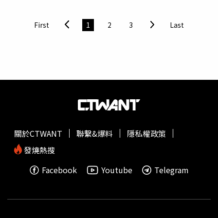
瑾瑩帶領的創作團體「Bachi」而相識，從多年合作夥伴發
展為戀人，並在深厚信任基礎下決定共度一生。由於雙方十
First
1
2
3
Last
分低調，就連身邊親友都不知道兩人戀愛，婚禮也僅以家族
聚餐形式舉辦，未對外公開。46歲的鄭平比文瑾瑩年長7
歲，2007年出道後長年活躍於音樂劇及舞台劇界，曾演出
《Radio Star》、《Aida》、、《Agatha》等作品。1987年
出生的文瑾瑩在2000年因演出《藍色生死戀》中宋慧喬
少
女
時期打開知名度，之後憑《明成皇后》、《鬼魅》、《幼
齒老婆Oh My God》等作品走紅，更以《幼齒老婆Oh My
God》鞏固「國民妹妹」形象。2008年，她以《風之畫
師》勇奪SBS演技大賞，年僅21歲便成為當時史上最年輕的
關於CTWANT
聯繫&爆料
隱私權政策
大獎得主，近年文瑾瑩不僅在Netflix《地獄公使》第2季展
現截然不同的演技，婚後也將在丈夫支持下持續投入演藝事
發燒熱搜
業。
Facebook
Youtube
Telegram