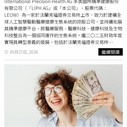
了吧，還好沒去」、「這錢我賺不來」。不過，也有自稱同
International Precision Health AG 李奧國際精準健康股份
升，適合安排課程或規劃新的目標。保持彈性，將有助於突
業的網友提出不同看法，認為實際工作情況可能更為忙碌，
有限公司（「LIPH AG」或「本公司」，股票代碼：
破目前的瓶頸。●水瓶座本週需要重新調整工作與健康之間
「這也過得太好，08:00都已經在跟部經理還有製造部對題
LEOW）為一家於法蘭克福證券交易所上市、致力於建構全
的平衡。水逆容易讓
工作流程
反覆變動，保持耐心才能減少
目了」、「不用寫週報喔？爽」，顯示不同單位與職務之
球人工智慧驅動醫療健康生態系統的控股公司，並持續拓展
失誤。金星進入共享資源宮位，有利保險、理財、貸款或投
間，工作強度仍存在差異。
其精準健康平台，將醫療服務、醫療科技、健康科技及生物
資規劃，但仍需仔細閱讀合約內容。感情方面，坦誠分享內
科技整合為一個協同運作的生態系統。繼二〇二五財政年度
心想法能拉近距離。●雙魚座本週感情與創作靈感持續活
實現具轉型意義的發展，包括於法蘭克福證券交易所
躍，但水逆也容易讓舊情人、舊回憶再次出現，不必急著回
General Standard 上市，以及於二〇二五年十二月收購六
繼續閱讀
05月27日, 2026
應，先確認自己的心意。金星進入對宮後，合作運明顯提
家多數股權公司後，LIPH AG 已建立一個互補型平台的營運
升，有機會遇見願意互相支持的人。工作上重視細節與承
基礎，使數據、科技與臨床專業能力得以日益互聯互通。Dr
諾，將帶來長遠的信任與收穫。◎民俗信仰僅供參考，請勿
PAIN品牌創辦人暨院長蔡承憲醫師（左三）與醫療臨床團
過度迷信！
隊合影。（圖片／業者提供）LIPH AG 監事會暨李奧國際集
團董事長王孝璿（Leo Wang）表示：「醫療健康的下一篇
章，將不會由孤立的單一資產所書寫，而將由智慧型生態系
所推動。我們的六家策略性資產公司，為 LIPH AG 在 AI、
診斷、臨床觸及、復健、康復支持及長壽科學等領域奠定獨
特基礎。其價值不僅在於每家公司各自能夠實現什麼，更在
於它們如何彼此強化，從而創造一個更整合、更具規模化能
力且以病患為中心的醫療健康平台。我們並非各自獨立地建