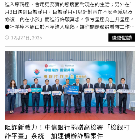
癒、閉關整理內心。感情上容易出現低調但深刻的連結，可
更精確及「個人化」的參數建議，提升術後精確度與穩定
進入摩羯座，會用更務實的態度面對現在的生活；另外在1
能是一段靈魂感很重的關係。
性。術前、術中與術後資料全面整合 建立近視雷射完整決
月3日遇到巨蟹滿月，巨蟹滿月可以針對內在不安全感以及
策支援系統從近視、老花矯正設定、透鏡與雷射深度規劃，
修復「內在小孩」而進行許願冥想。參考星座為上升星座。
到實際雷射參數及術後回診狀況，相關資料皆可被去識別化
●牡羊座本周由於水星進入摩羯，讓你開始嚴肅看待工作定
後完整保存與比對；在相同醫師、設備與術式條件下，得以
位與長期目標，適合重新規劃事業方向。巨蟹滿月將點亮家
繼續閱讀
12月27日, 2025
對照不同患者條件的實際手術表現，完整記錄的機制，為醫
庭與情緒層面，內在的安全感需求提高，可能會想為家人或
師提供龐大的術前、術中及術後參考資料庫，追求「誤差趨
居住環境做出調整。別忽略內心真正想要的歸屬感。●金牛
零」的成果，大幅提升手術結果的精準度。大學眼科榮譽總
座本周由於水星進摩羯帶來學習、考證照、進修與跨界計畫
院長林丕容醫師表示：「當醫師對照相同術式、相同設備，
的好時機，你會開始為未來三年的方向定錨。巨蟹滿月讓你
不同條件的實際手術執行狀況與恢復表現，評估時不只是憑
重新檢視溝通與人際圈，某段關係可能迎來結論，是該留下
經驗，更有SMILE Pro 3.0 Max的核心雲端『i精準Cloud』
或放下的重要關卡。●雙子座本周水星回到你的深層私領
AI大數據資料為依據，這對個人化雷射規劃是很實質的進
域，有關於金錢分配、合作條件與心理界線成為焦點。巨蟹
步。」蔡司全球眼科業務副總裁章平達則表示，非常樂見在
滿月照亮收入與價值感，適合盤點支出與重新設定價格。你
微創3.0 SMILE Pro平台上發展台灣實證參數，大學眼科進
正在學習為自己「定價」，這會是關鍵的一週。●巨蟹座本
一步發展專屬的3.0 ProMax數據庫，將AI導航再升級，精準
周的巨蟹滿月將發生在你的本命領域，你正站在人生的轉折
客製化。龐大的術前、後臨床追蹤數據，正好補足了設備僅
點上。水星進入摩羯後，關係與合作議題浮上檯面，某段互
紀錄手術前和執行完當下的限制，當執行端與追蹤端的閉環
動可能迎來關鍵定案。你開始清楚知道，誰能陪你走下一段
阻詐新戰力！中信銀行捐贈高檢署「檢銀打
資訊得以串聯，便能相互對照，形成更強大的數據庫，進一
路。●獅子座本周隨著水星進摩羯提醒你調整作息、
工作流
詐平臺」系統 加速偵辦詐騙案件
步提供台灣民眾最優質的個人化近視老花雷射的矯正選擇。
程
與身心狀態。巨蟹滿月將帶來內在整理與情緒釋放，過去