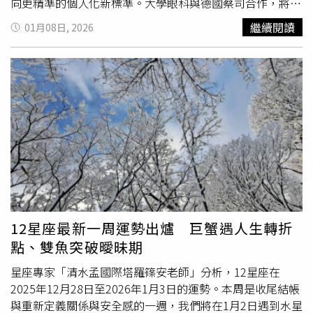
由、更屬於自己的生活空間。適合搬家、整理空間、改變生
向更精準的個人化新標準。大學眼科與德國蔡司合作，將臨
活型態。感情上容易出現讓你心動又很特別的對象。天蠍座
床應用結果發表於國際眼科專刊《CakeMagazine》的研究1
繼續閱讀
01月08日, 2026
溝通、人際與社群圈開始洗牌。摩羯新月讓你重新整理重要
指出，將數位化
工作流程
與數據整合導入屈光手術，可提升
聯絡名單，水瓶群星會帶來新的朋友圈、新平台與合作邀
整體流程效率，術前平均準備時間減少約11%，手術時間大
約。適合經營社群、發表理念型內容。感情容易從聊天開始
幅減少約25%，顯示數據應用已成為近視雷射穩定發展的重
升溫，也可能突然被某個特別的人吸引。射手座本週是財務
要基礎。全球眼科業務副總裁章平達授予大學眼科13萬
結構重整週。摩羯新月讓你重新盤點收入與支出，水瓶能量
SMILE_SMILE Pro案例證書，宣布近視雷射正式進入。
會帶來新的賺錢方式、斜槓或網路型收入機會。適合開發副
（圖片提供／大學眼科）大學眼科累積13萬例資料 打造台
業、嘗試線上平台。感情上容易遇到務實但思維前衛的人，
灣民眾專屬近視雷射數據資料庫SMILE Pro 3.0 Max 技術整
是可以一起談未來的對象。摩羯座摩羯新月為你開啟全新個
合大學眼科累積的13萬例台灣民眾專屬SMILE／SMILE Pro
人年度循環，而水瓶群星會把重心推向財務、自我價值與人
系列完整術前、後數據，建構以本土實證為核心的「i精準
生安全感的升級，會開始重新定義「我值得什麼」。適合調
Cloud」AI 大數據平台。將眼睛大小、度數、角膜弧度與厚
整收費、薪資、品牌定位。感情上會更在意被尊重與被看重
度、用眼習慣與年齡等關鍵差異參數納入分析，近視雷射得
的感覺。水瓶座太陽、水星、火星陸續進入本命宮領域，會
以從既有的標準化流程，進一步發展為以個別條件為基礎的
12星座最新一周運勢出爐 巨蟹遇人生轉折
明顯感覺到人生節奏加速，想換形象、換圈子、換人生路
「量眼訂製」，為不同需求族群設定更貼近需求的矯正目
點、雙魚突破曖昧期
線。非常適合開啟新計畫、改造自己、宣布新方向。感情上
標。「i精準Cloud」平台更整合完整近25項術前檢查、精準
你魅力大開，但也會更挑對象，想要真正懂你的人。雙魚座
驗光、設備參數設定與醫師臨床經驗值，術後回診狀況，搭
星座專家「清水孟國際塔羅篠安老師」分析，12星座在
這週是靈魂整理期。摩羯新月讓你放下過去的疲憊與情緒包
配AI數據即時回饋，是目前國內數據值、經驗值及規模最完
2025年12月28日至2026年1月3日的運勢。本周是收尾結帳
袱，水瓶能量會帶來靈感、夢境與內在轉化。適合靜心、療
整，也最符合台灣民眾的數據資料庫，提供近視、老花雷射
與重新定義關係與安全感的一週，我們將在1月2日遇到水星