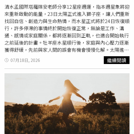
演習期間手機上網速度可能受到影響，NCC建議民眾避免進
清水孟國際塔羅篠安老師分享12星座週運，指本週星象將迎
行大量資料傳輸。針對演習前的準備工作，NCC建議先完成
來重新啟動的能量，23日太陽正式進入獅子座，讓人們重新
各項離線備援措施，例如下載警政服務App、預先儲存避難
找回自信、創造力與生命熱情，而水星正式將於24日恢復順
資訊與地圖、將電子票券截圖或準備紙本備份，各機關、企
行，許多停滯的事情終於開始恢復正常，無論是工作、溝
業及民眾也可事先規畫聯絡方式及應變流程，降低通訊受限
通、感情或家庭關係，都將逐漸回到正軌，也適合開始執行
造成的影響。NCC提醒，城鎮韌性演習期間部分地區行動網
之前延後的計畫。牡羊座水星順行後，家庭與內心壓力逐漸
路將短暫降速，民眾可提前做好通訊準備。演習進行期間，
獲得舒緩，先前與家人間的誤會有機會慢慢化解。太陽進入
可利用機會確認重要資訊是否能在離線狀態下使用，並檢視
獅子座後，戀愛運、創造力與娛樂運勢同步提升，單身者桃
繼續閱讀
07月18日, 2026
原先規畫的聯絡方式、
工作流程
及應變措施是否確實可行，
花開始增溫；有伴侶者也更懂得享受生活。工作開始回穩，
藉此熟悉在網路受阻情境下的因應能力。NCC提醒，城鎮韌
適合重新推動停滯已久的計畫。金牛座本週溝通運開始回
性演習期間部分地區行動網路將短暫降速，民眾可提前做好
升，之前卡住的文件、合約或交通安排將逐步恢復順利。太
通訊準備。NCC表示，演習結束後若發現手機仍無法正常連
陽進入家庭宮位後，更重視家人與居家生活，也適合整理居
接行動網路，可先將手機切換至飛航模式再關閉，若仍未恢
住環境。感情方面因交流增加而更加穩定，財務也開始進入
復，也可重新開機，多數情況即可重新連線。這次演練除驗
較安心的狀態。雙子座水星恢復順行後，財務規劃重新步上
證政府通訊韌性外，也希望提升民眾面對突發災害或緊急事
軌道，之前延遲的收入或合作有望重新啟動。太陽進入獅子
件時的應變能力，讓社會逐步建立更完善的通訊防護與備援
座，表達能力提升、人際魅力與學習運，適合開課、分享、
觀念。
行銷或拓展社群。單身者有機會因聊天而擦出火花。巨蟹座
水星終於在命宮恢復順行，整體運勢開始明顯好轉。許多困