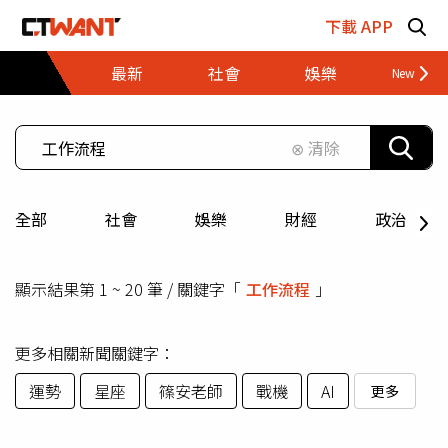
跳至主要內容區塊
下載 APP
最新
社會
娛樂
財經
⊗ 清除
全部
社會
娛樂
財經
政治
顯示結果第 1 ~ 20 筆 / 關鍵字「
工作流程
」
更多相關新聞關鍵字：
運勢
星座
篠安老師
戰機
AI
更多