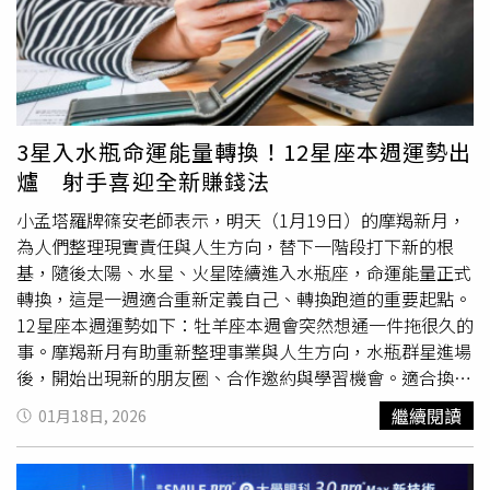
潮所驅動。」日本在全球製造業與資本財領域的高度曝險，
像存儲與傳輸系統出現故障，加上相關工作人員在審核環節
使其成為人工智慧建設浪潮的主要受益者。但安格里克指
把關不嚴，最終導致電子報告內容出現錯誤。吳忠市人民醫
出，這種連動也使市場對全球科技熱情降溫或匯率變動格外
院表示，事發後已於第一時間向患者本人致歉，並立即對同
敏感，而匯率其實在這波行情中發揮了相當關鍵的作用。近
期上傳的所有電子檢查報告展開全面排查，防止類似問題再
月來，這種敏感性更加明顯。對人工智慧泡沫的憂慮已導致
次發生。院方強調，將針對系統管理和
工作流程
進行徹底整
市場波動，包括日本股市在內。上週，在人工智慧公司
改，進一步加強審核制度，杜絕此類低級錯誤重演，同時感
3星入水瓶命運能量轉換！12星座本週運勢出
「Anthropic」推出新1代人工智慧工具、可處理許多軟體公
謝網友和社會各界對醫院工作的監督與支持。
爐 射手喜迎全新賺錢法
司核心服務所涵蓋的複雜專業
工作流程
後，軟體類股出現拋
售。安格里克補充，另1項使當前估值顯得脆弱的因素是日
小孟塔羅牌篠安老師表示，明天（1月19日）的摩羯新月，
圓。過去1年日圓大幅走弱，對日本股市通常有利，因為市
為人們整理現實責任與人生方向，替下一階段打下新的根
場中相當比例為依賴出口的製造商。他認為，日圓貶值可推
基，隨後太陽、水星、火星陸續進入水瓶座，命運能量正式
升企業盈餘並提高股價估值，但這種效果可能隨時間減弱，
轉換，這是一週適合重新定義自己、轉換跑道的重要起點。
「日圓的交易水準與基本面相距甚遠，本質上是過度疲弱，
12星座本週運勢如下：牡羊座本週會突然想通一件拖很久的
屬於不合理的貶值。」根據倫敦證券交易所集團（LSEG）
事。摩羯新月有助重新整理事業與人生方向，水瓶群星進場
數據，過去6個月日圓兌美元已貶值約3.67%。日本方面已
後，開始出現新的朋友圈、合作邀約與學習機會。適合換圈
暗示，若日圓持續下滑可能進行干預。日本財務大臣片山皋
子、換跑道、重新建立人際連結。感情上容易遇到價值觀不
繼續閱讀
01月18日, 2026
月甚至已就日圓「單邊貶值」問題向美國財政部長貝森特
同但很有火花的人。金牛座這週會開始重新規劃未來3到5年
（Scott Bessent）表達關切。位於英國蘇格蘭的安本資產
的方向。摩羯新月讓你面對現實層面的責任，而水瓶能量則
管理（Aberdeen Asset Management）預期，隨著通膨降
會打開國際視野與學習運。適合報名課程、規劃進修、接觸