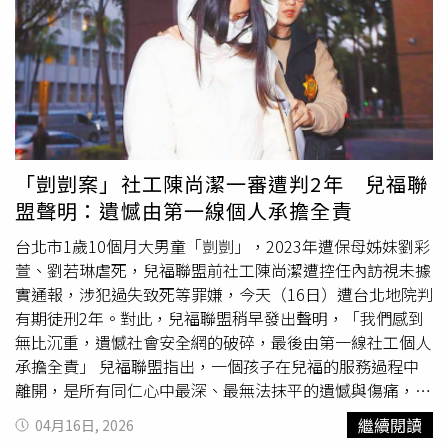
療健康的未來將從碎片化、事件式照護模式，邁向整合型、
PEXELS）處女座：細節優化創造價值，靠第二專長賺大錢
的pods（小型團隊）或cohorts（協作群組），以便更快行
AI 賦能的精準健康生態系，並能夠從真實世界病患數據及結
處女座下半年的財運是典型的先苦後甘，憑藉極致的細心和
動並擁有更高的自主權。」這些變動是Meta今年規劃的重
果中持續迭代學習。LIPH AG 執行長羅旭華教授／博士發表
優化
工作流程
的能力，妳在工作上把每件小事做到極致，終
組計畫的一部分，該公司正在大幅增加對AI的投資，試圖將
演說 。（圖片／業者提供）LIPH AG 執行長羅旭華教授／
於會被主管和市場看見，迎來晉升加薪與管理職的年度分
AI代理（AI agents，能自主感知環境、制定計畫並執行動作
博士（Prof. Dr. Joshua Lo）表示：「醫療健康正進入一個
紅；偏財運則是走多才多藝的變現路線，妳身上的任何一個
以達成目標的先進人工智慧系統）納入其產品服務與內部工
新時代，而我們的願景，是打造一個同步化的精準醫療健康
小技能，不管是文案、收納、美妝護膚還是Excel表格，只
作模式的核心。這也反映出今年美國大型企業普遍出現與AI
平台，讓病患旅程中的每一個階段，都能透過 AI 驅動洞察
要願意分享出來，就能吸引到同頻率的人，成功實現技能變
相關的裁員趨勢，尤其是在科技產業。蓋爾在備忘錄中表
變得更智能、更互聯，並持續優化。」，打造「精準健康引
現與知識付費，小錢不斷大錢落袋。
示，Meta的總裁員與人員轉調總計將影響約20%的員工。
「剴剴案」社工陳尚潔一審遭判2年 兒福聯
擎」。以下為 LIPH AG 未來病患旅程模式的一項示例：•
部分轉調已經完成，其餘員工將於20日收到通知。北美地區
盟聲明：遺憾由第一線個人承擔全責
病患可首先透過 Dr PAIN 的復健及疼痛管理診所進入生態系
員工則被通知20日進行居家工作。她也在較早的備忘錄中告
• Pathomics Health 進行精準診斷、疾病風險分析及基因
知員工，Meta已在此過程中關閉額外6,000個職缺。根據公
台北市1歲10個月大男童「剴剴」，2023年遭保母姊妹劉彩
組分析• amiko AI 作為中央 AI 協調層，生成整合型照護路
司文件，截至3月底，這家社群媒體巨頭的員工總數為
萱、劉若琳虐死，兒福聯盟前社工陳尚潔遭控任內訪視未據
徑及預測式健康洞察• UHO Wellness 及 Renhe Biotech
77,986人。Meta中被轉調的新計畫包括「應用型AI工程」
實通報，涉犯過失致死等罪嫌，今天（16日）遭台北地院判
提供量身定制的營養保健、免疫支持及長壽介入方案•
（Applied AI Engineering，AAI）、「代理人轉型加速器」
有期徒刑2年。對此，兒福聯盟稍早發出聲明，「我們感到
Danner Laboratory 提供臨床級驗證、分子診斷及液態切片
（Agent Transformation Accelerator，ATA），這2個團隊
無比沉重，遺憾社會安全網的破碎，最後由第一線社工個人
確認• 整合型給付及保險框架支持整個生態系中的照護連
先前已由技術長博斯沃思（Andrew Bosworth）宣布組
承擔全責」 兒福聯盟指出，一個孩子在兒福的服務過程中
續性羅旭華教授／博士表示：「我們的病患旅程模式，旨在
建，作為「AI for Work」計畫的一部分，目標都是開發可自
離開，是所有同仁心中最深、最無法抹平的遺憾與傷痛，兒
將孤立的醫療健康互動轉化為一個智慧型連續體。當臨床觸
主執行任務的AI代理，取代目前由人類員工執行的部分工
福也虛心接受外界所有的批評和檢討，「在愛孩子的共識
繼續閱讀
04月16日, 2026
及、診斷、AI、康復支持及預防健康相互連結時，每一次病
作。此外，中央分析部門（Central Analytics）同樣也是轉
下，我們需要再次說聲——剴剴，對不起。」兒福聯盟坦