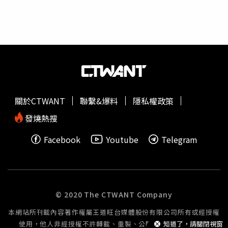
與良好用眼習慣，是維持視力品質的關鍵林丕容提醒，近視
AI）輔助影像辨識剪輯縮短
工作流程
，未來檢察官可視案情
的可能性，並且展現自身的專業。🔸 感情運勢｜單身的
雷射後的照護並不複雜，但需適度調整生活習慣。術後初期
提出查調需求，以電子化方式立即回傳相關資料，調閱時效
你，會因為社交活動的增加，而有不錯的邂逅機會。戀愛中
避免長時間近距離用眼、使用 3C 產品時適度休息，並依醫
大幅縮短至2天，速度提升5倍以上，協助司法單位即早掌握
的你，會感受到關係中的壓力，需要小心處理避免分手的狀
囑使用人工淚液，有助於減少乾澀不適；外出時配戴太陽眼
不法份子犯罪網絡，溯源追查核心上游，讓詐團無所遁形。
況。另外，與情人相處時，也要避免打擊對方的自信心。上
鏡，避免強光與風沙刺激，也能幫助眼睛順利適應。透過定
另一方面，根據警政署統計，中信銀行今年1月至6月臨櫃察
升／太陽獅子座｜幸運指數：★★★★☆🔸 整體運勢｜ 社
期回診追蹤與良好用眼習慣，有助於維持穩定且清晰的視力
覺疑似被害人攔阻詐騙金額較去年同期成長109%，成功攔
交活動會相當的多，各式各樣的活動接踵而來，在應酬之
品質。
阻1,387件詐騙案件，金額超過新臺幣10億元，自2022年起
餘，也要注意自己的飲食與健康狀況喔！家庭方面，會有一
攔阻詐騙金額已累積超過新臺幣40億元，成效顯著；在警示
些硬件設施需要修繕或更新，建議你多做點功課，不要憑感
關於CTWANT
聯繫&爆料
隱私權政策
帳戶管理方面，截至今年第三季新增警示帳戶數較去年同期
覺或經驗，才不會當冤大頭。🔸 工作運勢｜ 工作上。受到
減少13.8%，已連續三年下降。隨著詐團手法推陳出新，為
火星的影響，工作量將會有倍增的狀況出現，你將會積極的
發燒熱搜
守護客戶的財產安全，中信銀行持續關注詐騙手法變化迭代
投入到新的項目中，或是改善
工作流程
，工作效率將會達到
Facebook
Youtube
Telegram
AI偵測模型，進一步結合跨行金流履歷，針對突有異常行為
高峰。在某些點上，不要讓自己出風頭，才不會讓自己之後
的帳戶進行風險貼標，協助第一線行員於交易過程中辨識可
陷入兩難。🔸 感情運勢｜ 受到金星、太陽與火星的影響，
疑人士。近期就有一位看似社會新鮮人的民眾至分行提領現
對於戀愛中的你，將會積極地投入戀愛中，與情人的關係相
金，AI偵測發現民眾持有帳戶有交易異常行為，分行同仁隨
當的和諧，而對方的強勢主導會讓你想要去找讓自己到些許
即加強KYC（Know Your Customer）確認，經通報警方介
自由。單身的你則有機會邂逅很有魅力的對象，但有些複雜
© 2020 The CTWANT Company
入成功揪出詐騙車手，攔截詐騙款流出。中信銀行統計今年
的問題需要思考。上升／太陽射手座｜幸運指數：
本網站所刊載內容著作權屬王道旺台媒體股份有限公司所有或經授權
1月至10月，因採行預先管制措施協助攔截詐騙款流出達新
★★★★☆🔸 整體運勢｜這段時間，你需要廣結善緣，朋
使用，他人非經授權不許轉載、重製、公開播送或公開傳輸。
知道了，請關閉視窗
臺幣5,147萬，將循管道返還，降低受害者的損失。中信銀
友的邀約可以多參加，這會讓你得到未來所需要的人脈與資