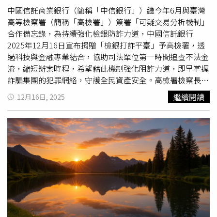
大學眼科榮譽總院長林丕容醫師分享SMILE Pro 3.0 Max的
的壓力與執著將被清理。適合安排休息、靜心與療癒，為下
中國信託商業銀行（簡稱「中信銀行」）繼今年6月與臺灣
核心雲端「i精準Cloud」AI大數據資料。（圖片提供／大學
一階段重新充電。●處女座本周由於水星進入摩羯讓你重新
高等檢察署（簡稱「高檢署」）簽署「可疑交易分析機制」
眼科）微創、10秒 進階專屬 i精準Cloud 近視老花精準矯正
點燃創作、表演、戀愛與曝光的渴望。巨蟹滿月讓你重新整
合作備忘錄，為持續強化檢銀防詐力道，中國信託銀行
多數近視族群在考慮是否接受近視雷射時，除了矯正近視
理社群圈與朋友圈，有些關係可能淡出，有些盟友開始定
2025年12月16日宣布捐贈「檢銀打詐平臺」予高檢署，透
外，也會同時考量老花矯正或是日後面臨老花後的因應。大
型，合作圈層會逐漸穩定。●天秤座本周由於水星進摩羯讓
過科技與金融專業結合，協助司法單位第一時間追查不法金
學眼科院長葉威毅醫師指出，臨床上合併近視與老花的中高
你開始認真思考居住、家庭與未來基礎的安排。巨蟹滿月點
流，縮短辦案時程，希望藉此機制強化阻詐力道，即早掌握
齡族群比例明顯升高，詢問度成長約四成，與臺灣人口中位
亮事業與名聲領域，某個工作階段將告一段落，準備迎向新
詐騙集團的犯罪網絡，守護全民資產安全。高檢署檢察長張
數「約46歲」的結構相呼應；這類型民眾在遠近視物切換
定位，是調整職涯形象的重要時刻。●天蠍座本周由於水星
斗輝與中信銀行董事長陳佳文出席「檢銀打詐平台」捐贈儀
繼續閱讀
12月16日, 2025
（如開車看導航、外出看手機）及生活場景轉換中感受強烈
進摩羯讓你對學習、寫作、教學與證照有更長遠的規劃。巨
式，象徵檢銀合作邁向科技化、制度化的新里程碑。（圖片
不便，且常伴隨乾眼困擾，因此傾向尋求一次解決近視與老
蟹滿月帶來視野擴張，可能確定海外、進修或跨界發展方
提供／中信銀行）「神盾阻詐雷霆共鳴─檢銀打詐平臺」捐
花困擾。葉威毅醫師說明，近視及老花的矯正，個人化的數
向，你正在為人生下一個篇章定下航線。●射手座本周由於
贈儀式由高檢署檢察長張斗輝與中信銀行董事長陳佳文代表
據極為重要，新型SMILEPro 3.0 Max應用「i精準Cloud」數
水星進摩羯讓你開始嚴肅看待收入結構與資源配置。巨蟹滿
出席，臺灣臺北地方檢察署檢察長王俊力、臺灣桃園地方檢
據，根據每位患者的術前檢查資料、日常用眼習慣，以及模
月照亮共享資源、投資與關係承諾，某筆金錢或關係條件即
察署檢察長戴文亮、高檢署打詐督導中心執行秘書卓俊忠、
擬遠近交替試戴結果，結合大數據輔助優化相關參數，讓醫
將定案，記得為自己保留彈性與安全感。●摩羯座本周由於
桃園地檢署主任檢察官馬鴻驊、中國信託育樂公司董事長陳
師能更精準的為每位患者制訂專屬個人化近視老花矯正方
水星進入你的本命宮，讓你開始重新定義自我形象、方向與
國恩、台灣彩券公司副董事長金延華、中信銀行總經理楊銘
案。大學眼科院長葉威毅醫師分享近視及老花雷射的矯正，
溝通方式。巨蟹滿月點亮伴侶與合作關係，某段重要關係迎
祥、中國信託金融控股公司法遵長湯偉祥皆到場見證。高檢
個人化的數據極為重要，SMILE Pro 3.0 Max應用「i精準
來關鍵結果，適合談清楚未來定位。●水瓶座本周由於水星
署檢察長張斗輝表示，中國信託率金融業之先與高檢署合作
Cloud」數據，讓醫師能更精準的為每位患者制訂專屬個人
進摩羯讓你進入內在整理期，開始盤點過去一年的人際與情
多項阻詐措施，且於2024年積極推動「檢銀打詐平臺」系