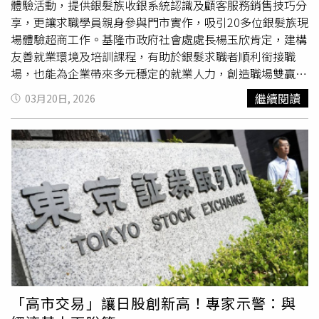
估計出現重大差異。該等已知及未知風險與不確定性包括但
新調整與他人的連結方式。真正的轉變，將來自內在的釋
體驗活動，提供銀髮族收銀系統認識及顧客服務銷售技巧分
不限於研究與開發、監管審批流程、監管機構及其他政府機
放。●天秤座這個星期天秤的感情與合作關係將成為焦點，
享，更讓求職學員親身參與門市實作，吸引20多位銀髮族現
關採取行動之時程、臨床結果、法律及法規變動、產品品
可能會重新思考一段關係的平衡，或遇到需要做出選擇的情
場體驗超商工作。基隆市政府社會處處長楊玉欣肯定，建構
質、病患安全、專利訴訟、合約風險以及對第三方之依賴。
況。適合坦誠溝通，讓關係回到更健康的位置。好的關係，
友善就業環境及培訓課程，有助於銀髮求職者順利銜接職
Leo International Precision Health AG 對於更新該等前瞻
是彼此互相成長。●天蠍座這星期天蠍的工作與生活節奏開
場，也能為企業帶來多元穩定的就業人力，創造職場雙贏。
性聲明，或於未來發展與預期不一致時對其作出修正，概不
始變得忙碌，但也是建立新習慣的好時機。這週很適合重新
基隆市政府𢹂手統一超商建構友善就業環境。（圖片提供／
繼續閱讀
03月20日, 2026
承擔任何義務。本文件既不構成出售要約，亦不構成購買或
調整作息、開始運動或改善
工作流程
，會讓天蠍更有掌控
基隆市政府）零售產業多元發展 銀髮族就業新契機隨著社
認購 LIPH 證券之要約邀請。LIPH 將不進行亦無意進行任
感。穩定的日常生活，就是最強的力量。●射手座這個星期
會變遷及消費者需求的提升，零售業超商的服務內容日趨多
何公開發行證券。本文件及其所載資訊不得在美國、加拿
射手的創造力與戀愛運提升，會更想表達自己、做自己喜歡
元，對於人力需求也日益增加。超商的工作不僅分布廣泛、
大、澳洲、日本或任何其他禁止該等要約或邀請之司法管轄
的事。本週適合發展興趣、約會或投入讓你快樂的事情，能
交通便利，更提供彈性的工時安排與穩定的工作環境，對於
區內或向其境內分發。
量會越來越流動。當射手感受到快樂，世界也會亮起來。●
銀髮族群來說，是一個極具吸引力的就業選擇。透過本次課
摩羯座這週有關於家庭與內在安全感議題浮現，摩羯可能會
程活動，參與者可深入了解門市
工作流程
與實際操作面，為
想整理居家環境，或重新思考與家人的關係。這是一段回到
未來的就業做好準備。活動課程內容豐富且多元，帶領學員
內心、安頓自己的時間，建議讓自己有一個安心的地方。●
親身體驗實際
工作流程
。（圖片提供／基隆市政府）實務培
水瓶座這個星期水瓶的溝通與表達能力將大為提升，適合談
訓扎根 強化職場即戰力本次活動課程內容豐富且多元，涵
合作、寫作、分享想法或短途移動。本週你的靈感將不斷湧
蓋基礎職場認識與適應、門市實作體驗、收銀機及支付系統
現，只要願意說出口，就會有回應與機會。水瓶的聲音，在
培訓、職場應對與服務技巧、顧客服務與銷售技巧，以及職
這一週都將會被聽見。●雙魚座這週有關於財務與自我價值
場環境與安全等主題。課程由專業講師細心講解，並帶領學
「高市交易」讓日股創新高！專家示警：與
議題被啟動，雙魚會開始思考「自己真正的價值是什麼？」
員親身體驗實際
工作流程
，確保學員能充分理解門市運作的