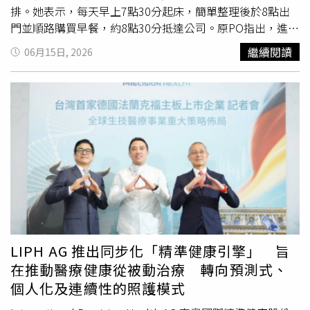
和就業機會。同時，結合職業技能培訓、門店崗位實踐、就
打動彼此。●處女座本週金星正式進入處女座本命宮，人
排。她表示，每天早上7點30分起床，簡單整理後於8點出
業發展指導及兩岸青年交流等多元舉措，進一步打造集學
氣、魅力與好感度明顯提升，是提升形象、拓展人脈的好時
門並順路購買早餐，約8點30分抵達公司。原PO指出，進公
習、實踐、就業於一體的兩岸青年發展平臺，以咖啡為紐
機。水逆則提醒要重新整理朋友圈，有些關係會自然淡去，
司後首先要確認晨會可能討論的資料內容，9點開始參加晨
繼續閱讀
06月15日, 2026
帶，促進兩岸青年相互瞭解、共同成長，為深化兩岸青年交
也會迎來新的合作機會。工作保持耐心，細心將成為你的最
會，同時還得處理電子郵件與手邊工作，經常一路忙到中午
流合作注入更多青春力量。
大優勢。●天秤座本週事業運開始出現新的轉折。水逆可能
11點30分才能抽空吃午餐。下午1點開始，她又得準備後續
讓天秤座
工作流程
反覆修改，但也是重新調整方向的好時
會議所需資料與相關知識內容，期間還要接聽電話、回覆問
機。金星進入心靈宮位後，適合休息、旅行、靜心或安排身
題以及處理各項業務。到了下午4點，則必須著手解決預計
體保養。感情上不必勉強迎合他人，真誠表達自己的需求反
在5點回報的各種狀況與問題。她提到，下午5點30分左右
而更容易獲得理解。●天蠍座本週適合重新規劃未來藍圖。
結束各項會議後，工作其實還沒告一段落。由於許多同事尚
海王星逆行提醒天蠍座調整生活作息與工作方式，避免過度
未離開公司，她會把握時間與不同部門同仁討論工作細節、
消耗自己。金星進入人際宮位之後，社交活動開始增加，也
追蹤進度，希望盡快完成相關事項。直到晚上7點30分左
容易透過朋友獲得新的合作機會。單身者有機會在共同興趣
右，她才有機會靜下心來查案、測試以及整理工作內容。考
或學習場合認識不錯的對象。●射手座本週射手座的工作責
量隔天還得早起上班，因此通常會在晚上9點30分離開公
任開始增加，但也是累積實力的重要時刻。水逆期間與主管
司，約10點返家。回到家後，她會先洗澡、放鬆休息，直到
或合作夥伴的溝通需多確認細節，避免資訊落差。金星進入
凌晨12點30分左右才正式就寢，結束忙碌的一天。貼文曝
LIPH AG 推出同步化「精準健康引擎」 旨
事業宮後，專業能力受到肯定，容易獲得新的曝光機會。感
光後吸引許多網友留言討論，有人表示「終於不是倖存者偏
在推動醫療健康從被動治療 轉向預測式、
情方面多關心另一半的感受。●摩羯座本週合作與伴侶關係
差」、「終於看到一個真實的故事了」、「這生活……」、
個人化及連續性的照護模式
仍是重要課題。水逆可能讓舊合作重新聯繫，也可能需要重
「終於看到一個差的了，不然我在發哥真的氣死」、「太操
新談判條件。金星進入處女座後，旅行、學習與進修運勢提