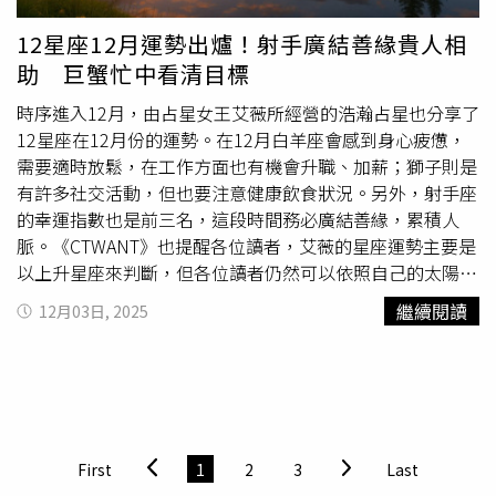
化近視老花矯正方案。（圖片提供／大學眼科）SMILE Pro
緒累積。巨蟹滿月提醒你調整健康、工作壓力與生活節奏，
統，透過需求訪談、介接規格的商討，開發出提升檢察官偵
3.0 Max微創近視雷射，傷口約0.2公分、約筆尖大小，雷射
是重建身心平衡的轉折週。●雙魚座本周由於水星進摩羯讓
辦詐欺案件效能的系統，對於車手及幕後集團的查緝有很大
12星座12月運勢出爐！射手廣結善緣貴人相
精準作用於角膜基質層，透過極小截口取出角膜透鏡，有助
你開始為未來三年的社群、人脈與合作藍圖做規劃。巨蟹滿
的助益，高檢署肯定中信銀行秉持企業社會責任，善用數位
助 巨蟹忙中看清目標
於保留角膜結構完整性，降低乾眼機率；微創、快速、10秒
月點亮戀愛、創作與孩子緣份，某段曖昧或創作計畫將迎來
科技攜手防詐的實際作為。中信銀行董事長陳佳文表示，身
的基礎優勢，及台灣民眾專屬「i精準Cloud」雲端大數據庫
明確方向，是感情與才華的定錨週。◎民俗信仰僅供參考，
為金融機構，中國信託深知打擊金融犯罪、保護民眾資產，
時序進入12月，由占星女王艾薇所經營的浩瀚占星也分享了
雷射參數，協助醫師在定位與規劃上更精準。單眼雷射時間
請勿過度迷信！
是金融機構需要持續努力的範疇，中國信託長期投入資源與
12星座在12月份的運勢。在12月白羊座會感到身心疲憊，
約十秒即可完成，也能減輕患者在術中的緊張感，使整體手
高檢署及各地方檢察署、警政單位合作，運用金融科技提升
需要適時放鬆，在工作方面也有機會升職、加薪；獅子則是
術流程更穩定。接受近視雷射1個多月的中信兄弟應援團長
辦案效率，由中信銀行開發建置的「檢銀打詐平臺」，解決
有許多社交活動，但也要注意健康飲食狀況。另外，射手座
Gary分享，平常在球場上應援，最困擾的就是隱形眼鏡乾
檢察機關在調閱金融資訊上的痛點，將調閱範圍擴及到ATM
的幸運指數也是前三名，這段時間務必廣結善緣，累積人
澀、視線不穩的問題，「手術後恢復速度比想像中快，視線
與分行監視影像、交易紀錄及文件書類共10個項目，將更積
脈。《CTWANT》也提醒各位讀者，艾薇的星座運勢主要是
清楚也很穩定，應援時能更專心，不再分心擔心眼睛的不適
極滿足偵辦需求，也希望藉此再強化中國信託的阻詐實力。
以上升星座來判斷，但各位讀者仍然可以依照自己的太陽星
感。」中信兄弟啦啦隊員瑄也開心分享，身為追求完美的愛
中國信託商業銀行捐贈「檢銀打詐平臺」予臺灣高等檢察
座來做參考喔。上升／太陽白羊座｜幸運指數：
繼續閱讀
12月03日, 2025
美族群，術後還能繼續戴美瞳，讓她超級開心。中信兄弟啦
署，透過金融科技結合司法專業，強化檢銀聯手阻詐力道，
★★★★☆🔸 整體運勢｜在經過蓄積能量的一段時間之
啦隊員莎莎表示，「手術過程比想像中快很多，來不及緊張
協助即早掌握詐騙集團犯罪網絡，守護全民資產安全。（圖
後，生活上將會開始忙碌起來。在月中受到日土四分的影
就結束了，整個過程大概只需要五分鐘，過程中也沒有任何
片提供／中信銀行）以往詐欺犯罪案若需調閱監視影像，從
響，生活上將會受到很大的壓力或匱乏感，或是身體容易感
不適感，應該說根本沒感覺，只要乖乖看著傳說中的綠點點
公文發函、影像篩查剪輯、燒錄光碟後交付檢察官需費時約
覺疲累，你需要適度的運動或踏青舒展身心。🔸 工作運勢
就好。」對於需要高度用眼、講求視覺穩定度的族群而言，
10個工作天，中信銀行捐贈給高檢署的「檢銀打詐平臺」運
｜能力越大，責任越大，這會是你12月的感受！與此同時，
中信啦啦隊員一致認為：微創、安全與 AI導航所累積的臨床
用機器人流程自動化（Robotic Process Automation,
你將有機會接到重大的責任，或是有機會爭取升職或加薪。
First
1
2
3
Last
大數據，讓他們對新科技更安心放心。醫師提醒：術後照護
RPA）全時段自動調閱、人工智慧（Artificial Intelligence,
與此同時，也需要注意與權威人士相處時，要降低衝突發生