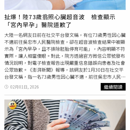
非真正由基本面所驅動。如果你觀察匯率如何變動、經濟表
現如何……其實並沒有特別強勁的因素，足以支撐日股這波
扯爆！陸73歲翁照心臟超音波 檢查顯示
漲勢。」日本政府於去年11月公布的數據顯示，日本經濟在
「宮內早孕」醫院道歉了
截至同年9月的3個月期間按季萎縮0.4%，為6個季度以來首
度出現負成長；按年率計算則萎縮1.8%。與此同時，根據
大陸一名網友日前在社交平台發文稱，有位73歲男性因心臟
國際貨幣基金（International Monetary Fund）數據，日本
不適前往吳忠市人民醫院檢查，卻在超音波檢查結果中被顯
是全球負債最重的國家，2025年債務占國內生產毛額
示為「宮內早孕，且不排除胚胎停育可能」，內容明顯不符
（GDP）比率接近230%。而高市增加財政支出的政策路線
實際，讓人相當傻眼。對此，院方透過官方微信公眾號發布
可能進一步推高債務，例如日本政府於去年11月批准1項超
情況說明，對電子檢查報告出現嚴重信息錯誤向患者及社會
過1,350億美元的財政刺激方案，便意味著需增加借款。
公眾致歉。《澎湃新聞》報導，該網友於1月30日在社交平
Port Shelter的哈里斯表示，當前主導市場的是情緒、流動
台發文稱，指一名73歲男性因心臟不適，前往吳忠市人民醫
性與敘事力量，「我們在其他市場也看過類似情況。」他補
院檢查，不料卻在超音波查結果中被顯示為「宮內早孕，且
繼續閱讀
02月01日, 2026
充，日本並非特例，在全球對股票與人工智慧（AI）相關投
不排除胚胎停育可能」，內容明顯不符實際，引發輿論譁
資的熱情帶動下，許多市場都創下紀錄。美國3大信用評等
然。事件曝光後，院方曾回應將嚴肅對待，並進行核實處
機構之一的「穆迪公司」（Moody’s）資深經濟學家安格
理。事後，院方發布正式通報，指該陳姓患者於1月22日前
里克（Stefan Angrick）也指出，人工智慧熱潮推升全球股
往醫院就診。檢查完成後，醫護人員當場向患者提供了紙質
市，日本股市亦明顯受益。他在接受《CNBC》訪問時表
超音波檢查報告，內容及信息均準確無誤。為方便患者後續
示：「目前情勢看起來略顯脆弱，因為估值是由全球股市熱
線上查詢，醫院於29日上傳電子版檢查報告，但當日醫學影