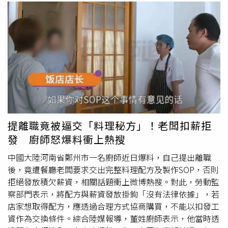
提離職竟被逼交「料理秘方」！老闆扣薪拒
發 廚師怒爆料衝上熱搜
中國大陸河南省鄭州市一名廚師近日爆料，自己提出離職
後，竟遭餐廳老闆要求交出完整料理配方及製作SOP，否則
拒絕發放積欠薪資，相關話題衝上微博熱搜。對此，勞動監
察部門表示，將配方與薪資發放掛鉤「沒有法律依據」，若
店家想取得配方，應透過合理方式協商購買，不能以扣發工
資作為交換條件。綜合陸媒報導，董姓廚師表示，他當時透