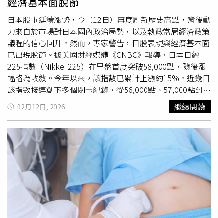
經濟基本面脫節
也可能有新的收入機會。記得肯定自己，才會吸引更好的資
關鍵環節。透過此次培訓與實作，銀髮求職者將獲得寶貴的
源，因為自己本身，就是最珍貴的資產。
實務操作經驗，並能與門市人員互動交流，進一步熟悉未來
日本股市延續漲勢，今（12日）再度刷新歷史高點，背後動
可能的工作環境，提升適應能力。許多過去參與類似課程的
力來自於市場對日本國內政治局勢，以及執政當局經濟政策
學員，成功進入職場，並找到穩定且合適的工作，充分展現
議程的信心回升。然而，專家警告，日股表現與經濟基本面
銀髮族在職場上的價值與潛力。此次課程活動不僅協助銀髮
已出現脫節。據美國財經媒體《CNBC》報導，日本日經
求職者順利銜接職場，也為企業提供穩定且經驗豐富的人力
225指數（Nikkei 225）在早盤首度突破58,000點，隨後漲
資源，創造雙贏局面。基隆市政府社會處楊玉欣處長表示透
幅略為收斂。今年以來，該指數已累計上漲約15%。近幾日
過每一次的課程活動，為銀髮族做好未來就業的準備。（圖
該指數接連創下多個關卡紀錄，從56,000點、57,000點到如
片提供／基隆市政府）持續深耕服務 建構友善就業環境基
今的58,000點。這波行情受到所謂的「高市交易」
繼續閱讀
02月12日, 2026
隆市銀髮人才服務據點長期致力於提升銀髮族的就業機會，
（Takaichi trade）推動，起因於首相高市早苗在8日的眾議
服務對象為年滿55歲以上的求職者。該據點提供民眾求職求
院選舉中取得壓倒性勝利。市場觀察人士表示，由於高市早
才、就業媒合、職涯一對一輔導、技能培訓以及企業端的專
苗在選後獲得強而有力的民意授權，政治樂觀情緒成為本輪
業入場輔導與諮詢服務等。據點服務時間為每週一至週五上
漲勢的重要支柱。股票投資人對更高的政府支出、減稅措
午8時30分至下午5時30分；如需了解更多資訊或有任何疑
施，以及更具主動性的經濟議程前景表示歡迎。不過，分析
問，歡迎撥打服務電話02-24285655。基隆市政府 廣告
師警告，市場熱情可能已領先於日本政策如何籌措資金的清
晰度；此外，日本目前的股市基礎顯得脆弱，容易受到匯率
波動、全球衝擊，以及價格與基本面的脫鉤影響。投資管理
公司「Port Shelter」執行長哈里斯（Richard Harris）指
出，目前市場漲勢難以單純以經濟強度加以合理化：「這並