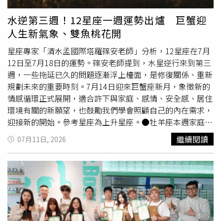
擾你的事情逐漸找到答案，也重新找回信心。太陽進入財帛
宮後，有利收入提升與新的工作機會。感情方面不再反覆猜
水逆第三週！12星座一週運勢出爐 巨蟹迎
測，勇敢表達心意，更容易得到回應。獅子座生日月正式開
人生新氣象、雙魚桃花開
始，太陽回到命宮，將重新成為眾人矚目的焦點。這是一年
當中能量最旺盛的時刻，非常適合開始新的計畫、改變造型
星座專家「清水孟國際塔羅篠安老師」分析，12星座在7月
或設定人生目標。水星順行後，內心壓力逐漸放下，也更能
12日至7月18日的運勢。篠安老師提到，水星逆行來到第三
相信自己的選擇。處女座本週適合放慢腳步整理自己。水星
週，一些拖延已久的問題逐漸浮上檯面，是修復關係、重新
順行讓人際關係開始恢復正常，之前誤會的朋友有機會重新
規劃未來的重要時刻。7月14日迎來巨蟹座新月，象徵新的
聯絡。太陽進入心靈宮位後，需要給自己更多休息時間，也
情感循環正式展開，適合許下與家庭、感情、安全感、居住
適合旅行、閱讀與靜心。保持身心平衡，才能迎接下個月的
環境有關的新願望，也鼓勵我們學會照顧自己的內在需求，
新挑戰。天秤座社交運開始升溫。水星順行後，工作上的合
迎接新的開始。參考星座為上升星座。●牡羊座本週家庭與
作與計畫重新展開，許多等待中的消息也陸續傳來。太陽進
內在情緒成為牡羊座生活重心。巨蟹新月為居家、人際及親
繼續閱讀
07月11日, 2026
入人際宮位，帶來新的朋友圈與團隊合作機會。單身者容易
情帶來新的契機，適合重新整理居住空間或改善家庭關係。
透過朋友介紹認識不錯的對象。天蠍座本週事業開始進入新
水逆第三週也讓過去的誤會逐漸有機會化解。工作方面保持
的發展期。水星順行後，之前停滯的工作終於重新啟動，也
耐心，只要穩定前進，成果將慢慢累積，感情也會因真誠交
有機會獲得主管肯定。太陽進入事業宮，提升領導能力與曝
流而更加靠近。●金牛座本週金牛座溝通能力逐漸提升，巨
光度。感情方面則需要平衡工作與陪伴，不要讓另一半感到
蟹新月帶來新的學習機會，也適合開始新的課程、寫作或規
被忽略。射手座水星順行後，旅行、進修、法律或海外事務
劃短期旅行。水逆仍提醒你確認訊息與合約內容，避免遺漏
逐漸恢復順利。太陽進入獅子座後，整體運勢明顯提升，也
細節。感情方面容易透過聊天拉近距離，單身者有機會因朋