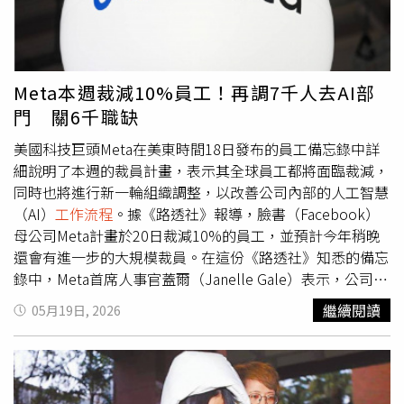
分子診斷及細胞病理學實驗室。公司專注於 AI 輔助影像、
坪數公寓會迎來明顯的增值，不管是出租還是出售都能拿到
液態切片技術及精準腫瘤診斷，旨在支持更早期的癌症檢測
超出預期的收益，副業也會從賺零用錢變成穩定的被動收
與預防醫療健康。Dr PAIN（Wankang Medical Group）–
入。天蠍座：精準投資封神，精準抓到趨勢默默發大財天蠍
整合型復健生態系Dr PAIN 在臺灣、香港及中國營運，透過
座是下半年12星座裡的偏財天花板，木星加持偏財宮，讓妳
Meta本週裁減10%員工！再調7千人去AI部
不斷擴展的診所網絡，提供多學科復健及疼痛管理服務，整
的洞察力和投資敏銳度直接拉滿。上半年默默蟄伏佈局的長
門 關6千職缺
合物理治療、脊骨神經醫學服務、中醫（TCM）及 AI 賦能
線投資，下半年會迎來噴發式回報，甚至會因為看準小眾市
診斷。這些公司共同構成一套相互連結的醫療健康基礎設
場的輕資產創業或股權投資，拿到遠超常人的收益；在職場
美國科技巨頭Meta在美東時間18日發布的員工備忘錄中詳
施，旨在支持病患橫跨完整醫療健康旅程 – 從初步篩檢與預
上，妳的人脈資源全面變現，行業話語權拉滿，正財收入直
細說明了本週的裁員計畫，表示其全球員工都將面臨裁減，
測式診斷，到 AI 引導照護管理、個人化介入、臨床驗證，
接從賺辛苦錢變成系統化躺賺，那些別人不知道的賺錢內幕
同時也將進行新一輪組織調整，以改善公司內部的人工智慧
以及透過與保險公司合作建立的整合型給付模式。新投資管
商機，都能被妳精準轉化為真金白銀。（圖／取自
（AI）
工作流程
。據《路透社》報導，臉書（Facebook）
線與策略性擴張，作為下一階段成長的一部分，LIPH AG 正
PEXELS）摩羯座：專業能力全面兌現，細水長流實現被動
母公司Meta計畫於20日裁減10%的員工，並預計今年稍晚
準備引入第二批分布於亞洲及歐洲的策略性醫療健康與科技
收入摩羯座在2026下半年終於擺脫了過去三年的壓抑，土
還會有進一步的大規模裁員。在這份《路透社》知悉的備忘
資產，涵蓋預防照護診所、美容診所、醫療健康平台，以及
星徹底離開命宮，迎來真正的收穫年！妳在專業領域裡的深
錄中，Meta首席人事官蓋爾（Janelle Gale）表示，公司計
生物科技與醫療產品業務。這九項擬議資產合計 EBITDA 介
耕和積累會一次性兌現，不僅能拿到業界龍頭企業的高薪邀
畫將7,000名員工轉調至與AI
工作流程
相關的新計畫，並裁
繼續閱讀
05月19日, 2026
於 5,000 萬至 6,000 萬歐元之間，主要來自二〇二五財政年
約，擔任技術研發或管理要職，還能享有豐厚的專案分紅；
撤管理職位，此外，「許多領導人還將宣布組織架構調
度，反映計畫擴張投資組合的規模及盈利潛力。本次計畫擴
偏財方面，摩羯座向來追求的細水長流也有了回報，之前在
整。」蓋爾寫道：「當組織領導人推動這些變革時，許多人
張中的首項資產，是擬收購日本公司 Funnel Ad Inc. 的全部
資產配置、定期定額或專利版權上的佈局，會像滾雪球一樣
已經將AI原生設計原則納入新的組織結構。我們現在已經進
股份，預估收購價格約為 4,800萬歐元。LIPH AG 相信，醫
帶來穩定的被動收入，真正實現錢生錢。（圖／取自
入一個階段，許多組織可以以更扁平的結構運作，形成更小