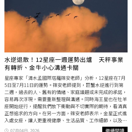
工作任務或升遷機會。水逆提醒重要文件及合作細節務必再
蔡旺庭專程來到現場，與臺灣青年面對面交流，分享自己多
次確認。感情方面因工作忙碌容易忽略另一半，多花些時間
年深耕消費產業與品牌創新的豐富經驗，更傾聽臺灣年輕人
陪伴，將有助於感情升溫。●天蠍座本週天蠍座適合拓展視
的想法，為他們跨海逐夢的勇氣點贊，他鼓勵臺灣年輕人要
野與重新規劃人生藍圖。巨蟹新月帶來學習、旅行與進修的
勇於嘗試，從過去走馬觀花看一看，升級為深度實戰體驗，
新機會，也可能開始新的計畫。水逆讓舊有目標重新調整，
把握兩岸交流帶來的發展機會。旺旺旗下邦德咖啡館攜手上
更符合現在的需求。感情方面共同成長比浪漫更重要，彼此
海市台協，全方位賦能臺灣青年職場新體驗。（圖片提供／
支持將讓關係更加穩固。●射手座本週射手座共享資源與財
邦德咖啡館）蔡旺庭表示："年輕人最重要的是開闊自己的
務議題受到關注。巨蟹新月有助於整理保險、投資、貸款或
視野。希望大家通過這次體驗，不只是學會做一杯咖啡，更
水逆退散！12星座一週運勢出爐 天秤事業
共同財務，也適合放下對金錢的焦慮。水逆期間避免倉促簽
能從產品製作、門店運營、顧客服務，到供應鏈管理、數位
有轉折、金牛小心溝通卡關
署合約。感情方面願意分享脆弱的一面，將讓彼此建立更深
化運營等方面，全面瞭解一家企業的運作邏輯，親身感受大
的信任感。●摩羯座本週摩羯座合作與伴侶關係迎來新的開
陸成熟的供應鏈體系、產業體系和消費市場。中國大陸擁有
星座專家「清水孟國際塔羅篠安老師」分析，12星座在7月
始。巨蟹新月落入對宮，單身者有望認識值得發展的新對
龐大的市場規模和廣闊的發展機遇，希望邦德咖啡館能夠幫
5日至7月11日的運勢。篠安老師提到，巨蟹水逆進行到第
象，有伴者則適合重新建立相處模式。水逆讓舊合作再次出
助更多臺灣青年深入瞭解大陸，在這裡找到屬於自己的發展
二週，過去的人、舊有的情緒、家庭議題或未完成的承諾，
現，也提醒耐心溝通。工作上團隊合作將比單打獨鬥更容易
方向和人生舞臺。"旺旺旗下邦德咖啡館攜手上海市台協，
容易再次浮現，需要重新整理與溝通。同時海王星也在牡羊
成功。●水瓶座本週水瓶座工作與健康將是生活重點。巨蟹
全方位賦能臺灣青年職場新體驗。（圖片提供／邦德咖啡
座開始逆行，提醒我們放下衝動與不切實際的期待，看清真
新月鼓勵你重新安排作息、改善飲食及運動習慣，也適合開
館）作為體驗計畫的重要內容，邦德咖啡館還安排專業咖啡
正想追求的方向。在另一方面，篠安老師表示，金星正式進
始新的健康計畫。水逆讓
工作流程
反覆調整，但只要細心處
師開展系統培訓，帶領學員學習品牌首創的現萃咖啡果皮咖
入處女座，讓人更重視健康、生活品質、工作細節，以及一
理，問題都能迎刃而解。感情方面多從生活細節關心對方，
啡製作工藝。從咖啡果皮風味品鑒，到冰滴現萃技術實踐，
段關係是否真正值得長久經營。●牡羊座本週容易重新思考
繼續閱讀
07月04日, 2026