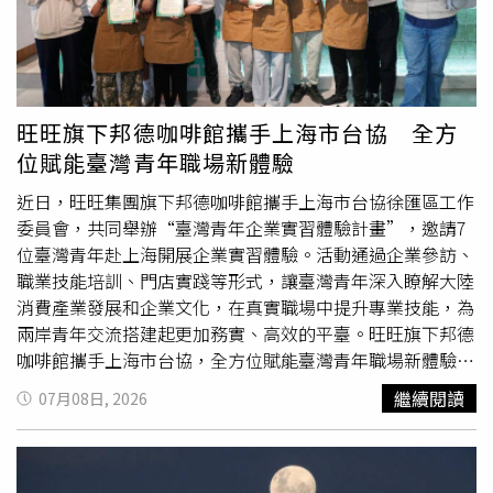
讓你重新燃起冒險精神。適合安排旅行、學習新技能或規劃
友介紹而認識談得來的新對象。●雙子座本週雙子座財務將
未來目標。感情方面因共同理想而更加靠近。摩羯座本週共
迎來新的規劃方向。巨蟹新月有助於重新建立收入目標，也
同財務與合作開始回到正軌。之前延遲的貸款、保險、投資
適合整理帳務、規劃預算與理財。水逆期間仍需避免衝動消
或資金問題有望逐步解決。太陽進入獅子座後，也讓你開始
費與重複購買。工作上你的專業逐漸受到肯定，只要保持細
重新整理內在情緒，放下不必要的壓力。感情方面更加願意
心，將有望迎來新的合作與收入來源。●巨蟹座本週是屬於
旺旺旗下邦德咖啡館攜手上海市台協 全方
坦承自己的真實感受。水瓶座水星順行讓伴侶、合作關係恢
巨蟹座的全新開始。巨蟹新月落在你的命宮，象徵新的十二
位賦能臺灣青年職場新體驗
復穩定，之前反覆討論的事情終於能夠達成共識。太陽進入
個月正式展開，非常適合設定人生新目標、改變形象、培養
對宮獅子座，單身者桃花運明顯提升，也容易遇見欣賞自己
新習慣。水逆也提醒你放慢腳步，先完成未竟事項再迎接新
近日，旺旺集團旗下邦德咖啡館攜手上海市台協徐匯區工作
的人。有伴侶者適合重新規劃兩人的共同未來。雙魚座本週
的挑戰。感情運回升，勇敢表達真心，將收穫更多支持與溫
委員會，共同舉辦“臺灣青年企業實習體驗計畫”，邀請7
工作效率逐漸提升，之前混亂的
工作流程
開始恢復正常。太
暖。●獅子座本週獅子座適合讓自己沉澱休息，重新整理內
位臺灣青年赴上海開展企業實習體驗。活動通過企業參訪、
陽進入健康宮位，提醒你重新建立規律生活與運動習慣。感
心的壓力。巨蟹新月帶來療癒與放下的能量，許多困擾將逐
職業技能培訓、門店實踐等形式，讓臺灣青年深入瞭解大陸
情方面則因生活步調穩定而更加安心。保持良好的作息，將
漸找到答案。工作上不宜急著做重大決策，先觀察情勢更有
消費產業發展和企業文化，在真實職場中提升專業技能，為
讓整體運勢持續上升。
利。感情方面別把所有責任都攬在自己身上，適時傾訴反而
兩岸青年交流搭建起更加務實、高效的平臺。旺旺旗下邦德
能讓彼此更理解。●處女座本週處女座人際運持續升溫。巨
咖啡館攜手上海市台協，全方位賦能臺灣青年職場新體驗。
蟹新月為你帶來新的朋友圈與合作機會，也適合加入社團、
（圖片提供／邦德咖啡館）作為本次活動的主辦方，邦德咖
繼續閱讀
07月08日, 2026
課程或拓展人脈。水逆第三週則讓舊朋友重新聯繫，或有過
啡館圍繞“學習+實踐”精心設計體驗內容。學員們首先走
去的合作再次展開。感情方面容易從朋友慢慢發展成更深厚
進旺旺集團總部，近距離瞭解大陸消費品牌的發展歷程、創
的關係，值得期待。●天秤座本週天秤座事業將迎來新的發
新理念及企業文化，對大陸消費市場和產業發展有了更加直
展契機。巨蟹新月讓你開始思考未來方向，也可能迎來新的
觀的認識。活動期間，旺旺集團總經理、邦德咖啡館創始人