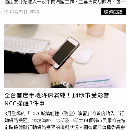
過朋友介紹進入一家牛肉湯館工作，主要負責胡辣湯、包子
及粥品製作。入職時，雙方約定僅需負責固定品項，但營業
繼續閱讀
07月22日, 2026
後店家陸續增加滷麵等餐點，且供應時段延長至午、晚餐，
工作量大幅增加，早已超出當初三名廚師所能負荷，因此決
定提出離職。沒想到，老闆卻要求他留下所有產品的標準作
業流程（SOP），包括食材配方、用量、製作步驟，甚至精
確到每項原料的克數。董男認為，這等同要求交出自己的料
理秘方，拒絕無償提供。董男表示，雙方簽約時從未約定離
職需交出配方，若店家希望取得相關技術，應另外協商購
買，而非將薪資與技術綁在一起，且目前店家仍積欠自己超
過一個月、約人民幣1萬多元薪資（約新台幣4萬元）。對
此，店家則回應，要求建立SOP並非為了取得「秘方」，而
是希望標準化製程，確保菜色品質一致，即使有廚師請假，
其他人也能依照流程完成相同口味，店內其他
工作流程
也都
全台首度手機降速演練！14縣市受影響
有標準化管理。由於雙方無法達成共識，董男向當地勞動監
NCC提醒3件事
察部門申訴。勞動監察部門表示，將配方與薪資發放掛鉤
「沒有法律依據」，若店家想取得配方，應透過合理方式協
8月登場的「2026城鎮韌性（防空）演習」將首度納入「行
商購買，不能以扣發工資作為交換條件，後續將介入協調。
動網路受阻」情境演練，北部及中部共14個縣市民眾將在指
事件曝光後，不少網友認為，工資屬於勞工依法應得報酬，
定時段體驗行動網路受限的模擬狀況。國家通訊傳播委員會