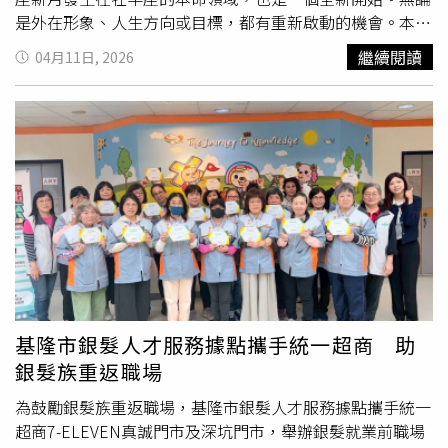
性；• 介入方案將變得更加個人化；• AI 將持續優化病患
是外在形象、人生方向或目標，都有重新啟動的機會。本週
路徑；• 健康管理、診斷及治療將融合為整合型的終身醫
牡羊特別有衝勁，也容易做出快速決定，建議在行動前多一
繼續閱讀
04月11日, 2026
療健康管理系統。羅旭華教授／博士補充表示：「醫療健康
點覺察，會讓人走得更穩更遠。●金牛座這週比較偏向內在
的未來，將建立在能夠隨著每一次病患互動而持續學習、個
整理期，情緒與潛意識訊息會變得明顯。金牛可能會想暫時
人化並演進的智慧型生態系之上。我們的目標，就是協助建
遠離人群，給自己一點空間，好好休息與沉澱。適合冥想、
立這樣的未來。」關於 Leo International Precision Health
療癒或整理過去未完成的情緒。慢下來，也是為了更清楚前
AG（李奧國際精準健康）Leo International Precision
進方向。●雙子座這星期人際與社群運勢提升，容易認識新
Health AG（李奧國際精準健康，以下簡稱「LIPH」，股票
朋友或接觸不同領域的人。本週雙子適合多參與聚會或經營
代號：LEOW）是一家致力於打造全球整合型AI驅動醫療健
社群，會有意想不到的機會出現，想法也更容易被看見與認
康生態系的控股公司。LIPH 策略性聚焦於醫療健康服務、
同。而雙子的連結，正在帶來機會●巨蟹座這星期有關於事
醫療科技、健康科技及生物科技領域中的 AI 驅動精準健康
業與目標宮位被啟動，巨蟹會開始思考自己的定位與未來方
資產，為投資人提供進入持續擴張的亞洲及全球醫療健康與
向。本週可能會有新的責任或機會出現，雖然壓力增加，同
生命科學市場之機會。透過重組資產，LIPH 整合科技、數
時也是被肯定的時刻。勇敢承擔，就會被看見。●獅子座這
據與營運，以加速醫療成果及投資組合表現。如需更多資
個星期獅子的視野正在打開，適合學習新知、規劃旅行或思
基隆市銀髮人才服務據點攜手統一超商 助
訊，請參閱公司網站。本新聞稿可能包含前瞻性聲明與資
考更長遠的未來方向。獅子會開始想要跳脫原本的框架，追
銀髮族重返職場
訊，該等內容係基於 LIPH 目前之預期及若干假設。各種已
求更大的舞台。可以試著走出去，世界將會回應。●處女座
知及未知風險、不確定性及其他因素，均可能導致公司未來
這週處女容易觸碰到較深層的情緒與關係議題，特別是關於
為鼓勵銀髮族重返職場，基隆市銀髮人才服務據點攜手統一
實際業績、財務狀況、營運表現、產品開發進程與本文所述
信任、金錢或親密關係。本星期也適合誠實面對內在，也重
超商7-ELEVEN真誠門市及深坑門市，舉辦銀髮就業前職場