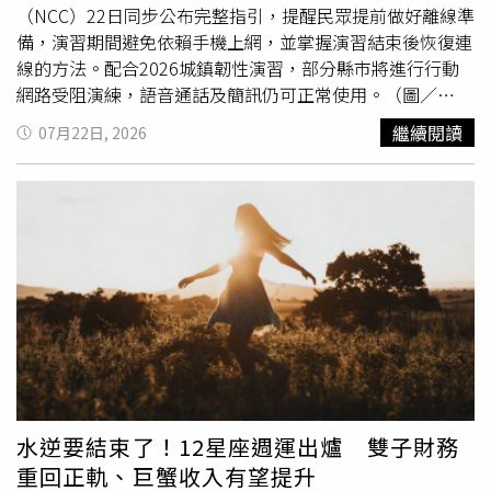
不能拿來交換個人技術，「想買配方可以談，但不能扣薪逼
（NCC）22日同步公布完整指引，提醒民眾提前做好離線準
人交出手藝」。也有部分網友認為，若配方是在公司提供資
備，演習期間避免依賴手機上網，並掌握演習結束後恢復連
源下研發完成，歸屬權仍應依契約及實際情況認定。律師指
線的方法。配合2026城鎮韌性演習，部分縣市將進行行動
出，若配方屬於企業商業秘密，且勞動契約或保密協議已有
網路受阻演練，語音通話及簡訊仍可正常使用。（圖／
明確約定，員工離職時確實有保密及返還相關文件的義務；
NCC，下同）NCC表示，此次演練是模擬戰爭或重大災害發
繼續閱讀
07月22日, 2026
但若只是廚師個人累積的烹飪技巧或業界普遍做法，餐廳則
生時，行動通訊受到影響的情境，演習時間為30分鐘。屆時
無權要求交出，更不得以扣薪作為要脅。若遭遇類似情況，
手機行動上網功能將受到限制，民眾主要可使用語音通話及
勞工可向勞動主管機關申訴、申請勞動仲裁，依法追討遭積
簡訊服務與外界聯繫；至於市話等固網服務不受影響，
欠的薪資。
110、119等緊急報案電話及災防告警細胞廣播（CBS）也
都能正常運作，不會因演習中斷。NCC公布演習期間行動網
路應變措施，提醒民眾善用語音通話與簡訊聯繫。演練將分
兩梯次實施，中部地區預定8月10日下午2時30分至3時舉
行，涵蓋苗栗縣、台中市、彰化縣、南投縣、雲林縣、嘉義
縣及嘉義市；北部則於8月13日下午2時30分至3時進行，包
括台北市、新北市、基隆市、桃園市、新竹縣、新竹市及宜
蘭縣。為降低演習帶來的不便，NCC提醒民眾把握三項原
則，包括避免在演習時段利用手機處理重要公務或交易、需
水逆要結束了！12星座週運出爐 雙子財務
要上網時優先改用固網，以及減少非必要的網路使用，以免
重回正軌、巨蟹收入有望提升
影響演習成效，也能提早適應行動網路受限時的應變方式。