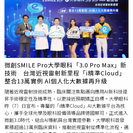
溫幅度可能高於目前預期，實質利率逐步上升，日圓將升
新領域。感情上容易有遠距、異國、理念型對象出現。雙子
值。安格里克亦預期日圓將走強，「市場預期中期內日圓應
座會開始處理一筆重要的金錢、合作或債務問題。摩羯新月
會升值，屆時股市估值將略為回落。」他也警告，匯率正常
讓你正視風險與責任，而水瓶能量會帶來新的投資想法與資
化可能「大幅削弱目前的股市水準。」然而，這並不意味日
源機會。財務上適合重新分配資金與帳務結構。感情方面會
本股市的榮景毫無持續力。專家指出，近年來的結構性改
因真心話而更靠近，也可能結束不再合拍的連結。巨蟹座關
革，特別是在公司治理、資本效率與股東回報方面，已提供
係是本週最大主題。摩羯新月讓你重新檢視伴侶與合作關係
持久的成長基礎。企業加大股票回購、解除交叉持股，並更
的界線與責任，水瓶群星會讓你開始渴望更自由、更平等的
積極提升股東權益報酬率（ROE），這一轉變亦受到東京證
互動模式。適合重新談規則、談未來。單身者容易遇到思想
券交易所鼓勵。部分資產管理機構認為，只要市場預期得以
特別、個性獨立的人。獅子座生活節奏開始改變。摩羯新月
微創SMILE Pro大學眼科「3.0 Pro Max」新
實現，日本企業基本面仍大致具支撐力。瑞士聯合私人銀行
讓你重新調整
工作流程
、健康與作息，而水瓶能量會帶來新
技術 台灣近視雷射新里程「i精準Cloud」
（Union Bancaire Privée）投資組合經理祖海爾（Zuhair
的合作夥伴與工作模式。適合換工作方式、嘗試自由接案或
整合13萬實例 Al個人化大數據再升級
Khan）表示，若強而穩定的政府能為市場帶來信心，這波
彈性制度。感情上容易在工作場合或朋友圈中擦出火花。處
漲勢在一定程度上是「真實的」。但他警告，價格已反映尚
女座這週是創作、戀愛、舞台感重新被打開的一週。摩羯新
隨著近視雷射技術成熟，臨床關注焦點邁向應用AI新科技提
未落實的進展，「市場已提前反映某些尚未發生的事」，包
月幫忙清理過去的不安與自我懷疑，水瓶能量會讓你敢嘗試
昇手術穩定性及精準性，以更接近預期矯正目標。大學眼科
括資產出售、股票回購與利潤率提升的預期，這使市場幾乎
新風格、新企劃、新曝光方式。非常適合發表作品、新專
昨（7）日宣布，專屬的「i精準Cloud」AI大數據平台為核
沒有失望空間，「若改善步伐放緩，仍存在下行風險。」
案。感情運明顯升溫，有突然心動、閃電互動的可能。天秤
心，攜手全球光學及眼科設備領導品牌德國蔡司，正式進入
座會開始重新定義「家」與「安全感」。摩羯新月讓你處理
微創3.0時代，結合AI導航與台灣實證參數，大學眼科首發
居住、家庭或情緒根基問題，水瓶能量會讓你想打造更自
累積超過13萬例臨床資料，推動近視雷射從標準化流程，邁