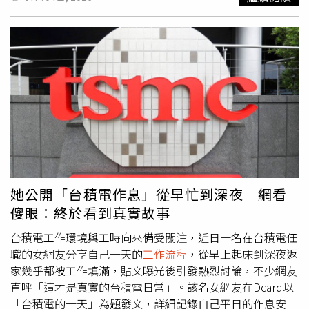
更能累積幸福感。●雙魚座本週雙魚座創造力與戀愛運持續
學員們在專業指導下親手完成一杯杯充滿果香的特色咖啡，
工作的方向與生活步調。海王星在本命宮位開始逆行，讓你
提升。巨蟹新月帶來新的戀情、新作品或新的興趣發展，適
不僅掌握了專業技能，也深入瞭解了邦德咖啡館堅持產品創
開始看見過去忽略的盲點，也可能重新檢視自己的目標是否
合勇敢展現自己的才華。水逆讓舊情緒逐漸釋放，也可能重
新、宣導綠色可持續發展的品牌理念。完成培訓後，7位臺
仍符合現在的自己。金星進入處女座後，有利改善工作效
新思考感情方向。保持真誠與耐心，將迎來更多令人開心的
灣青年還正式走進上海多家邦德咖啡館門店，化身咖啡師參
率、調整健康習慣。●金牛座本週創意與戀愛運逐漸升溫。
好消息。◎民俗信仰僅供參考，請勿過度迷信！
與真實運營實踐。從飲品製作、顧客服務到門店運營管理，
金星進入處女座後，帶來更多桃花與表現機會，也適合培養
沉浸式體驗大陸服務行業的
工作流程
，在實踐中積累職業經
新的興趣。水逆期間與朋友、兄弟姊妹的溝通容易出現誤
驗，也進一步感受大陸消費市場的活力與發展機遇。旺旺旗
解，重要訊息務必再次確認。財務方面避免因一時心動而衝
下邦德咖啡館攜手上海市台協，全方位賦能臺灣青年職場新
動消費。●雙子座水星逆行提醒雙子座重新整理財務與價值
體驗。（圖片提供／邦德咖啡館）參與體驗的臺灣青年紛紛
觀，過去延遲的款項、合約或收入問題，有機會再次處理。
表示，此次實習不僅學習了專業技能，更切身感受到大陸企
金星進入家庭宮位，適合改善居家環境、陪伴家人，也可能
業開放包容的工作氛圍和蓬勃發展的市場環境，為未來職業
添購生活用品。工作節奏雖然忙碌，但只要按部就班，就能
規劃帶來了更多新的思考，也期待未來能夠繼續參與兩岸交
逐漸看見成果。●巨蟹座水星逆行仍落在巨蟹座本命宮，本
她公開「台積電作息」從早忙到深夜 網看
流合作。旺旺旗下邦德咖啡館攜手上海市台協，全方位賦能
週容易反覆思考過去的人際、感情與人生選擇。重要決定不
傻眼：終於看到真實故事
臺灣青年職場新體驗。（圖片提供／邦德咖啡館）近年來，
宜急於下結論，多給自己一些觀察時間。本週學習運、考試
邦德咖啡館持續發揮品牌平臺優勢，積極探索兩岸青年交流
運及短程旅行運提升，適合進修、寫作，也有助於改善與家
台積電工作環境與工時向來備受關注，近日一名在台積電任
新模式。自2024年8月首店開業以來，邦德咖啡館已發展近
人的溝通品質。●獅子座本週適合放慢腳步，整理內心累積
職的女網友分享自己一天的
工作流程
，從早上起床到深夜返
百家門店，並提出未來三年突破1000家門店的發展目標。
已久的壓力。海王星逆行讓獅子座重新思考未來方向，不必
家幾乎都被工作填滿，貼文曝光後引發熱烈討論，不少網友
隨著品牌快速擴張，對咖啡師、店長、運營管理等各類人才
急著證明自己。金星進入財帛宮後，收入機會增加，也容易
直呼「這才是真實的台積電日常」。該名女網友在Dcard以
的需求持續增長，也將為兩岸青年提供更加廣闊的發展空間
因專業受到肯定。感情方面重視實際陪伴，比甜言蜜語更能
「台積電的一天」為題發文，詳細記錄自己平日的作息安