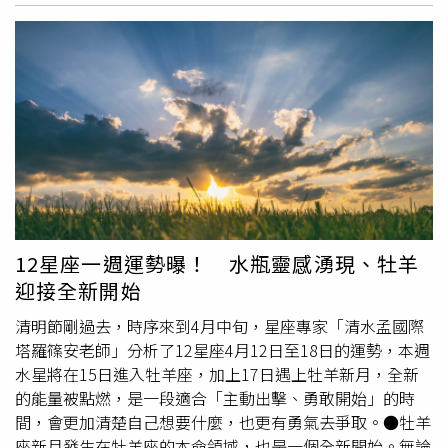
患互動都有潛力成為學習、個人化及價值創造的來源。這正
調目的地之一，並在博斯沃思先前的公告中被提及，該部門
言，透過司法調查，他們得知保母的惡行，也對於孩子所承
是我們相信精準醫療健康能夠變得更具預測性、更具適應性
將負責衡量AI代理開發中的生產力與數據分析。蓋爾補充，
受的折磨與苦痛深感悲痛與不捨，過去2年來兒福不斷省
及更具規模化能力的方式。」創造跨功能協同維度作為未來
另1個名為企業解決方案（Enterprise Solutions）的新計畫
思，若當時在服務流程與督導管理制度有所不同，是否就可
展望LIPH AG 相信，醫療健康領域最重要的長期機遇之一，
細節將於稍後公布。這些變動已在Meta內部引發員工反
以早一點識破保母的謊言，發現孩子遭受虐待的處境。兒福
在於創造能夠產生複合式智能優勢的整合型數據生態系。公
彈，員工透過公司辦公室張貼傳單，以及在內部通訊平台
聯盟提到，經2年間全面檢視，也修正涵蓋超過 25 種服務
司相信，具意義的價值創造可來自多項協同維度：• amiko
Workplace上發文以表達抗議。目前已有超過1,000名員工
的
工作流程
，其中最關鍵的包括風險複判、異狀評估以及兒
AI 與 Pathomics Health 之間的研究與應用連結；• 橫跨六
連署請願，反對在訓練Meta人工智慧模型時導入滑鼠追蹤
虐辨識。兒福聯盟說，若為中高風險案件，將指派督導、主
家資產公司的多模態數據反饋迴路；• 透過 Dr. PAIN、
軟體，該技術被用來模仿人類如何與電腦互動。另有員工公
管或資深社工陪伴第一線社工一同訪視個案，降低個人主觀
UHO Wellness 及 Renhe Biotech 實現跨通路銷售分發；•
開與公司高層交鋒，批評高層忽視對隱私問題的疑慮，並在
判斷的偏誤；6歲以下兒童的案件，則指派直屬主管以外的
從亞太地區向德國及歐盟市場進行地理複製；• 以
《路透社》首次報導裁員後的整整1個月內，對裁員計畫保
第2位資深社工人員進行風險複判與處遇方向討論。兒福聯
Pathomics Health 及整個投資組合服務為基礎的保險變現
持沉默。
盟表示，孩子受傷或有異狀時，將由兩位主管一起判斷風險
12星座一週運勢曝！ 水瓶靈感湧現、牡羊
能力；• AI 營運效率，尤其是在 amiko AI 能夠支持診所網
及處遇方式，必要時請外部專家，如醫師協助判斷；現在兒
迎接全新開始
絡中的分診及
工作流程
優化之處。此一互聯互通的方法，有
盟的每一位社工都定期接受兒虐辨識訓練，確保敏銳度。對
潛力創造一項不斷複合的競爭護城河，令單一供應商或單一
於法院一審判決的結果，兒福聯盟為此感到無比沉重，「遺
清明節剛過去，時序來到4月中旬，星座專家「清水孟國際
解決方案型醫療健康公司難以複製。此外，LIPH AG 於法蘭
憾社會安全網的破碎，最後由第一線社工個人承擔全責。」
塔羅篠安老師」分析了12星座4月12日至18日的運勢，本週
克福證券交易所的上市地位，為將亞太精準醫療健康創新擴
兒盟將尊重當事社工和律師是否上訴的決定，陪社工走接下
水星將在15日進入牡羊座，加上17日遇上牡羊新月，全新
展至歐洲資本市場、醫療健康體系及跨境臨床生態系提供了
來的每一步，並會帶著這份警惕，繼續深耕服務每個孩子。
的能量被點燃，是一段適合「主動出擊、勇敢開始」的時
策略性門戶。LIPH AG 相信，醫療健康正轉向一個未來，其
兒福聯盟聲明。（圖／翻攝自臉書／兒福聯盟─孩子的守護
間，會更加清楚自己想要什麼，也更有勇氣去爭取。●牡羊
中：• 疾病能夠更早被識別；• 醫療健康將日益具備預測
者）
座新月發生在牡羊座的本命領域，也是一個全新開始。無論