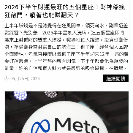
立單一公司，而是在打造一個整合型生態系，讓每家公司都
2026下半年財運最旺的五個星座！財神爺瘋
能強化其他公司，釋放協同效益，並放大整個投資組合的價
狂敲門，躺著也能賺翻天？
值創造能力。」LIPH AG 的生態系匯聚了於二〇二五年十二
月收購的六家策略性投資組合公司，涵蓋 AI 醫療健康、精
上半年賺錢是不是總覺得在逆風開車，領死薪水、副業還差
準診斷、分子病理、功能性營養補充品、預防健康及長壽科
點踩雷？先別急！2026半年星象大洗牌，這五個星座即將
學。除各自具備的獨立價值、競爭優勢與成長潛力外，這些
迎來正財偏財的雙重大爆發，職場地位大躍進，投資也翻倍
資產亦被策略性定位為整合型精準醫療健康生態系中的互補
賺，準備翻身當財富自由的航海王！獅子座：經營個人品牌
性構件，旨在創造跨平台協同效益、長期價值創造及可規模
全面變現，名氣直接變財氣獅子座下半年迎來12年一遇的黃
化的醫療健康整合能力。這些資產包括：amiko AI – AI 驅動
金好運週期，上半年熬的所有悶氣，下半年都會化為爆發的
生物醫學智能總部位於臺灣的 amiko AI 正在開發一個「AI
能量！妳的自信和個人魅力就是最強的吸金磁鐵，在職場上
共同科學家」（AI Co-Scientist）平台，聚焦於生物醫學推
不僅有晉升加薪的機會，高薪挖角也會主動找上門；更厲害
繼續閱讀
05月25日, 2026
理、本體論驅動的 AI 系統及 AI 輔助藥物發現。其技術旨在
的是偏財運勢，跨界合作的機會不斷，身邊的貴人會主動給
加速科學發現、精準診斷及 AI 驅動的醫療健康協調。
妳送企劃、送資源，哪怕是隨手參與的抽獎都能有意外驚
Pathomics Health – 精準診斷與數位健康總部位於新加坡的
喜。（圖／取自PEXELS）金牛座：職場正財全面爆發，長
Pathomics Health 在東南亞提供精準腫瘤診斷、預測性風
線投資迎來超額回報身為人間存錢筒的金牛座，下半年金星
險分析及 AI 驅動數位健康管理平台。其 PathGene 及 P7
與天王星在財帛宮交匯，之前默默深耕的專業實力和口碑，
Health 平台支援基因組分析、分子診斷及連續性健康管
終於要被真正有實力的頂級客戶看見。正財方面表現極為亮
理。Danner Laboratory – 臨床驗證與液態切片Danner
眼，本職工作的薪資漲幅驚人，還會有額外的績效獎金與專
Laboratory 是一家總部位於美國加州、並通過 CLIA 認證的
案分紅進帳；偏財運同樣不遑多讓，過去佈局的不動產、小