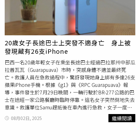
20歲女子長途巴士上突發不適身亡 身上被
發現藏有26支iPhone
巴西一名20歲年輕女子在乘坐長途巴士經過巴拉那州中部瓜
拉普瓦瓦（Guarapuava）市時，突感身體不適並最終死
亡。救護人員在急救過程中，驚訝發現她身上綁有多達26支
蘋果iPhone手機。根據《g1》與《RPC Guarapuava》報
導，事件發生於7月29日晚間，一輛行駛於BR-277公路的巴
士在途經一家公路餐廳時臨時停靠。這名女子突然倒地失去
意識。救護單位Samu趕抵後在車內進行急救，女子一度恢
復意識，但隨即發生心肺驟停，最終搶救無效，於現場宣告
繼續閱讀
08月02日, 2025
死亡。另據當地軍警（PM-PR）通報，女子當時出現呼吸困
難情形，急救單位Samu到場後於車內進行初步處置。她一
度清醒，但出現類似癲癇後遺症的症狀，並在不久後心肺驟