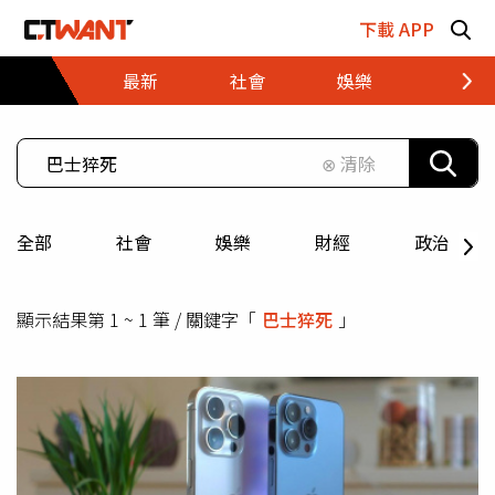
跳至主要內容區塊
下載 APP
最新
社會
娛樂
財經
⊗ 清除
全部
社會
娛樂
財經
政治
顯示結果第 1 ~ 1 筆 / 關鍵字「
巴士猝死
」