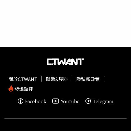
停。儘管醫療人員嘗試進行長達45分鐘的心肺復甦急救，仍
未能挽回她的性命，女子當場死亡。在急救過程中，救護人
員發現女子身上有多個以膠帶綑綁的包裹，醫護人員拆開後
赫然發現內容為26支蘋果iPhone手機。後續軍警單位（PM-
PR）與巴拉那州警方到場確認，部分手機為翻新機型，並
非全新產品。據了解，女子搭乘的巴士自伊瓜蘇市出發，目
的地為聖保羅市，警方初步研判她可能涉及走私活動。雖然
現場並未發現毒品，但女子的行李中有數瓶酒精飲品，目前
已一併扣押送驗。根據報導，她是在車上出現癲癇樣症狀與
呼吸困難，最終引發心肺衰竭。女子的身份尚未正式對外公
布，案件仍由瓜拉普瓦瓦市警方與法醫單位聯合調查。調查
關於CTWANT
聯繫&爆料
隱私權政策
方向將針對手機來源及她是否涉及走私活動展開後續釐清。
警方在死者身上查獲26支iPhone手機，懷疑涉及走私，目
發燒熱搜
前案件正由巴拉那州民警調查中。（圖／翻攝自X）
Facebook
Youtube
Telegram