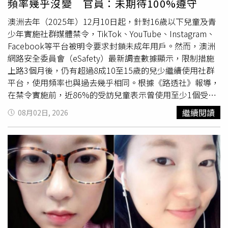
頻率幾乎沒變 官員：未期待100%遵守
澳洲去年（2025年）12月10日起，針對16歲以下兒童及青
少年實施社群媒體禁令，TikTok、YouTube、Instagram、
Facebook等平台被明令要求封鎖未成年用戶。然而，澳洲
網路安全委員會（eSafety）最新調查數據顯示，限制措施
上路3個月後，仍有超過8成10至15歲的兒少繼續使用社群
平台，使用頻率也與過去幾乎相同。根據《路透社》報導，
在禁令實施前，近86%的受訪兒童表示曾使用至少1個受限
制的平台，而在今年3月再次調查，發現比例仍高於81%；
繼續閱讀
08月02日, 2026
每天或更頻繁地使用社群平台的兒少，只從禁令前的60%略
降至58%。報導指出，擁有社群
帳號
的兒童比例自52%減少
為42%，受訪兒童透露，由於多個平台未檢查他們的實際年
齡，因此他們能夠繼續正常使用；也有人說，遇到
帳號
登記
年齡被填成16歲以上的狀況，或者平台的年齡檢察系統錯誤
判定其已成年。相關報告提到，禁令頒布後，兒少使用通訊
軟體、線上遊戲及Reddit的人數增加，家長對孩子使用社群
媒體情況的掌握度反而下降，這可能影響家長對於發現網路
風險、提供孩子協助及早期介入的機會。澳洲政府曾在今年