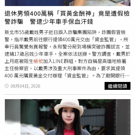
下一階段的審核，結果對方又說道，為了方便銀行作業，需
要他將SIM卡暫時寄給對方，由公司統一處理後續驗證程
退休男領400萬稱「買黃金酬神」竟是遭假檢
序，等補助核准就會寄還給他。當事人說，當下他沒有多
警詐騙 警逮少年車手保血汗錢
想，又依對方要求透過交貨便寄出SIM，起初他每隔幾天會
主動詢問追蹤進度，後來卻遲遲沒有下文，對方更開始已讀
新北市55歲戴姓男子近日誤入詐騙集團陷阱，詐團假冒檢
不回，而他越想越不對勁，趕緊上網搜尋相關資訊，才發現
警，指示戴男前往銀行提領400萬元交由「資金監管」，所
自己掉入詐騙集團設計好的騙局中。對此，「165打詐儀錶
幸行員驚覺有異報警，永和警分局到場橫突破詐團謊言，並
板」也列出4招防詐小撇步：1、政府補助均有正式申請管
逮捕17歲呂姓少年車手，全案依法送辦。警方調查，戴男於
道，不會透過TikTok、LINE等社群平台私下辦理。2、任何
上月底被陌生
帳號
加入LINE群組，對方自稱是高雄地檢署
補助審核相關業務，都不會要求民眾另外申辦手機SIM卡。
主任檢察官，以戴男涉及重大刑事案件為由，要求其提領
手機SIM卡屬於重要電信身分資料，不可交給陌生人或寄送
400 萬元購買黃金交付辦理「資金監管」。為了避開銀行關
給來路不明的單位。3、遇到要求加入LINE辦理補助、貸款
懷提問，詐團還教導戴男向行員佯稱提款是用於「購買黃金
繼續閱讀
08月04日, 2026
或投資時，務必提高警覺。4、如有補助相關疑問，可向各
酬神還願」，戴男對詐團話術深信不疑，隨即前往臺灣銀行
地鄉鎮區公所、縣市政府社會局處等機關諮詢。
新永和分行提領400萬元。提領過程中，銀行行員察覺戴男
提款用途與反應異樣，立即通報永和分局新生派出所員警趕
赴現場協助。員警到場後關心被害人，確認這是典型的假檢
警詐騙手法，成功勸阻戴男並保住其多年積蓄。警方又到雙
方約好面交的永和仁愛公園佈署埋伏，當場抓獲呂姓少年車
手，並查扣涉案手機及現金8萬元等證物，警詢後依違反