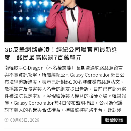
部外洩中共，內鬼就是縣長秘書施亮言。暗網團主嫌黃柏崴
2023年先被對岸吸收，開始為中共刺探、收集我國政治情
報，同年6月他串起施亮言這條人脈，由施亮言提供中共對
台工作情資。北檢今日偵結全案，以國安法、個資法、違背
職務行賄起訴12名被告，並以主嫌黃柏崴嚴重侵蝕國家安
全、任意踐踏國人隱私，共求處13年以上有期徒刑，對另一
名主嫌「黑夜奇俠」王大偉求刑4年以上。本案最大咖受害
GD反擊網路霸凌！經紀公司曝官司最新進
人黃仁勳，在2024年6月2日個資外洩，暗網個資團主嫌王
度 酸民最高挨罰7百萬韓元
大偉以「黑夜奇俠」為名上Threads公布黃仁勳身分證字號
第一個英文字母以及後面4個號碼，其餘部分馬賽克，王大
南韓歌手G-Dragon（本名權志龍）長期遭遇網路惡意留言
偉當時發文：「他（黃仁勳）和父親的戶籍都是在台北市，
與不實資訊攻擊，所屬經紀公司Galaxy Corporation近日公
既然是A開頭就應該不算是台南出生的吧，如果只有母親是
布法律追訴進度，表示已針對約100名涉嫌發布惡意貼文、
台南人就算台南人的話，那我也算是台南人了。」檢察官揪
散播謠言及侵害藝人名譽的網友提出告訴，目前已有部分案
出王大偉與黃柏崴之後，深入了解個資來源，他們在2023
件獲法院裁定處罰，展現維護藝人權益的強硬立場。韓媒報
年3月得知「BreachForums」等駭客論壇非法兜售台灣人
導，Galaxy Corporation於4日發布聲明指出，公司為保護
的戶籍資料、勞健保資訊，由黃柏崴花費5000顆泰達幣
旗下藝人的名譽與合法權益，持續監控網路平台，針對涉及
（時價約15萬元台幣）買檔案，包括我國2812萬勞健保資
名譽毀損、散播虛假消息、侮辱、惡意誹謗，以及侵犯人格
繼續閱讀
08月05日, 2026
料、2018年之前共2357萬筆戶籍資料。王大偉對黃仁勳下
權與私生活等違法行為，採取法律行動。公司表示，相關證
手，黃柏崴則對苗博雅開刀，利用臉書
帳號
「Cao Nima」
據主要來自粉絲舉報及內部監測系統，蒐集完成後，已向司