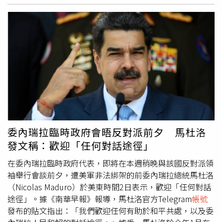
定一個陌生電郵「○○○○68@gmail.com」，查詢許姓前
男友的IG粉絲與追蹤名單，確實有一名用戶的名稱是
○○○○68，前男友也對她坦承○○○○68是勾姓現任女
友。吳姓女子懷疑，大部分未經允許登入IG的位置都顯示在
台中，她跟台中唯一的淵源只有前男友，因此認為許姓男子
與勾姓女子駭入她IG更改設定，涉犯無故變更他人電磁紀錄
罪。北檢傳喚許姓男子與勾姓女子，兩人確實交往中，
○○○○68是勾姓女子的IG
帳號
，但她否認用相同的
帳號
名
稱去註冊Gmail信箱，也未登入吳姓女子IG。檢方指出，現
在網路犯罪極為猖獗，個人社群遭別人登入已非難以想像之
事，不能因為相關資訊連結到被告的
帳號
，就推論一定是被
委內瑞拉臨時政府會晤反對派前夕 馬杜洛
告盜
帳號
，何況吳姓女子自己都說，已改過很多次密碼、開
發文稱：歡迎「任何對話途徑」
啟IG雙重認證，依然持續收到非本人登入的通知，由於許姓
男子和勾姓女子都從事金融證券業，依據現有證據，無從認
在委內瑞拉臨時政府代表，即將在本週稍晚與該國反對派領
定兩人具有破解密碼、破解雙重認證的專業技能，無法排除
袖舉行會談前夕，遭美軍非法綁架的前委內瑞拉總統馬杜洛
駭客其實是其他人的可能性。至於吳姓女子指稱前男友和現
（Nicolas Maduro）於美東時間2日表示，歡迎「任何對話
任女友偷讀訊息並刪除限動，這部分並未提供相關證據，只
途徑」。據《南華早報》報導，馬杜洛官方Telegram
帳號
有她IG
帳號
顯示被人試圖登入的警告訊息截圖，所以同樣不
發布的貼文指出：「我們歡迎任何有助於和平共處，以及委