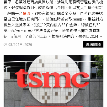
不能很有趣嗎？」因此，wiggle wiggle 將大膽鮮豔的配
苗栗一名蔡姓超商店員因缺錢，涉嫌利用職務管理包裹的機
色、趣味十足的插畫與療癒可愛的原創 IP，融入每一件生
會，假借網購貨到付款流程侵占金飾。他以友人手機門號註
活用品之中，希望陪伴每個人打造充滿笑容與驚喜的生活空
冊網購平台
帳號
，向多家銀樓訂購黃金商品，再將包裹寄送
間。（圖／品牌提供）即日起至 9月2日，在 台中勤美誠品
至自己任職的超商門市，趁值勤時拆封取走金飾，重新封箱
B2 登場的台灣首間快閃店，以 「夏日小屋（Summer
後放入退貨專區，短短12天內侵占33件金飾，總價值約39
House）」 為主題，把充滿陽光、色彩與生活感的居家空
萬5557元。苗栗地方法院審理後，依業務侵占罪判處有期
間搬進台中，邀請消費者推開小屋的大門，走進 wiggle
徒刑8個月，全案仍可上訴。根據判決內容，蔡男自2024年
wiggle 打造的繽紛世界，在充滿玩心與驚喜的空間裡，重
5月起在全家便利商店頭份新市鎮店擔任店員，工作內容包
繼續閱讀
08月04日, 2026
新發現日常生活的美好。歡慶台灣首間快閃店開幕，wiggle
括收銀、包裹管理及網購商品交付等業務。之後，他借用不
wiggle 推出限定優惠活動：全館商品享 85 折優惠。7/31-
知情友人的手機門號申辦蝦皮購物
帳號
，自2025年1月起陸
8/2，每日前 50 名追蹤官方 Instagram，分享打卡至社群並
續向多家銀樓訂購金條、金塊、金豆及金牌等黃金商品，並
標記台灣官方
帳號
＠wigglewiggle_tw，即可獲得限量明信
指定以貨到付款方式寄送至自己工作的門市。待包裹送達
片乙份（共 150 份，數量有限，贈完為止）。（圖／品牌
後，蔡男利用執勤期間，以美工刀拆開包裹外箱，將內部金
提供）SEVENTEEN尹淨漢、BABYMONSTER粉絲必衝！韓
飾取出，再將空盒重新封裝，放置於門市退貨專箱，營造商
國時尚美妝品牌BANILA CO快閃台隆手創館LaLaport台中
品已辦理退貨的假象，企圖掩飾犯行。直到多名賣家遲遲未
店受到台韓女孩愛用的韓國時尚美妝品牌BANILA CO，齊聚
收到退回商品，察覺異狀後向警方報案，警方隨後調閱訂單
品牌人氣明星商品，ZERO零感肌卸妝霜、夏日水潤防曬系
資料、進貨紀錄及門市監視器畫面，進一步查出蔡男涉嫌利
列以及榮獲韓國美妝大賞底妝與修容彩妝。7月31日起至8
用職務侵占包裹內財物。法院審理認為，蔡男在短短12天內
月31日，於台隆手創館獨家打造快閃店中店，週末指定時段
侵占12件包裹，共取得33件金飾，犯案後並將黃金全數變