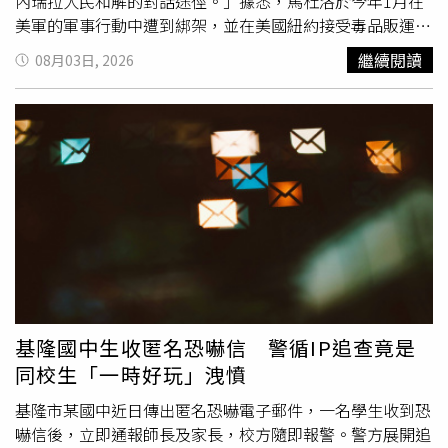
能推斷兩名被告有偷看、偷刪。綁定告訴人IG的○○○○
內瑞拉人民和解的對話途徑。」據悉，馬杜洛於今年1月在
68@gmail.com ，究竟是不是勾姓女子使用？檢察官認為，
美軍的軍事行動中遭到綁架，並在美國紐約接受毒品販運罪
並非每件案子都要不分輕重緩急向Google調取電子信箱用
名的審判，目前被關押在布魯克林大都會拘留中心
繼續閱讀
08月03日, 2026
戶資料，應視案情而定，審酌告訴人並未受到實際財損，加
（Metropolitan Detention Center，MDC）。另一方面，委
上她控告的對像是分手男友，偵辦這類案件往往會先「畫下
內瑞拉與多明尼加共和國2日同意，將共同恢復雙方於2年前
一條線」，最終決定無須大砲打小鳥，憑既有事證已可處分
中斷的外交關係。當時，多明尼加加入西方國家的行列，指
不起訴。
控馬杜洛贏得總統大選的結果涉及選舉舞弊，委內瑞拉憤而
宣布與多明尼加斷絕外交關係。如今，委內瑞拉外交部在聲
明中稱，兩國已就外交關係「逐步正常化」的對話，制定1
份路線圖，「這項決定反映雙方共同利益，希望透過強化制
度化的溝通管道，造福兩國人民。」兩國此前才在今年2月
達成協議，恢復往返兩國的航班，以及領事服務。過去2週
內，委內瑞拉也努力與秘魯及智利恢復外交關係。這兩國同
樣在2024年不承認馬杜洛的勝選結果，並在稍後與委內瑞
拉中斷外交關係。被西方媒體形塑為強硬獨裁者的左翼領導
基隆國中生收匿名恐嚇信 警循IP追查竟是
人馬杜洛，在其執政期間因美國的多年制裁，導致石油資源
同校生「一時好玩」洩憤
豐富的委內瑞拉陷入經濟崩潰。這位曾擔任公車司機、並由
前委內瑞拉總統查維茲（Hugo Chavez）親自指定為接班人
基隆市某國中近日傳出匿名恐嚇電子郵件，一名學生收到恐
的政治人物，在2024年總統選舉中取得第3個總統任期授
嚇信後，立即通報師長及家長，校方隨即報警。警方展開追