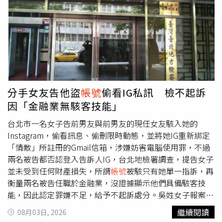
號
，以接收後續資訊。不過，此方式僅適用於已開設LINE
官方
帳號
的創作者。LINE VOOM於2021年在台灣推出，定
位為短影音社群平台，希望搭上TikTok及YouTube Shorts興
起的熱潮，並邀請多位創作者進駐，希望打造內容生態。然
而，面對Facebook、Instagram及YouTube等成熟平台的激
烈競爭，LINE VOOM始終未能有效擴大市場影響力。此
外，平台長期存在詐騙內容氾濫等問題，也引發不少使用者
批評。由於LINE將VOOM入口設置於App顯眼位置，且無法
分手女友告他盜
帳號
偷看IG私訊 檢不起訴
自行關閉或調整，不少網友認為容易誤觸，更曾多次被批評
因「金融業無駭客技能」
是LINE中最不受歡迎的功能之一。LINE VOOM先前已宣布
退出日本及泰國市場，如今台灣也確定將於9月底停止服
台北市一名女子告前男友與前男友的現任女友駭入她的
務，象徵LINE在短影音市場的布局將全面告一段落。
Instagram，偷看訊息、偷刪限時動態，並將她IG重新綁定
「情敵」所註冊的Gmail信箱，涉嫌妨害電腦使用罪，不過
兩名被告都否認登入告訴人IG，台北地檢署調查，提告女子
並未受到任何財產損失，所謂
帳號
被駭只有她單一指訴，再
衡量兩名被告任職於金融業，沒證據顯示他們具備駭客技
能，因此認定罪嫌不足，給予不起訴處分。吳姓女子報案主
張，IG從去年11月起常發生她還沒看訊息卻顯示已讀的狀
繼續閱讀
08月03日, 2026
態，還有部分限動在她不知情的狀況下消失，她發現IG被綁