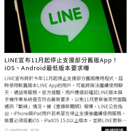
諺，讓林理惠笑說：「『爵士樂』改變了我的音樂人生，也
算是我的媒人！」如果說陳仲謀是林理惠的爵士音樂啟蒙老
師，那麼現在的老公則是她音樂上的「貴人」，不僅帶著她
認識了解更多的爵士之美，更是她這張《色緻》的重要幕後
推手，林理惠透露：「由於平常工作忙碌，自身的創作作品
是零星又分散，加上個性不太積極，通常也都還是以製作別
人的作品為優先。這次真的很感謝兩位製作人柯智豪與謝明
諺的嚴格監督，讓我塵封在資料夾裡的草稿有機會『出土』
問世！」她更笑說：：「今年能發行自己的第一張個人專
LINE宣布11月起停止支援部分舊版App！
輯，算是世界第五大奇蹟了！」林理惠做專輯遇到最大的瓶
iOS、Android最低版本要求曝
頸就是缺錢。（圖／創銘實業股份有限公司提供）雖然有老
公謝明諺及知名音樂人柯智豪的鼎力相助，但這張專輯竟然
LINE宣布將於今年11月起停止支援部分舊版應用程式，屆
一做就是七年時間，除了自身「慢工出細活」的個性使然
時使用較舊版本LINE App的用戶，可能將無法繼續使用聊
外，中間最大的瓶頸還是卡在「錢」，從2019年就開始籌
天、通話等服務。官方提醒，用戶應提前確認LINE版本與
備製作新專輯的林理惠透露，過程中自己連續寫了三年的輔
手機作業系統是否符合最新要求，以免11月更新後突然面臨
助企劃，卻都慘遇落選命運，讓她苦笑說：「這真的是我人
通訊「斷線」情況。據《壹蘋新聞網》報導，LINE公告指
生活到這個歲數遇到最大的挫折了！」有趣的是，去年得知
出，iPhone與iPad用戶若希望在停止支援後繼續使用服務，
再度落選政府音樂輔助名單的林理惠忍不住跑去跟老公訴
裝置必須搭載iOS、iPadOS 15.0以上版本，並將LINE更新至
苦，沒想到謝明諺竟開玩笑地對她說：「如果真的需要錢就
14.6.3以上版本；Android手機用戶則需使用Android 8.0以
繼續閱讀
08月04日, 2026