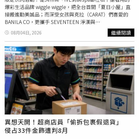
Google
帳號
，以便未來更換裝置時能順利轉移資料，避免
爆彩生活品牌 wiggle wiggle，把全台首間「夏日小屋」直
重要對話與
帳號
資訊遺失。
接搬進勤美誠品；而深受女孩與克拉（CARAT）們喜愛的
BANILA CO，更攜手 SEVENTEEN 淨漢與
BABYMONSTER，在 LaLaport 台隆手創館打造獨家快閃店
繼續閱讀
08月04日, 2026
中店。滿滿的韓星同款、專屬拍照打卡牆以及狂抽好禮的限
量優惠，這波熱潮絕對是今年暑假非朝聖不可的時尚熱點！
打卡韓星同款！韓國人氣生活風格品牌 wiggle wiggle 全台
首間快閃店『夏日小屋』限時登場韓國人氣生活風格品牌
wiggle wiggle 今年夏天在台灣展開新的篇章，開設全台首
間品牌快閃店！近年 wiggle wiggle 憑藉鮮明大膽的撞色設
計與原創 IP 風靡亞洲，不僅成為韓國最具代表性的生活風
格品牌，更深受 Jennie、潤娥、IVE、aespa、ENHYPEN、
RIIZE 等韓星喜愛，從吊飾、旅行配件到居家用品，都成為
年輕世代爭相收藏的人氣單品。（圖／品牌提供）成立於
2014 年的 wiggle wiggle，以 “wit moment, refresh
life.” 為品牌精神，相信即使是再平凡不過的日常，只要加
異想天開！超商店員「偷拆包裹假退貨」
入一點創意、一抹色彩，也能帶來意想不到的快樂。品牌源
侵占33件金飾遭判8月
自一句簡單卻充滿想像力的提問——「重複的日常，難道就