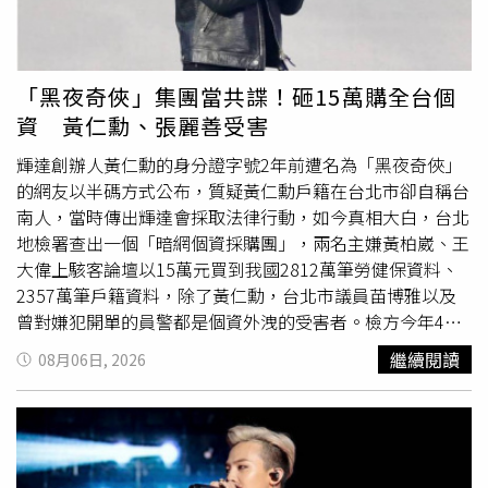
屋流程中的輔助工具之一。實價雷達表示，未來將持續依據
颱準備，包括清理自家陽台排水口及固定外懸掛物。週末期
政府公開資料更新查詢內容，協助使用者掌握房屋實價登錄
間請市民儘量避免前往海邊觀浪、釣魚，或進入山區從事任
資訊及相關公開環境圖資，讓民眾在購屋前能取得更多公開
何戶外活動。有關「白海豚」颱風最新動態及新北市各項防
資訊作為參考。更多相關資訊可搜尋「實價雷達」官方網站
災應變訊息，市府將隨時透過「我的新北市」Facebook 粉
「黑夜奇俠」集團當共諜！砸15萬購全台個
。
絲專頁、LINE 官方
帳號
及「新北災訊 E 點通」發布，請市
資 黃仁勳、張麗善受害
民多加留意。
輝達創辦人黃仁勳的身分證字號2年前遭名為「黑夜奇俠」
的網友以半碼方式公布，質疑黃仁勳戶籍在台北市卻自稱台
南人，當時傳出輝達會採取法律行動，如今真相大白，台北
地檢署查出一個「暗網個資採購團」，兩名主嫌黃柏崴、王
大偉上駭客論壇以15萬元買到我國2812萬筆勞健保資料、
2357萬筆戶籍資料，除了黃仁勳，台北市議員苗博雅以及
曾對嫌犯開單的員警都是個資外洩的受害者。檢方今年4月
偵辦個資法案件，搜索約談台北市警局中正二分局南海派出
繼續閱讀
08月06日, 2026
所女警曾芃扉，經追查確認，她也跟這個暗網個資犯罪集團
有關，男友黃頤楷與主嫌黃柏崴是堂兄弟，因此利用這段關
係，委由曾芃扉代查車主個資，並兩度行賄現金1000元，
不過曾芃扉都拒絕。暗網個資團還有第三條線，承辦檢察官
李安兒查出，雲林縣長張麗善2024年6月出訪日本的行程全