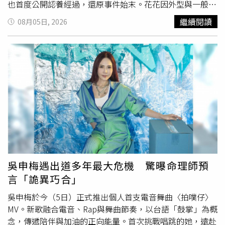
26日期間前往會見「穆」姓主任。起訴指出，黃柏崴、王大
也首度公開認養經過，還原事件始末。花花因外型與一般邊
偉雖然坦承大部分犯行，但他們從2023年取得不法個資檔
境牧羊犬截然不同而爆紅，全網更封牠為「最不漂亮的
繼續閱讀
08月05日, 2026
案後，仍持續以各種手法壯大資料庫；黃柏崴、王大偉具有
狗」，卻意外成為人氣網紅。綜合陸媒報導，花花目前約9
電腦資訊專長，竟利用專長犯罪，長期持續蒐集國人個資、
個月大，生活在天津一處農場，由一名70多歲、在農場工作
任職資料及聯絡方式，檔案內容包含2300萬全體國民的個
多年的老員工照顧。老人約5年前收養一對純種邊境牧羊
資，主嫌與境外敵對勢力往來頻繁，境外敵對勢力可藉此掌
犬，之後繁育出一窩幼犬，其餘兄弟姊妹都外型標準、很快
控所有國人的個資，嚴重侵蝕國家安全，黃柏崴更勾結徵信
找到新主人，唯獨花花因毛髮凌亂、長相特別，被附近居民
社、交流並販售個資，完全無視法律，任意踐踏國人隱私，
戲稱為「小丑」，一直留在農場陪伴狗爸、狗媽。花花全身
犯行與單一個資非法蒐集或利用有天壤之別，對我國國民之
以米白色毛髮為主，夾雜黑色斑點，頭頂一撮黑毛自然向兩
個資保護侵害甚深。檢察官批評黃柏崴與王大偉多次利用不
側翹起，神似綁著雙馬尾。一名農場員工將牠的影片分享到
法個資，在網路上公開被害人身分證字號、住址、一親等個
網路後迅速爆紅，「醜萌邊牧一家三口」也成為熱門話題，
人資料，或恣意利用上開檔案挑釁公權力，在社會上已造成
短短一週吸引大量瀏覽，不少網友笑稱牠是「天下倒數第一
民眾惶恐不安，導致民眾深怕自己住家遭曝露或遭有心人士
漂亮的狗」，也有人認為正因為與眾不同，才讓牠格外有魅
跟蹤，犯行對公共秩序及社會安全影響甚鉅，若非遭偵辦聲
力。農場經營者表示，花花爆紅前，就有一名在附近工作的
吳申梅遇出道多年最大危機 驚曝命理師預
請羈押獲准，黃柏崴、王大偉顯然會反覆實施犯罪，守法意
女子前往認養，並支付訂金，雙方原本約定先讓花花留在老
言「詭異巧合」
識薄弱、惡性重大。北檢對黃柏崴違反個資法求刑5年以
員工家中寄養，等新主人安頓好住處後再接回家。然而花花
上、行賄女警曾芃扉求刑3年，從事共諜外洩張麗善行程求
意外走紅後，老員工一度因捨不得而反悔出售，最後經雙方
吳申梅於今（5日）正式推出個人首支電音舞曲〈拍噗仔〉
刑5年以上；對王大偉則求處4年以上有期徒刑。
協調，花花仍於8月3日正式入住新家。不過，花花離開後，
MV。新歌融合電音、Rap與舞曲節奏，以台語「鼓掌」為概
狗爸爸、狗媽媽因從小與牠形影不離，突然分開後出現明顯
念，傳遞陪伴與加油的正向能量。首次挑戰唱跳的她，遠赴