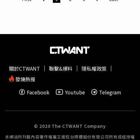
及位於SHAPE的辦公室，隔天便依涉嫌「間諜活動」及「參
與犯罪組織」等罪名將她逮捕。目前法院已裁定，她至少還
須羈押一個月，全案仍持續調查中。依據比利時司法制度，
刑事案件在正式開庭前，法院及檢方不會公開被告身分，以
保障無罪推定原則，因此官方始終未證實嫌犯姓名，也拒絕
透露其辯護律師資訊。不過，CBC透過LinkedIn、
Facebook、Threads、碩士論文、加拿大聯邦法院判決及
其他公開紀錄交叉比對，確認涉案女子就是張碧薇。報導指
出，張碧薇在不同場合使用不同姓名，法律文件使用
關於CTWANT
聯繫&爆料
隱私權政策
「Biwei Zhang」，職場採用英文名「Claire Zhang」，
Facebook則使用「Catina Zhang」。她2025年曾在臉書蒙
發燒熱搜
斯租屋社團發文表示，因即將前往SHAPE展開為期六個月的
Facebook
Youtube
Telegram
實習，希望尋找住處；2023年前往瑞士日內瓦世界貿易組
織實習前，也曾於當地尋找租屋，相關時間與公開履歷內容
完全吻合。《路透社》日前也引述安全消息人士指出，涉案
女子以「Claire Z.」身分在SHAPE資訊科技部門工作，並非
一般學生，而是一名30多歲的專業人士。她的Facebook
帳
© 2020 The CTWANT Company
號
「biwei.zhang.93」也顯示，她可能出生於1993年，目前
本網站所刊載內容著作權屬王道旺台媒體股份有限公司所有或經授權
約32至33歲，與相關資料相符。根據張碧薇公開履歷，她