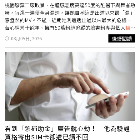
應激及焦慮反應，精神狀況不佳，老員工心情也十分低落，
桃園廢棄工廠取景，在體感溫度高達50度的酷暑下與舞者熱
因此暫時將兩隻大狗交由農場照顧，並安排前往動物醫院接
舞，每跳一遍便全身濕透，讓她自嘲這是出道以來最「濕」
受健康檢查。農場也公開向新主人喊話，希望未來能多帶花
意盎然的MV。不過，近期她則遭遇出道以來最大的危機，
花回農場探望父母，讓一家三口有機會再次團聚。事件曝光
苦心經營十餘年、擁有50萬粉絲追蹤的臉書粉專與個人
帳號
後，有網友質疑，新主人是在花花爆紅後才認養，甚至懷疑
遭駭客入侵，不僅奪走管理權限，更大量張貼西班牙文AI短
繼續閱讀
08月05日, 2026
有意利用牠的人氣經營社群牟利。對此，新主人拍片澄清，
劇，讓她心急如焚、崩潰直喊：「那是我的重要資產啊！」
表示自己早在7月27日便到農場看狗，當時花花尚未爆紅，
吳申梅透露，先前曾有命理師預言「要注意東西會不見」，
因得知牠遲遲找不到主人，便決定認養，並在7月29日開設
沒想到竟應驗在社群
帳號
上。她除了拍影片提醒粉絲切勿上
社群
帳號
分享花花日常，而第一支介紹「醜小狗」的影片也
當受騙外，目前已正式完成報案，並委請律師向Meta寄發
是由自己拍攝上傳，並非等花花爆紅後才開始經營。新主人
律師函，盼能盡快奪回重要數位資產。面對粉絲熱心建議她
進一步表示，當時同窩幼犬售價約300元人民幣（約新台幣
向總統陳情，她深感溫馨與哭笑不得，表示將把心情化為力
1400元），考量老員工照顧花花許久，因此主動加價，以
量，繼續宣傳新歌〈拍噗仔〉。吳申梅苦心經營十餘年、擁
400元人民幣（約新台幣1900元）完成認養，並請老員工暫
有50萬粉絲追蹤的臉書粉專與個人
帳號
遭駭客入侵。（圖／
時代為照顧一段時間，對方也欣然同意。不過，另有媒體報
喜上梅梢娛樂提供）
導花花最終交易金額約為2400元人民幣（約新台幣1.1萬
元），對於兩種價格說法為何不同，農場及新主人均未進一
步說明。新主人也透露，雖然花花其實是公狗，但因頭頂毛
看到「領補助金」廣告就心動！ 他為驗證
髮蓬鬆、外型神似綁著雙馬尾的小女孩，因此替牠取了「錘
資格寄出SIM卡卻遭已讀不回
錘妹妹」這個暱稱，希望透過社群分享牠的成長點滴，而非