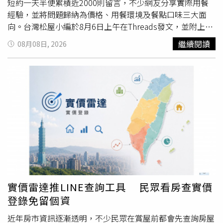
短約一天半便累積近2000則留言，不少網友分享實際用餐
經驗，並將問題歸納為價格、用餐環境及餐點口味三大面
向。台灣松屋小編於8月6日上午在Threads發文，並附上一
個哭哭表情，希望了解消費者對品牌的看法。該篇貼文吸引
繼續閱讀
08月08日, 2026
大量網友回應，瀏覽次數突破72萬次，近2000則留言，成
為網路熱門話題。不少留言聚焦於餐點口味與台、日兩地門
市的差異。有網友表示，「因為你們台灣的店很穩定的搞砸
了啊！日本的情況：松屋漢堡排>>>松屋其他>すき家
（SUKIYA），台灣的情況：すき家>>>松屋漢堡排>松屋其
他，吉野家的情況：七味粉好棒。然後不管展店數、價格、
店內環境、出餐速度都被すき家海放，我才想知道有什麼要
去吃松屋的理由咧」、「你們松屋台灣海外擴展主管不是權
限被限制就是經費不給，明明一開始一手好牌被打到爛」。
除了餐點之外，用餐環境、品質也是不少消費者反映的重
點，「我公司在西門，你們西門店很臭，都是遊民的油垢
味，吃一次就拒絕往來了，希望能改善。AND台灣松屋跟日
實價雷達推LINE查詢工具 民眾看房查實價
本差太多了，我去日本可以每天吃」、「我覺得你們牛丼給
登錄免留個資
的牛肉量真的太偷了，牛肉本來就已經薄得跟紙一樣了量還
只給那一點點，搞得我吃你們家的牛丼牛肉要省著配飯好像
近年房市資訊逐漸透明，不少民眾在賞屋前都會先查詢房屋