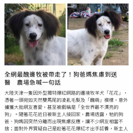
去苗博雅臉書公布她的出生年月日、身分證字號、地址，並
法機關控告約100名涉嫌發布或轉傳惡意內容的人士，罪名
恐嚇：「大家可以去這畜生家賭牠…」；還有一名陳姓員警
包括違反韓國《資訊通信網利用促進及資訊保護相關法律》
因為對暗網個資集團的成員開交通違規罰單，派出所值班員
中的名譽毀損相關規定。根據公司說明，目前多起案件仍在
警接到電話，揚言要公開陳姓員警個資，還說「我是已經查
警方、檢察機關及法院程序中處理，其中部分案件已確認犯
到他，不然我去他家找他好不好？」北檢發現，黃柏崴所屬
罪嫌疑成立，相關人士被移送檢方或正式進入刑事審判程
集團會接單，提供徵信業者共78名受害民眾的個資，並利用
序。部分被告則已遭法院發布簡易判決命令，處以200萬韓
堂弟黃頤楷的警察女友曾芃扉代查車牌號碼，藉此得知車主
元至700萬韓元（約新台幣4.5萬元至16萬元）的罰款。
個資。黃柏崴涉犯國安法部分，他接洽的對岸人士是中國共
Galaxy Corporation強調，這些司法結果顯示，網路匿名並
產黨中央委員會宣傳部「穆」姓主任（飛機暱稱「jack
不代表能免除責任。即使使用匿名
帳號
發布攻擊性內容，執
jones」、微信暱稱「路上」，下稱「穆」），兩人2023年
法單位仍可透過調查追查發文者身分，並依法追究刑事責
全網最醜邊牧被帶走了！狗爸媽焦慮到送
搭上線，黃柏崴為了「多角化經營」開始從事共諜生意，吸
任。近年韓國娛樂圈頻繁發生藝人遭網路霸凌、惡意造謠及
醫 農場急喊一句話
收張麗善的秘書施亮言，並告知施亮言可以招待大陸旅遊
人格攻擊事件，經紀公司也逐漸加強法律防護措施。Galaxy
費。檢方認為，張麗善2024年6月29日訪日航班、住宿地
Corporation表示，對於目前正在調查中的案件，將持續追
大陸天津一隻因外型獨特爆紅網路的邊境牧羊犬「花花」，
點、拜會地點等行程是非公開的秘密資訊，施亮言卻在
究到底；未來若發現新的侵權行為，也會立即採取提告等法
憑著一頭宛如天然雙馬尾的凌亂毛髮及「醜萌」模樣，意外
2024年6月12日傳送「0612調整_0629-0705縣長訪日群馬
律手段。公司最後表示，對於任何嚴重損害G-Dragon名譽
擄獲大批網友喜愛，甚至被戲稱是「全世界最不漂亮的
縣預計行程.docx」的檔案給黃柏崴，將縣長行程轉給
及造成實際傷害的非法行為，將採取「零容忍原則」，不接
狗」。隨著花花近日被新主人接回家，農場透露，牠的狗
「穆」姓主任，「穆」姓主任答應黃柏崴、施亮言去澳門玩
受無條件和解或姑息處理，並會透過民事與刑事途徑追究相
爸、狗媽因突然分離而出現焦慮反應，讓不少網友相當不
的機加酒費用可全部買單，兩人也確實在2024年7月23日到
關人士責任。
捨；面對外界質疑自己是趁著花花爆紅才出手認養，新主人