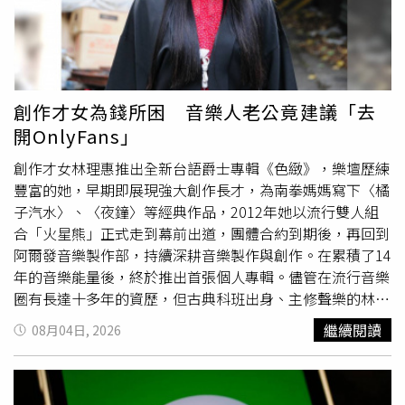
《刑法》詐欺罪嫌將呂姓少年移送新北地方檢察署偵辦，並
持續向上溯源追查幕後集團共犯。警方呼籲，司法機關絕不
會要求民眾提領現金、購買黃金或交付財物保管，如接獲類
似來電，務必保持冷靜，立即撥打165反詐騙專線或110報
案查證，以免落入詐騙陷阱。
創作才女為錢所困 音樂人老公竟建議「去
開OnlyFans」
創作才女林理惠推出全新台語爵士專輯《色緻》，樂壇歷練
豐富的她，早期即展現強大創作長才，為南拳媽媽寫下〈橘
子汽水〉、〈夜鐘〉等經典作品，2012年她以流行雙人組
合「火星熊」正式走到幕前出道，團體合約到期後，再回到
阿爾發音樂製作部，持續深耕音樂製作與創作。在累積了14
年的音樂能量後，終於推出首張個人專輯。儘管在流行音樂
圈有長達十多年的資歷，但古典科班出身、主修聲樂的林理
惠，其實學生時期因為「人類音樂史」這門課而與爵士樂結
繼續閱讀
08月04日, 2026
下了不解之緣，2008年輾轉認識爵士鋼琴家陳仲謀，從此
一腳踏入爵士音樂圈，並組了爵士樂團開啟爵士演唱生涯，
甚至還因此認識了現在的老公、也是知名金曲音樂人謝明