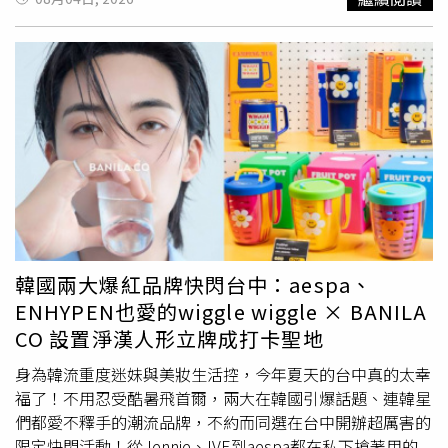
去 OnlyFans 開
帳號
，這樣很快就可以賺到錢做專輯！」讓
上系統，同時LINE版本須達到14.4.6以上。LINE表示，若
林理惠聽完哭笑不得，瞬間理智線斷裂，無奈地說：「我真
目前使用的裝置仍停留在iOS、iPadOS 14.8.1以下，或
的傷心了很久，因為我認為中年婦女在 OnlyFans 上也賺不
Android 7.1.2以下版本，用戶必須先升級手機作業系統，再
到多少錢，而且他居然可以接受自己配偶在 OnlyFans 上開
更新LINE應用程式至最新版本，才能符合持續使用條件。
帳號
賺錢，這件事我真的一輩子不會忘記！」
不過，由於部分年份較久的手機可能已無法獲得系統更新支
援，因此LINE建議這類用戶改用符合最低系統需求的新裝
置。除了手機與平板外，Apple Watch用戶也受到此次調整
影響。LINE指出，Apple Watch需搭載watchOS 8.0以上版
本，且與其配對的iPhone內LINE版本須更新至14.6.3以上，
才能維持正常使用。如果Apple Watch目前仍使用watchOS
7.6.2以下版本，也必須先完成系統升級。LINE也提醒用
戶，可透過LINE首頁右上角的「設定」，進入「關於
韓國兩大爆紅品牌快閃台中：aespa、
LINE」確認目前使用的App版本；iPhone與iPad用戶則可開
ENHYPEN也愛的wiggle wiggle × BANILA
啟「設定」，進入「一般」中的「軟體更新」查看系統版
CO 設置淨漢人形立牌成打卡聖地
本，Android手機則可在系統設定中檢查是否有可用更新。
官方也強調，部分舊手機即使目前仍能正常開啟LINE，但
身為韓流重度迷妹與美妝生活控，今年夏天的台中真的太幸
在11月上旬停止支援後，仍可能無法繼續使用相關服務。因
福了！不用忍受酷暑飛首爾，兩大在韓國引爆話題、連韓星
此，若裝置已無法升級至最低需求版本，建議用戶提前備份
們都愛不釋手的潮流品牌，不約而同選在台中開辦超厲害的
聊天紀錄，並確認LINE
帳號
已綁定電話號碼、Apple ID或
限定快閃活動！從Jennie、IVE到aespa都在私下搶著用的