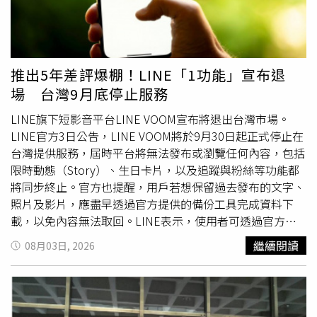
關人員表達感謝。台積電強調，目前災區仍有不少居民需要
持續協助，公司除持續關懷受到地震影響的員工外，也將持
續以實際行動支援受災社區，並密切關注災區後續需求及重
建進度，盡可能提供必要援助，陪伴地方完成災後重建工
推出5年差評爆棚！LINE「1功能」宣布退
作。
場 台灣9月底停止服務
LINE旗下短影音平台LINE VOOM宣布將退出台灣市場。
LINE官方3日公告，LINE VOOM將於9月30日起正式停止在
台灣提供服務，屆時平台將無法發布或瀏覽任何內容，包括
限時動態（Story）、生日卡片，以及追蹤與粉絲等功能都
將同步終止。官方也提醒，用戶若想保留過去發布的文字、
照片及影片，應盡早透過官方提供的備份工具完成資料下
載，以免內容無法取回。LINE表示，使用者可透過官方備
份工具申請下載個人資料，但每個
帳號
僅能備份一次，且一
繼續閱讀
08月03日, 2026
旦完成備份申請，之後新增的貼文內容將無法再次納入備
份，因此建議用戶確認所有想保留的內容都已發布後，再進
行備份作業，以免遺漏重要資料。此外，若希望持續關注喜
愛創作者的最新消息，LINE建議改為加入創作者的官方
帳