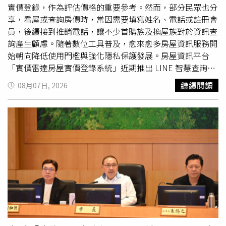
我是什麼窮鬼」、「松屋剛來台灣時我很喜歡點牛燒肉，但
實價登錄，作為評估價格的重要參考。然而，部分民眾也分
後來常常遇到，店家都是預先把牛燒肉做一批放著，然後客
享，看屋或查詢房價時，常因需要填寫姓名、電話或註冊會
人點餐後就水加熱一下上桌，這樣真的超難吃」。
員，後續接到推銷電話，讓不少首購族及換屋族對於資訊查
詢產生顧慮。隨著數位工具普及，愈來愈多房屋資訊服務開
始朝向降低使用門檻與強化隱私保護發展。房屋資訊平台
「實價雷達房屋實價登錄系統」近期推出 LINE 智慧查詢服
務，使用者加入官方 LINE 後，無須另外下載 App，也不需
繼續閱讀
08月07日, 2026
註冊會員或填寫手機號碼，即可透過定位或輸入地址查詢周
邊房屋實價登錄資訊，希望讓民眾在看屋過程中，能以較低
負擔的方式取得公開資訊。根據平台說明，民眾外出看屋
時，只要透過 LINE 官方
帳號
傳送目前位置或輸入地址，系
統便會依據政府公開的實價登錄資料，提供附近成交資訊與
行情參考，協助使用者快速了解周邊價格概況。平台表示，
所有查詢資料皆以政府公開資料庫更新內容為依據，實際資
訊仍應以政府最新公告資料為準。實價雷達推LINE查詢工
具，民眾看房查實價登錄免留個資。（圖片提供／實價雷
達）除了成交行情外，近年不少購屋族也開始重視住宅周邊
環境資訊，例如土壤液化、淹水潛勢及活動斷層等公開圖
資。平台進一步整合相關政府公開資料，讓民眾在查詢地址