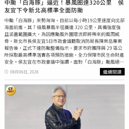
中颱「白海豚」逼近！暴風圈達320公里 侯
時，也能同步了解周邊環境資訊，作為購屋評估時的參考依
友宜下令新北高標準全面防颱
據。相關內容皆引用政府公開圖資，不代表對房屋安全性作
出保證，仍建議消費者搭配專業評估與現場勘查。實價雷達
中颱「白海豚」來勢洶洶，目前以每小時19公里速度向北部
執行長張紘甡表示，近年不少民眾習慣先自行蒐集資訊，再
海面前進，其 7 級風暴風半徑廣達 320 公里，具備強度強
決定是否安排賞屋，希望降低資訊不對稱帶來的不確定性，
且涵蓋範圍廣大，為因應颱風外圍環流即將帶來的風雨威
因此團隊將查詢流程整合至 LINE，希望讓民眾利用熟悉的
脅，新北市長侯友宜5日市政會議聽取消防局長陳崇岳專案
通訊工具，就能快速取得公開房市資訊，而不必經過繁瑣的
報告後，正式下達防颱整備指示，要求市府團隊與 29 區公
註冊程序。實價雷達推LINE查詢工具，民眾看房查實價登
所採取最高標準落實各項預防措施，全力保障市民生命財產
錄免留個資。（圖片提供／實價雷達）張紘甡指出，資訊透
安全。侯友宜在市政會議中強調，面對「白海豚」颱風絕不
明已成為房市發展的重要方向，數位工具若能兼顧便利性與
能掉以輕心，指示各局處與各區公所立即展開動員。除了針
繼續閱讀
08月06日, 2026
個人資料保護，有助於提升民眾自主查詢意願，也讓消費者
對轄內易受災區域、重大工程及公共設施進行全面巡檢與預
在蒐集資訊階段能擁有更多主導權。他表示，平台設計以提
防性加固外，因應週五起沿海地區可能出現的強陣風，工務
供公開資訊查詢工具為定位，不涉及仲介媒合服務，希望協
局與農業局等相關單位應持續針對工地鷹架、廣告招牌、圍
助民眾建立更完整的房屋資訊參考。觀察近年消費者使用習
籬、塔吊及路樹進行嚴密巡檢與強固，同時通報沿岸船隻注
慣，LINE已成為民眾最常使用的通訊工具之一，不少生活
意最新動向；針對週六、日山區預估的大雨至豪雨等級降
服務也逐漸整合至 LINE 平台，降低下載多個 App 的需求。
雨，相關單位須密切監視道路與坡地狀況以利即時應變，市
市場人士認為，若房屋資訊查詢工具能結合民眾熟悉的使用
區則須嚴密監視積排水情形，做好萬全準備。新北市政府也
介面，並兼顧個資保護與資訊透明，將有機會成為賞屋及購
呼籲市民勿掉以輕心，應趁風雨尚未明顯前儘早完成居家防