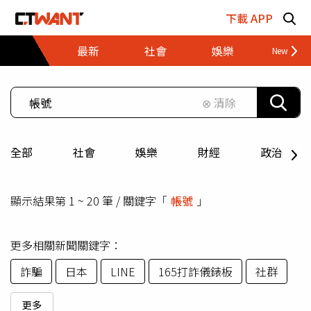
跳至主要內容區塊
下載 APP
最新
社會
娛樂
財經
⊗ 清除
全部
社會
娛樂
財經
政治
顯示結果第 1 ~ 20 筆 / 關鍵字「
帳號
」
更多相關新聞關鍵字：
詐騙
日本
LINE
165打詐儀錶板
社群
更多