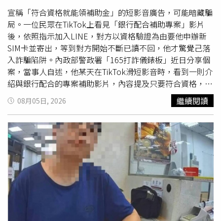
藉由牠的高人氣牟利。她表示，未來也會好好照顧花花，讓
宣稱「符合資格就能領補助金」的短影音廣告，可能暗藏騙
這隻因「醜萌」外型而爆紅的邊境牧羊犬，在新家展開新的
局。一位民眾在TikTok上看見「銀行配合補助專案」影片
生活。
後，依照指示加入LINE，對方以資格驗證為由要他申辦新
SIM卡並寄出，等到對方開始不斷已讀不回，他才驚覺己落
入詐騙陷阱。內政部警政署「165打詐儀錶板」近日分享個
案，當事人自述，他某天在TikTok滑短影音時，看到一則介
紹與銀行配合的專案補助影片，內容提及只要符合資格，就
能申請到一筆補助金，而自己恰好手頭也不寬裕，因此想了
繼續閱讀
08月05日, 2026
解可申請哪些補助項目，隨即點進影片查看。當事人表示，
看完影片介紹後，他透過抖音聊天功能與對方聯繫，詢問申
請細節，對方回覆有專人可以協助辦理，多數人按照流程配
合，都能順利申請到補助金，而對方也要他加入LINE
帳
號
，表示後續申請程序都會由客服專員協助。當事人指出，
加入LINE
帳號
後，客服向他說明，補助金核撥需要經由國
際銀行進行資格驗證，銀行端將會透過電話與他聯繫，但因
為他目前的門號無法配合驗證，必須先申辦一張全新SIM
卡，才能跨出審核第一步。當事人提到，他照著對方的指
示，在某電信門市辦妥新SIM卡，立即回報對方，希望進入