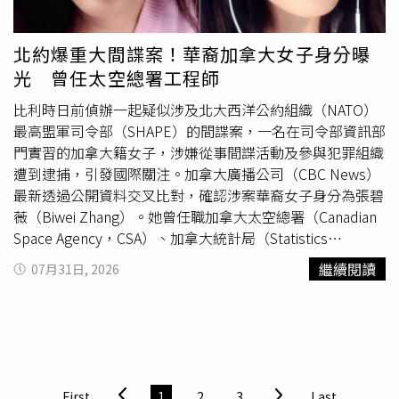
6月宣布，針對未遵守禁令的科技公司，擬定將最高罰款提
高1倍，並擴大監管機構蒐集資料的權力。對此，澳洲生產
力、競爭、慈善事務與國庫助理部長李伊（Andrew Leigh）
北約爆重大間諜案！華裔加拿大女子身分曝
直言，「我們從未指望這項法律能夠百分百落實，像是最低
光 曾任太空總署工程師
飲酒年齡規定也無法保證百分百的遵守，但這項法律的存在
仍然是恰當的。」
比利時日前偵辦一起疑似涉及北大西洋公約組織（NATO）
最高盟軍司令部（SHAPE）的間諜案，一名在司令部資訊部
門實習的加拿大籍女子，涉嫌從事間諜活動及參與犯罪組織
遭到逮捕，引發國際關注。加拿大廣播公司（CBC News）
最新透過公開資料交叉比對，確認涉案華裔女子身分為張碧
薇（Biwei Zhang）。她曾任職加拿大太空總署（Canadian
Space Agency，CSA）、加拿大統計局（Statistics
Canada）及加拿大國家研究委員會（National Research
繼續閱讀
07月31日, 2026
Council，NRC）等政府機構，並曾赴世界貿易組織
（World Trade Organization，WTO）及歐洲太空總署
（European Space Agency，ESA）工作、實習，全案也讓
加拿大政府的安全審查制度備受外界檢視。比利時聯邦檢察
官辦公室表示，涉案女子為一名「具有華裔背景的加拿大籍
人士」，曾於SHAPE擔任實習生。檢警上周四搜索她的住處
First
1
2
3
Last