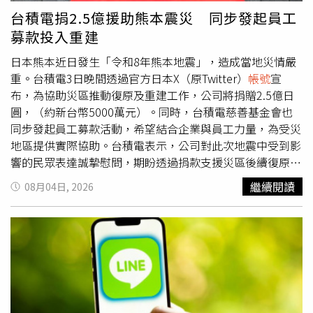
更推出打卡禮與滿額驚喜抽獎，有機會將品牌好禮免費帶回
賣牟利，顯示其利用管理包裹的職務便利侵占他人財物，不
台積電捐2.5億援助熊本震災 同步發起員工
家。（圖／品牌提供）快閃專區特別規劃品牌代言人主題視
僅侵害他人財產權，也造成門市及賣家損失。法官審酌，蔡
募款投入重建
覺區，集結 JEONGHAN 與 BABYMONSTER 的形象佈置，
男於偵查及審理期間均坦承犯行，但因被害店家沒有調解意
並設置 JEONGHAN 專屬人形立牌，讓粉絲能近距離拍照留
願，雙方未能達成和解。此外，考量他目前從事餐飲業，月
日本熊本近日發生「令和8年熊本地震」，造成當地災情嚴
念，成為本次活動的一大亮點。（圖／品牌提供）活動期
收入約新台幣4萬2000元，尚須扶養2名未成年子女，因此
重。台積電3日晚間透過官方日本X（原Twitter）
帳號
宣
間：2026 年 7 月 31 日至 8 月 31 日● 活動地點：台隆手創
依法判處有期徒刑8個月，全案仍可依法提起上訴。
布，為協助災區推動復原及重建工作，公司將捐贈2.5億日
館LaLaport 台中2樓門市● 週末加碼活動：活動期間每週
圓，（約新台幣5000萬元）。同時，台積電慈善基金會也
六、日之12:00–16:00、17:00–21:008 月每週六、日，現場
同步發起員工募款活動，希望結合企業與員工力量，為受災
皆加碼推出社群打卡禮及滿額抽獎活動，邀請粉絲週末到店
地區提供實際協助。台積電表示，公司對此次地震中受到影
同樂。● 社群打卡禮本活動無須消費。於現場拍照並上傳
響的民眾表達誠摯慰問，期盼透過捐款支援災區後續復原工
Instagram 限時動態，加入「LaLaport 台中」打卡地標，
作，也希望藉由員工募款行動，攜手投入救災及重建，協助
繼續閱讀
08月04日, 2026
同時標註 @banilaco_taiwan，即可獲贈「ZERO 零感肌瞬
受災居民早日恢復正常生活。台積電指出，公司深耕日本市
淨卸妝霜（經典款）mini」一個。（每日限量 20 份，送完
場已近30年，長期與日本供應商及合作夥伴共同推動技術創
為止）● 賓果抽抽樂活動當日於台隆手創館 LaLaport 台中
新，並攜手促進全球半導體產業發展。其中，熊本更是台積
店購買 BANILA CO 商品，單張發票消費滿 NT$299，即可
電全球製造布局的重要據點之一，公司也感謝日本政府、熊
參加賓果抽抽樂一次。獎項包含「浪漫微醺頰彩霜禮盒（10
本縣政府、各地方政府以及在地供應鏈夥伴長期提供的支持
＋1 入）」、「ZERO 零感肌瞬淨卸妝霜mini 4 入禮盒」...
與合作。針對此次地震影響，台積電表示，在當地員工及供
等。發票限當日使用，每張限參加一次，不得跨張合併累
應商全力投入下，日本先進半導體製造（JASM）熊本廠已
計；獎品每日數量有限，送完為止。（圖／品牌提供）
迅速恢復正常運作，公司也向所有參與救災及復原工作的相