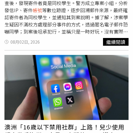
權。然而，美國扶植的反對派公布投票結果宣稱，其候選人
查後，發現寄件者竟是同校學生。警方成立專案小組，分析
岡薩雷斯（Edmundo Gonzalez）以壓倒性優勢贏得選舉。
發信IP、寄件
帳號
等數位跡證，逐步回溯郵件來源，最終確
在推翻馬杜洛後，美國總統川普（Donald Trump）政府允
認寄件者為同校學生，並通知其到案說明。據了解，涉案學
許副總統羅德里格斯（Delcy Rodriguez）繼續擔任代理總
生疑因不滿校方處理部分事件的方式，透過匿名電子郵件恐
統，但同時要求她開放國家市場，讓有意開發委內瑞拉石
嚇同學；到案後坦承犯行，並稱只是一時好玩，沒有實際危
油、礦產及其他資源的美國企業進入投資。此舉也引發外界
害校園或付諸行動的意圖。警方經多方查證，確認校園安全
繼續閱讀
08月02日, 2026
質疑，華盛頓再度以「毒品戰爭」的名義，透過政權更迭掠
無虞，偵訊後依涉嫌恐嚇罪及《少年事件處理法》函送少年
奪了拉丁美洲國家的資源。
法庭。法官審理後，裁定將涉案學生責付家長管束。基隆市
政府教育處表示，感謝警方迅速偵辦及校方妥善應變，後續
將持續提供師生心理輔導，並加強法治教育、犯罪預防及校
園安全宣導，共同維護安全友善的學習環境。基隆市警察局
第四分局提醒，網路並非法外之地，透過電子郵件散布恐嚇
訊息同樣可能涉及刑事責任，民眾切勿因一時嬉鬧而以身試
法。
澳洲「16歲以下禁用社群」上路！兒少使用