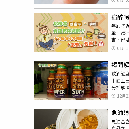
01月2
原蟲等
週，切
達到殺
童誤食
宿醉
碘溶液
（02-
年底將
紅藥水
屍體，
暈、頭
98%
書、部
皮膚創
而且其
蠶豆症
01月1
一定聽
澱，容
沒有傷
「龍膽
揭開
同時當
響細菌
飲酒過
會使血
菌有較
市面上
酯會更
治療。
分析解
肝。但
膜，使
劇中常
用。喝
呈
表示
12月2
示，產
用，會
看到的
解酒效
重，若
劑，它
魚油
呢？藥
到底該
潔，它
魚油富含
的大豆
能完全
黃藥水
食品之
傷，不