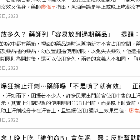
過，藥師
廖偉呈
強調，學會躲酒或不喝酒，才是最好的解酒妙招
微傷口「白藥水」則是不具有染色特性的消毒劑，對於擔心傷口
能沒效又傷身。藥師
廖偉呈
指出，魚油無論是早上或晚上吃都沒
可以增加酒精脫氫酶及乙醛脫氫酶，從而降低體內酒精濃度，主
喝醉：選擇「含糖份」的酒類，或搭配甜食使用不要與含氣飲料
選擇。藥師
廖偉呈
提到，白藥水含有多種成分，包括局部麻醉劑
能提高吸收度；而關於「要不要咬破」的問題，取決於該產品膠
研究佐證牛樟芝解酒的效力。穀胱甘肽：穀胱甘肽是強力的抗氧
資料來源：
廖偉呈
藥師臉書（https://www.facebook.com/photo
局部麻醉劑，因此使用上相對於其他消毒劑來說更為舒緩，不會
8日, 2023
般膠囊則因為能於10至20分鐘就可完成溶解，因此咬破與否不
是降低酒精對肝臟的傷害。不過，穀胱甘肽雖然能維護肝臟解毒
85751586851041&set=a.133952408697632&locale=zh_T
表面或較輕微的傷口護理，如果傷口已經傷及真皮或皮下組織，
按時補充、持續保持體內Omega-3濃度，其實才是發揮於油
並不能幫助解酒。北枳椇：北枳椇含二氫楊梅素（DHM），可提
s://www.smilerx.com.tw/hangoverxphmarsmile/
能會使傷口更容易形成包覆，進一步惡化傷勢。常見藥水六：雙
能放多久？ 藥師列「容易放到過期藥品」 提醒
油時應避免「這樣吃會出事」的4種組合，首先是減重的保健食品
毒性傷害，不過解酒效果有限，主要用途比較屬於降低酒精對肝
當常見的藥水之一。藥師
廖偉呈
提到，它主要成分為過氧化氫3%
眾的家中都有藥箱，裡面的藥品適時汰舊換新才不會占用空間。
車前子、幾丁聚醣等成分將會吸附油脂，意味著也會把魚油排出
、加速乙醇代謝，並藉由脂代謝調控、抗氧化等，減輕因急性攝
助於去除血漬。但是，藥師
廖偉呈
表示，雙氧水的穿透力差，殺
箱及藥品櫃的藥品，勿放置超過使用期限，以免失去藥效。他還
脂、抗血栓的保健食品，就有個案出現過凝血功能異常，於手術
臟的傷害。薑黃：幫助酒精代謝的效果有限，但具有抗氧化及抗
，若用在深層傷口容易造成蛋白質變性、組織壞死，導致傷口更
用期限則為開封後，還可以使用多久，兩者的意義大不相同，「非
在高溫強鹼下，便會產生皂化反應影響吸收；最後，例如阿斯匹靈（As
分幫助，主要用途在於改善宿醉。維生素B群：維生素B群是肝臟
水，做好傷口消毒才能避免進一步感染、併發症，用錯方法反而
鹽水：若開封後24小時後，請丟棄，易滋長細菌。2.滅菌紗布：
farin）等抗凝血藥物，一起吃則會增加出血的風險，要特別注
後產生的疲憊感，主要用途為營養補充、降低疲勞，解酒效果有
前一定都要詳細閱讀藥品仿單（藥品說明書），或是諮詢社區藥
6日, 2023
優碘藥水：開封三個月後，宜換新。4.抗生素藥膏：開封後僅能貯存
加工技術不佳易殘留過多魚腥味，容易使人感到噁心、打嗝有魚
酒效果有限。胺基酸：胺基酸是肝臟修復過程中所需的營養素，
師臉書（https://www.facebook.com/profile.php?id=1000
5年。至於藥品可以放多久？
廖偉呈
表示，一般而言，口服盒裝藥
，並選擇經過較佳的萃取技術的高品質魚油，或以同樣富含Ome
要用途也是營養補充。3字眼皆為無效指標 最好的解酒妙招就是
//www.smilerx.com.tw/wound_pharsmile/?
熱爆狂擦止汗劑…藥師曝「不是噴了就有效」 正
藥品那天起6個月內開始計算；口服散裝藥為領藥後6個月內為限
益，要看的其實是能否加速乙醛的代謝，如果有「主打肝臟保健作
=IwAR1HbAaisSHYdnSsFJXuFQ_WrRBHkS4HUW82rEOw1tV63li
日，汗如雨下，困擾著不少人，許多民眾出門前會使用市售的止
封後在室溫下可放置1個月；外用藥膏開封後以存放3個月至6個
大多都是無效的保健食品。另外，藥師
廖偉呈
強調，解酒方法並
表示，其實止汗劑理想的使用時間並非出門前，而是晚上睡覺前
封後超過1個月就要丟棄；胰島素開封後或離開冰箱1個月內為使
，立刻將酒測值降至安全範圍，而且長期仰賴外來物質促進肝臟
幫助止汗劑成分卡在汗管上，且連續使用1週以上效果更佳。
廖偉
就要丟棄；胰島素開封後或離開冰箱1個月內為使用限期。（圖／翻攝
是「躲酒」、「不喝酒」。資料來源：
廖偉呈
藥師臉書（https://ww
ex.氯化鋁）與鋯鹽，利用鋁分子滲入汗腺管口，使其細胞變化
瓶的生理食鹽水開封後放多久還可以使用」，
廖偉呈
提到，若許
85746983518168&set=a.133952408697632&locale=zh_T
1日, 2022
用時機，藥師指出，止汗劑最好在晚上睡覺前使用，因為睡覺時
能放置24小時，因為此類產品不會添加抑菌劑；若核准字號為醫
s://www.smilerx.com.tw/hangoverxphmarsmile/
卡在汗管上。
廖偉呈
建議，使用止汗劑時，首先清潔欲止汗部分
封後可存放30天；若為保存液、沖洗保存液、浸泡液、消毒液或多
觀念！晚上吃「維他命B」會失眠 醫：反能幫助