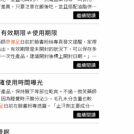
，若是真的非喝不可，建議可以掌握以下原則比
被染色的人或不想讓衣物被消毒劑染色的人來說
有差異，只要注意在飯後吃，並且搭配油脂併
要用途加速酒精代謝，不過目前沒有明確且嚴謹
同時飲用，或含汽酒精飲品不要空腹飲酒，並配
、血管收縮劑、抗組織胺、陽離子殺菌劑等，由
囊是否有特殊設計，若為腸溶劑型膠囊建議別咬
化劑，也是肝臟解毒過程中重要的元素之一，主
/?
引起疼痛感。不過，藥師
廖偉呈
表示，白藥水僅
繼續閱讀
會影響吸收率。而除了吃的時間以外，
廖偉呈
提
機能，但至多是讓肝臟正常代謝酒精，無法加速
W）、部落格
建議使用其他藥物進行處理，因為血管收縮劑的
保健效益的最佳方法。另外，營養師劉雅惠提到，
高乙醇脫氫酶活性，協助代謝酒精並減少酒精對
）健康醫療網提醒您：飲酒過量有害健康！
氧水 殺菌時效短深層傷口不可使用「雙氧水」
：有效期限≠使用期限
，像是強調包覆油脂或排油的類型，尤其甲殼
臟的傷害。余甘子萃取物：能透過提高乙醇代謝
水溶液，其氧化功能強，可以分解血液中的酵
藥師
廖偉呈
日前於臉書粉絲專頁發文提醒，家裡
去，吃了等於沒吃。再者如紅麴、納豆、蚓激酶
入過量酒精導致的肝損傷，主要用途也是降低酒
菌時效較短暫，因此僅適用於表層出血凝塊的傷
指出，有效期限是未開封的狀況下，可以保存多
時發生血流不止的狀況；而鈣片這類食品，當油
發炎的效果，能減少乙醛的傷害，因此對於宿醉
不易復原，因此深層傷口不可使用。正確使用合
一次性產品，建議開封後標上開封日期。」1.
pirin）、肝素（Heparin）及華法林
代謝酒精所需的輔酶，也有提神的效果，可以降
會適得其反，因此，藥師
廖偉呈
提醒，在使用任
一次使用為限，若開封後有剩餘的紗布應直接丟
意。對此，藥師花逸修也補充，魚油是由魚類萃
限。牛磺酸：有提神效果，主要用途為降低疲
繼續閱讀
局、藥師，為自己的用藥安全把關。資料來源：
半年。5.OK蹦：效期為三年。6.透氣膠帶：
腥味，因此建議避免同時服用大量魚油，改為可
能維持肝臟正常解酒的機能，但無法加強解酒能
62486211226&locale=zh_TW）、部落格
（排裝）都有標示有效期限，若無標示，建議
ga-3的藻油代替，都能大大減少、避開魚腥
「不喝」藥師
廖偉呈
表示，解酒產品是否真有
確使用時間曝光
期；磨粉藥品建議當次若沒服用完畢立即丟棄；
用」、「添加B群牛磺酸」、「速效解酒」等
Fz_efIEz0Ub4）
汗產品，保持腋下等部位乾爽。不過，微笑藥師
月為期限，若有異狀應該馬上丟棄；眼藥水或眼
沒有捷徑，就算成分有助於解酒，也不可能像魔
，因為睡覺時汗腺分泌少，毛孔水分含量也較
用限期。
廖偉呈
表示，眼藥水或眼藥膏開封後超
代謝酒精，其實有可能會損害肝臟，最好的解酒
呈
日前在臉書粉專透露，「止汗劑主要成分為
自臉書／微笑藥師Phar.Smile）此外，針
w.facebook.com/photo/?
膨脹而阻塞汗腺口，達到抑制排汗的效果」；至於
可字號為藥字號，設計為沖洗傷口的生理食鹽
W）、部落格
繼續閱讀
汗腺分泌少，毛孔水分含量也較少，能幫助止汗
器字號，像是隱形眼鏡沖洗液，通常會添加抑菌
）健康醫療網提醒您：飲酒過量有害健康！
，並擦乾或吹乾，接著均勻塗抹或噴灑止汗產
功能保存液，通常可存放60天。
睡眠