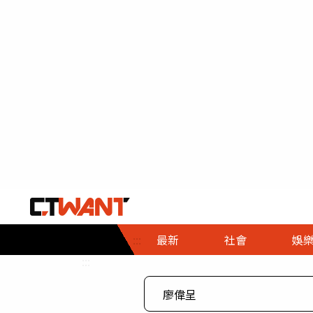
社會首頁
娛樂首頁
財經首頁
政
:::
最新
社會
娛
時事
即時
熱線
:::
直擊
大條
人物
調查
專題
３Ｃ