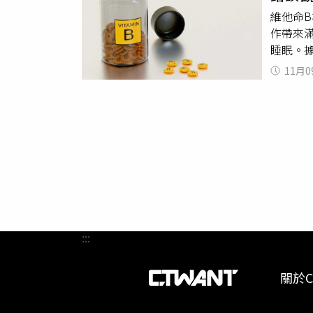
品，到
維他命
而定，
作帶來
師進一
睡眠。
受的異
以幫助睡
膏來掩
11月0
鹼酸和
易影響
減少睡
擦，睡
有幫助
醒，服
:::
關於C