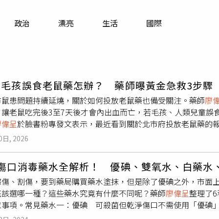
寵物
政治
漂亮
生活
國際
運勢
運動
梅酒
、毛孩誤食老鼠藥怎辦？ 藥師曝黃金急救3步驟
市鼠患問題持續延燒，關於如何投放老鼠藥也備受關注。藥師
廖
，讓老鼠吃完後3至7天後才會內出血而亡，若毛孩、人類兒童誤
廖偉呈
於臉書粉專發文表示，最近看到關於北市府投放老鼠藥的
到底放了什麼？」，雖然是「老鼠專用藥」，但貓狗、小小孩誤
0日, 2026
代抗凝血劑」，主要成分是brodifacoum、bromadiolo
死，要等到3至7天後才會內出血而亡，如此一來才能避免其他老
6傷口消毒藥水全解析！ 優碘、雙氧水、白藥水
的機轉，是阻斷維生素K在肝臟的循環，讓凝血因子II、VII、
擦傷、割傷，要到藥局購買藥水塗抹，但是除了優碘之外，市面
，就會止不住血、內出血休克；「延遲性中毒」才是最可怕的地
底該選哪一種？這些藥水究竟有什麼不同呢？藥師
廖偉呈
整理了
到貓狗開始流鼻血、皮下瘀青、血便、虛弱、呼吸急促，往往已經
意事項。常見藥水一：優碘 可殺菌但乾淨傷口不需使用「優碘
果毛小孩疑似誤食老鼠藥，可採取以下3步驟急救：1、誤食2小
泛的消毒藥水。藥師
廖偉呈
表示，優碘具有強大的殺菌效果，能在
會給予vitamin K1（phytonadione）解毒劑，brodif