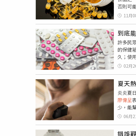
度。不
表面輕
否則可
樟芝：
較不會
是個好
用，更
的人體
下酒菜
於它有
11月0
破，一
要用途
fbid=7
適用於
醒，每天
代謝，
（http
作用可
到底
服用魚
肝臟的
也是相
許多民
素、洋
酶活性
素，有
的保健
等降血
精對肝
口處理
久；使
脂跟鈣片
會有部
適的藥
生理食
（War
低飲酒
何藥品
02月2
棄。3.
取，若
勞，解
廖偉呈
藥
效期為
分次服用
力，主
（https:
夏天
從拿到
味。
解酒效
fbclid
炎炎夏
糖漿開
字眼，
廖偉呈
藥膏開
法一樣
少，能
過1個月
妙招還
鋁鹽（
對「大
fbid=7
06月2
最佳使
水，只
（http
劑成分
劑，開
錯誤