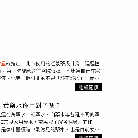
偉呈
就指出，北市使用的老鼠藥設計為「延遲性
食，第一時間應送往醫院催吐，不建議自行在家
報導，他第一個想問的不是「該不該放」，而是
食後一樣會中毒。
廖偉呈
說明，目前北市使用的
繼續閱讀
ne，這類藥物的設計是「延遲性致死」，讓老鼠吃完不
鼠看到同伴暴斃，產生警戒效應。
廖偉呈
提到，
、黃藥水你用對了嗎？
IX、X失去活性，此時身體若受到任何撞擊或內部
上還有黃藥水、紅藥水、白藥水等各種不同的藥
方，因誤食後當下完全沒症狀，主人通常不會發
6種常見家用藥水，帶民眾了解各個藥水的作
是中毒後3至5天，搶救難度增加。
廖偉呈
提
」是家中醫護箱中最常見的藥水，也是目前使用
時內，立刻送動物醫院催吐＋活性碳吸附。2、確
15秒內殺死多種病毒、細菌、黴菌、酵母菌、
acoum因為脂溶性高、滯留時間長，療程通常需要4至6