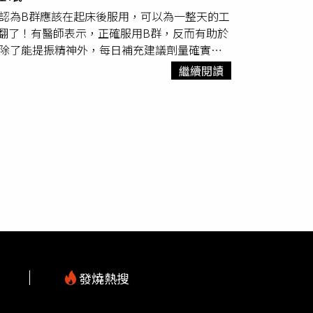
果可持續數小時到1天，但還是要依個人狀況
認為B群應該在起床後服用，可以為一整天的工
濃度累積到一定程度後，效果才會愈來愈好。藥
翻了！有醫師表示，正確服用B群，反而有助於
，會分泌脂肪酸，經過細菌發酵就會產生難以忍
用除了能提振精神外，每日補充建議劑量確實可
抑制效果有限，所以有狐臭困擾者建議搭配體香
，在腦中合成血清素 ，就能幫助色胺酸轉換成菸
它身體部位排汗，另須避免大面積使用，否則容
繼續閱讀
適量補充可以延長睡眠期間快速動眼期的時間，
性也愈高，且止汗劑不像防曬乳，白天不需要補
煩躁和不安，不但可以穩定情緒，對睡眠品質也
皮膚刺激反應。
太多B1、B6，反而會造成反效果。
廖偉呈
也提
。
發燒熱搜