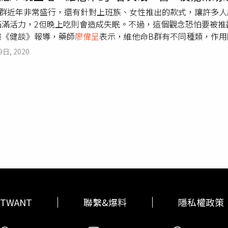
了隔天早上，再清洗噴灑部分並加以乾燥；專家提到，止汗劑的效
B群近年非常盛行，還有針對上班族、女性推出的款式，讓許多人
且止汗劑並非立刻使用就有效，須要連續使用一段時間，讓鋁鹽
滿滿活力，2但晚上吃則會造成失眠。不過，這個觀念恐怕要被推
步說明，止汗劑改善狐臭效果有限，狐臭是因為腋下屬於大汗腺
據《健談》報導，藥師
廖偉呈
表示，維他命B群有不同種類，作
味，但是大汗腺的開口沒有在表皮，因此止汗劑對於大汗腺分泌
眠。由於B6能維持神經穩定性、消除焦慮，若與B1、B2作用
蓋味道。
廖偉呈
提醒，使用止汗劑恐產生代償性出汗，可能由其
9日, 2020
褪黑激素。而體內如果缺乏B3，容易出現焦慮、易怒、睡不好，
身體散熱，引發中署，而鋁鹽濃度愈高，制汗效果愈好，但刺激
到一半醒過來的次數。至於B12有助於維持神經系統健康、消除
前正確使用即可，並避免在刮腋毛後1小時內使用，因為可能造成
。
廖偉呈
強調，B群絕對不是吃越多越好，有研究指出如果睡前吃
用維他命和藥品前，可以先諮詢藥師建議，才能達到更好的效果
TWANT
聯繫&爆料
隱私權政策