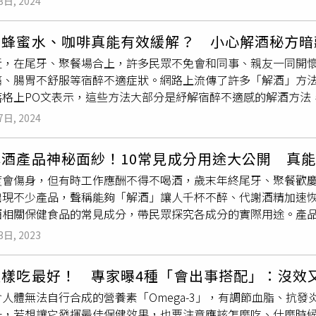
3日, 2024
，可以預防傷口感染化膿的效果。藥師
廖偉呈
提到，優碘在與傷
勿吃完幾天因症狀消失就自行停藥。3、嚴重失血者需輸新鮮冷凍
菌效果，它可以為非乾淨的傷口進行初步消毒，不過消毒30－6
，處理流程跟動物一樣，但人類兒童的解毒劑量需依體重精算，請
喝蜂蜜水、咖啡真能有效緩解？ 小心解酒秘方暗
對傷口肉芽組織的傷害，因此若是乾淨的傷口建議用生理食鹽水
2871-7121），除非醫療人員指示，否則不建議自行催吐。
廖偉呈
近，在尾牙、聚餐場合上，許多民眾不免會和同事、親友一同開
 抗菌效果弱可能會色素沉澱「紅藥水」又被稱為「紅汞」。藥
毛孩散步隨時可能誤觸、誤食，出門前可以幫寵物套上頭套最安
痛、腸胃不舒服等宿醉不適症狀。網路上流傳了許多「解酒」方
的酒精或水的酊劑，由於紅汞能使蛋白質凝固沉澱，因此具有抑制
落格上PO文表示，這些方法大部分是紓解宿醉不適感的解酒方法
傷常用消毒藥水，但因為紅藥水的抗菌效果較弱，目前多數醫療
實有些解酒方法可能暗藏健康問題，並不是所有人都適合。網路
患者千萬不可使用紅藥水，而且紅藥水中含有汞，需要注意汞殘
7日, 2024
過若是喝酒隔天宿醉不適，可以利用蜂蜜水、茶、咖啡等方式來
易留下疤痕，這也是使用時需要注意的地方。常見藥水三：紫藥
身的化學成分，但藥師
廖偉呈
提醒，民眾在使用這些方法時卻也
紫」。藥師
廖偉呈
表示，其主要成分是1－2%的龍膽紫稀釋溶液
解酒產品神秘面紗！10常見成分用途大公開 真
心反而造成以下危險：喝蜂蜜水：喝一杯溫的蜂蜜水，據說有助
代謝使其失去活性，因此它對革蘭氏陽性菌有抑制作用，特別是
度會傷身，但有時工作應酬不得不喝酒，歲末年終尾牙、聚餐歡
液中三酸甘油酯上升，而人體在代謝酒精時，本來就會讓三酸甘
好的抗菌效果。不過，根據毒理學顯示，龍膽紫直接接觸黏膜，
出現不少產品，聲稱能夠「解酒」讓人千杯不醉、代謝酒精加速
高，因此血脂偏高者不建議使用，或長期使用。喝濃茶：聽說茶
另外，藥師
廖偉呈
提到，如果傷口已經感染化膿，也不應使用紫
酒相關保健食品的常見成分，帶民眾探究各成分的實際用途。產品
濃茶會刺激胃黏膜，酒精本身也會，兩者加起來其實更容易引起
壞死組織中的膿液難以排出，增加感染風險。而紫藥水和紅藥水
會看到主角喝醉後飲用「解酒液」，現在也有很多產品宣稱有解
咖啡：據說咖啡因能消除酒精的作用，網路謠傳當有醉意時可以
，使用紫藥水可能會導致皮膚出現紫色斑痕，這種斑痕通常不容
3日, 2023
品若有「解酒」二字，或宣稱有解酒功效，事實上都已觸法，若
讓人一時無法警覺已經醉了的事實，可能會因而產生危險。另一
傷口時，建議使用其他藥物。常見藥水四：黃藥水 具消毒作用
果，甚至不少會誤用保肝於解酒用途。市面上解酒相關的保健食
有心臟功能問題的民眾，不應使用此方法。「水」有助酒精排出
和紫藥水、紅藥水一樣具有消毒作用。藥師
廖偉呈
表示，黃藥水
這樣吃最好！ 專家曝4種「會出事搭配」：沒效
師
廖偉呈
整理出10種常見成分及其用途：葛根：主要用途是降低
怎麼做呢？藥師
廖偉呈
表示，其實單純的「水」就能加速酒精排出
的抗菌效力不受膿血蛋白質影響，因此對於化膿性傷口的治療效
人體無法自行合成的營養素「Omega-3」，有調節血脂、抗
苷、異黃酮能降低胃腸道黏膜通透性，延緩胃排空，從而延緩酒
代謝，因此建議民眾飲酒前後可多飲水，有助於促進酒精代謝排
會染色，不過相對於亞洲人的膚色來說，它的著色力較低，所以
一，若想讓它發揮最佳保健效果，也要注意應該怎麼吃、什麼時
過效果有限。葛花：葛花能幫助乙醛的代謝，主要用途加速酒精