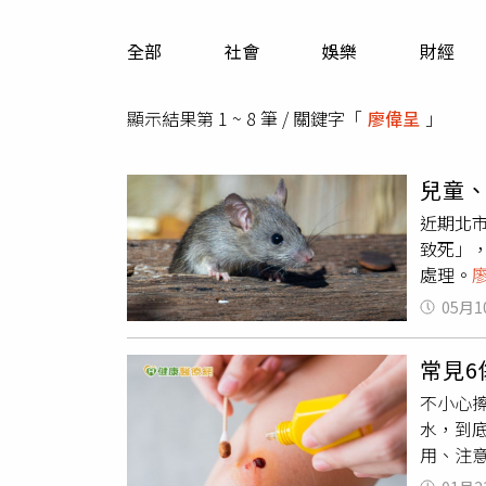
人物
汽車
全部
社會
娛樂
財經
專欄
房產新勢力
顯示結果第 1 ~ 8 筆 / 關鍵字「
廖偉呈
」
兒童
近期北
致死」
處理。
「這藥
05月1
是「第二
會當場
常見
抗凝血劑
不小心
小破損
水，到
現，等
用、注
醒，如
最為廣
診後，獸醫