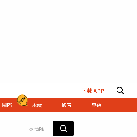
下載 APP
國際
永續
影音
專題
⊗ 清除