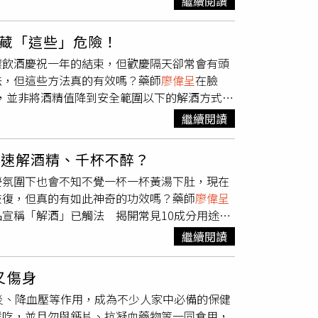
繼續閱讀
口組織接觸時會形成一層薄膜，並逐漸釋放碘以
血漿補充凝血因子。
廖偉呈
說，如果是人類兒
0秒後要用生理食鹽水將優碘沖洗乾淨，以避免優
第一時間撥打119，並聯繫毒藥物諮詢中心
藏「這些」危險！
沖洗即可，不須使用到優碘消毒。常見藥水二：
建議，公園、騎樓、社區的滅鼠藥，甚至老鼠的
懷飲酒慶祝一年的結束，但歡慶隔天卻常會有頭
師
廖偉呈
表示，其主要成分包括2%的紅汞、
全。
法，但這些方法真的有效嗎？藥師
廖偉呈
在臉
細菌的作用，這也使它成為預防細菌感染的局部
，並非將酒精值降到安全範圍以下的解酒方式，
機構已不再廣泛使用。不過，藥師
廖偉呈
提醒，
謠傳解酒秘方看似無害 卻暗藏健康危害許多人
留的問題，另外紅藥水可能會導致傷口色素沉
繼續閱讀
緩解症狀。這些解酒方法看起來相當「天然」，
水 傷口已感染化膿不可用「紫藥水」又叫作
可能帶來其它問題，為求快速消除酒後不適感的
，其陽離子能與細菌蛋白質的羧基結合，進而影
能速解酒精、千杯不醉？
於緩解宿醉頭痛，但蜂蜜含有糖份，如果喝過多
針對葡萄球菌、白喉桿菌等細菌，以及白色念珠
慶氛圍下也會不知不覺一杯一杯黃湯下肚，現在
油酯上升，若兩者作用加在一起，血中三酸甘油
可能有致癌風險，因此不建議用於鵝口瘡或口腔
恢復，但真的有如此神奇的功效嗎？藥師
廖偉呈
水中的單寧酸會抓住酒精，多酚類還能幫助保
藥水，因為它有收斂作用，會在傷口表面形成痂
宣稱「解酒」已觸法 揭開常見10成分用途韓
胃部不適，空腹、胃酸分泌亢進等民眾應避免使
一樣，蠶豆症患者都不宜使用。此外，藥師
廖偉
酒效果，但藥師
廖偉呈
在臉書、部落格上PO文表
馬上喝杯濃咖啡。不過其實咖啡因具有提神作
易褪去，所以在處理較大面積的皮膚創傷或容易
繼續閱讀
仔細探究內容成分，就會發現許多成分其實不具
方面過量的咖啡因容易使酒醉的心悸症狀變嚴
可用於傷口清潔「黃藥水」也是一種染料性抑菌
品，到底都添加了哪些成分？分別又有哪些用途
 躲酒、不喝酒才是解酒妙招如果民眾想要解酒
通常會使用於大面積的身體消毒，例如：傷口清
又傷身
酒精吸收、延緩喝醉，但無法增加酒量。葛根裏
體外，只要飲酒適量，等待1、2小時，酒精便
果較佳。而且和紫藥水、紅藥水不同的是，雖然
發炎、降血壓等作用，成為不少人家中必備的保健
精的吸收。而葛根素可以減輕酒精對肝臟的損
出，而進餐前攝取食物也有助減緩酒精吸收速
相對容易清除。常見藥水五：白藥水 僅適用於
候吃，並且勿與鈣片、抗凝血藥物等一同食用，
代謝，但缺乏足夠的人體研究佐證解酒效力。牛