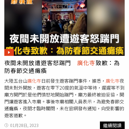
夜間未開放遭遊客怒踹門
廣化寺
致歉：為
防春節交通癱瘓
大陸五台山
廣化寺
日前發生遊客踹門事件，據悉，
廣化寺
夜
間未對外開放，遊客在零下20度的氣溫中等待，遲遲等不到
廟方開門於是他們憤怒地開始踹門，廟方最終被迫妥協，開
門讓遊客進入寺廟。事後寺廟相關人員表示，為避免春節交
通癱瘓，夜間才臨時關閉，未在官網發布通知，向受影響的
遊客道歉。
繼續閱讀
01月28日, 2023