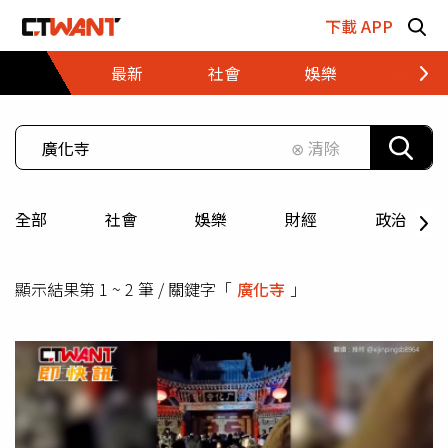
跳至主要內容區塊
下載 APP
最新
社會
娛樂
財經
⊗ 清除
全部
社會
娛樂
財經
政治
顯示結果第 1 ~ 2 筆 / 關鍵字「
廣化寺
」