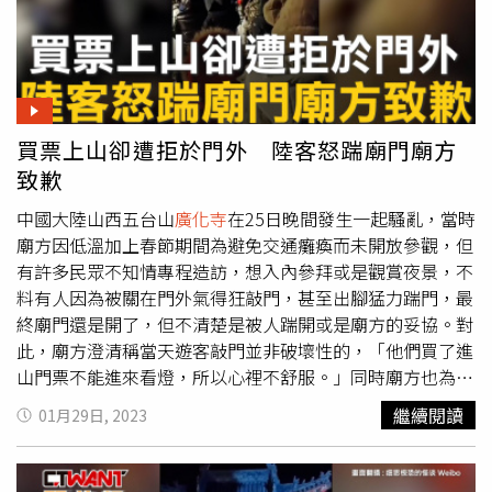
買票上山卻遭拒於門外 陸客怒踹廟門廟方
致歉
中國大陸山西五台山
廣化寺
在25日晚間發生一起騷亂，當時
廟方因低溫加上春節期間為避免交通癱瘓而未開放參觀，但
有許多民眾不知情專程造訪，想入內參拜或是觀賞夜景，不
料有人因為被關在門外氣得狂敲門，甚至出腳猛力踹門，最
終廟門還是開了，但不清楚是被人踹開或是廟方的妥協。對
此，廟方澄清稱當天遊客敲門並非破壞性的，「他們買了進
山門票不能進來看燈，所以心裡不舒服。」同時廟方也為他
們沒有在網路上公告表達歉意。
繼續閱讀
01月29日, 2023